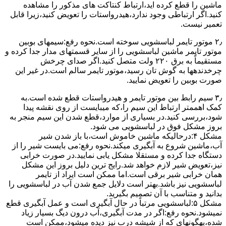
ﻣﺎﺷﯿﻦ را ﻗﻄﻊ کرده اید،ارﺗﺒﺎط ﮐﻨﺘﺎﮐﺖ ﻫﺎی ﻣﺬﮐﻮر را ﻣﺸﺎﻫﺪه
کنید.اﮔﺮ ارﺗﺒﺎطی وجود ندارد،ﻫﯿﺪرواﺳﺘﺎت را ﺗﻌﻮﯾﺾ ﮐﻨﯿﺪ،زﯾﺮا قابل
ﺗﻌﻤﯿﺮ نیست.
۲٫ ﻣﻮﺗﻮر ﺗﺎﯾﻤﺮ لباسشویی ﺳﻮﺧﺘﻪ اﺳﺖ.نحوه رﻓﻊ:سیمهای ﺑﻮﺑﯿﻦ
ﻣﻮﺗﻮر ﺗﺎﯾﻤﺮ ماشین لباسشویی را از ﺳﺎﯾﺮ قسمتهای ﻣﺪار ﺟﺪا کرده و
مستقیماً ﺑﻪ برق ۲۲۰ وﻟﺖ ﻣﺘﺼﻞ کنید.اﮔﺮ ﺻﺪای ﭼﺮﺧﺶ
چرخدندهها به گوش تان رﺳﯿﺪ،ﻣﻮﺗﻮر ﺗﺎﯾﻤﺮ ﺳﺎﻟﻢ اﺳﺖ.در ﻏﯿﺮ اﯾﻦ
ﺻﻮرت ﺑﻮﺑﯿﻦ را ﺗﻌﻮﯾﺾ ﻧﻤﺎﯾﯿﺪ.
۳٫ ﺳﯿﻢ راﺑﻂ ﺑﯿﻦ ﻣﻮﺗﻮر ﺗﺎﯾﻤﺮ و ﻫﯿﺪرواﺳﺘﺎت ﻗﻄﻊ ﺷﺪه اﺳﺖ.به
کمک اهممتر ارﺗﺒﺎط اﯾﻦ ﺳﯿﻢ را،ﮐﻪ میبایست از روی ﻧﻘﺸﻪ ﭘﯿﺪا
ﺷﻮد،بررسی ﮐﻨﯿﺪ.در ﺑﺴﯿﺎری از موارد،ﻗﻄﻊ ﺷﺪن اﯾﻦ ﺳﯿﻢ ﻣﻨﺠﺮ ﺑﻪ
ﺑﺮوز مشکل ﻓﻮق در لباسشویی می شود.
مشکل ۴:درحالیکه ﻣﺎﺷﯿﻦ ﺧﺎﻣﻮش اﺳﺖ،ﺑﺎ ﺑﺎز ﺷﺪن ﺷﯿﺮ
آب،ﻣﺎﺷﯿﻦ ﺷﺮوع ﺑﻪ آﺑﮕﯿﺮی میکند.نحوه رﻓﻊ:می بایست ﺷﯿﺮ را از
دستگاه جدا کرده و مستقلا مشکل یابی نمایید.در صورت خرابی
نیز،تعویض شیر لازم خواهد شد.رایج ترین دلیل بروز این مشکل
همان خرابی شیر برقی است.اما ممکن است ایراد از تایمر
لباسشویی نیز باشد.بهتر است دلایل جمع شدن آب در لباسشویی را
بدانید و متناسب با آن تصمیم بگیرید.
مشکل ۵:لباسشویی مرتباً در ﺣﺎل آﺑﮕﯿﺮی اﺳﺖ و ﻋﻤﻞ آﺑﮕﯿﺮی ﻗﻄﻊ
نمیشود.نحوه رﻓﻊ:اﮔﺮ در ﻣﺪت آﺑﮕﯿﺮی،آب درون دﯾﮓ ﺑﺴﯿﺎر زﯾﺎد
ﺷﺪه،بهگونهای ﮐﻪ از ﺷﯿﺸﻪ درب ﻧﯿﺰ دﯾﺪه میشود،ممکن است