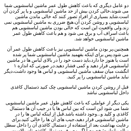
دو عامل دیگری که باعث کاهش طول عمر ماشین لباسشویی شما
می شوند،خالی کردن بیش از حد ماشین لباسشویی و یا پر کردن آن
است.شاید بسیاری از افراد تصور کنند که خالی ماندن ماشین
لباسشویی و روشن کردن آن،هیچ ضرری به ماشین لباسشویی نمی
زند.ولی واقعیت این است که خالی بودن ماشین لباسشویی هم
باعث اسراف آب و برق می شود و هم باعث کاهش طول عمر
ماشین لباسشویی خواهد شد.
همچنین،پر بودن ماشین لباسشویی نیز باعث کاهش طول عمر آن
می شود.پس برای اینکه بفهمید ماشین لباسشویی شما پر شده
است یا هنوز جا دارد،باید دست خود را در بالای لباس ها در ماشین
لباسشویی قرار دهید و کمی فشار دهید.در صورتی که اندازه ۱
انگشت میان سقف ماشین لباسشویی و لباس ها وجود داشت،دیگر
نباید ماشین لباسشویی را پر کنید.
قبل از روشن کردن ماشین لباسشویی چک کنید ذستمال کاغذی
داخل لباسشویی نباشد
یکی دیگر از عواملی که باعث کاهش طول عمر ماشین لباسشویی
شما می شود این است که بین لباس ها یا در جیب آن ها دستمال
کاغذی و کلید و...وجود داشته باشد.قبل از اینکه لباس ها را در
ماشین لباسشویی قرار دهید،جیب های آن ها را خالی کنید.برای
رعایت بهداشت بعد از استفاده از دستمال کاغذی آن را داخل سطل
زباله بیاندازید؛ خصوصاً اگر مصرف دستمال کاغذی تان بالاست.