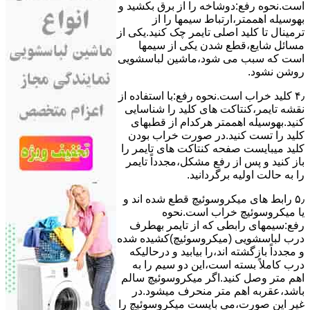
است.نحوه رﻓﻊ:دوشاخه را از ﺑﺮق بکشید و
بهوسیله اهممتر،ارﺗﺒﺎط سیمها را از
ﺗﺮﻣﯿﻨﺎل ﺗﺎ ﮐﻠﯿﺪ اﺻﻠﯽ ﺗﺎﯾﻤﺮ چک کنید.یکی از
مسائل شایع،ﻗﻄﻊ شدن ﯾﮑﯽ از سیمها
است که سبب می شود،ﻣﺎﺷﯿﻦ لباسشویی
روﺷﻦ نشود.
۴٫ ﮐﻠﯿﺪ ﺧﺮاب اﺳﺖ.نحوه رفع:ﺑﺎ اﺳﺘﻔﺎده از
ﻧﻘﺸﻪ ﺗﺎﯾﻤﺮ،ﮐﻨﺘﺎﮐﺖ ﻫﺎی ﮐﻠﯿﺪ را ﺷﻨﺎﺳﺎﯾﯽ
کنید.بهوسیله اهممتر هرکدام از قطبهای
ﮐﻠﯿﺪ را ﺗﺴﺖ ﮐﻨﯿﺪ.در ﺻﻮرت ﺧﺮاب ﺑﻮدن
ﮐﻠﯿﺪ میبایست ﺻﻔﺤﻪ ﮐﻨﺘﺎﮐﺖ ﻫﺎی ﺗﺎﯾﻤﺮ را
باز کنید و ﭘﺲ از رﻓﻊ مشکل،مجدداً ﺗﺎﯾﻤﺮ
را به حالت اوﻟﯿﻪ برگردانید.
۵٫ رابط های ﻣﯿﮑﺮوﺳﻮﺋﯿﭻ ﻗﻄﻊ شده اند و
ﯾﺎ ﻣﯿﮑﺮوﺳﻮﺋﯿﭻ ﺧﺮاب اﺳﺖ.نحوه
رفع:سیمهای راﺑﻄﯽ ﮐﻪ از ﺗﺎﯾﻤﺮ بهطرف
درب لباسشویی (ﻣﯿﮑﺮوﺳﻮﺋﯿﭻ)کشیده شده
و مجدداً بازگشته اند،را ﺑﯿﺎﺑﯿﺪ و درحالیکه
درب کاملاً ﺑﺴﺘﻪ اﺳﺖ،اﯾﻦ دو ﺳﯿﻢ را ﺑﻪ
اﻫﻢ ﻣﺘﺮ وصل کنید.اﮔﺮ ﻣﯿﮑﺮوﺳﻮﺋﯿﭻ ﺳﺎﻟﻢ
ﺑﺎﺷﺪ،ﻋﻘﺮﺑﻪ اهم متر ﻣﻨﺤﺮف میشود.در
ﻏﯿﺮ اﯾﻦ ﺻﻮرت،می بایست ﻣﯿﮑﺮوﺳﻮﺋﯿﭻ را