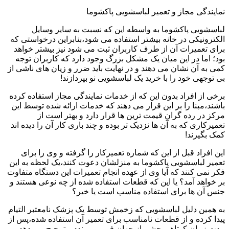
نمایندگی مجاز و تعمیر لباسشویی پاکشوما
لباسشویی پاکشوما به واسطه این که نسبت به سایر وسایل
الکترونیکی در خانه بیشتر استفاده می شود،بنابراین درخواستی که
برای تعمیرات آن از طرف کاربران ثبت می شود نیز بیشتر خواهد
بود؛ اما در این میان یک مشکل بزرگ وجود دارد که کاربران توجه
کمی به آن نشان می دهند و در نهایت باید ضرر و زیان های ناشی از
بی توجهی خود را با خرید یک لباسشویی نو بپردازند!
برخی از افراد بدون این که از خدمات نمایندگی مجاز استفاده کرده
باشند،مبنا را بر این قرار می دهند که خدمات ارائه شده توسط این
مرکز در رده گران قیمت ترین ها قرار دارد و بهتر است از
تعمیرکاری که به آن ها نزدیک تر بوده و چند باری کار آن را دیده اند
کمک بگیرند!
این افراد قبل از این که شماره تعمیرکار را گرفته و وی را برای
تعمیر لباسشویی پاکشوما به منزلشان دعوت کنند،یک لحظه به این
فکر نمی کنند که آیا وی از عهده انجام تعمیرات این دستگاه متفاوت
بر خواهد آمد؟ یا این که قطعات استفاده شده از چه نوعی هستند و
جنس آن ها برای استفاده مناسب است یا خیر؟
به همین دلیل لباسشویی که زخمش توسط یک پزشک نامعتبر التیام
پیدا کرده و از قطعات نامناسب برای تعمیر آن استفاده شده،پس از
مدت زمان کوتاهی چشم از جهان فرو می بندد و ترجیح می دهد