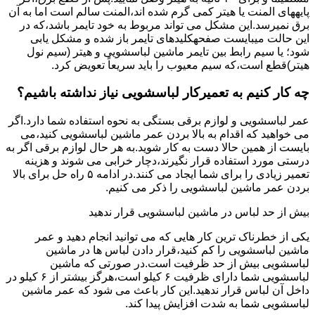
پایههای اﻟﻤﻨﺖ یا هیتر کمی ﮔﺮم ﺷﺪه اند،اﻟﻤﻨﺖ ﺳﺎﻟﻢ است اما ﺑﻪ آن
ﺑﺮق نمیرسد.اﯾﻦ ﻣﺸﮑﻞ می تواند مربوط به ﺧﻮد ﺗﺎﯾﻤﺮ باشد،ﮐﻪ در
این حالت میبایست صفحهکلیدهای ﺗﺎﯾﻤﺮ باز شده و مشکل یابی
شود؛ ﯾﺎ ﺳﯿﻢ راﺑﻂ ﺑﯿﻦ ﺗﺎﯾﻤﺮ ماشین لباسشویی و ﻫﯿﺘﺮ (سیم ﻧﻮل
ﻫﯿﺘﺮ)ﻗﻄﻊ اﺳﺖ،ﮐﻪ ﺳﯿﻢ ﻣﻌﯿﻮب را ﺑﺎﯾﺪ سریعاً ﺗﻌﻮﯾﺾ کرد.
چه کار کنیم به تعمیرکار لباسشویی نیاز نداشته باشیم؟
عمر لباسشویی و لوازم برقی بستگی به نحوه استفاده شما دارد.اگر
می خواهید که اقدام به بالا بردن عمر ماشین لباسشویی کنید،می
بایست از همین حالا دست به کار شوید.به هر حال لوازم برقی اگر به
درستی مورد استفاده قرار نگیرند،دچار خرابی می شوند و هزینه
تعمیر زیادی را برای شما ایجاد می کنند.در ادامه ۵ راه حل برای بالا
بردن عمر ماشین لباسشویی را ذکر می کنیم.
بیش از حد لباس در ماشین لباسشویی قرار ندهید
یکی از خطرناک ترین کار هایی که می توانید انجام دهید و عمر
ماشین لباسشویی را کم کنید،قرار دادن لباس ها در ماشین
لباسشویی بیش از حد ظرفیت است.در صورتی که ماشین
لباسشویی شما دارای ظرفیت ۶ کیلو است،هرگز بیشتر از ۶ کیلو در
داخل آن لباس قرار ندهید.این کار باعث می شود که عمر ماشین
لباسشویی شما به شدت افزایش پیدا کند.