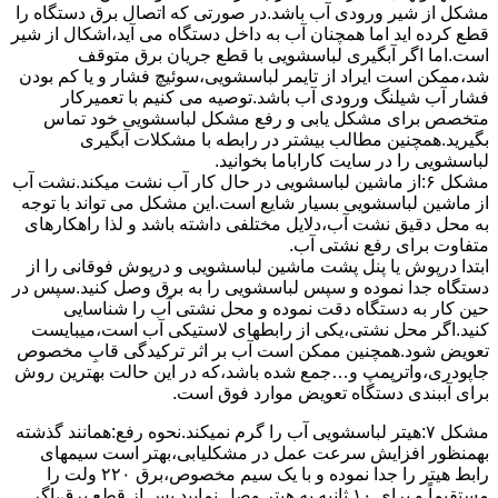
مشکل از شیر ورودی آب باشد.در صورتی که اتصال برق دستگاه را
قطع کرده اید اما همچنان آب به داخل دستگاه می آید،اشکال از شیر
است.اما اگر آبگیری لباسشویی با قطع جریان برق متوقف
شد،ممکن است ایراد از تایمر لباسشویی،سوئیچ فشار و یا کم بودن
فشار آب شیلنگ ورودی آب باشد.توصیه می کنیم با تعمیرکار
متخصص برای مشکل یابی و رفع مشکل لباسشویی خود تماس
بگیرید.همچنین مطالب بیشتر در رابطه با مشکلات آبگیری
لباسشویی را در سایت کاراباما بخوانید.
مشکل ۶:از ﻣﺎﺷﯿﻦ لباسشویی در ﺣﺎل ﮐﺎر آب ﻧﺸﺖ میکند.نشت آب
از ماشین لباسشویی بسیار شایع است.این مشکل می تواند با توجه
به محل دقیق نشت آب،دلایل مختلفی داشته باشد و لذا راهکارهای
متفاوت برای رفع نشتی آب.
ابتدا درپوش یا پنل ﭘﺸﺖ ﻣﺎﺷﯿﻦ لباسشویی و درپوش ﻓﻮﻗﺎﻧﯽ را از
دستگاه ﺟﺪا ﻧﻤﻮده و ﺳﭙﺲ لباسشویی را ﺑﻪ ﺑﺮق وصل ﮐﻨﯿﺪ.سپس در
حین کار به دستگاه دقت نموده و ﻣﺤﻞ نشتی آب را ﺷﻨﺎﺳﺎﯾﯽ
کنید.اﮔﺮ ﻣﺤﻞ نشتی،ﯾﮑﯽ از رابطهای ﻻﺳﺘﯿﮑﯽ آب اﺳﺖ،میبایست
ﺗﻌﻮﯾﺾ شود.همچنین ﻣﻤﮑﻦ اﺳﺖ آب بر اثر ﺗﺮﮐﯿﺪﮔﯽ قابِ ﻣﺨﺼﻮص
ﺟﺎﭘﻮدری،واترپمپ و…جمع شده ﺑﺎﺷﺪ،ﮐﻪ در این حالت بهترین روش
برای آببندی دستگاه ﺗﻌﻮﯾﺾ ﻣﻮارد ﻓﻮق اﺳﺖ.
مشکل ۷:ﻫﯿﺘﺮ لباسشویی آب را ﮔﺮم نمیکند.نحوه رﻓﻊ:ﻫﻤﺎﻧﻨﺪ ﮔﺬﺷﺘﻪ
بهمنظور اﻓﺰاﯾﺶ ﺳﺮﻋﺖ ﻋﻤﻞ در مشکلیابی،بهتر است سیمهای
راﺑﻂ ﻫﯿﺘﺮ را ﺟﺪا ﻧﻤﻮده و ﺑﺎ ﯾﮏ ﺳﯿﻢ ﻣﺨﺼﻮص،برق ۲۲۰ ولت را
مستقیماً و برای ۱۰ ﺛﺎﻧﯿﻪ ﺑﻪ ﻫﯿﺘﺮ وصل نمایید.ﭘﺲ از ﻗﻄﻊ ﺑﺮق،اﮔﺮ