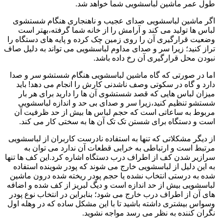
طول عمر ماشین لباسشویی شما خواهد شد.
اگر ماشین لباسشویی صدای عجیب و ناهنجاری هنگام شستشوی
لباس ها تولید می کند و آرامش را از خانه شما گرفته،بهتر است
وضعیت قرارگیری آن را روی زمین چک کرده و پایه های دستگاه را
تراز کنید؛ زیرا سر و صدای مداوم لباسشویی می تواند به دلیل صاف
نبودن محل قرارگیری آن رخ داده باشد.
اما در صورتی که گاه ماشین لباسشویی هنگام شستشو سر و صدا
دارد و گاه در سکوتی وصف ناشدنی کارش را انجام می دهد! باید
میزان لباس هایی که قصد شستشوی آن ها را دارید برای هر بار
شستشو تنظیم کنید،زیرا سر و صدای بی حد و اندازه لباسشویی
مربوط به ساعاتی است که حجم لباس ها بیش از حد ظرفیت آن
است و دستگاه برای شستن تک تک آن ها به سختی کار می کند.
از دیگر مشکلاتی که تنها به استفاده نادرست کاربران از لباسشویی
مرتبط است و ارتباطی به خرابی قطعات آن ندارد می توان به
سرازیر شدن کف از اطراف درب دستگاه اشاره کرد.این کف ها تنها
به این دلیل از لباسشویی خارج می شوند که پودر شوینده استفاده
شده به درستی انتخاب نشده یا حجم پودر ریخته شده درون ماشین
لباسشویی بیش از حد اندازه است و دیگ لبریز از کف شده و اضافه
های آن از اطراف درب خارج می شود؛ بنابراین در انتخاب نوع پودر
وسواس بیشتری داشته باشید تا با این مشکل ساده که در وهله اول
نگران کننده به نظر می رسد مواجه نشوید.