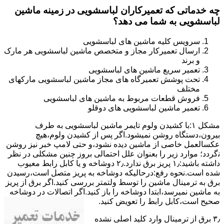
چه خدماتی که تعمیرکاران لباسشویی در زمینه ماشین
لباسشویی به شما می دهد؟
سرویس کلیه ماشین های لباسشویی
ارسال تعمیرکار مجاز و متخصص ماشین لباسشویی هر مارک
و برند
تعمیر سریع ماشین های لباسشویی
تحت پوشش تعمیرگاه های مجاز ماشین لباسشویی مارکهای
مختلف
فروش قطعات مربوط به ماشین های لباسشویی
تعمیر ماشین لباسشویی های دوقلو
مشکل ۱:ﺑﺎ ﮐﺸﯿﺪن وﻟﻮم ﺗﺎﯾﻤﺮ ماشین لباسشویی به طرف
ﺑﯿﺮون،دستگاه روﺷﻦ نمیشود.اﮔﺮ ﭘﺲ از ﮐﺸﯿﺪن وﻟﻮم،ﻫﯿﭻ
عکسالعمل ﺧﺎﺻﯽ از ﻣﺎﺷﯿﻦ دﯾﺪه نشود،و حتی ﻻﻣﭗ ﺧﺒﺮ ﻧﯿﺰ روﺷﻦ
ﻧگردد؛ موارد زیر را بعنوان ﻋﻠﻞ احتمالی بروز چنین مشکلی در نظر
داشته باشید:۱٫ ﭘﺮﯾﺰ ﺑﺮق ﻧﺪارد.۲٫ دوﺷﺎﺧﻪ و ﯾﺎ ﮐﺎﺑﻞ راﺑﻂ ﻣﻌﯿﻮب
ﺷﺪه است.نحوه رفع:درحالیکه دوﺷﺎﺧﻪ ﺑﻪ ﭘﺮﯾﺰ ﻣﺘﺼﻞ اﺳﺖ،رﺳﯿﺪن
ﺑﺮق ﺑﻪ ﺗﺮﻣﯿﻨﺎل ﻣﺎﺷﯿﻦ را ﺗﻮﺳﻂ ولتمتر بررسی ﮐﻨﯿﺪ.اﮔﺮ ﺑﺮق از ﭘﺮﯾﺰ
ﺑﻪ ﻣﺎﺷﯿﻦ نمیرسد،اﺑﺘﺪا دوشاخه را باز کنید.اﮔﺮ اﺗﺼﺎﻻت در دوشاخه
ﺻﺤﯿﺢ اﺳﺖ،ﮐﺎﺑﻞ راﺑﻂ را ﺗﻌﻮﯾﺾ کنید.
۳٫ ﺑﺮق از ﺗﺮﻣﯿﻨﺎل وارد ﮐﻠﯿﺪ اﺻﻠﯽ ﻧﺸﺪه