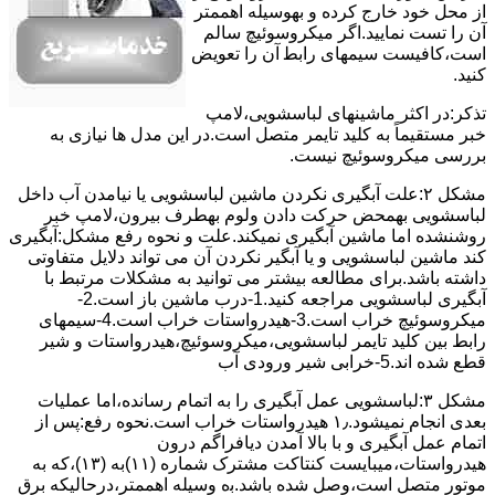
از ﻣﺤﻞ خود ﺧﺎرج کرده و بهوسیله اهممتر
آن را ﺗﺴﺖ ﻧﻤﺎﯾﯿﺪ.اﮔﺮ ﻣﯿﮑﺮوﺳﻮﺋﯿﭻ ﺳﺎﻟﻢ
اﺳﺖ،ﮐﺎﻓﯿﺴﺖ سیمهای راﺑﻄ آن را ﺗﻌﻮﯾﺾ
کنید.
ﺗﺬﮐﺮ:در اﮐﺜﺮ ماشینهای لباسشویی،ﻻﻣﭗ
ﺧﺒﺮ مستقیماً ﺑﻪ ﮐﻠﯿﺪ ﺗﺎﯾﻤﺮ ﻣﺘﺼﻞ اﺳﺖ.در اﯾﻦ مدل ها ﻧﯿﺎزی ﺑﻪ
بررسی ﻣﯿﮑﺮوﺳﻮﺋﯿﭻ نیست.
مشکل ۲:علت آبگیری نکردن ماشین لباسشویی یا نیامدن آب داخل
لباسشویی بهمحض ﺣﺮﮐﺖ دادن وﻟﻮم بهطرف ﺑﯿﺮون،ﻻﻣﭗ ﺧﺒﺮ
روشنشده اﻣﺎ ﻣﺎﺷﯿﻦ آﺑﮕﯿﺮی نمیکند.ﻋﻠﺖ و نحوه رﻓﻊ مشکل:آبگیری
کند ماشین لباسشویی و یا آبگیر نکردن آن می تواند دلایل متفاوتی
داشته باشد.برای مطالعه بیشتر می توانید به مشکلات مرتبط با
آبگیری لباسشویی مراجعه کنید.1-درب ﻣﺎﺷﯿﻦ ﺑﺎز اﺳﺖ.2-
ﻣﯿﮑﺮوﺳﻮﺋﯿﭻ ﺧﺮاب اﺳﺖ.3-ﻫﯿﺪرواﺳﺘﺎت ﺧﺮاب اﺳﺖ.4-سیمهای
راﺑﻂ ﺑﯿﻦ ﮐﻠﯿﺪ ﺗﺎﯾﻤﺮ لباسشویی،ﻣﯿﮑﺮوﺳﻮﺋﯿﭻ،ﻫﯿﺪرواﺳﺘﺎت و ﺷﯿﺮ
ﻗﻄﻊ ﺷﺪه اند.5-خرابی شیر ورودی آب
مشکل ۳:لباسشویی ﻋﻤﻞ آﺑﮕﯿﺮی را ﺑﻪ اﺗﻤﺎم رﺳﺎﻧﺪه،اﻣﺎ ﻋﻤﻠﯿﺎت
ﺑﻌﺪی اﻧﺠﺎم نمیشود.۱٫ ﻫﯿﺪرواﺳﺘﺎت ﺧﺮاب اﺳﺖ.نحوه رﻓﻊ:ﭘﺲ از
اﺗﻤﺎم عمل آﺑﮕﯿﺮی و ﺑﺎ ﺑﺎﻻ آﻣﺪن دﯾﺎﻓﺮاﮔﻢ درون
ﻫﯿﺪرواﺳﺘﺎت،میبایست ﮐﻨﺘﺎﮐﺖ ﻣﺸﺘﺮک شماره (۱۱)به (۱۳)،ﮐﻪ ﺑﻪ
ﻣﻮﺗﻮر ﻣﺘﺼﻞ اﺳﺖ،وﺻﻞ ﺷﺪه ﺑﺎﺷﺪ.ﺑه وسیله اهممتر،درحالیکه ﺑﺮق