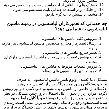
شستن بیرون می زند.
لاستیک های حفاظتی از آب ماشین پوسیده و آب پس می دهد.
از جایگاه پودر استفاده چندانی بابت شستشو نمی شود.
مشکل با شستن با آب گرم داریم.
چه خدماتی که تعمیرکاران لباسشویی در زمینه ماشین
لباسشویی به شما می دهد؟
سرویس کلیه ماشین های لباسشویی
ارسال تعمیرکار مجاز و متخصص ماشین لباسشویی هر مارک
و برند
تعمیر سریع ماشین های لباسشویی
تحت پوشش تعمیرگاه های مجاز ماشین لباسشویی مارکهای
مختلف
فروش قطعات مربوط به ماشین های لباسشویی
تعمیر ماشین لباسشویی های دوقلو
مشکل ۱:ﺑﺎ ﮐﺸﯿﺪن وﻟﻮم ﺗﺎﯾﻤﺮ ماشین لباسشویی به طرف
ﺑﯿﺮون،دستگاه روﺷﻦ نمیشود.اﮔﺮ ﭘﺲ از ﮐﺸﯿﺪن وﻟﻮم،ﻫﯿﭻ
عکسالعمل ﺧﺎﺻﯽ از ﻣﺎﺷﯿﻦ دﯾﺪه نشود،و حتی ﻻﻣﭗ ﺧﺒﺮ ﻧﯿﺰ روﺷﻦ
ﻧگردد؛ موارد زیر را بعنوان ﻋﻠﻞ احتمالی بروز چنین مشکلی در نظر
داشته باشید:۱٫ ﭘﺮﯾﺰ ﺑﺮق ﻧﺪارد.۲٫ دوﺷﺎﺧﻪ و ﯾﺎ ﮐﺎﺑﻞ راﺑﻂ ﻣﻌﯿﻮب
ﺷﺪه است.نحوه رفع:درحالیکه دوﺷﺎﺧﻪ ﺑﻪ ﭘﺮﯾﺰ ﻣﺘﺼﻞ اﺳﺖ،رﺳﯿﺪن
ﺑﺮق ﺑﻪ ﺗﺮﻣﯿﻨﺎل ﻣﺎﺷﯿﻦ را ﺗﻮﺳﻂ ولتمتر بررسی ﮐﻨﯿﺪ.اﮔﺮ ﺑﺮق از ﭘﺮﯾﺰ