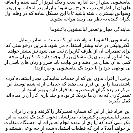
لباسشویی بیش از حد اندازه است و دیگ لبریز از کف شده و اضافه
های آن از اطراف درب خارج می شود؛ بنابراین در انتخاب نوع پودر
وسواس بیشتری داشته باشید تا با این مشکل ساده که در وهله اول
نگران کننده به نظر می رسد مواجه نشوید.
نمایندگی مجاز و تعمیر لباسشویی پاکشوما
لباسشویی پاکشوما به واسطه این که نسبت به سایر وسایل
الکترونیکی در خانه بیشتر استفاده می شود،بنابراین درخواستی که
برای تعمیرات آن از طرف کاربران ثبت می شود نیز بیشتر خواهد
بود؛ اما در این میان یک مشکل بزرگ وجود دارد که کاربران توجه
کمی به آن نشان می دهند و در نهایت باید ضرر و زیان های ناشی از
بی توجهی خود را با خرید یک لباسشویی نو بپردازند!
برخی از افراد بدون این که از خدمات نمایندگی مجاز استفاده کرده
باشند،مبنا را بر این قرار می دهند که خدمات ارائه شده توسط این
مرکز در رده گران قیمت ترین ها قرار دارد و بهتر است از
تعمیرکاری که به آن ها نزدیک تر بوده و چند باری کار آن را دیده اند
کمک بگیرند!
این افراد قبل از این که شماره تعمیرکار را گرفته و وی را برای
تعمیر لباسشویی پاکشوما به منزلشان دعوت کنند،یک لحظه به این
فکر نمی کنند که آیا وی از عهده انجام تعمیرات این دستگاه متفاوت
بر خواهد آمد؟ یا این که قطعات استفاده شده از چه نوعی هستند و