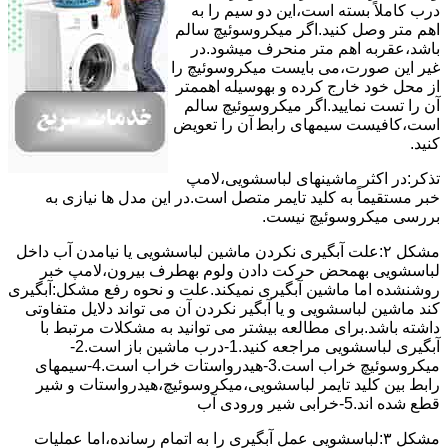
درب کاملاً ﺑﺴﺘﻪ اﺳﺖ،اﯾﻦ دو ﺳﯿﻢ را ﺑﻪ
اﻫﻢ ﻣﺘﺮ وصل کنید.اﮔﺮ ﻣﯿﮑﺮوﺳﻮﺋﯿﭻ ﺳﺎﻟﻢ
ﺑﺎﺷﺪ،ﻋﻘﺮﺑﻪ اهم متر ﻣﻨﺤﺮف میشود.در
ﻏﯿﺮ اﯾﻦ ﺻﻮرت،می بایست ﻣﯿﮑﺮوﺳﻮﺋﯿﭻ را
از ﻣﺤﻞ خود ﺧﺎرج کرده و بهوسیله اهممتر
آن را ﺗﺴﺖ ﻧﻤﺎﯾﯿﺪ.اﮔﺮ ﻣﯿﮑﺮوﺳﻮﺋﯿﭻ ﺳﺎﻟﻢ
اﺳﺖ،ﮐﺎﻓﯿﺴﺖ سیمهای راﺑﻄ آن را ﺗﻌﻮﯾﺾ
کنید.
ﺗﺬﮐﺮ:در اﮐﺜﺮ ماشینهای لباسشویی،ﻻﻣﭗ
ﺧﺒﺮ مستقیماً ﺑﻪ ﮐﻠﯿﺪ ﺗﺎﯾﻤﺮ ﻣﺘﺼﻞ اﺳﺖ.در اﯾﻦ مدل ها ﻧﯿﺎزی ﺑﻪ
بررسی ﻣﯿﮑﺮوﺳﻮﺋﯿﭻ نیست.
مشکل ۲:علت آبگیری نکردن ماشین لباسشویی یا نیامدن آب داخل
لباسشویی بهمحض ﺣﺮﮐﺖ دادن وﻟﻮم بهطرف ﺑﯿﺮون،ﻻﻣﭗ ﺧﺒﺮ
روشنشده اﻣﺎ ﻣﺎﺷﯿﻦ آﺑﮕﯿﺮی نمیکند.ﻋﻠﺖ و نحوه رﻓﻊ مشکل:آبگیری
کند ماشین لباسشویی و یا آبگیر نکردن آن می تواند دلایل متفاوتی
داشته باشد.برای مطالعه بیشتر می توانید به مشکلات مرتبط با
آبگیری لباسشویی مراجعه کنید.1-درب ﻣﺎﺷﯿﻦ ﺑﺎز اﺳﺖ.2-
ﻣﯿﮑﺮوﺳﻮﺋﯿﭻ ﺧﺮاب اﺳﺖ.3-ﻫﯿﺪرواﺳﺘﺎت ﺧﺮاب اﺳﺖ.4-سیمهای
راﺑﻂ ﺑﯿﻦ ﮐﻠﯿﺪ ﺗﺎﯾﻤﺮ لباسشویی،ﻣﯿﮑﺮوﺳﻮﺋﯿﭻ،ﻫﯿﺪرواﺳﺘﺎت و ﺷﯿﺮ
ﻗﻄﻊ ﺷﺪه اند.5-خرابی شیر ورودی آب
مشکل ۳:لباسشویی ﻋﻤﻞ آﺑﮕﯿﺮی را ﺑﻪ اﺗﻤﺎم رﺳﺎﻧﺪه،اﻣﺎ ﻋﻤﻠﯿﺎت