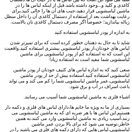
کاغذی و کلید و...وجود داشته باشد.قبل از اینکه لباس ها را در
ماشین لباسشویی قرار دهید،جیب های آن ها را خالی کنید.برای
رعایت بهداشت بعد از استفاده از دستمال کاغذی آن را داخل سطل
زباله بیاندازید؛ خصوصاً اگر مصرف دستمال کاغذی تان بالاست.
به اندازه از پودر لباسشویی استفاده کنید
شاید تا به حال به ذهنتان خطور کرده است که برای تمیزتر شدن
لباس های خودتان،از پودر لباسشویی بیشتری استفاده کنید.واقعیت
این است که نه استفاده کم از پودر لباسشویی برای ماشین
لباسشویی شما مفید است نه استفاده زیاد!
سعی کنید که به اندازه لباس های کثیف خودتان از پودر ماشین
لباسشویی استفاده کنید.استفاده بیش از حد از پودر ماشین
لباسشویی،عمر ماشین لباسشویی شما را کم می کند و می تواند
باعث اسراف در آب و برق شود.
اشیاء فلزی به ماشین لباسشویی شما آسیب می رسانند.
بسیاری از ما به ویژه ما خانم ها،دارای لباس های فلزی و دکمه دار
هستیم.این لباس ها با هر ضربه ای که به ماشین لباسشویی می
زنند،آسیب زیادی به ماشین لباسشویی وارد می کنند.به همین
خاطر،توصیه می شود که برای بالا بردن عمر ماشین
لباسشویی،لباس هایی که دارای دکمه های فلزی می باشند را در