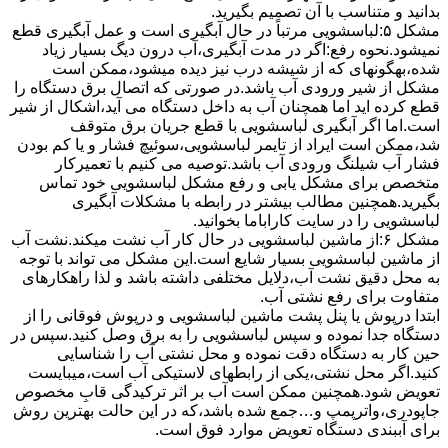
بدانید و متناسب با آن تصمیم بگیرید.
مشکل ۵:لباسشویی مرتباً در ﺣﺎل آﺑﮕﯿﺮی اﺳﺖ و ﻋﻤﻞ آﺑﮕﯿﺮی ﻗﻄﻊ
نمیشود.نحوه رﻓﻊ:اﮔﺮ در ﻣﺪت آﺑﮕﯿﺮی،آب درون دﯾﮓ ﺑﺴﯿﺎر زﯾﺎد
ﺷﺪه،بهگونهای ﮐﻪ از ﺷﯿﺸﻪ درب ﻧﯿﺰ دﯾﺪه میشود،ممکن است
مشکل از شیر ورودی آب باشد.در صورتی که اتصال برق دستگاه را
قطع کرده اید اما همچنان آب به داخل دستگاه می آید،اشکال از شیر
است.اما اگر آبگیری لباسشویی با قطع جریان برق متوقف
شد،ممکن است ایراد از تایمر لباسشویی،سوئیچ فشار و یا کم بودن
فشار آب شیلنگ ورودی آب باشد.توصیه می کنیم با تعمیرکار
متخصص برای مشکل یابی و رفع مشکل لباسشویی خود تماس
بگیرید.همچنین مطالب بیشتر در رابطه با مشکلات آبگیری
لباسشویی را در سایت کاراباما بخوانید.
مشکل ۶:از ﻣﺎﺷﯿﻦ لباسشویی در ﺣﺎل ﮐﺎر آب ﻧﺸﺖ میکند.نشت آب
از ماشین لباسشویی بسیار شایع است.این مشکل می تواند با توجه
به محل دقیق نشت آب،دلایل مختلفی داشته باشد و لذا راهکارهای
متفاوت برای رفع نشتی آب.
ابتدا درپوش یا پنل ﭘﺸﺖ ﻣﺎﺷﯿﻦ لباسشویی و درپوش ﻓﻮﻗﺎﻧﯽ را از
دستگاه ﺟﺪا ﻧﻤﻮده و ﺳﭙﺲ لباسشویی را ﺑﻪ ﺑﺮق وصل ﮐﻨﯿﺪ.سپس در
حین کار به دستگاه دقت نموده و ﻣﺤﻞ نشتی آب را ﺷﻨﺎﺳﺎﯾﯽ
کنید.اﮔﺮ ﻣﺤﻞ نشتی،ﯾﮑﯽ از رابطهای ﻻﺳﺘﯿﮑﯽ آب اﺳﺖ،میبایست
ﺗﻌﻮﯾﺾ شود.همچنین ﻣﻤﮑﻦ اﺳﺖ آب بر اثر ﺗﺮﮐﯿﺪﮔﯽ قابِ ﻣﺨﺼﻮص
ﺟﺎﭘﻮدری،واترپمپ و…جمع شده ﺑﺎﺷﺪ،ﮐﻪ در این حالت بهترین روش
برای آببندی دستگاه ﺗﻌﻮﯾﺾ ﻣﻮارد ﻓﻮق اﺳﺖ.