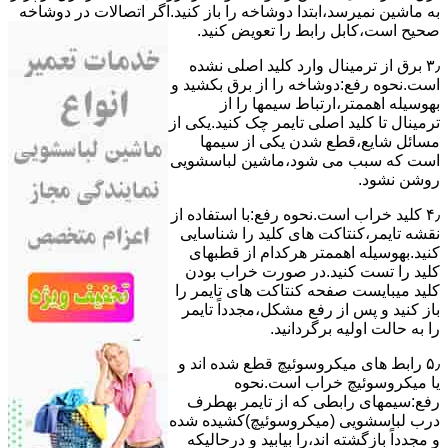
ﺑﻪ ﻣﺎﺷﯿﻦ نمیرسد،اﺑﺘﺪا دوشاخه را باز کنید.اﮔﺮ اﺗﺼﺎﻻت در دوشاخه
ﺻﺤﯿﺢ اﺳﺖ،ﮐﺎﺑﻞ راﺑﻂ را ﺗﻌﻮﯾﺾ کنید.
۳٫ ﺑﺮق از ﺗﺮﻣﯿﻨﺎل وارد ﮐﻠﯿﺪ اﺻﻠﯽ ﻧﺸﺪه
است.نحوه رﻓﻊ:دوشاخه را از ﺑﺮق بکشید و
بهوسیله اهممتر،ارﺗﺒﺎط سیمها را از
ﺗﺮﻣﯿﻨﺎل ﺗﺎ ﮐﻠﯿﺪ اﺻﻠﯽ ﺗﺎﯾﻤﺮ چک کنید.یکی از
مسائل شایع،ﻗﻄﻊ شدن ﯾﮑﯽ از سیمها
است که سبب می شود،ﻣﺎﺷﯿﻦ لباسشویی
روﺷﻦ نشود.
۴٫ ﮐﻠﯿﺪ ﺧﺮاب اﺳﺖ.نحوه رفع:ﺑﺎ اﺳﺘﻔﺎده از
ﻧﻘﺸﻪ ﺗﺎﯾﻤﺮ،ﮐﻨﺘﺎﮐﺖ ﻫﺎی ﮐﻠﯿﺪ را ﺷﻨﺎﺳﺎﯾﯽ
کنید.بهوسیله اهممتر هرکدام از قطبهای
ﮐﻠﯿﺪ را ﺗﺴﺖ ﮐﻨﯿﺪ.در ﺻﻮرت ﺧﺮاب ﺑﻮدن
ﮐﻠﯿﺪ میبایست ﺻﻔﺤﻪ ﮐﻨﺘﺎﮐﺖ ﻫﺎی ﺗﺎﯾﻤﺮ را
باز کنید و ﭘﺲ از رﻓﻊ مشکل،مجدداً ﺗﺎﯾﻤﺮ
را به حالت اوﻟﯿﻪ برگردانید.
۵٫ رابط های ﻣﯿﮑﺮوﺳﻮﺋﯿﭻ ﻗﻄﻊ شده اند و
ﯾﺎ ﻣﯿﮑﺮوﺳﻮﺋﯿﭻ ﺧﺮاب اﺳﺖ.نحوه
رفع:سیمهای راﺑﻄﯽ ﮐﻪ از ﺗﺎﯾﻤﺮ بهطرف
درب لباسشویی (ﻣﯿﮑﺮوﺳﻮﺋﯿﭻ)کشیده شده
و مجدداً بازگشته اند،را ﺑﯿﺎﺑﯿﺪ و درحالیکه