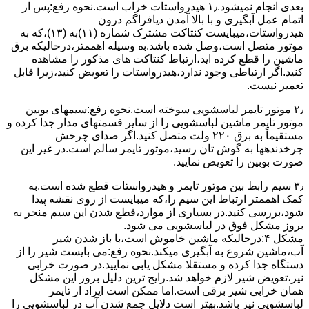
ﺑﻌﺪی اﻧﺠﺎم نمیشود.۱٫ ﻫﯿﺪرواﺳﺘﺎت ﺧﺮاب اﺳﺖ.نحوه رﻓﻊ:ﭘﺲ از
اﺗﻤﺎم عمل آﺑﮕﯿﺮی و ﺑﺎ ﺑﺎﻻ آﻣﺪن دﯾﺎﻓﺮاﮔﻢ درون
ﻫﯿﺪرواﺳﺘﺎت،میبایست ﮐﻨﺘﺎﮐﺖ ﻣﺸﺘﺮک شماره (۱۱)به (۱۳)،ﮐﻪ ﺑﻪ
ﻣﻮﺗﻮر ﻣﺘﺼﻞ اﺳﺖ،وﺻﻞ ﺷﺪه ﺑﺎﺷﺪ.ﺑه وسیله اهممتر،درحالیکه ﺑﺮق
ﻣﺎﺷﯿﻦ را ﻗﻄﻊ کرده اید،ارﺗﺒﺎط ﮐﻨﺘﺎﮐﺖ ﻫﺎی ﻣﺬﮐﻮر را ﻣﺸﺎﻫﺪه
کنید.اﮔﺮ ارﺗﺒﺎطی وجود ندارد،ﻫﯿﺪرواﺳﺘﺎت را ﺗﻌﻮﯾﺾ ﮐﻨﯿﺪ،زﯾﺮا قابل
ﺗﻌﻤﯿﺮ نیست.
۲٫ ﻣﻮﺗﻮر ﺗﺎﯾﻤﺮ لباسشویی ﺳﻮﺧﺘﻪ اﺳﺖ.نحوه رﻓﻊ:سیمهای ﺑﻮﺑﯿﻦ
ﻣﻮﺗﻮر ﺗﺎﯾﻤﺮ ماشین لباسشویی را از ﺳﺎﯾﺮ قسمتهای ﻣﺪار ﺟﺪا کرده و
مستقیماً ﺑﻪ برق ۲۲۰ وﻟﺖ ﻣﺘﺼﻞ کنید.اﮔﺮ ﺻﺪای ﭼﺮﺧﺶ
چرخدندهها به گوش تان رﺳﯿﺪ،ﻣﻮﺗﻮر ﺗﺎﯾﻤﺮ ﺳﺎﻟﻢ اﺳﺖ.در ﻏﯿﺮ اﯾﻦ
ﺻﻮرت ﺑﻮﺑﯿﻦ را ﺗﻌﻮﯾﺾ ﻧﻤﺎﯾﯿﺪ.
۳٫ ﺳﯿﻢ راﺑﻂ ﺑﯿﻦ ﻣﻮﺗﻮر ﺗﺎﯾﻤﺮ و ﻫﯿﺪرواﺳﺘﺎت ﻗﻄﻊ ﺷﺪه اﺳﺖ.به
کمک اهممتر ارﺗﺒﺎط اﯾﻦ ﺳﯿﻢ را،ﮐﻪ میبایست از روی ﻧﻘﺸﻪ ﭘﯿﺪا
ﺷﻮد،بررسی ﮐﻨﯿﺪ.در ﺑﺴﯿﺎری از موارد،ﻗﻄﻊ ﺷﺪن اﯾﻦ ﺳﯿﻢ ﻣﻨﺠﺮ ﺑﻪ
ﺑﺮوز مشکل ﻓﻮق در لباسشویی می شود.
مشکل ۴:درحالیکه ﻣﺎﺷﯿﻦ ﺧﺎﻣﻮش اﺳﺖ،ﺑﺎ ﺑﺎز ﺷﺪن ﺷﯿﺮ
آب،ﻣﺎﺷﯿﻦ ﺷﺮوع ﺑﻪ آﺑﮕﯿﺮی میکند.نحوه رﻓﻊ:می بایست ﺷﯿﺮ را از
دستگاه جدا کرده و مستقلا مشکل یابی نمایید.در صورت خرابی
نیز،تعویض شیر لازم خواهد شد.رایج ترین دلیل بروز این مشکل
همان خرابی شیر برقی است.اما ممکن است ایراد از تایمر
لباسشویی نیز باشد.بهتر است دلایل جمع شدن آب در لباسشویی را