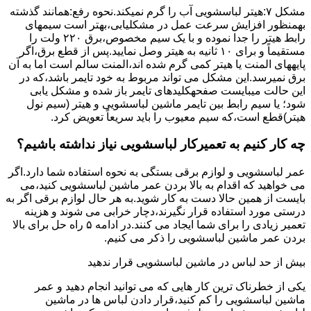
مشکل ۷:ﻫﯿﺘﺮ لباسشویی آب را ﮔﺮم نمیکند.نحوه رﻓﻊ:ﻫﻤﺎﻧﻨﺪ ﮔﺬﺷﺘﻪ
بهمنظور اﻓﺰاﯾﺶ ﺳﺮﻋﺖ ﻋﻤﻞ در مشکلیابی،بهتر است سیمهای
راﺑﻂ ﻫﯿﺘﺮ را ﺟﺪا ﻧﻤﻮده و ﺑﺎ ﯾﮏ ﺳﯿﻢ ﻣﺨﺼﻮص،برق ۲۲۰ ولت را
مستقیماً و برای ۱۰ ﺛﺎﻧﯿﻪ ﺑﻪ ﻫﯿﺘﺮ وصل نمایید.ﭘﺲ از ﻗﻄﻊ ﺑﺮق،اﮔﺮ
پایههای اﻟﻤﻨﺖ یا هیتر کمی ﮔﺮم ﺷﺪه اند،اﻟﻤﻨﺖ ﺳﺎﻟﻢ است اما ﺑﻪ آن
ﺑﺮق نمیرسد.اﯾﻦ ﻣﺸﮑﻞ می تواند مربوط به ﺧﻮد ﺗﺎﯾﻤﺮ باشد،ﮐﻪ در
این حالت میبایست صفحهکلیدهای ﺗﺎﯾﻤﺮ باز شده و مشکل یابی
شود؛ ﯾﺎ ﺳﯿﻢ راﺑﻂ ﺑﯿﻦ ﺗﺎﯾﻤﺮ ماشین لباسشویی و ﻫﯿﺘﺮ (سیم ﻧﻮل
ﻫﯿﺘﺮ)ﻗﻄﻊ اﺳﺖ،ﮐﻪ ﺳﯿﻢ ﻣﻌﯿﻮب را ﺑﺎﯾﺪ سریعاً ﺗﻌﻮﯾﺾ کرد.
چه کار کنیم به تعمیرکار لباسشویی نیاز نداشته باشیم؟
عمر لباسشویی و لوازم برقی بستگی به نحوه استفاده شما دارد.اگر
می خواهید که اقدام به بالا بردن عمر ماشین لباسشویی کنید،می
بایست از همین حالا دست به کار شوید.به هر حال لوازم برقی اگر به
درستی مورد استفاده قرار نگیرند،دچار خرابی می شوند و هزینه
تعمیر زیادی را برای شما ایجاد می کنند.در ادامه ۵ راه حل برای بالا
بردن عمر ماشین لباسشویی را ذکر می کنیم.
بیش از حد لباس در ماشین لباسشویی قرار ندهید
یکی از خطرناک ترین کار هایی که می توانید انجام دهید و عمر
ماشین لباسشویی را کم کنید،قرار دادن لباس ها در ماشین