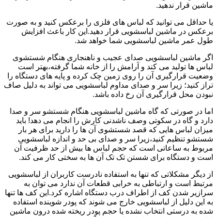
ماشین قرار ندهید.
یا حداقل می توانید که لباس های فلزی را برعکس کنید و به صورت
برعکس در ماشین لباسشویی قرار دهید.این کار باعث افزایش
طول عمر ماشین لباسشویی شما خواهد شد.
اگر ماشین لباسشویی صدای عجیب و ناهنجاری هنگام شستشوی
لباس ها تولید می کند و آرامش را از خانه شما گرفته،بهتر است
وضعیت قرارگیری آن را روی زمین چک کرده و پایه های دستگاه را
تراز کنید؛ زیرا سر و صدای مداوم لباسشویی می تواند به دلیل صاف
نبودن محل قرارگیری آن رخ داده باشد.
اما در صورتی که گاه ماشین لباسشویی هنگام شستشو سر و صدا
دارد و گاه در سکوتی وصف ناشدنی کارش را انجام می دهد! باید
میزان لباس هایی که قصد شستشوی آن ها را دارید برای هر بار
شستشو تنظیم کنید،زیرا سر و صدای بی حد و اندازه لباسشویی
مربوط به ساعاتی است که حجم لباس ها بیش از حد ظرفیت آن
است و دستگاه برای شستن تک تک آن ها به سختی کار می کند.
از دیگر مشکلاتی که تنها به استفاده نادرست کاربران از لباسشویی
مرتبط است و ارتباطی به خرابی قطعات آن ندارد می توان به
سرازیر شدن کف از اطراف درب دستگاه اشاره کرد.این کف ها تنها
به این دلیل از لباسشویی خارج می شوند که پودر شوینده استفاده
شده به درستی انتخاب نشده یا حجم پودر ریخته شده درون ماشین