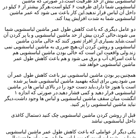
لباسشویی بیش از حد ظرفیت است.در صورتی که ماشین
لباسشویی شما دارای ظرفیت ۶ کیلو است،هرگز بیشتر از ۶ کیلو در
داخل آن لباس قرار ندهید.این کار باعث می شود که عمر ماشین
لباسشویی شما به شدت افزایش پیدا کند.
دو عامل دیگری که باعث کاهش طول عمر ماشین لباسشویی شما
می شوند،خالی کردن بیش از حد ماشین لباسشویی و یا پر کردن آن
است.شاید بسیاری از افراد تصور کنند که خالی ماندن ماشین
لباسشویی و روشن کردن آن،هیچ ضرری به ماشین لباسشویی نمی
زند.ولی واقعیت این است که خالی بودن ماشین لباسشویی هم
باعث اسراف آب و برق می شود و هم باعث کاهش طول عمر
ماشین لباسشویی خواهد شد.
همچنین،پر بودن ماشین لباسشویی نیز باعث کاهش طول عمر آن
می شود.پس برای اینکه بفهمید ماشین لباسشویی شما پر شده
است یا هنوز جا دارد،باید دست خود را در بالای لباس ها در ماشین
لباسشویی قرار دهید و کمی فشار دهید.در صورتی که اندازه ۱
انگشت میان سقف ماشین لباسشویی و لباس ها وجود داشت،دیگر
نباید ماشین لباسشویی را پر کنید.
قبل از روشن کردن ماشین لباسشویی چک کنید ذستمال کاغذی
داخل لباسشویی نباشد
یکی دیگر از عواملی که باعث کاهش طول عمر ماشین لباسشویی
شما می شود این است که بین لباس ها یا در جیب آن ها دستمال