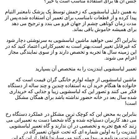
جنس آن ها برای استفاده مناسب است یا خیر؟
به همین دلیل لباسشویی که زخمش توسط یک پزشک نامعتبر التیام
پیدا کرده و از قطعات نامناسب برای تعمیر آن استفاده شده،پس از
مدت زمان کوتاهی چشم از جهان فرو می بندد و ترجیح می دهد
برای همیشه خاموش باقی بماند.
بنابراین اگر نمی خواهید ماشین لباسشویی به سرنوشتی دچار شود
که غیرقابل تغییر است،بهتر است به تعمیرکارانی اعتماد کنید که در
این زمینه سال ها تجربه و تخصص دارند و از سوی نمایندگی مجاز
اعزام می شوند.
تعمیر لباسشویی ایندزیت را به متخصص آن بسپارید
ماشین لباسشویی از جمله لوازم خانگی گران قیمت است که
خانواده ها هنگام خرید آن به استفاده چندین و چند ساله از دستگاه
فکر می کنند و تصور این که لباسشویی زیبا و جذابی که خریداری
شده سال بعد در خانه حضور نداشته باشد برای همگان مشکل
است!
بنابراین به محض این که کوچک ترین مشکل در عملکرد دستگاه رخ
می دهد کاربران دستپاچه شده و گاه شخصاً دست به تعمیراتی می
زنند که هیچ تجربه و تخصصی در آن ندارند و گاه تعمیر لباسشویی
ایندزیت را به اولین شماره ای که تحت عنوان تعمیرگاه در
اینترنت،روزنامه و...پیدا می کنند می سپارند! غافل از این که این