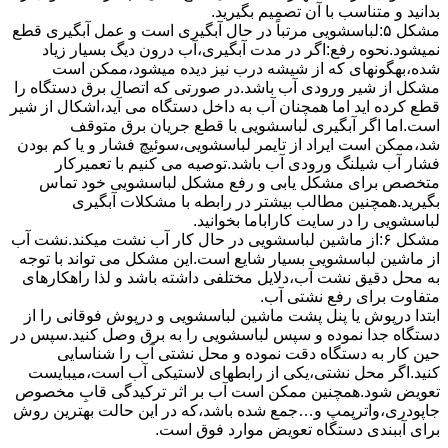
بدانید و متناسب با آن تصمیم بگیرید.
مشکل ۵:لباسشویی مرتباً در ﺣﺎل آﺑﮕﯿﺮی اﺳﺖ و ﻋﻤﻞ آﺑﮕﯿﺮی ﻗﻄﻊ
نمیشود.نحوه رﻓﻊ:اﮔﺮ در ﻣﺪت آﺑﮕﯿﺮی،آب درون دﯾﮓ ﺑﺴﯿﺎر زﯾﺎد
ﺷﺪه،بهگونهای ﮐﻪ از ﺷﯿﺸﻪ درب ﻧﯿﺰ دﯾﺪه میشود،ممکن است
مشکل از شیر ورودی آب باشد.در صورتی که اتصال برق دستگاه را
قطع کرده اید اما همچنان آب به داخل دستگاه می آید،اشکال از شیر
است.اما اگر آبگیری لباسشویی با قطع جریان برق متوقف
شد،ممکن است ایراد از تایمر لباسشویی،سوئیچ فشار و یا کم بودن
فشار آب شیلنگ ورودی آب باشد.توصیه می کنیم با تعمیرکار
متخصص برای مشکل یابی و رفع مشکل لباسشویی خود تماس
بگیرید.همچنین مطالب بیشتر در رابطه با مشکلات آبگیری
لباسشویی را در سایت کاراباما بخوانید.
مشکل ۶:از ﻣﺎﺷﯿﻦ لباسشویی در ﺣﺎل ﮐﺎر آب ﻧﺸﺖ میکند.نشت آب
از ماشین لباسشویی بسیار شایع است.این مشکل می تواند با توجه
به محل دقیق نشت آب،دلایل مختلفی داشته باشد و لذا راهکارهای
متفاوت برای رفع نشتی آب.
ابتدا درپوش یا پنل ﭘﺸﺖ ﻣﺎﺷﯿﻦ لباسشویی و درپوش ﻓﻮﻗﺎﻧﯽ را از
دستگاه ﺟﺪا ﻧﻤﻮده و ﺳﭙﺲ لباسشویی را ﺑﻪ ﺑﺮق وصل ﮐﻨﯿﺪ.سپس در
حین کار به دستگاه دقت نموده و ﻣﺤﻞ نشتی آب را ﺷﻨﺎﺳﺎﯾﯽ
کنید.اﮔﺮ ﻣﺤﻞ نشتی،ﯾﮑﯽ از رابطهای ﻻﺳﺘﯿﮑﯽ آب اﺳﺖ،میبایست
ﺗﻌﻮﯾﺾ شود.همچنین ﻣﻤﮑﻦ اﺳﺖ آب بر اثر ﺗﺮﮐﯿﺪﮔﯽ قابِ ﻣﺨﺼﻮص
ﺟﺎﭘﻮدری،واترپمپ و…جمع شده ﺑﺎﺷﺪ،ﮐﻪ در این حالت بهترین روش
برای آببندی دستگاه ﺗﻌﻮﯾﺾ ﻣﻮارد ﻓﻮق اﺳﺖ.