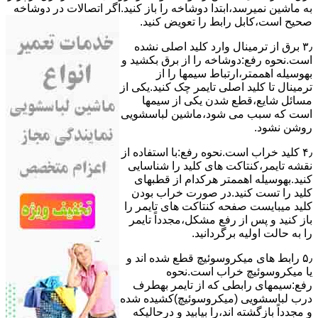
ﺑﻪ ﻣﺎﺷﯿﻦ نمیرسد،اﺑﺘﺪا دوشاخه را باز کنید.اﮔﺮ اﺗﺼﺎﻻت در دوشاخه
ﺻﺤﯿﺢ اﺳﺖ،ﮐﺎﺑﻞ راﺑﻂ را ﺗﻌﻮﯾﺾ کنید.
۳٫ ﺑﺮق از ﺗﺮﻣﯿﻨﺎل وارد ﮐﻠﯿﺪ اﺻﻠﯽ ﻧﺸﺪه
است.نحوه رﻓﻊ:دوشاخه را از ﺑﺮق بکشید و
بهوسیله اهممتر،ارﺗﺒﺎط سیمها را از
ﺗﺮﻣﯿﻨﺎل ﺗﺎ ﮐﻠﯿﺪ اﺻﻠﯽ ﺗﺎﯾﻤﺮ چک کنید.یکی از
مسائل شایع،ﻗﻄﻊ شدن ﯾﮑﯽ از سیمها
است که سبب می شود،ﻣﺎﺷﯿﻦ لباسشویی
روﺷﻦ نشود.
۴٫ ﮐﻠﯿﺪ ﺧﺮاب اﺳﺖ.نحوه رفع:ﺑﺎ اﺳﺘﻔﺎده از
ﻧﻘﺸﻪ ﺗﺎﯾﻤﺮ،ﮐﻨﺘﺎﮐﺖ ﻫﺎی ﮐﻠﯿﺪ را ﺷﻨﺎﺳﺎﯾﯽ
کنید.بهوسیله اهممتر هرکدام از قطبهای
ﮐﻠﯿﺪ را ﺗﺴﺖ ﮐﻨﯿﺪ.در ﺻﻮرت ﺧﺮاب ﺑﻮدن
ﮐﻠﯿﺪ میبایست ﺻﻔﺤﻪ ﮐﻨﺘﺎﮐﺖ ﻫﺎی ﺗﺎﯾﻤﺮ را
باز کنید و ﭘﺲ از رﻓﻊ مشکل،مجدداً ﺗﺎﯾﻤﺮ
را به حالت اوﻟﯿﻪ برگردانید.
۵٫ رابط های ﻣﯿﮑﺮوﺳﻮﺋﯿﭻ ﻗﻄﻊ شده اند و
ﯾﺎ ﻣﯿﮑﺮوﺳﻮﺋﯿﭻ ﺧﺮاب اﺳﺖ.نحوه
رفع:سیمهای راﺑﻄﯽ ﮐﻪ از ﺗﺎﯾﻤﺮ بهطرف
درب لباسشویی (ﻣﯿﮑﺮوﺳﻮﺋﯿﭻ)کشیده شده
و مجدداً بازگشته اند،را ﺑﯿﺎﺑﯿﺪ و درحالیکه