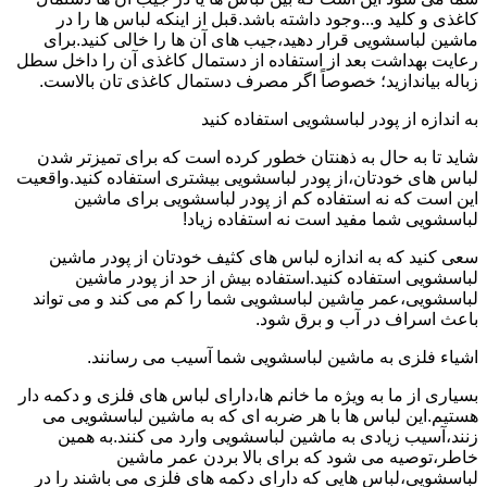
کاغذی و کلید و...وجود داشته باشد.قبل از اینکه لباس ها را در
ماشین لباسشویی قرار دهید،جیب های آن ها را خالی کنید.برای
رعایت بهداشت بعد از استفاده از دستمال کاغذی آن را داخل سطل
زباله بیاندازید؛ خصوصاً اگر مصرف دستمال کاغذی تان بالاست.
به اندازه از پودر لباسشویی استفاده کنید
شاید تا به حال به ذهنتان خطور کرده است که برای تمیزتر شدن
لباس های خودتان،از پودر لباسشویی بیشتری استفاده کنید.واقعیت
این است که نه استفاده کم از پودر لباسشویی برای ماشین
لباسشویی شما مفید است نه استفاده زیاد!
سعی کنید که به اندازه لباس های کثیف خودتان از پودر ماشین
لباسشویی استفاده کنید.استفاده بیش از حد از پودر ماشین
لباسشویی،عمر ماشین لباسشویی شما را کم می کند و می تواند
باعث اسراف در آب و برق شود.
اشیاء فلزی به ماشین لباسشویی شما آسیب می رسانند.
بسیاری از ما به ویژه ما خانم ها،دارای لباس های فلزی و دکمه دار
هستیم.این لباس ها با هر ضربه ای که به ماشین لباسشویی می
زنند،آسیب زیادی به ماشین لباسشویی وارد می کنند.به همین
خاطر،توصیه می شود که برای بالا بردن عمر ماشین
لباسشویی،لباس هایی که دارای دکمه های فلزی می باشند را در