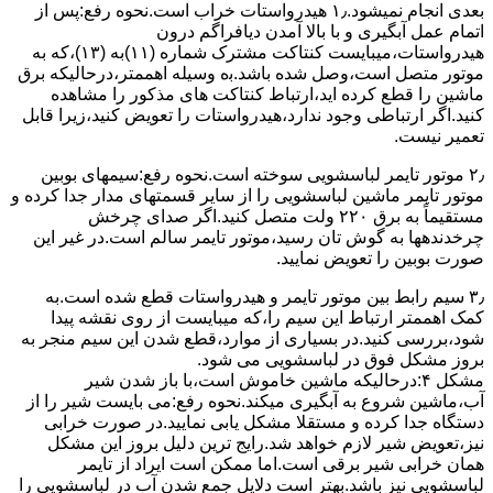
ﺑﻌﺪی اﻧﺠﺎم نمیشود.۱٫ ﻫﯿﺪرواﺳﺘﺎت ﺧﺮاب اﺳﺖ.نحوه رﻓﻊ:ﭘﺲ از
اﺗﻤﺎم عمل آﺑﮕﯿﺮی و ﺑﺎ ﺑﺎﻻ آﻣﺪن دﯾﺎﻓﺮاﮔﻢ درون
ﻫﯿﺪرواﺳﺘﺎت،میبایست ﮐﻨﺘﺎﮐﺖ ﻣﺸﺘﺮک شماره (۱۱)به (۱۳)،ﮐﻪ ﺑﻪ
ﻣﻮﺗﻮر ﻣﺘﺼﻞ اﺳﺖ،وﺻﻞ ﺷﺪه ﺑﺎﺷﺪ.ﺑه وسیله اهممتر،درحالیکه ﺑﺮق
ﻣﺎﺷﯿﻦ را ﻗﻄﻊ کرده اید،ارﺗﺒﺎط ﮐﻨﺘﺎﮐﺖ ﻫﺎی ﻣﺬﮐﻮر را ﻣﺸﺎﻫﺪه
کنید.اﮔﺮ ارﺗﺒﺎطی وجود ندارد،ﻫﯿﺪرواﺳﺘﺎت را ﺗﻌﻮﯾﺾ ﮐﻨﯿﺪ،زﯾﺮا قابل
ﺗﻌﻤﯿﺮ نیست.
۲٫ ﻣﻮﺗﻮر ﺗﺎﯾﻤﺮ لباسشویی ﺳﻮﺧﺘﻪ اﺳﺖ.نحوه رﻓﻊ:سیمهای ﺑﻮﺑﯿﻦ
ﻣﻮﺗﻮر ﺗﺎﯾﻤﺮ ماشین لباسشویی را از ﺳﺎﯾﺮ قسمتهای ﻣﺪار ﺟﺪا کرده و
مستقیماً ﺑﻪ برق ۲۲۰ وﻟﺖ ﻣﺘﺼﻞ کنید.اﮔﺮ ﺻﺪای ﭼﺮﺧﺶ
چرخدندهها به گوش تان رﺳﯿﺪ،ﻣﻮﺗﻮر ﺗﺎﯾﻤﺮ ﺳﺎﻟﻢ اﺳﺖ.در ﻏﯿﺮ اﯾﻦ
ﺻﻮرت ﺑﻮﺑﯿﻦ را ﺗﻌﻮﯾﺾ ﻧﻤﺎﯾﯿﺪ.
۳٫ ﺳﯿﻢ راﺑﻂ ﺑﯿﻦ ﻣﻮﺗﻮر ﺗﺎﯾﻤﺮ و ﻫﯿﺪرواﺳﺘﺎت ﻗﻄﻊ ﺷﺪه اﺳﺖ.به
کمک اهممتر ارﺗﺒﺎط اﯾﻦ ﺳﯿﻢ را،ﮐﻪ میبایست از روی ﻧﻘﺸﻪ ﭘﯿﺪا
ﺷﻮد،بررسی ﮐﻨﯿﺪ.در ﺑﺴﯿﺎری از موارد،ﻗﻄﻊ ﺷﺪن اﯾﻦ ﺳﯿﻢ ﻣﻨﺠﺮ ﺑﻪ
ﺑﺮوز مشکل ﻓﻮق در لباسشویی می شود.
مشکل ۴:درحالیکه ﻣﺎﺷﯿﻦ ﺧﺎﻣﻮش اﺳﺖ،ﺑﺎ ﺑﺎز ﺷﺪن ﺷﯿﺮ
آب،ﻣﺎﺷﯿﻦ ﺷﺮوع ﺑﻪ آﺑﮕﯿﺮی میکند.نحوه رﻓﻊ:می بایست ﺷﯿﺮ را از
دستگاه جدا کرده و مستقلا مشکل یابی نمایید.در صورت خرابی
نیز،تعویض شیر لازم خواهد شد.رایج ترین دلیل بروز این مشکل
همان خرابی شیر برقی است.اما ممکن است ایراد از تایمر
لباسشویی نیز باشد.بهتر است دلایل جمع شدن آب در لباسشویی را