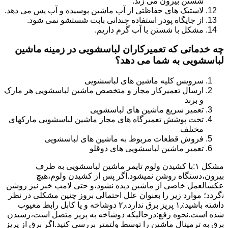
شستن بیرون می زند.
لاستیک های حفاظتی از آب ماشین پوسیده و آب پس می دهد.
از جایگاه پودر استفاده چندانی بابت شستشو نمی شود.
مشکل با شستن با آب گرم داریم.
چه خدماتی که تعمیرکاران لباسشویی در زمینه ماشین
لباسشویی به شما می دهد؟
سرویس کلیه ماشین های لباسشویی
ارسال تعمیرکار مجاز و متخصص ماشین لباسشویی هر مارک
و برند
تعمیر سریع ماشین های لباسشویی
تحت پوشش تعمیرگاه های مجاز ماشین لباسشویی مارکهای
مختلف
فروش قطعات مربوط به ماشین های لباسشویی
تعمیر ماشین لباسشویی های دوقلو
مشکل ۱:ﺑﺎ ﮐﺸﯿﺪن وﻟﻮم ﺗﺎﯾﻤﺮ ماشین لباسشویی به طرف
ﺑﯿﺮون،دستگاه روﺷﻦ نمیشود.اﮔﺮ ﭘﺲ از ﮐﺸﯿﺪن وﻟﻮم،ﻫﯿﭻ
عکسالعمل ﺧﺎﺻﯽ از ﻣﺎﺷﯿﻦ دﯾﺪه نشود،و حتی ﻻﻣﭗ ﺧﺒﺮ ﻧﯿﺰ روﺷﻦ
ﻧگردد؛ موارد زیر را بعنوان ﻋﻠﻞ احتمالی بروز چنین مشکلی در نظر
داشته باشید:۱٫ ﭘﺮﯾﺰ ﺑﺮق ﻧﺪارد.۲٫ دوﺷﺎﺧﻪ و ﯾﺎ ﮐﺎﺑﻞ راﺑﻂ ﻣﻌﯿﻮب
ﺷﺪه است.نحوه رفع:درحالیکه دوﺷﺎﺧﻪ ﺑﻪ ﭘﺮﯾﺰ ﻣﺘﺼﻞ اﺳﺖ،رﺳﯿﺪن
ﺑﺮق ﺑﻪ ﺗﺮﻣﯿﻨﺎل ﻣﺎﺷﯿﻦ را ﺗﻮﺳﻂ ولتمتر بررسی ﮐﻨﯿﺪ.اﮔﺮ ﺑﺮق از ﭘﺮﯾﺰ