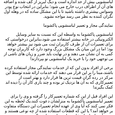
لباسشویی بیش از حد اندازه است و دیگ لبریز از کف شده و اضافه
های آن از اطراف درب خارج می شود؛ بنابراین در انتخاب نوع پودر
وسواس بیشتری داشته باشید تا با این مشکل ساده که در وهله اول
نگران کننده به نظر می رسد مواجه نشوید.
نمایندگی مجاز و تعمیر لباسشویی پاکشوما
لباسشویی پاکشوما به واسطه این که نسبت به سایر وسایل
الکترونیکی در خانه بیشتر استفاده می شود،بنابراین درخواستی که
برای تعمیرات آن از طرف کاربران ثبت می شود نیز بیشتر خواهد
بود؛ اما در این میان یک مشکل بزرگ وجود دارد که کاربران توجه
کمی به آن نشان می دهند و در نهایت باید ضرر و زیان های ناشی از
بی توجهی خود را با خرید یک لباسشویی نو بپردازند!
برخی از افراد بدون این که از خدمات نمایندگی مجاز استفاده کرده
باشند،مبنا را بر این قرار می دهند که خدمات ارائه شده توسط این
مرکز در رده گران قیمت ترین ها قرار دارد و بهتر است از
تعمیرکاری که به آن ها نزدیک تر بوده و چند باری کار آن را دیده اند
کمک بگیرند!
این افراد قبل از این که شماره تعمیرکار را گرفته و وی را برای
تعمیر لباسشویی پاکشوما به منزلشان دعوت کنند،یک لحظه به این
فکر نمی کنند که آیا وی از عهده انجام تعمیرات این دستگاه متفاوت
بر خواهد آمد؟ یا این که قطعات استفاده شده از چه نوعی هستند و