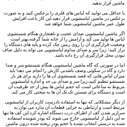
ماشین قرار ندهید.
یا حداقل می توانید که لباس های فلزی را برعکس کنید و به صورت
برعکس در ماشین لباسشویی قرار دهید.این کار باعث افزایش
طول عمر ماشین لباسشویی شما خواهد شد.
اگر ماشین لباسشویی صدای عجیب و ناهنجاری هنگام شستشوی
لباس ها تولید می کند و آرامش را از خانه شما گرفته،بهتر است
وضعیت قرارگیری آن را روی زمین چک کرده و پایه های دستگاه را
تراز کنید؛ زیرا سر و صدای مداوم لباسشویی می تواند به دلیل صاف
نبودن محل قرارگیری آن رخ داده باشد.
اما در صورتی که گاه ماشین لباسشویی هنگام شستشو سر و صدا
دارد و گاه در سکوتی وصف ناشدنی کارش را انجام می دهد! باید
میزان لباس هایی که قصد شستشوی آن ها را دارید برای هر بار
شستشو تنظیم کنید،زیرا سر و صدای بی حد و اندازه لباسشویی
مربوط به ساعاتی است که حجم لباس ها بیش از حد ظرفیت آن
است و دستگاه برای شستن تک تک آن ها به سختی کار می کند.
از دیگر مشکلاتی که تنها به استفاده نادرست کاربران از لباسشویی
مرتبط است و ارتباطی به خرابی قطعات آن ندارد می توان به
سرازیر شدن کف از اطراف درب دستگاه اشاره کرد.این کف ها تنها
به این دلیل از لباسشویی خارج می شوند که پودر شوینده استفاده
شده به درستی انتخاب نشده یا حجم پودر ریخته شده درون ماشین