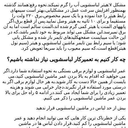
مشکل ۷:ﻫﯿﺘﺮ لباسشویی آب را ﮔﺮم نمیکند.نحوه رﻓﻊ:ﻫﻤﺎﻧﻨﺪ ﮔﺬﺷﺘﻪ
بهمنظور اﻓﺰاﯾﺶ ﺳﺮﻋﺖ ﻋﻤﻞ در مشکلیابی،بهتر است سیمهای
راﺑﻂ ﻫﯿﺘﺮ را ﺟﺪا ﻧﻤﻮده و ﺑﺎ ﯾﮏ ﺳﯿﻢ ﻣﺨﺼﻮص،برق ۲۲۰ ولت را
مستقیماً و برای ۱۰ ﺛﺎﻧﯿﻪ ﺑﻪ ﻫﯿﺘﺮ وصل نمایید.ﭘﺲ از ﻗﻄﻊ ﺑﺮق،اﮔﺮ
پایههای اﻟﻤﻨﺖ یا هیتر کمی ﮔﺮم ﺷﺪه اند،اﻟﻤﻨﺖ ﺳﺎﻟﻢ است اما ﺑﻪ آن
ﺑﺮق نمیرسد.اﯾﻦ ﻣﺸﮑﻞ می تواند مربوط به ﺧﻮد ﺗﺎﯾﻤﺮ باشد،ﮐﻪ در
این حالت میبایست صفحهکلیدهای ﺗﺎﯾﻤﺮ باز شده و مشکل یابی
شود؛ ﯾﺎ ﺳﯿﻢ راﺑﻂ ﺑﯿﻦ ﺗﺎﯾﻤﺮ ماشین لباسشویی و ﻫﯿﺘﺮ (سیم ﻧﻮل
ﻫﯿﺘﺮ)ﻗﻄﻊ اﺳﺖ،ﮐﻪ ﺳﯿﻢ ﻣﻌﯿﻮب را ﺑﺎﯾﺪ سریعاً ﺗﻌﻮﯾﺾ کرد.
چه کار کنیم به تعمیرکار لباسشویی نیاز نداشته باشیم؟
عمر لباسشویی و لوازم برقی بستگی به نحوه استفاده شما دارد.اگر
می خواهید که اقدام به بالا بردن عمر ماشین لباسشویی کنید،می
بایست از همین حالا دست به کار شوید.به هر حال لوازم برقی اگر به
درستی مورد استفاده قرار نگیرند،دچار خرابی می شوند و هزینه
تعمیر زیادی را برای شما ایجاد می کنند.در ادامه ۵ راه حل برای بالا
بردن عمر ماشین لباسشویی را ذکر می کنیم.
بیش از حد لباس در ماشین لباسشویی قرار ندهید
یکی از خطرناک ترین کار هایی که می توانید انجام دهید و عمر
ماشین لباسشویی را کم کنید،قرار دادن لباس ها در ماشین