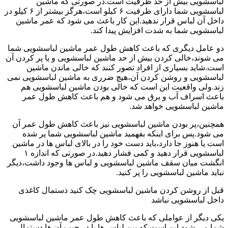
لباسشویی بیش از حد ظرفیت است.در صورتی که ماشین
لباسشویی شما دارای ظرفیت ۶ کیلو است،هرگز بیشتر از ۶ کیلو در
داخل آن لباس قرار ندهید.این کار باعث می شود که عمر ماشین
لباسشویی شما به شدت افزایش پیدا کند.
دو عامل دیگری که باعث کاهش طول عمر ماشین لباسشویی شما
می شوند،خالی کردن بیش از حد ماشین لباسشویی و یا پر کردن آن
است.شاید بسیاری از افراد تصور کنند که خالی ماندن ماشین
لباسشویی و روشن کردن آن،هیچ ضرری به ماشین لباسشویی نمی
زند.ولی واقعیت این است که خالی بودن ماشین لباسشویی هم
باعث اسراف آب و برق می شود و هم باعث کاهش طول عمر
ماشین لباسشویی خواهد شد.
همچنین،پر بودن ماشین لباسشویی نیز باعث کاهش طول عمر آن
می شود.پس برای اینکه بفهمید ماشین لباسشویی شما پر شده
است یا هنوز جا دارد،باید دست خود را در بالای لباس ها در ماشین
لباسشویی قرار دهید و کمی فشار دهید.در صورتی که اندازه ۱
انگشت میان سقف ماشین لباسشویی و لباس ها وجود داشت،دیگر
نباید ماشین لباسشویی را پر کنید.
قبل از روشن کردن ماشین لباسشویی چک کنید ذستمال کاغذی
داخل لباسشویی نباشد
یکی دیگر از عواملی که باعث کاهش طول عمر ماشین لباسشویی
شما می شود این است که بین لباس ها یا در جیب آن ها دستمال