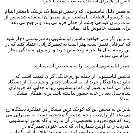
جنس آن ها برای استفاده مناسب است یا خیر؟
به همین دلیل لباسشویی که زخمش توسط یک پزشک نامعتبر التیام
پیدا کرده و از قطعات نامناسب برای تعمیر آن استفاده شده،پس از
مدت زمان کوتاهی چشم از جهان فرو می بندد و ترجیح می دهد
برای همیشه خاموش باقی بماند.
بنابراین اگر نمی خواهید ماشین لباسشویی به سرنوشتی دچار شود
که غیرقابل تغییر است،بهتر است به تعمیرکارانی اعتماد کنید که در
این زمینه سال ها تجربه و تخصص دارند و از سوی نمایندگی مجاز
اعزام می شوند.
تعمیر لباسشویی ایندزیت را به متخصص آن بسپارید
ماشین لباسشویی از جمله لوازم خانگی گران قیمت است که
خانواده ها هنگام خرید آن به استفاده چندین و چند ساله از دستگاه
فکر می کنند و تصور این که لباسشویی زیبا و جذابی که خریداری
شده سال بعد در خانه حضور نداشته باشد برای همگان مشکل
است!
بنابراین به محض این که کوچک ترین مشکل در عملکرد دستگاه رخ
می دهد کاربران دستپاچه شده و گاه شخصاً دست به تعمیراتی می
زنند که هیچ تجربه و تخصصی در آن ندارند و گاه تعمیر لباسشویی
ایندزیت را به اولین شماره ای که تحت عنوان تعمیرگاه در
اینترنت،روزنامه و...پیدا می کنند می سپارند! غافل از این که این