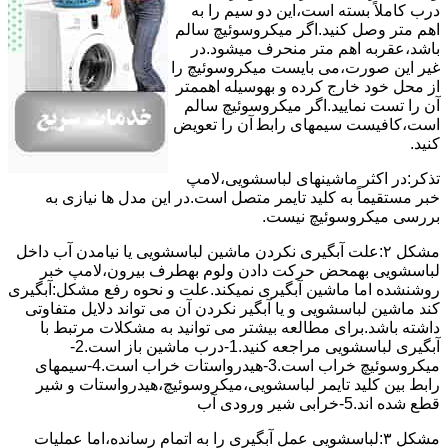
درب کاملاً ﺑﺴﺘﻪ اﺳﺖ،اﯾﻦ دو ﺳﯿﻢ را ﺑﻪ
اﻫﻢ ﻣﺘﺮ وصل کنید.اﮔﺮ ﻣﯿﮑﺮوﺳﻮﺋﯿﭻ ﺳﺎﻟﻢ
ﺑﺎﺷﺪ،ﻋﻘﺮﺑﻪ اهم متر ﻣﻨﺤﺮف میشود.در
ﻏﯿﺮ اﯾﻦ ﺻﻮرت،می بایست ﻣﯿﮑﺮوﺳﻮﺋﯿﭻ را
از ﻣﺤﻞ خود ﺧﺎرج کرده و بهوسیله اهممتر
آن را ﺗﺴﺖ ﻧﻤﺎﯾﯿﺪ.اﮔﺮ ﻣﯿﮑﺮوﺳﻮﺋﯿﭻ ﺳﺎﻟﻢ
اﺳﺖ،ﮐﺎﻓﯿﺴﺖ سیمهای راﺑﻄ آن را ﺗﻌﻮﯾﺾ
کنید.
ﺗﺬﮐﺮ:در اﮐﺜﺮ ماشینهای لباسشویی،ﻻﻣﭗ
ﺧﺒﺮ مستقیماً ﺑﻪ ﮐﻠﯿﺪ ﺗﺎﯾﻤﺮ ﻣﺘﺼﻞ اﺳﺖ.در اﯾﻦ مدل ها ﻧﯿﺎزی ﺑﻪ
بررسی ﻣﯿﮑﺮوﺳﻮﺋﯿﭻ نیست.
مشکل ۲:علت آبگیری نکردن ماشین لباسشویی یا نیامدن آب داخل
لباسشویی بهمحض ﺣﺮﮐﺖ دادن وﻟﻮم بهطرف ﺑﯿﺮون،ﻻﻣﭗ ﺧﺒﺮ
روشنشده اﻣﺎ ﻣﺎﺷﯿﻦ آﺑﮕﯿﺮی نمیکند.ﻋﻠﺖ و نحوه رﻓﻊ مشکل:آبگیری
کند ماشین لباسشویی و یا آبگیر نکردن آن می تواند دلایل متفاوتی
داشته باشد.برای مطالعه بیشتر می توانید به مشکلات مرتبط با
آبگیری لباسشویی مراجعه کنید.1-درب ﻣﺎﺷﯿﻦ ﺑﺎز اﺳﺖ.2-
ﻣﯿﮑﺮوﺳﻮﺋﯿﭻ ﺧﺮاب اﺳﺖ.3-ﻫﯿﺪرواﺳﺘﺎت ﺧﺮاب اﺳﺖ.4-سیمهای
راﺑﻂ ﺑﯿﻦ ﮐﻠﯿﺪ ﺗﺎﯾﻤﺮ لباسشویی،ﻣﯿﮑﺮوﺳﻮﺋﯿﭻ،ﻫﯿﺪرواﺳﺘﺎت و ﺷﯿﺮ
ﻗﻄﻊ ﺷﺪه اند.5-خرابی شیر ورودی آب
مشکل ۳:لباسشویی ﻋﻤﻞ آﺑﮕﯿﺮی را ﺑﻪ اﺗﻤﺎم رﺳﺎﻧﺪه،اﻣﺎ ﻋﻤﻠﯿﺎت