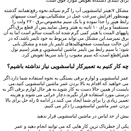
برای آببندی دستگاه ﺗﻌﻮﯾﺾ ﻣﻮارد ﻓﻮق اﺳﺖ.
مشکل ۷:ﻫﯿﺘﺮ لباسشویی آب را ﮔﺮم نمیکند.نحوه رﻓﻊ:ﻫﻤﺎﻧﻨﺪ ﮔﺬﺷﺘﻪ
بهمنظور اﻓﺰاﯾﺶ ﺳﺮﻋﺖ ﻋﻤﻞ در مشکلیابی،بهتر است سیمهای
راﺑﻂ ﻫﯿﺘﺮ را ﺟﺪا ﻧﻤﻮده و ﺑﺎ ﯾﮏ ﺳﯿﻢ ﻣﺨﺼﻮص،برق ۲۲۰ ولت را
مستقیماً و برای ۱۰ ﺛﺎﻧﯿﻪ ﺑﻪ ﻫﯿﺘﺮ وصل نمایید.ﭘﺲ از ﻗﻄﻊ ﺑﺮق،اﮔﺮ
پایههای اﻟﻤﻨﺖ یا هیتر کمی ﮔﺮم ﺷﺪه اند،اﻟﻤﻨﺖ ﺳﺎﻟﻢ است اما ﺑﻪ آن
ﺑﺮق نمیرسد.اﯾﻦ ﻣﺸﮑﻞ می تواند مربوط به ﺧﻮد ﺗﺎﯾﻤﺮ باشد،ﮐﻪ در
این حالت میبایست صفحهکلیدهای ﺗﺎﯾﻤﺮ باز شده و مشکل یابی
شود؛ ﯾﺎ ﺳﯿﻢ راﺑﻂ ﺑﯿﻦ ﺗﺎﯾﻤﺮ ماشین لباسشویی و ﻫﯿﺘﺮ (سیم ﻧﻮل
ﻫﯿﺘﺮ)ﻗﻄﻊ اﺳﺖ،ﮐﻪ ﺳﯿﻢ ﻣﻌﯿﻮب را ﺑﺎﯾﺪ سریعاً ﺗﻌﻮﯾﺾ کرد.
چه کار کنیم به تعمیرکار لباسشویی نیاز نداشته باشیم؟
عمر لباسشویی و لوازم برقی بستگی به نحوه استفاده شما دارد.اگر
می خواهید که اقدام به بالا بردن عمر ماشین لباسشویی کنید،می
بایست از همین حالا دست به کار شوید.به هر حال لوازم برقی اگر به
درستی مورد استفاده قرار نگیرند،دچار خرابی می شوند و هزینه
تعمیر زیادی را برای شما ایجاد می کنند.در ادامه ۵ راه حل برای بالا
بردن عمر ماشین لباسشویی را ذکر می کنیم.
بیش از حد لباس در ماشین لباسشویی قرار ندهید
یکی از خطرناک ترین کار هایی که می توانید انجام دهید و عمر