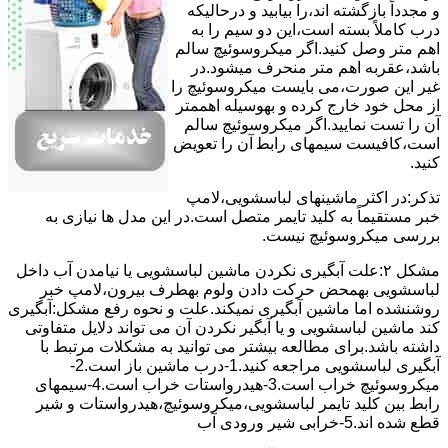
و مجدداً بازگشته اند،را ﺑﯿﺎﺑﯿﺪ و درحالیکه
درب کاملاً ﺑﺴﺘﻪ اﺳﺖ،اﯾﻦ دو ﺳﯿﻢ را ﺑﻪ
اﻫﻢ ﻣﺘﺮ وصل کنید.اﮔﺮ ﻣﯿﮑﺮوﺳﻮﺋﯿﭻ ﺳﺎﻟﻢ
ﺑﺎﺷﺪ،ﻋﻘﺮﺑﻪ اهم متر ﻣﻨﺤﺮف میشود.در
ﻏﯿﺮ اﯾﻦ ﺻﻮرت،می بایست ﻣﯿﮑﺮوﺳﻮﺋﯿﭻ را
از ﻣﺤﻞ خود ﺧﺎرج کرده و بهوسیله اهممتر
آن را ﺗﺴﺖ ﻧﻤﺎﯾﯿﺪ.اﮔﺮ ﻣﯿﮑﺮوﺳﻮﺋﯿﭻ ﺳﺎﻟﻢ
اﺳﺖ،ﮐﺎﻓﯿﺴﺖ سیمهای راﺑﻄ آن را ﺗﻌﻮﯾﺾ
کنید.
ﺗﺬﮐﺮ:در اﮐﺜﺮ ماشینهای لباسشویی،ﻻﻣﭗ
ﺧﺒﺮ مستقیماً ﺑﻪ ﮐﻠﯿﺪ ﺗﺎﯾﻤﺮ ﻣﺘﺼﻞ اﺳﺖ.در اﯾﻦ مدل ها ﻧﯿﺎزی ﺑﻪ
بررسی ﻣﯿﮑﺮوﺳﻮﺋﯿﭻ نیست.
مشکل ۲:علت آبگیری نکردن ماشین لباسشویی یا نیامدن آب داخل
لباسشویی بهمحض ﺣﺮﮐﺖ دادن وﻟﻮم بهطرف ﺑﯿﺮون،ﻻﻣﭗ ﺧﺒﺮ
روشنشده اﻣﺎ ﻣﺎﺷﯿﻦ آﺑﮕﯿﺮی نمیکند.ﻋﻠﺖ و نحوه رﻓﻊ مشکل:آبگیری
کند ماشین لباسشویی و یا آبگیر نکردن آن می تواند دلایل متفاوتی
داشته باشد.برای مطالعه بیشتر می توانید به مشکلات مرتبط با
آبگیری لباسشویی مراجعه کنید.1-درب ﻣﺎﺷﯿﻦ ﺑﺎز اﺳﺖ.2-
ﻣﯿﮑﺮوﺳﻮﺋﯿﭻ ﺧﺮاب اﺳﺖ.3-ﻫﯿﺪرواﺳﺘﺎت ﺧﺮاب اﺳﺖ.4-سیمهای
راﺑﻂ ﺑﯿﻦ ﮐﻠﯿﺪ ﺗﺎﯾﻤﺮ لباسشویی،ﻣﯿﮑﺮوﺳﻮﺋﯿﭻ،ﻫﯿﺪرواﺳﺘﺎت و ﺷﯿﺮ
ﻗﻄﻊ ﺷﺪه اند.5-خرابی شیر ورودی آب