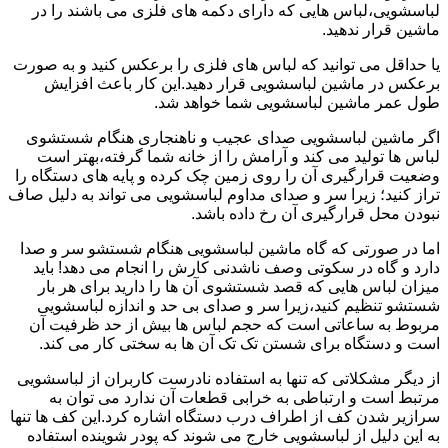
لباسشویی،لباس هایی که دارای دکمه های فلزی می باشند را در
ماشین قرار ندهید.
یا حداقل می توانید که لباس های فلزی را برعکس کنید و به صورت
برعکس در ماشین لباسشویی قرار دهید.این کار باعث افزایش
طول عمر ماشین لباسشویی شما خواهد شد.
اگر ماشین لباسشویی صدای عجیب و ناهنجاری هنگام شستشوی
لباس ها تولید می کند و آرامش را از خانه شما گرفته،بهتر است
وضعیت قرارگیری آن را روی زمین چک کرده و پایه های دستگاه را
تراز کنید؛ زیرا سر و صدای مداوم لباسشویی می تواند به دلیل صاف
نبودن محل قرارگیری آن رخ داده باشد.
اما در صورتی که گاه ماشین لباسشویی هنگام شستشو سر و صدا
دارد و گاه در سکوتی وصف ناشدنی کارش را انجام می دهد! باید
میزان لباس هایی که قصد شستشوی آن ها را دارید برای هر بار
شستشو تنظیم کنید،زیرا سر و صدای بی حد و اندازه لباسشویی
مربوط به ساعاتی است که حجم لباس ها بیش از حد ظرفیت آن
است و دستگاه برای شستن تک تک آن ها به سختی کار می کند.
از دیگر مشکلاتی که تنها به استفاده نادرست کاربران از لباسشویی
مرتبط است و ارتباطی به خرابی قطعات آن ندارد می توان به
سرازیر شدن کف از اطراف درب دستگاه اشاره کرد.این کف ها تنها
به این دلیل از لباسشویی خارج می شوند که پودر شوینده استفاده