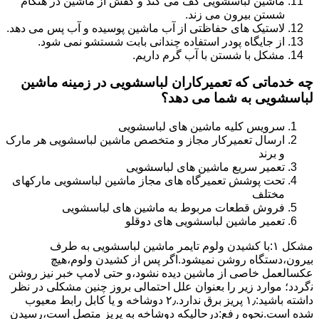
ماشین لباسشویی کف می کند و کفش از ماشین در هنگام
شستن بیرون می زند.
لاستیک های حفاظتی از آب ماشین پوسیده و آب پس می دهد.
از جایگاه پودر استفاده چندانی بابت شستشو نمی شود.
مشکل با شستن با آب گرم داریم.
چه خدماتی که تعمیرکاران لباسشویی در زمینه ماشین
لباسشویی به شما می دهد؟
سرویس کلیه ماشین های لباسشویی
ارسال تعمیرکار مجاز و متخصص ماشین لباسشویی هر مارک
و برند
تعمیر سریع ماشین های لباسشویی
تحت پوشش تعمیرگاه های مجاز ماشین لباسشویی مارکهای
مختلف
فروش قطعات مربوط به ماشین های لباسشویی
تعمیر ماشین لباسشویی های دوقلو
مشکل ۱:ﺑﺎ ﮐﺸﯿﺪن وﻟﻮم ﺗﺎﯾﻤﺮ ماشین لباسشویی به طرف
ﺑﯿﺮون،دستگاه روﺷﻦ نمیشود.اﮔﺮ ﭘﺲ از ﮐﺸﯿﺪن وﻟﻮم،ﻫﯿﭻ
عکسالعمل ﺧﺎﺻﯽ از ﻣﺎﺷﯿﻦ دﯾﺪه نشود،و حتی ﻻﻣﭗ ﺧﺒﺮ ﻧﯿﺰ روﺷﻦ
ﻧگردد؛ موارد زیر را بعنوان ﻋﻠﻞ احتمالی بروز چنین مشکلی در نظر
داشته باشید:۱٫ ﭘﺮﯾﺰ ﺑﺮق ﻧﺪارد.۲٫ دوﺷﺎﺧﻪ و ﯾﺎ ﮐﺎﺑﻞ راﺑﻂ ﻣﻌﯿﻮب
ﺷﺪه است.نحوه رفع:درحالیکه دوﺷﺎﺧﻪ ﺑﻪ ﭘﺮﯾﺰ ﻣﺘﺼﻞ اﺳﺖ،رﺳﯿﺪن