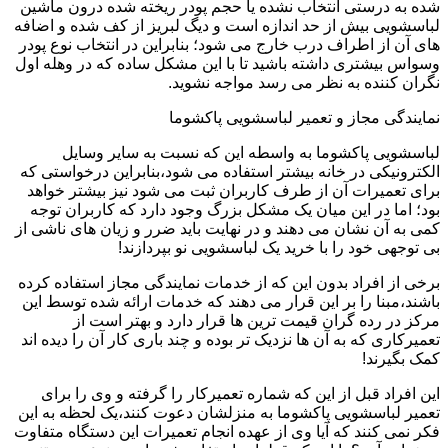
شده به درستی انتخاب نشده یا حجم پودر ریخته شده درون ماشین
لباسشویی بیش از حد اندازه است و دیگ لبریز از کف شده و اضافه
های آن از اطراف درب خارج می شود؛ بنابراین در انتخاب نوع پودر
وسواس بیشتری داشته باشید تا با این مشکل ساده که در وهله اول
نگران کننده به نظر می رسد مواجه نشوید.
نمایندگی مجاز و تعمیر لباسشویی پاکشوما
لباسشویی پاکشوما به واسطه این که نسبت به سایر وسایل
الکترونیکی در خانه بیشتر استفاده می شود،بنابراین درخواستی که
برای تعمیرات آن از طرف کاربران ثبت می شود نیز بیشتر خواهد
بود؛ اما در این میان یک مشکل بزرگ وجود دارد که کاربران توجه
کمی به آن نشان می دهند و در نهایت باید ضرر و زیان های ناشی از
بی توجهی خود را با خرید یک لباسشویی نو بپردازند!
برخی از افراد بدون این که از خدمات نمایندگی مجاز استفاده کرده
باشند،مبنا را بر این قرار می دهند که خدمات ارائه شده توسط این
مرکز در رده گران قیمت ترین ها قرار دارد و بهتر است از
تعمیرکاری که به آن ها نزدیک تر بوده و چند باری کار آن را دیده اند
کمک بگیرند!
این افراد قبل از این که شماره تعمیرکار را گرفته و وی را برای
تعمیر لباسشویی پاکشوما به منزلشان دعوت کنند،یک لحظه به این
فکر نمی کنند که آیا وی از عهده انجام تعمیرات این دستگاه متفاوت