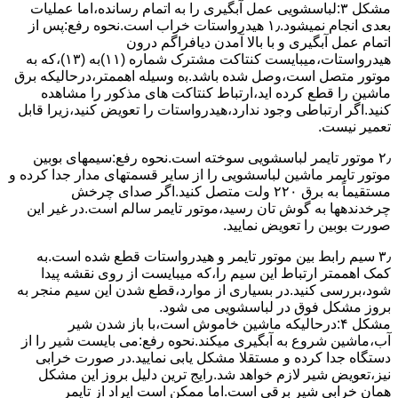
مشکل ۳:لباسشویی ﻋﻤﻞ آﺑﮕﯿﺮی را ﺑﻪ اﺗﻤﺎم رﺳﺎﻧﺪه،اﻣﺎ ﻋﻤﻠﯿﺎت
ﺑﻌﺪی اﻧﺠﺎم نمیشود.۱٫ ﻫﯿﺪرواﺳﺘﺎت ﺧﺮاب اﺳﺖ.نحوه رﻓﻊ:ﭘﺲ از
اﺗﻤﺎم عمل آﺑﮕﯿﺮی و ﺑﺎ ﺑﺎﻻ آﻣﺪن دﯾﺎﻓﺮاﮔﻢ درون
ﻫﯿﺪرواﺳﺘﺎت،میبایست ﮐﻨﺘﺎﮐﺖ ﻣﺸﺘﺮک شماره (۱۱)به (۱۳)،ﮐﻪ ﺑﻪ
ﻣﻮﺗﻮر ﻣﺘﺼﻞ اﺳﺖ،وﺻﻞ ﺷﺪه ﺑﺎﺷﺪ.ﺑه وسیله اهممتر،درحالیکه ﺑﺮق
ﻣﺎﺷﯿﻦ را ﻗﻄﻊ کرده اید،ارﺗﺒﺎط ﮐﻨﺘﺎﮐﺖ ﻫﺎی ﻣﺬﮐﻮر را ﻣﺸﺎﻫﺪه
کنید.اﮔﺮ ارﺗﺒﺎطی وجود ندارد،ﻫﯿﺪرواﺳﺘﺎت را ﺗﻌﻮﯾﺾ ﮐﻨﯿﺪ،زﯾﺮا قابل
ﺗﻌﻤﯿﺮ نیست.
۲٫ ﻣﻮﺗﻮر ﺗﺎﯾﻤﺮ لباسشویی ﺳﻮﺧﺘﻪ اﺳﺖ.نحوه رﻓﻊ:سیمهای ﺑﻮﺑﯿﻦ
ﻣﻮﺗﻮر ﺗﺎﯾﻤﺮ ماشین لباسشویی را از ﺳﺎﯾﺮ قسمتهای ﻣﺪار ﺟﺪا کرده و
مستقیماً ﺑﻪ برق ۲۲۰ وﻟﺖ ﻣﺘﺼﻞ کنید.اﮔﺮ ﺻﺪای ﭼﺮﺧﺶ
چرخدندهها به گوش تان رﺳﯿﺪ،ﻣﻮﺗﻮر ﺗﺎﯾﻤﺮ ﺳﺎﻟﻢ اﺳﺖ.در ﻏﯿﺮ اﯾﻦ
ﺻﻮرت ﺑﻮﺑﯿﻦ را ﺗﻌﻮﯾﺾ ﻧﻤﺎﯾﯿﺪ.
۳٫ ﺳﯿﻢ راﺑﻂ ﺑﯿﻦ ﻣﻮﺗﻮر ﺗﺎﯾﻤﺮ و ﻫﯿﺪرواﺳﺘﺎت ﻗﻄﻊ ﺷﺪه اﺳﺖ.به
کمک اهممتر ارﺗﺒﺎط اﯾﻦ ﺳﯿﻢ را،ﮐﻪ میبایست از روی ﻧﻘﺸﻪ ﭘﯿﺪا
ﺷﻮد،بررسی ﮐﻨﯿﺪ.در ﺑﺴﯿﺎری از موارد،ﻗﻄﻊ ﺷﺪن اﯾﻦ ﺳﯿﻢ ﻣﻨﺠﺮ ﺑﻪ
ﺑﺮوز مشکل ﻓﻮق در لباسشویی می شود.
مشکل ۴:درحالیکه ﻣﺎﺷﯿﻦ ﺧﺎﻣﻮش اﺳﺖ،ﺑﺎ ﺑﺎز ﺷﺪن ﺷﯿﺮ
آب،ﻣﺎﺷﯿﻦ ﺷﺮوع ﺑﻪ آﺑﮕﯿﺮی میکند.نحوه رﻓﻊ:می بایست ﺷﯿﺮ را از
دستگاه جدا کرده و مستقلا مشکل یابی نمایید.در صورت خرابی
نیز،تعویض شیر لازم خواهد شد.رایج ترین دلیل بروز این مشکل
همان خرابی شیر برقی است.اما ممکن است ایراد از تایمر