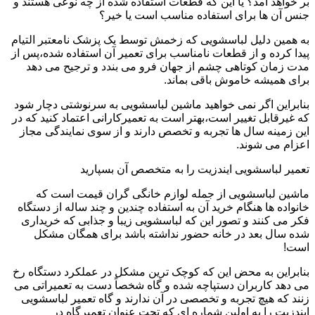
بر خواهد آمد؟ یا این که قطعات استفاده شده از چه نوعی هستند و
جنس آن ها برای استفاده مناسب است یا خیر؟
به همین دلیل لباسشویی که زخمش توسط یک پزشک نامعتبر التیام
پیدا کرده و از قطعات نامناسب برای تعمیر آن استفاده شده،پس از
مدت زمان کوتاهی چشم از جهان فرو می بندد و ترجیح می دهد
برای همیشه خاموش باقی بماند.
بنابراین اگر نمی خواهید ماشین لباسشویی به سرنوشتی دچار شود
که غیرقابل تغییر است،بهتر است به تعمیرکارانی اعتماد کنید که در
این زمینه سال ها تجربه و تخصص دارند و از سوی نمایندگی مجاز
اعزام می شوند.
تعمیر لباسشویی ایندزیت را به متخصص آن بسپارید
ماشین لباسشویی از جمله لوازم خانگی گران قیمت است که
خانواده ها هنگام خرید آن به استفاده چندین و چند ساله از دستگاه
فکر می کنند و تصور این که لباسشویی زیبا و جذابی که خریداری
شده سال بعد در خانه حضور نداشته باشد برای همگان مشکل
است!
بنابراین به محض این که کوچک ترین مشکل در عملکرد دستگاه رخ
می دهد کاربران دستپاچه شده و گاه شخصاً دست به تعمیراتی می
زنند که هیچ تجربه و تخصصی در آن ندارند و گاه تعمیر لباسشویی
ایندزیت را به اولین شماره ای که تحت عنوان تعمیرگاه در