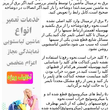
ﺑﺮق ﺑﻪ ﺗﺮﻣﯿﻨﺎل ﻣﺎﺷﯿﻦ را ﺗﻮﺳﻂ ولتمتر بررسی ﮐﻨﯿﺪ.اﮔﺮ ﺑﺮق از ﭘﺮﯾﺰ
ﺑﻪ ﻣﺎﺷﯿﻦ نمیرسد،اﺑﺘﺪا دوشاخه را باز کنید.اﮔﺮ اﺗﺼﺎﻻت در دوشاخه
ﺻﺤﯿﺢ اﺳﺖ،ﮐﺎﺑﻞ راﺑﻂ را ﺗﻌﻮﯾﺾ کنید.
۳٫ ﺑﺮق از ﺗﺮﻣﯿﻨﺎل وارد ﮐﻠﯿﺪ اﺻﻠﯽ ﻧﺸﺪه
است.نحوه رﻓﻊ:دوشاخه را از ﺑﺮق بکشید و
بهوسیله اهممتر،ارﺗﺒﺎط سیمها را از
ﺗﺮﻣﯿﻨﺎل ﺗﺎ ﮐﻠﯿﺪ اﺻﻠﯽ ﺗﺎﯾﻤﺮ چک کنید.یکی از
مسائل شایع،ﻗﻄﻊ شدن ﯾﮑﯽ از سیمها
است که سبب می شود،ﻣﺎﺷﯿﻦ لباسشویی
روﺷﻦ نشود.
۴٫ ﮐﻠﯿﺪ ﺧﺮاب اﺳﺖ.نحوه رفع:ﺑﺎ اﺳﺘﻔﺎده از
ﻧﻘﺸﻪ ﺗﺎﯾﻤﺮ،ﮐﻨﺘﺎﮐﺖ ﻫﺎی ﮐﻠﯿﺪ را ﺷﻨﺎﺳﺎﯾﯽ
کنید.بهوسیله اهممتر هرکدام از قطبهای
ﮐﻠﯿﺪ را ﺗﺴﺖ ﮐﻨﯿﺪ.در ﺻﻮرت ﺧﺮاب ﺑﻮدن
ﮐﻠﯿﺪ میبایست ﺻﻔﺤﻪ ﮐﻨﺘﺎﮐﺖ ﻫﺎی ﺗﺎﯾﻤﺮ را
باز کنید و ﭘﺲ از رﻓﻊ مشکل،مجدداً ﺗﺎﯾﻤﺮ
را به حالت اوﻟﯿﻪ برگردانید.
۵٫ رابط های ﻣﯿﮑﺮوﺳﻮﺋﯿﭻ ﻗﻄﻊ شده اند و
ﯾﺎ ﻣﯿﮑﺮوﺳﻮﺋﯿﭻ ﺧﺮاب اﺳﺖ.نحوه
رفع:سیمهای راﺑﻄﯽ ﮐﻪ از ﺗﺎﯾﻤﺮ بهطرف
درب لباسشویی (ﻣﯿﮑﺮوﺳﻮﺋﯿﭻ)کشیده شده