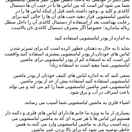
شما می شود این است که بین لباس ها یا در جیب آن ها دستمال
کاغذی و کلید و...وجود داشته باشد.قبل از اینکه لباس ها را در
ماشین لباسشویی قرار دهید،جیب های آن ها را خالی کنید.برای
رعایت بهداشت بعد از استفاده از دستمال کاغذی آن را داخل سطل
زباله بیاندازید؛ خصوصاً اگر مصرف دستمال کاغذی تان بالاست.
به اندازه از پودر لباسشویی استفاده کنید
شاید تا به حال به ذهنتان خطور کرده است که برای تمیزتر شدن
لباس های خودتان،از پودر لباسشویی بیشتری استفاده کنید.واقعیت
این است که نه استفاده کم از پودر لباسشویی برای ماشین
لباسشویی شما مفید است نه استفاده زیاد!
سعی کنید که به اندازه لباس های کثیف خودتان از پودر ماشین
لباسشویی استفاده کنید.استفاده بیش از حد از پودر ماشین
لباسشویی،عمر ماشین لباسشویی شما را کم می کند و می تواند
باعث اسراف در آب و برق شود.
اشیاء فلزی به ماشین لباسشویی شما آسیب می رسانند.
بسیاری از ما به ویژه ما خانم ها،دارای لباس های فلزی و دکمه دار
هستیم.این لباس ها با هر ضربه ای که به ماشین لباسشویی می
زنند،آسیب زیادی به ماشین لباسشویی وارد می کنند.به همین
خاطر،توصیه می شود که برای بالا بردن عمر ماشین