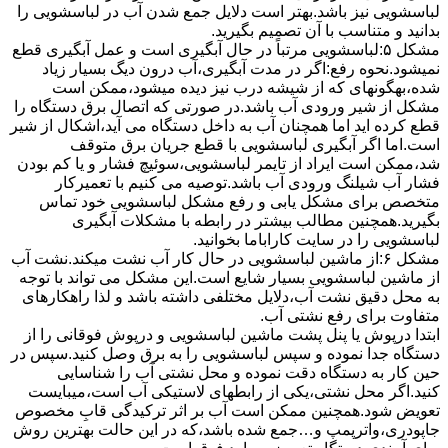
لباسشویی نیز باشد.بهتر است دلایل جمع شدن آب در لباسشویی را
بدانید و متناسب با آن تصمیم بگیرید.
مشکل ۵:لباسشویی مرتباً در ﺣﺎل آﺑﮕﯿﺮی اﺳﺖ و ﻋﻤﻞ آﺑﮕﯿﺮی ﻗﻄﻊ
نمیشود.نحوه رﻓﻊ:اﮔﺮ در ﻣﺪت آﺑﮕﯿﺮی،آب درون دﯾﮓ ﺑﺴﯿﺎر زﯾﺎد
ﺷﺪه،بهگونهای ﮐﻪ از ﺷﯿﺸﻪ درب ﻧﯿﺰ دﯾﺪه میشود،ممکن است
مشکل از شیر ورودی آب باشد.در صورتی که اتصال برق دستگاه را
قطع کرده اید اما همچنان آب به داخل دستگاه می آید،اشکال از شیر
است.اما اگر آبگیری لباسشویی با قطع جریان برق متوقف
شد،ممکن است ایراد از تایمر لباسشویی،سوئیچ فشار و یا کم بودن
فشار آب شیلنگ ورودی آب باشد.توصیه می کنیم با تعمیرکار
متخصص برای مشکل یابی و رفع مشکل لباسشویی خود تماس
بگیرید.همچنین مطالب بیشتر در رابطه با مشکلات آبگیری
لباسشویی را در سایت کاراباما بخوانید.
مشکل ۶:از ﻣﺎﺷﯿﻦ لباسشویی در ﺣﺎل ﮐﺎر آب ﻧﺸﺖ میکند.نشت آب
از ماشین لباسشویی بسیار شایع است.این مشکل می تواند با توجه
به محل دقیق نشت آب،دلایل مختلفی داشته باشد و لذا راهکارهای
متفاوت برای رفع نشتی آب.
ابتدا درپوش یا پنل ﭘﺸﺖ ﻣﺎﺷﯿﻦ لباسشویی و درپوش ﻓﻮﻗﺎﻧﯽ را از
دستگاه ﺟﺪا ﻧﻤﻮده و ﺳﭙﺲ لباسشویی را ﺑﻪ ﺑﺮق وصل ﮐﻨﯿﺪ.سپس در
حین کار به دستگاه دقت نموده و ﻣﺤﻞ نشتی آب را ﺷﻨﺎﺳﺎﯾﯽ
کنید.اﮔﺮ ﻣﺤﻞ نشتی،ﯾﮑﯽ از رابطهای ﻻﺳﺘﯿﮑﯽ آب اﺳﺖ،میبایست
ﺗﻌﻮﯾﺾ شود.همچنین ﻣﻤﮑﻦ اﺳﺖ آب بر اثر ﺗﺮﮐﯿﺪﮔﯽ قابِ ﻣﺨﺼﻮص
ﺟﺎﭘﻮدری،واترپمپ و…جمع شده ﺑﺎﺷﺪ،ﮐﻪ در این حالت بهترین روش