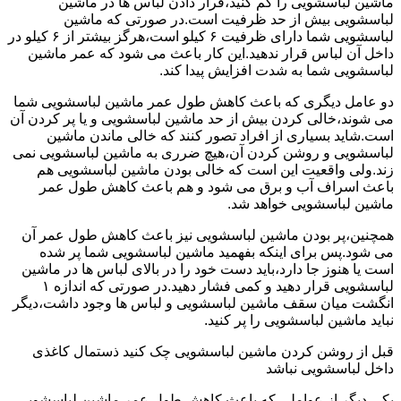
ماشین لباسشویی را کم کنید،قرار دادن لباس ها در ماشین
لباسشویی بیش از حد ظرفیت است.در صورتی که ماشین
لباسشویی شما دارای ظرفیت ۶ کیلو است،هرگز بیشتر از ۶ کیلو در
داخل آن لباس قرار ندهید.این کار باعث می شود که عمر ماشین
لباسشویی شما به شدت افزایش پیدا کند.
دو عامل دیگری که باعث کاهش طول عمر ماشین لباسشویی شما
می شوند،خالی کردن بیش از حد ماشین لباسشویی و یا پر کردن آن
است.شاید بسیاری از افراد تصور کنند که خالی ماندن ماشین
لباسشویی و روشن کردن آن،هیچ ضرری به ماشین لباسشویی نمی
زند.ولی واقعیت این است که خالی بودن ماشین لباسشویی هم
باعث اسراف آب و برق می شود و هم باعث کاهش طول عمر
ماشین لباسشویی خواهد شد.
همچنین،پر بودن ماشین لباسشویی نیز باعث کاهش طول عمر آن
می شود.پس برای اینکه بفهمید ماشین لباسشویی شما پر شده
است یا هنوز جا دارد،باید دست خود را در بالای لباس ها در ماشین
لباسشویی قرار دهید و کمی فشار دهید.در صورتی که اندازه ۱
انگشت میان سقف ماشین لباسشویی و لباس ها وجود داشت،دیگر
نباید ماشین لباسشویی را پر کنید.
قبل از روشن کردن ماشین لباسشویی چک کنید ذستمال کاغذی
داخل لباسشویی نباشد
یکی دیگر از عواملی که باعث کاهش طول عمر ماشین لباسشویی