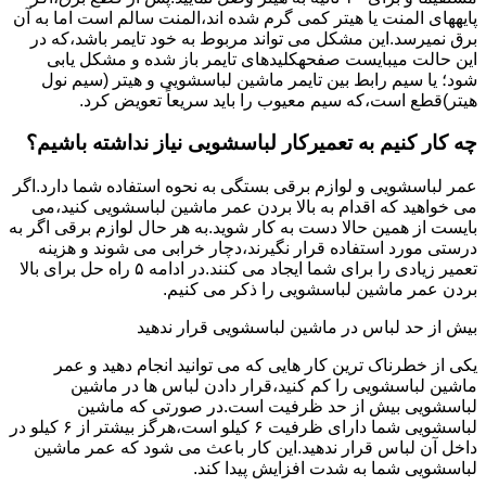
پایههای اﻟﻤﻨﺖ یا هیتر کمی ﮔﺮم ﺷﺪه اند،اﻟﻤﻨﺖ ﺳﺎﻟﻢ است اما ﺑﻪ آن
ﺑﺮق نمیرسد.اﯾﻦ ﻣﺸﮑﻞ می تواند مربوط به ﺧﻮد ﺗﺎﯾﻤﺮ باشد،ﮐﻪ در
این حالت میبایست صفحهکلیدهای ﺗﺎﯾﻤﺮ باز شده و مشکل یابی
شود؛ ﯾﺎ ﺳﯿﻢ راﺑﻂ ﺑﯿﻦ ﺗﺎﯾﻤﺮ ماشین لباسشویی و ﻫﯿﺘﺮ (سیم ﻧﻮل
ﻫﯿﺘﺮ)ﻗﻄﻊ اﺳﺖ،ﮐﻪ ﺳﯿﻢ ﻣﻌﯿﻮب را ﺑﺎﯾﺪ سریعاً ﺗﻌﻮﯾﺾ کرد.
چه کار کنیم به تعمیرکار لباسشویی نیاز نداشته باشیم؟
عمر لباسشویی و لوازم برقی بستگی به نحوه استفاده شما دارد.اگر
می خواهید که اقدام به بالا بردن عمر ماشین لباسشویی کنید،می
بایست از همین حالا دست به کار شوید.به هر حال لوازم برقی اگر به
درستی مورد استفاده قرار نگیرند،دچار خرابی می شوند و هزینه
تعمیر زیادی را برای شما ایجاد می کنند.در ادامه ۵ راه حل برای بالا
بردن عمر ماشین لباسشویی را ذکر می کنیم.
بیش از حد لباس در ماشین لباسشویی قرار ندهید
یکی از خطرناک ترین کار هایی که می توانید انجام دهید و عمر
ماشین لباسشویی را کم کنید،قرار دادن لباس ها در ماشین
لباسشویی بیش از حد ظرفیت است.در صورتی که ماشین
لباسشویی شما دارای ظرفیت ۶ کیلو است،هرگز بیشتر از ۶ کیلو در
داخل آن لباس قرار ندهید.این کار باعث می شود که عمر ماشین
لباسشویی شما به شدت افزایش پیدا کند.