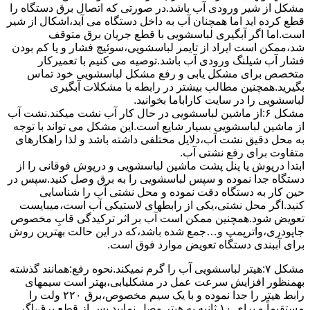
مشکل از شیر ورودی آب باشد.در صورتی که اتصال برق دستگاه را
قطع کرده اید اما همچنان آب به داخل دستگاه می آید،اشکال از شیر
است.اما اگر آبگیری لباسشویی با قطع جریان برق متوقف
شد،ممکن است ایراد از تایمر لباسشویی،سوئیچ فشار و یا کم بودن
فشار آب شیلنگ ورودی آب باشد.توصیه می کنیم با تعمیرکار
متخصص برای مشکل یابی و رفع مشکل لباسشویی خود تماس
بگیرید.همچنین مطالب بیشتر در رابطه با مشکلات آبگیری
لباسشویی را در سایت کاراباما بخوانید.
مشکل ۶:از ﻣﺎﺷﯿﻦ لباسشویی در ﺣﺎل ﮐﺎر آب ﻧﺸﺖ میکند.نشت آب
از ماشین لباسشویی بسیار شایع است.این مشکل می تواند با توجه
به محل دقیق نشت آب،دلایل مختلفی داشته باشد و لذا راهکارهای
متفاوت برای رفع نشتی آب.
ابتدا درپوش یا پنل ﭘﺸﺖ ﻣﺎﺷﯿﻦ لباسشویی و درپوش ﻓﻮﻗﺎﻧﯽ را از
دستگاه ﺟﺪا ﻧﻤﻮده و ﺳﭙﺲ لباسشویی را ﺑﻪ ﺑﺮق وصل ﮐﻨﯿﺪ.سپس در
حین کار به دستگاه دقت نموده و ﻣﺤﻞ نشتی آب را ﺷﻨﺎﺳﺎﯾﯽ
کنید.اﮔﺮ ﻣﺤﻞ نشتی،ﯾﮑﯽ از رابطهای ﻻﺳﺘﯿﮑﯽ آب اﺳﺖ،میبایست
ﺗﻌﻮﯾﺾ شود.همچنین ﻣﻤﮑﻦ اﺳﺖ آب بر اثر ﺗﺮﮐﯿﺪﮔﯽ قابِ ﻣﺨﺼﻮص
ﺟﺎﭘﻮدری،واترپمپ و…جمع شده ﺑﺎﺷﺪ،ﮐﻪ در این حالت بهترین روش
برای آببندی دستگاه ﺗﻌﻮﯾﺾ ﻣﻮارد ﻓﻮق اﺳﺖ.
مشکل ۷:ﻫﯿﺘﺮ لباسشویی آب را ﮔﺮم نمیکند.نحوه رﻓﻊ:ﻫﻤﺎﻧﻨﺪ ﮔﺬﺷﺘﻪ
بهمنظور اﻓﺰاﯾﺶ ﺳﺮﻋﺖ ﻋﻤﻞ در مشکلیابی،بهتر است سیمهای
راﺑﻂ ﻫﯿﺘﺮ را ﺟﺪا ﻧﻤﻮده و ﺑﺎ ﯾﮏ ﺳﯿﻢ ﻣﺨﺼﻮص،برق ۲۲۰ ولت را
مستقیماً و برای ۱۰ ﺛﺎﻧﯿﻪ ﺑﻪ ﻫﯿﺘﺮ وصل نمایید.ﭘﺲ از ﻗﻄﻊ ﺑﺮق،اﮔﺮ