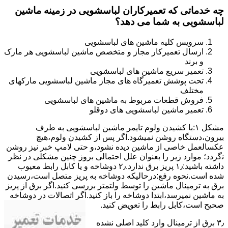
چه خدماتی که تعمیرکاران لباسشویی در زمینه ماشین
لباسشویی به شما می دهد؟
سرویس کلیه ماشین های لباسشویی
ارسال تعمیرکار مجاز و متخصص ماشین لباسشویی هر مارک
و برند
تعمیر سریع ماشین های لباسشویی
تحت پوشش تعمیرگاه های مجاز ماشین لباسشویی مارکهای
مختلف
فروش قطعات مربوط به ماشین های لباسشویی
تعمیر ماشین لباسشویی های دوقلو
مشکل ۱:ﺑﺎ ﮐﺸﯿﺪن وﻟﻮم ﺗﺎﯾﻤﺮ ماشین لباسشویی به طرف
ﺑﯿﺮون،دستگاه روﺷﻦ نمیشود.اﮔﺮ ﭘﺲ از ﮐﺸﯿﺪن وﻟﻮم،ﻫﯿﭻ
عکسالعمل ﺧﺎﺻﯽ از ﻣﺎﺷﯿﻦ دﯾﺪه نشود،و حتی ﻻﻣﭗ ﺧﺒﺮ ﻧﯿﺰ روﺷﻦ
ﻧگردد؛ موارد زیر را بعنوان ﻋﻠﻞ احتمالی بروز چنین مشکلی در نظر
داشته باشید:۱٫ ﭘﺮﯾﺰ ﺑﺮق ﻧﺪارد.۲٫ دوﺷﺎﺧﻪ و ﯾﺎ ﮐﺎﺑﻞ راﺑﻂ ﻣﻌﯿﻮب
ﺷﺪه است.نحوه رفع:درحالیکه دوﺷﺎﺧﻪ ﺑﻪ ﭘﺮﯾﺰ ﻣﺘﺼﻞ اﺳﺖ،رﺳﯿﺪن
ﺑﺮق ﺑﻪ ﺗﺮﻣﯿﻨﺎل ﻣﺎﺷﯿﻦ را ﺗﻮﺳﻂ ولتمتر بررسی ﮐﻨﯿﺪ.اﮔﺮ ﺑﺮق از ﭘﺮﯾﺰ
ﺑﻪ ﻣﺎﺷﯿﻦ نمیرسد،اﺑﺘﺪا دوشاخه را باز کنید.اﮔﺮ اﺗﺼﺎﻻت در دوشاخه
ﺻﺤﯿﺢ اﺳﺖ،ﮐﺎﺑﻞ راﺑﻂ را ﺗﻌﻮﯾﺾ کنید.
۳٫ ﺑﺮق از ﺗﺮﻣﯿﻨﺎل وارد ﮐﻠﯿﺪ اﺻﻠﯽ ﻧﺸﺪه