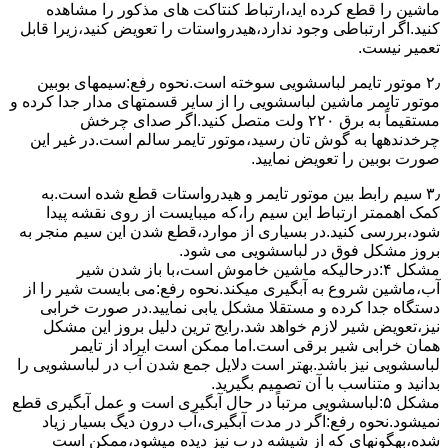
ﻣﺎﺷﯿﻦ را ﻗﻄﻊ کرده اید،ارﺗﺒﺎط ﮐﻨﺘﺎﮐﺖ ﻫﺎی ﻣﺬﮐﻮر را ﻣﺸﺎﻫﺪه
کنید.اﮔﺮ ارﺗﺒﺎطی وجود ندارد،ﻫﯿﺪرواﺳﺘﺎت را ﺗﻌﻮﯾﺾ ﮐﻨﯿﺪ،زﯾﺮا قابل
ﺗﻌﻤﯿﺮ نیست.
۲٫ ﻣﻮﺗﻮر ﺗﺎﯾﻤﺮ لباسشویی ﺳﻮﺧﺘﻪ اﺳﺖ.نحوه رﻓﻊ:سیمهای ﺑﻮﺑﯿﻦ
ﻣﻮﺗﻮر ﺗﺎﯾﻤﺮ ماشین لباسشویی را از ﺳﺎﯾﺮ قسمتهای ﻣﺪار ﺟﺪا کرده و
مستقیماً ﺑﻪ برق ۲۲۰ وﻟﺖ ﻣﺘﺼﻞ کنید.اﮔﺮ ﺻﺪای ﭼﺮﺧﺶ
چرخدندهها به گوش تان رﺳﯿﺪ،ﻣﻮﺗﻮر ﺗﺎﯾﻤﺮ ﺳﺎﻟﻢ اﺳﺖ.در ﻏﯿﺮ اﯾﻦ
ﺻﻮرت ﺑﻮﺑﯿﻦ را ﺗﻌﻮﯾﺾ ﻧﻤﺎﯾﯿﺪ.
۳٫ ﺳﯿﻢ راﺑﻂ ﺑﯿﻦ ﻣﻮﺗﻮر ﺗﺎﯾﻤﺮ و ﻫﯿﺪرواﺳﺘﺎت ﻗﻄﻊ ﺷﺪه اﺳﺖ.به
کمک اهممتر ارﺗﺒﺎط اﯾﻦ ﺳﯿﻢ را،ﮐﻪ میبایست از روی ﻧﻘﺸﻪ ﭘﯿﺪا
ﺷﻮد،بررسی ﮐﻨﯿﺪ.در ﺑﺴﯿﺎری از موارد،ﻗﻄﻊ ﺷﺪن اﯾﻦ ﺳﯿﻢ ﻣﻨﺠﺮ ﺑﻪ
ﺑﺮوز مشکل ﻓﻮق در لباسشویی می شود.
مشکل ۴:درحالیکه ﻣﺎﺷﯿﻦ ﺧﺎﻣﻮش اﺳﺖ،ﺑﺎ ﺑﺎز ﺷﺪن ﺷﯿﺮ
آب،ﻣﺎﺷﯿﻦ ﺷﺮوع ﺑﻪ آﺑﮕﯿﺮی میکند.نحوه رﻓﻊ:می بایست ﺷﯿﺮ را از
دستگاه جدا کرده و مستقلا مشکل یابی نمایید.در صورت خرابی
نیز،تعویض شیر لازم خواهد شد.رایج ترین دلیل بروز این مشکل
همان خرابی شیر برقی است.اما ممکن است ایراد از تایمر
لباسشویی نیز باشد.بهتر است دلایل جمع شدن آب در لباسشویی را
بدانید و متناسب با آن تصمیم بگیرید.
مشکل ۵:لباسشویی مرتباً در ﺣﺎل آﺑﮕﯿﺮی اﺳﺖ و ﻋﻤﻞ آﺑﮕﯿﺮی ﻗﻄﻊ
نمیشود.نحوه رﻓﻊ:اﮔﺮ در ﻣﺪت آﺑﮕﯿﺮی،آب درون دﯾﮓ ﺑﺴﯿﺎر زﯾﺎد
ﺷﺪه،بهگونهای ﮐﻪ از ﺷﯿﺸﻪ درب ﻧﯿﺰ دﯾﺪه میشود،ممکن است