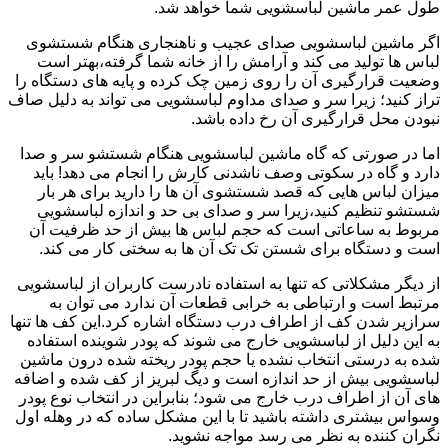
طول عمر ماشین لباسشویی شما خواهد شد.
اگر ماشین لباسشویی صدای عجیب و ناهنجاری هنگام شستشوی
لباس ها تولید می کند و آرامش را از خانه شما گرفته،بهتر است
وضعیت قرارگیری آن را روی زمین چک کرده و پایه های دستگاه را
تراز کنید؛ زیرا سر و صدای مداوم لباسشویی می تواند به دلیل صاف
نبودن محل قرارگیری آن رخ داده باشد.
اما در صورتی که گاه ماشین لباسشویی هنگام شستشو سر و صدا
دارد و گاه در سکوتی وصف ناشدنی کارش را انجام می دهد! باید
میزان لباس هایی که قصد شستشوی آن ها را دارید برای هر بار
شستشو تنظیم کنید،زیرا سر و صدای بی حد و اندازه لباسشویی
مربوط به ساعاتی است که حجم لباس ها بیش از حد ظرفیت آن
است و دستگاه برای شستن تک تک آن ها به سختی کار می کند.
از دیگر مشکلاتی که تنها به استفاده نادرست کاربران از لباسشویی
مرتبط است و ارتباطی به خرابی قطعات آن ندارد می توان به
سرازیر شدن کف از اطراف درب دستگاه اشاره کرد.این کف ها تنها
به این دلیل از لباسشویی خارج می شوند که پودر شوینده استفاده
شده به درستی انتخاب نشده یا حجم پودر ریخته شده درون ماشین
لباسشویی بیش از حد اندازه است و دیگ لبریز از کف شده و اضافه
های آن از اطراف درب خارج می شود؛ بنابراین در انتخاب نوع پودر
وسواس بیشتری داشته باشید تا با این مشکل ساده که در وهله اول
نگران کننده به نظر می رسد مواجه نشوید.