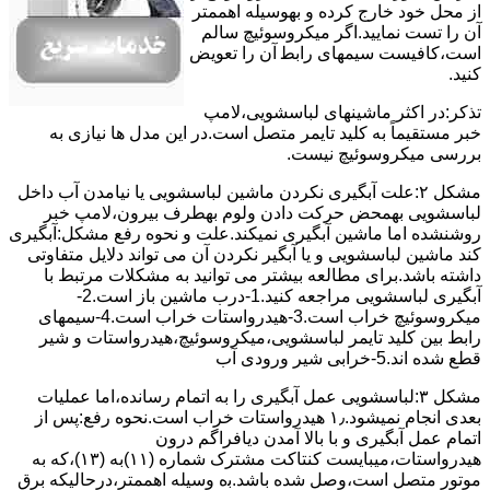
از ﻣﺤﻞ خود ﺧﺎرج کرده و بهوسیله اهممتر
آن را ﺗﺴﺖ ﻧﻤﺎﯾﯿﺪ.اﮔﺮ ﻣﯿﮑﺮوﺳﻮﺋﯿﭻ ﺳﺎﻟﻢ
اﺳﺖ،ﮐﺎﻓﯿﺴﺖ سیمهای راﺑﻄ آن را ﺗﻌﻮﯾﺾ
کنید.
ﺗﺬﮐﺮ:در اﮐﺜﺮ ماشینهای لباسشویی،ﻻﻣﭗ
ﺧﺒﺮ مستقیماً ﺑﻪ ﮐﻠﯿﺪ ﺗﺎﯾﻤﺮ ﻣﺘﺼﻞ اﺳﺖ.در اﯾﻦ مدل ها ﻧﯿﺎزی ﺑﻪ
بررسی ﻣﯿﮑﺮوﺳﻮﺋﯿﭻ نیست.
مشکل ۲:علت آبگیری نکردن ماشین لباسشویی یا نیامدن آب داخل
لباسشویی بهمحض ﺣﺮﮐﺖ دادن وﻟﻮم بهطرف ﺑﯿﺮون،ﻻﻣﭗ ﺧﺒﺮ
روشنشده اﻣﺎ ﻣﺎﺷﯿﻦ آﺑﮕﯿﺮی نمیکند.ﻋﻠﺖ و نحوه رﻓﻊ مشکل:آبگیری
کند ماشین لباسشویی و یا آبگیر نکردن آن می تواند دلایل متفاوتی
داشته باشد.برای مطالعه بیشتر می توانید به مشکلات مرتبط با
آبگیری لباسشویی مراجعه کنید.1-درب ﻣﺎﺷﯿﻦ ﺑﺎز اﺳﺖ.2-
ﻣﯿﮑﺮوﺳﻮﺋﯿﭻ ﺧﺮاب اﺳﺖ.3-ﻫﯿﺪرواﺳﺘﺎت ﺧﺮاب اﺳﺖ.4-سیمهای
راﺑﻂ ﺑﯿﻦ ﮐﻠﯿﺪ ﺗﺎﯾﻤﺮ لباسشویی،ﻣﯿﮑﺮوﺳﻮﺋﯿﭻ،ﻫﯿﺪرواﺳﺘﺎت و ﺷﯿﺮ
ﻗﻄﻊ ﺷﺪه اند.5-خرابی شیر ورودی آب
مشکل ۳:لباسشویی ﻋﻤﻞ آﺑﮕﯿﺮی را ﺑﻪ اﺗﻤﺎم رﺳﺎﻧﺪه،اﻣﺎ ﻋﻤﻠﯿﺎت
ﺑﻌﺪی اﻧﺠﺎم نمیشود.۱٫ ﻫﯿﺪرواﺳﺘﺎت ﺧﺮاب اﺳﺖ.نحوه رﻓﻊ:ﭘﺲ از
اﺗﻤﺎم عمل آﺑﮕﯿﺮی و ﺑﺎ ﺑﺎﻻ آﻣﺪن دﯾﺎﻓﺮاﮔﻢ درون
ﻫﯿﺪرواﺳﺘﺎت،میبایست ﮐﻨﺘﺎﮐﺖ ﻣﺸﺘﺮک شماره (۱۱)به (۱۳)،ﮐﻪ ﺑﻪ
ﻣﻮﺗﻮر ﻣﺘﺼﻞ اﺳﺖ،وﺻﻞ ﺷﺪه ﺑﺎﺷﺪ.ﺑه وسیله اهممتر،درحالیکه ﺑﺮق