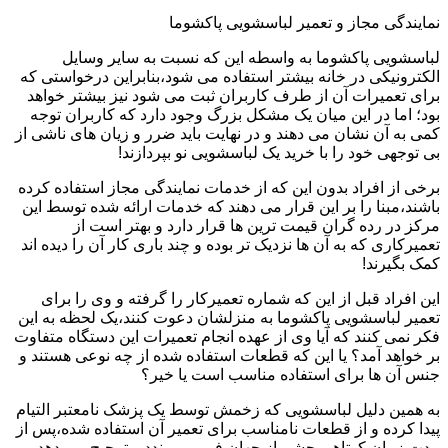
نمایندگی مجاز و تعمیر لباسشویی پاکشوما
لباسشویی پاکشوما به واسطه این که نسبت به سایر وسایل
الکترونیکی در خانه بیشتر استفاده می شود،بنابراین درخواستی که
برای تعمیرات آن از طرف کاربران ثبت می شود نیز بیشتر خواهد
بود؛ اما در این میان یک مشکل بزرگ وجود دارد که کاربران توجه
کمی به آن نشان می دهند و در نهایت باید ضرر و زیان های ناشی از
بی توجهی خود را با خرید یک لباسشویی نو بپردازند!
برخی از افراد بدون این که از خدمات نمایندگی مجاز استفاده کرده
باشند،مبنا را بر این قرار می دهند که خدمات ارائه شده توسط این
مرکز در رده گران قیمت ترین ها قرار دارد و بهتر است از
تعمیرکاری که به آن ها نزدیک تر بوده و چند باری کار آن را دیده اند
کمک بگیرند!
این افراد قبل از این که شماره تعمیرکار را گرفته و وی را برای
تعمیر لباسشویی پاکشوما به منزلشان دعوت کنند،یک لحظه به این
فکر نمی کنند که آیا وی از عهده انجام تعمیرات این دستگاه متفاوت
بر خواهد آمد؟ یا این که قطعات استفاده شده از چه نوعی هستند و
جنس آن ها برای استفاده مناسب است یا خیر؟
به همین دلیل لباسشویی که زخمش توسط یک پزشک نامعتبر التیام
پیدا کرده و از قطعات نامناسب برای تعمیر آن استفاده شده،پس از
مدت زمان کوتاهی چشم از جهان فرو می بندد و ترجیح می دهد