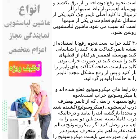
است.نحوه رﻓﻊ:دوشاخه را از ﺑﺮق بکشید و
بهوسیله اهممتر،ارﺗﺒﺎط سیمها را از
ﺗﺮﻣﯿﻨﺎل ﺗﺎ ﮐﻠﯿﺪ اﺻﻠﯽ ﺗﺎﯾﻤﺮ چک کنید.یکی از
مسائل شایع،ﻗﻄﻊ شدن ﯾﮑﯽ از سیمها
است که سبب می شود،ﻣﺎﺷﯿﻦ لباسشویی
روﺷﻦ نشود.
۴٫ ﮐﻠﯿﺪ ﺧﺮاب اﺳﺖ.نحوه رفع:ﺑﺎ اﺳﺘﻔﺎده از
ﻧﻘﺸﻪ ﺗﺎﯾﻤﺮ،ﮐﻨﺘﺎﮐﺖ ﻫﺎی ﮐﻠﯿﺪ را ﺷﻨﺎﺳﺎﯾﯽ
کنید.بهوسیله اهممتر هرکدام از قطبهای
ﮐﻠﯿﺪ را ﺗﺴﺖ ﮐﻨﯿﺪ.در ﺻﻮرت ﺧﺮاب ﺑﻮدن
ﮐﻠﯿﺪ میبایست ﺻﻔﺤﻪ ﮐﻨﺘﺎﮐﺖ ﻫﺎی ﺗﺎﯾﻤﺮ را
باز کنید و ﭘﺲ از رﻓﻊ مشکل،مجدداً ﺗﺎﯾﻤﺮ
را به حالت اوﻟﯿﻪ برگردانید.
۵٫ رابط های ﻣﯿﮑﺮوﺳﻮﺋﯿﭻ ﻗﻄﻊ شده اند و
ﯾﺎ ﻣﯿﮑﺮوﺳﻮﺋﯿﭻ ﺧﺮاب اﺳﺖ.نحوه
رفع:سیمهای راﺑﻄﯽ ﮐﻪ از ﺗﺎﯾﻤﺮ بهطرف
درب لباسشویی (ﻣﯿﮑﺮوﺳﻮﺋﯿﭻ)کشیده شده
و مجدداً بازگشته اند،را ﺑﯿﺎﺑﯿﺪ و درحالیکه
درب کاملاً ﺑﺴﺘﻪ اﺳﺖ،اﯾﻦ دو ﺳﯿﻢ را ﺑﻪ
اﻫﻢ ﻣﺘﺮ وصل کنید.اﮔﺮ ﻣﯿﮑﺮوﺳﻮﺋﯿﭻ ﺳﺎﻟﻢ
ﺑﺎﺷﺪ،ﻋﻘﺮﺑﻪ اهم متر ﻣﻨﺤﺮف میشود.در
ﻏﯿﺮ اﯾﻦ ﺻﻮرت،می بایست ﻣﯿﮑﺮوﺳﻮﺋﯿﭻ را