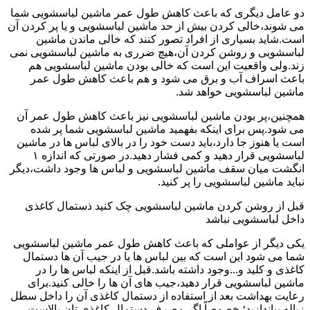
دو عامل دیگری که باعث کاهش طول عمر ماشین لباسشویی شما
می شوند،خالی کردن بیش از حد ماشین لباسشویی و یا پر کردن آن
است.شاید بسیاری از افراد تصور کنند که خالی ماندن ماشین
لباسشویی و روشن کردن آن،هیچ ضرری به ماشین لباسشویی نمی
زند.ولی واقعیت این است که خالی بودن ماشین لباسشویی هم
باعث اسراف آب و برق می شود و هم باعث کاهش طول عمر
ماشین لباسشویی خواهد شد.
همچنین،پر بودن ماشین لباسشویی نیز باعث کاهش طول عمر آن
می شود.پس برای اینکه بفهمید ماشین لباسشویی شما پر شده
است یا هنوز جا دارد،باید دست خود را در بالای لباس ها در ماشین
لباسشویی قرار دهید و کمی فشار دهید.در صورتی که اندازه ۱
انگشت میان سقف ماشین لباسشویی و لباس ها وجود داشت،دیگر
نباید ماشین لباسشویی را پر کنید.
قبل از روشن کردن ماشین لباسشویی چک کنید ذستمال کاغذی
داخل لباسشویی نباشد
یکی دیگر از عواملی که باعث کاهش طول عمر ماشین لباسشویی
شما می شود این است که بین لباس ها یا در جیب آن ها دستمال
کاغذی و کلید و...وجود داشته باشد.قبل از اینکه لباس ها را در
ماشین لباسشویی قرار دهید،جیب های آن ها را خالی کنید.برای
رعایت بهداشت بعد از استفاده از دستمال کاغذی آن را داخل سطل
زباله بیاندازید؛ خصوصاً اگر مصرف دستمال کاغذی تان بالاست.