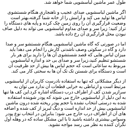
طول عمر ماشین لباسشویی شما خواهد شد.
اگر ماشین لباسشویی صدای عجیب و ناهنجاری هنگام شستشوی
لباس ها تولید می کند و آرامش را از خانه شما گرفته،بهتر است
وضعیت قرارگیری آن را روی زمین چک کرده و پایه های دستگاه را
تراز کنید؛ زیرا سر و صدای مداوم لباسشویی می تواند به دلیل صاف
نبودن محل قرارگیری آن رخ داده باشد.
اما در صورتی که گاه ماشین لباسشویی هنگام شستشو سر و صدا
دارد و گاه در سکوتی وصف ناشدنی کارش را انجام می دهد! باید
میزان لباس هایی که قصد شستشوی آن ها را دارید برای هر بار
شستشو تنظیم کنید،زیرا سر و صدای بی حد و اندازه لباسشویی
مربوط به ساعاتی است که حجم لباس ها بیش از حد ظرفیت آن
است و دستگاه برای شستن تک تک آن ها به سختی کار می کند.
از دیگر مشکلاتی که تنها به استفاده نادرست کاربران از لباسشویی
مرتبط است و ارتباطی به خرابی قطعات آن ندارد می توان به
سرازیر شدن کف از اطراف درب دستگاه اشاره کرد.این کف ها تنها
به این دلیل از لباسشویی خارج می شوند که پودر شوینده استفاده
شده به درستی انتخاب نشده یا حجم پودر ریخته شده درون ماشین
لباسشویی بیش از حد اندازه است و دیگ لبریز از کف شده و اضافه
های آن از اطراف درب خارج می شود؛ بنابراین در انتخاب نوع پودر
وسواس بیشتری داشته باشید تا با این مشکل ساده که در وهله اول
نگران کننده به نظر می رسد مواجه نشوید.