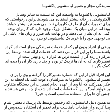
نمایندگی مجاز و تعمیر لباسشویی پاکشوما
لباسشویی پاکشوما به واسطه این که نسبت به سایر وسایل
الکترونیکی در خانه بیشتر استفاده می شود،بنابراین درخواستی که
برای تعمیرات آن از طرف کاربران ثبت می شود نیز بیشتر خواهد
بود؛ اما در این میان یک مشکل بزرگ وجود دارد که کاربران توجه
کمی به آن نشان می دهند و در نهایت باید ضرر و زیان های ناشی از
بی توجهی خود را با خرید یک لباسشویی نو بپردازند!
برخی از افراد بدون این که از خدمات نمایندگی مجاز استفاده کرده
باشند،مبنا را بر این قرار می دهند که خدمات ارائه شده توسط این
مرکز در رده گران قیمت ترین ها قرار دارد و بهتر است از
تعمیرکاری که به آن ها نزدیک تر بوده و چند باری کار آن را دیده اند
کمک بگیرند!
این افراد قبل از این که شماره تعمیرکار را گرفته و وی را برای
تعمیر لباسشویی پاکشوما به منزلشان دعوت کنند،یک لحظه به این
فکر نمی کنند که آیا وی از عهده انجام تعمیرات این دستگاه متفاوت
بر خواهد آمد؟ یا این که قطعات استفاده شده از چه نوعی هستند و
جنس آن ها برای استفاده مناسب است یا خیر؟
به همین دلیل لباسشویی که زخمش توسط یک پزشک نامعتبر التیام
پیدا کرده و از قطعات نامناسب برای تعمیر آن استفاده شده،پس از
مدت زمان کوتاهی چشم از جهان فرو می بندد و ترجیح می دهد