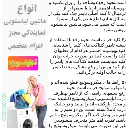
است.نحوه رﻓﻊ:دوشاخه را از ﺑﺮق بکشید و
بهوسیله اهممتر،ارﺗﺒﺎط سیمها را از
ﺗﺮﻣﯿﻨﺎل ﺗﺎ ﮐﻠﯿﺪ اﺻﻠﯽ ﺗﺎﯾﻤﺮ چک کنید.یکی از
مسائل شایع،ﻗﻄﻊ شدن ﯾﮑﯽ از سیمها
است که سبب می شود،ﻣﺎﺷﯿﻦ لباسشویی
روﺷﻦ نشود.
۴٫ ﮐﻠﯿﺪ ﺧﺮاب اﺳﺖ.نحوه رفع:ﺑﺎ اﺳﺘﻔﺎده از
ﻧﻘﺸﻪ ﺗﺎﯾﻤﺮ،ﮐﻨﺘﺎﮐﺖ ﻫﺎی ﮐﻠﯿﺪ را ﺷﻨﺎﺳﺎﯾﯽ
کنید.بهوسیله اهممتر هرکدام از قطبهای
ﮐﻠﯿﺪ را ﺗﺴﺖ ﮐﻨﯿﺪ.در ﺻﻮرت ﺧﺮاب ﺑﻮدن
ﮐﻠﯿﺪ میبایست ﺻﻔﺤﻪ ﮐﻨﺘﺎﮐﺖ ﻫﺎی ﺗﺎﯾﻤﺮ را
باز کنید و ﭘﺲ از رﻓﻊ مشکل،مجدداً ﺗﺎﯾﻤﺮ
را به حالت اوﻟﯿﻪ برگردانید.
۵٫ رابط های ﻣﯿﮑﺮوﺳﻮﺋﯿﭻ ﻗﻄﻊ شده اند و
ﯾﺎ ﻣﯿﮑﺮوﺳﻮﺋﯿﭻ ﺧﺮاب اﺳﺖ.نحوه
رفع:سیمهای راﺑﻄﯽ ﮐﻪ از ﺗﺎﯾﻤﺮ بهطرف
درب لباسشویی (ﻣﯿﮑﺮوﺳﻮﺋﯿﭻ)کشیده شده
و مجدداً بازگشته اند،را ﺑﯿﺎﺑﯿﺪ و درحالیکه
درب کاملاً ﺑﺴﺘﻪ اﺳﺖ،اﯾﻦ دو ﺳﯿﻢ را ﺑﻪ
اﻫﻢ ﻣﺘﺮ وصل کنید.اﮔﺮ ﻣﯿﮑﺮوﺳﻮﺋﯿﭻ ﺳﺎﻟﻢ
ﺑﺎﺷﺪ،ﻋﻘﺮﺑﻪ اهم متر ﻣﻨﺤﺮف میشود.در
ﻏﯿﺮ اﯾﻦ ﺻﻮرت،می بایست ﻣﯿﮑﺮوﺳﻮﺋﯿﭻ را