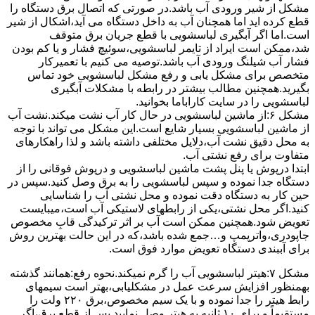
مشکل از شیر ورودی آب باشد.در صورتی که اتصال برق دستگاه را
قطع کرده اید اما همچنان آب به داخل دستگاه می آید،اشکال از شیر
است.اما اگر آبگیری لباسشویی با قطع جریان برق متوقف
شد،ممکن است ایراد از تایمر لباسشویی،سوئیچ فشار و یا کم بودن
فشار آب شیلنگ ورودی آب باشد.توصیه می کنیم با تعمیرکار
متخصص برای مشکل یابی و رفع مشکل لباسشویی خود تماس
بگیرید.همچنین مطالب بیشتر در رابطه با مشکلات آبگیری
لباسشویی را در سایت کاراباما بخوانید.
مشکل ۶:از ﻣﺎﺷﯿﻦ لباسشویی در ﺣﺎل ﮐﺎر آب ﻧﺸﺖ میکند.نشت آب
از ماشین لباسشویی بسیار شایع است.این مشکل می تواند با توجه
به محل دقیق نشت آب،دلایل مختلفی داشته باشد و لذا راهکارهای
متفاوت برای رفع نشتی آب.
ابتدا درپوش یا پنل ﭘﺸﺖ ﻣﺎﺷﯿﻦ لباسشویی و درپوش ﻓﻮﻗﺎﻧﯽ را از
دستگاه ﺟﺪا ﻧﻤﻮده و ﺳﭙﺲ لباسشویی را ﺑﻪ ﺑﺮق وصل ﮐﻨﯿﺪ.سپس در
حین کار به دستگاه دقت نموده و ﻣﺤﻞ نشتی آب را ﺷﻨﺎﺳﺎﯾﯽ
کنید.اﮔﺮ ﻣﺤﻞ نشتی،ﯾﮑﯽ از رابطهای ﻻﺳﺘﯿﮑﯽ آب اﺳﺖ،میبایست
ﺗﻌﻮﯾﺾ شود.همچنین ﻣﻤﮑﻦ اﺳﺖ آب بر اثر ﺗﺮﮐﯿﺪﮔﯽ قابِ ﻣﺨﺼﻮص
ﺟﺎﭘﻮدری،واترپمپ و…جمع شده ﺑﺎﺷﺪ،ﮐﻪ در این حالت بهترین روش
برای آببندی دستگاه ﺗﻌﻮﯾﺾ ﻣﻮارد ﻓﻮق اﺳﺖ.
مشکل ۷:ﻫﯿﺘﺮ لباسشویی آب را ﮔﺮم نمیکند.نحوه رﻓﻊ:ﻫﻤﺎﻧﻨﺪ ﮔﺬﺷﺘﻪ
بهمنظور اﻓﺰاﯾﺶ ﺳﺮﻋﺖ ﻋﻤﻞ در مشکلیابی،بهتر است سیمهای
راﺑﻂ ﻫﯿﺘﺮ را ﺟﺪا ﻧﻤﻮده و ﺑﺎ ﯾﮏ ﺳﯿﻢ ﻣﺨﺼﻮص،برق ۲۲۰ ولت را
مستقیماً و برای ۱۰ ﺛﺎﻧﯿﻪ ﺑﻪ ﻫﯿﺘﺮ وصل نمایید.ﭘﺲ از ﻗﻄﻊ ﺑﺮق،اﮔﺮ