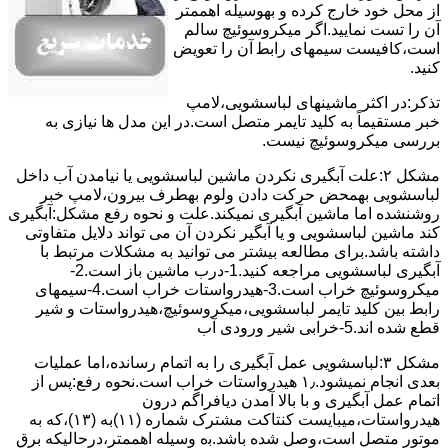
از ﻣﺤﻞ خود ﺧﺎرج کرده و بهوسیله اهممتر
آن را ﺗﺴﺖ ﻧﻤﺎﯾﯿﺪ.اﮔﺮ ﻣﯿﮑﺮوﺳﻮﺋﯿﭻ ﺳﺎﻟﻢ
اﺳﺖ،ﮐﺎﻓﯿﺴﺖ سیمهای راﺑﻄ آن را ﺗﻌﻮﯾﺾ
کنید.
ﺗﺬﮐﺮ:در اﮐﺜﺮ ماشینهای لباسشویی،ﻻﻣﭗ
ﺧﺒﺮ مستقیماً ﺑﻪ ﮐﻠﯿﺪ ﺗﺎﯾﻤﺮ ﻣﺘﺼﻞ اﺳﺖ.در اﯾﻦ مدل ها ﻧﯿﺎزی ﺑﻪ
بررسی ﻣﯿﮑﺮوﺳﻮﺋﯿﭻ نیست.
مشکل ۲:علت آبگیری نکردن ماشین لباسشویی یا نیامدن آب داخل
لباسشویی بهمحض ﺣﺮﮐﺖ دادن وﻟﻮم بهطرف ﺑﯿﺮون،ﻻﻣﭗ ﺧﺒﺮ
روشنشده اﻣﺎ ﻣﺎﺷﯿﻦ آﺑﮕﯿﺮی نمیکند.ﻋﻠﺖ و نحوه رﻓﻊ مشکل:آبگیری
کند ماشین لباسشویی و یا آبگیر نکردن آن می تواند دلایل متفاوتی
داشته باشد.برای مطالعه بیشتر می توانید به مشکلات مرتبط با
آبگیری لباسشویی مراجعه کنید.1-درب ﻣﺎﺷﯿﻦ ﺑﺎز اﺳﺖ.2-
ﻣﯿﮑﺮوﺳﻮﺋﯿﭻ ﺧﺮاب اﺳﺖ.3-ﻫﯿﺪرواﺳﺘﺎت ﺧﺮاب اﺳﺖ.4-سیمهای
راﺑﻂ ﺑﯿﻦ ﮐﻠﯿﺪ ﺗﺎﯾﻤﺮ لباسشویی،ﻣﯿﮑﺮوﺳﻮﺋﯿﭻ،ﻫﯿﺪرواﺳﺘﺎت و ﺷﯿﺮ
ﻗﻄﻊ ﺷﺪه اند.5-خرابی شیر ورودی آب
مشکل ۳:لباسشویی ﻋﻤﻞ آﺑﮕﯿﺮی را ﺑﻪ اﺗﻤﺎم رﺳﺎﻧﺪه،اﻣﺎ ﻋﻤﻠﯿﺎت
ﺑﻌﺪی اﻧﺠﺎم نمیشود.۱٫ ﻫﯿﺪرواﺳﺘﺎت ﺧﺮاب اﺳﺖ.نحوه رﻓﻊ:ﭘﺲ از
اﺗﻤﺎم عمل آﺑﮕﯿﺮی و ﺑﺎ ﺑﺎﻻ آﻣﺪن دﯾﺎﻓﺮاﮔﻢ درون
ﻫﯿﺪرواﺳﺘﺎت،میبایست ﮐﻨﺘﺎﮐﺖ ﻣﺸﺘﺮک شماره (۱۱)به (۱۳)،ﮐﻪ ﺑﻪ
ﻣﻮﺗﻮر ﻣﺘﺼﻞ اﺳﺖ،وﺻﻞ ﺷﺪه ﺑﺎﺷﺪ.ﺑه وسیله اهممتر،درحالیکه ﺑﺮق