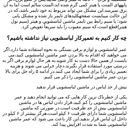
پایههای اﻟﻤﻨﺖ یا هیتر کمی ﮔﺮم ﺷﺪه اند،اﻟﻤﻨﺖ ﺳﺎﻟﻢ است اما ﺑﻪ آن
ﺑﺮق نمیرسد.اﯾﻦ ﻣﺸﮑﻞ می تواند مربوط به ﺧﻮد ﺗﺎﯾﻤﺮ باشد،ﮐﻪ در
این حالت میبایست صفحهکلیدهای ﺗﺎﯾﻤﺮ باز شده و مشکل یابی
شود؛ ﯾﺎ ﺳﯿﻢ راﺑﻂ ﺑﯿﻦ ﺗﺎﯾﻤﺮ ماشین لباسشویی و ﻫﯿﺘﺮ (سیم ﻧﻮل
ﻫﯿﺘﺮ)ﻗﻄﻊ اﺳﺖ،ﮐﻪ ﺳﯿﻢ ﻣﻌﯿﻮب را ﺑﺎﯾﺪ سریعاً ﺗﻌﻮﯾﺾ کرد.
چه کار کنیم به تعمیرکار لباسشویی نیاز نداشته باشیم؟
عمر لباسشویی و لوازم برقی بستگی به نحوه استفاده شما دارد.اگر
می خواهید که اقدام به بالا بردن عمر ماشین لباسشویی کنید،می
بایست از همین حالا دست به کار شوید.به هر حال لوازم برقی اگر به
درستی مورد استفاده قرار نگیرند،دچار خرابی می شوند و هزینه
تعمیر زیادی را برای شما ایجاد می کنند.در ادامه ۵ راه حل برای بالا
بردن عمر ماشین لباسشویی را ذکر می کنیم.
بیش از حد لباس در ماشین لباسشویی قرار ندهید
یکی از خطرناک ترین کار هایی که می توانید انجام دهید و عمر
ماشین لباسشویی را کم کنید،قرار دادن لباس ها در ماشین
لباسشویی بیش از حد ظرفیت است.در صورتی که ماشین
لباسشویی شما دارای ظرفیت ۶ کیلو است،هرگز بیشتر از ۶ کیلو در
داخل آن لباس قرار ندهید.این کار باعث می شود که عمر ماشین
لباسشویی شما به شدت افزایش پیدا کند.