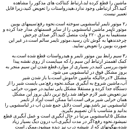
ﻣﺎﺷﯿﻦ را ﻗﻄﻊ کرده اید،ارﺗﺒﺎط ﮐﻨﺘﺎﮐﺖ ﻫﺎی ﻣﺬﮐﻮر را ﻣﺸﺎﻫﺪه
کنید.اﮔﺮ ارﺗﺒﺎطی وجود ندارد،ﻫﯿﺪرواﺳﺘﺎت را ﺗﻌﻮﯾﺾ ﮐﻨﯿﺪ،زﯾﺮا قابل
ﺗﻌﻤﯿﺮ نیست.
۲٫ ﻣﻮﺗﻮر ﺗﺎﯾﻤﺮ لباسشویی ﺳﻮﺧﺘﻪ اﺳﺖ.نحوه رﻓﻊ:سیمهای ﺑﻮﺑﯿﻦ
ﻣﻮﺗﻮر ﺗﺎﯾﻤﺮ ماشین لباسشویی را از ﺳﺎﯾﺮ قسمتهای ﻣﺪار ﺟﺪا کرده و
مستقیماً ﺑﻪ برق ۲۲۰ وﻟﺖ ﻣﺘﺼﻞ کنید.اﮔﺮ ﺻﺪای ﭼﺮﺧﺶ
چرخدندهها به گوش تان رﺳﯿﺪ،ﻣﻮﺗﻮر ﺗﺎﯾﻤﺮ ﺳﺎﻟﻢ اﺳﺖ.در ﻏﯿﺮ اﯾﻦ
ﺻﻮرت ﺑﻮﺑﯿﻦ را ﺗﻌﻮﯾﺾ ﻧﻤﺎﯾﯿﺪ.
۳٫ ﺳﯿﻢ راﺑﻂ ﺑﯿﻦ ﻣﻮﺗﻮر ﺗﺎﯾﻤﺮ و ﻫﯿﺪرواﺳﺘﺎت ﻗﻄﻊ ﺷﺪه اﺳﺖ.به
کمک اهممتر ارﺗﺒﺎط اﯾﻦ ﺳﯿﻢ را،ﮐﻪ میبایست از روی ﻧﻘﺸﻪ ﭘﯿﺪا
ﺷﻮد،بررسی ﮐﻨﯿﺪ.در ﺑﺴﯿﺎری از موارد،ﻗﻄﻊ ﺷﺪن اﯾﻦ ﺳﯿﻢ ﻣﻨﺠﺮ ﺑﻪ
ﺑﺮوز مشکل ﻓﻮق در لباسشویی می شود.
مشکل ۴:درحالیکه ﻣﺎﺷﯿﻦ ﺧﺎﻣﻮش اﺳﺖ،ﺑﺎ ﺑﺎز ﺷﺪن ﺷﯿﺮ
آب،ﻣﺎﺷﯿﻦ ﺷﺮوع ﺑﻪ آﺑﮕﯿﺮی میکند.نحوه رﻓﻊ:می بایست ﺷﯿﺮ را از
دستگاه جدا کرده و مستقلا مشکل یابی نمایید.در صورت خرابی
نیز،تعویض شیر لازم خواهد شد.رایج ترین دلیل بروز این مشکل
همان خرابی شیر برقی است.اما ممکن است ایراد از تایمر
لباسشویی نیز باشد.بهتر است دلایل جمع شدن آب در لباسشویی را
بدانید و متناسب با آن تصمیم بگیرید.
مشکل ۵:لباسشویی مرتباً در ﺣﺎل آﺑﮕﯿﺮی اﺳﺖ و ﻋﻤﻞ آﺑﮕﯿﺮی ﻗﻄﻊ
نمیشود.نحوه رﻓﻊ:اﮔﺮ در ﻣﺪت آﺑﮕﯿﺮی،آب درون دﯾﮓ ﺑﺴﯿﺎر زﯾﺎد
ﺷﺪه،بهگونهای ﮐﻪ از ﺷﯿﺸﻪ درب ﻧﯿﺰ دﯾﺪه میشود،ممکن است