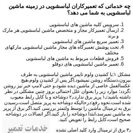
چه خدماتی که تعمیرکاران لباسشویی در زمینه ماشین
لباسشویی به شما می دهد؟
سرویس کلیه ماشین های لباسشویی
ارسال تعمیرکار مجاز و متخصص ماشین لباسشویی هر مارک
و برند
تعمیر سریع ماشین های لباسشویی
تحت پوشش تعمیرگاه های مجاز ماشین لباسشویی مارکهای
مختلف
فروش قطعات مربوط به ماشین های لباسشویی
تعمیر ماشین لباسشویی های دوقلو
مشکل ۱:ﺑﺎ ﮐﺸﯿﺪن وﻟﻮم ﺗﺎﯾﻤﺮ ماشین لباسشویی به طرف
ﺑﯿﺮون،دستگاه روﺷﻦ نمیشود.اﮔﺮ ﭘﺲ از ﮐﺸﯿﺪن وﻟﻮم،ﻫﯿﭻ
عکسالعمل ﺧﺎﺻﯽ از ﻣﺎﺷﯿﻦ دﯾﺪه نشود،و حتی ﻻﻣﭗ ﺧﺒﺮ ﻧﯿﺰ روﺷﻦ
ﻧگردد؛ موارد زیر را بعنوان ﻋﻠﻞ احتمالی بروز چنین مشکلی در نظر
داشته باشید:۱٫ ﭘﺮﯾﺰ ﺑﺮق ﻧﺪارد.۲٫ دوﺷﺎﺧﻪ و ﯾﺎ ﮐﺎﺑﻞ راﺑﻂ ﻣﻌﯿﻮب
ﺷﺪه است.نحوه رفع:درحالیکه دوﺷﺎﺧﻪ ﺑﻪ ﭘﺮﯾﺰ ﻣﺘﺼﻞ اﺳﺖ،رﺳﯿﺪن
ﺑﺮق ﺑﻪ ﺗﺮﻣﯿﻨﺎل ﻣﺎﺷﯿﻦ را ﺗﻮﺳﻂ ولتمتر بررسی ﮐﻨﯿﺪ.اﮔﺮ ﺑﺮق از ﭘﺮﯾﺰ
ﺑﻪ ﻣﺎﺷﯿﻦ نمیرسد،اﺑﺘﺪا دوشاخه را باز کنید.اﮔﺮ اﺗﺼﺎﻻت در دوشاخه
ﺻﺤﯿﺢ اﺳﺖ،ﮐﺎﺑﻞ راﺑﻂ را ﺗﻌﻮﯾﺾ کنید.
۳٫ ﺑﺮق از ﺗﺮﻣﯿﻨﺎل وارد ﮐﻠﯿﺪ اﺻﻠﯽ ﻧﺸﺪه