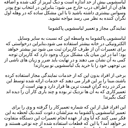
لباسشویی بیش از حد اندازه است و دیگ لبریز از کف شده و اضافه
های آن از اطراف درب خارج می شود؛ بنابراین در انتخاب نوع پودر
وسواس بیشتری داشته باشید تا با این مشکل ساده که در وهله اول
نگران کننده به نظر می رسد مواجه نشوید.
نمایندگی مجاز و تعمیر لباسشویی پاکشوما
لباسشویی پاکشوما به واسطه این که نسبت به سایر وسایل
الکترونیکی در خانه بیشتر استفاده می شود،بنابراین درخواستی که
برای تعمیرات آن از طرف کاربران ثبت می شود نیز بیشتر خواهد
بود؛ اما در این میان یک مشکل بزرگ وجود دارد که کاربران توجه
کمی به آن نشان می دهند و در نهایت باید ضرر و زیان های ناشی از
بی توجهی خود را با خرید یک لباسشویی نو بپردازند!
برخی از افراد بدون این که از خدمات نمایندگی مجاز استفاده کرده
باشند،مبنا را بر این قرار می دهند که خدمات ارائه شده توسط این
مرکز در رده گران قیمت ترین ها قرار دارد و بهتر است از
تعمیرکاری که به آن ها نزدیک تر بوده و چند باری کار آن را دیده اند
کمک بگیرند!
این افراد قبل از این که شماره تعمیرکار را گرفته و وی را برای
تعمیر لباسشویی پاکشوما به منزلشان دعوت کنند،یک لحظه به این
فکر نمی کنند که آیا وی از عهده انجام تعمیرات این دستگاه متفاوت
بر خواهد آمد؟ یا این که قطعات استفاده شده از چه نوعی هستند و