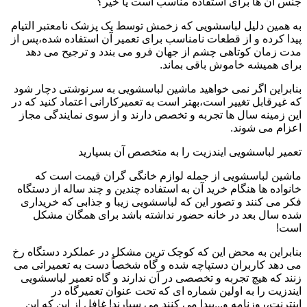
جنس آن ها برای استفاده مناسب است یا خیر؟
به همین دلیل لباسشویی که زخمش توسط یک پزشک نامعتبر التیام
پیدا کرده و از قطعات نامناسب برای تعمیر آن استفاده شده،پس از
مدت زمان کوتاهی چشم از جهان فرو می بندد و ترجیح می دهد
برای همیشه خاموش باقی بماند.
بنابراین اگر نمی خواهید ماشین لباسشویی به سرنوشتی دچار شود
که غیرقابل تغییر است،بهتر است به تعمیرکارانی اعتماد کنید که در
این زمینه سال ها تجربه و تخصص دارند و از سوی نمایندگی مجاز
اعزام می شوند.
تعمیر لباسشویی ایندزیت را به متخصص آن بسپارید
ماشین لباسشویی از جمله لوازم خانگی گران قیمت است که
خانواده ها هنگام خرید آن به استفاده چندین و چند ساله از دستگاه
فکر می کنند و تصور این که لباسشویی زیبا و جذابی که خریداری
شده سال بعد در خانه حضور نداشته باشد برای همگان مشکل
است!
بنابراین به محض این که کوچک ترین مشکل در عملکرد دستگاه رخ
می دهد کاربران دستپاچه شده و گاه شخصاً دست به تعمیراتی می
زنند که هیچ تجربه و تخصصی در آن ندارند و گاه تعمیر لباسشویی
ایندزیت را به اولین شماره ای که تحت عنوان تعمیرگاه در
اینترنت،روزنامه و...پیدا می کنند می سپارند! غافل از این که این