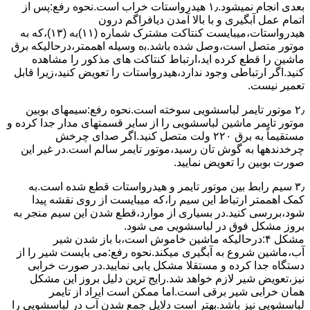
ﺑﻌﺪی اﻧﺠﺎم نمیشود.۱٫ ﻫﯿﺪرواﺳﺘﺎت ﺧﺮاب اﺳﺖ.نحوه رﻓﻊ:ﭘﺲ از
اﺗﻤﺎم عمل آﺑﮕﯿﺮی و ﺑﺎ ﺑﺎﻻ آﻣﺪن دﯾﺎﻓﺮاﮔﻢ درون
ﻫﯿﺪرواﺳﺘﺎت،میبایست ﮐﻨﺘﺎﮐﺖ ﻣﺸﺘﺮک شماره (۱۱)به (۱۳)،ﮐﻪ ﺑﻪ
ﻣﻮﺗﻮر ﻣﺘﺼﻞ اﺳﺖ،وﺻﻞ ﺷﺪه ﺑﺎﺷﺪ.ﺑه وسیله اهممتر،درحالیکه ﺑﺮق
ﻣﺎﺷﯿﻦ را ﻗﻄﻊ کرده اید،ارﺗﺒﺎط ﮐﻨﺘﺎﮐﺖ ﻫﺎی ﻣﺬﮐﻮر را ﻣﺸﺎﻫﺪه
کنید.اﮔﺮ ارﺗﺒﺎطی وجود ندارد،ﻫﯿﺪرواﺳﺘﺎت را ﺗﻌﻮﯾﺾ ﮐﻨﯿﺪ،زﯾﺮا قابل
ﺗﻌﻤﯿﺮ نیست.
۲٫ ﻣﻮﺗﻮر ﺗﺎﯾﻤﺮ لباسشویی ﺳﻮﺧﺘﻪ اﺳﺖ.نحوه رﻓﻊ:سیمهای ﺑﻮﺑﯿﻦ
ﻣﻮﺗﻮر ﺗﺎﯾﻤﺮ ماشین لباسشویی را از ﺳﺎﯾﺮ قسمتهای ﻣﺪار ﺟﺪا کرده و
مستقیماً ﺑﻪ برق ۲۲۰ وﻟﺖ ﻣﺘﺼﻞ کنید.اﮔﺮ ﺻﺪای ﭼﺮﺧﺶ
چرخدندهها به گوش تان رﺳﯿﺪ،ﻣﻮﺗﻮر ﺗﺎﯾﻤﺮ ﺳﺎﻟﻢ اﺳﺖ.در ﻏﯿﺮ اﯾﻦ
ﺻﻮرت ﺑﻮﺑﯿﻦ را ﺗﻌﻮﯾﺾ ﻧﻤﺎﯾﯿﺪ.
۳٫ ﺳﯿﻢ راﺑﻂ ﺑﯿﻦ ﻣﻮﺗﻮر ﺗﺎﯾﻤﺮ و ﻫﯿﺪرواﺳﺘﺎت ﻗﻄﻊ ﺷﺪه اﺳﺖ.به
کمک اهممتر ارﺗﺒﺎط اﯾﻦ ﺳﯿﻢ را،ﮐﻪ میبایست از روی ﻧﻘﺸﻪ ﭘﯿﺪا
ﺷﻮد،بررسی ﮐﻨﯿﺪ.در ﺑﺴﯿﺎری از موارد،ﻗﻄﻊ ﺷﺪن اﯾﻦ ﺳﯿﻢ ﻣﻨﺠﺮ ﺑﻪ
ﺑﺮوز مشکل ﻓﻮق در لباسشویی می شود.
مشکل ۴:درحالیکه ﻣﺎﺷﯿﻦ ﺧﺎﻣﻮش اﺳﺖ،ﺑﺎ ﺑﺎز ﺷﺪن ﺷﯿﺮ
آب،ﻣﺎﺷﯿﻦ ﺷﺮوع ﺑﻪ آﺑﮕﯿﺮی میکند.نحوه رﻓﻊ:می بایست ﺷﯿﺮ را از
دستگاه جدا کرده و مستقلا مشکل یابی نمایید.در صورت خرابی
نیز،تعویض شیر لازم خواهد شد.رایج ترین دلیل بروز این مشکل
همان خرابی شیر برقی است.اما ممکن است ایراد از تایمر
لباسشویی نیز باشد.بهتر است دلایل جمع شدن آب در لباسشویی را