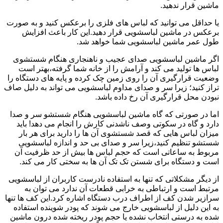
ماشین قرار ندهید.
یا حداقل می توانید که لباس های فلزی را برعکس کنید و به صورت
برعکس در ماشین لباسشویی قرار دهید.این کار باعث افزایش
طول عمر ماشین لباسشویی شما خواهد شد.
اگر ماشین لباسشویی صدای عجیب و ناهنجاری هنگام شستشوی
لباس ها تولید می کند و آرامش را از خانه شما گرفته،بهتر است
وضعیت قرارگیری آن را روی زمین چک کرده و پایه های دستگاه را
تراز کنید؛ زیرا سر و صدای مداوم لباسشویی می تواند به دلیل صاف
نبودن محل قرارگیری آن رخ داده باشد.
اما در صورتی که گاه ماشین لباسشویی هنگام شستشو سر و صدا
دارد و گاه در سکوتی وصف ناشدنی کارش را انجام می دهد! باید
میزان لباس هایی که قصد شستشوی آن ها را دارید برای هر بار
شستشو تنظیم کنید،زیرا سر و صدای بی حد و اندازه لباسشویی
مربوط به ساعاتی است که حجم لباس ها بیش از حد ظرفیت آن
است و دستگاه برای شستن تک تک آن ها به سختی کار می کند.
از دیگر مشکلاتی که تنها به استفاده نادرست کاربران از لباسشویی
مرتبط است و ارتباطی به خرابی قطعات آن ندارد می توان به
سرازیر شدن کف از اطراف درب دستگاه اشاره کرد.این کف ها تنها
به این دلیل از لباسشویی خارج می شوند که پودر شوینده استفاده
شده به درستی انتخاب نشده یا حجم پودر ریخته شده درون ماشین