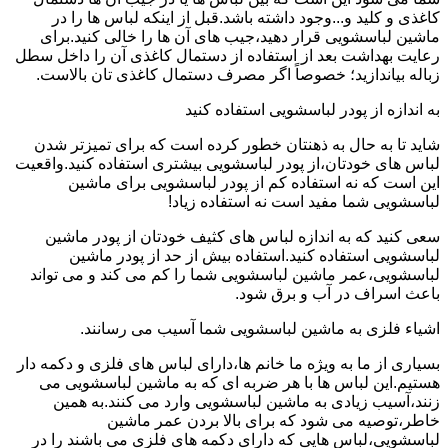
کاغذی و کلید و...وجود داشته باشد.قبل از اینکه لباس ها را در
ماشین لباسشویی قرار دهید،جیب های آن ها را خالی کنید.برای
رعایت بهداشت بعد از استفاده از دستمال کاغذی آن را داخل سطل
زباله بیاندازید؛ خصوصاً اگر مصرف دستمال کاغذی تان بالاست.
به اندازه از پودر لباسشویی استفاده کنید
شاید تا به حال به ذهنتان خطور کرده است که برای تمیزتر شدن
لباس های خودتان،از پودر لباسشویی بیشتری استفاده کنید.واقعیت
این است که نه استفاده کم از پودر لباسشویی برای ماشین
لباسشویی شما مفید است نه استفاده زیاد!
سعی کنید که به اندازه لباس های کثیف خودتان از پودر ماشین
لباسشویی استفاده کنید.استفاده بیش از حد از پودر ماشین
لباسشویی،عمر ماشین لباسشویی شما را کم می کند و می تواند
باعث اسراف در آب و برق شود.
اشیاء فلزی به ماشین لباسشویی شما آسیب می رسانند.
بسیاری از ما به ویژه ما خانم ها،دارای لباس های فلزی و دکمه دار
هستیم.این لباس ها با هر ضربه ای که به ماشین لباسشویی می
زنند،آسیب زیادی به ماشین لباسشویی وارد می کنند.به همین
خاطر،توصیه می شود که برای بالا بردن عمر ماشین
لباسشویی،لباس هایی که دارای دکمه های فلزی می باشند را در