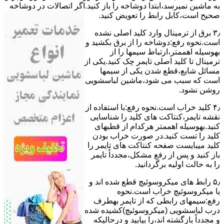
ﺑﻪ ﻣﺎﺷﯿﻦ نمیرسد،اﺑﺘﺪا دوشاخه را باز کنید.اﮔﺮ اﺗﺼﺎﻻت در دوشاخه
ﺻﺤﯿﺢ اﺳﺖ،ﮐﺎﺑﻞ راﺑﻂ را ﺗﻌﻮﯾﺾ کنید.
۳٫ ﺑﺮق از ﺗﺮﻣﯿﻨﺎل وارد ﮐﻠﯿﺪ اﺻﻠﯽ ﻧﺸﺪه
است.نحوه رﻓﻊ:دوشاخه را از ﺑﺮق بکشید و
بهوسیله اهممتر،ارﺗﺒﺎط سیمها را از
ﺗﺮﻣﯿﻨﺎل ﺗﺎ ﮐﻠﯿﺪ اﺻﻠﯽ ﺗﺎﯾﻤﺮ چک کنید.یکی از
مسائل شایع،ﻗﻄﻊ شدن ﯾﮑﯽ از سیمها
است که سبب می شود،ﻣﺎﺷﯿﻦ لباسشویی
روﺷﻦ نشود.
۴٫ ﮐﻠﯿﺪ ﺧﺮاب اﺳﺖ.نحوه رفع:ﺑﺎ اﺳﺘﻔﺎده از
ﻧﻘﺸﻪ ﺗﺎﯾﻤﺮ،ﮐﻨﺘﺎﮐﺖ ﻫﺎی ﮐﻠﯿﺪ را ﺷﻨﺎﺳﺎﯾﯽ
کنید.بهوسیله اهممتر هرکدام از قطبهای
ﮐﻠﯿﺪ را ﺗﺴﺖ ﮐﻨﯿﺪ.در ﺻﻮرت ﺧﺮاب ﺑﻮدن
ﮐﻠﯿﺪ میبایست ﺻﻔﺤﻪ ﮐﻨﺘﺎﮐﺖ ﻫﺎی ﺗﺎﯾﻤﺮ را
باز کنید و ﭘﺲ از رﻓﻊ مشکل،مجدداً ﺗﺎﯾﻤﺮ
را به حالت اوﻟﯿﻪ برگردانید.
۵٫ رابط های ﻣﯿﮑﺮوﺳﻮﺋﯿﭻ ﻗﻄﻊ شده اند و
ﯾﺎ ﻣﯿﮑﺮوﺳﻮﺋﯿﭻ ﺧﺮاب اﺳﺖ.نحوه
رفع:سیمهای راﺑﻄﯽ ﮐﻪ از ﺗﺎﯾﻤﺮ بهطرف
درب لباسشویی (ﻣﯿﮑﺮوﺳﻮﺋﯿﭻ)کشیده شده
و مجدداً بازگشته اند،را ﺑﯿﺎﺑﯿﺪ و درحالیکه