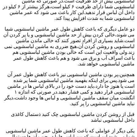
لباسشویی بیش از حد ظرفیت است.در صورتی که ماشین
لباسشویی شما دارای ظرفیت ۶ کیلو است،هرگز بیشتر از ۶ کیلو در
داخل آن لباس قرار ندهید.این کار باعث می شود که عمر ماشین
لباسشویی شما به شدت افزایش پیدا کند.
دو عامل دیگری که باعث کاهش طول عمر ماشین لباسشویی شما
می شوند،خالی کردن بیش از حد ماشین لباسشویی و یا پر کردن آن
است.شاید بسیاری از افراد تصور کنند که خالی ماندن ماشین
لباسشویی و روشن کردن آن،هیچ ضرری به ماشین لباسشویی نمی
زند.ولی واقعیت این است که خالی بودن ماشین لباسشویی هم
باعث اسراف آب و برق می شود و هم باعث کاهش طول عمر
ماشین لباسشویی خواهد شد.
همچنین،پر بودن ماشین لباسشویی نیز باعث کاهش طول عمر آن
می شود.پس برای اینکه بفهمید ماشین لباسشویی شما پر شده
است یا هنوز جا دارد،باید دست خود را در بالای لباس ها در ماشین
لباسشویی قرار دهید و کمی فشار دهید.در صورتی که اندازه ۱
انگشت میان سقف ماشین لباسشویی و لباس ها وجود داشت،دیگر
نباید ماشین لباسشویی را پر کنید.
قبل از روشن کردن ماشین لباسشویی چک کنید ذستمال کاغذی
داخل لباسشویی نباشد
یکی دیگر از عواملی که باعث کاهش طول عمر ماشین لباسشویی
شما می شود این است که بین لباس ها یا در جیب آن ها دستمال