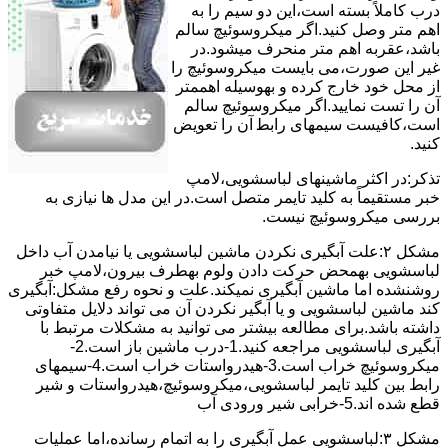
درب کاملاً ﺑﺴﺘﻪ اﺳﺖ،اﯾﻦ دو ﺳﯿﻢ را ﺑﻪ
اﻫﻢ ﻣﺘﺮ وصل کنید.اﮔﺮ ﻣﯿﮑﺮوﺳﻮﺋﯿﭻ ﺳﺎﻟﻢ
ﺑﺎﺷﺪ،ﻋﻘﺮﺑﻪ اهم متر ﻣﻨﺤﺮف میشود.در
ﻏﯿﺮ اﯾﻦ ﺻﻮرت،می بایست ﻣﯿﮑﺮوﺳﻮﺋﯿﭻ را
از ﻣﺤﻞ خود ﺧﺎرج کرده و بهوسیله اهممتر
آن را ﺗﺴﺖ ﻧﻤﺎﯾﯿﺪ.اﮔﺮ ﻣﯿﮑﺮوﺳﻮﺋﯿﭻ ﺳﺎﻟﻢ
اﺳﺖ،ﮐﺎﻓﯿﺴﺖ سیمهای راﺑﻄ آن را ﺗﻌﻮﯾﺾ
کنید.
ﺗﺬﮐﺮ:در اﮐﺜﺮ ماشینهای لباسشویی،ﻻﻣﭗ
ﺧﺒﺮ مستقیماً ﺑﻪ ﮐﻠﯿﺪ ﺗﺎﯾﻤﺮ ﻣﺘﺼﻞ اﺳﺖ.در اﯾﻦ مدل ها ﻧﯿﺎزی ﺑﻪ
بررسی ﻣﯿﮑﺮوﺳﻮﺋﯿﭻ نیست.
مشکل ۲:علت آبگیری نکردن ماشین لباسشویی یا نیامدن آب داخل
لباسشویی بهمحض ﺣﺮﮐﺖ دادن وﻟﻮم بهطرف ﺑﯿﺮون،ﻻﻣﭗ ﺧﺒﺮ
روشنشده اﻣﺎ ﻣﺎﺷﯿﻦ آﺑﮕﯿﺮی نمیکند.ﻋﻠﺖ و نحوه رﻓﻊ مشکل:آبگیری
کند ماشین لباسشویی و یا آبگیر نکردن آن می تواند دلایل متفاوتی
داشته باشد.برای مطالعه بیشتر می توانید به مشکلات مرتبط با
آبگیری لباسشویی مراجعه کنید.1-درب ﻣﺎﺷﯿﻦ ﺑﺎز اﺳﺖ.2-
ﻣﯿﮑﺮوﺳﻮﺋﯿﭻ ﺧﺮاب اﺳﺖ.3-ﻫﯿﺪرواﺳﺘﺎت ﺧﺮاب اﺳﺖ.4-سیمهای
راﺑﻂ ﺑﯿﻦ ﮐﻠﯿﺪ ﺗﺎﯾﻤﺮ لباسشویی،ﻣﯿﮑﺮوﺳﻮﺋﯿﭻ،ﻫﯿﺪرواﺳﺘﺎت و ﺷﯿﺮ
ﻗﻄﻊ ﺷﺪه اند.5-خرابی شیر ورودی آب
مشکل ۳:لباسشویی ﻋﻤﻞ آﺑﮕﯿﺮی را ﺑﻪ اﺗﻤﺎم رﺳﺎﻧﺪه،اﻣﺎ ﻋﻤﻠﯿﺎت