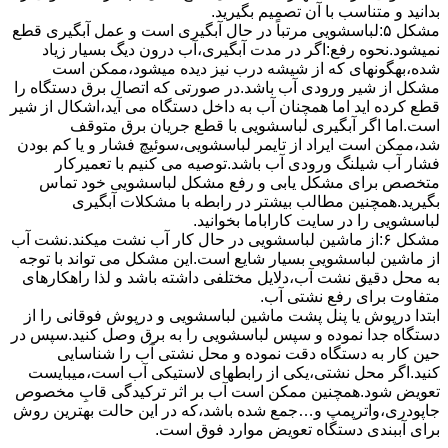
بدانید و متناسب با آن تصمیم بگیرید.
مشکل ۵:لباسشویی مرتباً در ﺣﺎل آﺑﮕﯿﺮی اﺳﺖ و ﻋﻤﻞ آﺑﮕﯿﺮی ﻗﻄﻊ
نمیشود.نحوه رﻓﻊ:اﮔﺮ در ﻣﺪت آﺑﮕﯿﺮی،آب درون دﯾﮓ ﺑﺴﯿﺎر زﯾﺎد
ﺷﺪه،بهگونهای ﮐﻪ از ﺷﯿﺸﻪ درب ﻧﯿﺰ دﯾﺪه میشود،ممکن است
مشکل از شیر ورودی آب باشد.در صورتی که اتصال برق دستگاه را
قطع کرده اید اما همچنان آب به داخل دستگاه می آید،اشکال از شیر
است.اما اگر آبگیری لباسشویی با قطع جریان برق متوقف
شد،ممکن است ایراد از تایمر لباسشویی،سوئیچ فشار و یا کم بودن
فشار آب شیلنگ ورودی آب باشد.توصیه می کنیم با تعمیرکار
متخصص برای مشکل یابی و رفع مشکل لباسشویی خود تماس
بگیرید.همچنین مطالب بیشتر در رابطه با مشکلات آبگیری
لباسشویی را در سایت کاراباما بخوانید.
مشکل ۶:از ﻣﺎﺷﯿﻦ لباسشویی در ﺣﺎل ﮐﺎر آب ﻧﺸﺖ میکند.نشت آب
از ماشین لباسشویی بسیار شایع است.این مشکل می تواند با توجه
به محل دقیق نشت آب،دلایل مختلفی داشته باشد و لذا راهکارهای
متفاوت برای رفع نشتی آب.
ابتدا درپوش یا پنل ﭘﺸﺖ ﻣﺎﺷﯿﻦ لباسشویی و درپوش ﻓﻮﻗﺎﻧﯽ را از
دستگاه ﺟﺪا ﻧﻤﻮده و ﺳﭙﺲ لباسشویی را ﺑﻪ ﺑﺮق وصل ﮐﻨﯿﺪ.سپس در
حین کار به دستگاه دقت نموده و ﻣﺤﻞ نشتی آب را ﺷﻨﺎﺳﺎﯾﯽ
کنید.اﮔﺮ ﻣﺤﻞ نشتی،ﯾﮑﯽ از رابطهای ﻻﺳﺘﯿﮑﯽ آب اﺳﺖ،میبایست
ﺗﻌﻮﯾﺾ شود.همچنین ﻣﻤﮑﻦ اﺳﺖ آب بر اثر ﺗﺮﮐﯿﺪﮔﯽ قابِ ﻣﺨﺼﻮص
ﺟﺎﭘﻮدری،واترپمپ و…جمع شده ﺑﺎﺷﺪ،ﮐﻪ در این حالت بهترین روش
برای آببندی دستگاه ﺗﻌﻮﯾﺾ ﻣﻮارد ﻓﻮق اﺳﺖ.