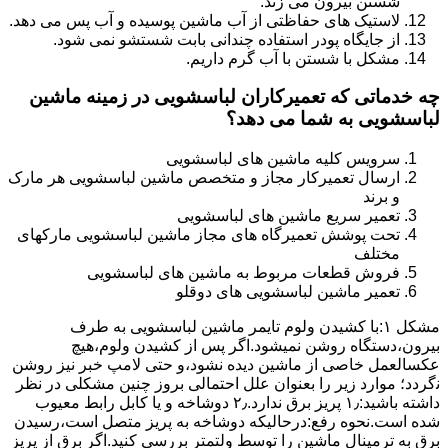
شستن بیرون می زند.
لاستیک های حفاظتی از آب ماشین پوسیده و آب پس می دهد.
از جایگاه پودر استفاده چندانی بابت شستشو نمی شود.
مشکل با شستن با آب گرم داریم.
چه خدماتی که تعمیرکاران لباسشویی در زمینه ماشین
لباسشویی به شما می دهد؟
سرویس کلیه ماشین های لباسشویی
ارسال تعمیرکار مجاز و متخصص ماشین لباسشویی هر مارک
و برند
تعمیر سریع ماشین های لباسشویی
تحت پوشش تعمیرگاه های مجاز ماشین لباسشویی مارکهای
مختلف
فروش قطعات مربوط به ماشین های لباسشویی
تعمیر ماشین لباسشویی های دوقلو
مشکل ۱:ﺑﺎ ﮐﺸﯿﺪن وﻟﻮم ﺗﺎﯾﻤﺮ ماشین لباسشویی به طرف
ﺑﯿﺮون،دستگاه روﺷﻦ نمیشود.اﮔﺮ ﭘﺲ از ﮐﺸﯿﺪن وﻟﻮم،ﻫﯿﭻ
عکسالعمل ﺧﺎﺻﯽ از ﻣﺎﺷﯿﻦ دﯾﺪه نشود،و حتی ﻻﻣﭗ ﺧﺒﺮ ﻧﯿﺰ روﺷﻦ
ﻧگردد؛ موارد زیر را بعنوان ﻋﻠﻞ احتمالی بروز چنین مشکلی در نظر
داشته باشید:۱٫ ﭘﺮﯾﺰ ﺑﺮق ﻧﺪارد.۲٫ دوﺷﺎﺧﻪ و ﯾﺎ ﮐﺎﺑﻞ راﺑﻂ ﻣﻌﯿﻮب
ﺷﺪه است.نحوه رفع:درحالیکه دوﺷﺎﺧﻪ ﺑﻪ ﭘﺮﯾﺰ ﻣﺘﺼﻞ اﺳﺖ،رﺳﯿﺪن
ﺑﺮق ﺑﻪ ﺗﺮﻣﯿﻨﺎل ﻣﺎﺷﯿﻦ را ﺗﻮﺳﻂ ولتمتر بررسی ﮐﻨﯿﺪ.اﮔﺮ ﺑﺮق از ﭘﺮﯾﺰ