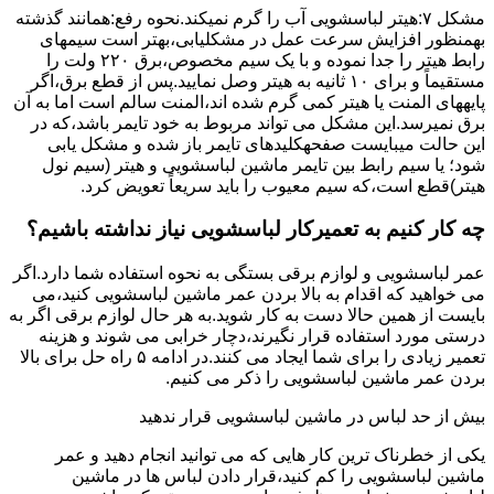
مشکل ۷:ﻫﯿﺘﺮ لباسشویی آب را ﮔﺮم نمیکند.نحوه رﻓﻊ:ﻫﻤﺎﻧﻨﺪ ﮔﺬﺷﺘﻪ
بهمنظور اﻓﺰاﯾﺶ ﺳﺮﻋﺖ ﻋﻤﻞ در مشکلیابی،بهتر است سیمهای
راﺑﻂ ﻫﯿﺘﺮ را ﺟﺪا ﻧﻤﻮده و ﺑﺎ ﯾﮏ ﺳﯿﻢ ﻣﺨﺼﻮص،برق ۲۲۰ ولت را
مستقیماً و برای ۱۰ ﺛﺎﻧﯿﻪ ﺑﻪ ﻫﯿﺘﺮ وصل نمایید.ﭘﺲ از ﻗﻄﻊ ﺑﺮق،اﮔﺮ
پایههای اﻟﻤﻨﺖ یا هیتر کمی ﮔﺮم ﺷﺪه اند،اﻟﻤﻨﺖ ﺳﺎﻟﻢ است اما ﺑﻪ آن
ﺑﺮق نمیرسد.اﯾﻦ ﻣﺸﮑﻞ می تواند مربوط به ﺧﻮد ﺗﺎﯾﻤﺮ باشد،ﮐﻪ در
این حالت میبایست صفحهکلیدهای ﺗﺎﯾﻤﺮ باز شده و مشکل یابی
شود؛ ﯾﺎ ﺳﯿﻢ راﺑﻂ ﺑﯿﻦ ﺗﺎﯾﻤﺮ ماشین لباسشویی و ﻫﯿﺘﺮ (سیم ﻧﻮل
ﻫﯿﺘﺮ)ﻗﻄﻊ اﺳﺖ،ﮐﻪ ﺳﯿﻢ ﻣﻌﯿﻮب را ﺑﺎﯾﺪ سریعاً ﺗﻌﻮﯾﺾ کرد.
چه کار کنیم به تعمیرکار لباسشویی نیاز نداشته باشیم؟
عمر لباسشویی و لوازم برقی بستگی به نحوه استفاده شما دارد.اگر
می خواهید که اقدام به بالا بردن عمر ماشین لباسشویی کنید،می
بایست از همین حالا دست به کار شوید.به هر حال لوازم برقی اگر به
درستی مورد استفاده قرار نگیرند،دچار خرابی می شوند و هزینه
تعمیر زیادی را برای شما ایجاد می کنند.در ادامه ۵ راه حل برای بالا
بردن عمر ماشین لباسشویی را ذکر می کنیم.
بیش از حد لباس در ماشین لباسشویی قرار ندهید
یکی از خطرناک ترین کار هایی که می توانید انجام دهید و عمر
ماشین لباسشویی را کم کنید،قرار دادن لباس ها در ماشین