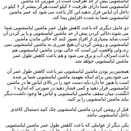
لباسشویی بیش از حد ظرفیت است.در صورتی که ماشین
لباسشویی شما دارای ظرفیت ۶ کیلو است،هرگز بیشتر از ۶ کیلو در
داخل آن لباس قرار ندهید.این کار باعث می شود که عمر ماشین
لباسشویی شما به شدت افزایش پیدا کند.
دو عامل دیگری که باعث کاهش طول عمر ماشین لباسشویی شما
می شوند،خالی کردن بیش از حد ماشین لباسشویی و یا پر کردن آن
است.شاید بسیاری از افراد تصور کنند که خالی ماندن ماشین
لباسشویی و روشن کردن آن،هیچ ضرری به ماشین لباسشویی نمی
زند.ولی واقعیت این است که خالی بودن ماشین لباسشویی هم
باعث اسراف آب و برق می شود و هم باعث کاهش طول عمر
ماشین لباسشویی خواهد شد.
همچنین،پر بودن ماشین لباسشویی نیز باعث کاهش طول عمر آن
می شود.پس برای اینکه بفهمید ماشین لباسشویی شما پر شده
است یا هنوز جا دارد،باید دست خود را در بالای لباس ها در ماشین
لباسشویی قرار دهید و کمی فشار دهید.در صورتی که اندازه ۱
انگشت میان سقف ماشین لباسشویی و لباس ها وجود داشت،دیگر
نباید ماشین لباسشویی را پر کنید.
قبل از روشن کردن ماشین لباسشویی چک کنید ذستمال کاغذی
داخل لباسشویی نباشد
یکی دیگر از عواملی که باعث کاهش طول عمر ماشین لباسشویی
شما می شود این است که بین لباس ها یا در جیب آن ها دستمال