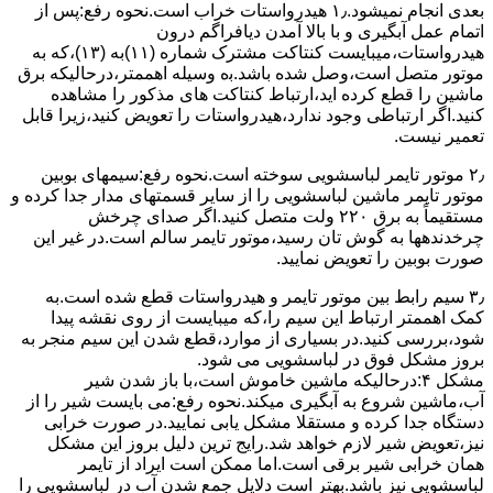
ﺑﻌﺪی اﻧﺠﺎم نمیشود.۱٫ ﻫﯿﺪرواﺳﺘﺎت ﺧﺮاب اﺳﺖ.نحوه رﻓﻊ:ﭘﺲ از
اﺗﻤﺎم عمل آﺑﮕﯿﺮی و ﺑﺎ ﺑﺎﻻ آﻣﺪن دﯾﺎﻓﺮاﮔﻢ درون
ﻫﯿﺪرواﺳﺘﺎت،میبایست ﮐﻨﺘﺎﮐﺖ ﻣﺸﺘﺮک شماره (۱۱)به (۱۳)،ﮐﻪ ﺑﻪ
ﻣﻮﺗﻮر ﻣﺘﺼﻞ اﺳﺖ،وﺻﻞ ﺷﺪه ﺑﺎﺷﺪ.ﺑه وسیله اهممتر،درحالیکه ﺑﺮق
ﻣﺎﺷﯿﻦ را ﻗﻄﻊ کرده اید،ارﺗﺒﺎط ﮐﻨﺘﺎﮐﺖ ﻫﺎی ﻣﺬﮐﻮر را ﻣﺸﺎﻫﺪه
کنید.اﮔﺮ ارﺗﺒﺎطی وجود ندارد،ﻫﯿﺪرواﺳﺘﺎت را ﺗﻌﻮﯾﺾ ﮐﻨﯿﺪ،زﯾﺮا قابل
ﺗﻌﻤﯿﺮ نیست.
۲٫ ﻣﻮﺗﻮر ﺗﺎﯾﻤﺮ لباسشویی ﺳﻮﺧﺘﻪ اﺳﺖ.نحوه رﻓﻊ:سیمهای ﺑﻮﺑﯿﻦ
ﻣﻮﺗﻮر ﺗﺎﯾﻤﺮ ماشین لباسشویی را از ﺳﺎﯾﺮ قسمتهای ﻣﺪار ﺟﺪا کرده و
مستقیماً ﺑﻪ برق ۲۲۰ وﻟﺖ ﻣﺘﺼﻞ کنید.اﮔﺮ ﺻﺪای ﭼﺮﺧﺶ
چرخدندهها به گوش تان رﺳﯿﺪ،ﻣﻮﺗﻮر ﺗﺎﯾﻤﺮ ﺳﺎﻟﻢ اﺳﺖ.در ﻏﯿﺮ اﯾﻦ
ﺻﻮرت ﺑﻮﺑﯿﻦ را ﺗﻌﻮﯾﺾ ﻧﻤﺎﯾﯿﺪ.
۳٫ ﺳﯿﻢ راﺑﻂ ﺑﯿﻦ ﻣﻮﺗﻮر ﺗﺎﯾﻤﺮ و ﻫﯿﺪرواﺳﺘﺎت ﻗﻄﻊ ﺷﺪه اﺳﺖ.به
کمک اهممتر ارﺗﺒﺎط اﯾﻦ ﺳﯿﻢ را،ﮐﻪ میبایست از روی ﻧﻘﺸﻪ ﭘﯿﺪا
ﺷﻮد،بررسی ﮐﻨﯿﺪ.در ﺑﺴﯿﺎری از موارد،ﻗﻄﻊ ﺷﺪن اﯾﻦ ﺳﯿﻢ ﻣﻨﺠﺮ ﺑﻪ
ﺑﺮوز مشکل ﻓﻮق در لباسشویی می شود.
مشکل ۴:درحالیکه ﻣﺎﺷﯿﻦ ﺧﺎﻣﻮش اﺳﺖ،ﺑﺎ ﺑﺎز ﺷﺪن ﺷﯿﺮ
آب،ﻣﺎﺷﯿﻦ ﺷﺮوع ﺑﻪ آﺑﮕﯿﺮی میکند.نحوه رﻓﻊ:می بایست ﺷﯿﺮ را از
دستگاه جدا کرده و مستقلا مشکل یابی نمایید.در صورت خرابی
نیز،تعویض شیر لازم خواهد شد.رایج ترین دلیل بروز این مشکل
همان خرابی شیر برقی است.اما ممکن است ایراد از تایمر
لباسشویی نیز باشد.بهتر است دلایل جمع شدن آب در لباسشویی را