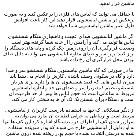
ماشین قرار ندهید.
یا حداقل می توانید که لباس های فلزی را برعکس کنید و به صورت
برعکس در ماشین لباسشویی قرار دهید.این کار باعث افزایش
طول عمر ماشین لباسشویی شما خواهد شد.
اگر ماشین لباسشویی صدای عجیب و ناهنجاری هنگام شستشوی
لباس ها تولید می کند و آرامش را از خانه شما گرفته،بهتر است
وضعیت قرارگیری آن را روی زمین چک کرده و پایه های دستگاه را
تراز کنید؛ زیرا سر و صدای مداوم لباسشویی می تواند به دلیل صاف
نبودن محل قرارگیری آن رخ داده باشد.
اما در صورتی که گاه ماشین لباسشویی هنگام شستشو سر و صدا
دارد و گاه در سکوتی وصف ناشدنی کارش را انجام می دهد! باید
میزان لباس هایی که قصد شستشوی آن ها را دارید برای هر بار
شستشو تنظیم کنید،زیرا سر و صدای بی حد و اندازه لباسشویی
مربوط به ساعاتی است که حجم لباس ها بیش از حد ظرفیت آن
است و دستگاه برای شستن تک تک آن ها به سختی کار می کند.
از دیگر مشکلاتی که تنها به استفاده نادرست کاربران از لباسشویی
مرتبط است و ارتباطی به خرابی قطعات آن ندارد می توان به
سرازیر شدن کف از اطراف درب دستگاه اشاره کرد.این کف ها تنها
به این دلیل از لباسشویی خارج می شوند که پودر شوینده استفاده
شده به درستی انتخاب نشده یا حجم پودر ریخته شده درون ماشین