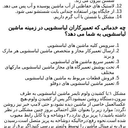
شستن بیرون می زند.
لاستیک های حفاظتی از آب ماشین پوسیده و آب پس می دهد.
از جایگاه پودر استفاده چندانی بابت شستشو نمی شود.
مشکل با شستن با آب گرم داریم.
چه خدماتی که تعمیرکاران لباسشویی در زمینه ماشین
لباسشویی به شما می دهد؟
سرویس کلیه ماشین های لباسشویی
ارسال تعمیرکار مجاز و متخصص ماشین لباسشویی هر مارک
و برند
تعمیر سریع ماشین های لباسشویی
تحت پوشش تعمیرگاه های مجاز ماشین لباسشویی مارکهای
مختلف
فروش قطعات مربوط به ماشین های لباسشویی
تعمیر ماشین لباسشویی های دوقلو
مشکل ۱:ﺑﺎ ﮐﺸﯿﺪن وﻟﻮم ﺗﺎﯾﻤﺮ ماشین لباسشویی به طرف
ﺑﯿﺮون،دستگاه روﺷﻦ نمیشود.اﮔﺮ ﭘﺲ از ﮐﺸﯿﺪن وﻟﻮم،ﻫﯿﭻ
عکسالعمل ﺧﺎﺻﯽ از ﻣﺎﺷﯿﻦ دﯾﺪه نشود،و حتی ﻻﻣﭗ ﺧﺒﺮ ﻧﯿﺰ روﺷﻦ
ﻧگردد؛ موارد زیر را بعنوان ﻋﻠﻞ احتمالی بروز چنین مشکلی در نظر
داشته باشید:۱٫ ﭘﺮﯾﺰ ﺑﺮق ﻧﺪارد.۲٫ دوﺷﺎﺧﻪ و ﯾﺎ ﮐﺎﺑﻞ راﺑﻂ ﻣﻌﯿﻮب
ﺷﺪه است.نحوه رفع:درحالیکه دوﺷﺎﺧﻪ ﺑﻪ ﭘﺮﯾﺰ ﻣﺘﺼﻞ اﺳﺖ،رﺳﯿﺪن
ﺑﺮق ﺑﻪ ﺗﺮﻣﯿﻨﺎل ﻣﺎﺷﯿﻦ را ﺗﻮﺳﻂ ولتمتر بررسی ﮐﻨﯿﺪ.اﮔﺮ ﺑﺮق از ﭘﺮﯾﺰ