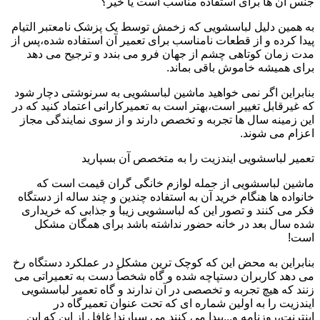
جنس آن ها برای استفاده مناسب است یا خیر؟
به همین دلیل لباسشویی که زخمش توسط یک پزشک نامعتبر التیام
پیدا کرده و از قطعات نامناسب برای تعمیر آن استفاده شده،پس از
مدت زمان کوتاهی چشم از جهان فرو می بندد و ترجیح می دهد
برای همیشه خاموش باقی بماند.
بنابراین اگر نمی خواهید ماشین لباسشویی به سرنوشتی دچار شود
که غیرقابل تغییر است،بهتر است به تعمیرکارانی اعتماد کنید که در
این زمینه سال ها تجربه و تخصص دارند و از سوی نمایندگی مجاز
اعزام می شوند.
تعمیر لباسشویی ایندزیت را به متخصص آن بسپارید
ماشین لباسشویی از جمله لوازم خانگی گران قیمت است که
خانواده ها هنگام خرید آن به استفاده چندین و چند ساله از دستگاه
فکر می کنند و تصور این که لباسشویی زیبا و جذابی که خریداری
شده سال بعد در خانه حضور نداشته باشد برای همگان مشکل
است!
بنابراین به محض این که کوچک ترین مشکل در عملکرد دستگاه رخ
می دهد کاربران دستپاچه شده و گاه شخصاً دست به تعمیراتی می
زنند که هیچ تجربه و تخصصی در آن ندارند و گاه تعمیر لباسشویی
ایندزیت را به اولین شماره ای که تحت عنوان تعمیرگاه در
اینترنت،روزنامه و...پیدا می کنند می سپارند! غافل از این که این