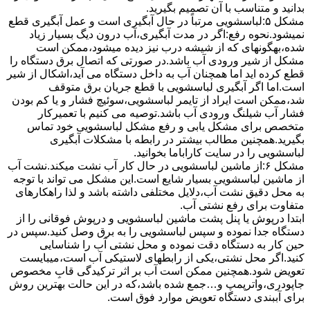
بدانید و متناسب با آن تصمیم بگیرید.
مشکل ۵:لباسشویی مرتباً در ﺣﺎل آﺑﮕﯿﺮی اﺳﺖ و ﻋﻤﻞ آﺑﮕﯿﺮی ﻗﻄﻊ
نمیشود.نحوه رﻓﻊ:اﮔﺮ در ﻣﺪت آﺑﮕﯿﺮی،آب درون دﯾﮓ ﺑﺴﯿﺎر زﯾﺎد
ﺷﺪه،بهگونهای ﮐﻪ از ﺷﯿﺸﻪ درب ﻧﯿﺰ دﯾﺪه میشود،ممکن است
مشکل از شیر ورودی آب باشد.در صورتی که اتصال برق دستگاه را
قطع کرده اید اما همچنان آب به داخل دستگاه می آید،اشکال از شیر
است.اما اگر آبگیری لباسشویی با قطع جریان برق متوقف
شد،ممکن است ایراد از تایمر لباسشویی،سوئیچ فشار و یا کم بودن
فشار آب شیلنگ ورودی آب باشد.توصیه می کنیم با تعمیرکار
متخصص برای مشکل یابی و رفع مشکل لباسشویی خود تماس
بگیرید.همچنین مطالب بیشتر در رابطه با مشکلات آبگیری
لباسشویی را در سایت کاراباما بخوانید.
مشکل ۶:از ﻣﺎﺷﯿﻦ لباسشویی در ﺣﺎل ﮐﺎر آب ﻧﺸﺖ میکند.نشت آب
از ماشین لباسشویی بسیار شایع است.این مشکل می تواند با توجه
به محل دقیق نشت آب،دلایل مختلفی داشته باشد و لذا راهکارهای
متفاوت برای رفع نشتی آب.
ابتدا درپوش یا پنل ﭘﺸﺖ ﻣﺎﺷﯿﻦ لباسشویی و درپوش ﻓﻮﻗﺎﻧﯽ را از
دستگاه ﺟﺪا ﻧﻤﻮده و ﺳﭙﺲ لباسشویی را ﺑﻪ ﺑﺮق وصل ﮐﻨﯿﺪ.سپس در
حین کار به دستگاه دقت نموده و ﻣﺤﻞ نشتی آب را ﺷﻨﺎﺳﺎﯾﯽ
کنید.اﮔﺮ ﻣﺤﻞ نشتی،ﯾﮑﯽ از رابطهای ﻻﺳﺘﯿﮑﯽ آب اﺳﺖ،میبایست
ﺗﻌﻮﯾﺾ شود.همچنین ﻣﻤﮑﻦ اﺳﺖ آب بر اثر ﺗﺮﮐﯿﺪﮔﯽ قابِ ﻣﺨﺼﻮص
ﺟﺎﭘﻮدری،واترپمپ و…جمع شده ﺑﺎﺷﺪ،ﮐﻪ در این حالت بهترین روش
برای آببندی دستگاه ﺗﻌﻮﯾﺾ ﻣﻮارد ﻓﻮق اﺳﺖ.