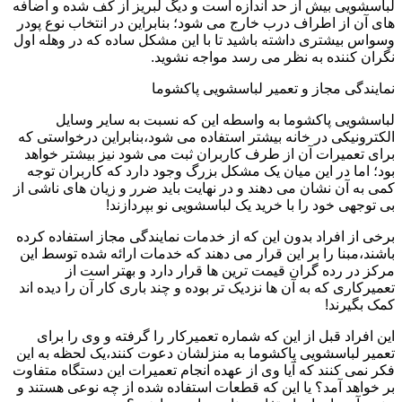
لباسشویی بیش از حد اندازه است و دیگ لبریز از کف شده و اضافه
های آن از اطراف درب خارج می شود؛ بنابراین در انتخاب نوع پودر
وسواس بیشتری داشته باشید تا با این مشکل ساده که در وهله اول
نگران کننده به نظر می رسد مواجه نشوید.
نمایندگی مجاز و تعمیر لباسشویی پاکشوما
لباسشویی پاکشوما به واسطه این که نسبت به سایر وسایل
الکترونیکی در خانه بیشتر استفاده می شود،بنابراین درخواستی که
برای تعمیرات آن از طرف کاربران ثبت می شود نیز بیشتر خواهد
بود؛ اما در این میان یک مشکل بزرگ وجود دارد که کاربران توجه
کمی به آن نشان می دهند و در نهایت باید ضرر و زیان های ناشی از
بی توجهی خود را با خرید یک لباسشویی نو بپردازند!
برخی از افراد بدون این که از خدمات نمایندگی مجاز استفاده کرده
باشند،مبنا را بر این قرار می دهند که خدمات ارائه شده توسط این
مرکز در رده گران قیمت ترین ها قرار دارد و بهتر است از
تعمیرکاری که به آن ها نزدیک تر بوده و چند باری کار آن را دیده اند
کمک بگیرند!
این افراد قبل از این که شماره تعمیرکار را گرفته و وی را برای
تعمیر لباسشویی پاکشوما به منزلشان دعوت کنند،یک لحظه به این
فکر نمی کنند که آیا وی از عهده انجام تعمیرات این دستگاه متفاوت
بر خواهد آمد؟ یا این که قطعات استفاده شده از چه نوعی هستند و