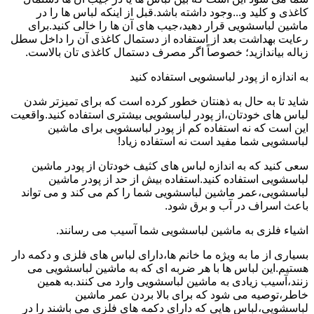
کاغذی و کلید و...وجود داشته باشد.قبل از اینکه لباس ها را در
ماشین لباسشویی قرار دهید،جیب های آن ها را خالی کنید.برای
رعایت بهداشت بعد از استفاده از دستمال کاغذی آن را داخل سطل
زباله بیاندازید؛ خصوصاً اگر مصرف دستمال کاغذی تان بالاست.
به اندازه از پودر لباسشویی استفاده کنید
شاید تا به حال به ذهنتان خطور کرده است که برای تمیزتر شدن
لباس های خودتان،از پودر لباسشویی بیشتری استفاده کنید.واقعیت
این است که نه استفاده کم از پودر لباسشویی برای ماشین
لباسشویی شما مفید است نه استفاده زیاد!
سعی کنید که به اندازه لباس های کثیف خودتان از پودر ماشین
لباسشویی استفاده کنید.استفاده بیش از حد از پودر ماشین
لباسشویی،عمر ماشین لباسشویی شما را کم می کند و می تواند
باعث اسراف در آب و برق شود.
اشیاء فلزی به ماشین لباسشویی شما آسیب می رسانند.
بسیاری از ما به ویژه ما خانم ها،دارای لباس های فلزی و دکمه دار
هستیم.این لباس ها با هر ضربه ای که به ماشین لباسشویی می
زنند،آسیب زیادی به ماشین لباسشویی وارد می کنند.به همین
خاطر،توصیه می شود که برای بالا بردن عمر ماشین
لباسشویی،لباس هایی که دارای دکمه های فلزی می باشند را در