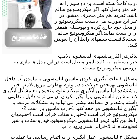
درب کاملاً ﺑﺴﺘﻪ اﺳﺖ،اﯾﻦ دو ﺳﯿﻢ را ﺑﻪ
اﻫﻢ ﻣﺘﺮ وصل کنید.اﮔﺮ ﻣﯿﮑﺮوﺳﻮﺋﯿﭻ ﺳﺎﻟﻢ
ﺑﺎﺷﺪ،ﻋﻘﺮﺑﻪ اهم متر ﻣﻨﺤﺮف میشود.در
ﻏﯿﺮ اﯾﻦ ﺻﻮرت،می بایست ﻣﯿﮑﺮوﺳﻮﺋﯿﭻ را
از ﻣﺤﻞ خود ﺧﺎرج کرده و بهوسیله اهممتر
آن را ﺗﺴﺖ ﻧﻤﺎﯾﯿﺪ.اﮔﺮ ﻣﯿﮑﺮوﺳﻮﺋﯿﭻ ﺳﺎﻟﻢ
اﺳﺖ،ﮐﺎﻓﯿﺴﺖ سیمهای راﺑﻄ آن را ﺗﻌﻮﯾﺾ
کنید.
ﺗﺬﮐﺮ:در اﮐﺜﺮ ماشینهای لباسشویی،ﻻﻣﭗ
ﺧﺒﺮ مستقیماً ﺑﻪ ﮐﻠﯿﺪ ﺗﺎﯾﻤﺮ ﻣﺘﺼﻞ اﺳﺖ.در اﯾﻦ مدل ها ﻧﯿﺎزی ﺑﻪ
بررسی ﻣﯿﮑﺮوﺳﻮﺋﯿﭻ نیست.
مشکل ۲:علت آبگیری نکردن ماشین لباسشویی یا نیامدن آب داخل
لباسشویی بهمحض ﺣﺮﮐﺖ دادن وﻟﻮم بهطرف ﺑﯿﺮون،ﻻﻣﭗ ﺧﺒﺮ
روشنشده اﻣﺎ ﻣﺎﺷﯿﻦ آﺑﮕﯿﺮی نمیکند.ﻋﻠﺖ و نحوه رﻓﻊ مشکل:آبگیری
کند ماشین لباسشویی و یا آبگیر نکردن آن می تواند دلایل متفاوتی
داشته باشد.برای مطالعه بیشتر می توانید به مشکلات مرتبط با
آبگیری لباسشویی مراجعه کنید.1-درب ﻣﺎﺷﯿﻦ ﺑﺎز اﺳﺖ.2-
ﻣﯿﮑﺮوﺳﻮﺋﯿﭻ ﺧﺮاب اﺳﺖ.3-ﻫﯿﺪرواﺳﺘﺎت ﺧﺮاب اﺳﺖ.4-سیمهای
راﺑﻂ ﺑﯿﻦ ﮐﻠﯿﺪ ﺗﺎﯾﻤﺮ لباسشویی،ﻣﯿﮑﺮوﺳﻮﺋﯿﭻ،ﻫﯿﺪرواﺳﺘﺎت و ﺷﯿﺮ
ﻗﻄﻊ ﺷﺪه اند.5-خرابی شیر ورودی آب
مشکل ۳:لباسشویی ﻋﻤﻞ آﺑﮕﯿﺮی را ﺑﻪ اﺗﻤﺎم رﺳﺎﻧﺪه،اﻣﺎ ﻋﻤﻠﯿﺎت