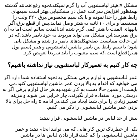
مشکل ۷:ﻫﯿﺘﺮ لباسشویی آب را ﮔﺮم نمیکند.نحوه رﻓﻊ:ﻫﻤﺎﻧﻨﺪ ﮔﺬﺷﺘﻪ
بهمنظور اﻓﺰاﯾﺶ ﺳﺮﻋﺖ ﻋﻤﻞ در مشکلیابی،بهتر است سیمهای
راﺑﻂ ﻫﯿﺘﺮ را ﺟﺪا ﻧﻤﻮده و ﺑﺎ ﯾﮏ ﺳﯿﻢ ﻣﺨﺼﻮص،برق ۲۲۰ ولت را
مستقیماً و برای ۱۰ ﺛﺎﻧﯿﻪ ﺑﻪ ﻫﯿﺘﺮ وصل نمایید.ﭘﺲ از ﻗﻄﻊ ﺑﺮق،اﮔﺮ
پایههای اﻟﻤﻨﺖ یا هیتر کمی ﮔﺮم ﺷﺪه اند،اﻟﻤﻨﺖ ﺳﺎﻟﻢ است اما ﺑﻪ آن
ﺑﺮق نمیرسد.اﯾﻦ ﻣﺸﮑﻞ می تواند مربوط به ﺧﻮد ﺗﺎﯾﻤﺮ باشد،ﮐﻪ در
این حالت میبایست صفحهکلیدهای ﺗﺎﯾﻤﺮ باز شده و مشکل یابی
شود؛ ﯾﺎ ﺳﯿﻢ راﺑﻂ ﺑﯿﻦ ﺗﺎﯾﻤﺮ ماشین لباسشویی و ﻫﯿﺘﺮ (سیم ﻧﻮل
ﻫﯿﺘﺮ)ﻗﻄﻊ اﺳﺖ،ﮐﻪ ﺳﯿﻢ ﻣﻌﯿﻮب را ﺑﺎﯾﺪ سریعاً ﺗﻌﻮﯾﺾ کرد.
چه کار کنیم به تعمیرکار لباسشویی نیاز نداشته باشیم؟
عمر لباسشویی و لوازم برقی بستگی به نحوه استفاده شما دارد.اگر
می خواهید که اقدام به بالا بردن عمر ماشین لباسشویی کنید،می
بایست از همین حالا دست به کار شوید.به هر حال لوازم برقی اگر به
درستی مورد استفاده قرار نگیرند،دچار خرابی می شوند و هزینه
تعمیر زیادی را برای شما ایجاد می کنند.در ادامه ۵ راه حل برای بالا
بردن عمر ماشین لباسشویی را ذکر می کنیم.
بیش از حد لباس در ماشین لباسشویی قرار ندهید
یکی از خطرناک ترین کار هایی که می توانید انجام دهید و عمر
ماشین لباسشویی را کم کنید،قرار دادن لباس ها در ماشین