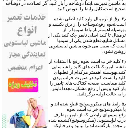
ﺑﻪ ﻣﺎﺷﯿﻦ نمیرسد،اﺑﺘﺪا دوشاخه را باز کنید.اﮔﺮ اﺗﺼﺎﻻت در دوشاخه
ﺻﺤﯿﺢ اﺳﺖ،ﮐﺎﺑﻞ راﺑﻂ را ﺗﻌﻮﯾﺾ کنید.
۳٫ ﺑﺮق از ﺗﺮﻣﯿﻨﺎل وارد ﮐﻠﯿﺪ اﺻﻠﯽ ﻧﺸﺪه
است.نحوه رﻓﻊ:دوشاخه را از ﺑﺮق بکشید و
بهوسیله اهممتر،ارﺗﺒﺎط سیمها را از
ﺗﺮﻣﯿﻨﺎل ﺗﺎ ﮐﻠﯿﺪ اﺻﻠﯽ ﺗﺎﯾﻤﺮ چک کنید.یکی از
مسائل شایع،ﻗﻄﻊ شدن ﯾﮑﯽ از سیمها
است که سبب می شود،ﻣﺎﺷﯿﻦ لباسشویی
روﺷﻦ نشود.
۴٫ ﮐﻠﯿﺪ ﺧﺮاب اﺳﺖ.نحوه رفع:ﺑﺎ اﺳﺘﻔﺎده از
ﻧﻘﺸﻪ ﺗﺎﯾﻤﺮ،ﮐﻨﺘﺎﮐﺖ ﻫﺎی ﮐﻠﯿﺪ را ﺷﻨﺎﺳﺎﯾﯽ
کنید.بهوسیله اهممتر هرکدام از قطبهای
ﮐﻠﯿﺪ را ﺗﺴﺖ ﮐﻨﯿﺪ.در ﺻﻮرت ﺧﺮاب ﺑﻮدن
ﮐﻠﯿﺪ میبایست ﺻﻔﺤﻪ ﮐﻨﺘﺎﮐﺖ ﻫﺎی ﺗﺎﯾﻤﺮ را
باز کنید و ﭘﺲ از رﻓﻊ مشکل،مجدداً ﺗﺎﯾﻤﺮ
را به حالت اوﻟﯿﻪ برگردانید.
۵٫ رابط های ﻣﯿﮑﺮوﺳﻮﺋﯿﭻ ﻗﻄﻊ شده اند و
ﯾﺎ ﻣﯿﮑﺮوﺳﻮﺋﯿﭻ ﺧﺮاب اﺳﺖ.نحوه
رفع:سیمهای راﺑﻄﯽ ﮐﻪ از ﺗﺎﯾﻤﺮ بهطرف
درب لباسشویی (ﻣﯿﮑﺮوﺳﻮﺋﯿﭻ)کشیده شده
و مجدداً بازگشته اند،را ﺑﯿﺎﺑﯿﺪ و درحالیکه