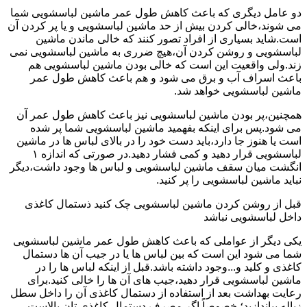
دو عامل دیگری که باعث کاهش طول عمر ماشین لباسشویی شما
می شوند،خالی کردن بیش از حد ماشین لباسشویی و یا پر کردن آن
است.شاید بسیاری از افراد تصور کنند که خالی ماندن ماشین
لباسشویی و روشن کردن آن،هیچ ضرری به ماشین لباسشویی نمی
زند.ولی واقعیت این است که خالی بودن ماشین لباسشویی هم
باعث اسراف آب و برق می شود و هم باعث کاهش طول عمر
ماشین لباسشویی خواهد شد.
همچنین،پر بودن ماشین لباسشویی نیز باعث کاهش طول عمر آن
می شود.پس برای اینکه بفهمید ماشین لباسشویی شما پر شده
است یا هنوز جا دارد،باید دست خود را در بالای لباس ها در ماشین
لباسشویی قرار دهید و کمی فشار دهید.در صورتی که اندازه ۱
انگشت میان سقف ماشین لباسشویی و لباس ها وجود داشت،دیگر
نباید ماشین لباسشویی را پر کنید.
قبل از روشن کردن ماشین لباسشویی چک کنید ذستمال کاغذی
داخل لباسشویی نباشد
یکی دیگر از عواملی که باعث کاهش طول عمر ماشین لباسشویی
شما می شود این است که بین لباس ها یا در جیب آن ها دستمال
کاغذی و کلید و...وجود داشته باشد.قبل از اینکه لباس ها را در
ماشین لباسشویی قرار دهید،جیب های آن ها را خالی کنید.برای
رعایت بهداشت بعد از استفاده از دستمال کاغذی آن را داخل سطل
زباله بیاندازید؛ خصوصاً اگر مصرف دستمال کاغذی تان بالاست.