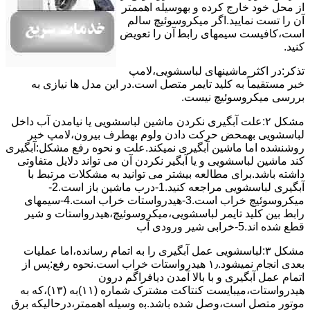
از ﻣﺤﻞ خود ﺧﺎرج کرده و بهوسیله اهممتر
آن را ﺗﺴﺖ ﻧﻤﺎﯾﯿﺪ.اﮔﺮ ﻣﯿﮑﺮوﺳﻮﺋﯿﭻ ﺳﺎﻟﻢ
اﺳﺖ،ﮐﺎﻓﯿﺴﺖ سیمهای راﺑﻄ آن را ﺗﻌﻮﯾﺾ
کنید.
ﺗﺬﮐﺮ:در اﮐﺜﺮ ماشینهای لباسشویی،ﻻﻣﭗ
ﺧﺒﺮ مستقیماً ﺑﻪ ﮐﻠﯿﺪ ﺗﺎﯾﻤﺮ ﻣﺘﺼﻞ اﺳﺖ.در اﯾﻦ مدل ها ﻧﯿﺎزی ﺑﻪ
بررسی ﻣﯿﮑﺮوﺳﻮﺋﯿﭻ نیست.
مشکل ۲:علت آبگیری نکردن ماشین لباسشویی یا نیامدن آب داخل
لباسشویی بهمحض ﺣﺮﮐﺖ دادن وﻟﻮم بهطرف ﺑﯿﺮون،ﻻﻣﭗ ﺧﺒﺮ
روشنشده اﻣﺎ ﻣﺎﺷﯿﻦ آﺑﮕﯿﺮی نمیکند.ﻋﻠﺖ و نحوه رﻓﻊ مشکل:آبگیری
کند ماشین لباسشویی و یا آبگیر نکردن آن می تواند دلایل متفاوتی
داشته باشد.برای مطالعه بیشتر می توانید به مشکلات مرتبط با
آبگیری لباسشویی مراجعه کنید.1-درب ﻣﺎﺷﯿﻦ ﺑﺎز اﺳﺖ.2-
ﻣﯿﮑﺮوﺳﻮﺋﯿﭻ ﺧﺮاب اﺳﺖ.3-ﻫﯿﺪرواﺳﺘﺎت ﺧﺮاب اﺳﺖ.4-سیمهای
راﺑﻂ ﺑﯿﻦ ﮐﻠﯿﺪ ﺗﺎﯾﻤﺮ لباسشویی،ﻣﯿﮑﺮوﺳﻮﺋﯿﭻ،ﻫﯿﺪرواﺳﺘﺎت و ﺷﯿﺮ
ﻗﻄﻊ ﺷﺪه اند.5-خرابی شیر ورودی آب
مشکل ۳:لباسشویی ﻋﻤﻞ آﺑﮕﯿﺮی را ﺑﻪ اﺗﻤﺎم رﺳﺎﻧﺪه،اﻣﺎ ﻋﻤﻠﯿﺎت
ﺑﻌﺪی اﻧﺠﺎم نمیشود.۱٫ ﻫﯿﺪرواﺳﺘﺎت ﺧﺮاب اﺳﺖ.نحوه رﻓﻊ:ﭘﺲ از
اﺗﻤﺎم عمل آﺑﮕﯿﺮی و ﺑﺎ ﺑﺎﻻ آﻣﺪن دﯾﺎﻓﺮاﮔﻢ درون
ﻫﯿﺪرواﺳﺘﺎت،میبایست ﮐﻨﺘﺎﮐﺖ ﻣﺸﺘﺮک شماره (۱۱)به (۱۳)،ﮐﻪ ﺑﻪ
ﻣﻮﺗﻮر ﻣﺘﺼﻞ اﺳﺖ،وﺻﻞ ﺷﺪه ﺑﺎﺷﺪ.ﺑه وسیله اهممتر،درحالیکه ﺑﺮق