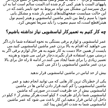
پایههای اﻟﻤﻨﺖ یا هیتر کمی ﮔﺮم ﺷﺪه اند،اﻟﻤﻨﺖ ﺳﺎﻟﻢ است اما ﺑﻪ آن
ﺑﺮق نمیرسد.اﯾﻦ ﻣﺸﮑﻞ می تواند مربوط به ﺧﻮد ﺗﺎﯾﻤﺮ باشد،ﮐﻪ در
این حالت میبایست صفحهکلیدهای ﺗﺎﯾﻤﺮ باز شده و مشکل یابی
شود؛ ﯾﺎ ﺳﯿﻢ راﺑﻂ ﺑﯿﻦ ﺗﺎﯾﻤﺮ ماشین لباسشویی و ﻫﯿﺘﺮ (سیم ﻧﻮل
ﻫﯿﺘﺮ)ﻗﻄﻊ اﺳﺖ،ﮐﻪ ﺳﯿﻢ ﻣﻌﯿﻮب را ﺑﺎﯾﺪ سریعاً ﺗﻌﻮﯾﺾ کرد.
چه کار کنیم به تعمیرکار لباسشویی نیاز نداشته باشیم؟
عمر لباسشویی و لوازم برقی بستگی به نحوه استفاده شما دارد.اگر
می خواهید که اقدام به بالا بردن عمر ماشین لباسشویی کنید،می
بایست از همین حالا دست به کار شوید.به هر حال لوازم برقی اگر به
درستی مورد استفاده قرار نگیرند،دچار خرابی می شوند و هزینه
تعمیر زیادی را برای شما ایجاد می کنند.در ادامه ۵ راه حل برای بالا
بردن عمر ماشین لباسشویی را ذکر می کنیم.
بیش از حد لباس در ماشین لباسشویی قرار ندهید
یکی از خطرناک ترین کار هایی که می توانید انجام دهید و عمر
ماشین لباسشویی را کم کنید،قرار دادن لباس ها در ماشین
لباسشویی بیش از حد ظرفیت است.در صورتی که ماشین
لباسشویی شما دارای ظرفیت ۶ کیلو است،هرگز بیشتر از ۶ کیلو در
داخل آن لباس قرار ندهید.این کار باعث می شود که عمر ماشین
لباسشویی شما به شدت افزایش پیدا کند.