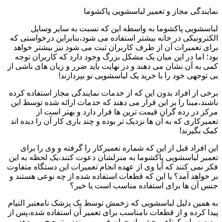
نمایندگی مجاز و تعمیر لباسشویی پاکشوما
لباسشویی پاکشوما به واسطه این که نسبت به سایر وسایل
الکترونیکی در خانه بیشتر استفاده می شود،بنابراین درخواستی که
برای تعمیرات آن از طرف کاربران ثبت می شود نیز بیشتر خواهد
بود؛ اما در این میان یک مشکل بزرگ وجود دارد که کاربران توجه
کمی به آن نشان می دهند و در نهایت باید ضرر و زیان های ناشی از
بی توجهی خود را با خرید یک لباسشویی نو بپردازند!
برخی از افراد بدون این که از خدمات نمایندگی مجاز استفاده کرده
باشند،مبنا را بر این قرار می دهند که خدمات ارائه شده توسط این
مرکز در رده گران قیمت ترین ها قرار دارد و بهتر است از
تعمیرکاری که به آن ها نزدیک تر بوده و چند باری کار آن را دیده اند
کمک بگیرند!
این افراد قبل از این که شماره تعمیرکار را گرفته و وی را برای
تعمیر لباسشویی پاکشوما به منزلشان دعوت کنند،یک لحظه به این
فکر نمی کنند که آیا وی از عهده انجام تعمیرات این دستگاه متفاوت
بر خواهد آمد؟ یا این که قطعات استفاده شده از چه نوعی هستند و
جنس آن ها برای استفاده مناسب است یا خیر؟
به همین دلیل لباسشویی که زخمش توسط یک پزشک نامعتبر التیام
پیدا کرده و از قطعات نامناسب برای تعمیر آن استفاده شده،پس از
مدت زمان کوتاهی چشم از جهان فرو می بندد و ترجیح می دهد