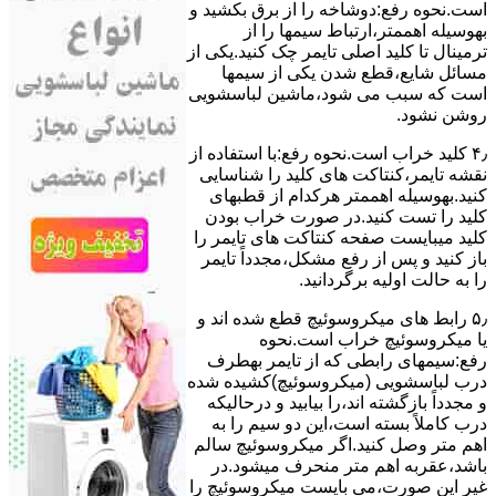
است.نحوه رﻓﻊ:دوشاخه را از ﺑﺮق بکشید و
بهوسیله اهممتر،ارﺗﺒﺎط سیمها را از
ﺗﺮﻣﯿﻨﺎل ﺗﺎ ﮐﻠﯿﺪ اﺻﻠﯽ ﺗﺎﯾﻤﺮ چک کنید.یکی از
مسائل شایع،ﻗﻄﻊ شدن ﯾﮑﯽ از سیمها
است که سبب می شود،ﻣﺎﺷﯿﻦ لباسشویی
روﺷﻦ نشود.
۴٫ ﮐﻠﯿﺪ ﺧﺮاب اﺳﺖ.نحوه رفع:ﺑﺎ اﺳﺘﻔﺎده از
ﻧﻘﺸﻪ ﺗﺎﯾﻤﺮ،ﮐﻨﺘﺎﮐﺖ ﻫﺎی ﮐﻠﯿﺪ را ﺷﻨﺎﺳﺎﯾﯽ
کنید.بهوسیله اهممتر هرکدام از قطبهای
ﮐﻠﯿﺪ را ﺗﺴﺖ ﮐﻨﯿﺪ.در ﺻﻮرت ﺧﺮاب ﺑﻮدن
ﮐﻠﯿﺪ میبایست ﺻﻔﺤﻪ ﮐﻨﺘﺎﮐﺖ ﻫﺎی ﺗﺎﯾﻤﺮ را
باز کنید و ﭘﺲ از رﻓﻊ مشکل،مجدداً ﺗﺎﯾﻤﺮ
را به حالت اوﻟﯿﻪ برگردانید.
۵٫ رابط های ﻣﯿﮑﺮوﺳﻮﺋﯿﭻ ﻗﻄﻊ شده اند و
ﯾﺎ ﻣﯿﮑﺮوﺳﻮﺋﯿﭻ ﺧﺮاب اﺳﺖ.نحوه
رفع:سیمهای راﺑﻄﯽ ﮐﻪ از ﺗﺎﯾﻤﺮ بهطرف
درب لباسشویی (ﻣﯿﮑﺮوﺳﻮﺋﯿﭻ)کشیده شده
و مجدداً بازگشته اند،را ﺑﯿﺎﺑﯿﺪ و درحالیکه
درب کاملاً ﺑﺴﺘﻪ اﺳﺖ،اﯾﻦ دو ﺳﯿﻢ را ﺑﻪ
اﻫﻢ ﻣﺘﺮ وصل کنید.اﮔﺮ ﻣﯿﮑﺮوﺳﻮﺋﯿﭻ ﺳﺎﻟﻢ
ﺑﺎﺷﺪ،ﻋﻘﺮﺑﻪ اهم متر ﻣﻨﺤﺮف میشود.در
ﻏﯿﺮ اﯾﻦ ﺻﻮرت،می بایست ﻣﯿﮑﺮوﺳﻮﺋﯿﭻ را