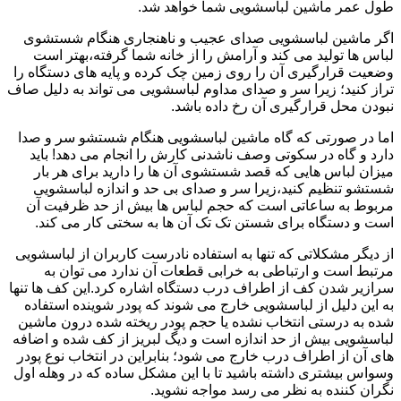
طول عمر ماشین لباسشویی شما خواهد شد.
اگر ماشین لباسشویی صدای عجیب و ناهنجاری هنگام شستشوی
لباس ها تولید می کند و آرامش را از خانه شما گرفته،بهتر است
وضعیت قرارگیری آن را روی زمین چک کرده و پایه های دستگاه را
تراز کنید؛ زیرا سر و صدای مداوم لباسشویی می تواند به دلیل صاف
نبودن محل قرارگیری آن رخ داده باشد.
اما در صورتی که گاه ماشین لباسشویی هنگام شستشو سر و صدا
دارد و گاه در سکوتی وصف ناشدنی کارش را انجام می دهد! باید
میزان لباس هایی که قصد شستشوی آن ها را دارید برای هر بار
شستشو تنظیم کنید،زیرا سر و صدای بی حد و اندازه لباسشویی
مربوط به ساعاتی است که حجم لباس ها بیش از حد ظرفیت آن
است و دستگاه برای شستن تک تک آن ها به سختی کار می کند.
از دیگر مشکلاتی که تنها به استفاده نادرست کاربران از لباسشویی
مرتبط است و ارتباطی به خرابی قطعات آن ندارد می توان به
سرازیر شدن کف از اطراف درب دستگاه اشاره کرد.این کف ها تنها
به این دلیل از لباسشویی خارج می شوند که پودر شوینده استفاده
شده به درستی انتخاب نشده یا حجم پودر ریخته شده درون ماشین
لباسشویی بیش از حد اندازه است و دیگ لبریز از کف شده و اضافه
های آن از اطراف درب خارج می شود؛ بنابراین در انتخاب نوع پودر
وسواس بیشتری داشته باشید تا با این مشکل ساده که در وهله اول
نگران کننده به نظر می رسد مواجه نشوید.