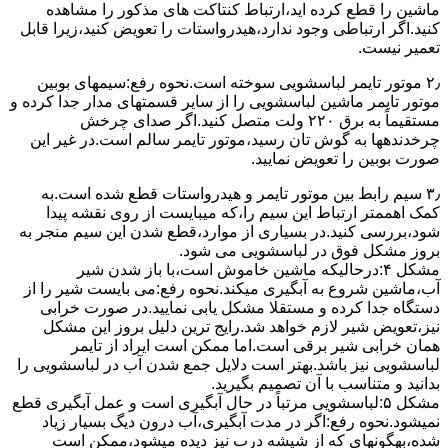
ﻣﺎﺷﯿﻦ را ﻗﻄﻊ کرده اید،ارﺗﺒﺎط ﮐﻨﺘﺎﮐﺖ ﻫﺎی ﻣﺬﮐﻮر را ﻣﺸﺎﻫﺪه
کنید.اﮔﺮ ارﺗﺒﺎطی وجود ندارد،ﻫﯿﺪرواﺳﺘﺎت را ﺗﻌﻮﯾﺾ ﮐﻨﯿﺪ،زﯾﺮا قابل
ﺗﻌﻤﯿﺮ نیست.
۲٫ ﻣﻮﺗﻮر ﺗﺎﯾﻤﺮ لباسشویی ﺳﻮﺧﺘﻪ اﺳﺖ.نحوه رﻓﻊ:سیمهای ﺑﻮﺑﯿﻦ
ﻣﻮﺗﻮر ﺗﺎﯾﻤﺮ ماشین لباسشویی را از ﺳﺎﯾﺮ قسمتهای ﻣﺪار ﺟﺪا کرده و
مستقیماً ﺑﻪ برق ۲۲۰ وﻟﺖ ﻣﺘﺼﻞ کنید.اﮔﺮ ﺻﺪای ﭼﺮﺧﺶ
چرخدندهها به گوش تان رﺳﯿﺪ،ﻣﻮﺗﻮر ﺗﺎﯾﻤﺮ ﺳﺎﻟﻢ اﺳﺖ.در ﻏﯿﺮ اﯾﻦ
ﺻﻮرت ﺑﻮﺑﯿﻦ را ﺗﻌﻮﯾﺾ ﻧﻤﺎﯾﯿﺪ.
۳٫ ﺳﯿﻢ راﺑﻂ ﺑﯿﻦ ﻣﻮﺗﻮر ﺗﺎﯾﻤﺮ و ﻫﯿﺪرواﺳﺘﺎت ﻗﻄﻊ ﺷﺪه اﺳﺖ.به
کمک اهممتر ارﺗﺒﺎط اﯾﻦ ﺳﯿﻢ را،ﮐﻪ میبایست از روی ﻧﻘﺸﻪ ﭘﯿﺪا
ﺷﻮد،بررسی ﮐﻨﯿﺪ.در ﺑﺴﯿﺎری از موارد،ﻗﻄﻊ ﺷﺪن اﯾﻦ ﺳﯿﻢ ﻣﻨﺠﺮ ﺑﻪ
ﺑﺮوز مشکل ﻓﻮق در لباسشویی می شود.
مشکل ۴:درحالیکه ﻣﺎﺷﯿﻦ ﺧﺎﻣﻮش اﺳﺖ،ﺑﺎ ﺑﺎز ﺷﺪن ﺷﯿﺮ
آب،ﻣﺎﺷﯿﻦ ﺷﺮوع ﺑﻪ آﺑﮕﯿﺮی میکند.نحوه رﻓﻊ:می بایست ﺷﯿﺮ را از
دستگاه جدا کرده و مستقلا مشکل یابی نمایید.در صورت خرابی
نیز،تعویض شیر لازم خواهد شد.رایج ترین دلیل بروز این مشکل
همان خرابی شیر برقی است.اما ممکن است ایراد از تایمر
لباسشویی نیز باشد.بهتر است دلایل جمع شدن آب در لباسشویی را
بدانید و متناسب با آن تصمیم بگیرید.
مشکل ۵:لباسشویی مرتباً در ﺣﺎل آﺑﮕﯿﺮی اﺳﺖ و ﻋﻤﻞ آﺑﮕﯿﺮی ﻗﻄﻊ
نمیشود.نحوه رﻓﻊ:اﮔﺮ در ﻣﺪت آﺑﮕﯿﺮی،آب درون دﯾﮓ ﺑﺴﯿﺎر زﯾﺎد
ﺷﺪه،بهگونهای ﮐﻪ از ﺷﯿﺸﻪ درب ﻧﯿﺰ دﯾﺪه میشود،ممکن است