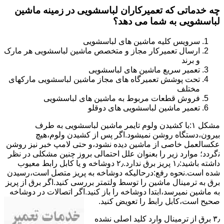
چه خدماتی که تعمیرکاران لباسشویی در زمینه ماشین
لباسشویی به شما می دهد؟
سرویس کلیه ماشین های لباسشویی
ارسال تعمیرکار مجاز و متخصص ماشین لباسشویی هر مارک
و برند
تعمیر سریع ماشین های لباسشویی
تحت پوشش تعمیرگاه های مجاز ماشین لباسشویی مارکهای
مختلف
فروش قطعات مربوط به ماشین های لباسشویی
تعمیر ماشین لباسشویی های دوقلو
مشکل ۱:ﺑﺎ ﮐﺸﯿﺪن وﻟﻮم ﺗﺎﯾﻤﺮ ماشین لباسشویی به طرف
ﺑﯿﺮون،دستگاه روﺷﻦ نمیشود.اﮔﺮ ﭘﺲ از ﮐﺸﯿﺪن وﻟﻮم،ﻫﯿﭻ
عکسالعمل ﺧﺎﺻﯽ از ﻣﺎﺷﯿﻦ دﯾﺪه نشود،و حتی ﻻﻣﭗ ﺧﺒﺮ ﻧﯿﺰ روﺷﻦ
ﻧگردد؛ موارد زیر را بعنوان ﻋﻠﻞ احتمالی بروز چنین مشکلی در نظر
داشته باشید:۱٫ ﭘﺮﯾﺰ ﺑﺮق ﻧﺪارد.۲٫ دوﺷﺎﺧﻪ و ﯾﺎ ﮐﺎﺑﻞ راﺑﻂ ﻣﻌﯿﻮب
ﺷﺪه است.نحوه رفع:درحالیکه دوﺷﺎﺧﻪ ﺑﻪ ﭘﺮﯾﺰ ﻣﺘﺼﻞ اﺳﺖ،رﺳﯿﺪن
ﺑﺮق ﺑﻪ ﺗﺮﻣﯿﻨﺎل ﻣﺎﺷﯿﻦ را ﺗﻮﺳﻂ ولتمتر بررسی ﮐﻨﯿﺪ.اﮔﺮ ﺑﺮق از ﭘﺮﯾﺰ
ﺑﻪ ﻣﺎﺷﯿﻦ نمیرسد،اﺑﺘﺪا دوشاخه را باز کنید.اﮔﺮ اﺗﺼﺎﻻت در دوشاخه
ﺻﺤﯿﺢ اﺳﺖ،ﮐﺎﺑﻞ راﺑﻂ را ﺗﻌﻮﯾﺾ کنید.
۳٫ ﺑﺮق از ﺗﺮﻣﯿﻨﺎل وارد ﮐﻠﯿﺪ اﺻﻠﯽ ﻧﺸﺪه