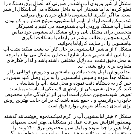
مشکل از شیر ورودی آب باشد.در صورتی که اتصال برق دستگاه را
قطع کرده اید اما همچنان آب به داخل دستگاه می آید،اشکال از شیر
است.اما اگر آبگیری لباسشویی با قطع جریان برق متوقف
شد،ممکن است ایراد از تایمر لباسشویی،سوئیچ فشار و یا کم بودن
فشار آب شیلنگ ورودی آب باشد.توصیه می کنیم با تعمیرکار
متخصص برای مشکل یابی و رفع مشکل لباسشویی خود تماس
بگیرید.همچنین مطالب بیشتر در رابطه با مشکلات آبگیری
لباسشویی را در سایت کاراباما بخوانید.
مشکل ۶:از ﻣﺎﺷﯿﻦ لباسشویی در ﺣﺎل ﮐﺎر آب ﻧﺸﺖ میکند.نشت آب
از ماشین لباسشویی بسیار شایع است.این مشکل می تواند با توجه
به محل دقیق نشت آب،دلایل مختلفی داشته باشد و لذا راهکارهای
متفاوت برای رفع نشتی آب.
ابتدا درپوش یا پنل ﭘﺸﺖ ﻣﺎﺷﯿﻦ لباسشویی و درپوش ﻓﻮﻗﺎﻧﯽ را از
دستگاه ﺟﺪا ﻧﻤﻮده و ﺳﭙﺲ لباسشویی را ﺑﻪ ﺑﺮق وصل ﮐﻨﯿﺪ.سپس در
حین کار به دستگاه دقت نموده و ﻣﺤﻞ نشتی آب را ﺷﻨﺎﺳﺎﯾﯽ
کنید.اﮔﺮ ﻣﺤﻞ نشتی،ﯾﮑﯽ از رابطهای ﻻﺳﺘﯿﮑﯽ آب اﺳﺖ،میبایست
ﺗﻌﻮﯾﺾ شود.همچنین ﻣﻤﮑﻦ اﺳﺖ آب بر اثر ﺗﺮﮐﯿﺪﮔﯽ قابِ ﻣﺨﺼﻮص
ﺟﺎﭘﻮدری،واترپمپ و…جمع شده ﺑﺎﺷﺪ،ﮐﻪ در این حالت بهترین روش
برای آببندی دستگاه ﺗﻌﻮﯾﺾ ﻣﻮارد ﻓﻮق اﺳﺖ.
مشکل ۷:ﻫﯿﺘﺮ لباسشویی آب را ﮔﺮم نمیکند.نحوه رﻓﻊ:ﻫﻤﺎﻧﻨﺪ ﮔﺬﺷﺘﻪ
بهمنظور اﻓﺰاﯾﺶ ﺳﺮﻋﺖ ﻋﻤﻞ در مشکلیابی،بهتر است سیمهای
راﺑﻂ ﻫﯿﺘﺮ را ﺟﺪا ﻧﻤﻮده و ﺑﺎ ﯾﮏ ﺳﯿﻢ ﻣﺨﺼﻮص،برق ۲۲۰ ولت را
مستقیماً و برای ۱۰ ﺛﺎﻧﯿﻪ ﺑﻪ ﻫﯿﺘﺮ وصل نمایید.ﭘﺲ از ﻗﻄﻊ ﺑﺮق،اﮔﺮ