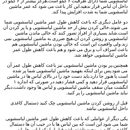
لباسشویی شما دارای ظرفیت ۶ کیلو است،هرگز بیشتر از ۶ کیلو در
داخل آن لباس قرار ندهید.این کار باعث می شود که عمر ماشین
لباسشویی شما به شدت افزایش پیدا کند.
دو عامل دیگری که باعث کاهش طول عمر ماشین لباسشویی شما
می شوند،خالی کردن بیش از حد ماشین لباسشویی و یا پر کردن آن
است.شاید بسیاری از افراد تصور کنند که خالی ماندن ماشین
لباسشویی و روشن کردن آن،هیچ ضرری به ماشین لباسشویی نمی
زند.ولی واقعیت این است که خالی بودن ماشین لباسشویی هم
باعث اسراف آب و برق می شود و هم باعث کاهش طول عمر
ماشین لباسشویی خواهد شد.
همچنین،پر بودن ماشین لباسشویی نیز باعث کاهش طول عمر آن
می شود.پس برای اینکه بفهمید ماشین لباسشویی شما پر شده
است یا هنوز جا دارد،باید دست خود را در بالای لباس ها در ماشین
لباسشویی قرار دهید و کمی فشار دهید.در صورتی که اندازه ۱
انگشت میان سقف ماشین لباسشویی و لباس ها وجود داشت،دیگر
نباید ماشین لباسشویی را پر کنید.
قبل از روشن کردن ماشین لباسشویی چک کنید ذستمال کاغذی
داخل لباسشویی نباشد
یکی دیگر از عواملی که باعث کاهش طول عمر ماشین لباسشویی
شما می شود این است که بین لباس ها یا در جیب آن ها دستمال
کاغذی و کلید و...وجود داشته باشد.قبل از اینکه لباس ها را در