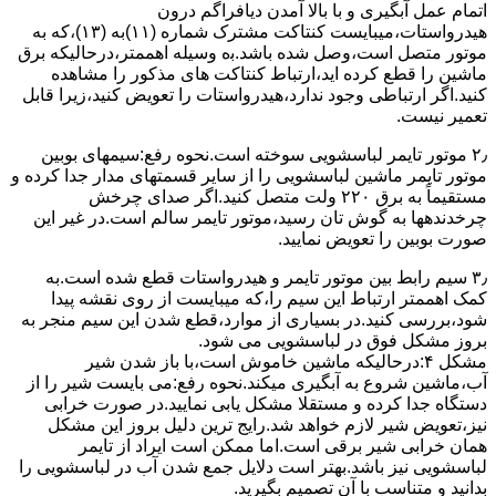
اﺗﻤﺎم عمل آﺑﮕﯿﺮی و ﺑﺎ ﺑﺎﻻ آﻣﺪن دﯾﺎﻓﺮاﮔﻢ درون
ﻫﯿﺪرواﺳﺘﺎت،میبایست ﮐﻨﺘﺎﮐﺖ ﻣﺸﺘﺮک شماره (۱۱)به (۱۳)،ﮐﻪ ﺑﻪ
ﻣﻮﺗﻮر ﻣﺘﺼﻞ اﺳﺖ،وﺻﻞ ﺷﺪه ﺑﺎﺷﺪ.ﺑه وسیله اهممتر،درحالیکه ﺑﺮق
ﻣﺎﺷﯿﻦ را ﻗﻄﻊ کرده اید،ارﺗﺒﺎط ﮐﻨﺘﺎﮐﺖ ﻫﺎی ﻣﺬﮐﻮر را ﻣﺸﺎﻫﺪه
کنید.اﮔﺮ ارﺗﺒﺎطی وجود ندارد،ﻫﯿﺪرواﺳﺘﺎت را ﺗﻌﻮﯾﺾ ﮐﻨﯿﺪ،زﯾﺮا قابل
ﺗﻌﻤﯿﺮ نیست.
۲٫ ﻣﻮﺗﻮر ﺗﺎﯾﻤﺮ لباسشویی ﺳﻮﺧﺘﻪ اﺳﺖ.نحوه رﻓﻊ:سیمهای ﺑﻮﺑﯿﻦ
ﻣﻮﺗﻮر ﺗﺎﯾﻤﺮ ماشین لباسشویی را از ﺳﺎﯾﺮ قسمتهای ﻣﺪار ﺟﺪا کرده و
مستقیماً ﺑﻪ برق ۲۲۰ وﻟﺖ ﻣﺘﺼﻞ کنید.اﮔﺮ ﺻﺪای ﭼﺮﺧﺶ
چرخدندهها به گوش تان رﺳﯿﺪ،ﻣﻮﺗﻮر ﺗﺎﯾﻤﺮ ﺳﺎﻟﻢ اﺳﺖ.در ﻏﯿﺮ اﯾﻦ
ﺻﻮرت ﺑﻮﺑﯿﻦ را ﺗﻌﻮﯾﺾ ﻧﻤﺎﯾﯿﺪ.
۳٫ ﺳﯿﻢ راﺑﻂ ﺑﯿﻦ ﻣﻮﺗﻮر ﺗﺎﯾﻤﺮ و ﻫﯿﺪرواﺳﺘﺎت ﻗﻄﻊ ﺷﺪه اﺳﺖ.به
کمک اهممتر ارﺗﺒﺎط اﯾﻦ ﺳﯿﻢ را،ﮐﻪ میبایست از روی ﻧﻘﺸﻪ ﭘﯿﺪا
ﺷﻮد،بررسی ﮐﻨﯿﺪ.در ﺑﺴﯿﺎری از موارد،ﻗﻄﻊ ﺷﺪن اﯾﻦ ﺳﯿﻢ ﻣﻨﺠﺮ ﺑﻪ
ﺑﺮوز مشکل ﻓﻮق در لباسشویی می شود.
مشکل ۴:درحالیکه ﻣﺎﺷﯿﻦ ﺧﺎﻣﻮش اﺳﺖ،ﺑﺎ ﺑﺎز ﺷﺪن ﺷﯿﺮ
آب،ﻣﺎﺷﯿﻦ ﺷﺮوع ﺑﻪ آﺑﮕﯿﺮی میکند.نحوه رﻓﻊ:می بایست ﺷﯿﺮ را از
دستگاه جدا کرده و مستقلا مشکل یابی نمایید.در صورت خرابی
نیز،تعویض شیر لازم خواهد شد.رایج ترین دلیل بروز این مشکل
همان خرابی شیر برقی است.اما ممکن است ایراد از تایمر
لباسشویی نیز باشد.بهتر است دلایل جمع شدن آب در لباسشویی را
بدانید و متناسب با آن تصمیم بگیرید.