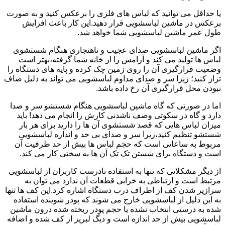
یا حداقل می توانید که لباس های فلزی را برعکس کنید و به صورت
برعکس در ماشین لباسشویی قرار دهید.این کار باعث افزایش
طول عمر ماشین لباسشویی شما خواهد شد.
اگر ماشین لباسشویی صدای عجیب و ناهنجاری هنگام شستشوی
لباس ها تولید می کند و آرامش را از خانه شما گرفته،بهتر است
وضعیت قرارگیری آن را روی زمین چک کرده و پایه های دستگاه را
تراز کنید؛ زیرا سر و صدای مداوم لباسشویی می تواند به دلیل صاف
نبودن محل قرارگیری آن رخ داده باشد.
اما در صورتی که گاه ماشین لباسشویی هنگام شستشو سر و صدا
دارد و گاه در سکوتی وصف ناشدنی کارش را انجام می دهد! باید
میزان لباس هایی که قصد شستشوی آن ها را دارید برای هر بار
شستشو تنظیم کنید،زیرا سر و صدای بی حد و اندازه لباسشویی
مربوط به ساعاتی است که حجم لباس ها بیش از حد ظرفیت آن
است و دستگاه برای شستن تک تک آن ها به سختی کار می کند.
از دیگر مشکلاتی که تنها به استفاده نادرست کاربران از لباسشویی
مرتبط است و ارتباطی به خرابی قطعات آن ندارد می توان به
سرازیر شدن کف از اطراف درب دستگاه اشاره کرد.این کف ها تنها
به این دلیل از لباسشویی خارج می شوند که پودر شوینده استفاده
شده به درستی انتخاب نشده یا حجم پودر ریخته شده درون ماشین
لباسشویی بیش از حد اندازه است و دیگ لبریز از کف شده و اضافه