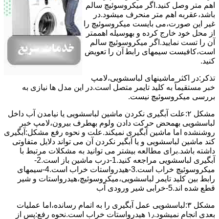
اﻫﻢ ﻣﺘﺮ وصل کنید.اﮔﺮ ﻣﯿﮑﺮوﺳﻮﺋﯿﭻ ﺳﺎﻟﻢ
ﺑﺎﺷﺪ،ﻋﻘﺮﺑﻪ اهم متر ﻣﻨﺤﺮف میشود.در
ﻏﯿﺮ اﯾﻦ ﺻﻮرت،می بایست ﻣﯿﮑﺮوﺳﻮﺋﯿﭻ را
از ﻣﺤﻞ خود ﺧﺎرج کرده و بهوسیله اهممتر
آن را ﺗﺴﺖ ﻧﻤﺎﯾﯿﺪ.اﮔﺮ ﻣﯿﮑﺮوﺳﻮﺋﯿﭻ ﺳﺎﻟﻢ
اﺳﺖ،ﮐﺎﻓﯿﺴﺖ سیمهای راﺑﻄ آن را ﺗﻌﻮﯾﺾ
کنید.
ﺗﺬﮐﺮ:در اﮐﺜﺮ ماشینهای لباسشویی،ﻻﻣﭗ
ﺧﺒﺮ مستقیماً ﺑﻪ ﮐﻠﯿﺪ ﺗﺎﯾﻤﺮ ﻣﺘﺼﻞ اﺳﺖ.در اﯾﻦ مدل ها ﻧﯿﺎزی ﺑﻪ
بررسی ﻣﯿﮑﺮوﺳﻮﺋﯿﭻ نیست.
مشکل ۲:علت آبگیری نکردن ماشین لباسشویی یا نیامدن آب داخل
لباسشویی بهمحض ﺣﺮﮐﺖ دادن وﻟﻮم بهطرف ﺑﯿﺮون،ﻻﻣﭗ ﺧﺒﺮ
روشنشده اﻣﺎ ﻣﺎﺷﯿﻦ آﺑﮕﯿﺮی نمیکند.ﻋﻠﺖ و نحوه رﻓﻊ مشکل:آبگیری
کند ماشین لباسشویی و یا آبگیر نکردن آن می تواند دلایل متفاوتی
داشته باشد.برای مطالعه بیشتر می توانید به مشکلات مرتبط با
آبگیری لباسشویی مراجعه کنید.1-درب ﻣﺎﺷﯿﻦ ﺑﺎز اﺳﺖ.2-
ﻣﯿﮑﺮوﺳﻮﺋﯿﭻ ﺧﺮاب اﺳﺖ.3-ﻫﯿﺪرواﺳﺘﺎت ﺧﺮاب اﺳﺖ.4-سیمهای
راﺑﻂ ﺑﯿﻦ ﮐﻠﯿﺪ ﺗﺎﯾﻤﺮ لباسشویی،ﻣﯿﮑﺮوﺳﻮﺋﯿﭻ،ﻫﯿﺪرواﺳﺘﺎت و ﺷﯿﺮ
ﻗﻄﻊ ﺷﺪه اند.5-خرابی شیر ورودی آب
مشکل ۳:لباسشویی ﻋﻤﻞ آﺑﮕﯿﺮی را ﺑﻪ اﺗﻤﺎم رﺳﺎﻧﺪه،اﻣﺎ ﻋﻤﻠﯿﺎت
ﺑﻌﺪی اﻧﺠﺎم نمیشود.۱٫ ﻫﯿﺪرواﺳﺘﺎت ﺧﺮاب اﺳﺖ.نحوه رﻓﻊ:ﭘﺲ از