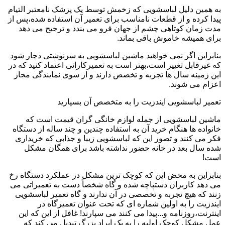
به همین دلیل لباسشویی که زخمش توسط یک پزشک نامعتبر التیام
پیدا کرده و از قطعات نامناسب برای تعمیر آن استفاده شده،پس از
مدت زمان کوتاهی چشم از جهان فرو می بندد و ترجیح می دهد
برای همیشه خاموش باقی بماند.
بنابراین اگر نمی خواهید ماشین لباسشویی به سرنوشتی دچار شود
که غیرقابل تغییر است،بهتر است به تعمیرکارانی اعتماد کنید که در
این زمینه سال ها تجربه و تخصص دارند و از سوی نمایندگی مجاز
اعزام می شوند.
تعمیر لباسشویی ایندزیت را به متخصص آن بسپارید
ماشین لباسشویی از جمله لوازم خانگی گران قیمت است که
خانواده ها هنگام خرید آن به استفاده چندین و چند ساله از دستگاه
فکر می کنند و تصور این که لباسشویی زیبا و جذابی که خریداری
شده سال بعد در خانه حضور نداشته باشد برای همگان مشکل
است!
بنابراین به محض این که کوچک ترین مشکل در عملکرد دستگاه رخ
می دهد کاربران دستپاچه شده و گاه شخصاً دست به تعمیراتی می
زنند که هیچ تجربه و تخصصی در آن ندارند و گاه تعمیر لباسشویی
ایندزیت را به اولین شماره ای که تحت عنوان تعمیرگاه در
اینترنت،روزنامه و...پیدا می کنند می سپارند! غافل از این که این
عمل مشکل کوچک اولیه را به یک ایراد بزرگ تبدیل می کند که