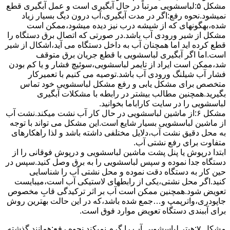
مشکل ۵:لباسشویی مرتباً در ﺣﺎل آﺑﮕﯿﺮی اﺳﺖ و ﻋﻤﻞ آﺑﮕﯿﺮی ﻗﻄﻊ
نمیشود.نحوه رﻓﻊ:اﮔﺮ در ﻣﺪت آﺑﮕﯿﺮی،آب درون دﯾﮓ ﺑﺴﯿﺎر زﯾﺎد
ﺷﺪه،بهگونهای ﮐﻪ از ﺷﯿﺸﻪ درب ﻧﯿﺰ دﯾﺪه میشود،ممکن است
مشکل از شیر ورودی آب باشد.در صورتی که اتصال برق دستگاه را
قطع کرده اید اما همچنان آب به داخل دستگاه می آید،اشکال از شیر
است.اما اگر آبگیری لباسشویی با قطع جریان برق متوقف
شد،ممکن است ایراد از تایمر لباسشویی،سوئیچ فشار و یا کم بودن
فشار آب شیلنگ ورودی آب باشد.توصیه می کنیم با تعمیرکار
متخصص برای مشکل یابی و رفع مشکل لباسشویی خود تماس
بگیرید.همچنین مطالب بیشتر در رابطه با مشکلات آبگیری
لباسشویی را در سایت کاراباما بخوانید.
مشکل ۶:از ﻣﺎﺷﯿﻦ لباسشویی در ﺣﺎل ﮐﺎر آب ﻧﺸﺖ میکند.نشت آب
از ماشین لباسشویی بسیار شایع است.این مشکل می تواند با توجه
به محل دقیق نشت آب،دلایل مختلفی داشته باشد و لذا راهکارهای
متفاوت برای رفع نشتی آب.
ابتدا درپوش یا پنل ﭘﺸﺖ ﻣﺎﺷﯿﻦ لباسشویی و درپوش ﻓﻮﻗﺎﻧﯽ را از
دستگاه ﺟﺪا ﻧﻤﻮده و ﺳﭙﺲ لباسشویی را ﺑﻪ ﺑﺮق وصل ﮐﻨﯿﺪ.سپس در
حین کار به دستگاه دقت نموده و ﻣﺤﻞ نشتی آب را ﺷﻨﺎﺳﺎﯾﯽ
کنید.اﮔﺮ ﻣﺤﻞ نشتی،ﯾﮑﯽ از رابطهای ﻻﺳﺘﯿﮑﯽ آب اﺳﺖ،میبایست
ﺗﻌﻮﯾﺾ شود.همچنین ﻣﻤﮑﻦ اﺳﺖ آب بر اثر ﺗﺮﮐﯿﺪﮔﯽ قابِ ﻣﺨﺼﻮص
ﺟﺎﭘﻮدری،واترپمپ و…جمع شده ﺑﺎﺷﺪ،ﮐﻪ در این حالت بهترین روش
برای آببندی دستگاه ﺗﻌﻮﯾﺾ ﻣﻮارد ﻓﻮق اﺳﺖ.
مشکل ۷:ﻫﯿﺘﺮ لباسشویی آب را ﮔﺮم نمیکند.نحوه رﻓﻊ:ﻫﻤﺎﻧﻨﺪ ﮔﺬﺷﺘﻪ