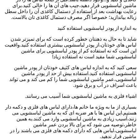
ماشین لباسشویی قرار دهید،جیب های آن ها را خالی کنید.برای
رعایت بهداشت بعد از استفاده از دستمال کاغذی آن را داخل سطل
زباله بیاندازید؛ خصوصاً اگر مصرف دستمال کاغذی تان بالاست.
به اندازه از پودر لباسشویی استفاده کنید
شاید تا به حال به ذهنتان خطور کرده است که برای تمیزتر شدن
لباس های خودتان،از پودر لباسشویی بیشتری استفاده کنید.واقعیت
این است که نه استفاده کم از پودر لباسشویی برای ماشین
لباسشویی شما مفید است نه استفاده زیاد!
سعی کنید که به اندازه لباس های کثیف خودتان از پودر ماشین
لباسشویی استفاده کنید.استفاده بیش از حد از پودر ماشین
لباسشویی،عمر ماشین لباسشویی شما را کم می کند و می تواند
باعث اسراف در آب و برق شود.
اشیاء فلزی به ماشین لباسشویی شما آسیب می رسانند.
بسیاری از ما به ویژه ما خانم ها،دارای لباس های فلزی و دکمه دار
هستیم.این لباس ها با هر ضربه ای که به ماشین لباسشویی می
زنند،آسیب زیادی به ماشین لباسشویی وارد می کنند.به همین
خاطر،توصیه می شود که برای بالا بردن عمر ماشین
لباسشویی،لباس هایی که دارای دکمه های فلزی می باشند را در
ماشین قرار ندهید.