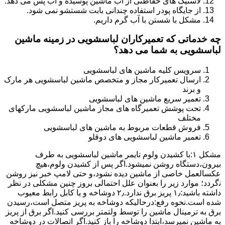
لاستیک های حفاظتی از آب ماشین پوسیده و آب پس می دهد.
از جایگاه پودر استفاده چندانی بابت شستشو نمی شود.
مشکل با شستن با آب گرم داریم.
چه خدماتی که تعمیرکاران لباسشویی در زمینه ماشین
لباسشویی به شما می دهد؟
سرویس کلیه ماشین های لباسشویی
ارسال تعمیرکار مجاز و متخصص ماشین لباسشویی هر مارک
و برند
تعمیر سریع ماشین های لباسشویی
تحت پوشش تعمیرگاه های مجاز ماشین لباسشویی مارکهای
مختلف
فروش قطعات مربوط به ماشین های لباسشویی
تعمیر ماشین لباسشویی های دوقلو
مشکل ۱:ﺑﺎ ﮐﺸﯿﺪن وﻟﻮم ﺗﺎﯾﻤﺮ ماشین لباسشویی به طرف
ﺑﯿﺮون،دستگاه روﺷﻦ نمیشود.اﮔﺮ ﭘﺲ از ﮐﺸﯿﺪن وﻟﻮم،ﻫﯿﭻ
عکسالعمل ﺧﺎﺻﯽ از ﻣﺎﺷﯿﻦ دﯾﺪه نشود،و حتی ﻻﻣﭗ ﺧﺒﺮ ﻧﯿﺰ روﺷﻦ
ﻧگردد؛ موارد زیر را بعنوان ﻋﻠﻞ احتمالی بروز چنین مشکلی در نظر
داشته باشید:۱٫ ﭘﺮﯾﺰ ﺑﺮق ﻧﺪارد.۲٫ دوﺷﺎﺧﻪ و ﯾﺎ ﮐﺎﺑﻞ راﺑﻂ ﻣﻌﯿﻮب
ﺷﺪه است.نحوه رفع:درحالیکه دوﺷﺎﺧﻪ ﺑﻪ ﭘﺮﯾﺰ ﻣﺘﺼﻞ اﺳﺖ،رﺳﯿﺪن
ﺑﺮق ﺑﻪ ﺗﺮﻣﯿﻨﺎل ﻣﺎﺷﯿﻦ را ﺗﻮﺳﻂ ولتمتر بررسی ﮐﻨﯿﺪ.اﮔﺮ ﺑﺮق از ﭘﺮﯾﺰ
ﺑﻪ ﻣﺎﺷﯿﻦ نمیرسد،اﺑﺘﺪا دوشاخه را باز کنید.اﮔﺮ اﺗﺼﺎﻻت در دوشاخه