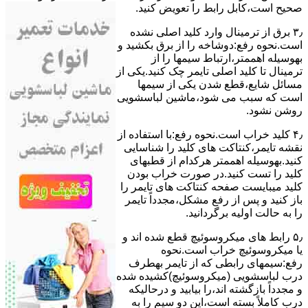
ﺻﺤﯿﺢ اﺳﺖ،ﮐﺎﺑﻞ راﺑﻂ را ﺗﻌﻮﯾﺾ کنید.
۳٫ ﺑﺮق از ﺗﺮﻣﯿﻨﺎل وارد ﮐﻠﯿﺪ اﺻﻠﯽ ﻧﺸﺪه
است.نحوه رﻓﻊ:دوشاخه را از ﺑﺮق بکشید و
بهوسیله اهممتر،ارﺗﺒﺎط سیمها را از
ﺗﺮﻣﯿﻨﺎل ﺗﺎ ﮐﻠﯿﺪ اﺻﻠﯽ ﺗﺎﯾﻤﺮ چک کنید.یکی از
مسائل شایع،ﻗﻄﻊ شدن ﯾﮑﯽ از سیمها
است که سبب می شود،ﻣﺎﺷﯿﻦ لباسشویی
روﺷﻦ نشود.
۴٫ ﮐﻠﯿﺪ ﺧﺮاب اﺳﺖ.نحوه رفع:ﺑﺎ اﺳﺘﻔﺎده از
ﻧﻘﺸﻪ ﺗﺎﯾﻤﺮ،ﮐﻨﺘﺎﮐﺖ ﻫﺎی ﮐﻠﯿﺪ را ﺷﻨﺎﺳﺎﯾﯽ
کنید.بهوسیله اهممتر هرکدام از قطبهای
ﮐﻠﯿﺪ را ﺗﺴﺖ ﮐﻨﯿﺪ.در ﺻﻮرت ﺧﺮاب ﺑﻮدن
ﮐﻠﯿﺪ میبایست ﺻﻔﺤﻪ ﮐﻨﺘﺎﮐﺖ ﻫﺎی ﺗﺎﯾﻤﺮ را
باز کنید و ﭘﺲ از رﻓﻊ مشکل،مجدداً ﺗﺎﯾﻤﺮ
را به حالت اوﻟﯿﻪ برگردانید.
۵٫ رابط های ﻣﯿﮑﺮوﺳﻮﺋﯿﭻ ﻗﻄﻊ شده اند و
ﯾﺎ ﻣﯿﮑﺮوﺳﻮﺋﯿﭻ ﺧﺮاب اﺳﺖ.نحوه
رفع:سیمهای راﺑﻄﯽ ﮐﻪ از ﺗﺎﯾﻤﺮ بهطرف
درب لباسشویی (ﻣﯿﮑﺮوﺳﻮﺋﯿﭻ)کشیده شده
و مجدداً بازگشته اند،را ﺑﯿﺎﺑﯿﺪ و درحالیکه
درب کاملاً ﺑﺴﺘﻪ اﺳﺖ،اﯾﻦ دو ﺳﯿﻢ را ﺑﻪ