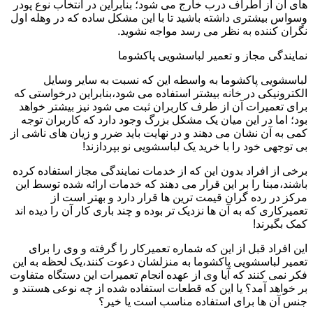
های آن از اطراف درب خارج می شود؛ بنابراین در انتخاب نوع پودر
وسواس بیشتری داشته باشید تا با این مشکل ساده که در وهله اول
نگران کننده به نظر می رسد مواجه نشوید.
نمایندگی مجاز و تعمیر لباسشویی پاکشوما
لباسشویی پاکشوما به واسطه این که نسبت به سایر وسایل
الکترونیکی در خانه بیشتر استفاده می شود،بنابراین درخواستی که
برای تعمیرات آن از طرف کاربران ثبت می شود نیز بیشتر خواهد
بود؛ اما در این میان یک مشکل بزرگ وجود دارد که کاربران توجه
کمی به آن نشان می دهند و در نهایت باید ضرر و زیان های ناشی از
بی توجهی خود را با خرید یک لباسشویی نو بپردازند!
برخی از افراد بدون این که از خدمات نمایندگی مجاز استفاده کرده
باشند،مبنا را بر این قرار می دهند که خدمات ارائه شده توسط این
مرکز در رده گران قیمت ترین ها قرار دارد و بهتر است از
تعمیرکاری که به آن ها نزدیک تر بوده و چند باری کار آن را دیده اند
کمک بگیرند!
این افراد قبل از این که شماره تعمیرکار را گرفته و وی را برای
تعمیر لباسشویی پاکشوما به منزلشان دعوت کنند،یک لحظه به این
فکر نمی کنند که آیا وی از عهده انجام تعمیرات این دستگاه متفاوت
بر خواهد آمد؟ یا این که قطعات استفاده شده از چه نوعی هستند و
جنس آن ها برای استفاده مناسب است یا خیر؟