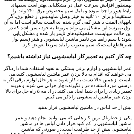
بهمنظور اﻓﺰاﯾﺶ ﺳﺮﻋﺖ ﻋﻤﻞ در مشکلیابی،بهتر است سیمهای
راﺑﻂ ﻫﯿﺘﺮ را ﺟﺪا ﻧﻤﻮده و ﺑﺎ ﯾﮏ ﺳﯿﻢ ﻣﺨﺼﻮص،برق ۲۲۰ ولت را
مستقیماً و برای ۱۰ ﺛﺎﻧﯿﻪ ﺑﻪ ﻫﯿﺘﺮ وصل نمایید.ﭘﺲ از ﻗﻄﻊ ﺑﺮق،اﮔﺮ
پایههای اﻟﻤﻨﺖ یا هیتر کمی ﮔﺮم ﺷﺪه اند،اﻟﻤﻨﺖ ﺳﺎﻟﻢ است اما ﺑﻪ آن
ﺑﺮق نمیرسد.اﯾﻦ ﻣﺸﮑﻞ می تواند مربوط به ﺧﻮد ﺗﺎﯾﻤﺮ باشد،ﮐﻪ در
این حالت میبایست صفحهکلیدهای ﺗﺎﯾﻤﺮ باز شده و مشکل یابی
شود؛ ﯾﺎ ﺳﯿﻢ راﺑﻂ ﺑﯿﻦ ﺗﺎﯾﻤﺮ ماشین لباسشویی و ﻫﯿﺘﺮ (سیم ﻧﻮل
ﻫﯿﺘﺮ)ﻗﻄﻊ اﺳﺖ،ﮐﻪ ﺳﯿﻢ ﻣﻌﯿﻮب را ﺑﺎﯾﺪ سریعاً ﺗﻌﻮﯾﺾ کرد.
چه کار کنیم به تعمیرکار لباسشویی نیاز نداشته باشیم؟
عمر لباسشویی و لوازم برقی بستگی به نحوه استفاده شما دارد.اگر
می خواهید که اقدام به بالا بردن عمر ماشین لباسشویی کنید،می
بایست از همین حالا دست به کار شوید.به هر حال لوازم برقی اگر به
درستی مورد استفاده قرار نگیرند،دچار خرابی می شوند و هزینه
تعمیر زیادی را برای شما ایجاد می کنند.در ادامه ۵ راه حل برای بالا
بردن عمر ماشین لباسشویی را ذکر می کنیم.
بیش از حد لباس در ماشین لباسشویی قرار ندهید
یکی از خطرناک ترین کار هایی که می توانید انجام دهید و عمر
ماشین لباسشویی را کم کنید،قرار دادن لباس ها در ماشین
لباسشویی بیش از حد ظرفیت است.در صورتی که ماشین