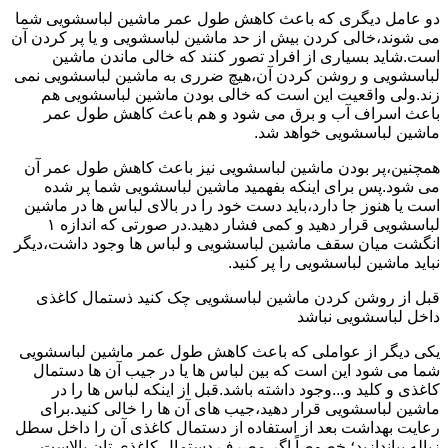
دو عامل دیگری که باعث کاهش طول عمر ماشین لباسشویی شما
می شوند،خالی کردن بیش از حد ماشین لباسشویی و یا پر کردن آن
است.شاید بسیاری از افراد تصور کنند که خالی ماندن ماشین
لباسشویی و روشن کردن آن،هیچ ضرری به ماشین لباسشویی نمی
زند.ولی واقعیت این است که خالی بودن ماشین لباسشویی هم
باعث اسراف آب و برق می شود و هم باعث کاهش طول عمر
ماشین لباسشویی خواهد شد.
همچنین،پر بودن ماشین لباسشویی نیز باعث کاهش طول عمر آن
می شود.پس برای اینکه بفهمید ماشین لباسشویی شما پر شده
است یا هنوز جا دارد،باید دست خود را در بالای لباس ها در ماشین
لباسشویی قرار دهید و کمی فشار دهید.در صورتی که اندازه ۱
انگشت میان سقف ماشین لباسشویی و لباس ها وجود داشت،دیگر
نباید ماشین لباسشویی را پر کنید.
قبل از روشن کردن ماشین لباسشویی چک کنید ذستمال کاغذی
داخل لباسشویی نباشد
یکی دیگر از عواملی که باعث کاهش طول عمر ماشین لباسشویی
شما می شود این است که بین لباس ها یا در جیب آن ها دستمال
کاغذی و کلید و...وجود داشته باشد.قبل از اینکه لباس ها را در
ماشین لباسشویی قرار دهید،جیب های آن ها را خالی کنید.برای
رعایت بهداشت بعد از استفاده از دستمال کاغذی آن را داخل سطل
زباله بیاندازید؛ خصوصاً اگر مصرف دستمال کاغذی تان بالاست.