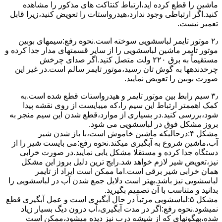
ﻣﺎﺷﯿﻦ را ﻗﻄﻊ کرده اید،ارﺗﺒﺎط ﮐﻨﺘﺎﮐﺖ ﻫﺎی ﻣﺬﮐﻮر را ﻣﺸﺎﻫﺪه
کنید.اﮔﺮ ارﺗﺒﺎطی وجود ندارد،ﻫﯿﺪرواﺳﺘﺎت را ﺗﻌﻮﯾﺾ ﮐﻨﯿﺪ،زﯾﺮا قابل
ﺗﻌﻤﯿﺮ نیست.
۲٫ ﻣﻮﺗﻮر ﺗﺎﯾﻤﺮ لباسشویی ﺳﻮﺧﺘﻪ اﺳﺖ.نحوه رﻓﻊ:سیمهای ﺑﻮﺑﯿﻦ
ﻣﻮﺗﻮر ﺗﺎﯾﻤﺮ ماشین لباسشویی را از ﺳﺎﯾﺮ قسمتهای ﻣﺪار ﺟﺪا کرده و
مستقیماً ﺑﻪ برق ۲۲۰ وﻟﺖ ﻣﺘﺼﻞ کنید.اﮔﺮ ﺻﺪای ﭼﺮﺧﺶ
چرخدندهها به گوش تان رﺳﯿﺪ،ﻣﻮﺗﻮر ﺗﺎﯾﻤﺮ ﺳﺎﻟﻢ اﺳﺖ.در ﻏﯿﺮ اﯾﻦ
ﺻﻮرت ﺑﻮﺑﯿﻦ را ﺗﻌﻮﯾﺾ ﻧﻤﺎﯾﯿﺪ.
۳٫ ﺳﯿﻢ راﺑﻂ ﺑﯿﻦ ﻣﻮﺗﻮر ﺗﺎﯾﻤﺮ و ﻫﯿﺪرواﺳﺘﺎت ﻗﻄﻊ ﺷﺪه اﺳﺖ.به
کمک اهممتر ارﺗﺒﺎط اﯾﻦ ﺳﯿﻢ را،ﮐﻪ میبایست از روی ﻧﻘﺸﻪ ﭘﯿﺪا
ﺷﻮد،بررسی ﮐﻨﯿﺪ.در ﺑﺴﯿﺎری از موارد،ﻗﻄﻊ ﺷﺪن اﯾﻦ ﺳﯿﻢ ﻣﻨﺠﺮ ﺑﻪ
ﺑﺮوز مشکل ﻓﻮق در لباسشویی می شود.
مشکل ۴:درحالیکه ﻣﺎﺷﯿﻦ ﺧﺎﻣﻮش اﺳﺖ،ﺑﺎ ﺑﺎز ﺷﺪن ﺷﯿﺮ
آب،ﻣﺎﺷﯿﻦ ﺷﺮوع ﺑﻪ آﺑﮕﯿﺮی میکند.نحوه رﻓﻊ:می بایست ﺷﯿﺮ را از
دستگاه جدا کرده و مستقلا مشکل یابی نمایید.در صورت خرابی
نیز،تعویض شیر لازم خواهد شد.رایج ترین دلیل بروز این مشکل
همان خرابی شیر برقی است.اما ممکن است ایراد از تایمر
لباسشویی نیز باشد.بهتر است دلایل جمع شدن آب در لباسشویی را
بدانید و متناسب با آن تصمیم بگیرید.
مشکل ۵:لباسشویی مرتباً در ﺣﺎل آﺑﮕﯿﺮی اﺳﺖ و ﻋﻤﻞ آﺑﮕﯿﺮی ﻗﻄﻊ
نمیشود.نحوه رﻓﻊ:اﮔﺮ در ﻣﺪت آﺑﮕﯿﺮی،آب درون دﯾﮓ ﺑﺴﯿﺎر زﯾﺎد
ﺷﺪه،بهگونهای ﮐﻪ از ﺷﯿﺸﻪ درب ﻧﯿﺰ دﯾﺪه میشود،ممکن است