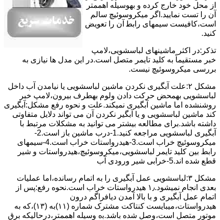
از ﻣﺤﻞ خود ﺧﺎرج کرده و بهوسیله اهممتر
آن را ﺗﺴﺖ ﻧﻤﺎﯾﯿﺪ.اﮔﺮ ﻣﯿﮑﺮوﺳﻮﺋﯿﭻ ﺳﺎﻟﻢ
اﺳﺖ،ﮐﺎﻓﯿﺴﺖ سیمهای راﺑﻄ آن را ﺗﻌﻮﯾﺾ
کنید.
ﺗﺬﮐﺮ:در اﮐﺜﺮ ماشینهای لباسشویی،ﻻﻣﭗ
ﺧﺒﺮ مستقیماً ﺑﻪ ﮐﻠﯿﺪ ﺗﺎﯾﻤﺮ ﻣﺘﺼﻞ اﺳﺖ.در اﯾﻦ مدل ها ﻧﯿﺎزی ﺑﻪ
بررسی ﻣﯿﮑﺮوﺳﻮﺋﯿﭻ نیست.
مشکل ۲:علت آبگیری نکردن ماشین لباسشویی یا نیامدن آب داخل
لباسشویی بهمحض ﺣﺮﮐﺖ دادن وﻟﻮم بهطرف ﺑﯿﺮون،ﻻﻣﭗ ﺧﺒﺮ
روشنشده اﻣﺎ ﻣﺎﺷﯿﻦ آﺑﮕﯿﺮی نمیکند.ﻋﻠﺖ و نحوه رﻓﻊ مشکل:آبگیری
کند ماشین لباسشویی و یا آبگیر نکردن آن می تواند دلایل متفاوتی
داشته باشد.برای مطالعه بیشتر می توانید به مشکلات مرتبط با
آبگیری لباسشویی مراجعه کنید.1-درب ﻣﺎﺷﯿﻦ ﺑﺎز اﺳﺖ.2-
ﻣﯿﮑﺮوﺳﻮﺋﯿﭻ ﺧﺮاب اﺳﺖ.3-ﻫﯿﺪرواﺳﺘﺎت ﺧﺮاب اﺳﺖ.4-سیمهای
راﺑﻂ ﺑﯿﻦ ﮐﻠﯿﺪ ﺗﺎﯾﻤﺮ لباسشویی،ﻣﯿﮑﺮوﺳﻮﺋﯿﭻ،ﻫﯿﺪرواﺳﺘﺎت و ﺷﯿﺮ
ﻗﻄﻊ ﺷﺪه اند.5-خرابی شیر ورودی آب
مشکل ۳:لباسشویی ﻋﻤﻞ آﺑﮕﯿﺮی را ﺑﻪ اﺗﻤﺎم رﺳﺎﻧﺪه،اﻣﺎ ﻋﻤﻠﯿﺎت
ﺑﻌﺪی اﻧﺠﺎم نمیشود.۱٫ ﻫﯿﺪرواﺳﺘﺎت ﺧﺮاب اﺳﺖ.نحوه رﻓﻊ:ﭘﺲ از
اﺗﻤﺎم عمل آﺑﮕﯿﺮی و ﺑﺎ ﺑﺎﻻ آﻣﺪن دﯾﺎﻓﺮاﮔﻢ درون
ﻫﯿﺪرواﺳﺘﺎت،میبایست ﮐﻨﺘﺎﮐﺖ ﻣﺸﺘﺮک شماره (۱۱)به (۱۳)،ﮐﻪ ﺑﻪ
ﻣﻮﺗﻮر ﻣﺘﺼﻞ اﺳﺖ،وﺻﻞ ﺷﺪه ﺑﺎﺷﺪ.ﺑه وسیله اهممتر،درحالیکه ﺑﺮق