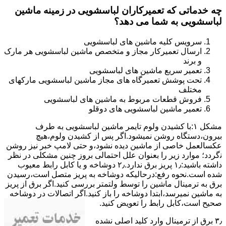
چه خدماتی که تعمیرکاران لباسشویی در زمینه ماشین
لباسشویی به شما می دهد؟
سرویس کلیه ماشین های لباسشویی
ارسال تعمیرکار مجاز و متخصص ماشین لباسشویی هر مارک
و برند
تعمیر سریع ماشین های لباسشویی
تحت پوشش تعمیرگاه های مجاز ماشین لباسشویی مارکهای
مختلف
فروش قطعات مربوط به ماشین های لباسشویی
تعمیر ماشین لباسشویی های دوقلو
مشکل ۱:ﺑﺎ ﮐﺸﯿﺪن وﻟﻮم ﺗﺎﯾﻤﺮ ماشین لباسشویی به طرف
ﺑﯿﺮون،دستگاه روﺷﻦ نمیشود.اﮔﺮ ﭘﺲ از ﮐﺸﯿﺪن وﻟﻮم،ﻫﯿﭻ
عکسالعمل ﺧﺎﺻﯽ از ﻣﺎﺷﯿﻦ دﯾﺪه نشود،و حتی ﻻﻣﭗ ﺧﺒﺮ ﻧﯿﺰ روﺷﻦ
ﻧگردد؛ موارد زیر را بعنوان ﻋﻠﻞ احتمالی بروز چنین مشکلی در نظر
داشته باشید:۱٫ ﭘﺮﯾﺰ ﺑﺮق ﻧﺪارد.۲٫ دوﺷﺎﺧﻪ و ﯾﺎ ﮐﺎﺑﻞ راﺑﻂ ﻣﻌﯿﻮب
ﺷﺪه است.نحوه رفع:درحالیکه دوﺷﺎﺧﻪ ﺑﻪ ﭘﺮﯾﺰ ﻣﺘﺼﻞ اﺳﺖ،رﺳﯿﺪن
ﺑﺮق ﺑﻪ ﺗﺮﻣﯿﻨﺎل ﻣﺎﺷﯿﻦ را ﺗﻮﺳﻂ ولتمتر بررسی ﮐﻨﯿﺪ.اﮔﺮ ﺑﺮق از ﭘﺮﯾﺰ
ﺑﻪ ﻣﺎﺷﯿﻦ نمیرسد،اﺑﺘﺪا دوشاخه را باز کنید.اﮔﺮ اﺗﺼﺎﻻت در دوشاخه
ﺻﺤﯿﺢ اﺳﺖ،ﮐﺎﺑﻞ راﺑﻂ را ﺗﻌﻮﯾﺾ کنید.
۳٫ ﺑﺮق از ﺗﺮﻣﯿﻨﺎل وارد ﮐﻠﯿﺪ اﺻﻠﯽ ﻧﺸﺪه