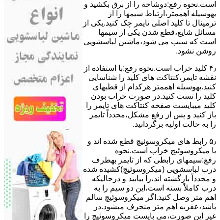
است.نحوه رﻓﻊ:دوشاخه را از ﺑﺮق بکشید و
بهوسیله اهممتر،ارﺗﺒﺎط سیمها را از
ﺗﺮﻣﯿﻨﺎل ﺗﺎ ﮐﻠﯿﺪ اﺻﻠﯽ ﺗﺎﯾﻤﺮ چک کنید.یکی از
مسائل شایع،ﻗﻄﻊ شدن ﯾﮑﯽ از سیمها
است که سبب می شود،ﻣﺎﺷﯿﻦ لباسشویی
روﺷﻦ نشود.
۴٫ ﮐﻠﯿﺪ ﺧﺮاب اﺳﺖ.نحوه رفع:ﺑﺎ اﺳﺘﻔﺎده از
ﻧﻘﺸﻪ ﺗﺎﯾﻤﺮ،ﮐﻨﺘﺎﮐﺖ ﻫﺎی ﮐﻠﯿﺪ را ﺷﻨﺎﺳﺎﯾﯽ
کنید.بهوسیله اهممتر هرکدام از قطبهای
ﮐﻠﯿﺪ را ﺗﺴﺖ ﮐﻨﯿﺪ.در ﺻﻮرت ﺧﺮاب ﺑﻮدن
ﮐﻠﯿﺪ میبایست ﺻﻔﺤﻪ ﮐﻨﺘﺎﮐﺖ ﻫﺎی ﺗﺎﯾﻤﺮ را
باز کنید و ﭘﺲ از رﻓﻊ مشکل،مجدداً ﺗﺎﯾﻤﺮ
را به حالت اوﻟﯿﻪ برگردانید.
۵٫ رابط های ﻣﯿﮑﺮوﺳﻮﺋﯿﭻ ﻗﻄﻊ شده اند و
ﯾﺎ ﻣﯿﮑﺮوﺳﻮﺋﯿﭻ ﺧﺮاب اﺳﺖ.نحوه
رفع:سیمهای راﺑﻄﯽ ﮐﻪ از ﺗﺎﯾﻤﺮ بهطرف
درب لباسشویی (ﻣﯿﮑﺮوﺳﻮﺋﯿﭻ)کشیده شده
و مجدداً بازگشته اند،را ﺑﯿﺎﺑﯿﺪ و درحالیکه
درب کاملاً ﺑﺴﺘﻪ اﺳﺖ،اﯾﻦ دو ﺳﯿﻢ را ﺑﻪ
اﻫﻢ ﻣﺘﺮ وصل کنید.اﮔﺮ ﻣﯿﮑﺮوﺳﻮﺋﯿﭻ ﺳﺎﻟﻢ
ﺑﺎﺷﺪ،ﻋﻘﺮﺑﻪ اهم متر ﻣﻨﺤﺮف میشود.در
ﻏﯿﺮ اﯾﻦ ﺻﻮرت،می بایست ﻣﯿﮑﺮوﺳﻮﺋﯿﭻ را