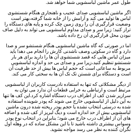
طول عمر ماشین لباسشویی شما خواهد شد.
اگر ماشین لباسشویی صدای عجیب و ناهنجاری هنگام شستشوی
لباس ها تولید می کند و آرامش را از خانه شما گرفته،بهتر است
وضعیت قرارگیری آن را روی زمین چک کرده و پایه های دستگاه را
تراز کنید؛ زیرا سر و صدای مداوم لباسشویی می تواند به دلیل صاف
نبودن محل قرارگیری آن رخ داده باشد.
اما در صورتی که گاه ماشین لباسشویی هنگام شستشو سر و صدا
دارد و گاه در سکوتی وصف ناشدنی کارش را انجام می دهد! باید
میزان لباس هایی که قصد شستشوی آن ها را دارید برای هر بار
شستشو تنظیم کنید،زیرا سر و صدای بی حد و اندازه لباسشویی
مربوط به ساعاتی است که حجم لباس ها بیش از حد ظرفیت آن
است و دستگاه برای شستن تک تک آن ها به سختی کار می کند.
از دیگر مشکلاتی که تنها به استفاده نادرست کاربران از لباسشویی
مرتبط است و ارتباطی به خرابی قطعات آن ندارد می توان به
سرازیر شدن کف از اطراف درب دستگاه اشاره کرد.این کف ها تنها
به این دلیل از لباسشویی خارج می شوند که پودر شوینده استفاده
شده به درستی انتخاب نشده یا حجم پودر ریخته شده درون ماشین
لباسشویی بیش از حد اندازه است و دیگ لبریز از کف شده و اضافه
های آن از اطراف درب خارج می شود؛ بنابراین در انتخاب نوع پودر
وسواس بیشتری داشته باشید تا با این مشکل ساده که در وهله اول
نگران کننده به نظر می رسد مواجه نشوید.