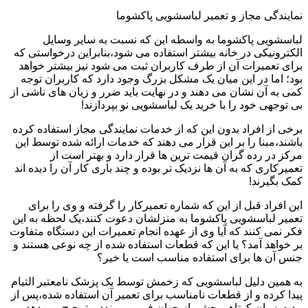
نمایندگی مجاز و تعمیر لباسشویی پاکشوما
لباسشویی پاکشوما به واسطه این که نسبت به سایر وسایل
الکترونیکی در خانه بیشتر استفاده می شود،بنابراین درخواستی که
برای تعمیرات آن از طرف کاربران ثبت می شود نیز بیشتر خواهد
بود؛ اما در این میان یک مشکل بزرگ وجود دارد که کاربران توجه
کمی به آن نشان می دهند و در نهایت باید ضرر و زیان های ناشی از
بی توجهی خود را با خرید یک لباسشویی نو بپردازند!
برخی از افراد بدون این که از خدمات نمایندگی مجاز استفاده کرده
باشند،مبنا را بر این قرار می دهند که خدمات ارائه شده توسط این
مرکز در رده گران قیمت ترین ها قرار دارد و بهتر است از
تعمیرکاری که به آن ها نزدیک تر بوده و چند باری کار آن را دیده اند
کمک بگیرند!
این افراد قبل از این که شماره تعمیرکار را گرفته و وی را برای
تعمیر لباسشویی پاکشوما به منزلشان دعوت کنند،یک لحظه به این
فکر نمی کنند که آیا وی از عهده انجام تعمیرات این دستگاه متفاوت
بر خواهد آمد؟ یا این که قطعات استفاده شده از چه نوعی هستند و
جنس آن ها برای استفاده مناسب است یا خیر؟
به همین دلیل لباسشویی که زخمش توسط یک پزشک نامعتبر التیام
پیدا کرده و از قطعات نامناسب برای تعمیر آن استفاده شده،پس از
مدت زمان کوتاهی چشم از جهان فرو می بندد و ترجیح می دهد