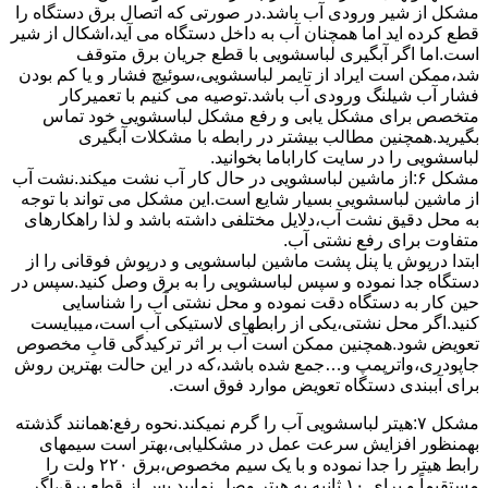
مشکل از شیر ورودی آب باشد.در صورتی که اتصال برق دستگاه را
قطع کرده اید اما همچنان آب به داخل دستگاه می آید،اشکال از شیر
است.اما اگر آبگیری لباسشویی با قطع جریان برق متوقف
شد،ممکن است ایراد از تایمر لباسشویی،سوئیچ فشار و یا کم بودن
فشار آب شیلنگ ورودی آب باشد.توصیه می کنیم با تعمیرکار
متخصص برای مشکل یابی و رفع مشکل لباسشویی خود تماس
بگیرید.همچنین مطالب بیشتر در رابطه با مشکلات آبگیری
لباسشویی را در سایت کاراباما بخوانید.
مشکل ۶:از ﻣﺎﺷﯿﻦ لباسشویی در ﺣﺎل ﮐﺎر آب ﻧﺸﺖ میکند.نشت آب
از ماشین لباسشویی بسیار شایع است.این مشکل می تواند با توجه
به محل دقیق نشت آب،دلایل مختلفی داشته باشد و لذا راهکارهای
متفاوت برای رفع نشتی آب.
ابتدا درپوش یا پنل ﭘﺸﺖ ﻣﺎﺷﯿﻦ لباسشویی و درپوش ﻓﻮﻗﺎﻧﯽ را از
دستگاه ﺟﺪا ﻧﻤﻮده و ﺳﭙﺲ لباسشویی را ﺑﻪ ﺑﺮق وصل ﮐﻨﯿﺪ.سپس در
حین کار به دستگاه دقت نموده و ﻣﺤﻞ نشتی آب را ﺷﻨﺎﺳﺎﯾﯽ
کنید.اﮔﺮ ﻣﺤﻞ نشتی،ﯾﮑﯽ از رابطهای ﻻﺳﺘﯿﮑﯽ آب اﺳﺖ،میبایست
ﺗﻌﻮﯾﺾ شود.همچنین ﻣﻤﮑﻦ اﺳﺖ آب بر اثر ﺗﺮﮐﯿﺪﮔﯽ قابِ ﻣﺨﺼﻮص
ﺟﺎﭘﻮدری،واترپمپ و…جمع شده ﺑﺎﺷﺪ،ﮐﻪ در این حالت بهترین روش
برای آببندی دستگاه ﺗﻌﻮﯾﺾ ﻣﻮارد ﻓﻮق اﺳﺖ.
مشکل ۷:ﻫﯿﺘﺮ لباسشویی آب را ﮔﺮم نمیکند.نحوه رﻓﻊ:ﻫﻤﺎﻧﻨﺪ ﮔﺬﺷﺘﻪ
بهمنظور اﻓﺰاﯾﺶ ﺳﺮﻋﺖ ﻋﻤﻞ در مشکلیابی،بهتر است سیمهای
راﺑﻂ ﻫﯿﺘﺮ را ﺟﺪا ﻧﻤﻮده و ﺑﺎ ﯾﮏ ﺳﯿﻢ ﻣﺨﺼﻮص،برق ۲۲۰ ولت را
مستقیماً و برای ۱۰ ﺛﺎﻧﯿﻪ ﺑﻪ ﻫﯿﺘﺮ وصل نمایید.ﭘﺲ از ﻗﻄﻊ ﺑﺮق،اﮔﺮ