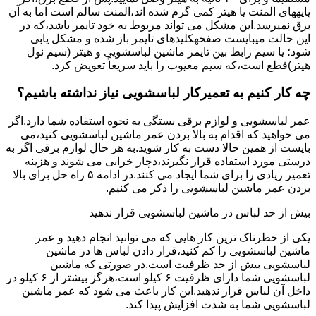
پایههای اﻟﻤﻨﺖ یا هیتر کمی ﮔﺮم ﺷﺪه اند،اﻟﻤﻨﺖ ﺳﺎﻟﻢ است اما ﺑﻪ آن
ﺑﺮق نمیرسد.اﯾﻦ ﻣﺸﮑﻞ می تواند مربوط به ﺧﻮد ﺗﺎﯾﻤﺮ باشد،ﮐﻪ در
این حالت میبایست صفحهکلیدهای ﺗﺎﯾﻤﺮ باز شده و مشکل یابی
شود؛ ﯾﺎ ﺳﯿﻢ راﺑﻂ ﺑﯿﻦ ﺗﺎﯾﻤﺮ ماشین لباسشویی و ﻫﯿﺘﺮ (سیم ﻧﻮل
ﻫﯿﺘﺮ)ﻗﻄﻊ اﺳﺖ،ﮐﻪ ﺳﯿﻢ ﻣﻌﯿﻮب را ﺑﺎﯾﺪ سریعاً ﺗﻌﻮﯾﺾ کرد.
چه کار کنیم به تعمیرکار لباسشویی نیاز نداشته باشیم؟
عمر لباسشویی و لوازم برقی بستگی به نحوه استفاده شما دارد.اگر
می خواهید که اقدام به بالا بردن عمر ماشین لباسشویی کنید،می
بایست از همین حالا دست به کار شوید.به هر حال لوازم برقی اگر به
درستی مورد استفاده قرار نگیرند،دچار خرابی می شوند و هزینه
تعمیر زیادی را برای شما ایجاد می کنند.در ادامه ۵ راه حل برای بالا
بردن عمر ماشین لباسشویی را ذکر می کنیم.
بیش از حد لباس در ماشین لباسشویی قرار ندهید
یکی از خطرناک ترین کار هایی که می توانید انجام دهید و عمر
ماشین لباسشویی را کم کنید،قرار دادن لباس ها در ماشین
لباسشویی بیش از حد ظرفیت است.در صورتی که ماشین
لباسشویی شما دارای ظرفیت ۶ کیلو است،هرگز بیشتر از ۶ کیلو در
داخل آن لباس قرار ندهید.این کار باعث می شود که عمر ماشین
لباسشویی شما به شدت افزایش پیدا کند.