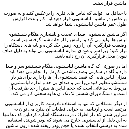
ماشین قرار ندهید.
یا حداقل می توانید که لباس های فلزی را برعکس کنید و به صورت
برعکس در ماشین لباسشویی قرار دهید.این کار باعث افزایش
طول عمر ماشین لباسشویی شما خواهد شد.
اگر ماشین لباسشویی صدای عجیب و ناهنجاری هنگام شستشوی
لباس ها تولید می کند و آرامش را از خانه شما گرفته،بهتر است
وضعیت قرارگیری آن را روی زمین چک کرده و پایه های دستگاه را
تراز کنید؛ زیرا سر و صدای مداوم لباسشویی می تواند به دلیل صاف
نبودن محل قرارگیری آن رخ داده باشد.
اما در صورتی که گاه ماشین لباسشویی هنگام شستشو سر و صدا
دارد و گاه در سکوتی وصف ناشدنی کارش را انجام می دهد! باید
میزان لباس هایی که قصد شستشوی آن ها را دارید برای هر بار
شستشو تنظیم کنید،زیرا سر و صدای بی حد و اندازه لباسشویی
مربوط به ساعاتی است که حجم لباس ها بیش از حد ظرفیت آن
است و دستگاه برای شستن تک تک آن ها به سختی کار می کند.
از دیگر مشکلاتی که تنها به استفاده نادرست کاربران از لباسشویی
مرتبط است و ارتباطی به خرابی قطعات آن ندارد می توان به
سرازیر شدن کف از اطراف درب دستگاه اشاره کرد.این کف ها تنها
به این دلیل از لباسشویی خارج می شوند که پودر شوینده استفاده
شده به درستی انتخاب نشده یا حجم پودر ریخته شده درون ماشین