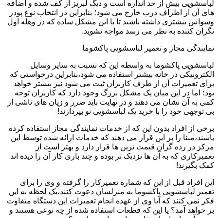
لباسشویی بیش از حد اندازه است و دیگ لبریز از کف شده و اضافه
های آن از اطراف درب خارج می شود؛ بنابراین در انتخاب نوع پودر
وسواس بیشتری داشته باشید تا با این مشکل ساده که در وهله اول
نگران کننده به نظر می رسد مواجه نشوید.
نمایندگی مجاز و تعمیر لباسشویی پاکشوما
لباسشویی پاکشوما به واسطه این که نسبت به سایر وسایل
الکترونیکی در خانه بیشتر استفاده می شود،بنابراین درخواستی که
برای تعمیرات آن از طرف کاربران ثبت می شود نیز بیشتر خواهد
بود؛ اما در این میان یک مشکل بزرگ وجود دارد که کاربران توجه
کمی به آن نشان می دهند و در نهایت باید ضرر و زیان های ناشی از
بی توجهی خود را با خرید یک لباسشویی نو بپردازند!
برخی از افراد بدون این که از خدمات نمایندگی مجاز استفاده کرده
باشند،مبنا را بر این قرار می دهند که خدمات ارائه شده توسط این
مرکز در رده گران قیمت ترین ها قرار دارد و بهتر است از
تعمیرکاری که به آن ها نزدیک تر بوده و چند باری کار آن را دیده اند
کمک بگیرند!
این افراد قبل از این که شماره تعمیرکار را گرفته و وی را برای
تعمیر لباسشویی پاکشوما به منزلشان دعوت کنند،یک لحظه به این
فکر نمی کنند که آیا وی از عهده انجام تعمیرات این دستگاه متفاوت
بر خواهد آمد؟ یا این که قطعات استفاده شده از چه نوعی هستند و