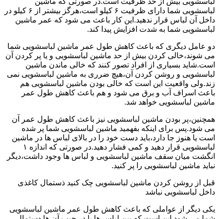
لباسشویی بیش از حد ظرفیت است.در صورتی که ماشین
لباسشویی شما دارای ظرفیت ۶ کیلو است،هرگز بیشتر از ۶ کیلو در
داخل آن لباس قرار ندهید.این کار باعث می شود که عمر ماشین
لباسشویی شما به شدت افزایش پیدا کند.
دو عامل دیگری که باعث کاهش طول عمر ماشین لباسشویی شما
می شوند،خالی کردن بیش از حد ماشین لباسشویی و یا پر کردن آن
است.شاید بسیاری از افراد تصور کنند که خالی ماندن ماشین
لباسشویی و روشن کردن آن،هیچ ضرری به ماشین لباسشویی نمی
زند.ولی واقعیت این است که خالی بودن ماشین لباسشویی هم
باعث اسراف آب و برق می شود و هم باعث کاهش طول عمر
ماشین لباسشویی خواهد شد.
همچنین،پر بودن ماشین لباسشویی نیز باعث کاهش طول عمر آن
می شود.پس برای اینکه بفهمید ماشین لباسشویی شما پر شده
است یا هنوز جا دارد،باید دست خود را در بالای لباس ها در ماشین
لباسشویی قرار دهید و کمی فشار دهید.در صورتی که اندازه ۱
انگشت میان سقف ماشین لباسشویی و لباس ها وجود داشت،دیگر
نباید ماشین لباسشویی را پر کنید.
قبل از روشن کردن ماشین لباسشویی چک کنید ذستمال کاغذی
داخل لباسشویی نباشد
یکی دیگر از عواملی که باعث کاهش طول عمر ماشین لباسشویی
شما می شود این است که بین لباس ها یا در جیب آن ها دستمال