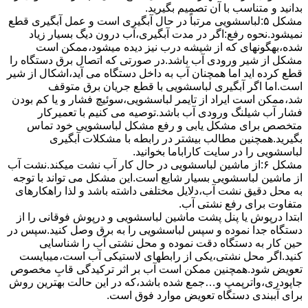
بدانید و متناسب با آن تصمیم بگیرید.
مشکل ۵:لباسشویی مرتباً در ﺣﺎل آﺑﮕﯿﺮی اﺳﺖ و ﻋﻤﻞ آﺑﮕﯿﺮی ﻗﻄﻊ
نمیشود.نحوه رﻓﻊ:اﮔﺮ در ﻣﺪت آﺑﮕﯿﺮی،آب درون دﯾﮓ ﺑﺴﯿﺎر زﯾﺎد
ﺷﺪه،بهگونهای ﮐﻪ از ﺷﯿﺸﻪ درب ﻧﯿﺰ دﯾﺪه میشود،ممکن است
مشکل از شیر ورودی آب باشد.در صورتی که اتصال برق دستگاه را
قطع کرده اید اما همچنان آب به داخل دستگاه می آید،اشکال از شیر
است.اما اگر آبگیری لباسشویی با قطع جریان برق متوقف
شد،ممکن است ایراد از تایمر لباسشویی،سوئیچ فشار و یا کم بودن
فشار آب شیلنگ ورودی آب باشد.توصیه می کنیم با تعمیرکار
متخصص برای مشکل یابی و رفع مشکل لباسشویی خود تماس
بگیرید.همچنین مطالب بیشتر در رابطه با مشکلات آبگیری
لباسشویی را در سایت کاراباما بخوانید.
مشکل ۶:از ﻣﺎﺷﯿﻦ لباسشویی در ﺣﺎل ﮐﺎر آب ﻧﺸﺖ میکند.نشت آب
از ماشین لباسشویی بسیار شایع است.این مشکل می تواند با توجه
به محل دقیق نشت آب،دلایل مختلفی داشته باشد و لذا راهکارهای
متفاوت برای رفع نشتی آب.
ابتدا درپوش یا پنل ﭘﺸﺖ ﻣﺎﺷﯿﻦ لباسشویی و درپوش ﻓﻮﻗﺎﻧﯽ را از
دستگاه ﺟﺪا ﻧﻤﻮده و ﺳﭙﺲ لباسشویی را ﺑﻪ ﺑﺮق وصل ﮐﻨﯿﺪ.سپس در
حین کار به دستگاه دقت نموده و ﻣﺤﻞ نشتی آب را ﺷﻨﺎﺳﺎﯾﯽ
کنید.اﮔﺮ ﻣﺤﻞ نشتی،ﯾﮑﯽ از رابطهای ﻻﺳﺘﯿﮑﯽ آب اﺳﺖ،میبایست
ﺗﻌﻮﯾﺾ شود.همچنین ﻣﻤﮑﻦ اﺳﺖ آب بر اثر ﺗﺮﮐﯿﺪﮔﯽ قابِ ﻣﺨﺼﻮص
ﺟﺎﭘﻮدری،واترپمپ و…جمع شده ﺑﺎﺷﺪ،ﮐﻪ در این حالت بهترین روش
برای آببندی دستگاه ﺗﻌﻮﯾﺾ ﻣﻮارد ﻓﻮق اﺳﺖ.