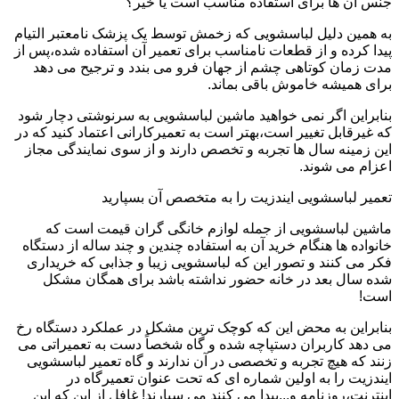
جنس آن ها برای استفاده مناسب است یا خیر؟
به همین دلیل لباسشویی که زخمش توسط یک پزشک نامعتبر التیام
پیدا کرده و از قطعات نامناسب برای تعمیر آن استفاده شده،پس از
مدت زمان کوتاهی چشم از جهان فرو می بندد و ترجیح می دهد
برای همیشه خاموش باقی بماند.
بنابراین اگر نمی خواهید ماشین لباسشویی به سرنوشتی دچار شود
که غیرقابل تغییر است،بهتر است به تعمیرکارانی اعتماد کنید که در
این زمینه سال ها تجربه و تخصص دارند و از سوی نمایندگی مجاز
اعزام می شوند.
تعمیر لباسشویی ایندزیت را به متخصص آن بسپارید
ماشین لباسشویی از جمله لوازم خانگی گران قیمت است که
خانواده ها هنگام خرید آن به استفاده چندین و چند ساله از دستگاه
فکر می کنند و تصور این که لباسشویی زیبا و جذابی که خریداری
شده سال بعد در خانه حضور نداشته باشد برای همگان مشکل
است!
بنابراین به محض این که کوچک ترین مشکل در عملکرد دستگاه رخ
می دهد کاربران دستپاچه شده و گاه شخصاً دست به تعمیراتی می
زنند که هیچ تجربه و تخصصی در آن ندارند و گاه تعمیر لباسشویی
ایندزیت را به اولین شماره ای که تحت عنوان تعمیرگاه در
اینترنت،روزنامه و...پیدا می کنند می سپارند! غافل از این که این