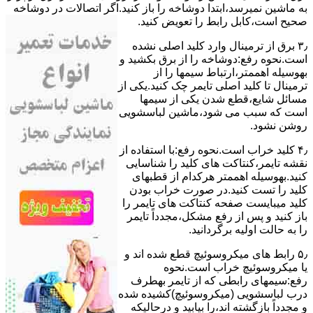
ﺑﻪ ﻣﺎﺷﯿﻦ نمیرسد،اﺑﺘﺪا دوشاخه را باز کنید.اﮔﺮ اﺗﺼﺎﻻت در دوشاخه
ﺻﺤﯿﺢ اﺳﺖ،ﮐﺎﺑﻞ راﺑﻂ را ﺗﻌﻮﯾﺾ کنید.
۳٫ ﺑﺮق از ﺗﺮﻣﯿﻨﺎل وارد ﮐﻠﯿﺪ اﺻﻠﯽ ﻧﺸﺪه
است.نحوه رﻓﻊ:دوشاخه را از ﺑﺮق بکشید و
بهوسیله اهممتر،ارﺗﺒﺎط سیمها را از
ﺗﺮﻣﯿﻨﺎل ﺗﺎ ﮐﻠﯿﺪ اﺻﻠﯽ ﺗﺎﯾﻤﺮ چک کنید.یکی از
مسائل شایع،ﻗﻄﻊ شدن ﯾﮑﯽ از سیمها
است که سبب می شود،ﻣﺎﺷﯿﻦ لباسشویی
روﺷﻦ نشود.
۴٫ ﮐﻠﯿﺪ ﺧﺮاب اﺳﺖ.نحوه رفع:ﺑﺎ اﺳﺘﻔﺎده از
ﻧﻘﺸﻪ ﺗﺎﯾﻤﺮ،ﮐﻨﺘﺎﮐﺖ ﻫﺎی ﮐﻠﯿﺪ را ﺷﻨﺎﺳﺎﯾﯽ
کنید.بهوسیله اهممتر هرکدام از قطبهای
ﮐﻠﯿﺪ را ﺗﺴﺖ ﮐﻨﯿﺪ.در ﺻﻮرت ﺧﺮاب ﺑﻮدن
ﮐﻠﯿﺪ میبایست ﺻﻔﺤﻪ ﮐﻨﺘﺎﮐﺖ ﻫﺎی ﺗﺎﯾﻤﺮ را
باز کنید و ﭘﺲ از رﻓﻊ مشکل،مجدداً ﺗﺎﯾﻤﺮ
را به حالت اوﻟﯿﻪ برگردانید.
۵٫ رابط های ﻣﯿﮑﺮوﺳﻮﺋﯿﭻ ﻗﻄﻊ شده اند و
ﯾﺎ ﻣﯿﮑﺮوﺳﻮﺋﯿﭻ ﺧﺮاب اﺳﺖ.نحوه
رفع:سیمهای راﺑﻄﯽ ﮐﻪ از ﺗﺎﯾﻤﺮ بهطرف
درب لباسشویی (ﻣﯿﮑﺮوﺳﻮﺋﯿﭻ)کشیده شده
و مجدداً بازگشته اند،را ﺑﯿﺎﺑﯿﺪ و درحالیکه