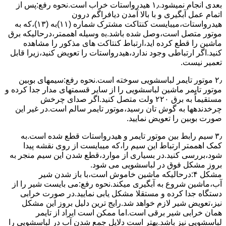
ﺑﻌﺪی اﻧﺠﺎم نمیشود.۱٫ ﻫﯿﺪرواﺳﺘﺎت ﺧﺮاب اﺳﺖ.نحوه رﻓﻊ:ﭘﺲ از
اﺗﻤﺎم عمل آﺑﮕﯿﺮی و ﺑﺎ ﺑﺎﻻ آﻣﺪن دﯾﺎﻓﺮاﮔﻢ درون
ﻫﯿﺪرواﺳﺘﺎت،میبایست ﮐﻨﺘﺎﮐﺖ ﻣﺸﺘﺮک شماره (۱۱)به (۱۳)،ﮐﻪ ﺑﻪ
ﻣﻮﺗﻮر ﻣﺘﺼﻞ اﺳﺖ،وﺻﻞ ﺷﺪه ﺑﺎﺷﺪ.ﺑه وسیله اهممتر،درحالیکه ﺑﺮق
ﻣﺎﺷﯿﻦ را ﻗﻄﻊ کرده اید،ارﺗﺒﺎط ﮐﻨﺘﺎﮐﺖ ﻫﺎی ﻣﺬﮐﻮر را ﻣﺸﺎﻫﺪه
کنید.اﮔﺮ ارﺗﺒﺎطی وجود ندارد،ﻫﯿﺪرواﺳﺘﺎت را ﺗﻌﻮﯾﺾ ﮐﻨﯿﺪ،زﯾﺮا قابل
ﺗﻌﻤﯿﺮ نیست.
۲٫ ﻣﻮﺗﻮر ﺗﺎﯾﻤﺮ لباسشویی ﺳﻮﺧﺘﻪ اﺳﺖ.نحوه رﻓﻊ:سیمهای ﺑﻮﺑﯿﻦ
ﻣﻮﺗﻮر ﺗﺎﯾﻤﺮ ماشین لباسشویی را از ﺳﺎﯾﺮ قسمتهای ﻣﺪار ﺟﺪا کرده و
مستقیماً ﺑﻪ برق ۲۲۰ وﻟﺖ ﻣﺘﺼﻞ کنید.اﮔﺮ ﺻﺪای ﭼﺮﺧﺶ
چرخدندهها به گوش تان رﺳﯿﺪ،ﻣﻮﺗﻮر ﺗﺎﯾﻤﺮ ﺳﺎﻟﻢ اﺳﺖ.در ﻏﯿﺮ اﯾﻦ
ﺻﻮرت ﺑﻮﺑﯿﻦ را ﺗﻌﻮﯾﺾ ﻧﻤﺎﯾﯿﺪ.
۳٫ ﺳﯿﻢ راﺑﻂ ﺑﯿﻦ ﻣﻮﺗﻮر ﺗﺎﯾﻤﺮ و ﻫﯿﺪرواﺳﺘﺎت ﻗﻄﻊ ﺷﺪه اﺳﺖ.به
کمک اهممتر ارﺗﺒﺎط اﯾﻦ ﺳﯿﻢ را،ﮐﻪ میبایست از روی ﻧﻘﺸﻪ ﭘﯿﺪا
ﺷﻮد،بررسی ﮐﻨﯿﺪ.در ﺑﺴﯿﺎری از موارد،ﻗﻄﻊ ﺷﺪن اﯾﻦ ﺳﯿﻢ ﻣﻨﺠﺮ ﺑﻪ
ﺑﺮوز مشکل ﻓﻮق در لباسشویی می شود.
مشکل ۴:درحالیکه ﻣﺎﺷﯿﻦ ﺧﺎﻣﻮش اﺳﺖ،ﺑﺎ ﺑﺎز ﺷﺪن ﺷﯿﺮ
آب،ﻣﺎﺷﯿﻦ ﺷﺮوع ﺑﻪ آﺑﮕﯿﺮی میکند.نحوه رﻓﻊ:می بایست ﺷﯿﺮ را از
دستگاه جدا کرده و مستقلا مشکل یابی نمایید.در صورت خرابی
نیز،تعویض شیر لازم خواهد شد.رایج ترین دلیل بروز این مشکل
همان خرابی شیر برقی است.اما ممکن است ایراد از تایمر
لباسشویی نیز باشد.بهتر است دلایل جمع شدن آب در لباسشویی را