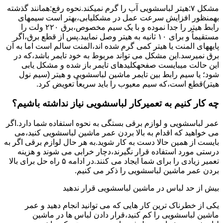
مشکل ۷:ﻫﯿﺘﺮ لباسشویی آب را ﮔﺮم نمیکند.نحوه رﻓﻊ:ﻫﻤﺎﻧﻨﺪ ﮔﺬﺷﺘﻪ
بهمنظور اﻓﺰاﯾﺶ ﺳﺮﻋﺖ ﻋﻤﻞ در مشکلیابی،بهتر است سیمهای
راﺑﻂ ﻫﯿﺘﺮ را ﺟﺪا ﻧﻤﻮده و ﺑﺎ ﯾﮏ ﺳﯿﻢ ﻣﺨﺼﻮص،برق ۲۲۰ ولت را
مستقیماً و برای ۱۰ ﺛﺎﻧﯿﻪ ﺑﻪ ﻫﯿﺘﺮ وصل نمایید.ﭘﺲ از ﻗﻄﻊ ﺑﺮق،اﮔﺮ
پایههای اﻟﻤﻨﺖ یا هیتر کمی ﮔﺮم ﺷﺪه اند،اﻟﻤﻨﺖ ﺳﺎﻟﻢ است اما ﺑﻪ آن
ﺑﺮق نمیرسد.اﯾﻦ ﻣﺸﮑﻞ می تواند مربوط به ﺧﻮد ﺗﺎﯾﻤﺮ باشد،ﮐﻪ در
این حالت میبایست صفحهکلیدهای ﺗﺎﯾﻤﺮ باز شده و مشکل یابی
شود؛ ﯾﺎ ﺳﯿﻢ راﺑﻂ ﺑﯿﻦ ﺗﺎﯾﻤﺮ ماشین لباسشویی و ﻫﯿﺘﺮ (سیم ﻧﻮل
ﻫﯿﺘﺮ)ﻗﻄﻊ اﺳﺖ،ﮐﻪ ﺳﯿﻢ ﻣﻌﯿﻮب را ﺑﺎﯾﺪ سریعاً ﺗﻌﻮﯾﺾ کرد.
چه کار کنیم به تعمیرکار لباسشویی نیاز نداشته باشیم؟
عمر لباسشویی و لوازم برقی بستگی به نحوه استفاده شما دارد.اگر
می خواهید که اقدام به بالا بردن عمر ماشین لباسشویی کنید،می
بایست از همین حالا دست به کار شوید.به هر حال لوازم برقی اگر به
درستی مورد استفاده قرار نگیرند،دچار خرابی می شوند و هزینه
تعمیر زیادی را برای شما ایجاد می کنند.در ادامه ۵ راه حل برای بالا
بردن عمر ماشین لباسشویی را ذکر می کنیم.
بیش از حد لباس در ماشین لباسشویی قرار ندهید
یکی از خطرناک ترین کار هایی که می توانید انجام دهید و عمر
ماشین لباسشویی را کم کنید،قرار دادن لباس ها در ماشین