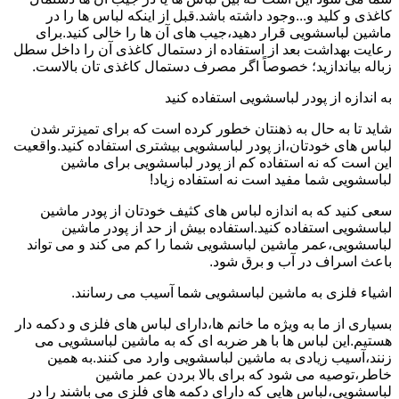
کاغذی و کلید و...وجود داشته باشد.قبل از اینکه لباس ها را در
ماشین لباسشویی قرار دهید،جیب های آن ها را خالی کنید.برای
رعایت بهداشت بعد از استفاده از دستمال کاغذی آن را داخل سطل
زباله بیاندازید؛ خصوصاً اگر مصرف دستمال کاغذی تان بالاست.
به اندازه از پودر لباسشویی استفاده کنید
شاید تا به حال به ذهنتان خطور کرده است که برای تمیزتر شدن
لباس های خودتان،از پودر لباسشویی بیشتری استفاده کنید.واقعیت
این است که نه استفاده کم از پودر لباسشویی برای ماشین
لباسشویی شما مفید است نه استفاده زیاد!
سعی کنید که به اندازه لباس های کثیف خودتان از پودر ماشین
لباسشویی استفاده کنید.استفاده بیش از حد از پودر ماشین
لباسشویی،عمر ماشین لباسشویی شما را کم می کند و می تواند
باعث اسراف در آب و برق شود.
اشیاء فلزی به ماشین لباسشویی شما آسیب می رسانند.
بسیاری از ما به ویژه ما خانم ها،دارای لباس های فلزی و دکمه دار
هستیم.این لباس ها با هر ضربه ای که به ماشین لباسشویی می
زنند،آسیب زیادی به ماشین لباسشویی وارد می کنند.به همین
خاطر،توصیه می شود که برای بالا بردن عمر ماشین
لباسشویی،لباس هایی که دارای دکمه های فلزی می باشند را در