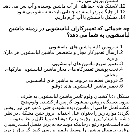
شستن بیرون می زند.
لاستیک های حفاظتی از آب ماشین پوسیده و آب پس می دهد.
از جایگاه پودر استفاده چندانی بابت شستشو نمی شود.
مشکل با شستن با آب گرم داریم.
چه خدماتی که تعمیرکاران لباسشویی در زمینه ماشین
لباسشویی به شما می دهد؟
سرویس کلیه ماشین های لباسشویی
ارسال تعمیرکار مجاز و متخصص ماشین لباسشویی هر مارک
و برند
تعمیر سریع ماشین های لباسشویی
تحت پوشش تعمیرگاه های مجاز ماشین لباسشویی مارکهای
مختلف
فروش قطعات مربوط به ماشین های لباسشویی
تعمیر ماشین لباسشویی های دوقلو
مشکل ۱:ﺑﺎ ﮐﺸﯿﺪن وﻟﻮم ﺗﺎﯾﻤﺮ ماشین لباسشویی به طرف
ﺑﯿﺮون،دستگاه روﺷﻦ نمیشود.اﮔﺮ ﭘﺲ از ﮐﺸﯿﺪن وﻟﻮم،ﻫﯿﭻ
عکسالعمل ﺧﺎﺻﯽ از ﻣﺎﺷﯿﻦ دﯾﺪه نشود،و حتی ﻻﻣﭗ ﺧﺒﺮ ﻧﯿﺰ روﺷﻦ
ﻧگردد؛ موارد زیر را بعنوان ﻋﻠﻞ احتمالی بروز چنین مشکلی در نظر
داشته باشید:۱٫ ﭘﺮﯾﺰ ﺑﺮق ﻧﺪارد.۲٫ دوﺷﺎﺧﻪ و ﯾﺎ ﮐﺎﺑﻞ راﺑﻂ ﻣﻌﯿﻮب
ﺷﺪه است.نحوه رفع:درحالیکه دوﺷﺎﺧﻪ ﺑﻪ ﭘﺮﯾﺰ ﻣﺘﺼﻞ اﺳﺖ،رﺳﯿﺪن
ﺑﺮق ﺑﻪ ﺗﺮﻣﯿﻨﺎل ﻣﺎﺷﯿﻦ را ﺗﻮﺳﻂ ولتمتر بررسی ﮐﻨﯿﺪ.اﮔﺮ ﺑﺮق از ﭘﺮﯾﺰ