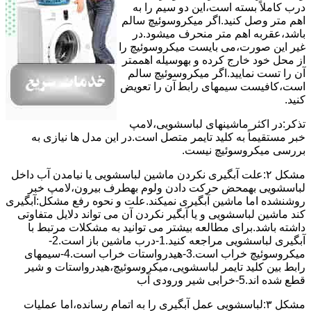
درب کاملاً ﺑﺴﺘﻪ اﺳﺖ،اﯾﻦ دو ﺳﯿﻢ را ﺑﻪ
اﻫﻢ ﻣﺘﺮ وصل کنید.اﮔﺮ ﻣﯿﮑﺮوﺳﻮﺋﯿﭻ ﺳﺎﻟﻢ
ﺑﺎﺷﺪ،ﻋﻘﺮﺑﻪ اهم متر ﻣﻨﺤﺮف میشود.در
ﻏﯿﺮ اﯾﻦ ﺻﻮرت،می بایست ﻣﯿﮑﺮوﺳﻮﺋﯿﭻ را
از ﻣﺤﻞ خود ﺧﺎرج کرده و بهوسیله اهممتر
آن را ﺗﺴﺖ ﻧﻤﺎﯾﯿﺪ.اﮔﺮ ﻣﯿﮑﺮوﺳﻮﺋﯿﭻ ﺳﺎﻟﻢ
اﺳﺖ،ﮐﺎﻓﯿﺴﺖ سیمهای راﺑﻄ آن را ﺗﻌﻮﯾﺾ
کنید.
ﺗﺬﮐﺮ:در اﮐﺜﺮ ماشینهای لباسشویی،ﻻﻣﭗ
ﺧﺒﺮ مستقیماً ﺑﻪ ﮐﻠﯿﺪ ﺗﺎﯾﻤﺮ ﻣﺘﺼﻞ اﺳﺖ.در اﯾﻦ مدل ها ﻧﯿﺎزی ﺑﻪ
بررسی ﻣﯿﮑﺮوﺳﻮﺋﯿﭻ نیست.
مشکل ۲:علت آبگیری نکردن ماشین لباسشویی یا نیامدن آب داخل
لباسشویی بهمحض ﺣﺮﮐﺖ دادن وﻟﻮم بهطرف ﺑﯿﺮون،ﻻﻣﭗ ﺧﺒﺮ
روشنشده اﻣﺎ ﻣﺎﺷﯿﻦ آﺑﮕﯿﺮی نمیکند.ﻋﻠﺖ و نحوه رﻓﻊ مشکل:آبگیری
کند ماشین لباسشویی و یا آبگیر نکردن آن می تواند دلایل متفاوتی
داشته باشد.برای مطالعه بیشتر می توانید به مشکلات مرتبط با
آبگیری لباسشویی مراجعه کنید.1-درب ﻣﺎﺷﯿﻦ ﺑﺎز اﺳﺖ.2-
ﻣﯿﮑﺮوﺳﻮﺋﯿﭻ ﺧﺮاب اﺳﺖ.3-ﻫﯿﺪرواﺳﺘﺎت ﺧﺮاب اﺳﺖ.4-سیمهای
راﺑﻂ ﺑﯿﻦ ﮐﻠﯿﺪ ﺗﺎﯾﻤﺮ لباسشویی،ﻣﯿﮑﺮوﺳﻮﺋﯿﭻ،ﻫﯿﺪرواﺳﺘﺎت و ﺷﯿﺮ
ﻗﻄﻊ ﺷﺪه اند.5-خرابی شیر ورودی آب
مشکل ۳:لباسشویی ﻋﻤﻞ آﺑﮕﯿﺮی را ﺑﻪ اﺗﻤﺎم رﺳﺎﻧﺪه،اﻣﺎ ﻋﻤﻠﯿﺎت