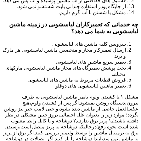
لاستیک های حفاظتی از آب ماشین پوسیده و آب پس می دهد.
از جایگاه پودر استفاده چندانی بابت شستشو نمی شود.
مشکل با شستن با آب گرم داریم.
چه خدماتی که تعمیرکاران لباسشویی در زمینه ماشین
لباسشویی به شما می دهد؟
سرویس کلیه ماشین های لباسشویی
ارسال تعمیرکار مجاز و متخصص ماشین لباسشویی هر مارک
و برند
تعمیر سریع ماشین های لباسشویی
تحت پوشش تعمیرگاه های مجاز ماشین لباسشویی مارکهای
مختلف
فروش قطعات مربوط به ماشین های لباسشویی
تعمیر ماشین لباسشویی های دوقلو
مشکل ۱:ﺑﺎ ﮐﺸﯿﺪن وﻟﻮم ﺗﺎﯾﻤﺮ ماشین لباسشویی به طرف
ﺑﯿﺮون،دستگاه روﺷﻦ نمیشود.اﮔﺮ ﭘﺲ از ﮐﺸﯿﺪن وﻟﻮم،ﻫﯿﭻ
عکسالعمل ﺧﺎﺻﯽ از ﻣﺎﺷﯿﻦ دﯾﺪه نشود،و حتی ﻻﻣﭗ ﺧﺒﺮ ﻧﯿﺰ روﺷﻦ
ﻧگردد؛ موارد زیر را بعنوان ﻋﻠﻞ احتمالی بروز چنین مشکلی در نظر
داشته باشید:۱٫ ﭘﺮﯾﺰ ﺑﺮق ﻧﺪارد.۲٫ دوﺷﺎﺧﻪ و ﯾﺎ ﮐﺎﺑﻞ راﺑﻂ ﻣﻌﯿﻮب
ﺷﺪه است.نحوه رفع:درحالیکه دوﺷﺎﺧﻪ ﺑﻪ ﭘﺮﯾﺰ ﻣﺘﺼﻞ اﺳﺖ،رﺳﯿﺪن
ﺑﺮق ﺑﻪ ﺗﺮﻣﯿﻨﺎل ﻣﺎﺷﯿﻦ را ﺗﻮﺳﻂ ولتمتر بررسی ﮐﻨﯿﺪ.اﮔﺮ ﺑﺮق از ﭘﺮﯾﺰ
ﺑﻪ ﻣﺎﺷﯿﻦ نمیرسد،اﺑﺘﺪا دوشاخه را باز کنید.اﮔﺮ اﺗﺼﺎﻻت در دوشاخه