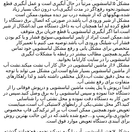
مشکل ۵:لباسشویی مرتباً در ﺣﺎل آﺑﮕﯿﺮی اﺳﺖ و ﻋﻤﻞ آﺑﮕﯿﺮی ﻗﻄﻊ
نمیشود.نحوه رﻓﻊ:اﮔﺮ در ﻣﺪت آﺑﮕﯿﺮی،آب درون دﯾﮓ ﺑﺴﯿﺎر زﯾﺎد
ﺷﺪه،بهگونهای ﮐﻪ از ﺷﯿﺸﻪ درب ﻧﯿﺰ دﯾﺪه میشود،ممکن است
مشکل از شیر ورودی آب باشد.در صورتی که اتصال برق دستگاه را
قطع کرده اید اما همچنان آب به داخل دستگاه می آید،اشکال از شیر
است.اما اگر آبگیری لباسشویی با قطع جریان برق متوقف
شد،ممکن است ایراد از تایمر لباسشویی،سوئیچ فشار و یا کم بودن
فشار آب شیلنگ ورودی آب باشد.توصیه می کنیم با تعمیرکار
متخصص برای مشکل یابی و رفع مشکل لباسشویی خود تماس
بگیرید.همچنین مطالب بیشتر در رابطه با مشکلات آبگیری
لباسشویی را در سایت کاراباما بخوانید.
مشکل ۶:از ﻣﺎﺷﯿﻦ لباسشویی در ﺣﺎل ﮐﺎر آب ﻧﺸﺖ میکند.نشت آب
از ماشین لباسشویی بسیار شایع است.این مشکل می تواند با توجه
به محل دقیق نشت آب،دلایل مختلفی داشته باشد و لذا راهکارهای
متفاوت برای رفع نشتی آب.
ابتدا درپوش یا پنل ﭘﺸﺖ ﻣﺎﺷﯿﻦ لباسشویی و درپوش ﻓﻮﻗﺎﻧﯽ را از
دستگاه ﺟﺪا ﻧﻤﻮده و ﺳﭙﺲ لباسشویی را ﺑﻪ ﺑﺮق وصل ﮐﻨﯿﺪ.سپس در
حین کار به دستگاه دقت نموده و ﻣﺤﻞ نشتی آب را ﺷﻨﺎﺳﺎﯾﯽ
کنید.اﮔﺮ ﻣﺤﻞ نشتی،ﯾﮑﯽ از رابطهای ﻻﺳﺘﯿﮑﯽ آب اﺳﺖ،میبایست
ﺗﻌﻮﯾﺾ شود.همچنین ﻣﻤﮑﻦ اﺳﺖ آب بر اثر ﺗﺮﮐﯿﺪﮔﯽ قابِ ﻣﺨﺼﻮص
ﺟﺎﭘﻮدری،واترپمپ و…جمع شده ﺑﺎﺷﺪ،ﮐﻪ در این حالت بهترین روش
برای آببندی دستگاه ﺗﻌﻮﯾﺾ ﻣﻮارد ﻓﻮق اﺳﺖ.
مشکل ۷:ﻫﯿﺘﺮ لباسشویی آب را ﮔﺮم نمیکند.نحوه رﻓﻊ:ﻫﻤﺎﻧﻨﺪ ﮔﺬﺷﺘﻪ