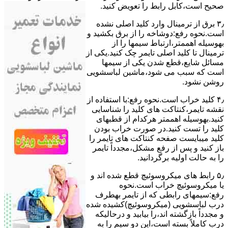
ﺻﺤﯿﺢ اﺳﺖ،ﮐﺎﺑﻞ راﺑﻂ را ﺗﻌﻮﯾﺾ کنید.
۳٫ ﺑﺮق از ﺗﺮﻣﯿﻨﺎل وارد ﮐﻠﯿﺪ اﺻﻠﯽ ﻧﺸﺪه
است.نحوه رﻓﻊ:دوشاخه را از ﺑﺮق بکشید و
بهوسیله اهممتر،ارﺗﺒﺎط سیمها را از
ﺗﺮﻣﯿﻨﺎل ﺗﺎ ﮐﻠﯿﺪ اﺻﻠﯽ ﺗﺎﯾﻤﺮ چک کنید.یکی از
مسائل شایع،ﻗﻄﻊ شدن ﯾﮑﯽ از سیمها
است که سبب می شود،ﻣﺎﺷﯿﻦ لباسشویی
روﺷﻦ نشود.
۴٫ ﮐﻠﯿﺪ ﺧﺮاب اﺳﺖ.نحوه رفع:ﺑﺎ اﺳﺘﻔﺎده از
ﻧﻘﺸﻪ ﺗﺎﯾﻤﺮ،ﮐﻨﺘﺎﮐﺖ ﻫﺎی ﮐﻠﯿﺪ را ﺷﻨﺎﺳﺎﯾﯽ
کنید.بهوسیله اهممتر هرکدام از قطبهای
ﮐﻠﯿﺪ را ﺗﺴﺖ ﮐﻨﯿﺪ.در ﺻﻮرت ﺧﺮاب ﺑﻮدن
ﮐﻠﯿﺪ میبایست ﺻﻔﺤﻪ ﮐﻨﺘﺎﮐﺖ ﻫﺎی ﺗﺎﯾﻤﺮ را
باز کنید و ﭘﺲ از رﻓﻊ مشکل،مجدداً ﺗﺎﯾﻤﺮ
را به حالت اوﻟﯿﻪ برگردانید.
۵٫ رابط های ﻣﯿﮑﺮوﺳﻮﺋﯿﭻ ﻗﻄﻊ شده اند و
ﯾﺎ ﻣﯿﮑﺮوﺳﻮﺋﯿﭻ ﺧﺮاب اﺳﺖ.نحوه
رفع:سیمهای راﺑﻄﯽ ﮐﻪ از ﺗﺎﯾﻤﺮ بهطرف
درب لباسشویی (ﻣﯿﮑﺮوﺳﻮﺋﯿﭻ)کشیده شده
و مجدداً بازگشته اند،را ﺑﯿﺎﺑﯿﺪ و درحالیکه
درب کاملاً ﺑﺴﺘﻪ اﺳﺖ،اﯾﻦ دو ﺳﯿﻢ را ﺑﻪ