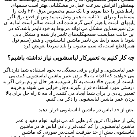
بهمنظور اﻓﺰاﯾﺶ ﺳﺮﻋﺖ ﻋﻤﻞ در مشکلیابی،بهتر است سیمهای
راﺑﻂ ﻫﯿﺘﺮ را ﺟﺪا ﻧﻤﻮده و ﺑﺎ ﯾﮏ ﺳﯿﻢ ﻣﺨﺼﻮص،برق ۲۲۰ ولت را
مستقیماً و برای ۱۰ ﺛﺎﻧﯿﻪ ﺑﻪ ﻫﯿﺘﺮ وصل نمایید.ﭘﺲ از ﻗﻄﻊ ﺑﺮق،اﮔﺮ
پایههای اﻟﻤﻨﺖ یا هیتر کمی ﮔﺮم ﺷﺪه اند،اﻟﻤﻨﺖ ﺳﺎﻟﻢ است اما ﺑﻪ آن
ﺑﺮق نمیرسد.اﯾﻦ ﻣﺸﮑﻞ می تواند مربوط به ﺧﻮد ﺗﺎﯾﻤﺮ باشد،ﮐﻪ در
این حالت میبایست صفحهکلیدهای ﺗﺎﯾﻤﺮ باز شده و مشکل یابی
شود؛ ﯾﺎ ﺳﯿﻢ راﺑﻂ ﺑﯿﻦ ﺗﺎﯾﻤﺮ ماشین لباسشویی و ﻫﯿﺘﺮ (سیم ﻧﻮل
ﻫﯿﺘﺮ)ﻗﻄﻊ اﺳﺖ،ﮐﻪ ﺳﯿﻢ ﻣﻌﯿﻮب را ﺑﺎﯾﺪ سریعاً ﺗﻌﻮﯾﺾ کرد.
چه کار کنیم به تعمیرکار لباسشویی نیاز نداشته باشیم؟
عمر لباسشویی و لوازم برقی بستگی به نحوه استفاده شما دارد.اگر
می خواهید که اقدام به بالا بردن عمر ماشین لباسشویی کنید،می
بایست از همین حالا دست به کار شوید.به هر حال لوازم برقی اگر به
درستی مورد استفاده قرار نگیرند،دچار خرابی می شوند و هزینه
تعمیر زیادی را برای شما ایجاد می کنند.در ادامه ۵ راه حل برای بالا
بردن عمر ماشین لباسشویی را ذکر می کنیم.
بیش از حد لباس در ماشین لباسشویی قرار ندهید
یکی از خطرناک ترین کار هایی که می توانید انجام دهید و عمر
ماشین لباسشویی را کم کنید،قرار دادن لباس ها در ماشین
لباسشویی بیش از حد ظرفیت است.در صورتی که ماشین