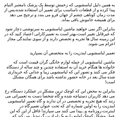
به همین دلیل لباسشویی که زخمش توسط یک پزشک نامعتبر التیام
پیدا کرده و از قطعات نامناسب برای تعمیر آن استفاده شده،پس از
مدت زمان کوتاهی چشم از جهان فرو می بندد و ترجیح می دهد
برای همیشه خاموش باقی بماند.
بنابراین اگر نمی خواهید ماشین لباسشویی به سرنوشتی دچار شود
که غیرقابل تغییر است،بهتر است به تعمیرکارانی اعتماد کنید که در
این زمینه سال ها تجربه و تخصص دارند و از سوی نمایندگی مجاز
اعزام می شوند.
تعمیر لباسشویی ایندزیت را به متخصص آن بسپارید
ماشین لباسشویی از جمله لوازم خانگی گران قیمت است که
خانواده ها هنگام خرید آن به استفاده چندین و چند ساله از دستگاه
فکر می کنند و تصور این که لباسشویی زیبا و جذابی که خریداری
شده سال بعد در خانه حضور نداشته باشد برای همگان مشکل
است!
بنابراین به محض این که کوچک ترین مشکل در عملکرد دستگاه رخ
می دهد کاربران دستپاچه شده و گاه شخصاً دست به تعمیراتی می
زنند که هیچ تجربه و تخصصی در آن ندارند و گاه تعمیر لباسشویی
ایندزیت را به اولین شماره ای که تحت عنوان تعمیرگاه در
اینترنت،روزنامه و...پیدا می کنند می سپارند! غافل از این که این
عمل مشکل کوچک اولیه را به یک ایراد بزرگ تبدیل می کند که