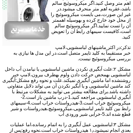
اﻫﻢ ﻣﺘﺮ وصل کنید.اﮔﺮ ﻣﯿﮑﺮوﺳﻮﺋﯿﭻ ﺳﺎﻟﻢ
ﺑﺎﺷﺪ،ﻋﻘﺮﺑﻪ اهم متر ﻣﻨﺤﺮف میشود.در
ﻏﯿﺮ اﯾﻦ ﺻﻮرت،می بایست ﻣﯿﮑﺮوﺳﻮﺋﯿﭻ را
از ﻣﺤﻞ خود ﺧﺎرج کرده و بهوسیله اهممتر
آن را ﺗﺴﺖ ﻧﻤﺎﯾﯿﺪ.اﮔﺮ ﻣﯿﮑﺮوﺳﻮﺋﯿﭻ ﺳﺎﻟﻢ
اﺳﺖ،ﮐﺎﻓﯿﺴﺖ سیمهای راﺑﻄ آن را ﺗﻌﻮﯾﺾ
کنید.
ﺗﺬﮐﺮ:در اﮐﺜﺮ ماشینهای لباسشویی،ﻻﻣﭗ
ﺧﺒﺮ مستقیماً ﺑﻪ ﮐﻠﯿﺪ ﺗﺎﯾﻤﺮ ﻣﺘﺼﻞ اﺳﺖ.در اﯾﻦ مدل ها ﻧﯿﺎزی ﺑﻪ
بررسی ﻣﯿﮑﺮوﺳﻮﺋﯿﭻ نیست.
مشکل ۲:علت آبگیری نکردن ماشین لباسشویی یا نیامدن آب داخل
لباسشویی بهمحض ﺣﺮﮐﺖ دادن وﻟﻮم بهطرف ﺑﯿﺮون،ﻻﻣﭗ ﺧﺒﺮ
روشنشده اﻣﺎ ﻣﺎﺷﯿﻦ آﺑﮕﯿﺮی نمیکند.ﻋﻠﺖ و نحوه رﻓﻊ مشکل:آبگیری
کند ماشین لباسشویی و یا آبگیر نکردن آن می تواند دلایل متفاوتی
داشته باشد.برای مطالعه بیشتر می توانید به مشکلات مرتبط با
آبگیری لباسشویی مراجعه کنید.1-درب ﻣﺎﺷﯿﻦ ﺑﺎز اﺳﺖ.2-
ﻣﯿﮑﺮوﺳﻮﺋﯿﭻ ﺧﺮاب اﺳﺖ.3-ﻫﯿﺪرواﺳﺘﺎت ﺧﺮاب اﺳﺖ.4-سیمهای
راﺑﻂ ﺑﯿﻦ ﮐﻠﯿﺪ ﺗﺎﯾﻤﺮ لباسشویی،ﻣﯿﮑﺮوﺳﻮﺋﯿﭻ،ﻫﯿﺪرواﺳﺘﺎت و ﺷﯿﺮ
ﻗﻄﻊ ﺷﺪه اند.5-خرابی شیر ورودی آب
مشکل ۳:لباسشویی ﻋﻤﻞ آﺑﮕﯿﺮی را ﺑﻪ اﺗﻤﺎم رﺳﺎﻧﺪه،اﻣﺎ ﻋﻤﻠﯿﺎت
ﺑﻌﺪی اﻧﺠﺎم نمیشود.۱٫ ﻫﯿﺪرواﺳﺘﺎت ﺧﺮاب اﺳﺖ.نحوه رﻓﻊ:ﭘﺲ از