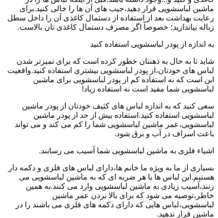
ماشین لباسشویی قرار دهید،جیب های آن ها را خالی کنید.برای
رعایت بهداشت بعد از استفاده از دستمال کاغذی آن را داخل سطل
زباله بیاندازید؛ خصوصاً اگر مصرف دستمال کاغذی تان بالاست.
به اندازه از پودر لباسشویی استفاده کنید
شاید تا به حال به ذهنتان خطور کرده است که برای تمیزتر شدن
لباس های خودتان،از پودر لباسشویی بیشتری استفاده کنید.واقعیت
این است که نه استفاده کم از پودر لباسشویی برای ماشین
لباسشویی شما مفید است نه استفاده زیاد!
سعی کنید که به اندازه لباس های کثیف خودتان از پودر ماشین
لباسشویی استفاده کنید.استفاده بیش از حد از پودر ماشین
لباسشویی،عمر ماشین لباسشویی شما را کم می کند و می تواند
باعث اسراف در آب و برق شود.
اشیاء فلزی به ماشین لباسشویی شما آسیب می رسانند.
بسیاری از ما به ویژه ما خانم ها،دارای لباس های فلزی و دکمه دار
هستیم.این لباس ها با هر ضربه ای که به ماشین لباسشویی می
زنند،آسیب زیادی به ماشین لباسشویی وارد می کنند.به همین
خاطر،توصیه می شود که برای بالا بردن عمر ماشین
لباسشویی،لباس هایی که دارای دکمه های فلزی می باشند را در
ماشین قرار ندهید.