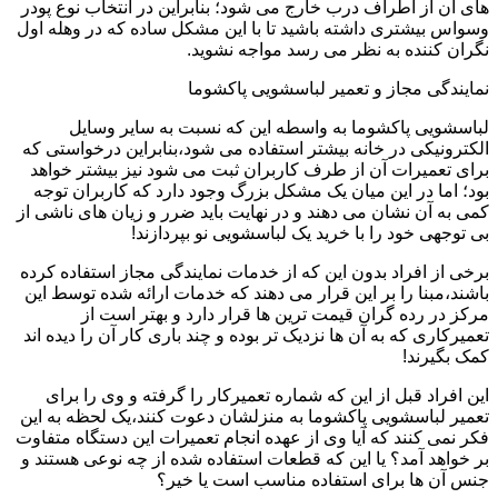
های آن از اطراف درب خارج می شود؛ بنابراین در انتخاب نوع پودر
وسواس بیشتری داشته باشید تا با این مشکل ساده که در وهله اول
نگران کننده به نظر می رسد مواجه نشوید.
نمایندگی مجاز و تعمیر لباسشویی پاکشوما
لباسشویی پاکشوما به واسطه این که نسبت به سایر وسایل
الکترونیکی در خانه بیشتر استفاده می شود،بنابراین درخواستی که
برای تعمیرات آن از طرف کاربران ثبت می شود نیز بیشتر خواهد
بود؛ اما در این میان یک مشکل بزرگ وجود دارد که کاربران توجه
کمی به آن نشان می دهند و در نهایت باید ضرر و زیان های ناشی از
بی توجهی خود را با خرید یک لباسشویی نو بپردازند!
برخی از افراد بدون این که از خدمات نمایندگی مجاز استفاده کرده
باشند،مبنا را بر این قرار می دهند که خدمات ارائه شده توسط این
مرکز در رده گران قیمت ترین ها قرار دارد و بهتر است از
تعمیرکاری که به آن ها نزدیک تر بوده و چند باری کار آن را دیده اند
کمک بگیرند!
این افراد قبل از این که شماره تعمیرکار را گرفته و وی را برای
تعمیر لباسشویی پاکشوما به منزلشان دعوت کنند،یک لحظه به این
فکر نمی کنند که آیا وی از عهده انجام تعمیرات این دستگاه متفاوت
بر خواهد آمد؟ یا این که قطعات استفاده شده از چه نوعی هستند و
جنس آن ها برای استفاده مناسب است یا خیر؟