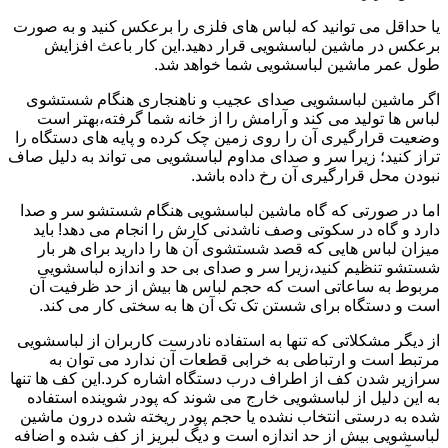
یا حداقل می توانید که لباس های فلزی را برعکس کنید و به صورت
برعکس در ماشین لباسشویی قرار دهید.این کار باعث افزایش
طول عمر ماشین لباسشویی شما خواهد شد.
اگر ماشین لباسشویی صدای عجیب و ناهنجاری هنگام شستشوی
لباس ها تولید می کند و آرامش را از خانه شما گرفته،بهتر است
وضعیت قرارگیری آن را روی زمین چک کرده و پایه های دستگاه را
تراز کنید؛ زیرا سر و صدای مداوم لباسشویی می تواند به دلیل صاف
نبودن محل قرارگیری آن رخ داده باشد.
اما در صورتی که گاه ماشین لباسشویی هنگام شستشو سر و صدا
دارد و گاه در سکوتی وصف ناشدنی کارش را انجام می دهد! باید
میزان لباس هایی که قصد شستشوی آن ها را دارید برای هر بار
شستشو تنظیم کنید،زیرا سر و صدای بی حد و اندازه لباسشویی
مربوط به ساعاتی است که حجم لباس ها بیش از حد ظرفیت آن
است و دستگاه برای شستن تک تک آن ها به سختی کار می کند.
از دیگر مشکلاتی که تنها به استفاده نادرست کاربران از لباسشویی
مرتبط است و ارتباطی به خرابی قطعات آن ندارد می توان به
سرازیر شدن کف از اطراف درب دستگاه اشاره کرد.این کف ها تنها
به این دلیل از لباسشویی خارج می شوند که پودر شوینده استفاده
شده به درستی انتخاب نشده یا حجم پودر ریخته شده درون ماشین
لباسشویی بیش از حد اندازه است و دیگ لبریز از کف شده و اضافه