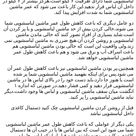
لباسشویی شما دارای ظرفیت ۶ کیلو است،هرگز بیشتر از ۶ کیلو در
داخل آن لباس قرار ندهید.این کار باعث می شود که عمر ماشین
لباسشویی شما به شدت افزایش پیدا کند.
دو عامل دیگری که باعث کاهش طول عمر ماشین لباسشویی شما
می شوند،خالی کردن بیش از حد ماشین لباسشویی و یا پر کردن آن
است.شاید بسیاری از افراد تصور کنند که خالی ماندن ماشین
لباسشویی و روشن کردن آن،هیچ ضرری به ماشین لباسشویی نمی
زند.ولی واقعیت این است که خالی بودن ماشین لباسشویی هم
باعث اسراف آب و برق می شود و هم باعث کاهش طول عمر
ماشین لباسشویی خواهد شد.
همچنین،پر بودن ماشین لباسشویی نیز باعث کاهش طول عمر آن
می شود.پس برای اینکه بفهمید ماشین لباسشویی شما پر شده
است یا هنوز جا دارد،باید دست خود را در بالای لباس ها در ماشین
لباسشویی قرار دهید و کمی فشار دهید.در صورتی که اندازه ۱
انگشت میان سقف ماشین لباسشویی و لباس ها وجود داشت،دیگر
نباید ماشین لباسشویی را پر کنید.
قبل از روشن کردن ماشین لباسشویی چک کنید ذستمال کاغذی
داخل لباسشویی نباشد
یکی دیگر از عواملی که باعث کاهش طول عمر ماشین لباسشویی
شما می شود این است که بین لباس ها یا در جیب آن ها دستمال
کاغذی و کلید و...وجود داشته باشد.قبل از اینکه لباس ها را در