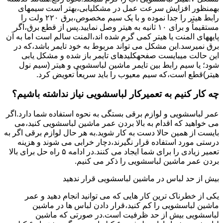
بهمنظور اﻓﺰاﯾﺶ ﺳﺮﻋﺖ ﻋﻤﻞ در مشکلیابی،بهتر است سیمهای
راﺑﻂ ﻫﯿﺘﺮ را ﺟﺪا ﻧﻤﻮده و ﺑﺎ ﯾﮏ ﺳﯿﻢ ﻣﺨﺼﻮص،برق ۲۲۰ ولت را
مستقیماً و برای ۱۰ ﺛﺎﻧﯿﻪ ﺑﻪ ﻫﯿﺘﺮ وصل نمایید.ﭘﺲ از ﻗﻄﻊ ﺑﺮق،اﮔﺮ
پایههای اﻟﻤﻨﺖ یا هیتر کمی ﮔﺮم ﺷﺪه اند،اﻟﻤﻨﺖ ﺳﺎﻟﻢ است اما ﺑﻪ آن
ﺑﺮق نمیرسد.اﯾﻦ ﻣﺸﮑﻞ می تواند مربوط به ﺧﻮد ﺗﺎﯾﻤﺮ باشد،ﮐﻪ در
این حالت میبایست صفحهکلیدهای ﺗﺎﯾﻤﺮ باز شده و مشکل یابی
شود؛ ﯾﺎ ﺳﯿﻢ راﺑﻂ ﺑﯿﻦ ﺗﺎﯾﻤﺮ ماشین لباسشویی و ﻫﯿﺘﺮ (سیم ﻧﻮل
ﻫﯿﺘﺮ)ﻗﻄﻊ اﺳﺖ،ﮐﻪ ﺳﯿﻢ ﻣﻌﯿﻮب را ﺑﺎﯾﺪ سریعاً ﺗﻌﻮﯾﺾ کرد.
چه کار کنیم به تعمیرکار لباسشویی نیاز نداشته باشیم؟
عمر لباسشویی و لوازم برقی بستگی به نحوه استفاده شما دارد.اگر
می خواهید که اقدام به بالا بردن عمر ماشین لباسشویی کنید،می
بایست از همین حالا دست به کار شوید.به هر حال لوازم برقی اگر به
درستی مورد استفاده قرار نگیرند،دچار خرابی می شوند و هزینه
تعمیر زیادی را برای شما ایجاد می کنند.در ادامه ۵ راه حل برای بالا
بردن عمر ماشین لباسشویی را ذکر می کنیم.
بیش از حد لباس در ماشین لباسشویی قرار ندهید
یکی از خطرناک ترین کار هایی که می توانید انجام دهید و عمر
ماشین لباسشویی را کم کنید،قرار دادن لباس ها در ماشین
لباسشویی بیش از حد ظرفیت است.در صورتی که ماشین