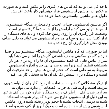
یا حداقل می توانید که لباس های فلزی را برعکس کنید و به صورت
برعکس در ماشین لباسشویی قرار دهید.این کار باعث افزایش
طول عمر ماشین لباسشویی شما خواهد شد.
اگر ماشین لباسشویی صدای عجیب و ناهنجاری هنگام شستشوی
لباس ها تولید می کند و آرامش را از خانه شما گرفته،بهتر است
وضعیت قرارگیری آن را روی زمین چک کرده و پایه های دستگاه را
تراز کنید؛ زیرا سر و صدای مداوم لباسشویی می تواند به دلیل صاف
نبودن محل قرارگیری آن رخ داده باشد.
اما در صورتی که گاه ماشین لباسشویی هنگام شستشو سر و صدا
دارد و گاه در سکوتی وصف ناشدنی کارش را انجام می دهد! باید
میزان لباس هایی که قصد شستشوی آن ها را دارید برای هر بار
شستشو تنظیم کنید،زیرا سر و صدای بی حد و اندازه لباسشویی
مربوط به ساعاتی است که حجم لباس ها بیش از حد ظرفیت آن
است و دستگاه برای شستن تک تک آن ها به سختی کار می کند.
از دیگر مشکلاتی که تنها به استفاده نادرست کاربران از لباسشویی
مرتبط است و ارتباطی به خرابی قطعات آن ندارد می توان به
سرازیر شدن کف از اطراف درب دستگاه اشاره کرد.این کف ها تنها
به این دلیل از لباسشویی خارج می شوند که پودر شوینده استفاده
شده به درستی انتخاب نشده یا حجم پودر ریخته شده درون ماشین
لباسشویی بیش از حد اندازه است و دیگ لبریز از کف شده و اضافه