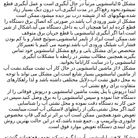
مشکل ۵:لباسشویی مرتباً در ﺣﺎل آﺑﮕﯿﺮی اﺳﺖ و ﻋﻤﻞ آﺑﮕﯿﺮی ﻗﻄﻊ
نمیشود.نحوه رﻓﻊ:اﮔﺮ در ﻣﺪت آﺑﮕﯿﺮی،آب درون دﯾﮓ ﺑﺴﯿﺎر زﯾﺎد
ﺷﺪه،بهگونهای ﮐﻪ از ﺷﯿﺸﻪ درب ﻧﯿﺰ دﯾﺪه میشود،ممکن است
مشکل از شیر ورودی آب باشد.در صورتی که اتصال برق دستگاه را
قطع کرده اید اما همچنان آب به داخل دستگاه می آید،اشکال از شیر
است.اما اگر آبگیری لباسشویی با قطع جریان برق متوقف
شد،ممکن است ایراد از تایمر لباسشویی،سوئیچ فشار و یا کم بودن
فشار آب شیلنگ ورودی آب باشد.توصیه می کنیم با تعمیرکار
متخصص برای مشکل یابی و رفع مشکل لباسشویی خود تماس
بگیرید.همچنین مطالب بیشتر در رابطه با مشکلات آبگیری
لباسشویی را در سایت کاراباما بخوانید.
مشکل ۶:از ﻣﺎﺷﯿﻦ لباسشویی در ﺣﺎل ﮐﺎر آب ﻧﺸﺖ میکند.نشت آب
از ماشین لباسشویی بسیار شایع است.این مشکل می تواند با توجه
به محل دقیق نشت آب،دلایل مختلفی داشته باشد و لذا راهکارهای
متفاوت برای رفع نشتی آب.
ابتدا درپوش یا پنل ﭘﺸﺖ ﻣﺎﺷﯿﻦ لباسشویی و درپوش ﻓﻮﻗﺎﻧﯽ را از
دستگاه ﺟﺪا ﻧﻤﻮده و ﺳﭙﺲ لباسشویی را ﺑﻪ ﺑﺮق وصل ﮐﻨﯿﺪ.سپس در
حین کار به دستگاه دقت نموده و ﻣﺤﻞ نشتی آب را ﺷﻨﺎﺳﺎﯾﯽ
کنید.اﮔﺮ ﻣﺤﻞ نشتی،ﯾﮑﯽ از رابطهای ﻻﺳﺘﯿﮑﯽ آب اﺳﺖ،میبایست
ﺗﻌﻮﯾﺾ شود.همچنین ﻣﻤﮑﻦ اﺳﺖ آب بر اثر ﺗﺮﮐﯿﺪﮔﯽ قابِ ﻣﺨﺼﻮص
ﺟﺎﭘﻮدری،واترپمپ و…جمع شده ﺑﺎﺷﺪ،ﮐﻪ در این حالت بهترین روش
برای آببندی دستگاه ﺗﻌﻮﯾﺾ ﻣﻮارد ﻓﻮق اﺳﺖ.
مشکل ۷:ﻫﯿﺘﺮ لباسشویی آب را ﮔﺮم نمیکند.نحوه رﻓﻊ:ﻫﻤﺎﻧﻨﺪ ﮔﺬﺷﺘﻪ