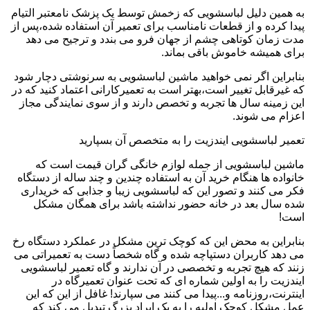
به همین دلیل لباسشویی که زخمش توسط یک پزشک نامعتبر التیام
پیدا کرده و از قطعات نامناسب برای تعمیر آن استفاده شده،پس از
مدت زمان کوتاهی چشم از جهان فرو می بندد و ترجیح می دهد
برای همیشه خاموش باقی بماند.
بنابراین اگر نمی خواهید ماشین لباسشویی به سرنوشتی دچار شود
که غیرقابل تغییر است،بهتر است به تعمیرکارانی اعتماد کنید که در
این زمینه سال ها تجربه و تخصص دارند و از سوی نمایندگی مجاز
اعزام می شوند.
تعمیر لباسشویی ایندزیت را به متخصص آن بسپارید
ماشین لباسشویی از جمله لوازم خانگی گران قیمت است که
خانواده ها هنگام خرید آن به استفاده چندین و چند ساله از دستگاه
فکر می کنند و تصور این که لباسشویی زیبا و جذابی که خریداری
شده سال بعد در خانه حضور نداشته باشد برای همگان مشکل
است!
بنابراین به محض این که کوچک ترین مشکل در عملکرد دستگاه رخ
می دهد کاربران دستپاچه شده و گاه شخصاً دست به تعمیراتی می
زنند که هیچ تجربه و تخصصی در آن ندارند و گاه تعمیر لباسشویی
ایندزیت را به اولین شماره ای که تحت عنوان تعمیرگاه در
اینترنت،روزنامه و...پیدا می کنند می سپارند! غافل از این که این
عمل مشکل کوچک اولیه را به یک ایراد بزرگ تبدیل می کند که