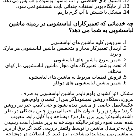
لاستیک های حفاظتی از آب ماشین پوسیده و آب پس می دهد.
از جایگاه پودر استفاده چندانی بابت شستشو نمی شود.
مشکل با شستن با آب گرم داریم.
چه خدماتی که تعمیرکاران لباسشویی در زمینه ماشین
لباسشویی به شما می دهد؟
سرویس کلیه ماشین های لباسشویی
ارسال تعمیرکار مجاز و متخصص ماشین لباسشویی هر مارک
و برند
تعمیر سریع ماشین های لباسشویی
تحت پوشش تعمیرگاه های مجاز ماشین لباسشویی مارکهای
مختلف
فروش قطعات مربوط به ماشین های لباسشویی
تعمیر ماشین لباسشویی های دوقلو
مشکل ۱:ﺑﺎ ﮐﺸﯿﺪن وﻟﻮم ﺗﺎﯾﻤﺮ ماشین لباسشویی به طرف
ﺑﯿﺮون،دستگاه روﺷﻦ نمیشود.اﮔﺮ ﭘﺲ از ﮐﺸﯿﺪن وﻟﻮم،ﻫﯿﭻ
عکسالعمل ﺧﺎﺻﯽ از ﻣﺎﺷﯿﻦ دﯾﺪه نشود،و حتی ﻻﻣﭗ ﺧﺒﺮ ﻧﯿﺰ روﺷﻦ
ﻧگردد؛ موارد زیر را بعنوان ﻋﻠﻞ احتمالی بروز چنین مشکلی در نظر
داشته باشید:۱٫ ﭘﺮﯾﺰ ﺑﺮق ﻧﺪارد.۲٫ دوﺷﺎﺧﻪ و ﯾﺎ ﮐﺎﺑﻞ راﺑﻂ ﻣﻌﯿﻮب
ﺷﺪه است.نحوه رفع:درحالیکه دوﺷﺎﺧﻪ ﺑﻪ ﭘﺮﯾﺰ ﻣﺘﺼﻞ اﺳﺖ،رﺳﯿﺪن
ﺑﺮق ﺑﻪ ﺗﺮﻣﯿﻨﺎل ﻣﺎﺷﯿﻦ را ﺗﻮﺳﻂ ولتمتر بررسی ﮐﻨﯿﺪ.اﮔﺮ ﺑﺮق از ﭘﺮﯾﺰ
ﺑﻪ ﻣﺎﺷﯿﻦ نمیرسد،اﺑﺘﺪا دوشاخه را باز کنید.اﮔﺮ اﺗﺼﺎﻻت در دوشاخه