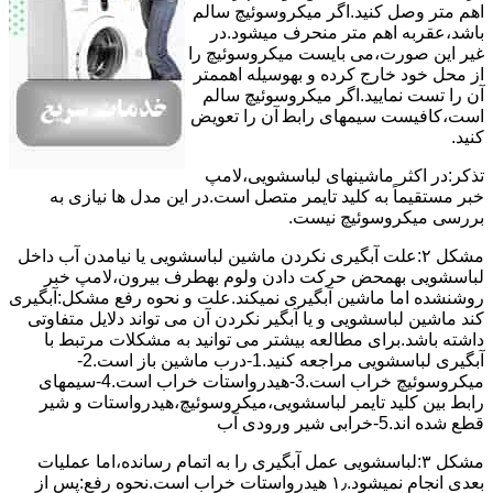
اﻫﻢ ﻣﺘﺮ وصل کنید.اﮔﺮ ﻣﯿﮑﺮوﺳﻮﺋﯿﭻ ﺳﺎﻟﻢ
ﺑﺎﺷﺪ،ﻋﻘﺮﺑﻪ اهم متر ﻣﻨﺤﺮف میشود.در
ﻏﯿﺮ اﯾﻦ ﺻﻮرت،می بایست ﻣﯿﮑﺮوﺳﻮﺋﯿﭻ را
از ﻣﺤﻞ خود ﺧﺎرج کرده و بهوسیله اهممتر
آن را ﺗﺴﺖ ﻧﻤﺎﯾﯿﺪ.اﮔﺮ ﻣﯿﮑﺮوﺳﻮﺋﯿﭻ ﺳﺎﻟﻢ
اﺳﺖ،ﮐﺎﻓﯿﺴﺖ سیمهای راﺑﻄ آن را ﺗﻌﻮﯾﺾ
کنید.
ﺗﺬﮐﺮ:در اﮐﺜﺮ ماشینهای لباسشویی،ﻻﻣﭗ
ﺧﺒﺮ مستقیماً ﺑﻪ ﮐﻠﯿﺪ ﺗﺎﯾﻤﺮ ﻣﺘﺼﻞ اﺳﺖ.در اﯾﻦ مدل ها ﻧﯿﺎزی ﺑﻪ
بررسی ﻣﯿﮑﺮوﺳﻮﺋﯿﭻ نیست.
مشکل ۲:علت آبگیری نکردن ماشین لباسشویی یا نیامدن آب داخل
لباسشویی بهمحض ﺣﺮﮐﺖ دادن وﻟﻮم بهطرف ﺑﯿﺮون،ﻻﻣﭗ ﺧﺒﺮ
روشنشده اﻣﺎ ﻣﺎﺷﯿﻦ آﺑﮕﯿﺮی نمیکند.ﻋﻠﺖ و نحوه رﻓﻊ مشکل:آبگیری
کند ماشین لباسشویی و یا آبگیر نکردن آن می تواند دلایل متفاوتی
داشته باشد.برای مطالعه بیشتر می توانید به مشکلات مرتبط با
آبگیری لباسشویی مراجعه کنید.1-درب ﻣﺎﺷﯿﻦ ﺑﺎز اﺳﺖ.2-
ﻣﯿﮑﺮوﺳﻮﺋﯿﭻ ﺧﺮاب اﺳﺖ.3-ﻫﯿﺪرواﺳﺘﺎت ﺧﺮاب اﺳﺖ.4-سیمهای
راﺑﻂ ﺑﯿﻦ ﮐﻠﯿﺪ ﺗﺎﯾﻤﺮ لباسشویی،ﻣﯿﮑﺮوﺳﻮﺋﯿﭻ،ﻫﯿﺪرواﺳﺘﺎت و ﺷﯿﺮ
ﻗﻄﻊ ﺷﺪه اند.5-خرابی شیر ورودی آب
مشکل ۳:لباسشویی ﻋﻤﻞ آﺑﮕﯿﺮی را ﺑﻪ اﺗﻤﺎم رﺳﺎﻧﺪه،اﻣﺎ ﻋﻤﻠﯿﺎت
ﺑﻌﺪی اﻧﺠﺎم نمیشود.۱٫ ﻫﯿﺪرواﺳﺘﺎت ﺧﺮاب اﺳﺖ.نحوه رﻓﻊ:ﭘﺲ از