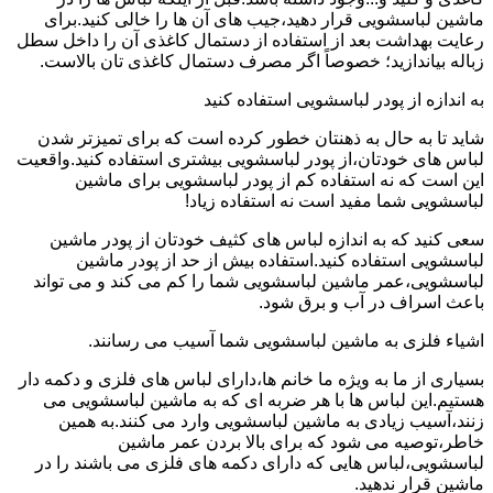
ماشین لباسشویی قرار دهید،جیب های آن ها را خالی کنید.برای
رعایت بهداشت بعد از استفاده از دستمال کاغذی آن را داخل سطل
زباله بیاندازید؛ خصوصاً اگر مصرف دستمال کاغذی تان بالاست.
به اندازه از پودر لباسشویی استفاده کنید
شاید تا به حال به ذهنتان خطور کرده است که برای تمیزتر شدن
لباس های خودتان،از پودر لباسشویی بیشتری استفاده کنید.واقعیت
این است که نه استفاده کم از پودر لباسشویی برای ماشین
لباسشویی شما مفید است نه استفاده زیاد!
سعی کنید که به اندازه لباس های کثیف خودتان از پودر ماشین
لباسشویی استفاده کنید.استفاده بیش از حد از پودر ماشین
لباسشویی،عمر ماشین لباسشویی شما را کم می کند و می تواند
باعث اسراف در آب و برق شود.
اشیاء فلزی به ماشین لباسشویی شما آسیب می رسانند.
بسیاری از ما به ویژه ما خانم ها،دارای لباس های فلزی و دکمه دار
هستیم.این لباس ها با هر ضربه ای که به ماشین لباسشویی می
زنند،آسیب زیادی به ماشین لباسشویی وارد می کنند.به همین
خاطر،توصیه می شود که برای بالا بردن عمر ماشین
لباسشویی،لباس هایی که دارای دکمه های فلزی می باشند را در
ماشین قرار ندهید.