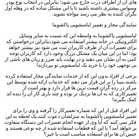
های آن از اطراف درب خارج می شود؛ بنابراین در انتخاب نوع پودر
وسواس بیشتری داشته باشید تا با این مشکل ساده که در وهله اول
نگران کننده به نظر می رسد مواجه نشوید.
نمایندگی مجاز و تعمیر لباسشویی پاکشوما
لباسشویی پاکشوما به واسطه این که نسبت به سایر وسایل
الکترونیکی در خانه بیشتر استفاده می شود،بنابراین درخواستی که
برای تعمیرات آن از طرف کاربران ثبت می شود نیز بیشتر خواهد
بود؛ اما در این میان یک مشکل بزرگ وجود دارد که کاربران توجه
کمی به آن نشان می دهند و در نهایت باید ضرر و زیان های ناشی از
بی توجهی خود را با خرید یک لباسشویی نو بپردازند!
برخی از افراد بدون این که از خدمات نمایندگی مجاز استفاده کرده
باشند،مبنا را بر این قرار می دهند که خدمات ارائه شده توسط این
مرکز در رده گران قیمت ترین ها قرار دارد و بهتر است از
تعمیرکاری که به آن ها نزدیک تر بوده و چند باری کار آن را دیده اند
کمک بگیرند!
این افراد قبل از این که شماره تعمیرکار را گرفته و وی را برای
تعمیر لباسشویی پاکشوما به منزلشان دعوت کنند،یک لحظه به این
فکر نمی کنند که آیا وی از عهده انجام تعمیرات این دستگاه متفاوت
بر خواهد آمد؟ یا این که قطعات استفاده شده از چه نوعی هستند و
جنس آن ها برای استفاده مناسب است یا خیر؟