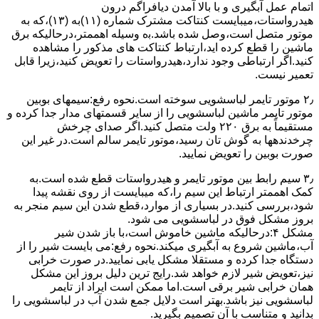
اﺗﻤﺎم عمل آﺑﮕﯿﺮی و ﺑﺎ ﺑﺎﻻ آﻣﺪن دﯾﺎﻓﺮاﮔﻢ درون
ﻫﯿﺪرواﺳﺘﺎت،میبایست ﮐﻨﺘﺎﮐﺖ ﻣﺸﺘﺮک شماره (۱۱)به (۱۳)،ﮐﻪ ﺑﻪ
ﻣﻮﺗﻮر ﻣﺘﺼﻞ اﺳﺖ،وﺻﻞ ﺷﺪه ﺑﺎﺷﺪ.ﺑه وسیله اهممتر،درحالیکه ﺑﺮق
ﻣﺎﺷﯿﻦ را ﻗﻄﻊ کرده اید،ارﺗﺒﺎط ﮐﻨﺘﺎﮐﺖ ﻫﺎی ﻣﺬﮐﻮر را ﻣﺸﺎﻫﺪه
کنید.اﮔﺮ ارﺗﺒﺎطی وجود ندارد،ﻫﯿﺪرواﺳﺘﺎت را ﺗﻌﻮﯾﺾ ﮐﻨﯿﺪ،زﯾﺮا قابل
ﺗﻌﻤﯿﺮ نیست.
۲٫ ﻣﻮﺗﻮر ﺗﺎﯾﻤﺮ لباسشویی ﺳﻮﺧﺘﻪ اﺳﺖ.نحوه رﻓﻊ:سیمهای ﺑﻮﺑﯿﻦ
ﻣﻮﺗﻮر ﺗﺎﯾﻤﺮ ماشین لباسشویی را از ﺳﺎﯾﺮ قسمتهای ﻣﺪار ﺟﺪا کرده و
مستقیماً ﺑﻪ برق ۲۲۰ وﻟﺖ ﻣﺘﺼﻞ کنید.اﮔﺮ ﺻﺪای ﭼﺮﺧﺶ
چرخدندهها به گوش تان رﺳﯿﺪ،ﻣﻮﺗﻮر ﺗﺎﯾﻤﺮ ﺳﺎﻟﻢ اﺳﺖ.در ﻏﯿﺮ اﯾﻦ
ﺻﻮرت ﺑﻮﺑﯿﻦ را ﺗﻌﻮﯾﺾ ﻧﻤﺎﯾﯿﺪ.
۳٫ ﺳﯿﻢ راﺑﻂ ﺑﯿﻦ ﻣﻮﺗﻮر ﺗﺎﯾﻤﺮ و ﻫﯿﺪرواﺳﺘﺎت ﻗﻄﻊ ﺷﺪه اﺳﺖ.به
کمک اهممتر ارﺗﺒﺎط اﯾﻦ ﺳﯿﻢ را،ﮐﻪ میبایست از روی ﻧﻘﺸﻪ ﭘﯿﺪا
ﺷﻮد،بررسی ﮐﻨﯿﺪ.در ﺑﺴﯿﺎری از موارد،ﻗﻄﻊ ﺷﺪن اﯾﻦ ﺳﯿﻢ ﻣﻨﺠﺮ ﺑﻪ
ﺑﺮوز مشکل ﻓﻮق در لباسشویی می شود.
مشکل ۴:درحالیکه ﻣﺎﺷﯿﻦ ﺧﺎﻣﻮش اﺳﺖ،ﺑﺎ ﺑﺎز ﺷﺪن ﺷﯿﺮ
آب،ﻣﺎﺷﯿﻦ ﺷﺮوع ﺑﻪ آﺑﮕﯿﺮی میکند.نحوه رﻓﻊ:می بایست ﺷﯿﺮ را از
دستگاه جدا کرده و مستقلا مشکل یابی نمایید.در صورت خرابی
نیز،تعویض شیر لازم خواهد شد.رایج ترین دلیل بروز این مشکل
همان خرابی شیر برقی است.اما ممکن است ایراد از تایمر
لباسشویی نیز باشد.بهتر است دلایل جمع شدن آب در لباسشویی را
بدانید و متناسب با آن تصمیم بگیرید.