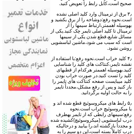
ﺻﺤﯿﺢ اﺳﺖ،ﮐﺎﺑﻞ راﺑﻂ را ﺗﻌﻮﯾﺾ کنید.
۳٫ ﺑﺮق از ﺗﺮﻣﯿﻨﺎل وارد ﮐﻠﯿﺪ اﺻﻠﯽ ﻧﺸﺪه
است.نحوه رﻓﻊ:دوشاخه را از ﺑﺮق بکشید و
بهوسیله اهممتر،ارﺗﺒﺎط سیمها را از
ﺗﺮﻣﯿﻨﺎل ﺗﺎ ﮐﻠﯿﺪ اﺻﻠﯽ ﺗﺎﯾﻤﺮ چک کنید.یکی از
مسائل شایع،ﻗﻄﻊ شدن ﯾﮑﯽ از سیمها
است که سبب می شود،ﻣﺎﺷﯿﻦ لباسشویی
روﺷﻦ نشود.
۴٫ ﮐﻠﯿﺪ ﺧﺮاب اﺳﺖ.نحوه رفع:ﺑﺎ اﺳﺘﻔﺎده از
ﻧﻘﺸﻪ ﺗﺎﯾﻤﺮ،ﮐﻨﺘﺎﮐﺖ ﻫﺎی ﮐﻠﯿﺪ را ﺷﻨﺎﺳﺎﯾﯽ
کنید.بهوسیله اهممتر هرکدام از قطبهای
ﮐﻠﯿﺪ را ﺗﺴﺖ ﮐﻨﯿﺪ.در ﺻﻮرت ﺧﺮاب ﺑﻮدن
ﮐﻠﯿﺪ میبایست ﺻﻔﺤﻪ ﮐﻨﺘﺎﮐﺖ ﻫﺎی ﺗﺎﯾﻤﺮ را
باز کنید و ﭘﺲ از رﻓﻊ مشکل،مجدداً ﺗﺎﯾﻤﺮ
را به حالت اوﻟﯿﻪ برگردانید.
۵٫ رابط های ﻣﯿﮑﺮوﺳﻮﺋﯿﭻ ﻗﻄﻊ شده اند و
ﯾﺎ ﻣﯿﮑﺮوﺳﻮﺋﯿﭻ ﺧﺮاب اﺳﺖ.نحوه
رفع:سیمهای راﺑﻄﯽ ﮐﻪ از ﺗﺎﯾﻤﺮ بهطرف
درب لباسشویی (ﻣﯿﮑﺮوﺳﻮﺋﯿﭻ)کشیده شده
و مجدداً بازگشته اند،را ﺑﯿﺎﺑﯿﺪ و درحالیکه
درب کاملاً ﺑﺴﺘﻪ اﺳﺖ،اﯾﻦ دو ﺳﯿﻢ را ﺑﻪ