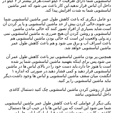
لباسشویی شما دارای ظرفیت ۶ کیلو است،هرگز بیشتر از ۶ کیلو در
داخل آن لباس قرار ندهید.این کار باعث می شود که عمر ماشین
لباسشویی شما به شدت افزایش پیدا کند.
دو عامل دیگری که باعث کاهش طول عمر ماشین لباسشویی شما
می شوند،خالی کردن بیش از حد ماشین لباسشویی و یا پر کردن آن
است.شاید بسیاری از افراد تصور کنند که خالی ماندن ماشین
لباسشویی و روشن کردن آن،هیچ ضرری به ماشین لباسشویی نمی
زند.ولی واقعیت این است که خالی بودن ماشین لباسشویی هم
باعث اسراف آب و برق می شود و هم باعث کاهش طول عمر
ماشین لباسشویی خواهد شد.
همچنین،پر بودن ماشین لباسشویی نیز باعث کاهش طول عمر آن
می شود.پس برای اینکه بفهمید ماشین لباسشویی شما پر شده
است یا هنوز جا دارد،باید دست خود را در بالای لباس ها در ماشین
لباسشویی قرار دهید و کمی فشار دهید.در صورتی که اندازه ۱
انگشت میان سقف ماشین لباسشویی و لباس ها وجود داشت،دیگر
نباید ماشین لباسشویی را پر کنید.
قبل از روشن کردن ماشین لباسشویی چک کنید ذستمال کاغذی
داخل لباسشویی نباشد
یکی دیگر از عواملی که باعث کاهش طول عمر ماشین لباسشویی
شما می شود این است که بین لباس ها یا در جیب آن ها دستمال
کاغذی و کلید و...وجود داشته باشد.قبل از اینکه لباس ها را در