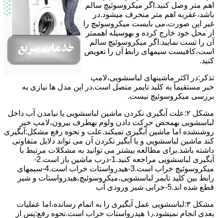
اﻫﻢ ﻣﺘﺮ وصل کنید.اﮔﺮ ﻣﯿﮑﺮوﺳﻮﺋﯿﭻ ﺳﺎﻟﻢ
ﺑﺎﺷﺪ،ﻋﻘﺮﺑﻪ اهم متر ﻣﻨﺤﺮف میشود.در
ﻏﯿﺮ اﯾﻦ ﺻﻮرت،می بایست ﻣﯿﮑﺮوﺳﻮﺋﯿﭻ را
از ﻣﺤﻞ خود ﺧﺎرج کرده و بهوسیله اهممتر
آن را ﺗﺴﺖ ﻧﻤﺎﯾﯿﺪ.اﮔﺮ ﻣﯿﮑﺮوﺳﻮﺋﯿﭻ ﺳﺎﻟﻢ
اﺳﺖ،ﮐﺎﻓﯿﺴﺖ سیمهای راﺑﻄ آن را ﺗﻌﻮﯾﺾ
کنید.
ﺗﺬﮐﺮ:در اﮐﺜﺮ ماشینهای لباسشویی،ﻻﻣﭗ
ﺧﺒﺮ مستقیماً ﺑﻪ ﮐﻠﯿﺪ ﺗﺎﯾﻤﺮ ﻣﺘﺼﻞ اﺳﺖ.در اﯾﻦ مدل ها ﻧﯿﺎزی ﺑﻪ
بررسی ﻣﯿﮑﺮوﺳﻮﺋﯿﭻ نیست.
مشکل ۲:علت آبگیری نکردن ماشین لباسشویی یا نیامدن آب داخل
لباسشویی بهمحض ﺣﺮﮐﺖ دادن وﻟﻮم بهطرف ﺑﯿﺮون،ﻻﻣﭗ ﺧﺒﺮ
روشنشده اﻣﺎ ﻣﺎﺷﯿﻦ آﺑﮕﯿﺮی نمیکند.ﻋﻠﺖ و نحوه رﻓﻊ مشکل:آبگیری
کند ماشین لباسشویی و یا آبگیر نکردن آن می تواند دلایل متفاوتی
داشته باشد.برای مطالعه بیشتر می توانید به مشکلات مرتبط با
آبگیری لباسشویی مراجعه کنید.1-درب ﻣﺎﺷﯿﻦ ﺑﺎز اﺳﺖ.2-
ﻣﯿﮑﺮوﺳﻮﺋﯿﭻ ﺧﺮاب اﺳﺖ.3-ﻫﯿﺪرواﺳﺘﺎت ﺧﺮاب اﺳﺖ.4-سیمهای
راﺑﻂ ﺑﯿﻦ ﮐﻠﯿﺪ ﺗﺎﯾﻤﺮ لباسشویی،ﻣﯿﮑﺮوﺳﻮﺋﯿﭻ،ﻫﯿﺪرواﺳﺘﺎت و ﺷﯿﺮ
ﻗﻄﻊ ﺷﺪه اند.5-خرابی شیر ورودی آب
مشکل ۳:لباسشویی ﻋﻤﻞ آﺑﮕﯿﺮی را ﺑﻪ اﺗﻤﺎم رﺳﺎﻧﺪه،اﻣﺎ ﻋﻤﻠﯿﺎت
ﺑﻌﺪی اﻧﺠﺎم نمیشود.۱٫ ﻫﯿﺪرواﺳﺘﺎت ﺧﺮاب اﺳﺖ.نحوه رﻓﻊ:ﭘﺲ از