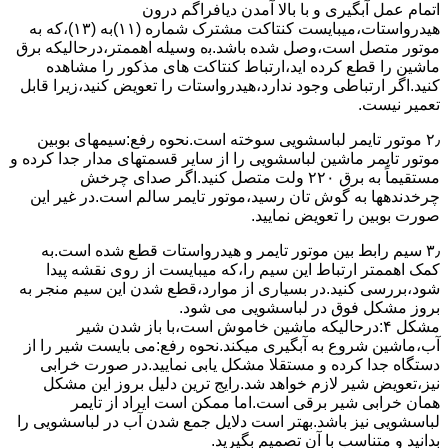
اﺗﻤﺎم عمل آﺑﮕﯿﺮی و ﺑﺎ ﺑﺎﻻ آﻣﺪن دﯾﺎﻓﺮاﮔﻢ درون
ﻫﯿﺪرواﺳﺘﺎت،میبایست ﮐﻨﺘﺎﮐﺖ ﻣﺸﺘﺮک شماره (۱۱)به (۱۳)،ﮐﻪ ﺑﻪ
ﻣﻮﺗﻮر ﻣﺘﺼﻞ اﺳﺖ،وﺻﻞ ﺷﺪه ﺑﺎﺷﺪ.ﺑه وسیله اهممتر،درحالیکه ﺑﺮق
ﻣﺎﺷﯿﻦ را ﻗﻄﻊ کرده اید،ارﺗﺒﺎط ﮐﻨﺘﺎﮐﺖ ﻫﺎی ﻣﺬﮐﻮر را ﻣﺸﺎﻫﺪه
کنید.اﮔﺮ ارﺗﺒﺎطی وجود ندارد،ﻫﯿﺪرواﺳﺘﺎت را ﺗﻌﻮﯾﺾ ﮐﻨﯿﺪ،زﯾﺮا قابل
ﺗﻌﻤﯿﺮ نیست.
۲٫ ﻣﻮﺗﻮر ﺗﺎﯾﻤﺮ لباسشویی ﺳﻮﺧﺘﻪ اﺳﺖ.نحوه رﻓﻊ:سیمهای ﺑﻮﺑﯿﻦ
ﻣﻮﺗﻮر ﺗﺎﯾﻤﺮ ماشین لباسشویی را از ﺳﺎﯾﺮ قسمتهای ﻣﺪار ﺟﺪا کرده و
مستقیماً ﺑﻪ برق ۲۲۰ وﻟﺖ ﻣﺘﺼﻞ کنید.اﮔﺮ ﺻﺪای ﭼﺮﺧﺶ
چرخدندهها به گوش تان رﺳﯿﺪ،ﻣﻮﺗﻮر ﺗﺎﯾﻤﺮ ﺳﺎﻟﻢ اﺳﺖ.در ﻏﯿﺮ اﯾﻦ
ﺻﻮرت ﺑﻮﺑﯿﻦ را ﺗﻌﻮﯾﺾ ﻧﻤﺎﯾﯿﺪ.
۳٫ ﺳﯿﻢ راﺑﻂ ﺑﯿﻦ ﻣﻮﺗﻮر ﺗﺎﯾﻤﺮ و ﻫﯿﺪرواﺳﺘﺎت ﻗﻄﻊ ﺷﺪه اﺳﺖ.به
کمک اهممتر ارﺗﺒﺎط اﯾﻦ ﺳﯿﻢ را،ﮐﻪ میبایست از روی ﻧﻘﺸﻪ ﭘﯿﺪا
ﺷﻮد،بررسی ﮐﻨﯿﺪ.در ﺑﺴﯿﺎری از موارد،ﻗﻄﻊ ﺷﺪن اﯾﻦ ﺳﯿﻢ ﻣﻨﺠﺮ ﺑﻪ
ﺑﺮوز مشکل ﻓﻮق در لباسشویی می شود.
مشکل ۴:درحالیکه ﻣﺎﺷﯿﻦ ﺧﺎﻣﻮش اﺳﺖ،ﺑﺎ ﺑﺎز ﺷﺪن ﺷﯿﺮ
آب،ﻣﺎﺷﯿﻦ ﺷﺮوع ﺑﻪ آﺑﮕﯿﺮی میکند.نحوه رﻓﻊ:می بایست ﺷﯿﺮ را از
دستگاه جدا کرده و مستقلا مشکل یابی نمایید.در صورت خرابی
نیز،تعویض شیر لازم خواهد شد.رایج ترین دلیل بروز این مشکل
همان خرابی شیر برقی است.اما ممکن است ایراد از تایمر
لباسشویی نیز باشد.بهتر است دلایل جمع شدن آب در لباسشویی را
بدانید و متناسب با آن تصمیم بگیرید.