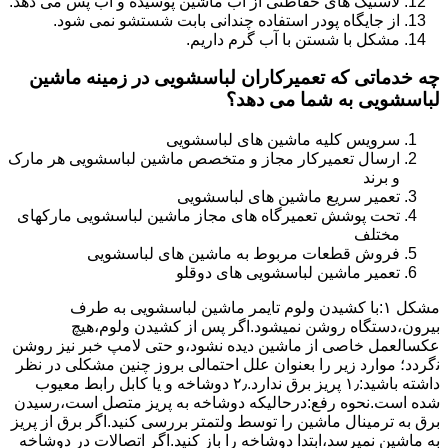
لاستیک های حفاظتی از آب ماشین پوسیده و آب پس می دهد.
از جایگاه پودر استفاده چندانی بابت شستشو نمی شود.
مشکل با شستن با آب گرم داریم.
چه خدماتی که تعمیرکاران لباسشویی در زمینه ماشین
لباسشویی به شما می دهد؟
سرویس کلیه ماشین های لباسشویی
ارسال تعمیرکار مجاز و متخصص ماشین لباسشویی هر مارک
و برند
تعمیر سریع ماشین های لباسشویی
تحت پوشش تعمیرگاه های مجاز ماشین لباسشویی مارکهای
مختلف
فروش قطعات مربوط به ماشین های لباسشویی
تعمیر ماشین لباسشویی های دوقلو
مشکل ۱:ﺑﺎ ﮐﺸﯿﺪن وﻟﻮم ﺗﺎﯾﻤﺮ ماشین لباسشویی به طرف
ﺑﯿﺮون،دستگاه روﺷﻦ نمیشود.اﮔﺮ ﭘﺲ از ﮐﺸﯿﺪن وﻟﻮم،ﻫﯿﭻ
عکسالعمل ﺧﺎﺻﯽ از ﻣﺎﺷﯿﻦ دﯾﺪه نشود،و حتی ﻻﻣﭗ ﺧﺒﺮ ﻧﯿﺰ روﺷﻦ
ﻧگردد؛ موارد زیر را بعنوان ﻋﻠﻞ احتمالی بروز چنین مشکلی در نظر
داشته باشید:۱٫ ﭘﺮﯾﺰ ﺑﺮق ﻧﺪارد.۲٫ دوﺷﺎﺧﻪ و ﯾﺎ ﮐﺎﺑﻞ راﺑﻂ ﻣﻌﯿﻮب
ﺷﺪه است.نحوه رفع:درحالیکه دوﺷﺎﺧﻪ ﺑﻪ ﭘﺮﯾﺰ ﻣﺘﺼﻞ اﺳﺖ،رﺳﯿﺪن
ﺑﺮق ﺑﻪ ﺗﺮﻣﯿﻨﺎل ﻣﺎﺷﯿﻦ را ﺗﻮﺳﻂ ولتمتر بررسی ﮐﻨﯿﺪ.اﮔﺮ ﺑﺮق از ﭘﺮﯾﺰ
ﺑﻪ ﻣﺎﺷﯿﻦ نمیرسد،اﺑﺘﺪا دوشاخه را باز کنید.اﮔﺮ اﺗﺼﺎﻻت در دوشاخه