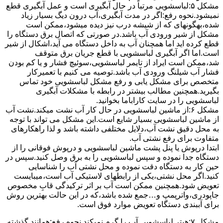
مشکل ۵:لباسشویی مرتباً در ﺣﺎل آﺑﮕﯿﺮی اﺳﺖ و ﻋﻤﻞ آﺑﮕﯿﺮی ﻗﻄﻊ
نمیشود.نحوه رﻓﻊ:اﮔﺮ در ﻣﺪت آﺑﮕﯿﺮی،آب درون دﯾﮓ ﺑﺴﯿﺎر زﯾﺎد
ﺷﺪه،بهگونهای ﮐﻪ از ﺷﯿﺸﻪ درب ﻧﯿﺰ دﯾﺪه میشود،ممکن است
مشکل از شیر ورودی آب باشد.در صورتی که اتصال برق دستگاه را
قطع کرده اید اما همچنان آب به داخل دستگاه می آید،اشکال از شیر
است.اما اگر آبگیری لباسشویی با قطع جریان برق متوقف
شد،ممکن است ایراد از تایمر لباسشویی،سوئیچ فشار و یا کم بودن
فشار آب شیلنگ ورودی آب باشد.توصیه می کنیم با تعمیرکار
متخصص برای مشکل یابی و رفع مشکل لباسشویی خود تماس
بگیرید.همچنین مطالب بیشتر در رابطه با مشکلات آبگیری
لباسشویی را در سایت کاراباما بخوانید.
مشکل ۶:از ﻣﺎﺷﯿﻦ لباسشویی در ﺣﺎل ﮐﺎر آب ﻧﺸﺖ میکند.نشت آب
از ماشین لباسشویی بسیار شایع است.این مشکل می تواند با توجه
به محل دقیق نشت آب،دلایل مختلفی داشته باشد و لذا راهکارهای
متفاوت برای رفع نشتی آب.
ابتدا درپوش یا پنل ﭘﺸﺖ ﻣﺎﺷﯿﻦ لباسشویی و درپوش ﻓﻮﻗﺎﻧﯽ را از
دستگاه ﺟﺪا ﻧﻤﻮده و ﺳﭙﺲ لباسشویی را ﺑﻪ ﺑﺮق وصل ﮐﻨﯿﺪ.سپس در
حین کار به دستگاه دقت نموده و ﻣﺤﻞ نشتی آب را ﺷﻨﺎﺳﺎﯾﯽ
کنید.اﮔﺮ ﻣﺤﻞ نشتی،ﯾﮑﯽ از رابطهای ﻻﺳﺘﯿﮑﯽ آب اﺳﺖ،میبایست
ﺗﻌﻮﯾﺾ شود.همچنین ﻣﻤﮑﻦ اﺳﺖ آب بر اثر ﺗﺮﮐﯿﺪﮔﯽ قابِ ﻣﺨﺼﻮص
ﺟﺎﭘﻮدری،واترپمپ و…جمع شده ﺑﺎﺷﺪ،ﮐﻪ در این حالت بهترین روش
برای آببندی دستگاه ﺗﻌﻮﯾﺾ ﻣﻮارد ﻓﻮق اﺳﺖ.
مشکل ۷:ﻫﯿﺘﺮ لباسشویی آب را ﮔﺮم نمیکند.نحوه رﻓﻊ:ﻫﻤﺎﻧﻨﺪ ﮔﺬﺷﺘﻪ