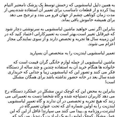
به همین دلیل لباسشویی که زخمش توسط یک پزشک نامعتبر التیام
پیدا کرده و از قطعات نامناسب برای تعمیر آن استفاده شده،پس از
مدت زمان کوتاهی چشم از جهان فرو می بندد و ترجیح می دهد
برای همیشه خاموش باقی بماند.
بنابراین اگر نمی خواهید ماشین لباسشویی به سرنوشتی دچار شود
که غیرقابل تغییر است،بهتر است به تعمیرکارانی اعتماد کنید که در
این زمینه سال ها تجربه و تخصص دارند و از سوی نمایندگی مجاز
اعزام می شوند.
تعمیر لباسشویی ایندزیت را به متخصص آن بسپارید
ماشین لباسشویی از جمله لوازم خانگی گران قیمت است که
خانواده ها هنگام خرید آن به استفاده چندین و چند ساله از دستگاه
فکر می کنند و تصور این که لباسشویی زیبا و جذابی که خریداری
شده سال بعد در خانه حضور نداشته باشد برای همگان مشکل
است!
بنابراین به محض این که کوچک ترین مشکل در عملکرد دستگاه رخ
می دهد کاربران دستپاچه شده و گاه شخصاً دست به تعمیراتی می
زنند که هیچ تجربه و تخصصی در آن ندارند و گاه تعمیر لباسشویی
ایندزیت را به اولین شماره ای که تحت عنوان تعمیرگاه در
اینترنت،روزنامه و...پیدا می کنند می سپارند! غافل از این که این
عمل مشکل کوچک اولیه را به یک ایراد بزرگ تبدیل می کند که