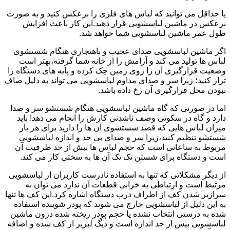
یا حداقل می توانید که لباس های فلزی را برعکس کنید و به صورت
برعکس در ماشین لباسشویی قرار دهید.این کار باعث افزایش
طول عمر ماشین لباسشویی شما خواهد شد.
اگر ماشین لباسشویی صدای عجیب و ناهنجاری هنگام شستشوی
لباس ها تولید می کند و آرامش را از خانه شما گرفته،بهتر است
وضعیت قرارگیری آن را روی زمین چک کرده و پایه های دستگاه را
تراز کنید؛ زیرا سر و صدای مداوم لباسشویی می تواند به دلیل صاف
نبودن محل قرارگیری آن رخ داده باشد.
اما در صورتی که گاه ماشین لباسشویی هنگام شستشو سر و صدا
دارد و گاه در سکوتی وصف ناشدنی کارش را انجام می دهد! باید
میزان لباس هایی که قصد شستشوی آن ها را دارید برای هر بار
شستشو تنظیم کنید،زیرا سر و صدای بی حد و اندازه لباسشویی
مربوط به ساعاتی است که حجم لباس ها بیش از حد ظرفیت آن
است و دستگاه برای شستن تک تک آن ها به سختی کار می کند.
از دیگر مشکلاتی که تنها به استفاده نادرست کاربران از لباسشویی
مرتبط است و ارتباطی به خرابی قطعات آن ندارد می توان به
سرازیر شدن کف از اطراف درب دستگاه اشاره کرد.این کف ها تنها
به این دلیل از لباسشویی خارج می شوند که پودر شوینده استفاده
شده به درستی انتخاب نشده یا حجم پودر ریخته شده درون ماشین
لباسشویی بیش از حد اندازه است و دیگ لبریز از کف شده و اضافه