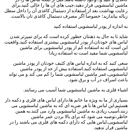
ماشین لباسشویی قرار دهید،جیب های آن ها را خالی کنید.برای
رعایت بهداشت بعد از استفاده از دستمال کاغذی آن را داخل سطل
زباله بیاندازید؛ خصوصاً اگر مصرف دستمال کاغذی تان بالاست.
به اندازه از پودر لباسشویی استفاده کنید
شاید تا به حال به ذهنتان خطور کرده است که برای تمیزتر شدن
لباس های خودتان،از پودر لباسشویی بیشتری استفاده کنید.واقعیت
این است که نه استفاده کم از پودر لباسشویی برای ماشین
لباسشویی شما مفید است نه استفاده زیاد!
سعی کنید که به اندازه لباس های کثیف خودتان از پودر ماشین
لباسشویی استفاده کنید.استفاده بیش از حد از پودر ماشین
لباسشویی،عمر ماشین لباسشویی شما را کم می کند و می تواند
باعث اسراف در آب و برق شود.
اشیاء فلزی به ماشین لباسشویی شما آسیب می رسانند.
بسیاری از ما به ویژه ما خانم ها،دارای لباس های فلزی و دکمه دار
هستیم.این لباس ها با هر ضربه ای که به ماشین لباسشویی می
زنند،آسیب زیادی به ماشین لباسشویی وارد می کنند.به همین
خاطر،توصیه می شود که برای بالا بردن عمر ماشین
لباسشویی،لباس هایی که دارای دکمه های فلزی می باشند را در
ماشین قرار ندهید.