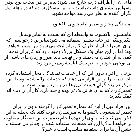
های آن از اطراف درب خارج می شود؛ بنابراین در انتخاب نوع پودر
وسواس بیشتری داشته باشید تا با این مشکل ساده که در وهله اول
نگران کننده به نظر می رسد مواجه نشوید.
نمایندگی مجاز و تعمیر لباسشویی پاکشوما
لباسشویی پاکشوما به واسطه این که نسبت به سایر وسایل
الکترونیکی در خانه بیشتر استفاده می شود،بنابراین درخواستی که
برای تعمیرات آن از طرف کاربران ثبت می شود نیز بیشتر خواهد
بود؛ اما در این میان یک مشکل بزرگ وجود دارد که کاربران توجه
کمی به آن نشان می دهند و در نهایت باید ضرر و زیان های ناشی از
بی توجهی خود را با خرید یک لباسشویی نو بپردازند!
برخی از افراد بدون این که از خدمات نمایندگی مجاز استفاده کرده
باشند،مبنا را بر این قرار می دهند که خدمات ارائه شده توسط این
مرکز در رده گران قیمت ترین ها قرار دارد و بهتر است از
تعمیرکاری که به آن ها نزدیک تر بوده و چند باری کار آن را دیده اند
کمک بگیرند!
این افراد قبل از این که شماره تعمیرکار را گرفته و وی را برای
تعمیر لباسشویی پاکشوما به منزلشان دعوت کنند،یک لحظه به این
فکر نمی کنند که آیا وی از عهده انجام تعمیرات این دستگاه متفاوت
بر خواهد آمد؟ یا این که قطعات استفاده شده از چه نوعی هستند و
جنس آن ها برای استفاده مناسب است یا خیر؟