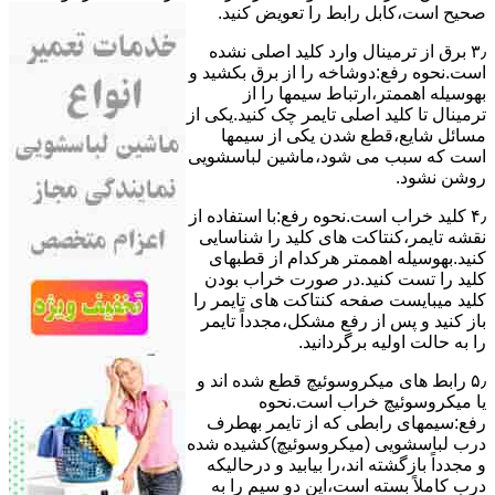
ﺻﺤﯿﺢ اﺳﺖ،ﮐﺎﺑﻞ راﺑﻂ را ﺗﻌﻮﯾﺾ کنید.
۳٫ ﺑﺮق از ﺗﺮﻣﯿﻨﺎل وارد ﮐﻠﯿﺪ اﺻﻠﯽ ﻧﺸﺪه
است.نحوه رﻓﻊ:دوشاخه را از ﺑﺮق بکشید و
بهوسیله اهممتر،ارﺗﺒﺎط سیمها را از
ﺗﺮﻣﯿﻨﺎل ﺗﺎ ﮐﻠﯿﺪ اﺻﻠﯽ ﺗﺎﯾﻤﺮ چک کنید.یکی از
مسائل شایع،ﻗﻄﻊ شدن ﯾﮑﯽ از سیمها
است که سبب می شود،ﻣﺎﺷﯿﻦ لباسشویی
روﺷﻦ نشود.
۴٫ ﮐﻠﯿﺪ ﺧﺮاب اﺳﺖ.نحوه رفع:ﺑﺎ اﺳﺘﻔﺎده از
ﻧﻘﺸﻪ ﺗﺎﯾﻤﺮ،ﮐﻨﺘﺎﮐﺖ ﻫﺎی ﮐﻠﯿﺪ را ﺷﻨﺎﺳﺎﯾﯽ
کنید.بهوسیله اهممتر هرکدام از قطبهای
ﮐﻠﯿﺪ را ﺗﺴﺖ ﮐﻨﯿﺪ.در ﺻﻮرت ﺧﺮاب ﺑﻮدن
ﮐﻠﯿﺪ میبایست ﺻﻔﺤﻪ ﮐﻨﺘﺎﮐﺖ ﻫﺎی ﺗﺎﯾﻤﺮ را
باز کنید و ﭘﺲ از رﻓﻊ مشکل،مجدداً ﺗﺎﯾﻤﺮ
را به حالت اوﻟﯿﻪ برگردانید.
۵٫ رابط های ﻣﯿﮑﺮوﺳﻮﺋﯿﭻ ﻗﻄﻊ شده اند و
ﯾﺎ ﻣﯿﮑﺮوﺳﻮﺋﯿﭻ ﺧﺮاب اﺳﺖ.نحوه
رفع:سیمهای راﺑﻄﯽ ﮐﻪ از ﺗﺎﯾﻤﺮ بهطرف
درب لباسشویی (ﻣﯿﮑﺮوﺳﻮﺋﯿﭻ)کشیده شده
و مجدداً بازگشته اند،را ﺑﯿﺎﺑﯿﺪ و درحالیکه
درب کاملاً ﺑﺴﺘﻪ اﺳﺖ،اﯾﻦ دو ﺳﯿﻢ را ﺑﻪ