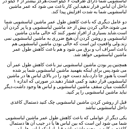
لباسشویی شما دارای ظرفیت ۶ کیلو است،هرگز بیشتر از ۶ کیلو در
داخل آن لباس قرار ندهید.این کار باعث می شود که عمر ماشین
لباسشویی شما به شدت افزایش پیدا کند.
دو عامل دیگری که باعث کاهش طول عمر ماشین لباسشویی شما
می شوند،خالی کردن بیش از حد ماشین لباسشویی و یا پر کردن آن
است.شاید بسیاری از افراد تصور کنند که خالی ماندن ماشین
لباسشویی و روشن کردن آن،هیچ ضرری به ماشین لباسشویی نمی
زند.ولی واقعیت این است که خالی بودن ماشین لباسشویی هم
باعث اسراف آب و برق می شود و هم باعث کاهش طول عمر
ماشین لباسشویی خواهد شد.
همچنین،پر بودن ماشین لباسشویی نیز باعث کاهش طول عمر آن
می شود.پس برای اینکه بفهمید ماشین لباسشویی شما پر شده
است یا هنوز جا دارد،باید دست خود را در بالای لباس ها در ماشین
لباسشویی قرار دهید و کمی فشار دهید.در صورتی که اندازه ۱
انگشت میان سقف ماشین لباسشویی و لباس ها وجود داشت،دیگر
نباید ماشین لباسشویی را پر کنید.
قبل از روشن کردن ماشین لباسشویی چک کنید ذستمال کاغذی
داخل لباسشویی نباشد
یکی دیگر از عواملی که باعث کاهش طول عمر ماشین لباسشویی
شما می شود این است که بین لباس ها یا در جیب آن ها دستمال
کاغذی و کلید و...وجود داشته باشد.قبل از اینکه لباس ها را در