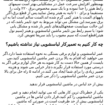
بهمنظور اﻓﺰاﯾﺶ ﺳﺮﻋﺖ ﻋﻤﻞ در مشکلیابی،بهتر است سیمهای
راﺑﻂ ﻫﯿﺘﺮ را ﺟﺪا ﻧﻤﻮده و ﺑﺎ ﯾﮏ ﺳﯿﻢ ﻣﺨﺼﻮص،برق ۲۲۰ ولت را
مستقیماً و برای ۱۰ ﺛﺎﻧﯿﻪ ﺑﻪ ﻫﯿﺘﺮ وصل نمایید.ﭘﺲ از ﻗﻄﻊ ﺑﺮق،اﮔﺮ
پایههای اﻟﻤﻨﺖ یا هیتر کمی ﮔﺮم ﺷﺪه اند،اﻟﻤﻨﺖ ﺳﺎﻟﻢ است اما ﺑﻪ آن
ﺑﺮق نمیرسد.اﯾﻦ ﻣﺸﮑﻞ می تواند مربوط به ﺧﻮد ﺗﺎﯾﻤﺮ باشد،ﮐﻪ در
این حالت میبایست صفحهکلیدهای ﺗﺎﯾﻤﺮ باز شده و مشکل یابی
شود؛ ﯾﺎ ﺳﯿﻢ راﺑﻂ ﺑﯿﻦ ﺗﺎﯾﻤﺮ ماشین لباسشویی و ﻫﯿﺘﺮ (سیم ﻧﻮل
ﻫﯿﺘﺮ)ﻗﻄﻊ اﺳﺖ،ﮐﻪ ﺳﯿﻢ ﻣﻌﯿﻮب را ﺑﺎﯾﺪ سریعاً ﺗﻌﻮﯾﺾ کرد.
چه کار کنیم به تعمیرکار لباسشویی نیاز نداشته باشیم؟
عمر لباسشویی و لوازم برقی بستگی به نحوه استفاده شما دارد.اگر
می خواهید که اقدام به بالا بردن عمر ماشین لباسشویی کنید،می
بایست از همین حالا دست به کار شوید.به هر حال لوازم برقی اگر به
درستی مورد استفاده قرار نگیرند،دچار خرابی می شوند و هزینه
تعمیر زیادی را برای شما ایجاد می کنند.در ادامه ۵ راه حل برای بالا
بردن عمر ماشین لباسشویی را ذکر می کنیم.
بیش از حد لباس در ماشین لباسشویی قرار ندهید
یکی از خطرناک ترین کار هایی که می توانید انجام دهید و عمر
ماشین لباسشویی را کم کنید،قرار دادن لباس ها در ماشین
لباسشویی بیش از حد ظرفیت است.در صورتی که ماشین