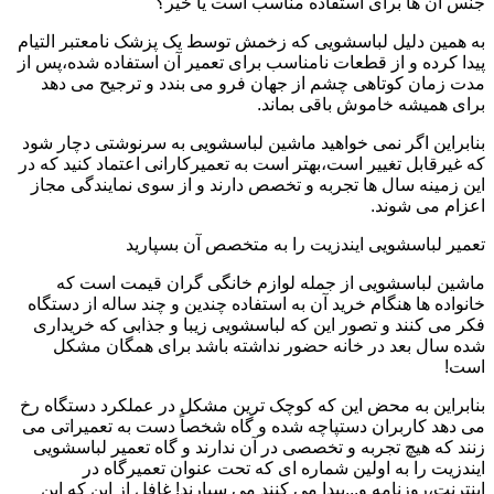
جنس آن ها برای استفاده مناسب است یا خیر؟
به همین دلیل لباسشویی که زخمش توسط یک پزشک نامعتبر التیام
پیدا کرده و از قطعات نامناسب برای تعمیر آن استفاده شده،پس از
مدت زمان کوتاهی چشم از جهان فرو می بندد و ترجیح می دهد
برای همیشه خاموش باقی بماند.
بنابراین اگر نمی خواهید ماشین لباسشویی به سرنوشتی دچار شود
که غیرقابل تغییر است،بهتر است به تعمیرکارانی اعتماد کنید که در
این زمینه سال ها تجربه و تخصص دارند و از سوی نمایندگی مجاز
اعزام می شوند.
تعمیر لباسشویی ایندزیت را به متخصص آن بسپارید
ماشین لباسشویی از جمله لوازم خانگی گران قیمت است که
خانواده ها هنگام خرید آن به استفاده چندین و چند ساله از دستگاه
فکر می کنند و تصور این که لباسشویی زیبا و جذابی که خریداری
شده سال بعد در خانه حضور نداشته باشد برای همگان مشکل
است!
بنابراین به محض این که کوچک ترین مشکل در عملکرد دستگاه رخ
می دهد کاربران دستپاچه شده و گاه شخصاً دست به تعمیراتی می
زنند که هیچ تجربه و تخصصی در آن ندارند و گاه تعمیر لباسشویی
ایندزیت را به اولین شماره ای که تحت عنوان تعمیرگاه در
اینترنت،روزنامه و...پیدا می کنند می سپارند! غافل از این که این