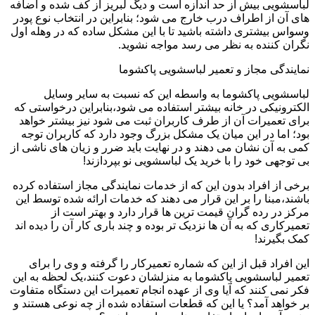
لباسشویی بیش از حد اندازه است و دیگ لبریز از کف شده و اضافه
های آن از اطراف درب خارج می شود؛ بنابراین در انتخاب نوع پودر
وسواس بیشتری داشته باشید تا با این مشکل ساده که در وهله اول
نگران کننده به نظر می رسد مواجه نشوید.
نمایندگی مجاز و تعمیر لباسشویی پاکشوما
لباسشویی پاکشوما به واسطه این که نسبت به سایر وسایل
الکترونیکی در خانه بیشتر استفاده می شود،بنابراین درخواستی که
برای تعمیرات آن از طرف کاربران ثبت می شود نیز بیشتر خواهد
بود؛ اما در این میان یک مشکل بزرگ وجود دارد که کاربران توجه
کمی به آن نشان می دهند و در نهایت باید ضرر و زیان های ناشی از
بی توجهی خود را با خرید یک لباسشویی نو بپردازند!
برخی از افراد بدون این که از خدمات نمایندگی مجاز استفاده کرده
باشند،مبنا را بر این قرار می دهند که خدمات ارائه شده توسط این
مرکز در رده گران قیمت ترین ها قرار دارد و بهتر است از
تعمیرکاری که به آن ها نزدیک تر بوده و چند باری کار آن را دیده اند
کمک بگیرند!
این افراد قبل از این که شماره تعمیرکار را گرفته و وی را برای
تعمیر لباسشویی پاکشوما به منزلشان دعوت کنند،یک لحظه به این
فکر نمی کنند که آیا وی از عهده انجام تعمیرات این دستگاه متفاوت
بر خواهد آمد؟ یا این که قطعات استفاده شده از چه نوعی هستند و