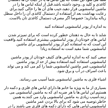
کاغذی و کلید و...وجود داشته باشد.قبل از اینکه لباس ها را در
ماشین لباسشویی قرار دهید،جیب های آن ها را خالی کنید.برای
رعایت بهداشت بعد از استفاده از دستمال کاغذی آن را داخل سطل
زباله بیاندازید؛ خصوصاً اگر مصرف دستمال کاغذی تان بالاست.
به اندازه از پودر لباسشویی استفاده کنید
شاید تا به حال به ذهنتان خطور کرده است که برای تمیزتر شدن
لباس های خودتان،از پودر لباسشویی بیشتری استفاده کنید.واقعیت
این است که نه استفاده کم از پودر لباسشویی برای ماشین
لباسشویی شما مفید است نه استفاده زیاد!
سعی کنید که به اندازه لباس های کثیف خودتان از پودر ماشین
لباسشویی استفاده کنید.استفاده بیش از حد از پودر ماشین
لباسشویی،عمر ماشین لباسشویی شما را کم می کند و می تواند
باعث اسراف در آب و برق شود.
اشیاء فلزی به ماشین لباسشویی شما آسیب می رسانند.
بسیاری از ما به ویژه ما خانم ها،دارای لباس های فلزی و دکمه دار
هستیم.این لباس ها با هر ضربه ای که به ماشین لباسشویی می
زنند،آسیب زیادی به ماشین لباسشویی وارد می کنند.به همین
خاطر،توصیه می شود که برای بالا بردن عمر ماشین
لباسشویی،لباس هایی که دارای دکمه های فلزی می باشند را در