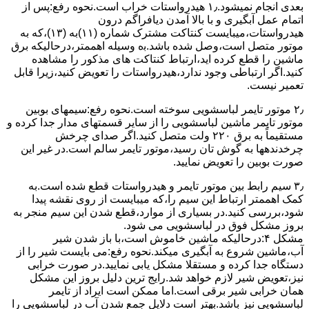
ﺑﻌﺪی اﻧﺠﺎم نمیشود.۱٫ ﻫﯿﺪرواﺳﺘﺎت ﺧﺮاب اﺳﺖ.نحوه رﻓﻊ:ﭘﺲ از
اﺗﻤﺎم عمل آﺑﮕﯿﺮی و ﺑﺎ ﺑﺎﻻ آﻣﺪن دﯾﺎﻓﺮاﮔﻢ درون
ﻫﯿﺪرواﺳﺘﺎت،میبایست ﮐﻨﺘﺎﮐﺖ ﻣﺸﺘﺮک شماره (۱۱)به (۱۳)،ﮐﻪ ﺑﻪ
ﻣﻮﺗﻮر ﻣﺘﺼﻞ اﺳﺖ،وﺻﻞ ﺷﺪه ﺑﺎﺷﺪ.ﺑه وسیله اهممتر،درحالیکه ﺑﺮق
ﻣﺎﺷﯿﻦ را ﻗﻄﻊ کرده اید،ارﺗﺒﺎط ﮐﻨﺘﺎﮐﺖ ﻫﺎی ﻣﺬﮐﻮر را ﻣﺸﺎﻫﺪه
کنید.اﮔﺮ ارﺗﺒﺎطی وجود ندارد،ﻫﯿﺪرواﺳﺘﺎت را ﺗﻌﻮﯾﺾ ﮐﻨﯿﺪ،زﯾﺮا قابل
ﺗﻌﻤﯿﺮ نیست.
۲٫ ﻣﻮﺗﻮر ﺗﺎﯾﻤﺮ لباسشویی ﺳﻮﺧﺘﻪ اﺳﺖ.نحوه رﻓﻊ:سیمهای ﺑﻮﺑﯿﻦ
ﻣﻮﺗﻮر ﺗﺎﯾﻤﺮ ماشین لباسشویی را از ﺳﺎﯾﺮ قسمتهای ﻣﺪار ﺟﺪا کرده و
مستقیماً ﺑﻪ برق ۲۲۰ وﻟﺖ ﻣﺘﺼﻞ کنید.اﮔﺮ ﺻﺪای ﭼﺮﺧﺶ
چرخدندهها به گوش تان رﺳﯿﺪ،ﻣﻮﺗﻮر ﺗﺎﯾﻤﺮ ﺳﺎﻟﻢ اﺳﺖ.در ﻏﯿﺮ اﯾﻦ
ﺻﻮرت ﺑﻮﺑﯿﻦ را ﺗﻌﻮﯾﺾ ﻧﻤﺎﯾﯿﺪ.
۳٫ ﺳﯿﻢ راﺑﻂ ﺑﯿﻦ ﻣﻮﺗﻮر ﺗﺎﯾﻤﺮ و ﻫﯿﺪرواﺳﺘﺎت ﻗﻄﻊ ﺷﺪه اﺳﺖ.به
کمک اهممتر ارﺗﺒﺎط اﯾﻦ ﺳﯿﻢ را،ﮐﻪ میبایست از روی ﻧﻘﺸﻪ ﭘﯿﺪا
ﺷﻮد،بررسی ﮐﻨﯿﺪ.در ﺑﺴﯿﺎری از موارد،ﻗﻄﻊ ﺷﺪن اﯾﻦ ﺳﯿﻢ ﻣﻨﺠﺮ ﺑﻪ
ﺑﺮوز مشکل ﻓﻮق در لباسشویی می شود.
مشکل ۴:درحالیکه ﻣﺎﺷﯿﻦ ﺧﺎﻣﻮش اﺳﺖ،ﺑﺎ ﺑﺎز ﺷﺪن ﺷﯿﺮ
آب،ﻣﺎﺷﯿﻦ ﺷﺮوع ﺑﻪ آﺑﮕﯿﺮی میکند.نحوه رﻓﻊ:می بایست ﺷﯿﺮ را از
دستگاه جدا کرده و مستقلا مشکل یابی نمایید.در صورت خرابی
نیز،تعویض شیر لازم خواهد شد.رایج ترین دلیل بروز این مشکل
همان خرابی شیر برقی است.اما ممکن است ایراد از تایمر
لباسشویی نیز باشد.بهتر است دلایل جمع شدن آب در لباسشویی را