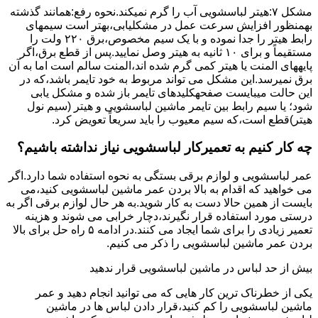
مشکل ۷:ﻫﯿﺘﺮ لباسشویی آب را ﮔﺮم نمیکند.نحوه رﻓﻊ:ﻫﻤﺎﻧﻨﺪ ﮔﺬﺷﺘﻪ
بهمنظور اﻓﺰاﯾﺶ ﺳﺮﻋﺖ ﻋﻤﻞ در مشکلیابی،بهتر است سیمهای
راﺑﻂ ﻫﯿﺘﺮ را ﺟﺪا ﻧﻤﻮده و ﺑﺎ ﯾﮏ ﺳﯿﻢ ﻣﺨﺼﻮص،برق ۲۲۰ ولت را
مستقیماً و برای ۱۰ ﺛﺎﻧﯿﻪ ﺑﻪ ﻫﯿﺘﺮ وصل نمایید.ﭘﺲ از ﻗﻄﻊ ﺑﺮق،اﮔﺮ
پایههای اﻟﻤﻨﺖ یا هیتر کمی ﮔﺮم ﺷﺪه اند،اﻟﻤﻨﺖ ﺳﺎﻟﻢ است اما ﺑﻪ آن
ﺑﺮق نمیرسد.اﯾﻦ ﻣﺸﮑﻞ می تواند مربوط به ﺧﻮد ﺗﺎﯾﻤﺮ باشد،ﮐﻪ در
این حالت میبایست صفحهکلیدهای ﺗﺎﯾﻤﺮ باز شده و مشکل یابی
شود؛ ﯾﺎ ﺳﯿﻢ راﺑﻂ ﺑﯿﻦ ﺗﺎﯾﻤﺮ ماشین لباسشویی و ﻫﯿﺘﺮ (سیم ﻧﻮل
ﻫﯿﺘﺮ)ﻗﻄﻊ اﺳﺖ،ﮐﻪ ﺳﯿﻢ ﻣﻌﯿﻮب را ﺑﺎﯾﺪ سریعاً ﺗﻌﻮﯾﺾ کرد.
چه کار کنیم به تعمیرکار لباسشویی نیاز نداشته باشیم؟
عمر لباسشویی و لوازم برقی بستگی به نحوه استفاده شما دارد.اگر
می خواهید که اقدام به بالا بردن عمر ماشین لباسشویی کنید،می
بایست از همین حالا دست به کار شوید.به هر حال لوازم برقی اگر به
درستی مورد استفاده قرار نگیرند،دچار خرابی می شوند و هزینه
تعمیر زیادی را برای شما ایجاد می کنند.در ادامه ۵ راه حل برای بالا
بردن عمر ماشین لباسشویی را ذکر می کنیم.
بیش از حد لباس در ماشین لباسشویی قرار ندهید
یکی از خطرناک ترین کار هایی که می توانید انجام دهید و عمر
ماشین لباسشویی را کم کنید،قرار دادن لباس ها در ماشین