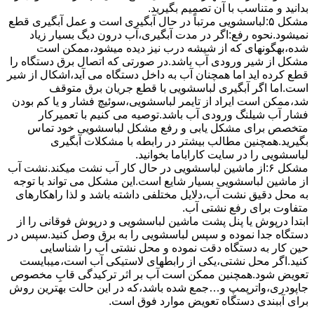
بدانید و متناسب با آن تصمیم بگیرید.
مشکل ۵:لباسشویی مرتباً در ﺣﺎل آﺑﮕﯿﺮی اﺳﺖ و ﻋﻤﻞ آﺑﮕﯿﺮی ﻗﻄﻊ
نمیشود.نحوه رﻓﻊ:اﮔﺮ در ﻣﺪت آﺑﮕﯿﺮی،آب درون دﯾﮓ ﺑﺴﯿﺎر زﯾﺎد
ﺷﺪه،بهگونهای ﮐﻪ از ﺷﯿﺸﻪ درب ﻧﯿﺰ دﯾﺪه میشود،ممکن است
مشکل از شیر ورودی آب باشد.در صورتی که اتصال برق دستگاه را
قطع کرده اید اما همچنان آب به داخل دستگاه می آید،اشکال از شیر
است.اما اگر آبگیری لباسشویی با قطع جریان برق متوقف
شد،ممکن است ایراد از تایمر لباسشویی،سوئیچ فشار و یا کم بودن
فشار آب شیلنگ ورودی آب باشد.توصیه می کنیم با تعمیرکار
متخصص برای مشکل یابی و رفع مشکل لباسشویی خود تماس
بگیرید.همچنین مطالب بیشتر در رابطه با مشکلات آبگیری
لباسشویی را در سایت کاراباما بخوانید.
مشکل ۶:از ﻣﺎﺷﯿﻦ لباسشویی در ﺣﺎل ﮐﺎر آب ﻧﺸﺖ میکند.نشت آب
از ماشین لباسشویی بسیار شایع است.این مشکل می تواند با توجه
به محل دقیق نشت آب،دلایل مختلفی داشته باشد و لذا راهکارهای
متفاوت برای رفع نشتی آب.
ابتدا درپوش یا پنل ﭘﺸﺖ ﻣﺎﺷﯿﻦ لباسشویی و درپوش ﻓﻮﻗﺎﻧﯽ را از
دستگاه ﺟﺪا ﻧﻤﻮده و ﺳﭙﺲ لباسشویی را ﺑﻪ ﺑﺮق وصل ﮐﻨﯿﺪ.سپس در
حین کار به دستگاه دقت نموده و ﻣﺤﻞ نشتی آب را ﺷﻨﺎﺳﺎﯾﯽ
کنید.اﮔﺮ ﻣﺤﻞ نشتی،ﯾﮑﯽ از رابطهای ﻻﺳﺘﯿﮑﯽ آب اﺳﺖ،میبایست
ﺗﻌﻮﯾﺾ شود.همچنین ﻣﻤﮑﻦ اﺳﺖ آب بر اثر ﺗﺮﮐﯿﺪﮔﯽ قابِ ﻣﺨﺼﻮص
ﺟﺎﭘﻮدری،واترپمپ و…جمع شده ﺑﺎﺷﺪ،ﮐﻪ در این حالت بهترین روش
برای آببندی دستگاه ﺗﻌﻮﯾﺾ ﻣﻮارد ﻓﻮق اﺳﺖ.