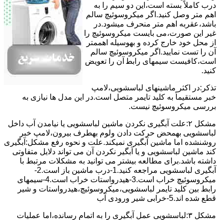
درب کاملاً ﺑﺴﺘﻪ اﺳﺖ،اﯾﻦ دو ﺳﯿﻢ را ﺑﻪ
اﻫﻢ ﻣﺘﺮ وصل کنید.اﮔﺮ ﻣﯿﮑﺮوﺳﻮﺋﯿﭻ ﺳﺎﻟﻢ
ﺑﺎﺷﺪ،ﻋﻘﺮﺑﻪ اهم متر ﻣﻨﺤﺮف میشود.در
ﻏﯿﺮ اﯾﻦ ﺻﻮرت،می بایست ﻣﯿﮑﺮوﺳﻮﺋﯿﭻ را
از ﻣﺤﻞ خود ﺧﺎرج کرده و بهوسیله اهممتر
آن را ﺗﺴﺖ ﻧﻤﺎﯾﯿﺪ.اﮔﺮ ﻣﯿﮑﺮوﺳﻮﺋﯿﭻ ﺳﺎﻟﻢ
اﺳﺖ،ﮐﺎﻓﯿﺴﺖ سیمهای راﺑﻄ آن را ﺗﻌﻮﯾﺾ
کنید.
ﺗﺬﮐﺮ:در اﮐﺜﺮ ماشینهای لباسشویی،ﻻﻣﭗ
ﺧﺒﺮ مستقیماً ﺑﻪ ﮐﻠﯿﺪ ﺗﺎﯾﻤﺮ ﻣﺘﺼﻞ اﺳﺖ.در اﯾﻦ مدل ها ﻧﯿﺎزی ﺑﻪ
بررسی ﻣﯿﮑﺮوﺳﻮﺋﯿﭻ نیست.
مشکل ۲:علت آبگیری نکردن ماشین لباسشویی یا نیامدن آب داخل
لباسشویی بهمحض ﺣﺮﮐﺖ دادن وﻟﻮم بهطرف ﺑﯿﺮون،ﻻﻣﭗ ﺧﺒﺮ
روشنشده اﻣﺎ ﻣﺎﺷﯿﻦ آﺑﮕﯿﺮی نمیکند.ﻋﻠﺖ و نحوه رﻓﻊ مشکل:آبگیری
کند ماشین لباسشویی و یا آبگیر نکردن آن می تواند دلایل متفاوتی
داشته باشد.برای مطالعه بیشتر می توانید به مشکلات مرتبط با
آبگیری لباسشویی مراجعه کنید.1-درب ﻣﺎﺷﯿﻦ ﺑﺎز اﺳﺖ.2-
ﻣﯿﮑﺮوﺳﻮﺋﯿﭻ ﺧﺮاب اﺳﺖ.3-ﻫﯿﺪرواﺳﺘﺎت ﺧﺮاب اﺳﺖ.4-سیمهای
راﺑﻂ ﺑﯿﻦ ﮐﻠﯿﺪ ﺗﺎﯾﻤﺮ لباسشویی،ﻣﯿﮑﺮوﺳﻮﺋﯿﭻ،ﻫﯿﺪرواﺳﺘﺎت و ﺷﯿﺮ
ﻗﻄﻊ ﺷﺪه اند.5-خرابی شیر ورودی آب
مشکل ۳:لباسشویی ﻋﻤﻞ آﺑﮕﯿﺮی را ﺑﻪ اﺗﻤﺎم رﺳﺎﻧﺪه،اﻣﺎ ﻋﻤﻠﯿﺎت