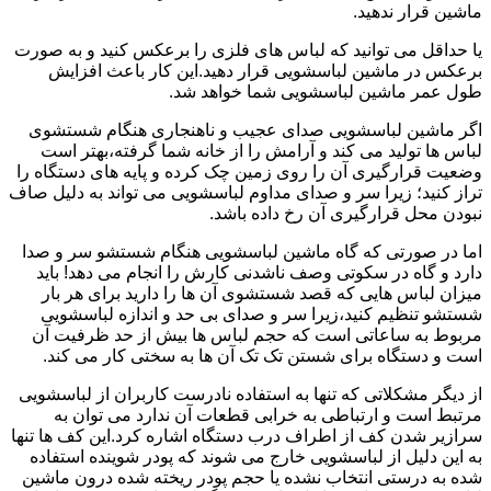
ماشین قرار ندهید.
یا حداقل می توانید که لباس های فلزی را برعکس کنید و به صورت
برعکس در ماشین لباسشویی قرار دهید.این کار باعث افزایش
طول عمر ماشین لباسشویی شما خواهد شد.
اگر ماشین لباسشویی صدای عجیب و ناهنجاری هنگام شستشوی
لباس ها تولید می کند و آرامش را از خانه شما گرفته،بهتر است
وضعیت قرارگیری آن را روی زمین چک کرده و پایه های دستگاه را
تراز کنید؛ زیرا سر و صدای مداوم لباسشویی می تواند به دلیل صاف
نبودن محل قرارگیری آن رخ داده باشد.
اما در صورتی که گاه ماشین لباسشویی هنگام شستشو سر و صدا
دارد و گاه در سکوتی وصف ناشدنی کارش را انجام می دهد! باید
میزان لباس هایی که قصد شستشوی آن ها را دارید برای هر بار
شستشو تنظیم کنید،زیرا سر و صدای بی حد و اندازه لباسشویی
مربوط به ساعاتی است که حجم لباس ها بیش از حد ظرفیت آن
است و دستگاه برای شستن تک تک آن ها به سختی کار می کند.
از دیگر مشکلاتی که تنها به استفاده نادرست کاربران از لباسشویی
مرتبط است و ارتباطی به خرابی قطعات آن ندارد می توان به
سرازیر شدن کف از اطراف درب دستگاه اشاره کرد.این کف ها تنها
به این دلیل از لباسشویی خارج می شوند که پودر شوینده استفاده
شده به درستی انتخاب نشده یا حجم پودر ریخته شده درون ماشین