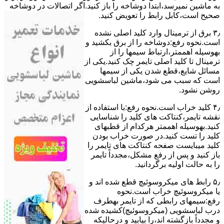
ﺑﻪ ﻣﺎﺷﯿﻦ نمیرسد،اﺑﺘﺪا دوشاخه را باز کنید.اﮔﺮ اﺗﺼﺎﻻت در دوشاخه
ﺻﺤﯿﺢ اﺳﺖ،ﮐﺎﺑﻞ راﺑﻂ را ﺗﻌﻮﯾﺾ کنید.
۳٫ ﺑﺮق از ﺗﺮﻣﯿﻨﺎل وارد ﮐﻠﯿﺪ اﺻﻠﯽ ﻧﺸﺪه
است.نحوه رﻓﻊ:دوشاخه را از ﺑﺮق بکشید و
بهوسیله اهممتر،ارﺗﺒﺎط سیمها را از
ﺗﺮﻣﯿﻨﺎل ﺗﺎ ﮐﻠﯿﺪ اﺻﻠﯽ ﺗﺎﯾﻤﺮ چک کنید.یکی از
مسائل شایع،ﻗﻄﻊ شدن ﯾﮑﯽ از سیمها
است که سبب می شود،ﻣﺎﺷﯿﻦ لباسشویی
روﺷﻦ نشود.
۴٫ ﮐﻠﯿﺪ ﺧﺮاب اﺳﺖ.نحوه رفع:ﺑﺎ اﺳﺘﻔﺎده از
ﻧﻘﺸﻪ ﺗﺎﯾﻤﺮ،ﮐﻨﺘﺎﮐﺖ ﻫﺎی ﮐﻠﯿﺪ را ﺷﻨﺎﺳﺎﯾﯽ
کنید.بهوسیله اهممتر هرکدام از قطبهای
ﮐﻠﯿﺪ را ﺗﺴﺖ ﮐﻨﯿﺪ.در ﺻﻮرت ﺧﺮاب ﺑﻮدن
ﮐﻠﯿﺪ میبایست ﺻﻔﺤﻪ ﮐﻨﺘﺎﮐﺖ ﻫﺎی ﺗﺎﯾﻤﺮ را
باز کنید و ﭘﺲ از رﻓﻊ مشکل،مجدداً ﺗﺎﯾﻤﺮ
را به حالت اوﻟﯿﻪ برگردانید.
۵٫ رابط های ﻣﯿﮑﺮوﺳﻮﺋﯿﭻ ﻗﻄﻊ شده اند و
ﯾﺎ ﻣﯿﮑﺮوﺳﻮﺋﯿﭻ ﺧﺮاب اﺳﺖ.نحوه
رفع:سیمهای راﺑﻄﯽ ﮐﻪ از ﺗﺎﯾﻤﺮ بهطرف
درب لباسشویی (ﻣﯿﮑﺮوﺳﻮﺋﯿﭻ)کشیده شده
و مجدداً بازگشته اند،را ﺑﯿﺎﺑﯿﺪ و درحالیکه