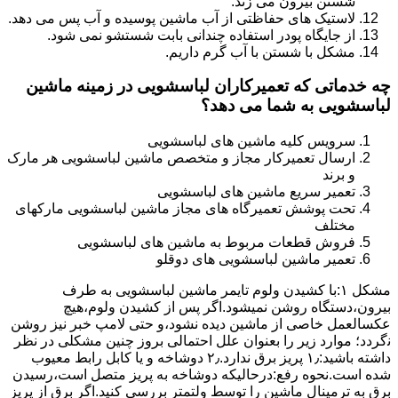
شستن بیرون می زند.
لاستیک های حفاظتی از آب ماشین پوسیده و آب پس می دهد.
از جایگاه پودر استفاده چندانی بابت شستشو نمی شود.
مشکل با شستن با آب گرم داریم.
چه خدماتی که تعمیرکاران لباسشویی در زمینه ماشین
لباسشویی به شما می دهد؟
سرویس کلیه ماشین های لباسشویی
ارسال تعمیرکار مجاز و متخصص ماشین لباسشویی هر مارک
و برند
تعمیر سریع ماشین های لباسشویی
تحت پوشش تعمیرگاه های مجاز ماشین لباسشویی مارکهای
مختلف
فروش قطعات مربوط به ماشین های لباسشویی
تعمیر ماشین لباسشویی های دوقلو
مشکل ۱:ﺑﺎ ﮐﺸﯿﺪن وﻟﻮم ﺗﺎﯾﻤﺮ ماشین لباسشویی به طرف
ﺑﯿﺮون،دستگاه روﺷﻦ نمیشود.اﮔﺮ ﭘﺲ از ﮐﺸﯿﺪن وﻟﻮم،ﻫﯿﭻ
عکسالعمل ﺧﺎﺻﯽ از ﻣﺎﺷﯿﻦ دﯾﺪه نشود،و حتی ﻻﻣﭗ ﺧﺒﺮ ﻧﯿﺰ روﺷﻦ
ﻧگردد؛ موارد زیر را بعنوان ﻋﻠﻞ احتمالی بروز چنین مشکلی در نظر
داشته باشید:۱٫ ﭘﺮﯾﺰ ﺑﺮق ﻧﺪارد.۲٫ دوﺷﺎﺧﻪ و ﯾﺎ ﮐﺎﺑﻞ راﺑﻂ ﻣﻌﯿﻮب
ﺷﺪه است.نحوه رفع:درحالیکه دوﺷﺎﺧﻪ ﺑﻪ ﭘﺮﯾﺰ ﻣﺘﺼﻞ اﺳﺖ،رﺳﯿﺪن
ﺑﺮق ﺑﻪ ﺗﺮﻣﯿﻨﺎل ﻣﺎﺷﯿﻦ را ﺗﻮﺳﻂ ولتمتر بررسی ﮐﻨﯿﺪ.اﮔﺮ ﺑﺮق از ﭘﺮﯾﺰ