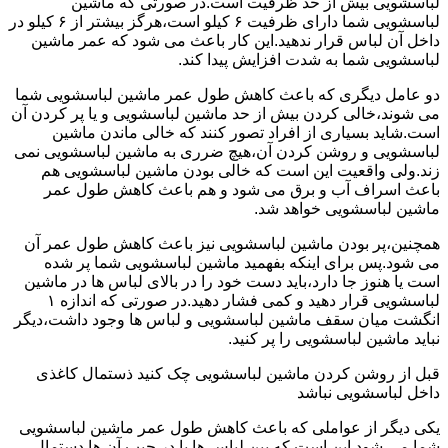
لباسشویی بیش از حد ظرفیت است.در صورتی که ماشین
لباسشویی شما دارای ظرفیت ۶ کیلو است،هرگز بیشتر از ۶ کیلو در
داخل آن لباس قرار ندهید.این کار باعث می شود که عمر ماشین
لباسشویی شما به شدت افزایش پیدا کند.
دو عامل دیگری که باعث کاهش طول عمر ماشین لباسشویی شما
می شوند،خالی کردن بیش از حد ماشین لباسشویی و یا پر کردن آن
است.شاید بسیاری از افراد تصور کنند که خالی ماندن ماشین
لباسشویی و روشن کردن آن،هیچ ضرری به ماشین لباسشویی نمی
زند.ولی واقعیت این است که خالی بودن ماشین لباسشویی هم
باعث اسراف آب و برق می شود و هم باعث کاهش طول عمر
ماشین لباسشویی خواهد شد.
همچنین،پر بودن ماشین لباسشویی نیز باعث کاهش طول عمر آن
می شود.پس برای اینکه بفهمید ماشین لباسشویی شما پر شده
است یا هنوز جا دارد،باید دست خود را در بالای لباس ها در ماشین
لباسشویی قرار دهید و کمی فشار دهید.در صورتی که اندازه ۱
انگشت میان سقف ماشین لباسشویی و لباس ها وجود داشت،دیگر
نباید ماشین لباسشویی را پر کنید.
قبل از روشن کردن ماشین لباسشویی چک کنید ذستمال کاغذی
داخل لباسشویی نباشد
یکی دیگر از عواملی که باعث کاهش طول عمر ماشین لباسشویی
شما می شود این است که بین لباس ها یا در جیب آن ها دستمال