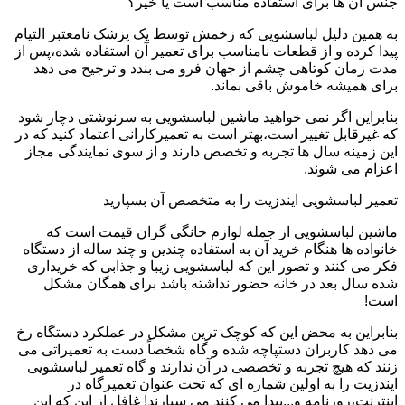
جنس آن ها برای استفاده مناسب است یا خیر؟
به همین دلیل لباسشویی که زخمش توسط یک پزشک نامعتبر التیام
پیدا کرده و از قطعات نامناسب برای تعمیر آن استفاده شده،پس از
مدت زمان کوتاهی چشم از جهان فرو می بندد و ترجیح می دهد
برای همیشه خاموش باقی بماند.
بنابراین اگر نمی خواهید ماشین لباسشویی به سرنوشتی دچار شود
که غیرقابل تغییر است،بهتر است به تعمیرکارانی اعتماد کنید که در
این زمینه سال ها تجربه و تخصص دارند و از سوی نمایندگی مجاز
اعزام می شوند.
تعمیر لباسشویی ایندزیت را به متخصص آن بسپارید
ماشین لباسشویی از جمله لوازم خانگی گران قیمت است که
خانواده ها هنگام خرید آن به استفاده چندین و چند ساله از دستگاه
فکر می کنند و تصور این که لباسشویی زیبا و جذابی که خریداری
شده سال بعد در خانه حضور نداشته باشد برای همگان مشکل
است!
بنابراین به محض این که کوچک ترین مشکل در عملکرد دستگاه رخ
می دهد کاربران دستپاچه شده و گاه شخصاً دست به تعمیراتی می
زنند که هیچ تجربه و تخصصی در آن ندارند و گاه تعمیر لباسشویی
ایندزیت را به اولین شماره ای که تحت عنوان تعمیرگاه در
اینترنت،روزنامه و...پیدا می کنند می سپارند! غافل از این که این