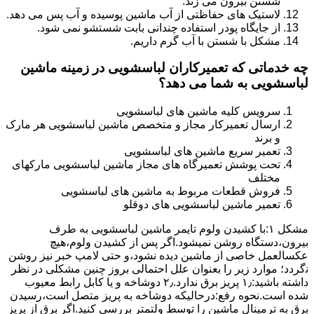
شستن بیرون می زند.
لاستیک های حفاظتی از آب ماشین پوسیده و آب پس می دهد.
از جایگاه پودر استفاده چندانی بابت شستشو نمی شود.
مشکل با شستن با آب گرم داریم.
چه خدماتی که تعمیرکاران لباسشویی در زمینه ماشین
لباسشویی به شما می دهد؟
سرویس کلیه ماشین های لباسشویی
ارسال تعمیرکار مجاز و متخصص ماشین لباسشویی هر مارک
و برند
تعمیر سریع ماشین های لباسشویی
تحت پوشش تعمیرگاه های مجاز ماشین لباسشویی مارکهای
مختلف
فروش قطعات مربوط به ماشین های لباسشویی
تعمیر ماشین لباسشویی های دوقلو
مشکل ۱:ﺑﺎ ﮐﺸﯿﺪن وﻟﻮم ﺗﺎﯾﻤﺮ ماشین لباسشویی به طرف
ﺑﯿﺮون،دستگاه روﺷﻦ نمیشود.اﮔﺮ ﭘﺲ از ﮐﺸﯿﺪن وﻟﻮم،ﻫﯿﭻ
عکسالعمل ﺧﺎﺻﯽ از ﻣﺎﺷﯿﻦ دﯾﺪه نشود،و حتی ﻻﻣﭗ ﺧﺒﺮ ﻧﯿﺰ روﺷﻦ
ﻧگردد؛ موارد زیر را بعنوان ﻋﻠﻞ احتمالی بروز چنین مشکلی در نظر
داشته باشید:۱٫ ﭘﺮﯾﺰ ﺑﺮق ﻧﺪارد.۲٫ دوﺷﺎﺧﻪ و ﯾﺎ ﮐﺎﺑﻞ راﺑﻂ ﻣﻌﯿﻮب
ﺷﺪه است.نحوه رفع:درحالیکه دوﺷﺎﺧﻪ ﺑﻪ ﭘﺮﯾﺰ ﻣﺘﺼﻞ اﺳﺖ،رﺳﯿﺪن
ﺑﺮق ﺑﻪ ﺗﺮﻣﯿﻨﺎل ﻣﺎﺷﯿﻦ را ﺗﻮﺳﻂ ولتمتر بررسی ﮐﻨﯿﺪ.اﮔﺮ ﺑﺮق از ﭘﺮﯾﺰ