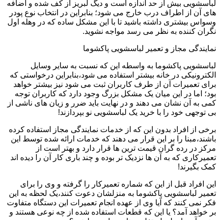
لباسشویی بیش از حد اندازه است و دیگ لبریز از کف شده و اضافه
های آن از اطراف درب خارج می شود؛ بنابراین در انتخاب نوع پودر
وسواس بیشتری داشته باشید تا با این مشکل ساده که در وهله اول
نگران کننده به نظر می رسد مواجه نشوید.
نمایندگی مجاز و تعمیر لباسشویی پاکشوما
لباسشویی پاکشوما به واسطه این که نسبت به سایر وسایل
الکترونیکی در خانه بیشتر استفاده می شود،بنابراین درخواستی که
برای تعمیرات آن از طرف کاربران ثبت می شود نیز بیشتر خواهد
بود؛ اما در این میان یک مشکل بزرگ وجود دارد که کاربران توجه
کمی به آن نشان می دهند و در نهایت باید ضرر و زیان های ناشی از
بی توجهی خود را با خرید یک لباسشویی نو بپردازند!
برخی از افراد بدون این که از خدمات نمایندگی مجاز استفاده کرده
باشند،مبنا را بر این قرار می دهند که خدمات ارائه شده توسط این
مرکز در رده گران قیمت ترین ها قرار دارد و بهتر است از
تعمیرکاری که به آن ها نزدیک تر بوده و چند باری کار آن را دیده اند
کمک بگیرند!
این افراد قبل از این که شماره تعمیرکار را گرفته و وی را برای
تعمیر لباسشویی پاکشوما به منزلشان دعوت کنند،یک لحظه به این
فکر نمی کنند که آیا وی از عهده انجام تعمیرات این دستگاه متفاوت
بر خواهد آمد؟ یا این که قطعات استفاده شده از چه نوعی هستند و