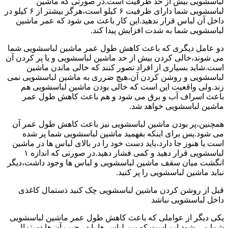
لباسشویی بیش از حد ظرفیت است.در صورتی که ماشین
لباسشویی شما دارای ظرفیت ۶ کیلو است،هرگز بیشتر از ۶ کیلو در
داخل آن لباس قرار ندهید.این کار باعث می شود که عمر ماشین
لباسشویی شما به شدت افزایش پیدا کند.
دو عامل دیگری که باعث کاهش طول عمر ماشین لباسشویی شما
می شوند،خالی کردن بیش از حد ماشین لباسشویی و یا پر کردن آن
است.شاید بسیاری از افراد تصور کنند که خالی ماندن ماشین
لباسشویی و روشن کردن آن،هیچ ضرری به ماشین لباسشویی نمی
زند.ولی واقعیت این است که خالی بودن ماشین لباسشویی هم
باعث اسراف آب و برق می شود و هم باعث کاهش طول عمر
ماشین لباسشویی خواهد شد.
همچنین،پر بودن ماشین لباسشویی نیز باعث کاهش طول عمر آن
می شود.پس برای اینکه بفهمید ماشین لباسشویی شما پر شده
است یا هنوز جا دارد،باید دست خود را در بالای لباس ها در ماشین
لباسشویی قرار دهید و کمی فشار دهید.در صورتی که اندازه ۱
انگشت میان سقف ماشین لباسشویی و لباس ها وجود داشت،دیگر
نباید ماشین لباسشویی را پر کنید.
قبل از روشن کردن ماشین لباسشویی چک کنید ذستمال کاغذی
داخل لباسشویی نباشد
یکی دیگر از عواملی که باعث کاهش طول عمر ماشین لباسشویی
شما می شود این است که بین لباس ها یا در جیب آن ها دستمال