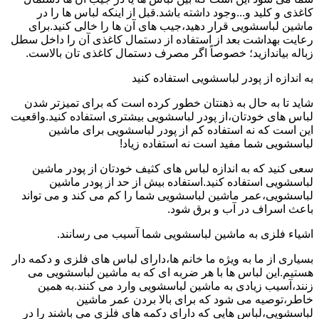
کاغذی و کلید و...وجود داشته باشد.قبل از اینکه لباس ها را در
ماشین لباسشویی قرار دهید،جیب های آن ها را خالی کنید.برای
رعایت بهداشت بعد از استفاده از دستمال کاغذی آن را داخل سطل
زباله بیاندازید؛ خصوصاً اگر مصرف دستمال کاغذی تان بالاست.
به اندازه از پودر لباسشویی استفاده کنید
شاید تا به حال به ذهنتان خطور کرده است که برای تمیزتر شدن
لباس های خودتان،از پودر لباسشویی بیشتری استفاده کنید.واقعیت
این است که نه استفاده کم از پودر لباسشویی برای ماشین
لباسشویی شما مفید است نه استفاده زیاد!
سعی کنید که به اندازه لباس های کثیف خودتان از پودر ماشین
لباسشویی استفاده کنید.استفاده بیش از حد از پودر ماشین
لباسشویی،عمر ماشین لباسشویی شما را کم می کند و می تواند
باعث اسراف در آب و برق شود.
اشیاء فلزی به ماشین لباسشویی شما آسیب می رسانند.
بسیاری از ما به ویژه ما خانم ها،دارای لباس های فلزی و دکمه دار
هستیم.این لباس ها با هر ضربه ای که به ماشین لباسشویی می
زنند،آسیب زیادی به ماشین لباسشویی وارد می کنند.به همین
خاطر،توصیه می شود که برای بالا بردن عمر ماشین
لباسشویی،لباس هایی که دارای دکمه های فلزی می باشند را در