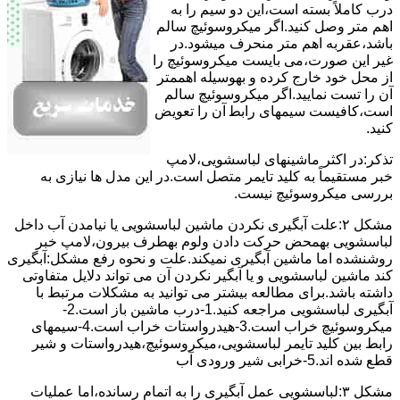
درب کاملاً ﺑﺴﺘﻪ اﺳﺖ،اﯾﻦ دو ﺳﯿﻢ را ﺑﻪ
اﻫﻢ ﻣﺘﺮ وصل کنید.اﮔﺮ ﻣﯿﮑﺮوﺳﻮﺋﯿﭻ ﺳﺎﻟﻢ
ﺑﺎﺷﺪ،ﻋﻘﺮﺑﻪ اهم متر ﻣﻨﺤﺮف میشود.در
ﻏﯿﺮ اﯾﻦ ﺻﻮرت،می بایست ﻣﯿﮑﺮوﺳﻮﺋﯿﭻ را
از ﻣﺤﻞ خود ﺧﺎرج کرده و بهوسیله اهممتر
آن را ﺗﺴﺖ ﻧﻤﺎﯾﯿﺪ.اﮔﺮ ﻣﯿﮑﺮوﺳﻮﺋﯿﭻ ﺳﺎﻟﻢ
اﺳﺖ،ﮐﺎﻓﯿﺴﺖ سیمهای راﺑﻄ آن را ﺗﻌﻮﯾﺾ
کنید.
ﺗﺬﮐﺮ:در اﮐﺜﺮ ماشینهای لباسشویی،ﻻﻣﭗ
ﺧﺒﺮ مستقیماً ﺑﻪ ﮐﻠﯿﺪ ﺗﺎﯾﻤﺮ ﻣﺘﺼﻞ اﺳﺖ.در اﯾﻦ مدل ها ﻧﯿﺎزی ﺑﻪ
بررسی ﻣﯿﮑﺮوﺳﻮﺋﯿﭻ نیست.
مشکل ۲:علت آبگیری نکردن ماشین لباسشویی یا نیامدن آب داخل
لباسشویی بهمحض ﺣﺮﮐﺖ دادن وﻟﻮم بهطرف ﺑﯿﺮون،ﻻﻣﭗ ﺧﺒﺮ
روشنشده اﻣﺎ ﻣﺎﺷﯿﻦ آﺑﮕﯿﺮی نمیکند.ﻋﻠﺖ و نحوه رﻓﻊ مشکل:آبگیری
کند ماشین لباسشویی و یا آبگیر نکردن آن می تواند دلایل متفاوتی
داشته باشد.برای مطالعه بیشتر می توانید به مشکلات مرتبط با
آبگیری لباسشویی مراجعه کنید.1-درب ﻣﺎﺷﯿﻦ ﺑﺎز اﺳﺖ.2-
ﻣﯿﮑﺮوﺳﻮﺋﯿﭻ ﺧﺮاب اﺳﺖ.3-ﻫﯿﺪرواﺳﺘﺎت ﺧﺮاب اﺳﺖ.4-سیمهای
راﺑﻂ ﺑﯿﻦ ﮐﻠﯿﺪ ﺗﺎﯾﻤﺮ لباسشویی،ﻣﯿﮑﺮوﺳﻮﺋﯿﭻ،ﻫﯿﺪرواﺳﺘﺎت و ﺷﯿﺮ
ﻗﻄﻊ ﺷﺪه اند.5-خرابی شیر ورودی آب
مشکل ۳:لباسشویی ﻋﻤﻞ آﺑﮕﯿﺮی را ﺑﻪ اﺗﻤﺎم رﺳﺎﻧﺪه،اﻣﺎ ﻋﻤﻠﯿﺎت