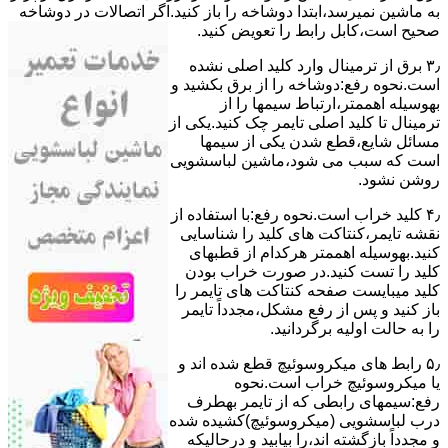
ﺑﻪ ﻣﺎﺷﯿﻦ نمیرسد،اﺑﺘﺪا دوشاخه را باز کنید.اﮔﺮ اﺗﺼﺎﻻت در دوشاخه
ﺻﺤﯿﺢ اﺳﺖ،ﮐﺎﺑﻞ راﺑﻂ را ﺗﻌﻮﯾﺾ کنید.
۳٫ ﺑﺮق از ﺗﺮﻣﯿﻨﺎل وارد ﮐﻠﯿﺪ اﺻﻠﯽ ﻧﺸﺪه
است.نحوه رﻓﻊ:دوشاخه را از ﺑﺮق بکشید و
بهوسیله اهممتر،ارﺗﺒﺎط سیمها را از
ﺗﺮﻣﯿﻨﺎل ﺗﺎ ﮐﻠﯿﺪ اﺻﻠﯽ ﺗﺎﯾﻤﺮ چک کنید.یکی از
مسائل شایع،ﻗﻄﻊ شدن ﯾﮑﯽ از سیمها
است که سبب می شود،ﻣﺎﺷﯿﻦ لباسشویی
روﺷﻦ نشود.
۴٫ ﮐﻠﯿﺪ ﺧﺮاب اﺳﺖ.نحوه رفع:ﺑﺎ اﺳﺘﻔﺎده از
ﻧﻘﺸﻪ ﺗﺎﯾﻤﺮ،ﮐﻨﺘﺎﮐﺖ ﻫﺎی ﮐﻠﯿﺪ را ﺷﻨﺎﺳﺎﯾﯽ
کنید.بهوسیله اهممتر هرکدام از قطبهای
ﮐﻠﯿﺪ را ﺗﺴﺖ ﮐﻨﯿﺪ.در ﺻﻮرت ﺧﺮاب ﺑﻮدن
ﮐﻠﯿﺪ میبایست ﺻﻔﺤﻪ ﮐﻨﺘﺎﮐﺖ ﻫﺎی ﺗﺎﯾﻤﺮ را
باز کنید و ﭘﺲ از رﻓﻊ مشکل،مجدداً ﺗﺎﯾﻤﺮ
را به حالت اوﻟﯿﻪ برگردانید.
۵٫ رابط های ﻣﯿﮑﺮوﺳﻮﺋﯿﭻ ﻗﻄﻊ شده اند و
ﯾﺎ ﻣﯿﮑﺮوﺳﻮﺋﯿﭻ ﺧﺮاب اﺳﺖ.نحوه
رفع:سیمهای راﺑﻄﯽ ﮐﻪ از ﺗﺎﯾﻤﺮ بهطرف
درب لباسشویی (ﻣﯿﮑﺮوﺳﻮﺋﯿﭻ)کشیده شده
و مجدداً بازگشته اند،را ﺑﯿﺎﺑﯿﺪ و درحالیکه