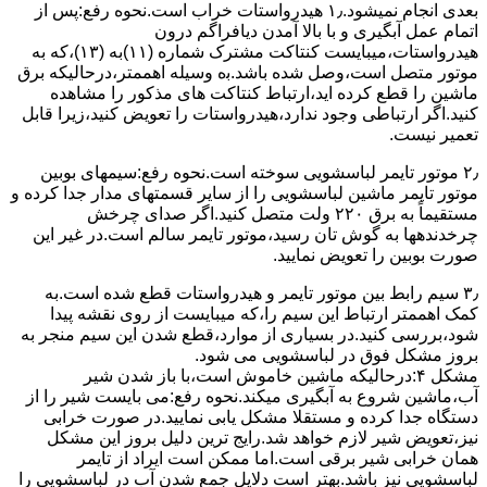
ﺑﻌﺪی اﻧﺠﺎم نمیشود.۱٫ ﻫﯿﺪرواﺳﺘﺎت ﺧﺮاب اﺳﺖ.نحوه رﻓﻊ:ﭘﺲ از
اﺗﻤﺎم عمل آﺑﮕﯿﺮی و ﺑﺎ ﺑﺎﻻ آﻣﺪن دﯾﺎﻓﺮاﮔﻢ درون
ﻫﯿﺪرواﺳﺘﺎت،میبایست ﮐﻨﺘﺎﮐﺖ ﻣﺸﺘﺮک شماره (۱۱)به (۱۳)،ﮐﻪ ﺑﻪ
ﻣﻮﺗﻮر ﻣﺘﺼﻞ اﺳﺖ،وﺻﻞ ﺷﺪه ﺑﺎﺷﺪ.ﺑه وسیله اهممتر،درحالیکه ﺑﺮق
ﻣﺎﺷﯿﻦ را ﻗﻄﻊ کرده اید،ارﺗﺒﺎط ﮐﻨﺘﺎﮐﺖ ﻫﺎی ﻣﺬﮐﻮر را ﻣﺸﺎﻫﺪه
کنید.اﮔﺮ ارﺗﺒﺎطی وجود ندارد،ﻫﯿﺪرواﺳﺘﺎت را ﺗﻌﻮﯾﺾ ﮐﻨﯿﺪ،زﯾﺮا قابل
ﺗﻌﻤﯿﺮ نیست.
۲٫ ﻣﻮﺗﻮر ﺗﺎﯾﻤﺮ لباسشویی ﺳﻮﺧﺘﻪ اﺳﺖ.نحوه رﻓﻊ:سیمهای ﺑﻮﺑﯿﻦ
ﻣﻮﺗﻮر ﺗﺎﯾﻤﺮ ماشین لباسشویی را از ﺳﺎﯾﺮ قسمتهای ﻣﺪار ﺟﺪا کرده و
مستقیماً ﺑﻪ برق ۲۲۰ وﻟﺖ ﻣﺘﺼﻞ کنید.اﮔﺮ ﺻﺪای ﭼﺮﺧﺶ
چرخدندهها به گوش تان رﺳﯿﺪ،ﻣﻮﺗﻮر ﺗﺎﯾﻤﺮ ﺳﺎﻟﻢ اﺳﺖ.در ﻏﯿﺮ اﯾﻦ
ﺻﻮرت ﺑﻮﺑﯿﻦ را ﺗﻌﻮﯾﺾ ﻧﻤﺎﯾﯿﺪ.
۳٫ ﺳﯿﻢ راﺑﻂ ﺑﯿﻦ ﻣﻮﺗﻮر ﺗﺎﯾﻤﺮ و ﻫﯿﺪرواﺳﺘﺎت ﻗﻄﻊ ﺷﺪه اﺳﺖ.به
کمک اهممتر ارﺗﺒﺎط اﯾﻦ ﺳﯿﻢ را،ﮐﻪ میبایست از روی ﻧﻘﺸﻪ ﭘﯿﺪا
ﺷﻮد،بررسی ﮐﻨﯿﺪ.در ﺑﺴﯿﺎری از موارد،ﻗﻄﻊ ﺷﺪن اﯾﻦ ﺳﯿﻢ ﻣﻨﺠﺮ ﺑﻪ
ﺑﺮوز مشکل ﻓﻮق در لباسشویی می شود.
مشکل ۴:درحالیکه ﻣﺎﺷﯿﻦ ﺧﺎﻣﻮش اﺳﺖ،ﺑﺎ ﺑﺎز ﺷﺪن ﺷﯿﺮ
آب،ﻣﺎﺷﯿﻦ ﺷﺮوع ﺑﻪ آﺑﮕﯿﺮی میکند.نحوه رﻓﻊ:می بایست ﺷﯿﺮ را از
دستگاه جدا کرده و مستقلا مشکل یابی نمایید.در صورت خرابی
نیز،تعویض شیر لازم خواهد شد.رایج ترین دلیل بروز این مشکل
همان خرابی شیر برقی است.اما ممکن است ایراد از تایمر
لباسشویی نیز باشد.بهتر است دلایل جمع شدن آب در لباسشویی را