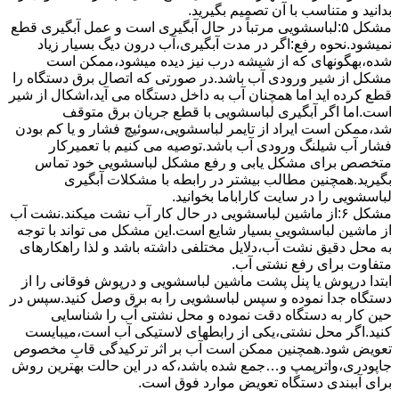
بدانید و متناسب با آن تصمیم بگیرید.
مشکل ۵:لباسشویی مرتباً در ﺣﺎل آﺑﮕﯿﺮی اﺳﺖ و ﻋﻤﻞ آﺑﮕﯿﺮی ﻗﻄﻊ
نمیشود.نحوه رﻓﻊ:اﮔﺮ در ﻣﺪت آﺑﮕﯿﺮی،آب درون دﯾﮓ ﺑﺴﯿﺎر زﯾﺎد
ﺷﺪه،بهگونهای ﮐﻪ از ﺷﯿﺸﻪ درب ﻧﯿﺰ دﯾﺪه میشود،ممکن است
مشکل از شیر ورودی آب باشد.در صورتی که اتصال برق دستگاه را
قطع کرده اید اما همچنان آب به داخل دستگاه می آید،اشکال از شیر
است.اما اگر آبگیری لباسشویی با قطع جریان برق متوقف
شد،ممکن است ایراد از تایمر لباسشویی،سوئیچ فشار و یا کم بودن
فشار آب شیلنگ ورودی آب باشد.توصیه می کنیم با تعمیرکار
متخصص برای مشکل یابی و رفع مشکل لباسشویی خود تماس
بگیرید.همچنین مطالب بیشتر در رابطه با مشکلات آبگیری
لباسشویی را در سایت کاراباما بخوانید.
مشکل ۶:از ﻣﺎﺷﯿﻦ لباسشویی در ﺣﺎل ﮐﺎر آب ﻧﺸﺖ میکند.نشت آب
از ماشین لباسشویی بسیار شایع است.این مشکل می تواند با توجه
به محل دقیق نشت آب،دلایل مختلفی داشته باشد و لذا راهکارهای
متفاوت برای رفع نشتی آب.
ابتدا درپوش یا پنل ﭘﺸﺖ ﻣﺎﺷﯿﻦ لباسشویی و درپوش ﻓﻮﻗﺎﻧﯽ را از
دستگاه ﺟﺪا ﻧﻤﻮده و ﺳﭙﺲ لباسشویی را ﺑﻪ ﺑﺮق وصل ﮐﻨﯿﺪ.سپس در
حین کار به دستگاه دقت نموده و ﻣﺤﻞ نشتی آب را ﺷﻨﺎﺳﺎﯾﯽ
کنید.اﮔﺮ ﻣﺤﻞ نشتی،ﯾﮑﯽ از رابطهای ﻻﺳﺘﯿﮑﯽ آب اﺳﺖ،میبایست
ﺗﻌﻮﯾﺾ شود.همچنین ﻣﻤﮑﻦ اﺳﺖ آب بر اثر ﺗﺮﮐﯿﺪﮔﯽ قابِ ﻣﺨﺼﻮص
ﺟﺎﭘﻮدری،واترپمپ و…جمع شده ﺑﺎﺷﺪ،ﮐﻪ در این حالت بهترین روش
برای آببندی دستگاه ﺗﻌﻮﯾﺾ ﻣﻮارد ﻓﻮق اﺳﺖ.