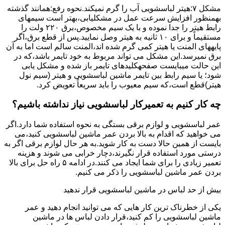
مشکل ۷:ﻫﯿﺘﺮ لباسشویی آب را ﮔﺮم نمیکند.نحوه رﻓﻊ:ﻫﻤﺎﻧﻨﺪ ﮔﺬﺷﺘﻪ
بهمنظور اﻓﺰاﯾﺶ ﺳﺮﻋﺖ ﻋﻤﻞ در مشکلیابی،بهتر است سیمهای
راﺑﻂ ﻫﯿﺘﺮ را ﺟﺪا ﻧﻤﻮده و ﺑﺎ ﯾﮏ ﺳﯿﻢ ﻣﺨﺼﻮص،برق ۲۲۰ ولت را
مستقیماً و برای ۱۰ ﺛﺎﻧﯿﻪ ﺑﻪ ﻫﯿﺘﺮ وصل نمایید.ﭘﺲ از ﻗﻄﻊ ﺑﺮق،اﮔﺮ
پایههای اﻟﻤﻨﺖ یا هیتر کمی ﮔﺮم ﺷﺪه اند،اﻟﻤﻨﺖ ﺳﺎﻟﻢ است اما ﺑﻪ آن
ﺑﺮق نمیرسد.اﯾﻦ ﻣﺸﮑﻞ می تواند مربوط به ﺧﻮد ﺗﺎﯾﻤﺮ باشد،ﮐﻪ در
این حالت میبایست صفحهکلیدهای ﺗﺎﯾﻤﺮ باز شده و مشکل یابی
شود؛ ﯾﺎ ﺳﯿﻢ راﺑﻂ ﺑﯿﻦ ﺗﺎﯾﻤﺮ ماشین لباسشویی و ﻫﯿﺘﺮ (سیم ﻧﻮل
ﻫﯿﺘﺮ)ﻗﻄﻊ اﺳﺖ،ﮐﻪ ﺳﯿﻢ ﻣﻌﯿﻮب را ﺑﺎﯾﺪ سریعاً ﺗﻌﻮﯾﺾ کرد.
چه کار کنیم به تعمیرکار لباسشویی نیاز نداشته باشیم؟
عمر لباسشویی و لوازم برقی بستگی به نحوه استفاده شما دارد.اگر
می خواهید که اقدام به بالا بردن عمر ماشین لباسشویی کنید،می
بایست از همین حالا دست به کار شوید.به هر حال لوازم برقی اگر به
درستی مورد استفاده قرار نگیرند،دچار خرابی می شوند و هزینه
تعمیر زیادی را برای شما ایجاد می کنند.در ادامه ۵ راه حل برای بالا
بردن عمر ماشین لباسشویی را ذکر می کنیم.
بیش از حد لباس در ماشین لباسشویی قرار ندهید
یکی از خطرناک ترین کار هایی که می توانید انجام دهید و عمر
ماشین لباسشویی را کم کنید،قرار دادن لباس ها در ماشین