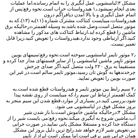
مشکل ۳:لباسشویی ﻋﻤﻞ آﺑﮕﯿﺮی را ﺑﻪ اﺗﻤﺎم رﺳﺎﻧﺪه،اﻣﺎ ﻋﻤﻠﯿﺎت
ﺑﻌﺪی اﻧﺠﺎم نمیشود.۱٫ ﻫﯿﺪرواﺳﺘﺎت ﺧﺮاب اﺳﺖ.نحوه رﻓﻊ:ﭘﺲ از
اﺗﻤﺎم عمل آﺑﮕﯿﺮی و ﺑﺎ ﺑﺎﻻ آﻣﺪن دﯾﺎﻓﺮاﮔﻢ درون
ﻫﯿﺪرواﺳﺘﺎت،میبایست ﮐﻨﺘﺎﮐﺖ ﻣﺸﺘﺮک شماره (۱۱)به (۱۳)،ﮐﻪ ﺑﻪ
ﻣﻮﺗﻮر ﻣﺘﺼﻞ اﺳﺖ،وﺻﻞ ﺷﺪه ﺑﺎﺷﺪ.ﺑه وسیله اهممتر،درحالیکه ﺑﺮق
ﻣﺎﺷﯿﻦ را ﻗﻄﻊ کرده اید،ارﺗﺒﺎط ﮐﻨﺘﺎﮐﺖ ﻫﺎی ﻣﺬﮐﻮر را ﻣﺸﺎﻫﺪه
کنید.اﮔﺮ ارﺗﺒﺎطی وجود ندارد،ﻫﯿﺪرواﺳﺘﺎت را ﺗﻌﻮﯾﺾ ﮐﻨﯿﺪ،زﯾﺮا قابل
ﺗﻌﻤﯿﺮ نیست.
۲٫ ﻣﻮﺗﻮر ﺗﺎﯾﻤﺮ لباسشویی ﺳﻮﺧﺘﻪ اﺳﺖ.نحوه رﻓﻊ:سیمهای ﺑﻮﺑﯿﻦ
ﻣﻮﺗﻮر ﺗﺎﯾﻤﺮ ماشین لباسشویی را از ﺳﺎﯾﺮ قسمتهای ﻣﺪار ﺟﺪا کرده و
مستقیماً ﺑﻪ برق ۲۲۰ وﻟﺖ ﻣﺘﺼﻞ کنید.اﮔﺮ ﺻﺪای ﭼﺮﺧﺶ
چرخدندهها به گوش تان رﺳﯿﺪ،ﻣﻮﺗﻮر ﺗﺎﯾﻤﺮ ﺳﺎﻟﻢ اﺳﺖ.در ﻏﯿﺮ اﯾﻦ
ﺻﻮرت ﺑﻮﺑﯿﻦ را ﺗﻌﻮﯾﺾ ﻧﻤﺎﯾﯿﺪ.
۳٫ ﺳﯿﻢ راﺑﻂ ﺑﯿﻦ ﻣﻮﺗﻮر ﺗﺎﯾﻤﺮ و ﻫﯿﺪرواﺳﺘﺎت ﻗﻄﻊ ﺷﺪه اﺳﺖ.به
کمک اهممتر ارﺗﺒﺎط اﯾﻦ ﺳﯿﻢ را،ﮐﻪ میبایست از روی ﻧﻘﺸﻪ ﭘﯿﺪا
ﺷﻮد،بررسی ﮐﻨﯿﺪ.در ﺑﺴﯿﺎری از موارد،ﻗﻄﻊ ﺷﺪن اﯾﻦ ﺳﯿﻢ ﻣﻨﺠﺮ ﺑﻪ
ﺑﺮوز مشکل ﻓﻮق در لباسشویی می شود.
مشکل ۴:درحالیکه ﻣﺎﺷﯿﻦ ﺧﺎﻣﻮش اﺳﺖ،ﺑﺎ ﺑﺎز ﺷﺪن ﺷﯿﺮ
آب،ﻣﺎﺷﯿﻦ ﺷﺮوع ﺑﻪ آﺑﮕﯿﺮی میکند.نحوه رﻓﻊ:می بایست ﺷﯿﺮ را از
دستگاه جدا کرده و مستقلا مشکل یابی نمایید.در صورت خرابی
نیز،تعویض شیر لازم خواهد شد.رایج ترین دلیل بروز این مشکل
همان خرابی شیر برقی است.اما ممکن است ایراد از تایمر