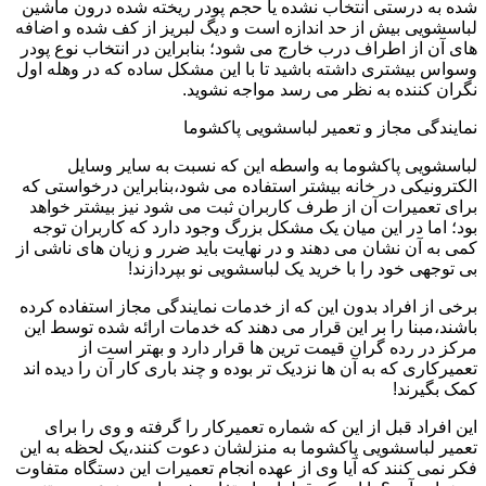
شده به درستی انتخاب نشده یا حجم پودر ریخته شده درون ماشین
لباسشویی بیش از حد اندازه است و دیگ لبریز از کف شده و اضافه
های آن از اطراف درب خارج می شود؛ بنابراین در انتخاب نوع پودر
وسواس بیشتری داشته باشید تا با این مشکل ساده که در وهله اول
نگران کننده به نظر می رسد مواجه نشوید.
نمایندگی مجاز و تعمیر لباسشویی پاکشوما
لباسشویی پاکشوما به واسطه این که نسبت به سایر وسایل
الکترونیکی در خانه بیشتر استفاده می شود،بنابراین درخواستی که
برای تعمیرات آن از طرف کاربران ثبت می شود نیز بیشتر خواهد
بود؛ اما در این میان یک مشکل بزرگ وجود دارد که کاربران توجه
کمی به آن نشان می دهند و در نهایت باید ضرر و زیان های ناشی از
بی توجهی خود را با خرید یک لباسشویی نو بپردازند!
برخی از افراد بدون این که از خدمات نمایندگی مجاز استفاده کرده
باشند،مبنا را بر این قرار می دهند که خدمات ارائه شده توسط این
مرکز در رده گران قیمت ترین ها قرار دارد و بهتر است از
تعمیرکاری که به آن ها نزدیک تر بوده و چند باری کار آن را دیده اند
کمک بگیرند!
این افراد قبل از این که شماره تعمیرکار را گرفته و وی را برای
تعمیر لباسشویی پاکشوما به منزلشان دعوت کنند،یک لحظه به این
فکر نمی کنند که آیا وی از عهده انجام تعمیرات این دستگاه متفاوت