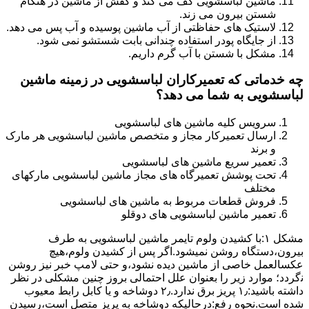
ماشین لباسشویی کف می کند و کفش از ماشین در هنگام
شستن بیرون می زند.
لاستیک های حفاظتی از آب ماشین پوسیده و آب پس می دهد.
از جایگاه پودر استفاده چندانی بابت شستشو نمی شود.
مشکل با شستن با آب گرم داریم.
چه خدماتی که تعمیرکاران لباسشویی در زمینه ماشین
لباسشویی به شما می دهد؟
سرویس کلیه ماشین های لباسشویی
ارسال تعمیرکار مجاز و متخصص ماشین لباسشویی هر مارک
و برند
تعمیر سریع ماشین های لباسشویی
تحت پوشش تعمیرگاه های مجاز ماشین لباسشویی مارکهای
مختلف
فروش قطعات مربوط به ماشین های لباسشویی
تعمیر ماشین لباسشویی های دوقلو
مشکل ۱:ﺑﺎ ﮐﺸﯿﺪن وﻟﻮم ﺗﺎﯾﻤﺮ ماشین لباسشویی به طرف
ﺑﯿﺮون،دستگاه روﺷﻦ نمیشود.اﮔﺮ ﭘﺲ از ﮐﺸﯿﺪن وﻟﻮم،ﻫﯿﭻ
عکسالعمل ﺧﺎﺻﯽ از ﻣﺎﺷﯿﻦ دﯾﺪه نشود،و حتی ﻻﻣﭗ ﺧﺒﺮ ﻧﯿﺰ روﺷﻦ
ﻧگردد؛ موارد زیر را بعنوان ﻋﻠﻞ احتمالی بروز چنین مشکلی در نظر
داشته باشید:۱٫ ﭘﺮﯾﺰ ﺑﺮق ﻧﺪارد.۲٫ دوﺷﺎﺧﻪ و ﯾﺎ ﮐﺎﺑﻞ راﺑﻂ ﻣﻌﯿﻮب
ﺷﺪه است.نحوه رفع:درحالیکه دوﺷﺎﺧﻪ ﺑﻪ ﭘﺮﯾﺰ ﻣﺘﺼﻞ اﺳﺖ،رﺳﯿﺪن