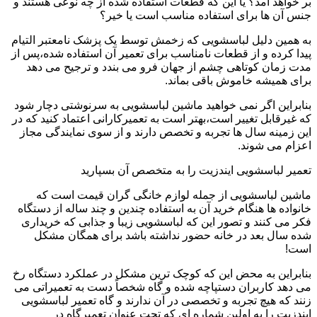
بر خواهد آمد؟ یا این که قطعات استفاده شده از چه نوعی هستند و
جنس آن ها برای استفاده مناسب است یا خیر؟
به همین دلیل لباسشویی که زخمش توسط یک پزشک نامعتبر التیام
پیدا کرده و از قطعات نامناسب برای تعمیر آن استفاده شده،پس از
مدت زمان کوتاهی چشم از جهان فرو می بندد و ترجیح می دهد
برای همیشه خاموش باقی بماند.
بنابراین اگر نمی خواهید ماشین لباسشویی به سرنوشتی دچار شود
که غیرقابل تغییر است،بهتر است به تعمیرکارانی اعتماد کنید که در
این زمینه سال ها تجربه و تخصص دارند و از سوی نمایندگی مجاز
اعزام می شوند.
تعمیر لباسشویی ایندزیت را به متخصص آن بسپارید
ماشین لباسشویی از جمله لوازم خانگی گران قیمت است که
خانواده ها هنگام خرید آن به استفاده چندین و چند ساله از دستگاه
فکر می کنند و تصور این که لباسشویی زیبا و جذابی که خریداری
شده سال بعد در خانه حضور نداشته باشد برای همگان مشکل
است!
بنابراین به محض این که کوچک ترین مشکل در عملکرد دستگاه رخ
می دهد کاربران دستپاچه شده و گاه شخصاً دست به تعمیراتی می
زنند که هیچ تجربه و تخصصی در آن ندارند و گاه تعمیر لباسشویی
ایندزیت را به اولین شماره ای که تحت عنوان تعمیرگاه در