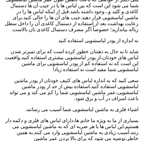
شما می شود این است که بین لباس ها یا در جیب آن ها دستمال
کاغذی و کلید و...وجود داشته باشد.قبل از اینکه لباس ها را در
ماشین لباسشویی قرار دهید،جیب های آن ها را خالی کنید.برای
رعایت بهداشت بعد از استفاده از دستمال کاغذی آن را داخل سطل
زباله بیاندازید؛ خصوصاً اگر مصرف دستمال کاغذی تان بالاست.
به اندازه از پودر لباسشویی استفاده کنید
شاید تا به حال به ذهنتان خطور کرده است که برای تمیزتر شدن
لباس های خودتان،از پودر لباسشویی بیشتری استفاده کنید.واقعیت
این است که نه استفاده کم از پودر لباسشویی برای ماشین
لباسشویی شما مفید است نه استفاده زیاد!
سعی کنید که به اندازه لباس های کثیف خودتان از پودر ماشین
لباسشویی استفاده کنید.استفاده بیش از حد از پودر ماشین
لباسشویی،عمر ماشین لباسشویی شما را کم می کند و می تواند
باعث اسراف در آب و برق شود.
اشیاء فلزی به ماشین لباسشویی شما آسیب می رسانند.
بسیاری از ما به ویژه ما خانم ها،دارای لباس های فلزی و دکمه دار
هستیم.این لباس ها با هر ضربه ای که به ماشین لباسشویی می
زنند،آسیب زیادی به ماشین لباسشویی وارد می کنند.به همین
خاطر،توصیه می شود که برای بالا بردن عمر ماشین