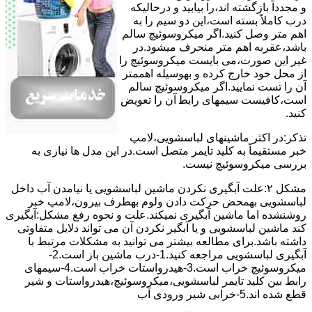
و مجدداً بازگشته اند،را ﺑﯿﺎﺑﯿﺪ و درحالیکه
درب کاملاً ﺑﺴﺘﻪ اﺳﺖ،اﯾﻦ دو ﺳﯿﻢ را ﺑﻪ
اﻫﻢ ﻣﺘﺮ وصل کنید.اﮔﺮ ﻣﯿﮑﺮوﺳﻮﺋﯿﭻ ﺳﺎﻟﻢ
ﺑﺎﺷﺪ،ﻋﻘﺮﺑﻪ اهم متر ﻣﻨﺤﺮف میشود.در
ﻏﯿﺮ اﯾﻦ ﺻﻮرت،می بایست ﻣﯿﮑﺮوﺳﻮﺋﯿﭻ را
از ﻣﺤﻞ خود ﺧﺎرج کرده و بهوسیله اهممتر
آن را ﺗﺴﺖ ﻧﻤﺎﯾﯿﺪ.اﮔﺮ ﻣﯿﮑﺮوﺳﻮﺋﯿﭻ ﺳﺎﻟﻢ
اﺳﺖ،ﮐﺎﻓﯿﺴﺖ سیمهای راﺑﻄ آن را ﺗﻌﻮﯾﺾ
کنید.
ﺗﺬﮐﺮ:در اﮐﺜﺮ ماشینهای لباسشویی،ﻻﻣﭗ
ﺧﺒﺮ مستقیماً ﺑﻪ ﮐﻠﯿﺪ ﺗﺎﯾﻤﺮ ﻣﺘﺼﻞ اﺳﺖ.در اﯾﻦ مدل ها ﻧﯿﺎزی ﺑﻪ
بررسی ﻣﯿﮑﺮوﺳﻮﺋﯿﭻ نیست.
مشکل ۲:علت آبگیری نکردن ماشین لباسشویی یا نیامدن آب داخل
لباسشویی بهمحض ﺣﺮﮐﺖ دادن وﻟﻮم بهطرف ﺑﯿﺮون،ﻻﻣﭗ ﺧﺒﺮ
روشنشده اﻣﺎ ﻣﺎﺷﯿﻦ آﺑﮕﯿﺮی نمیکند.ﻋﻠﺖ و نحوه رﻓﻊ مشکل:آبگیری
کند ماشین لباسشویی و یا آبگیر نکردن آن می تواند دلایل متفاوتی
داشته باشد.برای مطالعه بیشتر می توانید به مشکلات مرتبط با
آبگیری لباسشویی مراجعه کنید.1-درب ﻣﺎﺷﯿﻦ ﺑﺎز اﺳﺖ.2-
ﻣﯿﮑﺮوﺳﻮﺋﯿﭻ ﺧﺮاب اﺳﺖ.3-ﻫﯿﺪرواﺳﺘﺎت ﺧﺮاب اﺳﺖ.4-سیمهای
راﺑﻂ ﺑﯿﻦ ﮐﻠﯿﺪ ﺗﺎﯾﻤﺮ لباسشویی،ﻣﯿﮑﺮوﺳﻮﺋﯿﭻ،ﻫﯿﺪرواﺳﺘﺎت و ﺷﯿﺮ
ﻗﻄﻊ ﺷﺪه اند.5-خرابی شیر ورودی آب