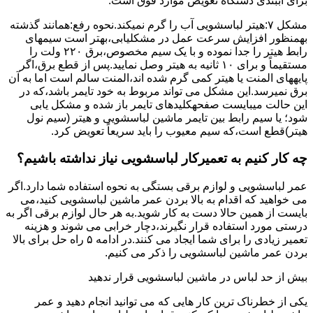
برای آببندی دستگاه ﺗﻌﻮﯾﺾ ﻣﻮارد ﻓﻮق اﺳﺖ.
مشکل ۷:ﻫﯿﺘﺮ لباسشویی آب را ﮔﺮم نمیکند.نحوه رﻓﻊ:ﻫﻤﺎﻧﻨﺪ ﮔﺬﺷﺘﻪ
بهمنظور اﻓﺰاﯾﺶ ﺳﺮﻋﺖ ﻋﻤﻞ در مشکلیابی،بهتر است سیمهای
راﺑﻂ ﻫﯿﺘﺮ را ﺟﺪا ﻧﻤﻮده و ﺑﺎ ﯾﮏ ﺳﯿﻢ ﻣﺨﺼﻮص،برق ۲۲۰ ولت را
مستقیماً و برای ۱۰ ﺛﺎﻧﯿﻪ ﺑﻪ ﻫﯿﺘﺮ وصل نمایید.ﭘﺲ از ﻗﻄﻊ ﺑﺮق،اﮔﺮ
پایههای اﻟﻤﻨﺖ یا هیتر کمی ﮔﺮم ﺷﺪه اند،اﻟﻤﻨﺖ ﺳﺎﻟﻢ است اما ﺑﻪ آن
ﺑﺮق نمیرسد.اﯾﻦ ﻣﺸﮑﻞ می تواند مربوط به ﺧﻮد ﺗﺎﯾﻤﺮ باشد،ﮐﻪ در
این حالت میبایست صفحهکلیدهای ﺗﺎﯾﻤﺮ باز شده و مشکل یابی
شود؛ ﯾﺎ ﺳﯿﻢ راﺑﻂ ﺑﯿﻦ ﺗﺎﯾﻤﺮ ماشین لباسشویی و ﻫﯿﺘﺮ (سیم ﻧﻮل
ﻫﯿﺘﺮ)ﻗﻄﻊ اﺳﺖ،ﮐﻪ ﺳﯿﻢ ﻣﻌﯿﻮب را ﺑﺎﯾﺪ سریعاً ﺗﻌﻮﯾﺾ کرد.
چه کار کنیم به تعمیرکار لباسشویی نیاز نداشته باشیم؟
عمر لباسشویی و لوازم برقی بستگی به نحوه استفاده شما دارد.اگر
می خواهید که اقدام به بالا بردن عمر ماشین لباسشویی کنید،می
بایست از همین حالا دست به کار شوید.به هر حال لوازم برقی اگر به
درستی مورد استفاده قرار نگیرند،دچار خرابی می شوند و هزینه
تعمیر زیادی را برای شما ایجاد می کنند.در ادامه ۵ راه حل برای بالا
بردن عمر ماشین لباسشویی را ذکر می کنیم.
بیش از حد لباس در ماشین لباسشویی قرار ندهید
یکی از خطرناک ترین کار هایی که می توانید انجام دهید و عمر