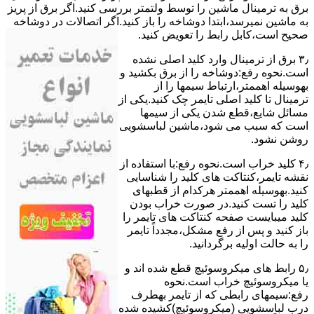
ﺑﺮق ﺑﻪ ﺗﺮﻣﯿﻨﺎل ﻣﺎﺷﯿﻦ را ﺗﻮﺳﻂ ولتمتر بررسی ﮐﻨﯿﺪ.اﮔﺮ ﺑﺮق از ﭘﺮﯾﺰ
ﺑﻪ ﻣﺎﺷﯿﻦ نمیرسد،اﺑﺘﺪا دوشاخه را باز کنید.اﮔﺮ اﺗﺼﺎﻻت در دوشاخه
ﺻﺤﯿﺢ اﺳﺖ،ﮐﺎﺑﻞ راﺑﻂ را ﺗﻌﻮﯾﺾ کنید.
۳٫ ﺑﺮق از ﺗﺮﻣﯿﻨﺎل وارد ﮐﻠﯿﺪ اﺻﻠﯽ ﻧﺸﺪه
است.نحوه رﻓﻊ:دوشاخه را از ﺑﺮق بکشید و
بهوسیله اهممتر،ارﺗﺒﺎط سیمها را از
ﺗﺮﻣﯿﻨﺎل ﺗﺎ ﮐﻠﯿﺪ اﺻﻠﯽ ﺗﺎﯾﻤﺮ چک کنید.یکی از
مسائل شایع،ﻗﻄﻊ شدن ﯾﮑﯽ از سیمها
است که سبب می شود،ﻣﺎﺷﯿﻦ لباسشویی
روﺷﻦ نشود.
۴٫ ﮐﻠﯿﺪ ﺧﺮاب اﺳﺖ.نحوه رفع:ﺑﺎ اﺳﺘﻔﺎده از
ﻧﻘﺸﻪ ﺗﺎﯾﻤﺮ،ﮐﻨﺘﺎﮐﺖ ﻫﺎی ﮐﻠﯿﺪ را ﺷﻨﺎﺳﺎﯾﯽ
کنید.بهوسیله اهممتر هرکدام از قطبهای
ﮐﻠﯿﺪ را ﺗﺴﺖ ﮐﻨﯿﺪ.در ﺻﻮرت ﺧﺮاب ﺑﻮدن
ﮐﻠﯿﺪ میبایست ﺻﻔﺤﻪ ﮐﻨﺘﺎﮐﺖ ﻫﺎی ﺗﺎﯾﻤﺮ را
باز کنید و ﭘﺲ از رﻓﻊ مشکل،مجدداً ﺗﺎﯾﻤﺮ
را به حالت اوﻟﯿﻪ برگردانید.
۵٫ رابط های ﻣﯿﮑﺮوﺳﻮﺋﯿﭻ ﻗﻄﻊ شده اند و
ﯾﺎ ﻣﯿﮑﺮوﺳﻮﺋﯿﭻ ﺧﺮاب اﺳﺖ.نحوه
رفع:سیمهای راﺑﻄﯽ ﮐﻪ از ﺗﺎﯾﻤﺮ بهطرف
درب لباسشویی (ﻣﯿﮑﺮوﺳﻮﺋﯿﭻ)کشیده شده