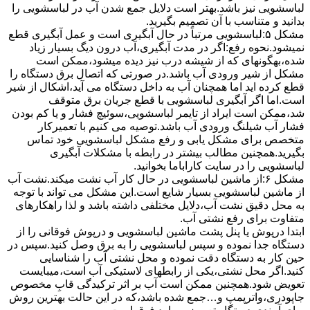
لباسشویی نیز باشد.بهتر است دلایل جمع شدن آب در لباسشویی را
بدانید و متناسب با آن تصمیم بگیرید.
مشکل ۵:لباسشویی مرتباً در ﺣﺎل آﺑﮕﯿﺮی اﺳﺖ و ﻋﻤﻞ آﺑﮕﯿﺮی ﻗﻄﻊ
نمیشود.نحوه رﻓﻊ:اﮔﺮ در ﻣﺪت آﺑﮕﯿﺮی،آب درون دﯾﮓ ﺑﺴﯿﺎر زﯾﺎد
ﺷﺪه،بهگونهای ﮐﻪ از ﺷﯿﺸﻪ درب ﻧﯿﺰ دﯾﺪه میشود،ممکن است
مشکل از شیر ورودی آب باشد.در صورتی که اتصال برق دستگاه را
قطع کرده اید اما همچنان آب به داخل دستگاه می آید،اشکال از شیر
است.اما اگر آبگیری لباسشویی با قطع جریان برق متوقف
شد،ممکن است ایراد از تایمر لباسشویی،سوئیچ فشار و یا کم بودن
فشار آب شیلنگ ورودی آب باشد.توصیه می کنیم با تعمیرکار
متخصص برای مشکل یابی و رفع مشکل لباسشویی خود تماس
بگیرید.همچنین مطالب بیشتر در رابطه با مشکلات آبگیری
لباسشویی را در سایت کاراباما بخوانید.
مشکل ۶:از ﻣﺎﺷﯿﻦ لباسشویی در ﺣﺎل ﮐﺎر آب ﻧﺸﺖ میکند.نشت آب
از ماشین لباسشویی بسیار شایع است.این مشکل می تواند با توجه
به محل دقیق نشت آب،دلایل مختلفی داشته باشد و لذا راهکارهای
متفاوت برای رفع نشتی آب.
ابتدا درپوش یا پنل ﭘﺸﺖ ﻣﺎﺷﯿﻦ لباسشویی و درپوش ﻓﻮﻗﺎﻧﯽ را از
دستگاه ﺟﺪا ﻧﻤﻮده و ﺳﭙﺲ لباسشویی را ﺑﻪ ﺑﺮق وصل ﮐﻨﯿﺪ.سپس در
حین کار به دستگاه دقت نموده و ﻣﺤﻞ نشتی آب را ﺷﻨﺎﺳﺎﯾﯽ
کنید.اﮔﺮ ﻣﺤﻞ نشتی،ﯾﮑﯽ از رابطهای ﻻﺳﺘﯿﮑﯽ آب اﺳﺖ،میبایست
ﺗﻌﻮﯾﺾ شود.همچنین ﻣﻤﮑﻦ اﺳﺖ آب بر اثر ﺗﺮﮐﯿﺪﮔﯽ قابِ ﻣﺨﺼﻮص
ﺟﺎﭘﻮدری،واترپمپ و…جمع شده ﺑﺎﺷﺪ،ﮐﻪ در این حالت بهترین روش