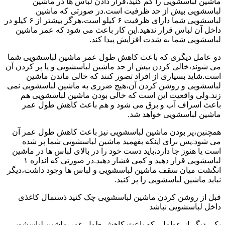
ماشین لباسشویی را کم کنید،قرار دادن لباس ها در ماشین
لباسشویی بیش از حد ظرفیت است.در صورتی که ماشین
لباسشویی شما دارای ظرفیت ۶ کیلو است،هرگز بیشتر از ۶ کیلو در
داخل آن لباس قرار ندهید.این کار باعث می شود که عمر ماشین
لباسشویی شما به شدت افزایش پیدا کند.
دو عامل دیگری که باعث کاهش طول عمر ماشین لباسشویی شما
می شوند،خالی کردن بیش از حد ماشین لباسشویی و یا پر کردن آن
است.شاید بسیاری از افراد تصور کنند که خالی ماندن ماشین
لباسشویی و روشن کردن آن،هیچ ضرری به ماشین لباسشویی نمی
زند.ولی واقعیت این است که خالی بودن ماشین لباسشویی هم
باعث اسراف آب و برق می شود و هم باعث کاهش طول عمر
ماشین لباسشویی خواهد شد.
همچنین،پر بودن ماشین لباسشویی نیز باعث کاهش طول عمر آن
می شود.پس برای اینکه بفهمید ماشین لباسشویی شما پر شده
است یا هنوز جا دارد،باید دست خود را در بالای لباس ها در ماشین
لباسشویی قرار دهید و کمی فشار دهید.در صورتی که اندازه ۱
انگشت میان سقف ماشین لباسشویی و لباس ها وجود داشت،دیگر
نباید ماشین لباسشویی را پر کنید.
قبل از روشن کردن ماشین لباسشویی چک کنید ذستمال کاغذی
داخل لباسشویی نباشد
یکی دیگر از عواملی که باعث کاهش طول عمر ماشین لباسشویی