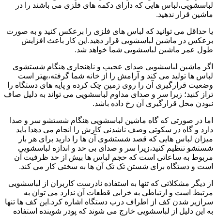
لباسشویی،لباس هایی که دارای دکمه های فلزی می باشند را در
ماشین قرار ندهید.
یا حداقل می توانید که لباس های فلزی را برعکس کنید و به صورت
برعکس در ماشین لباسشویی قرار دهید.این کار باعث افزایش
طول عمر ماشین لباسشویی شما خواهد شد.
اگر ماشین لباسشویی صدای عجیب و ناهنجاری هنگام شستشوی
لباس ها تولید می کند و آرامش را از خانه شما گرفته،بهتر است
وضعیت قرارگیری آن را روی زمین چک کرده و پایه های دستگاه را
تراز کنید؛ زیرا سر و صدای مداوم لباسشویی می تواند به دلیل صاف
نبودن محل قرارگیری آن رخ داده باشد.
اما در صورتی که گاه ماشین لباسشویی هنگام شستشو سر و صدا
دارد و گاه در سکوتی وصف ناشدنی کارش را انجام می دهد! باید
میزان لباس هایی که قصد شستشوی آن ها را دارید برای هر بار
شستشو تنظیم کنید،زیرا سر و صدای بی حد و اندازه لباسشویی
مربوط به ساعاتی است که حجم لباس ها بیش از حد ظرفیت آن
است و دستگاه برای شستن تک تک آن ها به سختی کار می کند.
از دیگر مشکلاتی که تنها به استفاده نادرست کاربران از لباسشویی
مرتبط است و ارتباطی به خرابی قطعات آن ندارد می توان به
سرازیر شدن کف از اطراف درب دستگاه اشاره کرد.این کف ها تنها
به این دلیل از لباسشویی خارج می شوند که پودر شوینده استفاده