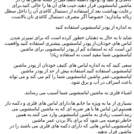
ماشین لباسشویی قرار دهید،جیب های آن ها را خالی کنید.برای
رعایت بهداشت بعد از استفاده از دستمال کاغذی آن را داخل سطل
زباله بیاندازید؛ خصوصاً اگر مصرف دستمال کاغذی تان بالاست.
به اندازه از پودر لباسشویی استفاده کنید
شاید تا به حال به ذهنتان خطور کرده است که برای تمیزتر شدن
لباس های خودتان،از پودر لباسشویی بیشتری استفاده کنید.واقعیت
این است که نه استفاده کم از پودر لباسشویی برای ماشین
لباسشویی شما مفید است نه استفاده زیاد!
سعی کنید که به اندازه لباس های کثیف خودتان از پودر ماشین
لباسشویی استفاده کنید.استفاده بیش از حد از پودر ماشین
لباسشویی،عمر ماشین لباسشویی شما را کم می کند و می تواند
باعث اسراف در آب و برق شود.
اشیاء فلزی به ماشین لباسشویی شما آسیب می رسانند.
بسیاری از ما به ویژه ما خانم ها،دارای لباس های فلزی و دکمه دار
هستیم.این لباس ها با هر ضربه ای که به ماشین لباسشویی می
زنند،آسیب زیادی به ماشین لباسشویی وارد می کنند.به همین
خاطر،توصیه می شود که برای بالا بردن عمر ماشین
لباسشویی،لباس هایی که دارای دکمه های فلزی می باشند را در
ماشین قرار ندهید.