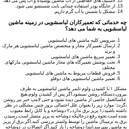
لاستیک های حفاظتی از آب ماشین پوسیده و آب پس می دهد.
از جایگاه پودر استفاده چندانی بابت شستشو نمی شود.
مشکل با شستن با آب گرم داریم.
چه خدماتی که تعمیرکاران لباسشویی در زمینه ماشین
لباسشویی به شما می دهد؟
سرویس کلیه ماشین های لباسشویی
ارسال تعمیرکار مجاز و متخصص ماشین لباسشویی هر مارک
و برند
تعمیر سریع ماشین های لباسشویی
تحت پوشش تعمیرگاه های مجاز ماشین لباسشویی مارکهای
مختلف
فروش قطعات مربوط به ماشین های لباسشویی
تعمیر ماشین لباسشویی های دوقلو
مشکل ۱:ﺑﺎ ﮐﺸﯿﺪن وﻟﻮم ﺗﺎﯾﻤﺮ ماشین لباسشویی به طرف
ﺑﯿﺮون،دستگاه روﺷﻦ نمیشود.اﮔﺮ ﭘﺲ از ﮐﺸﯿﺪن وﻟﻮم،ﻫﯿﭻ
عکسالعمل ﺧﺎﺻﯽ از ﻣﺎﺷﯿﻦ دﯾﺪه نشود،و حتی ﻻﻣﭗ ﺧﺒﺮ ﻧﯿﺰ روﺷﻦ
ﻧگردد؛ موارد زیر را بعنوان ﻋﻠﻞ احتمالی بروز چنین مشکلی در نظر
داشته باشید:۱٫ ﭘﺮﯾﺰ ﺑﺮق ﻧﺪارد.۲٫ دوﺷﺎﺧﻪ و ﯾﺎ ﮐﺎﺑﻞ راﺑﻂ ﻣﻌﯿﻮب
ﺷﺪه است.نحوه رفع:درحالیکه دوﺷﺎﺧﻪ ﺑﻪ ﭘﺮﯾﺰ ﻣﺘﺼﻞ اﺳﺖ،رﺳﯿﺪن
ﺑﺮق ﺑﻪ ﺗﺮﻣﯿﻨﺎل ﻣﺎﺷﯿﻦ را ﺗﻮﺳﻂ ولتمتر بررسی ﮐﻨﯿﺪ.اﮔﺮ ﺑﺮق از ﭘﺮﯾﺰ
ﺑﻪ ﻣﺎﺷﯿﻦ نمیرسد،اﺑﺘﺪا دوشاخه را باز کنید.اﮔﺮ اﺗﺼﺎﻻت در دوشاخه