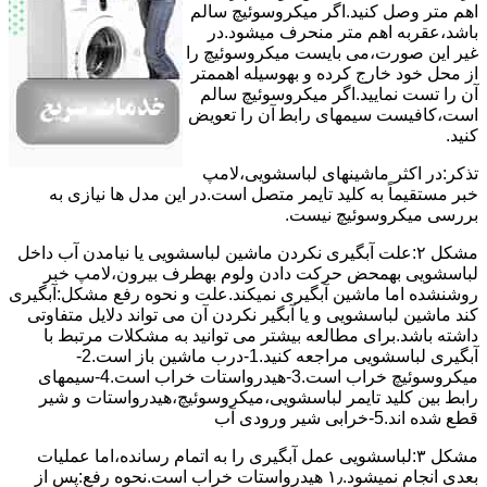
اﻫﻢ ﻣﺘﺮ وصل کنید.اﮔﺮ ﻣﯿﮑﺮوﺳﻮﺋﯿﭻ ﺳﺎﻟﻢ
ﺑﺎﺷﺪ،ﻋﻘﺮﺑﻪ اهم متر ﻣﻨﺤﺮف میشود.در
ﻏﯿﺮ اﯾﻦ ﺻﻮرت،می بایست ﻣﯿﮑﺮوﺳﻮﺋﯿﭻ را
از ﻣﺤﻞ خود ﺧﺎرج کرده و بهوسیله اهممتر
آن را ﺗﺴﺖ ﻧﻤﺎﯾﯿﺪ.اﮔﺮ ﻣﯿﮑﺮوﺳﻮﺋﯿﭻ ﺳﺎﻟﻢ
اﺳﺖ،ﮐﺎﻓﯿﺴﺖ سیمهای راﺑﻄ آن را ﺗﻌﻮﯾﺾ
کنید.
ﺗﺬﮐﺮ:در اﮐﺜﺮ ماشینهای لباسشویی،ﻻﻣﭗ
ﺧﺒﺮ مستقیماً ﺑﻪ ﮐﻠﯿﺪ ﺗﺎﯾﻤﺮ ﻣﺘﺼﻞ اﺳﺖ.در اﯾﻦ مدل ها ﻧﯿﺎزی ﺑﻪ
بررسی ﻣﯿﮑﺮوﺳﻮﺋﯿﭻ نیست.
مشکل ۲:علت آبگیری نکردن ماشین لباسشویی یا نیامدن آب داخل
لباسشویی بهمحض ﺣﺮﮐﺖ دادن وﻟﻮم بهطرف ﺑﯿﺮون،ﻻﻣﭗ ﺧﺒﺮ
روشنشده اﻣﺎ ﻣﺎﺷﯿﻦ آﺑﮕﯿﺮی نمیکند.ﻋﻠﺖ و نحوه رﻓﻊ مشکل:آبگیری
کند ماشین لباسشویی و یا آبگیر نکردن آن می تواند دلایل متفاوتی
داشته باشد.برای مطالعه بیشتر می توانید به مشکلات مرتبط با
آبگیری لباسشویی مراجعه کنید.1-درب ﻣﺎﺷﯿﻦ ﺑﺎز اﺳﺖ.2-
ﻣﯿﮑﺮوﺳﻮﺋﯿﭻ ﺧﺮاب اﺳﺖ.3-ﻫﯿﺪرواﺳﺘﺎت ﺧﺮاب اﺳﺖ.4-سیمهای
راﺑﻂ ﺑﯿﻦ ﮐﻠﯿﺪ ﺗﺎﯾﻤﺮ لباسشویی،ﻣﯿﮑﺮوﺳﻮﺋﯿﭻ،ﻫﯿﺪرواﺳﺘﺎت و ﺷﯿﺮ
ﻗﻄﻊ ﺷﺪه اند.5-خرابی شیر ورودی آب
مشکل ۳:لباسشویی ﻋﻤﻞ آﺑﮕﯿﺮی را ﺑﻪ اﺗﻤﺎم رﺳﺎﻧﺪه،اﻣﺎ ﻋﻤﻠﯿﺎت
ﺑﻌﺪی اﻧﺠﺎم نمیشود.۱٫ ﻫﯿﺪرواﺳﺘﺎت ﺧﺮاب اﺳﺖ.نحوه رﻓﻊ:ﭘﺲ از