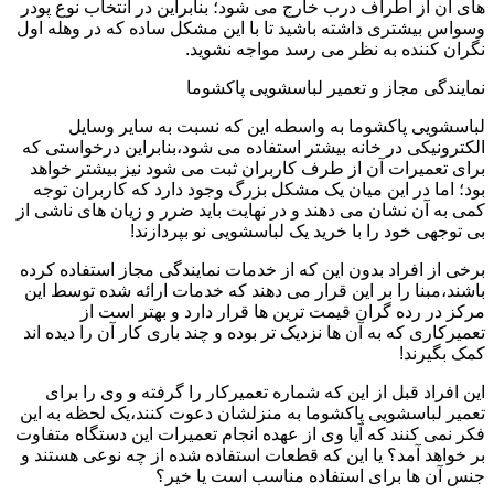
های آن از اطراف درب خارج می شود؛ بنابراین در انتخاب نوع پودر
وسواس بیشتری داشته باشید تا با این مشکل ساده که در وهله اول
نگران کننده به نظر می رسد مواجه نشوید.
نمایندگی مجاز و تعمیر لباسشویی پاکشوما
لباسشویی پاکشوما به واسطه این که نسبت به سایر وسایل
الکترونیکی در خانه بیشتر استفاده می شود،بنابراین درخواستی که
برای تعمیرات آن از طرف کاربران ثبت می شود نیز بیشتر خواهد
بود؛ اما در این میان یک مشکل بزرگ وجود دارد که کاربران توجه
کمی به آن نشان می دهند و در نهایت باید ضرر و زیان های ناشی از
بی توجهی خود را با خرید یک لباسشویی نو بپردازند!
برخی از افراد بدون این که از خدمات نمایندگی مجاز استفاده کرده
باشند،مبنا را بر این قرار می دهند که خدمات ارائه شده توسط این
مرکز در رده گران قیمت ترین ها قرار دارد و بهتر است از
تعمیرکاری که به آن ها نزدیک تر بوده و چند باری کار آن را دیده اند
کمک بگیرند!
این افراد قبل از این که شماره تعمیرکار را گرفته و وی را برای
تعمیر لباسشویی پاکشوما به منزلشان دعوت کنند،یک لحظه به این
فکر نمی کنند که آیا وی از عهده انجام تعمیرات این دستگاه متفاوت
بر خواهد آمد؟ یا این که قطعات استفاده شده از چه نوعی هستند و
جنس آن ها برای استفاده مناسب است یا خیر؟