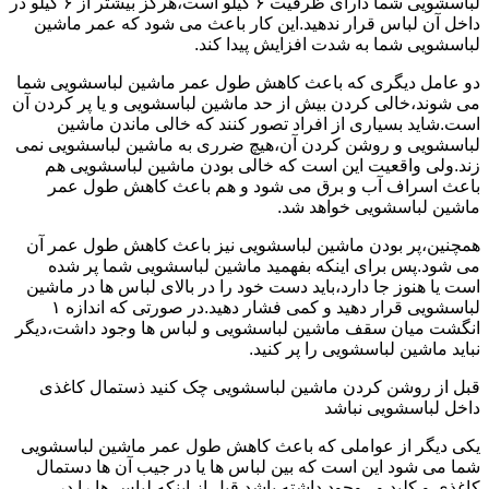
لباسشویی شما دارای ظرفیت ۶ کیلو است،هرگز بیشتر از ۶ کیلو در
داخل آن لباس قرار ندهید.این کار باعث می شود که عمر ماشین
لباسشویی شما به شدت افزایش پیدا کند.
دو عامل دیگری که باعث کاهش طول عمر ماشین لباسشویی شما
می شوند،خالی کردن بیش از حد ماشین لباسشویی و یا پر کردن آن
است.شاید بسیاری از افراد تصور کنند که خالی ماندن ماشین
لباسشویی و روشن کردن آن،هیچ ضرری به ماشین لباسشویی نمی
زند.ولی واقعیت این است که خالی بودن ماشین لباسشویی هم
باعث اسراف آب و برق می شود و هم باعث کاهش طول عمر
ماشین لباسشویی خواهد شد.
همچنین،پر بودن ماشین لباسشویی نیز باعث کاهش طول عمر آن
می شود.پس برای اینکه بفهمید ماشین لباسشویی شما پر شده
است یا هنوز جا دارد،باید دست خود را در بالای لباس ها در ماشین
لباسشویی قرار دهید و کمی فشار دهید.در صورتی که اندازه ۱
انگشت میان سقف ماشین لباسشویی و لباس ها وجود داشت،دیگر
نباید ماشین لباسشویی را پر کنید.
قبل از روشن کردن ماشین لباسشویی چک کنید ذستمال کاغذی
داخل لباسشویی نباشد
یکی دیگر از عواملی که باعث کاهش طول عمر ماشین لباسشویی
شما می شود این است که بین لباس ها یا در جیب آن ها دستمال
کاغذی و کلید و...وجود داشته باشد.قبل از اینکه لباس ها را در