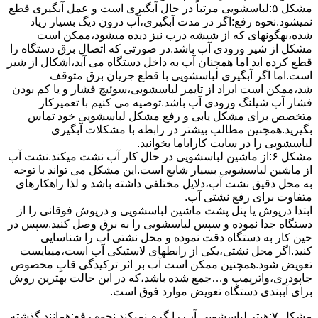
مشکل ۵:لباسشویی مرتباً در ﺣﺎل آﺑﮕﯿﺮی اﺳﺖ و ﻋﻤﻞ آﺑﮕﯿﺮی ﻗﻄﻊ
نمیشود.نحوه رﻓﻊ:اﮔﺮ در ﻣﺪت آﺑﮕﯿﺮی،آب درون دﯾﮓ ﺑﺴﯿﺎر زﯾﺎد
ﺷﺪه،بهگونهای ﮐﻪ از ﺷﯿﺸﻪ درب ﻧﯿﺰ دﯾﺪه میشود،ممکن است
مشکل از شیر ورودی آب باشد.در صورتی که اتصال برق دستگاه را
قطع کرده اید اما همچنان آب به داخل دستگاه می آید،اشکال از شیر
است.اما اگر آبگیری لباسشویی با قطع جریان برق متوقف
شد،ممکن است ایراد از تایمر لباسشویی،سوئیچ فشار و یا کم بودن
فشار آب شیلنگ ورودی آب باشد.توصیه می کنیم با تعمیرکار
متخصص برای مشکل یابی و رفع مشکل لباسشویی خود تماس
بگیرید.همچنین مطالب بیشتر در رابطه با مشکلات آبگیری
لباسشویی را در سایت کاراباما بخوانید.
مشکل ۶:از ﻣﺎﺷﯿﻦ لباسشویی در ﺣﺎل ﮐﺎر آب ﻧﺸﺖ میکند.نشت آب
از ماشین لباسشویی بسیار شایع است.این مشکل می تواند با توجه
به محل دقیق نشت آب،دلایل مختلفی داشته باشد و لذا راهکارهای
متفاوت برای رفع نشتی آب.
ابتدا درپوش یا پنل ﭘﺸﺖ ﻣﺎﺷﯿﻦ لباسشویی و درپوش ﻓﻮﻗﺎﻧﯽ را از
دستگاه ﺟﺪا ﻧﻤﻮده و ﺳﭙﺲ لباسشویی را ﺑﻪ ﺑﺮق وصل ﮐﻨﯿﺪ.سپس در
حین کار به دستگاه دقت نموده و ﻣﺤﻞ نشتی آب را ﺷﻨﺎﺳﺎﯾﯽ
کنید.اﮔﺮ ﻣﺤﻞ نشتی،ﯾﮑﯽ از رابطهای ﻻﺳﺘﯿﮑﯽ آب اﺳﺖ،میبایست
ﺗﻌﻮﯾﺾ شود.همچنین ﻣﻤﮑﻦ اﺳﺖ آب بر اثر ﺗﺮﮐﯿﺪﮔﯽ قابِ ﻣﺨﺼﻮص
ﺟﺎﭘﻮدری،واترپمپ و…جمع شده ﺑﺎﺷﺪ،ﮐﻪ در این حالت بهترین روش
برای آببندی دستگاه ﺗﻌﻮﯾﺾ ﻣﻮارد ﻓﻮق اﺳﺖ.
مشکل ۷:ﻫﯿﺘﺮ لباسشویی آب را ﮔﺮم نمیکند.نحوه رﻓﻊ:ﻫﻤﺎﻧﻨﺪ ﮔﺬﺷﺘﻪ