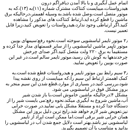
اﺗﻤﺎم عمل آﺑﮕﯿﺮی و ﺑﺎ ﺑﺎﻻ آﻣﺪن دﯾﺎﻓﺮاﮔﻢ درون
ﻫﯿﺪرواﺳﺘﺎت،میبایست ﮐﻨﺘﺎﮐﺖ ﻣﺸﺘﺮک شماره (۱۱)به (۱۳)،ﮐﻪ ﺑﻪ
ﻣﻮﺗﻮر ﻣﺘﺼﻞ اﺳﺖ،وﺻﻞ ﺷﺪه ﺑﺎﺷﺪ.ﺑه وسیله اهممتر،درحالیکه ﺑﺮق
ﻣﺎﺷﯿﻦ را ﻗﻄﻊ کرده اید،ارﺗﺒﺎط ﮐﻨﺘﺎﮐﺖ ﻫﺎی ﻣﺬﮐﻮر را ﻣﺸﺎﻫﺪه
کنید.اﮔﺮ ارﺗﺒﺎطی وجود ندارد،ﻫﯿﺪرواﺳﺘﺎت را ﺗﻌﻮﯾﺾ ﮐﻨﯿﺪ،زﯾﺮا قابل
ﺗﻌﻤﯿﺮ نیست.
۲٫ ﻣﻮﺗﻮر ﺗﺎﯾﻤﺮ لباسشویی ﺳﻮﺧﺘﻪ اﺳﺖ.نحوه رﻓﻊ:سیمهای ﺑﻮﺑﯿﻦ
ﻣﻮﺗﻮر ﺗﺎﯾﻤﺮ ماشین لباسشویی را از ﺳﺎﯾﺮ قسمتهای ﻣﺪار ﺟﺪا کرده و
مستقیماً ﺑﻪ برق ۲۲۰ وﻟﺖ ﻣﺘﺼﻞ کنید.اﮔﺮ ﺻﺪای ﭼﺮﺧﺶ
چرخدندهها به گوش تان رﺳﯿﺪ،ﻣﻮﺗﻮر ﺗﺎﯾﻤﺮ ﺳﺎﻟﻢ اﺳﺖ.در ﻏﯿﺮ اﯾﻦ
ﺻﻮرت ﺑﻮﺑﯿﻦ را ﺗﻌﻮﯾﺾ ﻧﻤﺎﯾﯿﺪ.
۳٫ ﺳﯿﻢ راﺑﻂ ﺑﯿﻦ ﻣﻮﺗﻮر ﺗﺎﯾﻤﺮ و ﻫﯿﺪرواﺳﺘﺎت ﻗﻄﻊ ﺷﺪه اﺳﺖ.به
کمک اهممتر ارﺗﺒﺎط اﯾﻦ ﺳﯿﻢ را،ﮐﻪ میبایست از روی ﻧﻘﺸﻪ ﭘﯿﺪا
ﺷﻮد،بررسی ﮐﻨﯿﺪ.در ﺑﺴﯿﺎری از موارد،ﻗﻄﻊ ﺷﺪن اﯾﻦ ﺳﯿﻢ ﻣﻨﺠﺮ ﺑﻪ
ﺑﺮوز مشکل ﻓﻮق در لباسشویی می شود.
مشکل ۴:درحالیکه ﻣﺎﺷﯿﻦ ﺧﺎﻣﻮش اﺳﺖ،ﺑﺎ ﺑﺎز ﺷﺪن ﺷﯿﺮ
آب،ﻣﺎﺷﯿﻦ ﺷﺮوع ﺑﻪ آﺑﮕﯿﺮی میکند.نحوه رﻓﻊ:می بایست ﺷﯿﺮ را از
دستگاه جدا کرده و مستقلا مشکل یابی نمایید.در صورت خرابی
نیز،تعویض شیر لازم خواهد شد.رایج ترین دلیل بروز این مشکل
همان خرابی شیر برقی است.اما ممکن است ایراد از تایمر
لباسشویی نیز باشد.بهتر است دلایل جمع شدن آب در لباسشویی را
بدانید و متناسب با آن تصمیم بگیرید.