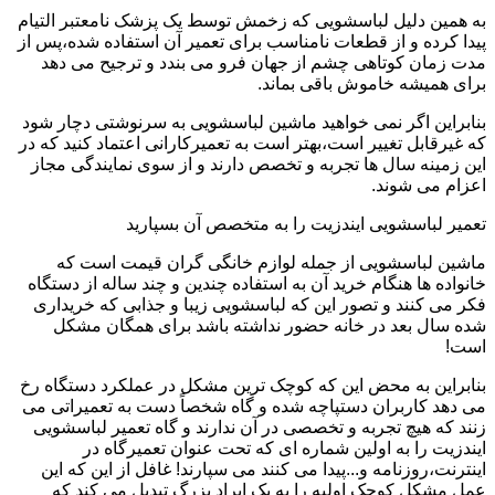
به همین دلیل لباسشویی که زخمش توسط یک پزشک نامعتبر التیام
پیدا کرده و از قطعات نامناسب برای تعمیر آن استفاده شده،پس از
مدت زمان کوتاهی چشم از جهان فرو می بندد و ترجیح می دهد
برای همیشه خاموش باقی بماند.
بنابراین اگر نمی خواهید ماشین لباسشویی به سرنوشتی دچار شود
که غیرقابل تغییر است،بهتر است به تعمیرکارانی اعتماد کنید که در
این زمینه سال ها تجربه و تخصص دارند و از سوی نمایندگی مجاز
اعزام می شوند.
تعمیر لباسشویی ایندزیت را به متخصص آن بسپارید
ماشین لباسشویی از جمله لوازم خانگی گران قیمت است که
خانواده ها هنگام خرید آن به استفاده چندین و چند ساله از دستگاه
فکر می کنند و تصور این که لباسشویی زیبا و جذابی که خریداری
شده سال بعد در خانه حضور نداشته باشد برای همگان مشکل
است!
بنابراین به محض این که کوچک ترین مشکل در عملکرد دستگاه رخ
می دهد کاربران دستپاچه شده و گاه شخصاً دست به تعمیراتی می
زنند که هیچ تجربه و تخصصی در آن ندارند و گاه تعمیر لباسشویی
ایندزیت را به اولین شماره ای که تحت عنوان تعمیرگاه در
اینترنت،روزنامه و...پیدا می کنند می سپارند! غافل از این که این
عمل مشکل کوچک اولیه را به یک ایراد بزرگ تبدیل می کند که