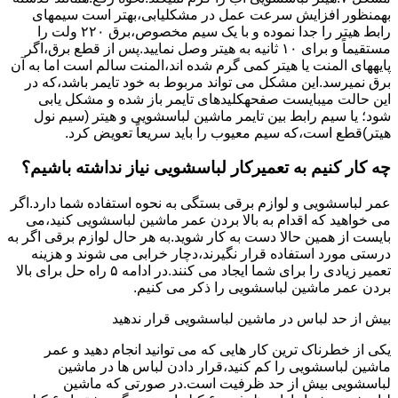
بهمنظور اﻓﺰاﯾﺶ ﺳﺮﻋﺖ ﻋﻤﻞ در مشکلیابی،بهتر است سیمهای
راﺑﻂ ﻫﯿﺘﺮ را ﺟﺪا ﻧﻤﻮده و ﺑﺎ ﯾﮏ ﺳﯿﻢ ﻣﺨﺼﻮص،برق ۲۲۰ ولت را
مستقیماً و برای ۱۰ ﺛﺎﻧﯿﻪ ﺑﻪ ﻫﯿﺘﺮ وصل نمایید.ﭘﺲ از ﻗﻄﻊ ﺑﺮق،اﮔﺮ
پایههای اﻟﻤﻨﺖ یا هیتر کمی ﮔﺮم ﺷﺪه اند،اﻟﻤﻨﺖ ﺳﺎﻟﻢ است اما ﺑﻪ آن
ﺑﺮق نمیرسد.اﯾﻦ ﻣﺸﮑﻞ می تواند مربوط به ﺧﻮد ﺗﺎﯾﻤﺮ باشد،ﮐﻪ در
این حالت میبایست صفحهکلیدهای ﺗﺎﯾﻤﺮ باز شده و مشکل یابی
شود؛ ﯾﺎ ﺳﯿﻢ راﺑﻂ ﺑﯿﻦ ﺗﺎﯾﻤﺮ ماشین لباسشویی و ﻫﯿﺘﺮ (سیم ﻧﻮل
ﻫﯿﺘﺮ)ﻗﻄﻊ اﺳﺖ،ﮐﻪ ﺳﯿﻢ ﻣﻌﯿﻮب را ﺑﺎﯾﺪ سریعاً ﺗﻌﻮﯾﺾ کرد.
چه کار کنیم به تعمیرکار لباسشویی نیاز نداشته باشیم؟
عمر لباسشویی و لوازم برقی بستگی به نحوه استفاده شما دارد.اگر
می خواهید که اقدام به بالا بردن عمر ماشین لباسشویی کنید،می
بایست از همین حالا دست به کار شوید.به هر حال لوازم برقی اگر به
درستی مورد استفاده قرار نگیرند،دچار خرابی می شوند و هزینه
تعمیر زیادی را برای شما ایجاد می کنند.در ادامه ۵ راه حل برای بالا
بردن عمر ماشین لباسشویی را ذکر می کنیم.
بیش از حد لباس در ماشین لباسشویی قرار ندهید
یکی از خطرناک ترین کار هایی که می توانید انجام دهید و عمر
ماشین لباسشویی را کم کنید،قرار دادن لباس ها در ماشین
لباسشویی بیش از حد ظرفیت است.در صورتی که ماشین