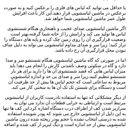
یا حداقل می توانید که لباس های فلزی را برعکس کنید و به صورت
برعکس در ماشین لباسشویی قرار دهید.این کار باعث افزایش
طول عمر ماشین لباسشویی شما خواهد شد.
اگر ماشین لباسشویی صدای عجیب و ناهنجاری هنگام شستشوی
لباس ها تولید می کند و آرامش را از خانه شما گرفته،بهتر است
وضعیت قرارگیری آن را روی زمین چک کرده و پایه های دستگاه را
تراز کنید؛ زیرا سر و صدای مداوم لباسشویی می تواند به دلیل صاف
نبودن محل قرارگیری آن رخ داده باشد.
اما در صورتی که گاه ماشین لباسشویی هنگام شستشو سر و صدا
دارد و گاه در سکوتی وصف ناشدنی کارش را انجام می دهد! باید
میزان لباس هایی که قصد شستشوی آن ها را دارید برای هر بار
شستشو تنظیم کنید،زیرا سر و صدای بی حد و اندازه لباسشویی
مربوط به ساعاتی است که حجم لباس ها بیش از حد ظرفیت آن
است و دستگاه برای شستن تک تک آن ها به سختی کار می کند.
از دیگر مشکلاتی که تنها به استفاده نادرست کاربران از لباسشویی
مرتبط است و ارتباطی به خرابی قطعات آن ندارد می توان به
سرازیر شدن کف از اطراف درب دستگاه اشاره کرد.این کف ها تنها
به این دلیل از لباسشویی خارج می شوند که پودر شوینده استفاده
شده به درستی انتخاب نشده یا حجم پودر ریخته شده درون ماشین
لباسشویی بیش از حد اندازه است و دیگ لبریز از کف شده و اضافه