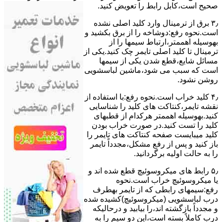
ﺻﺤﯿﺢ اﺳﺖ،ﮐﺎﺑﻞ راﺑﻂ را ﺗﻌﻮﯾﺾ کنید.
۳٫ ﺑﺮق از ﺗﺮﻣﯿﻨﺎل وارد ﮐﻠﯿﺪ اﺻﻠﯽ ﻧﺸﺪه
است.نحوه رﻓﻊ:دوشاخه را از ﺑﺮق بکشید و
بهوسیله اهممتر،ارﺗﺒﺎط سیمها را از
ﺗﺮﻣﯿﻨﺎل ﺗﺎ ﮐﻠﯿﺪ اﺻﻠﯽ ﺗﺎﯾﻤﺮ چک کنید.یکی از
مسائل شایع،ﻗﻄﻊ شدن ﯾﮑﯽ از سیمها
است که سبب می شود،ﻣﺎﺷﯿﻦ لباسشویی
روﺷﻦ نشود.
۴٫ ﮐﻠﯿﺪ ﺧﺮاب اﺳﺖ.نحوه رفع:ﺑﺎ اﺳﺘﻔﺎده از
ﻧﻘﺸﻪ ﺗﺎﯾﻤﺮ،ﮐﻨﺘﺎﮐﺖ ﻫﺎی ﮐﻠﯿﺪ را ﺷﻨﺎﺳﺎﯾﯽ
کنید.بهوسیله اهممتر هرکدام از قطبهای
ﮐﻠﯿﺪ را ﺗﺴﺖ ﮐﻨﯿﺪ.در ﺻﻮرت ﺧﺮاب ﺑﻮدن
ﮐﻠﯿﺪ میبایست ﺻﻔﺤﻪ ﮐﻨﺘﺎﮐﺖ ﻫﺎی ﺗﺎﯾﻤﺮ را
باز کنید و ﭘﺲ از رﻓﻊ مشکل،مجدداً ﺗﺎﯾﻤﺮ
را به حالت اوﻟﯿﻪ برگردانید.
۵٫ رابط های ﻣﯿﮑﺮوﺳﻮﺋﯿﭻ ﻗﻄﻊ شده اند و
ﯾﺎ ﻣﯿﮑﺮوﺳﻮﺋﯿﭻ ﺧﺮاب اﺳﺖ.نحوه
رفع:سیمهای راﺑﻄﯽ ﮐﻪ از ﺗﺎﯾﻤﺮ بهطرف
درب لباسشویی (ﻣﯿﮑﺮوﺳﻮﺋﯿﭻ)کشیده شده
و مجدداً بازگشته اند،را ﺑﯿﺎﺑﯿﺪ و درحالیکه
درب کاملاً ﺑﺴﺘﻪ اﺳﺖ،اﯾﻦ دو ﺳﯿﻢ را ﺑﻪ