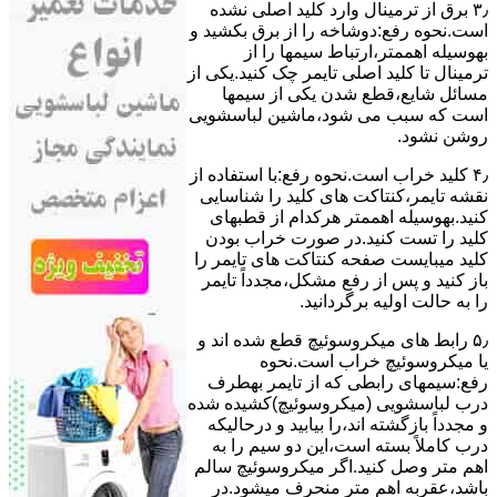
۳٫ ﺑﺮق از ﺗﺮﻣﯿﻨﺎل وارد ﮐﻠﯿﺪ اﺻﻠﯽ ﻧﺸﺪه
است.نحوه رﻓﻊ:دوشاخه را از ﺑﺮق بکشید و
بهوسیله اهممتر،ارﺗﺒﺎط سیمها را از
ﺗﺮﻣﯿﻨﺎل ﺗﺎ ﮐﻠﯿﺪ اﺻﻠﯽ ﺗﺎﯾﻤﺮ چک کنید.یکی از
مسائل شایع،ﻗﻄﻊ شدن ﯾﮑﯽ از سیمها
است که سبب می شود،ﻣﺎﺷﯿﻦ لباسشویی
روﺷﻦ نشود.
۴٫ ﮐﻠﯿﺪ ﺧﺮاب اﺳﺖ.نحوه رفع:ﺑﺎ اﺳﺘﻔﺎده از
ﻧﻘﺸﻪ ﺗﺎﯾﻤﺮ،ﮐﻨﺘﺎﮐﺖ ﻫﺎی ﮐﻠﯿﺪ را ﺷﻨﺎﺳﺎﯾﯽ
کنید.بهوسیله اهممتر هرکدام از قطبهای
ﮐﻠﯿﺪ را ﺗﺴﺖ ﮐﻨﯿﺪ.در ﺻﻮرت ﺧﺮاب ﺑﻮدن
ﮐﻠﯿﺪ میبایست ﺻﻔﺤﻪ ﮐﻨﺘﺎﮐﺖ ﻫﺎی ﺗﺎﯾﻤﺮ را
باز کنید و ﭘﺲ از رﻓﻊ مشکل،مجدداً ﺗﺎﯾﻤﺮ
را به حالت اوﻟﯿﻪ برگردانید.
۵٫ رابط های ﻣﯿﮑﺮوﺳﻮﺋﯿﭻ ﻗﻄﻊ شده اند و
ﯾﺎ ﻣﯿﮑﺮوﺳﻮﺋﯿﭻ ﺧﺮاب اﺳﺖ.نحوه
رفع:سیمهای راﺑﻄﯽ ﮐﻪ از ﺗﺎﯾﻤﺮ بهطرف
درب لباسشویی (ﻣﯿﮑﺮوﺳﻮﺋﯿﭻ)کشیده شده
و مجدداً بازگشته اند،را ﺑﯿﺎﺑﯿﺪ و درحالیکه
درب کاملاً ﺑﺴﺘﻪ اﺳﺖ،اﯾﻦ دو ﺳﯿﻢ را ﺑﻪ
اﻫﻢ ﻣﺘﺮ وصل کنید.اﮔﺮ ﻣﯿﮑﺮوﺳﻮﺋﯿﭻ ﺳﺎﻟﻢ
ﺑﺎﺷﺪ،ﻋﻘﺮﺑﻪ اهم متر ﻣﻨﺤﺮف میشود.در