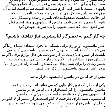
مستقیماً و برای ۱۰ ﺛﺎﻧﯿﻪ ﺑﻪ ﻫﯿﺘﺮ وصل نمایید.ﭘﺲ از ﻗﻄﻊ ﺑﺮق،اﮔﺮ
پایههای اﻟﻤﻨﺖ یا هیتر کمی ﮔﺮم ﺷﺪه اند،اﻟﻤﻨﺖ ﺳﺎﻟﻢ است اما ﺑﻪ آن
ﺑﺮق نمیرسد.اﯾﻦ ﻣﺸﮑﻞ می تواند مربوط به ﺧﻮد ﺗﺎﯾﻤﺮ باشد،ﮐﻪ در
این حالت میبایست صفحهکلیدهای ﺗﺎﯾﻤﺮ باز شده و مشکل یابی
شود؛ ﯾﺎ ﺳﯿﻢ راﺑﻂ ﺑﯿﻦ ﺗﺎﯾﻤﺮ ماشین لباسشویی و ﻫﯿﺘﺮ (سیم ﻧﻮل
ﻫﯿﺘﺮ)ﻗﻄﻊ اﺳﺖ،ﮐﻪ ﺳﯿﻢ ﻣﻌﯿﻮب را ﺑﺎﯾﺪ سریعاً ﺗﻌﻮﯾﺾ کرد.
چه کار کنیم به تعمیرکار لباسشویی نیاز نداشته باشیم؟
عمر لباسشویی و لوازم برقی بستگی به نحوه استفاده شما دارد.اگر
می خواهید که اقدام به بالا بردن عمر ماشین لباسشویی کنید،می
بایست از همین حالا دست به کار شوید.به هر حال لوازم برقی اگر به
درستی مورد استفاده قرار نگیرند،دچار خرابی می شوند و هزینه
تعمیر زیادی را برای شما ایجاد می کنند.در ادامه ۵ راه حل برای بالا
بردن عمر ماشین لباسشویی را ذکر می کنیم.
بیش از حد لباس در ماشین لباسشویی قرار ندهید
یکی از خطرناک ترین کار هایی که می توانید انجام دهید و عمر
ماشین لباسشویی را کم کنید،قرار دادن لباس ها در ماشین
لباسشویی بیش از حد ظرفیت است.در صورتی که ماشین
لباسشویی شما دارای ظرفیت ۶ کیلو است،هرگز بیشتر از ۶ کیلو در
داخل آن لباس قرار ندهید.این کار باعث می شود که عمر ماشین