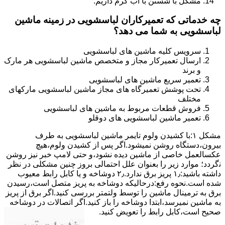
مشکل با شستن با آب گرم داریم.
چه خدماتی که تعمیرکاران لباسشویی در زمینه ماشین
لباسشویی به شما می دهد؟
سرویس کلیه ماشین های لباسشویی
ارسال تعمیرکار مجاز و متخصص ماشین لباسشویی هر مارک
و برند
تعمیر سریع ماشین های لباسشویی
تحت پوشش تعمیرگاه های مجاز ماشین لباسشویی مارکهای
مختلف
فروش قطعات مربوط به ماشین های لباسشویی
تعمیر ماشین لباسشویی های دوقلو
مشکل ۱:ﺑﺎ ﮐﺸﯿﺪن وﻟﻮم ﺗﺎﯾﻤﺮ ماشین لباسشویی به طرف
ﺑﯿﺮون،دستگاه روﺷﻦ نمیشود.اﮔﺮ ﭘﺲ از ﮐﺸﯿﺪن وﻟﻮم،ﻫﯿﭻ
عکسالعمل ﺧﺎﺻﯽ از ﻣﺎﺷﯿﻦ دﯾﺪه نشود،و حتی ﻻﻣﭗ ﺧﺒﺮ ﻧﯿﺰ روﺷﻦ
ﻧگردد؛ موارد زیر را بعنوان ﻋﻠﻞ احتمالی بروز چنین مشکلی در نظر
داشته باشید:۱٫ ﭘﺮﯾﺰ ﺑﺮق ﻧﺪارد.۲٫ دوﺷﺎﺧﻪ و ﯾﺎ ﮐﺎﺑﻞ راﺑﻂ ﻣﻌﯿﻮب
ﺷﺪه است.نحوه رفع:درحالیکه دوﺷﺎﺧﻪ ﺑﻪ ﭘﺮﯾﺰ ﻣﺘﺼﻞ اﺳﺖ،رﺳﯿﺪن
ﺑﺮق ﺑﻪ ﺗﺮﻣﯿﻨﺎل ﻣﺎﺷﯿﻦ را ﺗﻮﺳﻂ ولتمتر بررسی ﮐﻨﯿﺪ.اﮔﺮ ﺑﺮق از ﭘﺮﯾﺰ
ﺑﻪ ﻣﺎﺷﯿﻦ نمیرسد،اﺑﺘﺪا دوشاخه را باز کنید.اﮔﺮ اﺗﺼﺎﻻت در دوشاخه
ﺻﺤﯿﺢ اﺳﺖ،ﮐﺎﺑﻞ راﺑﻂ را ﺗﻌﻮﯾﺾ کنید.