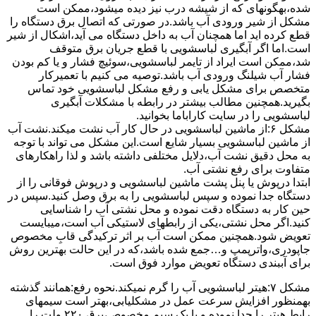
ﺷﺪه،بهگونهای ﮐﻪ از ﺷﯿﺸﻪ درب ﻧﯿﺰ دﯾﺪه میشود،ممکن است
مشکل از شیر ورودی آب باشد.در صورتی که اتصال برق دستگاه را
قطع کرده اید اما همچنان آب به داخل دستگاه می آید،اشکال از شیر
است.اما اگر آبگیری لباسشویی با قطع جریان برق متوقف
شد،ممکن است ایراد از تایمر لباسشویی،سوئیچ فشار و یا کم بودن
فشار آب شیلنگ ورودی آب باشد.توصیه می کنیم با تعمیرکار
متخصص برای مشکل یابی و رفع مشکل لباسشویی خود تماس
بگیرید.همچنین مطالب بیشتر در رابطه با مشکلات آبگیری
لباسشویی را در سایت کاراباما بخوانید.
مشکل ۶:از ﻣﺎﺷﯿﻦ لباسشویی در ﺣﺎل ﮐﺎر آب ﻧﺸﺖ میکند.نشت آب
از ماشین لباسشویی بسیار شایع است.این مشکل می تواند با توجه
به محل دقیق نشت آب،دلایل مختلفی داشته باشد و لذا راهکارهای
متفاوت برای رفع نشتی آب.
ابتدا درپوش یا پنل ﭘﺸﺖ ﻣﺎﺷﯿﻦ لباسشویی و درپوش ﻓﻮﻗﺎﻧﯽ را از
دستگاه ﺟﺪا ﻧﻤﻮده و ﺳﭙﺲ لباسشویی را ﺑﻪ ﺑﺮق وصل ﮐﻨﯿﺪ.سپس در
حین کار به دستگاه دقت نموده و ﻣﺤﻞ نشتی آب را ﺷﻨﺎﺳﺎﯾﯽ
کنید.اﮔﺮ ﻣﺤﻞ نشتی،ﯾﮑﯽ از رابطهای ﻻﺳﺘﯿﮑﯽ آب اﺳﺖ،میبایست
ﺗﻌﻮﯾﺾ شود.همچنین ﻣﻤﮑﻦ اﺳﺖ آب بر اثر ﺗﺮﮐﯿﺪﮔﯽ قابِ ﻣﺨﺼﻮص
ﺟﺎﭘﻮدری،واترپمپ و…جمع شده ﺑﺎﺷﺪ،ﮐﻪ در این حالت بهترین روش
برای آببندی دستگاه ﺗﻌﻮﯾﺾ ﻣﻮارد ﻓﻮق اﺳﺖ.
مشکل ۷:ﻫﯿﺘﺮ لباسشویی آب را ﮔﺮم نمیکند.نحوه رﻓﻊ:ﻫﻤﺎﻧﻨﺪ ﮔﺬﺷﺘﻪ
بهمنظور اﻓﺰاﯾﺶ ﺳﺮﻋﺖ ﻋﻤﻞ در مشکلیابی،بهتر است سیمهای
راﺑﻂ ﻫﯿﺘﺮ را ﺟﺪا ﻧﻤﻮده و ﺑﺎ ﯾﮏ ﺳﯿﻢ ﻣﺨﺼﻮص،برق ۲۲۰ ولت را