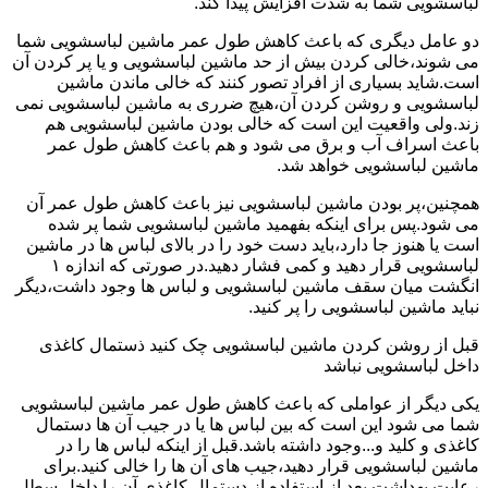
لباسشویی شما به شدت افزایش پیدا کند.
دو عامل دیگری که باعث کاهش طول عمر ماشین لباسشویی شما
می شوند،خالی کردن بیش از حد ماشین لباسشویی و یا پر کردن آن
است.شاید بسیاری از افراد تصور کنند که خالی ماندن ماشین
لباسشویی و روشن کردن آن،هیچ ضرری به ماشین لباسشویی نمی
زند.ولی واقعیت این است که خالی بودن ماشین لباسشویی هم
باعث اسراف آب و برق می شود و هم باعث کاهش طول عمر
ماشین لباسشویی خواهد شد.
همچنین،پر بودن ماشین لباسشویی نیز باعث کاهش طول عمر آن
می شود.پس برای اینکه بفهمید ماشین لباسشویی شما پر شده
است یا هنوز جا دارد،باید دست خود را در بالای لباس ها در ماشین
لباسشویی قرار دهید و کمی فشار دهید.در صورتی که اندازه ۱
انگشت میان سقف ماشین لباسشویی و لباس ها وجود داشت،دیگر
نباید ماشین لباسشویی را پر کنید.
قبل از روشن کردن ماشین لباسشویی چک کنید ذستمال کاغذی
داخل لباسشویی نباشد
یکی دیگر از عواملی که باعث کاهش طول عمر ماشین لباسشویی
شما می شود این است که بین لباس ها یا در جیب آن ها دستمال
کاغذی و کلید و...وجود داشته باشد.قبل از اینکه لباس ها را در
ماشین لباسشویی قرار دهید،جیب های آن ها را خالی کنید.برای
رعایت بهداشت بعد از استفاده از دستمال کاغذی آن را داخل سطل