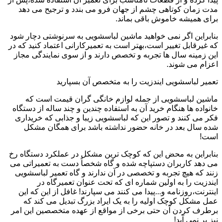
مدت زمان کوتاهی چشم از جهان فرو می بندد و ترجیح می دهد
برای همیشه خاموش باقی بماند.
بنابراین اگر نمی خواهید ماشین لباسشویی به سرنوشتی دچار شود
که غیرقابل تغییر است،بهتر است به تعمیرکارانی اعتماد کنید که در
این زمینه سال ها تجربه و تخصص دارند و از سوی نمایندگی مجاز
اعزام می شوند.
تعمیر لباسشویی ایندزیت را به متخصص آن بسپارید
ماشین لباسشویی از جمله لوازم خانگی گران قیمت است که
خانواده ها هنگام خرید آن به استفاده چندین و چند ساله از دستگاه
فکر می کنند و تصور این که لباسشویی زیبا و جذابی که خریداری
شده سال بعد در خانه حضور نداشته باشد برای همگان مشکل
است!
بنابراین به محض این که کوچک ترین مشکل در عملکرد دستگاه رخ
می دهد کاربران دستپاچه شده و گاه شخصاً دست به تعمیراتی می
زنند که هیچ تجربه و تخصصی در آن ندارند و گاه تعمیر لباسشویی
ایندزیت را به اولین شماره ای که تحت عنوان تعمیرگاه در
اینترنت،روزنامه و...پیدا می کنند می سپارند! غافل از این که این
عمل مشکل کوچک اولیه را به یک ایراد بزرگ تبدیل می کند که
برطرف کردن آن حتی برخی از مواقع از عهده متخصصین این امر
نیز بر نمی آید!