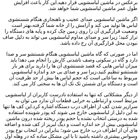
برعکس در ماشین لباسشویی قرار دهید.این کار باعث افزایش
طول عمر ماشین لباسشویی شما خواهد شد.
اگر ماشین لباسشویی صدای عجیب و ناهنجاری هنگام شستشوی
لباس ها تولید می کند و آرامش را از خانه شما گرفته،بهتر است
وضعیت قرارگیری آن را روی زمین چک کرده و پایه های دستگاه را
تراز کنید؛ زیرا سر و صدای مداوم لباسشویی می تواند به دلیل صاف
نبودن محل قرارگیری آن رخ داده باشد.
اما در صورتی که گاه ماشین لباسشویی هنگام شستشو سر و صدا
دارد و گاه در سکوتی وصف ناشدنی کارش را انجام می دهد! باید
میزان لباس هایی که قصد شستشوی آن ها را دارید برای هر بار
شستشو تنظیم کنید،زیرا سر و صدای بی حد و اندازه لباسشویی
مربوط به ساعاتی است که حجم لباس ها بیش از حد ظرفیت آن
است و دستگاه برای شستن تک تک آن ها به سختی کار می کند.
از دیگر مشکلاتی که تنها به استفاده نادرست کاربران از لباسشویی
مرتبط است و ارتباطی به خرابی قطعات آن ندارد می توان به
سرازیر شدن کف از اطراف درب دستگاه اشاره کرد.این کف ها تنها
به این دلیل از لباسشویی خارج می شوند که پودر شوینده استفاده
شده به درستی انتخاب نشده یا حجم پودر ریخته شده درون ماشین
لباسشویی بیش از حد اندازه است و دیگ لبریز از کف شده و اضافه
های آن از اطراف درب خارج می شود؛ بنابراین در انتخاب نوع پودر
وسواس بیشتری داشته باشید تا با این مشکل ساده که در وهله اول