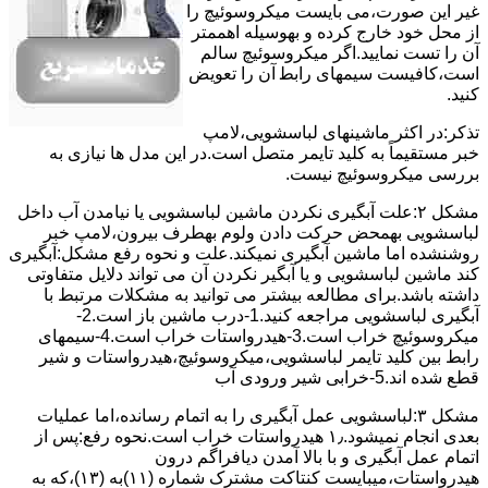
ﻏﯿﺮ اﯾﻦ ﺻﻮرت،می بایست ﻣﯿﮑﺮوﺳﻮﺋﯿﭻ را
از ﻣﺤﻞ خود ﺧﺎرج کرده و بهوسیله اهممتر
آن را ﺗﺴﺖ ﻧﻤﺎﯾﯿﺪ.اﮔﺮ ﻣﯿﮑﺮوﺳﻮﺋﯿﭻ ﺳﺎﻟﻢ
اﺳﺖ،ﮐﺎﻓﯿﺴﺖ سیمهای راﺑﻄ آن را ﺗﻌﻮﯾﺾ
کنید.
ﺗﺬﮐﺮ:در اﮐﺜﺮ ماشینهای لباسشویی،ﻻﻣﭗ
ﺧﺒﺮ مستقیماً ﺑﻪ ﮐﻠﯿﺪ ﺗﺎﯾﻤﺮ ﻣﺘﺼﻞ اﺳﺖ.در اﯾﻦ مدل ها ﻧﯿﺎزی ﺑﻪ
بررسی ﻣﯿﮑﺮوﺳﻮﺋﯿﭻ نیست.
مشکل ۲:علت آبگیری نکردن ماشین لباسشویی یا نیامدن آب داخل
لباسشویی بهمحض ﺣﺮﮐﺖ دادن وﻟﻮم بهطرف ﺑﯿﺮون،ﻻﻣﭗ ﺧﺒﺮ
روشنشده اﻣﺎ ﻣﺎﺷﯿﻦ آﺑﮕﯿﺮی نمیکند.ﻋﻠﺖ و نحوه رﻓﻊ مشکل:آبگیری
کند ماشین لباسشویی و یا آبگیر نکردن آن می تواند دلایل متفاوتی
داشته باشد.برای مطالعه بیشتر می توانید به مشکلات مرتبط با
آبگیری لباسشویی مراجعه کنید.1-درب ﻣﺎﺷﯿﻦ ﺑﺎز اﺳﺖ.2-
ﻣﯿﮑﺮوﺳﻮﺋﯿﭻ ﺧﺮاب اﺳﺖ.3-ﻫﯿﺪرواﺳﺘﺎت ﺧﺮاب اﺳﺖ.4-سیمهای
راﺑﻂ ﺑﯿﻦ ﮐﻠﯿﺪ ﺗﺎﯾﻤﺮ لباسشویی،ﻣﯿﮑﺮوﺳﻮﺋﯿﭻ،ﻫﯿﺪرواﺳﺘﺎت و ﺷﯿﺮ
ﻗﻄﻊ ﺷﺪه اند.5-خرابی شیر ورودی آب
مشکل ۳:لباسشویی ﻋﻤﻞ آﺑﮕﯿﺮی را ﺑﻪ اﺗﻤﺎم رﺳﺎﻧﺪه،اﻣﺎ ﻋﻤﻠﯿﺎت
ﺑﻌﺪی اﻧﺠﺎم نمیشود.۱٫ ﻫﯿﺪرواﺳﺘﺎت ﺧﺮاب اﺳﺖ.نحوه رﻓﻊ:ﭘﺲ از
اﺗﻤﺎم عمل آﺑﮕﯿﺮی و ﺑﺎ ﺑﺎﻻ آﻣﺪن دﯾﺎﻓﺮاﮔﻢ درون
ﻫﯿﺪرواﺳﺘﺎت،میبایست ﮐﻨﺘﺎﮐﺖ ﻣﺸﺘﺮک شماره (۱۱)به (۱۳)،ﮐﻪ ﺑﻪ