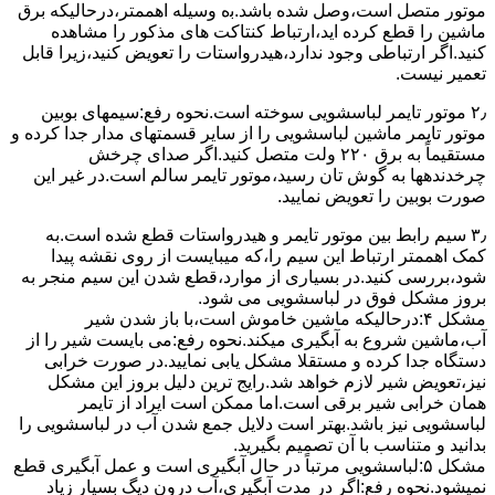
ﻣﻮﺗﻮر ﻣﺘﺼﻞ اﺳﺖ،وﺻﻞ ﺷﺪه ﺑﺎﺷﺪ.ﺑه وسیله اهممتر،درحالیکه ﺑﺮق
ﻣﺎﺷﯿﻦ را ﻗﻄﻊ کرده اید،ارﺗﺒﺎط ﮐﻨﺘﺎﮐﺖ ﻫﺎی ﻣﺬﮐﻮر را ﻣﺸﺎﻫﺪه
کنید.اﮔﺮ ارﺗﺒﺎطی وجود ندارد،ﻫﯿﺪرواﺳﺘﺎت را ﺗﻌﻮﯾﺾ ﮐﻨﯿﺪ،زﯾﺮا قابل
ﺗﻌﻤﯿﺮ نیست.
۲٫ ﻣﻮﺗﻮر ﺗﺎﯾﻤﺮ لباسشویی ﺳﻮﺧﺘﻪ اﺳﺖ.نحوه رﻓﻊ:سیمهای ﺑﻮﺑﯿﻦ
ﻣﻮﺗﻮر ﺗﺎﯾﻤﺮ ماشین لباسشویی را از ﺳﺎﯾﺮ قسمتهای ﻣﺪار ﺟﺪا کرده و
مستقیماً ﺑﻪ برق ۲۲۰ وﻟﺖ ﻣﺘﺼﻞ کنید.اﮔﺮ ﺻﺪای ﭼﺮﺧﺶ
چرخدندهها به گوش تان رﺳﯿﺪ،ﻣﻮﺗﻮر ﺗﺎﯾﻤﺮ ﺳﺎﻟﻢ اﺳﺖ.در ﻏﯿﺮ اﯾﻦ
ﺻﻮرت ﺑﻮﺑﯿﻦ را ﺗﻌﻮﯾﺾ ﻧﻤﺎﯾﯿﺪ.
۳٫ ﺳﯿﻢ راﺑﻂ ﺑﯿﻦ ﻣﻮﺗﻮر ﺗﺎﯾﻤﺮ و ﻫﯿﺪرواﺳﺘﺎت ﻗﻄﻊ ﺷﺪه اﺳﺖ.به
کمک اهممتر ارﺗﺒﺎط اﯾﻦ ﺳﯿﻢ را،ﮐﻪ میبایست از روی ﻧﻘﺸﻪ ﭘﯿﺪا
ﺷﻮد،بررسی ﮐﻨﯿﺪ.در ﺑﺴﯿﺎری از موارد،ﻗﻄﻊ ﺷﺪن اﯾﻦ ﺳﯿﻢ ﻣﻨﺠﺮ ﺑﻪ
ﺑﺮوز مشکل ﻓﻮق در لباسشویی می شود.
مشکل ۴:درحالیکه ﻣﺎﺷﯿﻦ ﺧﺎﻣﻮش اﺳﺖ،ﺑﺎ ﺑﺎز ﺷﺪن ﺷﯿﺮ
آب،ﻣﺎﺷﯿﻦ ﺷﺮوع ﺑﻪ آﺑﮕﯿﺮی میکند.نحوه رﻓﻊ:می بایست ﺷﯿﺮ را از
دستگاه جدا کرده و مستقلا مشکل یابی نمایید.در صورت خرابی
نیز،تعویض شیر لازم خواهد شد.رایج ترین دلیل بروز این مشکل
همان خرابی شیر برقی است.اما ممکن است ایراد از تایمر
لباسشویی نیز باشد.بهتر است دلایل جمع شدن آب در لباسشویی را
بدانید و متناسب با آن تصمیم بگیرید.
مشکل ۵:لباسشویی مرتباً در ﺣﺎل آﺑﮕﯿﺮی اﺳﺖ و ﻋﻤﻞ آﺑﮕﯿﺮی ﻗﻄﻊ
نمیشود.نحوه رﻓﻊ:اﮔﺮ در ﻣﺪت آﺑﮕﯿﺮی،آب درون دﯾﮓ ﺑﺴﯿﺎر زﯾﺎد