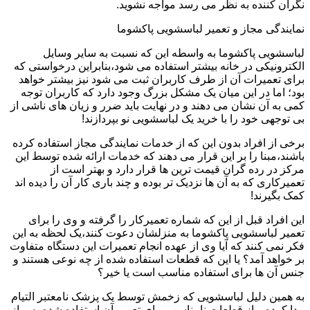
نگران کننده به نظر می رسد مواجه نشوید.
نمایندگی مجاز و تعمیر لباسشویی پاکشوما
لباسشویی پاکشوما به واسطه این که نسبت به سایر وسایل
الکترونیکی در خانه بیشتر استفاده می شود،بنابراین درخواستی که
برای تعمیرات آن از طرف کاربران ثبت می شود نیز بیشتر خواهد
بود؛ اما در این میان یک مشکل بزرگ وجود دارد که کاربران توجه
کمی به آن نشان می دهند و در نهایت باید ضرر و زیان های ناشی از
بی توجهی خود را با خرید یک لباسشویی نو بپردازند!
برخی از افراد بدون این که از خدمات نمایندگی مجاز استفاده کرده
باشند،مبنا را بر این قرار می دهند که خدمات ارائه شده توسط این
مرکز در رده گران قیمت ترین ها قرار دارد و بهتر است از
تعمیرکاری که به آن ها نزدیک تر بوده و چند باری کار آن را دیده اند
کمک بگیرند!
این افراد قبل از این که شماره تعمیرکار را گرفته و وی را برای
تعمیر لباسشویی پاکشوما به منزلشان دعوت کنند،یک لحظه به این
فکر نمی کنند که آیا وی از عهده انجام تعمیرات این دستگاه متفاوت
بر خواهد آمد؟ یا این که قطعات استفاده شده از چه نوعی هستند و
جنس آن ها برای استفاده مناسب است یا خیر؟
به همین دلیل لباسشویی که زخمش توسط یک پزشک نامعتبر التیام
پیدا کرده و از قطعات نامناسب برای تعمیر آن استفاده شده،پس از