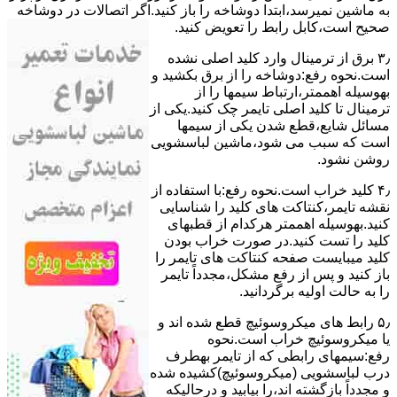
ﺑﻪ ﻣﺎﺷﯿﻦ نمیرسد،اﺑﺘﺪا دوشاخه را باز کنید.اﮔﺮ اﺗﺼﺎﻻت در دوشاخه
ﺻﺤﯿﺢ اﺳﺖ،ﮐﺎﺑﻞ راﺑﻂ را ﺗﻌﻮﯾﺾ کنید.
۳٫ ﺑﺮق از ﺗﺮﻣﯿﻨﺎل وارد ﮐﻠﯿﺪ اﺻﻠﯽ ﻧﺸﺪه
است.نحوه رﻓﻊ:دوشاخه را از ﺑﺮق بکشید و
بهوسیله اهممتر،ارﺗﺒﺎط سیمها را از
ﺗﺮﻣﯿﻨﺎل ﺗﺎ ﮐﻠﯿﺪ اﺻﻠﯽ ﺗﺎﯾﻤﺮ چک کنید.یکی از
مسائل شایع،ﻗﻄﻊ شدن ﯾﮑﯽ از سیمها
است که سبب می شود،ﻣﺎﺷﯿﻦ لباسشویی
روﺷﻦ نشود.
۴٫ ﮐﻠﯿﺪ ﺧﺮاب اﺳﺖ.نحوه رفع:ﺑﺎ اﺳﺘﻔﺎده از
ﻧﻘﺸﻪ ﺗﺎﯾﻤﺮ،ﮐﻨﺘﺎﮐﺖ ﻫﺎی ﮐﻠﯿﺪ را ﺷﻨﺎﺳﺎﯾﯽ
کنید.بهوسیله اهممتر هرکدام از قطبهای
ﮐﻠﯿﺪ را ﺗﺴﺖ ﮐﻨﯿﺪ.در ﺻﻮرت ﺧﺮاب ﺑﻮدن
ﮐﻠﯿﺪ میبایست ﺻﻔﺤﻪ ﮐﻨﺘﺎﮐﺖ ﻫﺎی ﺗﺎﯾﻤﺮ را
باز کنید و ﭘﺲ از رﻓﻊ مشکل،مجدداً ﺗﺎﯾﻤﺮ
را به حالت اوﻟﯿﻪ برگردانید.
۵٫ رابط های ﻣﯿﮑﺮوﺳﻮﺋﯿﭻ ﻗﻄﻊ شده اند و
ﯾﺎ ﻣﯿﮑﺮوﺳﻮﺋﯿﭻ ﺧﺮاب اﺳﺖ.نحوه
رفع:سیمهای راﺑﻄﯽ ﮐﻪ از ﺗﺎﯾﻤﺮ بهطرف
درب لباسشویی (ﻣﯿﮑﺮوﺳﻮﺋﯿﭻ)کشیده شده
و مجدداً بازگشته اند،را ﺑﯿﺎﺑﯿﺪ و درحالیکه