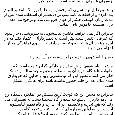
جنس آن ها برای استفاده مناسب است یا خیر؟
به همین دلیل لباسشویی که زخمش توسط یک پزشک نامعتبر التیام
پیدا کرده و از قطعات نامناسب برای تعمیر آن استفاده شده،پس از
مدت زمان کوتاهی چشم از جهان فرو می بندد و ترجیح می دهد
برای همیشه خاموش باقی بماند.
بنابراین اگر نمی خواهید ماشین لباسشویی به سرنوشتی دچار شود
که غیرقابل تغییر است،بهتر است به تعمیرکارانی اعتماد کنید که در
این زمینه سال ها تجربه و تخصص دارند و از سوی نمایندگی مجاز
اعزام می شوند.
تعمیر لباسشویی ایندزیت را به متخصص آن بسپارید
ماشین لباسشویی از جمله لوازم خانگی گران قیمت است که
خانواده ها هنگام خرید آن به استفاده چندین و چند ساله از دستگاه
فکر می کنند و تصور این که لباسشویی زیبا و جذابی که خریداری
شده سال بعد در خانه حضور نداشته باشد برای همگان مشکل
است!
بنابراین به محض این که کوچک ترین مشکل در عملکرد دستگاه رخ
می دهد کاربران دستپاچه شده و گاه شخصاً دست به تعمیراتی می
زنند که هیچ تجربه و تخصصی در آن ندارند و گاه تعمیر لباسشویی
ایندزیت را به اولین شماره ای که تحت عنوان تعمیرگاه در
اینترنت،روزنامه و...پیدا می کنند می سپارند! غافل از این که این