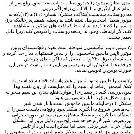
ﺑﻌﺪی اﻧﺠﺎم نمیشود.۱٫ ﻫﯿﺪرواﺳﺘﺎت ﺧﺮاب اﺳﺖ.نحوه رﻓﻊ:ﭘﺲ از
اﺗﻤﺎم عمل آﺑﮕﯿﺮی و ﺑﺎ ﺑﺎﻻ آﻣﺪن دﯾﺎﻓﺮاﮔﻢ درون
ﻫﯿﺪرواﺳﺘﺎت،میبایست ﮐﻨﺘﺎﮐﺖ ﻣﺸﺘﺮک شماره (۱۱)به (۱۳)،ﮐﻪ ﺑﻪ
ﻣﻮﺗﻮر ﻣﺘﺼﻞ اﺳﺖ،وﺻﻞ ﺷﺪه ﺑﺎﺷﺪ.ﺑه وسیله اهممتر،درحالیکه ﺑﺮق
ﻣﺎﺷﯿﻦ را ﻗﻄﻊ کرده اید،ارﺗﺒﺎط ﮐﻨﺘﺎﮐﺖ ﻫﺎی ﻣﺬﮐﻮر را ﻣﺸﺎﻫﺪه
کنید.اﮔﺮ ارﺗﺒﺎطی وجود ندارد،ﻫﯿﺪرواﺳﺘﺎت را ﺗﻌﻮﯾﺾ ﮐﻨﯿﺪ،زﯾﺮا قابل
ﺗﻌﻤﯿﺮ نیست.
۲٫ ﻣﻮﺗﻮر ﺗﺎﯾﻤﺮ لباسشویی ﺳﻮﺧﺘﻪ اﺳﺖ.نحوه رﻓﻊ:سیمهای ﺑﻮﺑﯿﻦ
ﻣﻮﺗﻮر ﺗﺎﯾﻤﺮ ماشین لباسشویی را از ﺳﺎﯾﺮ قسمتهای ﻣﺪار ﺟﺪا کرده و
مستقیماً ﺑﻪ برق ۲۲۰ وﻟﺖ ﻣﺘﺼﻞ کنید.اﮔﺮ ﺻﺪای ﭼﺮﺧﺶ
چرخدندهها به گوش تان رﺳﯿﺪ،ﻣﻮﺗﻮر ﺗﺎﯾﻤﺮ ﺳﺎﻟﻢ اﺳﺖ.در ﻏﯿﺮ اﯾﻦ
ﺻﻮرت ﺑﻮﺑﯿﻦ را ﺗﻌﻮﯾﺾ ﻧﻤﺎﯾﯿﺪ.
۳٫ ﺳﯿﻢ راﺑﻂ ﺑﯿﻦ ﻣﻮﺗﻮر ﺗﺎﯾﻤﺮ و ﻫﯿﺪرواﺳﺘﺎت ﻗﻄﻊ ﺷﺪه اﺳﺖ.به
کمک اهممتر ارﺗﺒﺎط اﯾﻦ ﺳﯿﻢ را،ﮐﻪ میبایست از روی ﻧﻘﺸﻪ ﭘﯿﺪا
ﺷﻮد،بررسی ﮐﻨﯿﺪ.در ﺑﺴﯿﺎری از موارد،ﻗﻄﻊ ﺷﺪن اﯾﻦ ﺳﯿﻢ ﻣﻨﺠﺮ ﺑﻪ
ﺑﺮوز مشکل ﻓﻮق در لباسشویی می شود.
مشکل ۴:درحالیکه ﻣﺎﺷﯿﻦ ﺧﺎﻣﻮش اﺳﺖ،ﺑﺎ ﺑﺎز ﺷﺪن ﺷﯿﺮ
آب،ﻣﺎﺷﯿﻦ ﺷﺮوع ﺑﻪ آﺑﮕﯿﺮی میکند.نحوه رﻓﻊ:می بایست ﺷﯿﺮ را از
دستگاه جدا کرده و مستقلا مشکل یابی نمایید.در صورت خرابی
نیز،تعویض شیر لازم خواهد شد.رایج ترین دلیل بروز این مشکل
همان خرابی شیر برقی است.اما ممکن است ایراد از تایمر
لباسشویی نیز باشد.بهتر است دلایل جمع شدن آب در لباسشویی را