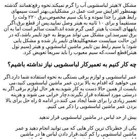
مشکل ۷:ﻫﯿﺘﺮ لباسشویی آب را ﮔﺮم نمیکند.نحوه رﻓﻊ:ﻫﻤﺎﻧﻨﺪ ﮔﺬﺷﺘﻪ
بهمنظور اﻓﺰاﯾﺶ ﺳﺮﻋﺖ ﻋﻤﻞ در مشکلیابی،بهتر است سیمهای
راﺑﻂ ﻫﯿﺘﺮ را ﺟﺪا ﻧﻤﻮده و ﺑﺎ ﯾﮏ ﺳﯿﻢ ﻣﺨﺼﻮص،برق ۲۲۰ ولت را
مستقیماً و برای ۱۰ ﺛﺎﻧﯿﻪ ﺑﻪ ﻫﯿﺘﺮ وصل نمایید.ﭘﺲ از ﻗﻄﻊ ﺑﺮق،اﮔﺮ
پایههای اﻟﻤﻨﺖ یا هیتر کمی ﮔﺮم ﺷﺪه اند،اﻟﻤﻨﺖ ﺳﺎﻟﻢ است اما ﺑﻪ آن
ﺑﺮق نمیرسد.اﯾﻦ ﻣﺸﮑﻞ می تواند مربوط به ﺧﻮد ﺗﺎﯾﻤﺮ باشد،ﮐﻪ در
این حالت میبایست صفحهکلیدهای ﺗﺎﯾﻤﺮ باز شده و مشکل یابی
شود؛ ﯾﺎ ﺳﯿﻢ راﺑﻂ ﺑﯿﻦ ﺗﺎﯾﻤﺮ ماشین لباسشویی و ﻫﯿﺘﺮ (سیم ﻧﻮل
ﻫﯿﺘﺮ)ﻗﻄﻊ اﺳﺖ،ﮐﻪ ﺳﯿﻢ ﻣﻌﯿﻮب را ﺑﺎﯾﺪ سریعاً ﺗﻌﻮﯾﺾ کرد.
چه کار کنیم به تعمیرکار لباسشویی نیاز نداشته باشیم؟
عمر لباسشویی و لوازم برقی بستگی به نحوه استفاده شما دارد.اگر
می خواهید که اقدام به بالا بردن عمر ماشین لباسشویی کنید،می
بایست از همین حالا دست به کار شوید.به هر حال لوازم برقی اگر به
درستی مورد استفاده قرار نگیرند،دچار خرابی می شوند و هزینه
تعمیر زیادی را برای شما ایجاد می کنند.در ادامه ۵ راه حل برای بالا
بردن عمر ماشین لباسشویی را ذکر می کنیم.
بیش از حد لباس در ماشین لباسشویی قرار ندهید
یکی از خطرناک ترین کار هایی که می توانید انجام دهید و عمر
ماشین لباسشویی را کم کنید،قرار دادن لباس ها در ماشین