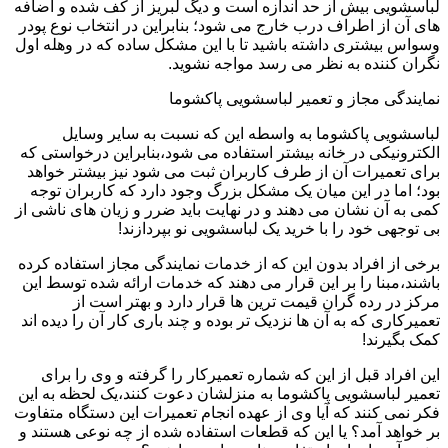
لباسشویی بیش از حد اندازه است و دیگ لبریز از کف شده و اضافه
های آن از اطراف درب خارج می شود؛ بنابراین در انتخاب نوع پودر
وسواس بیشتری داشته باشید تا با این مشکل ساده که در وهله اول
نگران کننده به نظر می رسد مواجه نشوید.
نمایندگی مجاز و تعمیر لباسشویی پاکشوما
لباسشویی پاکشوما به واسطه این که نسبت به سایر وسایل
الکترونیکی در خانه بیشتر استفاده می شود،بنابراین درخواستی که
برای تعمیرات آن از طرف کاربران ثبت می شود نیز بیشتر خواهد
بود؛ اما در این میان یک مشکل بزرگ وجود دارد که کاربران توجه
کمی به آن نشان می دهند و در نهایت باید ضرر و زیان های ناشی از
بی توجهی خود را با خرید یک لباسشویی نو بپردازند!
برخی از افراد بدون این که از خدمات نمایندگی مجاز استفاده کرده
باشند،مبنا را بر این قرار می دهند که خدمات ارائه شده توسط این
مرکز در رده گران قیمت ترین ها قرار دارد و بهتر است از
تعمیرکاری که به آن ها نزدیک تر بوده و چند باری کار آن را دیده اند
کمک بگیرند!
این افراد قبل از این که شماره تعمیرکار را گرفته و وی را برای
تعمیر لباسشویی پاکشوما به منزلشان دعوت کنند،یک لحظه به این
فکر نمی کنند که آیا وی از عهده انجام تعمیرات این دستگاه متفاوت
بر خواهد آمد؟ یا این که قطعات استفاده شده از چه نوعی هستند و