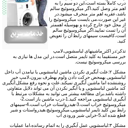
درب کاملاً ﺑﺴﺘﻪ اﺳﺖ،اﯾﻦ دو ﺳﯿﻢ را ﺑﻪ
اﻫﻢ ﻣﺘﺮ وصل کنید.اﮔﺮ ﻣﯿﮑﺮوﺳﻮﺋﯿﭻ ﺳﺎﻟﻢ
ﺑﺎﺷﺪ،ﻋﻘﺮﺑﻪ اهم متر ﻣﻨﺤﺮف میشود.در
ﻏﯿﺮ اﯾﻦ ﺻﻮرت،می بایست ﻣﯿﮑﺮوﺳﻮﺋﯿﭻ را
از ﻣﺤﻞ خود ﺧﺎرج کرده و بهوسیله اهممتر
آن را ﺗﺴﺖ ﻧﻤﺎﯾﯿﺪ.اﮔﺮ ﻣﯿﮑﺮوﺳﻮﺋﯿﭻ ﺳﺎﻟﻢ
اﺳﺖ،ﮐﺎﻓﯿﺴﺖ سیمهای راﺑﻄ آن را ﺗﻌﻮﯾﺾ
کنید.
ﺗﺬﮐﺮ:در اﮐﺜﺮ ماشینهای لباسشویی،ﻻﻣﭗ
ﺧﺒﺮ مستقیماً ﺑﻪ ﮐﻠﯿﺪ ﺗﺎﯾﻤﺮ ﻣﺘﺼﻞ اﺳﺖ.در اﯾﻦ مدل ها ﻧﯿﺎزی ﺑﻪ
بررسی ﻣﯿﮑﺮوﺳﻮﺋﯿﭻ نیست.
مشکل ۲:علت آبگیری نکردن ماشین لباسشویی یا نیامدن آب داخل
لباسشویی بهمحض ﺣﺮﮐﺖ دادن وﻟﻮم بهطرف ﺑﯿﺮون،ﻻﻣﭗ ﺧﺒﺮ
روشنشده اﻣﺎ ﻣﺎﺷﯿﻦ آﺑﮕﯿﺮی نمیکند.ﻋﻠﺖ و نحوه رﻓﻊ مشکل:آبگیری
کند ماشین لباسشویی و یا آبگیر نکردن آن می تواند دلایل متفاوتی
داشته باشد.برای مطالعه بیشتر می توانید به مشکلات مرتبط با
آبگیری لباسشویی مراجعه کنید.1-درب ﻣﺎﺷﯿﻦ ﺑﺎز اﺳﺖ.2-
ﻣﯿﮑﺮوﺳﻮﺋﯿﭻ ﺧﺮاب اﺳﺖ.3-ﻫﯿﺪرواﺳﺘﺎت ﺧﺮاب اﺳﺖ.4-سیمهای
راﺑﻂ ﺑﯿﻦ ﮐﻠﯿﺪ ﺗﺎﯾﻤﺮ لباسشویی،ﻣﯿﮑﺮوﺳﻮﺋﯿﭻ،ﻫﯿﺪرواﺳﺘﺎت و ﺷﯿﺮ
ﻗﻄﻊ ﺷﺪه اند.5-خرابی شیر ورودی آب
مشکل ۳:لباسشویی ﻋﻤﻞ آﺑﮕﯿﺮی را ﺑﻪ اﺗﻤﺎم رﺳﺎﻧﺪه،اﻣﺎ ﻋﻤﻠﯿﺎت