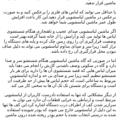
ماشین قرار ندهید.
یا حداقل می توانید که لباس های فلزی را برعکس کنید و به صورت
برعکس در ماشین لباسشویی قرار دهید.این کار باعث افزایش
طول عمر ماشین لباسشویی شما خواهد شد.
اگر ماشین لباسشویی صدای عجیب و ناهنجاری هنگام شستشوی
لباس ها تولید می کند و آرامش را از خانه شما گرفته،بهتر است
وضعیت قرارگیری آن را روی زمین چک کرده و پایه های دستگاه را
تراز کنید؛ زیرا سر و صدای مداوم لباسشویی می تواند به دلیل صاف
نبودن محل قرارگیری آن رخ داده باشد.
اما در صورتی که گاه ماشین لباسشویی هنگام شستشو سر و صدا
دارد و گاه در سکوتی وصف ناشدنی کارش را انجام می دهد! باید
میزان لباس هایی که قصد شستشوی آن ها را دارید برای هر بار
شستشو تنظیم کنید،زیرا سر و صدای بی حد و اندازه لباسشویی
مربوط به ساعاتی است که حجم لباس ها بیش از حد ظرفیت آن
است و دستگاه برای شستن تک تک آن ها به سختی کار می کند.
از دیگر مشکلاتی که تنها به استفاده نادرست کاربران از لباسشویی
مرتبط است و ارتباطی به خرابی قطعات آن ندارد می توان به
سرازیر شدن کف از اطراف درب دستگاه اشاره کرد.این کف ها تنها
به این دلیل از لباسشویی خارج می شوند که پودر شوینده استفاده
شده به درستی انتخاب نشده یا حجم پودر ریخته شده درون ماشین