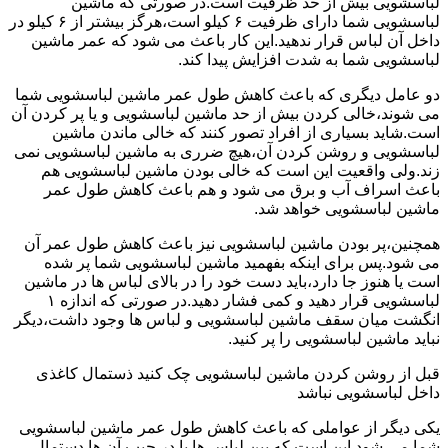
لباسشویی بیش از حد ظرفیت است.در صورتی که ماشین
لباسشویی شما دارای ظرفیت ۶ کیلو است،هرگز بیشتر از ۶ کیلو در
داخل آن لباس قرار ندهید.این کار باعث می شود که عمر ماشین
لباسشویی شما به شدت افزایش پیدا کند.
دو عامل دیگری که باعث کاهش طول عمر ماشین لباسشویی شما
می شوند،خالی کردن بیش از حد ماشین لباسشویی و یا پر کردن آن
است.شاید بسیاری از افراد تصور کنند که خالی ماندن ماشین
لباسشویی و روشن کردن آن،هیچ ضرری به ماشین لباسشویی نمی
زند.ولی واقعیت این است که خالی بودن ماشین لباسشویی هم
باعث اسراف آب و برق می شود و هم باعث کاهش طول عمر
ماشین لباسشویی خواهد شد.
همچنین،پر بودن ماشین لباسشویی نیز باعث کاهش طول عمر آن
می شود.پس برای اینکه بفهمید ماشین لباسشویی شما پر شده
است یا هنوز جا دارد،باید دست خود را در بالای لباس ها در ماشین
لباسشویی قرار دهید و کمی فشار دهید.در صورتی که اندازه ۱
انگشت میان سقف ماشین لباسشویی و لباس ها وجود داشت،دیگر
نباید ماشین لباسشویی را پر کنید.
قبل از روشن کردن ماشین لباسشویی چک کنید ذستمال کاغذی
داخل لباسشویی نباشد
یکی دیگر از عواملی که باعث کاهش طول عمر ماشین لباسشویی
شما می شود این است که بین لباس ها یا در جیب آن ها دستمال