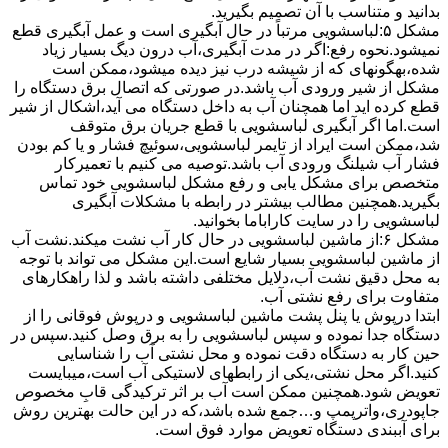
بدانید و متناسب با آن تصمیم بگیرید.
مشکل ۵:لباسشویی مرتباً در ﺣﺎل آﺑﮕﯿﺮی اﺳﺖ و ﻋﻤﻞ آﺑﮕﯿﺮی ﻗﻄﻊ
نمیشود.نحوه رﻓﻊ:اﮔﺮ در ﻣﺪت آﺑﮕﯿﺮی،آب درون دﯾﮓ ﺑﺴﯿﺎر زﯾﺎد
ﺷﺪه،بهگونهای ﮐﻪ از ﺷﯿﺸﻪ درب ﻧﯿﺰ دﯾﺪه میشود،ممکن است
مشکل از شیر ورودی آب باشد.در صورتی که اتصال برق دستگاه را
قطع کرده اید اما همچنان آب به داخل دستگاه می آید،اشکال از شیر
است.اما اگر آبگیری لباسشویی با قطع جریان برق متوقف
شد،ممکن است ایراد از تایمر لباسشویی،سوئیچ فشار و یا کم بودن
فشار آب شیلنگ ورودی آب باشد.توصیه می کنیم با تعمیرکار
متخصص برای مشکل یابی و رفع مشکل لباسشویی خود تماس
بگیرید.همچنین مطالب بیشتر در رابطه با مشکلات آبگیری
لباسشویی را در سایت کاراباما بخوانید.
مشکل ۶:از ﻣﺎﺷﯿﻦ لباسشویی در ﺣﺎل ﮐﺎر آب ﻧﺸﺖ میکند.نشت آب
از ماشین لباسشویی بسیار شایع است.این مشکل می تواند با توجه
به محل دقیق نشت آب،دلایل مختلفی داشته باشد و لذا راهکارهای
متفاوت برای رفع نشتی آب.
ابتدا درپوش یا پنل ﭘﺸﺖ ﻣﺎﺷﯿﻦ لباسشویی و درپوش ﻓﻮﻗﺎﻧﯽ را از
دستگاه ﺟﺪا ﻧﻤﻮده و ﺳﭙﺲ لباسشویی را ﺑﻪ ﺑﺮق وصل ﮐﻨﯿﺪ.سپس در
حین کار به دستگاه دقت نموده و ﻣﺤﻞ نشتی آب را ﺷﻨﺎﺳﺎﯾﯽ
کنید.اﮔﺮ ﻣﺤﻞ نشتی،ﯾﮑﯽ از رابطهای ﻻﺳﺘﯿﮑﯽ آب اﺳﺖ،میبایست
ﺗﻌﻮﯾﺾ شود.همچنین ﻣﻤﮑﻦ اﺳﺖ آب بر اثر ﺗﺮﮐﯿﺪﮔﯽ قابِ ﻣﺨﺼﻮص
ﺟﺎﭘﻮدری،واترپمپ و…جمع شده ﺑﺎﺷﺪ،ﮐﻪ در این حالت بهترین روش
برای آببندی دستگاه ﺗﻌﻮﯾﺾ ﻣﻮارد ﻓﻮق اﺳﺖ.