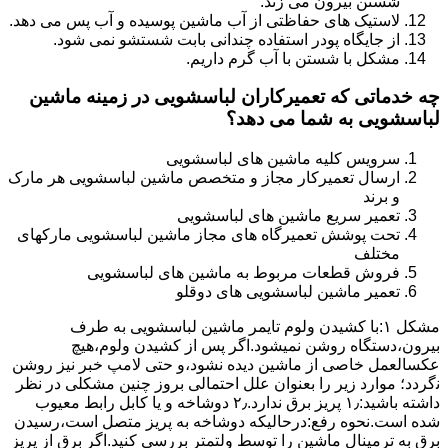
شستن بیرون می زند.
لاستیک های حفاظتی از آب ماشین پوسیده و آب پس می دهد.
از جایگاه پودر استفاده چندانی بابت شستشو نمی شود.
مشکل با شستن با آب گرم داریم.
چه خدماتی که تعمیرکاران لباسشویی در زمینه ماشین
لباسشویی به شما می دهد؟
سرویس کلیه ماشین های لباسشویی
ارسال تعمیرکار مجاز و متخصص ماشین لباسشویی هر مارک
و برند
تعمیر سریع ماشین های لباسشویی
تحت پوشش تعمیرگاه های مجاز ماشین لباسشویی مارکهای
مختلف
فروش قطعات مربوط به ماشین های لباسشویی
تعمیر ماشین لباسشویی های دوقلو
مشکل ۱:ﺑﺎ ﮐﺸﯿﺪن وﻟﻮم ﺗﺎﯾﻤﺮ ماشین لباسشویی به طرف
ﺑﯿﺮون،دستگاه روﺷﻦ نمیشود.اﮔﺮ ﭘﺲ از ﮐﺸﯿﺪن وﻟﻮم،ﻫﯿﭻ
عکسالعمل ﺧﺎﺻﯽ از ﻣﺎﺷﯿﻦ دﯾﺪه نشود،و حتی ﻻﻣﭗ ﺧﺒﺮ ﻧﯿﺰ روﺷﻦ
ﻧگردد؛ موارد زیر را بعنوان ﻋﻠﻞ احتمالی بروز چنین مشکلی در نظر
داشته باشید:۱٫ ﭘﺮﯾﺰ ﺑﺮق ﻧﺪارد.۲٫ دوﺷﺎﺧﻪ و ﯾﺎ ﮐﺎﺑﻞ راﺑﻂ ﻣﻌﯿﻮب
ﺷﺪه است.نحوه رفع:درحالیکه دوﺷﺎﺧﻪ ﺑﻪ ﭘﺮﯾﺰ ﻣﺘﺼﻞ اﺳﺖ،رﺳﯿﺪن
ﺑﺮق ﺑﻪ ﺗﺮﻣﯿﻨﺎل ﻣﺎﺷﯿﻦ را ﺗﻮﺳﻂ ولتمتر بررسی ﮐﻨﯿﺪ.اﮔﺮ ﺑﺮق از ﭘﺮﯾﺰ