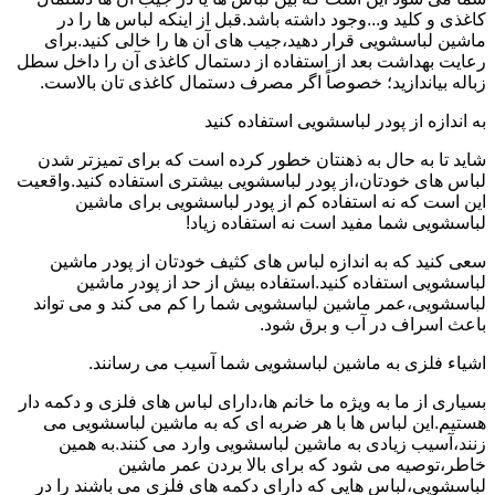
کاغذی و کلید و...وجود داشته باشد.قبل از اینکه لباس ها را در
ماشین لباسشویی قرار دهید،جیب های آن ها را خالی کنید.برای
رعایت بهداشت بعد از استفاده از دستمال کاغذی آن را داخل سطل
زباله بیاندازید؛ خصوصاً اگر مصرف دستمال کاغذی تان بالاست.
به اندازه از پودر لباسشویی استفاده کنید
شاید تا به حال به ذهنتان خطور کرده است که برای تمیزتر شدن
لباس های خودتان،از پودر لباسشویی بیشتری استفاده کنید.واقعیت
این است که نه استفاده کم از پودر لباسشویی برای ماشین
لباسشویی شما مفید است نه استفاده زیاد!
سعی کنید که به اندازه لباس های کثیف خودتان از پودر ماشین
لباسشویی استفاده کنید.استفاده بیش از حد از پودر ماشین
لباسشویی،عمر ماشین لباسشویی شما را کم می کند و می تواند
باعث اسراف در آب و برق شود.
اشیاء فلزی به ماشین لباسشویی شما آسیب می رسانند.
بسیاری از ما به ویژه ما خانم ها،دارای لباس های فلزی و دکمه دار
هستیم.این لباس ها با هر ضربه ای که به ماشین لباسشویی می
زنند،آسیب زیادی به ماشین لباسشویی وارد می کنند.به همین
خاطر،توصیه می شود که برای بالا بردن عمر ماشین
لباسشویی،لباس هایی که دارای دکمه های فلزی می باشند را در