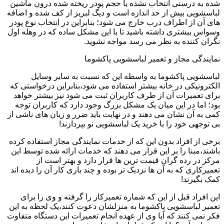
شده به درستی انتخاب نشده یا حجم پودر ریخته شده درون ماشین
لباسشویی بیش از حد اندازه است و دیگ لبریز از کف شده و اضافه
های آن از اطراف درب خارج می شود؛ بنابراین در انتخاب نوع پودر
وسواس بیشتری داشته باشید تا با این مشکل ساده که در وهله اول
نگران کننده به نظر می رسد مواجه نشوید.
نمایندگی مجاز و تعمیر لباسشویی پاکشوما
لباسشویی پاکشوما به واسطه این که نسبت به سایر وسایل
الکترونیکی در خانه بیشتر استفاده می شود،بنابراین درخواستی که
برای تعمیرات آن از طرف کاربران ثبت می شود نیز بیشتر خواهد
بود؛ اما در این میان یک مشکل بزرگ وجود دارد که کاربران توجه
کمی به آن نشان می دهند و در نهایت باید ضرر و زیان های ناشی از
بی توجهی خود را با خرید یک لباسشویی نو بپردازند!
برخی از افراد بدون این که از خدمات نمایندگی مجاز استفاده کرده
باشند،مبنا را بر این قرار می دهند که خدمات ارائه شده توسط این
مرکز در رده گران قیمت ترین ها قرار دارد و بهتر است از
تعمیرکاری که به آن ها نزدیک تر بوده و چند باری کار آن را دیده اند
کمک بگیرند!
این افراد قبل از این که شماره تعمیرکار را گرفته و وی را برای
تعمیر لباسشویی پاکشوما به منزلشان دعوت کنند،یک لحظه به این
فکر نمی کنند که آیا وی از عهده انجام تعمیرات این دستگاه متفاوت