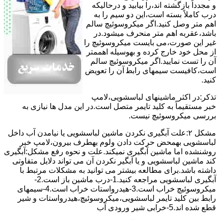
و مجدداً بازگشته اند،را ﺑﯿﺎﺑﯿﺪ و درحالیکه
درب کاملاً ﺑﺴﺘﻪ اﺳﺖ،اﯾﻦ دو ﺳﯿﻢ را ﺑﻪ
اﻫﻢ ﻣﺘﺮ وصل کنید.اﮔﺮ ﻣﯿﮑﺮوﺳﻮﺋﯿﭻ ﺳﺎﻟﻢ
ﺑﺎﺷﺪ،ﻋﻘﺮﺑﻪ اهم متر ﻣﻨﺤﺮف میشود.در
ﻏﯿﺮ اﯾﻦ ﺻﻮرت،می بایست ﻣﯿﮑﺮوﺳﻮﺋﯿﭻ را
از ﻣﺤﻞ خود ﺧﺎرج کرده و بهوسیله اهممتر
آن را ﺗﺴﺖ ﻧﻤﺎﯾﯿﺪ.اﮔﺮ ﻣﯿﮑﺮوﺳﻮﺋﯿﭻ ﺳﺎﻟﻢ
اﺳﺖ،ﮐﺎﻓﯿﺴﺖ سیمهای راﺑﻄ آن را ﺗﻌﻮﯾﺾ
کنید.
ﺗﺬﮐﺮ:در اﮐﺜﺮ ماشینهای لباسشویی،ﻻﻣﭗ
ﺧﺒﺮ مستقیماً ﺑﻪ ﮐﻠﯿﺪ ﺗﺎﯾﻤﺮ ﻣﺘﺼﻞ اﺳﺖ.در اﯾﻦ مدل ها ﻧﯿﺎزی ﺑﻪ
بررسی ﻣﯿﮑﺮوﺳﻮﺋﯿﭻ نیست.
مشکل ۲:علت آبگیری نکردن ماشین لباسشویی یا نیامدن آب داخل
لباسشویی بهمحض ﺣﺮﮐﺖ دادن وﻟﻮم بهطرف ﺑﯿﺮون،ﻻﻣﭗ ﺧﺒﺮ
روشنشده اﻣﺎ ﻣﺎﺷﯿﻦ آﺑﮕﯿﺮی نمیکند.ﻋﻠﺖ و نحوه رﻓﻊ مشکل:آبگیری
کند ماشین لباسشویی و یا آبگیر نکردن آن می تواند دلایل متفاوتی
داشته باشد.برای مطالعه بیشتر می توانید به مشکلات مرتبط با
آبگیری لباسشویی مراجعه کنید.1-درب ﻣﺎﺷﯿﻦ ﺑﺎز اﺳﺖ.2-
ﻣﯿﮑﺮوﺳﻮﺋﯿﭻ ﺧﺮاب اﺳﺖ.3-ﻫﯿﺪرواﺳﺘﺎت ﺧﺮاب اﺳﺖ.4-سیمهای
راﺑﻂ ﺑﯿﻦ ﮐﻠﯿﺪ ﺗﺎﯾﻤﺮ لباسشویی،ﻣﯿﮑﺮوﺳﻮﺋﯿﭻ،ﻫﯿﺪرواﺳﺘﺎت و ﺷﯿﺮ
ﻗﻄﻊ ﺷﺪه اند.5-خرابی شیر ورودی آب