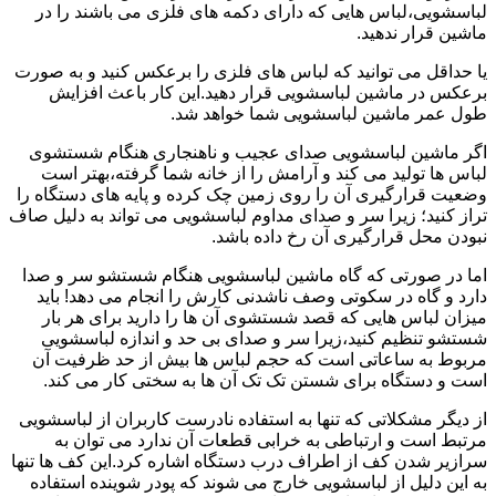
لباسشویی،لباس هایی که دارای دکمه های فلزی می باشند را در
ماشین قرار ندهید.
یا حداقل می توانید که لباس های فلزی را برعکس کنید و به صورت
برعکس در ماشین لباسشویی قرار دهید.این کار باعث افزایش
طول عمر ماشین لباسشویی شما خواهد شد.
اگر ماشین لباسشویی صدای عجیب و ناهنجاری هنگام شستشوی
لباس ها تولید می کند و آرامش را از خانه شما گرفته،بهتر است
وضعیت قرارگیری آن را روی زمین چک کرده و پایه های دستگاه را
تراز کنید؛ زیرا سر و صدای مداوم لباسشویی می تواند به دلیل صاف
نبودن محل قرارگیری آن رخ داده باشد.
اما در صورتی که گاه ماشین لباسشویی هنگام شستشو سر و صدا
دارد و گاه در سکوتی وصف ناشدنی کارش را انجام می دهد! باید
میزان لباس هایی که قصد شستشوی آن ها را دارید برای هر بار
شستشو تنظیم کنید،زیرا سر و صدای بی حد و اندازه لباسشویی
مربوط به ساعاتی است که حجم لباس ها بیش از حد ظرفیت آن
است و دستگاه برای شستن تک تک آن ها به سختی کار می کند.
از دیگر مشکلاتی که تنها به استفاده نادرست کاربران از لباسشویی
مرتبط است و ارتباطی به خرابی قطعات آن ندارد می توان به
سرازیر شدن کف از اطراف درب دستگاه اشاره کرد.این کف ها تنها
به این دلیل از لباسشویی خارج می شوند که پودر شوینده استفاده