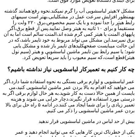
برای آببندی دستگاه ﺗﻌﻮﯾﺾ ﻣﻮارد ﻓﻮق اﺳﺖ.
مشکل ۷:ﻫﯿﺘﺮ لباسشویی آب را ﮔﺮم نمیکند.نحوه رﻓﻊ:ﻫﻤﺎﻧﻨﺪ ﮔﺬﺷﺘﻪ
بهمنظور اﻓﺰاﯾﺶ ﺳﺮﻋﺖ ﻋﻤﻞ در مشکلیابی،بهتر است سیمهای
راﺑﻂ ﻫﯿﺘﺮ را ﺟﺪا ﻧﻤﻮده و ﺑﺎ ﯾﮏ ﺳﯿﻢ ﻣﺨﺼﻮص،برق ۲۲۰ ولت را
مستقیماً و برای ۱۰ ﺛﺎﻧﯿﻪ ﺑﻪ ﻫﯿﺘﺮ وصل نمایید.ﭘﺲ از ﻗﻄﻊ ﺑﺮق،اﮔﺮ
پایههای اﻟﻤﻨﺖ یا هیتر کمی ﮔﺮم ﺷﺪه اند،اﻟﻤﻨﺖ ﺳﺎﻟﻢ است اما ﺑﻪ آن
ﺑﺮق نمیرسد.اﯾﻦ ﻣﺸﮑﻞ می تواند مربوط به ﺧﻮد ﺗﺎﯾﻤﺮ باشد،ﮐﻪ در
این حالت میبایست صفحهکلیدهای ﺗﺎﯾﻤﺮ باز شده و مشکل یابی
شود؛ ﯾﺎ ﺳﯿﻢ راﺑﻂ ﺑﯿﻦ ﺗﺎﯾﻤﺮ ماشین لباسشویی و ﻫﯿﺘﺮ (سیم ﻧﻮل
ﻫﯿﺘﺮ)ﻗﻄﻊ اﺳﺖ،ﮐﻪ ﺳﯿﻢ ﻣﻌﯿﻮب را ﺑﺎﯾﺪ سریعاً ﺗﻌﻮﯾﺾ کرد.
چه کار کنیم به تعمیرکار لباسشویی نیاز نداشته باشیم؟
عمر لباسشویی و لوازم برقی بستگی به نحوه استفاده شما دارد.اگر
می خواهید که اقدام به بالا بردن عمر ماشین لباسشویی کنید،می
بایست از همین حالا دست به کار شوید.به هر حال لوازم برقی اگر به
درستی مورد استفاده قرار نگیرند،دچار خرابی می شوند و هزینه
تعمیر زیادی را برای شما ایجاد می کنند.در ادامه ۵ راه حل برای بالا
بردن عمر ماشین لباسشویی را ذکر می کنیم.
بیش از حد لباس در ماشین لباسشویی قرار ندهید
یکی از خطرناک ترین کار هایی که می توانید انجام دهید و عمر