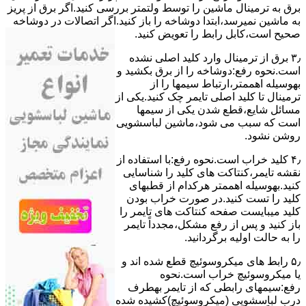
ﺑﺮق ﺑﻪ ﺗﺮﻣﯿﻨﺎل ﻣﺎﺷﯿﻦ را ﺗﻮﺳﻂ ولتمتر بررسی ﮐﻨﯿﺪ.اﮔﺮ ﺑﺮق از ﭘﺮﯾﺰ
ﺑﻪ ﻣﺎﺷﯿﻦ نمیرسد،اﺑﺘﺪا دوشاخه را باز کنید.اﮔﺮ اﺗﺼﺎﻻت در دوشاخه
ﺻﺤﯿﺢ اﺳﺖ،ﮐﺎﺑﻞ راﺑﻂ را ﺗﻌﻮﯾﺾ کنید.
۳٫ ﺑﺮق از ﺗﺮﻣﯿﻨﺎل وارد ﮐﻠﯿﺪ اﺻﻠﯽ ﻧﺸﺪه
است.نحوه رﻓﻊ:دوشاخه را از ﺑﺮق بکشید و
بهوسیله اهممتر،ارﺗﺒﺎط سیمها را از
ﺗﺮﻣﯿﻨﺎل ﺗﺎ ﮐﻠﯿﺪ اﺻﻠﯽ ﺗﺎﯾﻤﺮ چک کنید.یکی از
مسائل شایع،ﻗﻄﻊ شدن ﯾﮑﯽ از سیمها
است که سبب می شود،ﻣﺎﺷﯿﻦ لباسشویی
روﺷﻦ نشود.
۴٫ ﮐﻠﯿﺪ ﺧﺮاب اﺳﺖ.نحوه رفع:ﺑﺎ اﺳﺘﻔﺎده از
ﻧﻘﺸﻪ ﺗﺎﯾﻤﺮ،ﮐﻨﺘﺎﮐﺖ ﻫﺎی ﮐﻠﯿﺪ را ﺷﻨﺎﺳﺎﯾﯽ
کنید.بهوسیله اهممتر هرکدام از قطبهای
ﮐﻠﯿﺪ را ﺗﺴﺖ ﮐﻨﯿﺪ.در ﺻﻮرت ﺧﺮاب ﺑﻮدن
ﮐﻠﯿﺪ میبایست ﺻﻔﺤﻪ ﮐﻨﺘﺎﮐﺖ ﻫﺎی ﺗﺎﯾﻤﺮ را
باز کنید و ﭘﺲ از رﻓﻊ مشکل،مجدداً ﺗﺎﯾﻤﺮ
را به حالت اوﻟﯿﻪ برگردانید.
۵٫ رابط های ﻣﯿﮑﺮوﺳﻮﺋﯿﭻ ﻗﻄﻊ شده اند و
ﯾﺎ ﻣﯿﮑﺮوﺳﻮﺋﯿﭻ ﺧﺮاب اﺳﺖ.نحوه
رفع:سیمهای راﺑﻄﯽ ﮐﻪ از ﺗﺎﯾﻤﺮ بهطرف
درب لباسشویی (ﻣﯿﮑﺮوﺳﻮﺋﯿﭻ)کشیده شده