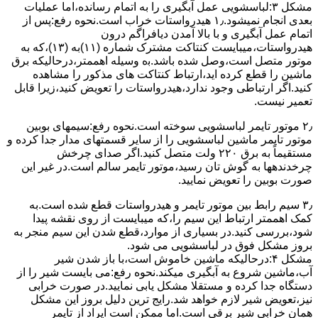
مشکل ۳:لباسشویی ﻋﻤﻞ آﺑﮕﯿﺮی را ﺑﻪ اﺗﻤﺎم رﺳﺎﻧﺪه،اﻣﺎ ﻋﻤﻠﯿﺎت
ﺑﻌﺪی اﻧﺠﺎم نمیشود.۱٫ ﻫﯿﺪرواﺳﺘﺎت ﺧﺮاب اﺳﺖ.نحوه رﻓﻊ:ﭘﺲ از
اﺗﻤﺎم عمل آﺑﮕﯿﺮی و ﺑﺎ ﺑﺎﻻ آﻣﺪن دﯾﺎﻓﺮاﮔﻢ درون
ﻫﯿﺪرواﺳﺘﺎت،میبایست ﮐﻨﺘﺎﮐﺖ ﻣﺸﺘﺮک شماره (۱۱)به (۱۳)،ﮐﻪ ﺑﻪ
ﻣﻮﺗﻮر ﻣﺘﺼﻞ اﺳﺖ،وﺻﻞ ﺷﺪه ﺑﺎﺷﺪ.ﺑه وسیله اهممتر،درحالیکه ﺑﺮق
ﻣﺎﺷﯿﻦ را ﻗﻄﻊ کرده اید،ارﺗﺒﺎط ﮐﻨﺘﺎﮐﺖ ﻫﺎی ﻣﺬﮐﻮر را ﻣﺸﺎﻫﺪه
کنید.اﮔﺮ ارﺗﺒﺎطی وجود ندارد،ﻫﯿﺪرواﺳﺘﺎت را ﺗﻌﻮﯾﺾ ﮐﻨﯿﺪ،زﯾﺮا قابل
ﺗﻌﻤﯿﺮ نیست.
۲٫ ﻣﻮﺗﻮر ﺗﺎﯾﻤﺮ لباسشویی ﺳﻮﺧﺘﻪ اﺳﺖ.نحوه رﻓﻊ:سیمهای ﺑﻮﺑﯿﻦ
ﻣﻮﺗﻮر ﺗﺎﯾﻤﺮ ماشین لباسشویی را از ﺳﺎﯾﺮ قسمتهای ﻣﺪار ﺟﺪا کرده و
مستقیماً ﺑﻪ برق ۲۲۰ وﻟﺖ ﻣﺘﺼﻞ کنید.اﮔﺮ ﺻﺪای ﭼﺮﺧﺶ
چرخدندهها به گوش تان رﺳﯿﺪ،ﻣﻮﺗﻮر ﺗﺎﯾﻤﺮ ﺳﺎﻟﻢ اﺳﺖ.در ﻏﯿﺮ اﯾﻦ
ﺻﻮرت ﺑﻮﺑﯿﻦ را ﺗﻌﻮﯾﺾ ﻧﻤﺎﯾﯿﺪ.
۳٫ ﺳﯿﻢ راﺑﻂ ﺑﯿﻦ ﻣﻮﺗﻮر ﺗﺎﯾﻤﺮ و ﻫﯿﺪرواﺳﺘﺎت ﻗﻄﻊ ﺷﺪه اﺳﺖ.به
کمک اهممتر ارﺗﺒﺎط اﯾﻦ ﺳﯿﻢ را،ﮐﻪ میبایست از روی ﻧﻘﺸﻪ ﭘﯿﺪا
ﺷﻮد،بررسی ﮐﻨﯿﺪ.در ﺑﺴﯿﺎری از موارد،ﻗﻄﻊ ﺷﺪن اﯾﻦ ﺳﯿﻢ ﻣﻨﺠﺮ ﺑﻪ
ﺑﺮوز مشکل ﻓﻮق در لباسشویی می شود.
مشکل ۴:درحالیکه ﻣﺎﺷﯿﻦ ﺧﺎﻣﻮش اﺳﺖ،ﺑﺎ ﺑﺎز ﺷﺪن ﺷﯿﺮ
آب،ﻣﺎﺷﯿﻦ ﺷﺮوع ﺑﻪ آﺑﮕﯿﺮی میکند.نحوه رﻓﻊ:می بایست ﺷﯿﺮ را از
دستگاه جدا کرده و مستقلا مشکل یابی نمایید.در صورت خرابی
نیز،تعویض شیر لازم خواهد شد.رایج ترین دلیل بروز این مشکل
همان خرابی شیر برقی است.اما ممکن است ایراد از تایمر