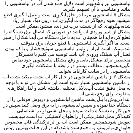
لباسشویی نیز باشد.بهتر است دلایل جمع شدن آب در لباسشویی را
بدانید و متناسب با آن تصمیم بگیرید.
مشکل ۵:لباسشویی مرتباً در ﺣﺎل آﺑﮕﯿﺮی اﺳﺖ و ﻋﻤﻞ آﺑﮕﯿﺮی ﻗﻄﻊ
نمیشود.نحوه رﻓﻊ:اﮔﺮ در ﻣﺪت آﺑﮕﯿﺮی،آب درون دﯾﮓ ﺑﺴﯿﺎر زﯾﺎد
ﺷﺪه،بهگونهای ﮐﻪ از ﺷﯿﺸﻪ درب ﻧﯿﺰ دﯾﺪه میشود،ممکن است
مشکل از شیر ورودی آب باشد.در صورتی که اتصال برق دستگاه را
قطع کرده اید اما همچنان آب به داخل دستگاه می آید،اشکال از شیر
است.اما اگر آبگیری لباسشویی با قطع جریان برق متوقف
شد،ممکن است ایراد از تایمر لباسشویی،سوئیچ فشار و یا کم بودن
فشار آب شیلنگ ورودی آب باشد.توصیه می کنیم با تعمیرکار
متخصص برای مشکل یابی و رفع مشکل لباسشویی خود تماس
بگیرید.همچنین مطالب بیشتر در رابطه با مشکلات آبگیری
لباسشویی را در سایت کاراباما بخوانید.
مشکل ۶:از ﻣﺎﺷﯿﻦ لباسشویی در ﺣﺎل ﮐﺎر آب ﻧﺸﺖ میکند.نشت آب
از ماشین لباسشویی بسیار شایع است.این مشکل می تواند با توجه
به محل دقیق نشت آب،دلایل مختلفی داشته باشد و لذا راهکارهای
متفاوت برای رفع نشتی آب.
ابتدا درپوش یا پنل ﭘﺸﺖ ﻣﺎﺷﯿﻦ لباسشویی و درپوش ﻓﻮﻗﺎﻧﯽ را از
دستگاه ﺟﺪا ﻧﻤﻮده و ﺳﭙﺲ لباسشویی را ﺑﻪ ﺑﺮق وصل ﮐﻨﯿﺪ.سپس در
حین کار به دستگاه دقت نموده و ﻣﺤﻞ نشتی آب را ﺷﻨﺎﺳﺎﯾﯽ
کنید.اﮔﺮ ﻣﺤﻞ نشتی،ﯾﮑﯽ از رابطهای ﻻﺳﺘﯿﮑﯽ آب اﺳﺖ،میبایست
ﺗﻌﻮﯾﺾ شود.همچنین ﻣﻤﮑﻦ اﺳﺖ آب بر اثر ﺗﺮﮐﯿﺪﮔﯽ قابِ ﻣﺨﺼﻮص
ﺟﺎﭘﻮدری،واترپمپ و…جمع شده ﺑﺎﺷﺪ،ﮐﻪ در این حالت بهترین روش