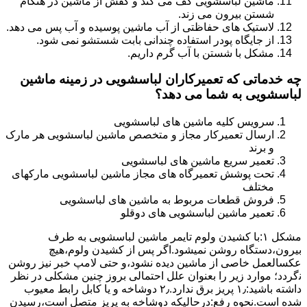
ماشین لباسشویی کف می کند و کفش از ماشین در هنگام
شستن بیرون می زند.
لاستیک های حفاظتی از آب ماشین پوسیده و آب پس می دهد.
از جایگاه پودر استفاده چندانی بابت شستشو نمی شود.
مشکل با شستن با آب گرم داریم.
چه خدماتی که تعمیرکاران لباسشویی در زمینه ماشین
لباسشویی به شما می دهد؟
سرویس کلیه ماشین های لباسشویی
ارسال تعمیرکار مجاز و متخصص ماشین لباسشویی هر مارک
و برند
تعمیر سریع ماشین های لباسشویی
تحت پوشش تعمیرگاه های مجاز ماشین لباسشویی مارکهای
مختلف
فروش قطعات مربوط به ماشین های لباسشویی
تعمیر ماشین لباسشویی های دوقلو
مشکل ۱:ﺑﺎ ﮐﺸﯿﺪن وﻟﻮم ﺗﺎﯾﻤﺮ ماشین لباسشویی به طرف
ﺑﯿﺮون،دستگاه روﺷﻦ نمیشود.اﮔﺮ ﭘﺲ از ﮐﺸﯿﺪن وﻟﻮم،ﻫﯿﭻ
عکسالعمل ﺧﺎﺻﯽ از ﻣﺎﺷﯿﻦ دﯾﺪه نشود،و حتی ﻻﻣﭗ ﺧﺒﺮ ﻧﯿﺰ روﺷﻦ
ﻧگردد؛ موارد زیر را بعنوان ﻋﻠﻞ احتمالی بروز چنین مشکلی در نظر
داشته باشید:۱٫ ﭘﺮﯾﺰ ﺑﺮق ﻧﺪارد.۲٫ دوﺷﺎﺧﻪ و ﯾﺎ ﮐﺎﺑﻞ راﺑﻂ ﻣﻌﯿﻮب
ﺷﺪه است.نحوه رفع:درحالیکه دوﺷﺎﺧﻪ ﺑﻪ ﭘﺮﯾﺰ ﻣﺘﺼﻞ اﺳﺖ،رﺳﯿﺪن