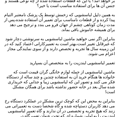
بر خواهد آمد؟ یا این که قطعات استفاده شده از چه نوعی هستند و
جنس آن ها برای استفاده مناسب است یا خیر؟
به همین دلیل لباسشویی که زخمش توسط یک پزشک نامعتبر التیام
پیدا کرده و از قطعات نامناسب برای تعمیر آن استفاده شده،پس از
مدت زمان کوتاهی چشم از جهان فرو می بندد و ترجیح می دهد
برای همیشه خاموش باقی بماند.
بنابراین اگر نمی خواهید ماشین لباسشویی به سرنوشتی دچار شود
که غیرقابل تغییر است،بهتر است به تعمیرکارانی اعتماد کنید که در
این زمینه سال ها تجربه و تخصص دارند و از سوی نمایندگی مجاز
اعزام می شوند.
تعمیر لباسشویی ایندزیت را به متخصص آن بسپارید
ماشین لباسشویی از جمله لوازم خانگی گران قیمت است که
خانواده ها هنگام خرید آن به استفاده چندین و چند ساله از دستگاه
فکر می کنند و تصور این که لباسشویی زیبا و جذابی که خریداری
شده سال بعد در خانه حضور نداشته باشد برای همگان مشکل
است!
بنابراین به محض این که کوچک ترین مشکل در عملکرد دستگاه رخ
می دهد کاربران دستپاچه شده و گاه شخصاً دست به تعمیراتی می
زنند که هیچ تجربه و تخصصی در آن ندارند و گاه تعمیر لباسشویی
ایندزیت را به اولین شماره ای که تحت عنوان تعمیرگاه در