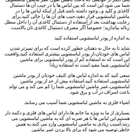
شما می شود این است که بین لباس ها یا در جیب آن ها دستمال
کاغذی و کلید و...وجود داشته باشد.قبل از اینکه لباس ها را در
ماشین لباسشویی قرار دهید،جیب های آن ها را خالی کنید.برای
رعایت بهداشت بعد از استفاده از دستمال کاغذی آن را داخل سطل
زباله بیاندازید؛ خصوصاً اگر مصرف دستمال کاغذی تان بالاست.
به اندازه از پودر لباسشویی استفاده کنید
شاید تا به حال به ذهنتان خطور کرده است که برای تمیزتر شدن
لباس های خودتان،از پودر لباسشویی بیشتری استفاده کنید.واقعیت
این است که نه استفاده کم از پودر لباسشویی برای ماشین
لباسشویی شما مفید است نه استفاده زیاد!
سعی کنید که به اندازه لباس های کثیف خودتان از پودر ماشین
لباسشویی استفاده کنید.استفاده بیش از حد از پودر ماشین
لباسشویی،عمر ماشین لباسشویی شما را کم می کند و می تواند
باعث اسراف در آب و برق شود.
اشیاء فلزی به ماشین لباسشویی شما آسیب می رسانند.
بسیاری از ما به ویژه ما خانم ها،دارای لباس های فلزی و دکمه دار
هستیم.این لباس ها با هر ضربه ای که به ماشین لباسشویی می
زنند،آسیب زیادی به ماشین لباسشویی وارد می کنند.به همین
خاطر،توصیه می شود که برای بالا بردن عمر ماشین