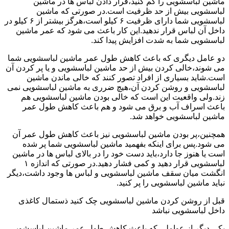
ماشین لباسشویی را کم کنید،قرار دادن لباس ها در ماشین
لباسشویی بیش از حد ظرفیت است.در صورتی که ماشین
لباسشویی شما دارای ظرفیت ۶ کیلو است،هرگز بیشتر از ۶ کیلو در
داخل آن لباس قرار ندهید.این کار باعث می شود که عمر ماشین
لباسشویی شما به شدت افزایش پیدا کند.
دو عامل دیگری که باعث کاهش طول عمر ماشین لباسشویی شما
می شوند،خالی کردن بیش از حد ماشین لباسشویی و یا پر کردن آن
است.شاید بسیاری از افراد تصور کنند که خالی ماندن ماشین
لباسشویی و روشن کردن آن،هیچ ضرری به ماشین لباسشویی نمی
زند.ولی واقعیت این است که خالی بودن ماشین لباسشویی هم
باعث اسراف آب و برق می شود و هم باعث کاهش طول عمر
ماشین لباسشویی خواهد شد.
همچنین،پر بودن ماشین لباسشویی نیز باعث کاهش طول عمر آن
می شود.پس برای اینکه بفهمید ماشین لباسشویی شما پر شده
است یا هنوز جا دارد،باید دست خود را در بالای لباس ها در ماشین
لباسشویی قرار دهید و کمی فشار دهید.در صورتی که اندازه ۱
انگشت میان سقف ماشین لباسشویی و لباس ها وجود داشت،دیگر
نباید ماشین لباسشویی را پر کنید.
قبل از روشن کردن ماشین لباسشویی چک کنید ذستمال کاغذی
داخل لباسشویی نباشد
یکی دیگر از عواملی که باعث کاهش طول عمر ماشین لباسشویی