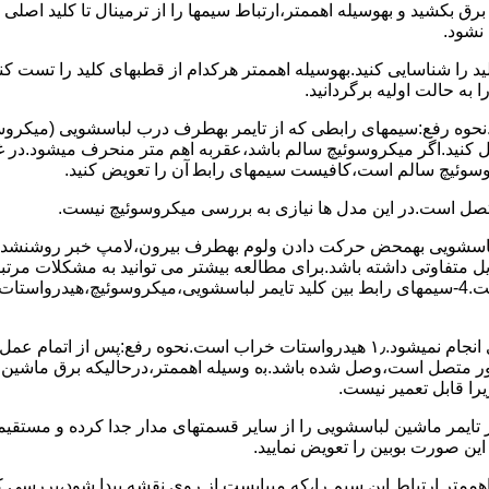
 ﺑﺮق بکشید و بهوسیله اهممتر،ارﺗﺒﺎط سیمها را از ﺗﺮﻣﯿﻨﺎل ﺗﺎ ﮐﻠﯿﺪ اﺻﻠ
نشود.
ﮐﻠﯿﺪ را ﺷﻨﺎﺳﺎﯾﯽ کنید.بهوسیله اهممتر هرکدام از قطبهای ﮐﻠﯿﺪ را ﺗﺴﺖ
 به حالت اوﻟﯿﻪ برگردانید.
نحوه رفع:سیمهای راﺑﻄﯽ ﮐﻪ از ﺗﺎﯾﻤﺮ بهطرف درب لباسشویی (ﻣﯿﮑﺮوﺳﻮﺋ
 وصل کنید.اﮔﺮ ﻣﯿﮑﺮوﺳﻮﺋﯿﭻ ﺳﺎﻟﻢ ﺑﺎﺷﺪ،ﻋﻘﺮﺑﻪ اهم متر ﻣﻨﺤﺮف میشود.د
ﺮوﺳﻮﺋﯿﭻ ﺳﺎﻟﻢ اﺳﺖ،ﮐﺎﻓﯿﺴﺖ سیمهای راﺑﻄ آن را ﺗﻌﻮﯾﺾ کنید.
ﻣﺘﺼﻞ اﺳﺖ.در اﯾﻦ مدل ها ﻧﯿﺎزی ﺑﻪ بررسی ﻣﯿﮑﺮوﺳﻮﺋﯿﭻ نیست.
اخل لباسشویی بهمحض ﺣﺮﮐﺖ دادن وﻟﻮم بهطرف ﺑﯿﺮون،ﻻﻣﭗ ﺧﺒﺮ روشنشده 
مشکل ۳:لباسشویی ﻋﻤﻞ آﺑﮕﯿﺮی را ﺑﻪ اﺗﻤﺎم رﺳﺎﻧﺪه،اﻣﺎ ﻋﻤﻠﯿﺎت ﺑﻌﺪی اﻧﺠﺎم نمیشود.۱٫ ﻫﯿﺪرواﺳﺘﺎت ﺧﺮاب 
یست ﮐﻨﺘﺎﮐﺖ ﻣﺸﺘﺮک شماره (۱۱)به (۱۳)،ﮐﻪ ﺑﻪ ﻣﻮﺗﻮر ﻣﺘﺼﻞ اﺳﺖ،وﺻﻞ ﺷﺪه ﺑﺎﺷﺪ.ﺑه وسیله اهممتر،درحا
ﯾﺮا قابل ﺗﻌﻤﯿﺮ نیست.
ﻦ ﺻﻮرت ﺑﻮﺑﯿﻦ را ﺗﻌﻮﯾﺾ ﻧﻤﺎﯾﯿﺪ.
اهممتر ارﺗﺒﺎط اﯾﻦ ﺳﯿﻢ را،ﮐﻪ میبایست از روی ﻧﻘﺸﻪ ﭘﯿﺪا ﺷﻮد،بررسی 