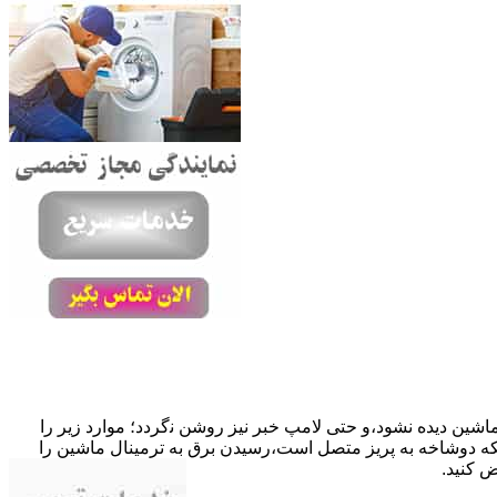
ﺎﺷﯿﻦ دﯾﺪه نشود،و حتی ﻻﻣﭗ ﺧﺒﺮ ﻧﯿﺰ روﺷﻦ ﻧگردد؛ موارد زیر را
ﮐﺎﺑﻞ راﺑﻂ ﻣﻌﯿﻮب ﺷﺪه است.نحوه رفع:درحالیکه دوﺷﺎﺧﻪ ﺑﻪ ﭘﺮﯾﺰ ﻣﺘﺼﻞ اﺳﺖ،رﺳﯿﺪن ﺑﺮق ﺑﻪ ﺗﺮﻣﯿﻨﺎل ﻣﺎﺷﯿﻦ را
ﺾ کنید.