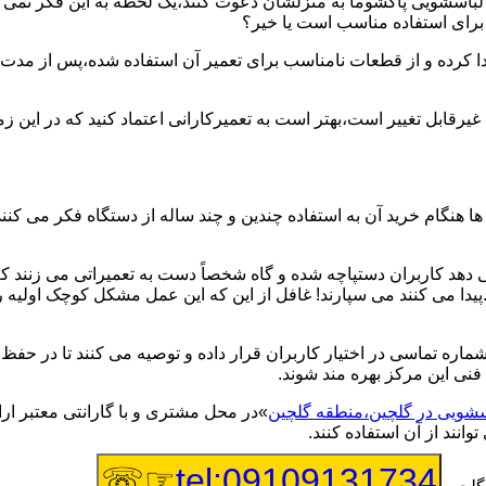
یر لباسشویی پاکشوما به منزلشان دعوت کنند،یک لحظه به این فکر نمی کن
 برای استفاده مناسب است یا خیر؟
ا کرده و از قطعات نامناسب برای تعمیر آن استفاده شده،پس از مدت 
یرقابل تغییر است،بهتر است به تعمیرکارانی اعتماد کنید که در این ز
 هنگام خرید آن به استفاده چندین و چند ساله از دستگاه فکر می کنند
هد کاربران دستپاچه شده و گاه شخصاً دست به تعمیراتی می زنند که 
..پیدا می کنند می سپارند! غافل از این که این عمل مشکل کوچک اولیه
شماره تماسی در اختیار کاربران قرار داده و توصیه می کنند تا در ح
فنی این مرکز بهره مند شوند.
اسشویی در گلچین،منطقه گلچین
»در محل مشتری و با گارانتی معتبر ارا
نند از آن استفاده کنند.
☞☏
tel:09109131734