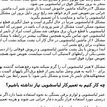
ﻣﻨﺠﺮ ﺑﻪ ﺑﺮوز مشکل ﻓﻮق در لباسشویی می شود.
مشکل ۴:درحالیکه ﻣﺎﺷﯿﻦ ﺧﺎﻣﻮش اﺳﺖ،ﺑﺎ ﺑﺎز ﺷﺪن ﺷﯿﺮ آب،ﻣﺎﺷﯿﻦ
خرابی نیز،تعویض شیر لازم خواهد شد.رایج ترین دلیل بروز این مشکل
لباسشویی را بدانید و متناسب با آن تصمیم بگیرید.
مشکل ۵:لباسشویی مرتباً در ﺣﺎل آﺑﮕﯿﺮی اﺳﺖ و ﻋﻤﻞ آﺑﮕﯿﺮی ﻗﻄ
میشود،ممکن است مشکل از شیر ورودی آب باشد.در صورتی که اتصال بر
لباسشویی با قطع جریان برق متوقف شد،ممکن است ایراد از تایمر ل
لباسشویی خود تماس بگیرید.همچنین مطالب بیشتر در رابطه با مشکلات
مشکل ۶:از ﻣﺎﺷﯿﻦ لباسشویی در ﺣﺎل ﮐﺎر آب ﻧﺸﺖ میکند.نشت آب
متفاوت برای رفع نشتی آب.
ابتدا درپوش یا پنل ﭘﺸﺖ ﻣﺎﺷﯿﻦ لباسشویی و درپوش ﻓﻮﻗﺎﻧﯽ را از دس
نشتی،ﯾﮑﯽ از رابطهای ﻻﺳﺘﯿﮑﯽ آب اﺳﺖ،میبایست ﺗﻌﻮﯾﺾ شود.همچنین
ﺗﻌﻮﯾﺾ ﻣﻮارد ﻓﻮق اﺳﺖ.
برای ۱۰ ﺛﺎﻧﯿﻪ ﺑﻪ ﻫﯿﺘﺮ وصل نمایید.ﭘﺲ از ﻗﻄﻊ ﺑﺮق،اﮔﺮ پایههای 
صفحهکلیدهای ﺗﺎﯾﻤﺮ باز شده و مشکل یابی شود؛ ﯾﺎ ﺳﯿﻢ راﺑﻂ ﺑﯿﻦ ﺗﺎﯾ
چه کار کنیم به تعمیرکار لباسشویی نیاز نداشته باشیم؟
عمر لباسشویی و لوازم برقی بستگی به نحوه استفاده شما دارد.اگر می
درستی مورد استفاده قرار نگیرند،دچار خرابی می شوند و هزینه تعمیر زیادی را برای شما ایجاد می کنند.در اد