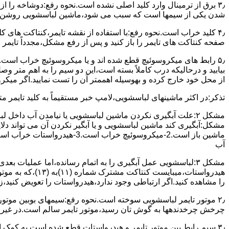
۳٫ ﺑﺮق از ﺗﺮﻣﯿﻨﺎل وارد ﮐﻠﯿﺪ اﺻﻠﯽ ﻧﺸﺪه است.نحوه رﻓﻊ:دوشاخه را از
شدن ﯾﮑﯽ از سیمها است که سبب می شود،ﻣﺎﺷﯿﻦ لباسشویی روﺷﻦ 
۴٫ ﮐﻠﯿﺪ ﺧﺮاب اﺳﺖ.نحوه رفع:ﺑﺎ اﺳﺘﻔﺎده از ﻧﻘﺸﻪ ﺗﺎﯾﻤﺮ،ﮐﻨﺘﺎﮐﺖ ﻫﺎی 
ﺻﻔﺤﻪ ﮐﻨﺘﺎﮐﺖ ﻫﺎی ﺗﺎﯾﻤﺮ را باز کنید و ﭘﺲ از رﻓﻊ مشکل،مجدداً ﺗﺎﯾﻤﺮ را
۵٫ رابط های ﻣﯿﮑﺮوﺳﻮﺋﯿﭻ ﻗﻄﻊ شده اند و ﯾﺎ ﻣﯿﮑﺮوﺳﻮﺋﯿﭻ ﺧﺮاب اﺳﺖ.
ﺑﯿﺎﺑﯿﺪ و درحالیکه درب کاملاً ﺑﺴﺘﻪ اﺳﺖ،اﯾﻦ دو ﺳﯿﻢ را ﺑﻪ اﻫﻢ ﻣﺘﺮ
از ﻣﺤﻞ خود ﺧﺎرج کرده و بهوسیله اهممتر آن را ﺗﺴﺖ ﻧﻤﺎﯾﯿﺪ.اﮔﺮ ﻣﯿﮑ
ﺗﺬﮐﺮ:در اﮐﺜﺮ ماشینهای لباسشویی،ﻻﻣﭗ ﺧﺒﺮ مستقیماً ﺑﻪ ﮐﻠﯿﺪ ﺗﺎﯾﻤﺮ 
مشکل ۲:علت آبگیری نکردن ماشین لباسشویی یا نیامدن آب د
آب
ﻫﯿﺪرواﺳﺘﺎت،میبا
را ﻣﺸﺎﻫﺪه کنید.اﮔﺮ ارﺗﺒﺎطی وجود ندارد،ﻫﯿﺪرواﺳﺘﺎت را ﺗﻌﻮﯾﺾ ﮐﻨﯿﺪ،ز
ﭼﺮﺧﺶ چرخدندهها به گوش تان رﺳﯿﺪ،ﻣﻮﺗﻮر ﺗﺎﯾﻤﺮ ﺳﺎﻟﻢ اﺳﺖ.در ﻏﯿﺮ اﯾ
۳٫ ﺳﯿﻢ راﺑﻂ ﺑﯿﻦ ﻣﻮﺗﻮر ﺗﺎﯾﻤﺮ و ﻫﯿﺪرواﺳﺘﺎت ﻗﻄﻊ ﺷﺪه اﺳﺖ.به کمک 