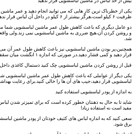
بیش از حد لباس در ماشین لباسشویی قرار ندهید
یکی از خطرناک ترین کار هایی که می توانید انجام دهید و عمر ماش
ظرفیت ۶ کیلو است،هرگز بیشتر از ۶ کیلو در داخل آن لباس قرار ندهید.این کار باعث می شود که عمر ماشین لباسشویی شما به شدت افزایش پیدا کند.
دو عامل دیگری که باعث کاهش طول عمر ماشین لباسشویی شما می شو
و روشن کردن آن،هیچ ضرری به ماشین لباسشویی نمی زند.ولی واق
شد.
همچنین،پر بودن ماشین لباسشویی نیز باعث کاهش طول عمر آن می شود
قرار دهید و کمی فشار دهید.در صورتی که اندازه ۱ انگشت میان سقف ماشین لباسشویی و لباس ها وجود داشت،دیگر نباید ماشین لباسشویی را پر کنید.
قبل از روشن کردن ماشین لباسشویی چک کنید ذستمال کاغذی داخل 
یکی دیگر از عواملی که باعث کاهش طول عمر ماشین لباسشویی شما می 
لباسشویی قرار دهید،جیب های آن ها را خالی کنید.برای رعایت بهداش
به اندازه از پودر لباسشویی استفاده کنید
شاید تا به حال به ذهنتان خطور کرده است که برای تمیزتر شدن لباس
مفید است نه استفاده زیاد!
سعی کنید که به اندازه لباس های کثیف خودتان از پودر ماشین لباسش
برق شود.