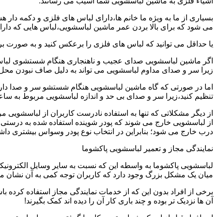
اشیاء فلزی به ماشین لباسشویی شما آسیب می رسانند.
بسیاری از ما به ویژه ما خانم ها،دارای لباس های فلزی و دکمه دار 
می شود که برای بالا بردن عمر ماشین لباسشویی،لباس هایی که دارای
یا حداقل می توانید که لباس های فلزی را برعکس کنید و به صورت 
اگر ماشین لباسشویی صدای عجیب و ناهنجاری هنگام شستشوی لباس ها 
زیرا سر و صدای مداوم لباسشویی می تواند به دلیل صاف نبودن محل 
اما در صورتی که گاه ماشین لباسشویی هنگام شستشو سر و صدا دارد
تنظیم کنید،زیرا سر و صدای بی حد و اندازه لباسشویی مربوط به س
از دیگر مشکلاتی که تنها به استفاده نادرست کاربران از لباسشویی م
از لباسشویی خارج می شوند که پودر شوینده استفاده شده به درستی 
درب خارج می شود؛ بنابراین در انتخاب نوع پودر وسواس بیشتری داشته
نمایندگی مجاز و تعمیر لباسشویی پاکشوما
لباسشویی پاکشوما به واسطه این که نسبت به سایر وسایل الکترونیکی 
میان یک مشکل بزرگ وجود دارد که کاربران توجه کمی به آن نشان می ده
برخی از افراد بدون این که از خدمات نمایندگی مجاز استفاده کرده باش
آن ها نزدیک تر بوده و چند باری کار آن را دیده اند کمک بگیرند!