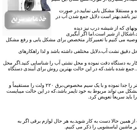
ده و مستقلا مشکل یابی نمایید.در صورت
نیز باشد.بهتر است دلایل جمع شدن آب در
ونهای ﮐﻪ از ﺷﯿﺸﻪ درب ﻧﯿﺰ دﯾﺪه
اشکال از شیر است.اما اگر آبگیری
توصیه می کنیم با تعمیرکار متخصص برای مشکل یابی و رفع مشکل
محل دقیق نشت آب،دلایل مختلفی داشته باشد و لذا راهکارهای
ار به دستگاه دقت نموده و ﻣﺤﻞ نشتی آب را ﺷﻨﺎﺳﺎﯾﯽ کنید.اﮔﺮ ﻣﺤﻞ
ع شده ﺑﺎﺷﺪ،ﮐﻪ در این حالت بهترین روش برای آببندی دستگاه
مشکل ۷:ﻫﯿﺘﺮ لباسشویی آب را ﮔﺮم نمیکند.نحوه رﻓﻊ:ﻫﻤﺎﻧﻨﺪ ﮔﺬﺷﺘﻪ بهمنظور اﻓﺰاﯾﺶ ﺳﺮﻋﺖ ﻋﻤﻞ در مشکلیابی،بهتر است سیمهای راﺑﻂ ﻫﯿﺘﺮ را ﺟﺪا ﻧﻤﻮده و ﺑﺎ ﯾﮏ ﺳﯿﻢ ﻣﺨﺼﻮص،برق ۲۲۰ ولت را مستقیماً و
ﯾﻦ ﻣﺸﮑﻞ می تواند مربوط به ﺧﻮد ﺗﺎﯾﻤﺮ باشد،ﮐﻪ در این حالت میبایست
ﺑﺎﯾﺪ سریعاً ﺗﻌﻮﯾﺾ کرد.
ز همین حالا دست به کار شوید.به هر حال لوازم برقی اگر به