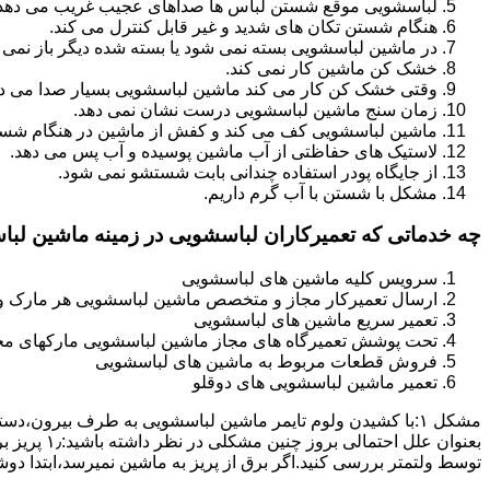
لباسشویی موقع شستن لباس ها صداهای عجیب غریب می دهد
هنگام شستن تکان های شدید و غیر قابل کنترل می کند.
در ماشین لباسشویی بسته نمی شود یا بسته شده دیگر باز نمی 
خشک کن ماشین کار نمی کند.
وقتی خشک کن کار می کند ماشین لباسشویی بسیار صدا می ده
زمان سنج ماشین لباسشویی درست نشان نمی دهد.
ماشین لباسشویی کف می کند و کفش از ماشین در هنگام شستن
لاستیک های حفاظتی از آب ماشین پوسیده و آب پس می دهد.
از جایگاه پودر استفاده چندانی بابت شستشو نمی شود.
مشکل با شستن با آب گرم داریم.
چه خدماتی که تعمیرکاران لباسشویی در زمینه ماشین لب
سرویس کلیه ماشین های لباسشویی
ارسال تعمیرکار مجاز و متخصص ماشین لباسشویی هر مارک و 
تعمیر سریع ماشین های لباسشویی
تحت پوشش تعمیرگاه های مجاز ماشین لباسشویی مارکهای م
فروش قطعات مربوط به ماشین های لباسشویی
تعمیر ماشین لباسشویی های دوقلو
مشکل ۱:ﺑﺎ ﮐﺸﯿﺪن وﻟﻮم ﺗﺎﯾﻤﺮ ماشین لباسشویی به طرف ﺑﯿﺮون
ﺗﻮﺳﻂ ولتمتر بررسی ﮐﻨﯿﺪ.اﮔﺮ ﺑﺮق از ﭘﺮﯾﺰ ﺑﻪ ﻣﺎﺷﯿﻦ نمیرسد،اﺑﺘﺪا دو