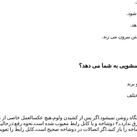
.
شود.
د.
 بیرون می زند.
اسشویی به شما می دهد؟
برند
ختلف
،دستگاه روﺷﻦ نمیشود.اﮔﺮ ﭘﺲ از ﮐﺸﯿﺪن وﻟﻮم،ﻫﯿﭻ عکسالعمل ﺧﺎﺻﯽ از ﻣ
بعنوان ﻋﻠﻞ احتمالی بروز چنین مشکلی در نظر داشته باشید:۱٫ ﭘﺮﯾﺰ ﺑﺮق ﻧﺪارد.۲٫ دوﺷﺎﺧﻪ و ﯾﺎ 
شاخه را باز کنید.اﮔﺮ اﺗﺼﺎﻻت در دوشاخه ﺻﺤﯿﺢ اﺳﺖ،ﮐﺎﺑﻞ راﺑﻂ را ﺗﻌﻮﯾ