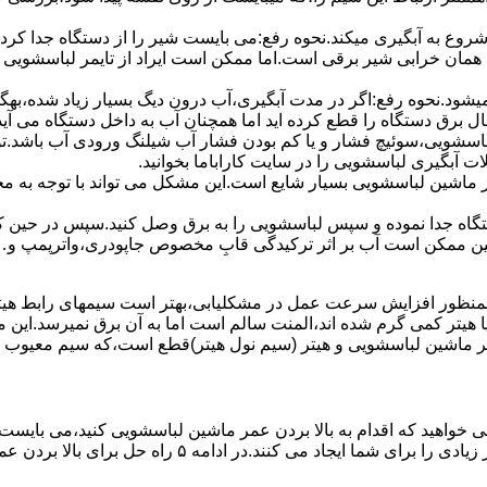
 ﺷﺮوع ﺑﻪ آﺑﮕﯿﺮی میکند.نحوه رﻓﻊ:می بایست ﺷﯿﺮ را از دستگاه جدا کر
 همان خرابی شیر برقی است.اما ممکن است ایراد از تایمر لباسشویی 
ﻊ نمیشود.نحوه رﻓﻊ:اﮔﺮ در ﻣﺪت آﺑﮕﯿﺮی،آب درون دﯾﮓ ﺑﺴﯿﺎر زﯾﺎد ﺷﺪه،بهگ
ق دستگاه را قطع کرده اید اما همچنان آب به داخل دستگاه می آید،
باسشویی،سوئیچ فشار و یا کم بودن فشار آب شیلنگ ورودی آب باشد.
 آبگیری لباسشویی را در سایت کاراباما بخوانید.
 از ماشین لباسشویی بسیار شایع است.این مشکل می تواند با توجه به 
تگاه ﺟﺪا ﻧﻤﻮده و ﺳﭙﺲ لباسشویی را ﺑﻪ ﺑﺮق وصل ﮐﻨﯿﺪ.سپس در حین ک
 ﻣﻤﮑﻦ اﺳﺖ آب بر اثر ﺗﺮﮐﯿﺪﮔﯽ قابِ ﻣﺨﺼﻮص ﺟﺎﭘﻮدری،واترپمپ و…جم
اﻟﻤﻨﺖ یا هیتر کمی ﮔﺮم ﺷﺪه اند،اﻟﻤﻨﺖ ﺳﺎﻟﻢ است اما ﺑﻪ آن ﺑﺮق نمیرسد.ا
ﻤﺮ ماشین لباسشویی و ﻫﯿﺘﺮ (سیم ﻧﻮل ﻫﯿﺘﺮ)ﻗﻄﻊ اﺳﺖ،ﮐﻪ ﺳﯿﻢ ﻣﻌﯿﻮب را 
 خواهید که اقدام به بالا بردن عمر ماشین لباسشویی کنید،می بایست ا
امه ۵ راه حل برای بالا بردن عمر ماشین لباسشویی را ذکر می کنیم.