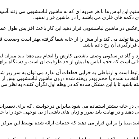
هستیم.این لباس ها با هر ضربه ای که به ماشین لباسشویی می زنند،آس
 دکمه های فلزی می باشند را در ماشین قرار ندهید.
برعکس در ماشین لباسشویی قرار دهید.این کار باعث افزایش طول عم
تولید می کند و آرامش را از خانه شما گرفته،بهتر است وضعیت قرارگ
قرارگیری آن رخ داده باشد.
 و گاه در سکوتی وصف ناشدنی کارش را انجام می دهد! باید میزان ل
اعاتی است که حجم لباس ها بیش از حد ظرفیت آن است و دستگاه برای
رتبط است و ارتباطی به خرابی قطعات آن ندارد می توان به سرازیر شد
انتخاب نشده یا حجم پودر ریخته شده درون ماشین لباسشویی بیش از ح
 باشید تا با این مشکل ساده که در وهله اول نگران کننده به نظر می
در خانه بیشتر استفاده می شود،بنابراین درخواستی که برای تعمیرات 
ند و در نهایت باید ضرر و زیان های ناشی از بی توجهی خود را با خری
ند،مبنا را بر این قرار می دهند که خدمات ارائه شده توسط این مرکز د