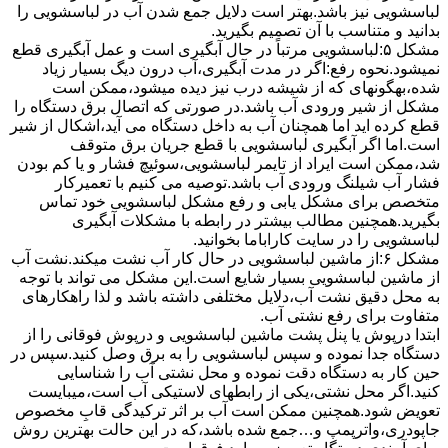
لباسشویی نیز باشد.بهتر است دلایل جمع شدن آب در لباسشویی را
بدانید و متناسب با آن تصمیم بگیرید.
مشکل ۵:لباسشویی مرتباً در ﺣﺎل آﺑﮕﯿﺮی اﺳﺖ و ﻋﻤﻞ آﺑﮕﯿﺮی ﻗﻄﻊ
نمیشود.نحوه رﻓﻊ:اﮔﺮ در ﻣﺪت آﺑﮕﯿﺮی،آب درون دﯾﮓ ﺑﺴﯿﺎر زﯾﺎد
ﺷﺪه،بهگونهای ﮐﻪ از ﺷﯿﺸﻪ درب ﻧﯿﺰ دﯾﺪه میشود،ممکن است
مشکل از شیر ورودی آب باشد.در صورتی که اتصال برق دستگاه را
قطع کرده اید اما همچنان آب به داخل دستگاه می آید،اشکال از شیر
است.اما اگر آبگیری لباسشویی با قطع جریان برق متوقف
شد،ممکن است ایراد از تایمر لباسشویی،سوئیچ فشار و یا کم بودن
فشار آب شیلنگ ورودی آب باشد.توصیه می کنیم با تعمیرکار
متخصص برای مشکل یابی و رفع مشکل لباسشویی خود تماس
بگیرید.همچنین مطالب بیشتر در رابطه با مشکلات آبگیری
لباسشویی را در سایت کاراباما بخوانید.
مشکل ۶:از ﻣﺎﺷﯿﻦ لباسشویی در ﺣﺎل ﮐﺎر آب ﻧﺸﺖ میکند.نشت آب
از ماشین لباسشویی بسیار شایع است.این مشکل می تواند با توجه
به محل دقیق نشت آب،دلایل مختلفی داشته باشد و لذا راهکارهای
متفاوت برای رفع نشتی آب.
ابتدا درپوش یا پنل ﭘﺸﺖ ﻣﺎﺷﯿﻦ لباسشویی و درپوش ﻓﻮﻗﺎﻧﯽ را از
دستگاه ﺟﺪا ﻧﻤﻮده و ﺳﭙﺲ لباسشویی را ﺑﻪ ﺑﺮق وصل ﮐﻨﯿﺪ.سپس در
حین کار به دستگاه دقت نموده و ﻣﺤﻞ نشتی آب را ﺷﻨﺎﺳﺎﯾﯽ
کنید.اﮔﺮ ﻣﺤﻞ نشتی،ﯾﮑﯽ از رابطهای ﻻﺳﺘﯿﮑﯽ آب اﺳﺖ،میبایست
ﺗﻌﻮﯾﺾ شود.همچنین ﻣﻤﮑﻦ اﺳﺖ آب بر اثر ﺗﺮﮐﯿﺪﮔﯽ قابِ ﻣﺨﺼﻮص
ﺟﺎﭘﻮدری،واترپمپ و…جمع شده ﺑﺎﺷﺪ،ﮐﻪ در این حالت بهترین روش