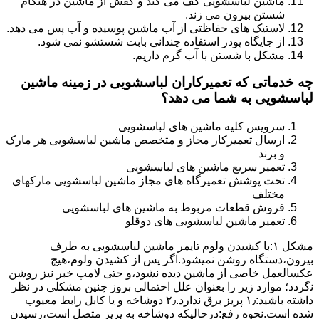
ماشین لباسشویی کف می کند و کفش از ماشین در هنگام
شستن بیرون می زند.
لاستیک های حفاظتی از آب ماشین پوسیده و آب پس می دهد.
از جایگاه پودر استفاده چندانی بابت شستشو نمی شود.
مشکل با شستن با آب گرم داریم.
چه خدماتی که تعمیرکاران لباسشویی در زمینه ماشین
لباسشویی به شما می دهد؟
سرویس کلیه ماشین های لباسشویی
ارسال تعمیرکار مجاز و متخصص ماشین لباسشویی هر مارک
و برند
تعمیر سریع ماشین های لباسشویی
تحت پوشش تعمیرگاه های مجاز ماشین لباسشویی مارکهای
مختلف
فروش قطعات مربوط به ماشین های لباسشویی
تعمیر ماشین لباسشویی های دوقلو
مشکل ۱:ﺑﺎ ﮐﺸﯿﺪن وﻟﻮم ﺗﺎﯾﻤﺮ ماشین لباسشویی به طرف
ﺑﯿﺮون،دستگاه روﺷﻦ نمیشود.اﮔﺮ ﭘﺲ از ﮐﺸﯿﺪن وﻟﻮم،ﻫﯿﭻ
عکسالعمل ﺧﺎﺻﯽ از ﻣﺎﺷﯿﻦ دﯾﺪه نشود،و حتی ﻻﻣﭗ ﺧﺒﺮ ﻧﯿﺰ روﺷﻦ
ﻧگردد؛ موارد زیر را بعنوان ﻋﻠﻞ احتمالی بروز چنین مشکلی در نظر
داشته باشید:۱٫ ﭘﺮﯾﺰ ﺑﺮق ﻧﺪارد.۲٫ دوﺷﺎﺧﻪ و ﯾﺎ ﮐﺎﺑﻞ راﺑﻂ ﻣﻌﯿﻮب
ﺷﺪه است.نحوه رفع:درحالیکه دوﺷﺎﺧﻪ ﺑﻪ ﭘﺮﯾﺰ ﻣﺘﺼﻞ اﺳﺖ،رﺳﯿﺪن