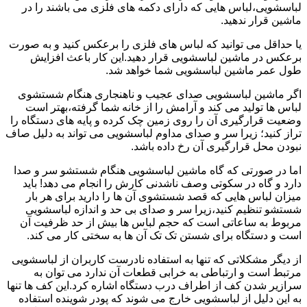
لباسشویی،لباس هایی که دارای دکمه های فلزی می باشند را در
ماشین قرار ندهید.
یا حداقل می توانید که لباس های فلزی را برعکس کنید و به صورت
برعکس در ماشین لباسشویی قرار دهید.این کار باعث افزایش
طول عمر ماشین لباسشویی شما خواهد شد.
اگر ماشین لباسشویی صدای عجیب و ناهنجاری هنگام شستشوی
لباس ها تولید می کند و آرامش را از خانه شما گرفته،بهتر است
وضعیت قرارگیری آن را روی زمین چک کرده و پایه های دستگاه را
تراز کنید؛ زیرا سر و صدای مداوم لباسشویی می تواند به دلیل صاف
نبودن محل قرارگیری آن رخ داده باشد.
اما در صورتی که گاه ماشین لباسشویی هنگام شستشو سر و صدا
دارد و گاه در سکوتی وصف ناشدنی کارش را انجام می دهد! باید
میزان لباس هایی که قصد شستشوی آن ها را دارید برای هر بار
شستشو تنظیم کنید،زیرا سر و صدای بی حد و اندازه لباسشویی
مربوط به ساعاتی است که حجم لباس ها بیش از حد ظرفیت آن
است و دستگاه برای شستن تک تک آن ها به سختی کار می کند.
از دیگر مشکلاتی که تنها به استفاده نادرست کاربران از لباسشویی
مرتبط است و ارتباطی به خرابی قطعات آن ندارد می توان به
سرازیر شدن کف از اطراف درب دستگاه اشاره کرد.این کف ها تنها
به این دلیل از لباسشویی خارج می شوند که پودر شوینده استفاده