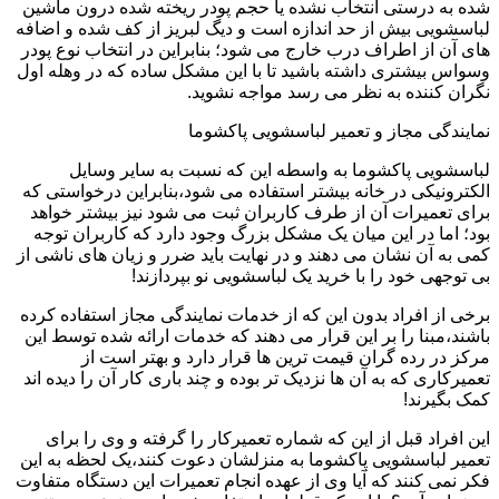
شده به درستی انتخاب نشده یا حجم پودر ریخته شده درون ماشین
لباسشویی بیش از حد اندازه است و دیگ لبریز از کف شده و اضافه
های آن از اطراف درب خارج می شود؛ بنابراین در انتخاب نوع پودر
وسواس بیشتری داشته باشید تا با این مشکل ساده که در وهله اول
نگران کننده به نظر می رسد مواجه نشوید.
نمایندگی مجاز و تعمیر لباسشویی پاکشوما
لباسشویی پاکشوما به واسطه این که نسبت به سایر وسایل
الکترونیکی در خانه بیشتر استفاده می شود،بنابراین درخواستی که
برای تعمیرات آن از طرف کاربران ثبت می شود نیز بیشتر خواهد
بود؛ اما در این میان یک مشکل بزرگ وجود دارد که کاربران توجه
کمی به آن نشان می دهند و در نهایت باید ضرر و زیان های ناشی از
بی توجهی خود را با خرید یک لباسشویی نو بپردازند!
برخی از افراد بدون این که از خدمات نمایندگی مجاز استفاده کرده
باشند،مبنا را بر این قرار می دهند که خدمات ارائه شده توسط این
مرکز در رده گران قیمت ترین ها قرار دارد و بهتر است از
تعمیرکاری که به آن ها نزدیک تر بوده و چند باری کار آن را دیده اند
کمک بگیرند!
این افراد قبل از این که شماره تعمیرکار را گرفته و وی را برای
تعمیر لباسشویی پاکشوما به منزلشان دعوت کنند،یک لحظه به این
فکر نمی کنند که آیا وی از عهده انجام تعمیرات این دستگاه متفاوت