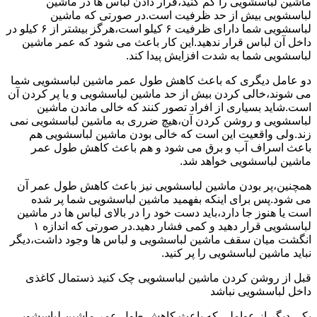
ماشین لباسشویی را کم کنید،قرار دادن لباس ها در ماشین
لباسشویی بیش از حد ظرفیت است.در صورتی که ماشین
لباسشویی شما دارای ظرفیت ۶ کیلو است،هرگز بیشتر از ۶ کیلو در
داخل آن لباس قرار ندهید.این کار باعث می شود که عمر ماشین
لباسشویی شما به شدت افزایش پیدا کند.
دو عامل دیگری که باعث کاهش طول عمر ماشین لباسشویی شما
می شوند،خالی کردن بیش از حد ماشین لباسشویی و یا پر کردن آن
است.شاید بسیاری از افراد تصور کنند که خالی ماندن ماشین
لباسشویی و روشن کردن آن،هیچ ضرری به ماشین لباسشویی نمی
زند.ولی واقعیت این است که خالی بودن ماشین لباسشویی هم
باعث اسراف آب و برق می شود و هم باعث کاهش طول عمر
ماشین لباسشویی خواهد شد.
همچنین،پر بودن ماشین لباسشویی نیز باعث کاهش طول عمر آن
می شود.پس برای اینکه بفهمید ماشین لباسشویی شما پر شده
است یا هنوز جا دارد،باید دست خود را در بالای لباس ها در ماشین
لباسشویی قرار دهید و کمی فشار دهید.در صورتی که اندازه ۱
انگشت میان سقف ماشین لباسشویی و لباس ها وجود داشت،دیگر
نباید ماشین لباسشویی را پر کنید.
قبل از روشن کردن ماشین لباسشویی چک کنید ذستمال کاغذی
داخل لباسشویی نباشد
یکی دیگر از عواملی که باعث کاهش طول عمر ماشین لباسشویی