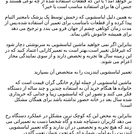
بر خواهد آمد؟ یا این که قطعات استفاده شده از چه نوعی هستند و
جنس آن ها برای استفاده مناسب است یا خیر؟
به همین دلیل لباسشویی که زخمش توسط یک پزشک نامعتبر التیام
پیدا کرده و از قطعات نامناسب برای تعمیر آن استفاده شده،پس از
مدت زمان کوتاهی چشم از جهان فرو می بندد و ترجیح می دهد
برای همیشه خاموش باقی بماند.
بنابراین اگر نمی خواهید ماشین لباسشویی به سرنوشتی دچار شود
که غیرقابل تغییر است،بهتر است به تعمیرکارانی اعتماد کنید که در
این زمینه سال ها تجربه و تخصص دارند و از سوی نمایندگی مجاز
اعزام می شوند.
تعمیر لباسشویی ایندزیت را به متخصص آن بسپارید
ماشین لباسشویی از جمله لوازم خانگی گران قیمت است که
خانواده ها هنگام خرید آن به استفاده چندین و چند ساله از دستگاه
فکر می کنند و تصور این که لباسشویی زیبا و جذابی که خریداری
شده سال بعد در خانه حضور نداشته باشد برای همگان مشکل
است!
بنابراین به محض این که کوچک ترین مشکل در عملکرد دستگاه رخ
می دهد کاربران دستپاچه شده و گاه شخصاً دست به تعمیراتی می
زنند که هیچ تجربه و تخصصی در آن ندارند و گاه تعمیر لباسشویی
ایندزیت را به اولین شماره ای که تحت عنوان تعمیرگاه در