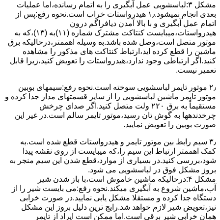
مشکل ۳:لباسشویی ﻋﻤﻞ آﺑﮕﯿﺮی را ﺑﻪ اﺗﻤﺎم رﺳﺎﻧﺪه،اﻣﺎ ﻋﻤﻠﯿﺎت
ﺑﻌﺪی اﻧﺠﺎم نمیشود.۱٫ ﻫﯿﺪرواﺳﺘﺎت ﺧﺮاب اﺳﺖ.نحوه رﻓﻊ:ﭘﺲ از
اﺗﻤﺎم عمل آﺑﮕﯿﺮی و ﺑﺎ ﺑﺎﻻ آﻣﺪن دﯾﺎﻓﺮاﮔﻢ درون
ﻫﯿﺪرواﺳﺘﺎت،میبایست ﮐﻨﺘﺎﮐﺖ ﻣﺸﺘﺮک شماره (۱۱)به (۱۳)،ﮐﻪ ﺑﻪ
ﻣﻮﺗﻮر ﻣﺘﺼﻞ اﺳﺖ،وﺻﻞ ﺷﺪه ﺑﺎﺷﺪ.ﺑه وسیله اهممتر،درحالیکه ﺑﺮق
ﻣﺎﺷﯿﻦ را ﻗﻄﻊ کرده اید،ارﺗﺒﺎط ﮐﻨﺘﺎﮐﺖ ﻫﺎی ﻣﺬﮐﻮر را ﻣﺸﺎﻫﺪه
کنید.اﮔﺮ ارﺗﺒﺎطی وجود ندارد،ﻫﯿﺪرواﺳﺘﺎت را ﺗﻌﻮﯾﺾ ﮐﻨﯿﺪ،زﯾﺮا قابل
ﺗﻌﻤﯿﺮ نیست.
۲٫ ﻣﻮﺗﻮر ﺗﺎﯾﻤﺮ لباسشویی ﺳﻮﺧﺘﻪ اﺳﺖ.نحوه رﻓﻊ:سیمهای ﺑﻮﺑﯿﻦ
ﻣﻮﺗﻮر ﺗﺎﯾﻤﺮ ماشین لباسشویی را از ﺳﺎﯾﺮ قسمتهای ﻣﺪار ﺟﺪا کرده و
مستقیماً ﺑﻪ برق ۲۲۰ وﻟﺖ ﻣﺘﺼﻞ کنید.اﮔﺮ ﺻﺪای ﭼﺮﺧﺶ
چرخدندهها به گوش تان رﺳﯿﺪ،ﻣﻮﺗﻮر ﺗﺎﯾﻤﺮ ﺳﺎﻟﻢ اﺳﺖ.در ﻏﯿﺮ اﯾﻦ
ﺻﻮرت ﺑﻮﺑﯿﻦ را ﺗﻌﻮﯾﺾ ﻧﻤﺎﯾﯿﺪ.
۳٫ ﺳﯿﻢ راﺑﻂ ﺑﯿﻦ ﻣﻮﺗﻮر ﺗﺎﯾﻤﺮ و ﻫﯿﺪرواﺳﺘﺎت ﻗﻄﻊ ﺷﺪه اﺳﺖ.به
کمک اهممتر ارﺗﺒﺎط اﯾﻦ ﺳﯿﻢ را،ﮐﻪ میبایست از روی ﻧﻘﺸﻪ ﭘﯿﺪا
ﺷﻮد،بررسی ﮐﻨﯿﺪ.در ﺑﺴﯿﺎری از موارد،ﻗﻄﻊ ﺷﺪن اﯾﻦ ﺳﯿﻢ ﻣﻨﺠﺮ ﺑﻪ
ﺑﺮوز مشکل ﻓﻮق در لباسشویی می شود.
مشکل ۴:درحالیکه ﻣﺎﺷﯿﻦ ﺧﺎﻣﻮش اﺳﺖ،ﺑﺎ ﺑﺎز ﺷﺪن ﺷﯿﺮ
آب،ﻣﺎﺷﯿﻦ ﺷﺮوع ﺑﻪ آﺑﮕﯿﺮی میکند.نحوه رﻓﻊ:می بایست ﺷﯿﺮ را از
دستگاه جدا کرده و مستقلا مشکل یابی نمایید.در صورت خرابی
نیز،تعویض شیر لازم خواهد شد.رایج ترین دلیل بروز این مشکل
همان خرابی شیر برقی است.اما ممکن است ایراد از تایمر