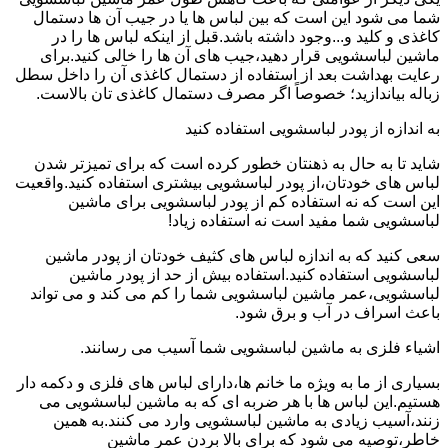
شما می شود این است که بین لباس ها یا در جیب آن ها دستمال
کاغذی و کلید و...وجود داشته باشد.قبل از اینکه لباس ها را در
ماشین لباسشویی قرار دهید،جیب های آن ها را خالی کنید.برای
رعایت بهداشت بعد از استفاده از دستمال کاغذی آن را داخل سطل
زباله بیاندازید؛ خصوصاً اگر مصرف دستمال کاغذی تان بالاست.
به اندازه از پودر لباسشویی استفاده کنید
شاید تا به حال به ذهنتان خطور کرده است که برای تمیزتر شدن
لباس های خودتان،از پودر لباسشویی بیشتری استفاده کنید.واقعیت
این است که نه استفاده کم از پودر لباسشویی برای ماشین
لباسشویی شما مفید است نه استفاده زیاد!
سعی کنید که به اندازه لباس های کثیف خودتان از پودر ماشین
لباسشویی استفاده کنید.استفاده بیش از حد از پودر ماشین
لباسشویی،عمر ماشین لباسشویی شما را کم می کند و می تواند
باعث اسراف در آب و برق شود.
اشیاء فلزی به ماشین لباسشویی شما آسیب می رسانند.
بسیاری از ما به ویژه ما خانم ها،دارای لباس های فلزی و دکمه دار
هستیم.این لباس ها با هر ضربه ای که به ماشین لباسشویی می
زنند،آسیب زیادی به ماشین لباسشویی وارد می کنند.به همین
خاطر،توصیه می شود که برای بالا بردن عمر ماشین