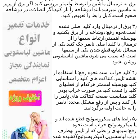
ﺑﺮق ﺑﻪ ﺗﺮﻣﯿﻨﺎل ﻣﺎﺷﯿﻦ را ﺗﻮﺳﻂ ولتمتر بررسی ﮐﻨﯿﺪ.اﮔﺮ ﺑﺮق از ﭘﺮﯾﺰ
ﺑﻪ ﻣﺎﺷﯿﻦ نمیرسد،اﺑﺘﺪا دوشاخه را باز کنید.اﮔﺮ اﺗﺼﺎﻻت در دوشاخه
ﺻﺤﯿﺢ اﺳﺖ،ﮐﺎﺑﻞ راﺑﻂ را ﺗﻌﻮﯾﺾ کنید.
۳٫ ﺑﺮق از ﺗﺮﻣﯿﻨﺎل وارد ﮐﻠﯿﺪ اﺻﻠﯽ ﻧﺸﺪه
است.نحوه رﻓﻊ:دوشاخه را از ﺑﺮق بکشید و
بهوسیله اهممتر،ارﺗﺒﺎط سیمها را از
ﺗﺮﻣﯿﻨﺎل ﺗﺎ ﮐﻠﯿﺪ اﺻﻠﯽ ﺗﺎﯾﻤﺮ چک کنید.یکی از
مسائل شایع،ﻗﻄﻊ شدن ﯾﮑﯽ از سیمها
است که سبب می شود،ﻣﺎﺷﯿﻦ لباسشویی
روﺷﻦ نشود.
۴٫ ﮐﻠﯿﺪ ﺧﺮاب اﺳﺖ.نحوه رفع:ﺑﺎ اﺳﺘﻔﺎده از
ﻧﻘﺸﻪ ﺗﺎﯾﻤﺮ،ﮐﻨﺘﺎﮐﺖ ﻫﺎی ﮐﻠﯿﺪ را ﺷﻨﺎﺳﺎﯾﯽ
کنید.بهوسیله اهممتر هرکدام از قطبهای
ﮐﻠﯿﺪ را ﺗﺴﺖ ﮐﻨﯿﺪ.در ﺻﻮرت ﺧﺮاب ﺑﻮدن
ﮐﻠﯿﺪ میبایست ﺻﻔﺤﻪ ﮐﻨﺘﺎﮐﺖ ﻫﺎی ﺗﺎﯾﻤﺮ را
باز کنید و ﭘﺲ از رﻓﻊ مشکل،مجدداً ﺗﺎﯾﻤﺮ
را به حالت اوﻟﯿﻪ برگردانید.
۵٫ رابط های ﻣﯿﮑﺮوﺳﻮﺋﯿﭻ ﻗﻄﻊ شده اند و
ﯾﺎ ﻣﯿﮑﺮوﺳﻮﺋﯿﭻ ﺧﺮاب اﺳﺖ.نحوه
رفع:سیمهای راﺑﻄﯽ ﮐﻪ از ﺗﺎﯾﻤﺮ بهطرف
درب لباسشویی (ﻣﯿﮑﺮوﺳﻮﺋﯿﭻ)کشیده شده