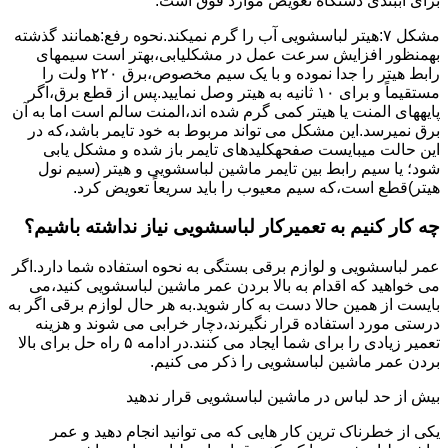
برای آببندی دستگاه ﺗﻌﻮﯾﺾ ﻣﻮارد ﻓﻮق اﺳﺖ.
مشکل ۷:ﻫﯿﺘﺮ لباسشویی آب را ﮔﺮم نمیکند.نحوه رﻓﻊ:ﻫﻤﺎﻧﻨﺪ ﮔﺬﺷﺘﻪ
بهمنظور اﻓﺰاﯾﺶ ﺳﺮﻋﺖ ﻋﻤﻞ در مشکلیابی،بهتر است سیمهای
راﺑﻂ ﻫﯿﺘﺮ را ﺟﺪا ﻧﻤﻮده و ﺑﺎ ﯾﮏ ﺳﯿﻢ ﻣﺨﺼﻮص،برق ۲۲۰ ولت را
مستقیماً و برای ۱۰ ﺛﺎﻧﯿﻪ ﺑﻪ ﻫﯿﺘﺮ وصل نمایید.ﭘﺲ از ﻗﻄﻊ ﺑﺮق،اﮔﺮ
پایههای اﻟﻤﻨﺖ یا هیتر کمی ﮔﺮم ﺷﺪه اند،اﻟﻤﻨﺖ ﺳﺎﻟﻢ است اما ﺑﻪ آن
ﺑﺮق نمیرسد.اﯾﻦ ﻣﺸﮑﻞ می تواند مربوط به ﺧﻮد ﺗﺎﯾﻤﺮ باشد،ﮐﻪ در
این حالت میبایست صفحهکلیدهای ﺗﺎﯾﻤﺮ باز شده و مشکل یابی
شود؛ ﯾﺎ ﺳﯿﻢ راﺑﻂ ﺑﯿﻦ ﺗﺎﯾﻤﺮ ماشین لباسشویی و ﻫﯿﺘﺮ (سیم ﻧﻮل
ﻫﯿﺘﺮ)ﻗﻄﻊ اﺳﺖ،ﮐﻪ ﺳﯿﻢ ﻣﻌﯿﻮب را ﺑﺎﯾﺪ سریعاً ﺗﻌﻮﯾﺾ کرد.
چه کار کنیم به تعمیرکار لباسشویی نیاز نداشته باشیم؟
عمر لباسشویی و لوازم برقی بستگی به نحوه استفاده شما دارد.اگر
می خواهید که اقدام به بالا بردن عمر ماشین لباسشویی کنید،می
بایست از همین حالا دست به کار شوید.به هر حال لوازم برقی اگر به
درستی مورد استفاده قرار نگیرند،دچار خرابی می شوند و هزینه
تعمیر زیادی را برای شما ایجاد می کنند.در ادامه ۵ راه حل برای بالا
بردن عمر ماشین لباسشویی را ذکر می کنیم.
بیش از حد لباس در ماشین لباسشویی قرار ندهید
یکی از خطرناک ترین کار هایی که می توانید انجام دهید و عمر