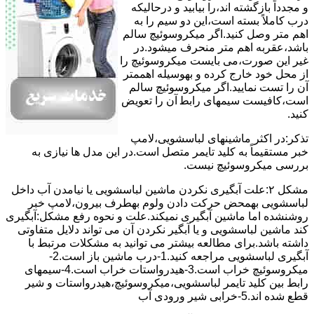
و مجدداً بازگشته اند،را ﺑﯿﺎﺑﯿﺪ و درحالیکه
درب کاملاً ﺑﺴﺘﻪ اﺳﺖ،اﯾﻦ دو ﺳﯿﻢ را ﺑﻪ
اﻫﻢ ﻣﺘﺮ وصل کنید.اﮔﺮ ﻣﯿﮑﺮوﺳﻮﺋﯿﭻ ﺳﺎﻟﻢ
ﺑﺎﺷﺪ،ﻋﻘﺮﺑﻪ اهم متر ﻣﻨﺤﺮف میشود.در
ﻏﯿﺮ اﯾﻦ ﺻﻮرت،می بایست ﻣﯿﮑﺮوﺳﻮﺋﯿﭻ را
از ﻣﺤﻞ خود ﺧﺎرج کرده و بهوسیله اهممتر
آن را ﺗﺴﺖ ﻧﻤﺎﯾﯿﺪ.اﮔﺮ ﻣﯿﮑﺮوﺳﻮﺋﯿﭻ ﺳﺎﻟﻢ
اﺳﺖ،ﮐﺎﻓﯿﺴﺖ سیمهای راﺑﻄ آن را ﺗﻌﻮﯾﺾ
کنید.
ﺗﺬﮐﺮ:در اﮐﺜﺮ ماشینهای لباسشویی،ﻻﻣﭗ
ﺧﺒﺮ مستقیماً ﺑﻪ ﮐﻠﯿﺪ ﺗﺎﯾﻤﺮ ﻣﺘﺼﻞ اﺳﺖ.در اﯾﻦ مدل ها ﻧﯿﺎزی ﺑﻪ
بررسی ﻣﯿﮑﺮوﺳﻮﺋﯿﭻ نیست.
مشکل ۲:علت آبگیری نکردن ماشین لباسشویی یا نیامدن آب داخل
لباسشویی بهمحض ﺣﺮﮐﺖ دادن وﻟﻮم بهطرف ﺑﯿﺮون،ﻻﻣﭗ ﺧﺒﺮ
روشنشده اﻣﺎ ﻣﺎﺷﯿﻦ آﺑﮕﯿﺮی نمیکند.ﻋﻠﺖ و نحوه رﻓﻊ مشکل:آبگیری
کند ماشین لباسشویی و یا آبگیر نکردن آن می تواند دلایل متفاوتی
داشته باشد.برای مطالعه بیشتر می توانید به مشکلات مرتبط با
آبگیری لباسشویی مراجعه کنید.1-درب ﻣﺎﺷﯿﻦ ﺑﺎز اﺳﺖ.2-
ﻣﯿﮑﺮوﺳﻮﺋﯿﭻ ﺧﺮاب اﺳﺖ.3-ﻫﯿﺪرواﺳﺘﺎت ﺧﺮاب اﺳﺖ.4-سیمهای
راﺑﻂ ﺑﯿﻦ ﮐﻠﯿﺪ ﺗﺎﯾﻤﺮ لباسشویی،ﻣﯿﮑﺮوﺳﻮﺋﯿﭻ،ﻫﯿﺪرواﺳﺘﺎت و ﺷﯿﺮ
ﻗﻄﻊ ﺷﺪه اند.5-خرابی شیر ورودی آب