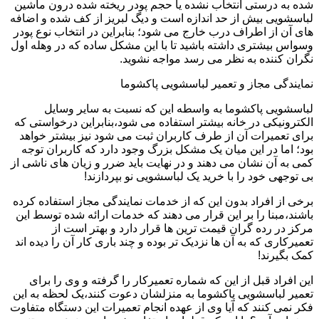
شده به درستی انتخاب نشده یا حجم پودر ریخته شده درون ماشین
لباسشویی بیش از حد اندازه است و دیگ لبریز از کف شده و اضافه
های آن از اطراف درب خارج می شود؛ بنابراین در انتخاب نوع پودر
وسواس بیشتری داشته باشید تا با این مشکل ساده که در وهله اول
نگران کننده به نظر می رسد مواجه نشوید.
نمایندگی مجاز و تعمیر لباسشویی پاکشوما
لباسشویی پاکشوما به واسطه این که نسبت به سایر وسایل
الکترونیکی در خانه بیشتر استفاده می شود،بنابراین درخواستی که
برای تعمیرات آن از طرف کاربران ثبت می شود نیز بیشتر خواهد
بود؛ اما در این میان یک مشکل بزرگ وجود دارد که کاربران توجه
کمی به آن نشان می دهند و در نهایت باید ضرر و زیان های ناشی از
بی توجهی خود را با خرید یک لباسشویی نو بپردازند!
برخی از افراد بدون این که از خدمات نمایندگی مجاز استفاده کرده
باشند،مبنا را بر این قرار می دهند که خدمات ارائه شده توسط این
مرکز در رده گران قیمت ترین ها قرار دارد و بهتر است از
تعمیرکاری که به آن ها نزدیک تر بوده و چند باری کار آن را دیده اند
کمک بگیرند!
این افراد قبل از این که شماره تعمیرکار را گرفته و وی را برای
تعمیر لباسشویی پاکشوما به منزلشان دعوت کنند،یک لحظه به این
فکر نمی کنند که آیا وی از عهده انجام تعمیرات این دستگاه متفاوت