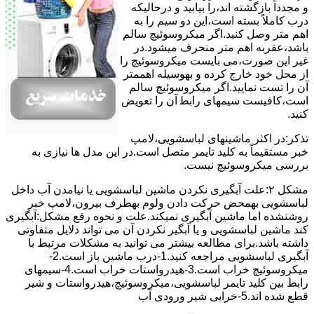
و مجدداً بازگشته اند،را ﺑﯿﺎﺑﯿﺪ و درحالیکه
درب کاملاً ﺑﺴﺘﻪ اﺳﺖ،اﯾﻦ دو ﺳﯿﻢ را ﺑﻪ
اﻫﻢ ﻣﺘﺮ وصل کنید.اﮔﺮ ﻣﯿﮑﺮوﺳﻮﺋﯿﭻ ﺳﺎﻟﻢ
ﺑﺎﺷﺪ،ﻋﻘﺮﺑﻪ اهم متر ﻣﻨﺤﺮف میشود.در
ﻏﯿﺮ اﯾﻦ ﺻﻮرت،می بایست ﻣﯿﮑﺮوﺳﻮﺋﯿﭻ را
از ﻣﺤﻞ خود ﺧﺎرج کرده و بهوسیله اهممتر
آن را ﺗﺴﺖ ﻧﻤﺎﯾﯿﺪ.اﮔﺮ ﻣﯿﮑﺮوﺳﻮﺋﯿﭻ ﺳﺎﻟﻢ
اﺳﺖ،ﮐﺎﻓﯿﺴﺖ سیمهای راﺑﻄ آن را ﺗﻌﻮﯾﺾ
کنید.
ﺗﺬﮐﺮ:در اﮐﺜﺮ ماشینهای لباسشویی،ﻻﻣﭗ
ﺧﺒﺮ مستقیماً ﺑﻪ ﮐﻠﯿﺪ ﺗﺎﯾﻤﺮ ﻣﺘﺼﻞ اﺳﺖ.در اﯾﻦ مدل ها ﻧﯿﺎزی ﺑﻪ
بررسی ﻣﯿﮑﺮوﺳﻮﺋﯿﭻ نیست.
مشکل ۲:علت آبگیری نکردن ماشین لباسشویی یا نیامدن آب داخل
لباسشویی بهمحض ﺣﺮﮐﺖ دادن وﻟﻮم بهطرف ﺑﯿﺮون،ﻻﻣﭗ ﺧﺒﺮ
روشنشده اﻣﺎ ﻣﺎﺷﯿﻦ آﺑﮕﯿﺮی نمیکند.ﻋﻠﺖ و نحوه رﻓﻊ مشکل:آبگیری
کند ماشین لباسشویی و یا آبگیر نکردن آن می تواند دلایل متفاوتی
داشته باشد.برای مطالعه بیشتر می توانید به مشکلات مرتبط با
آبگیری لباسشویی مراجعه کنید.1-درب ﻣﺎﺷﯿﻦ ﺑﺎز اﺳﺖ.2-
ﻣﯿﮑﺮوﺳﻮﺋﯿﭻ ﺧﺮاب اﺳﺖ.3-ﻫﯿﺪرواﺳﺘﺎت ﺧﺮاب اﺳﺖ.4-سیمهای
راﺑﻂ ﺑﯿﻦ ﮐﻠﯿﺪ ﺗﺎﯾﻤﺮ لباسشویی،ﻣﯿﮑﺮوﺳﻮﺋﯿﭻ،ﻫﯿﺪرواﺳﺘﺎت و ﺷﯿﺮ
ﻗﻄﻊ ﺷﺪه اند.5-خرابی شیر ورودی آب