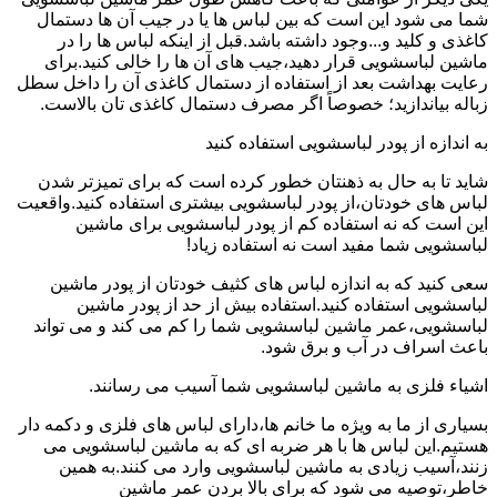
شما می شود این است که بین لباس ها یا در جیب آن ها دستمال
کاغذی و کلید و...وجود داشته باشد.قبل از اینکه لباس ها را در
ماشین لباسشویی قرار دهید،جیب های آن ها را خالی کنید.برای
رعایت بهداشت بعد از استفاده از دستمال کاغذی آن را داخل سطل
زباله بیاندازید؛ خصوصاً اگر مصرف دستمال کاغذی تان بالاست.
به اندازه از پودر لباسشویی استفاده کنید
شاید تا به حال به ذهنتان خطور کرده است که برای تمیزتر شدن
لباس های خودتان،از پودر لباسشویی بیشتری استفاده کنید.واقعیت
این است که نه استفاده کم از پودر لباسشویی برای ماشین
لباسشویی شما مفید است نه استفاده زیاد!
سعی کنید که به اندازه لباس های کثیف خودتان از پودر ماشین
لباسشویی استفاده کنید.استفاده بیش از حد از پودر ماشین
لباسشویی،عمر ماشین لباسشویی شما را کم می کند و می تواند
باعث اسراف در آب و برق شود.
اشیاء فلزی به ماشین لباسشویی شما آسیب می رسانند.
بسیاری از ما به ویژه ما خانم ها،دارای لباس های فلزی و دکمه دار
هستیم.این لباس ها با هر ضربه ای که به ماشین لباسشویی می
زنند،آسیب زیادی به ماشین لباسشویی وارد می کنند.به همین
خاطر،توصیه می شود که برای بالا بردن عمر ماشین