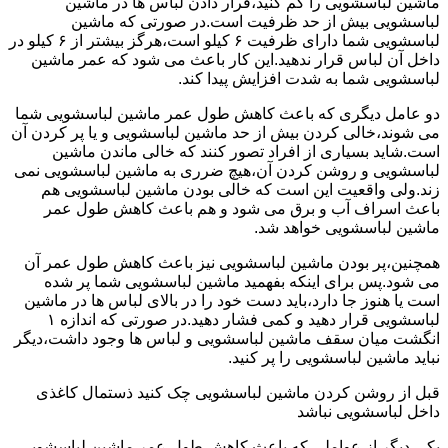
ماشین لباسشویی را کم کنید،قرار دادن لباس ها در ماشین
لباسشویی بیش از حد ظرفیت است.در صورتی که ماشین
لباسشویی شما دارای ظرفیت ۶ کیلو است،هرگز بیشتر از ۶ کیلو در
داخل آن لباس قرار ندهید.این کار باعث می شود که عمر ماشین
لباسشویی شما به شدت افزایش پیدا کند.
دو عامل دیگری که باعث کاهش طول عمر ماشین لباسشویی شما
می شوند،خالی کردن بیش از حد ماشین لباسشویی و یا پر کردن آن
است.شاید بسیاری از افراد تصور کنند که خالی ماندن ماشین
لباسشویی و روشن کردن آن،هیچ ضرری به ماشین لباسشویی نمی
زند.ولی واقعیت این است که خالی بودن ماشین لباسشویی هم
باعث اسراف آب و برق می شود و هم باعث کاهش طول عمر
ماشین لباسشویی خواهد شد.
همچنین،پر بودن ماشین لباسشویی نیز باعث کاهش طول عمر آن
می شود.پس برای اینکه بفهمید ماشین لباسشویی شما پر شده
است یا هنوز جا دارد،باید دست خود را در بالای لباس ها در ماشین
لباسشویی قرار دهید و کمی فشار دهید.در صورتی که اندازه ۱
انگشت میان سقف ماشین لباسشویی و لباس ها وجود داشت،دیگر
نباید ماشین لباسشویی را پر کنید.
قبل از روشن کردن ماشین لباسشویی چک کنید ذستمال کاغذی
داخل لباسشویی نباشد
یکی دیگر از عواملی که باعث کاهش طول عمر ماشین لباسشویی