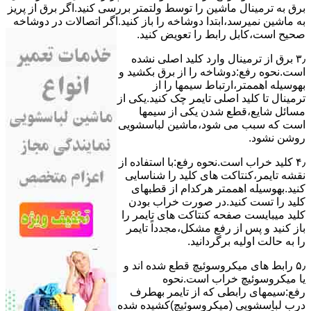
ﺑﺮق ﺑﻪ ﺗﺮﻣﯿﻨﺎل ﻣﺎﺷﯿﻦ را ﺗﻮﺳﻂ ولتمتر بررسی ﮐﻨﯿﺪ.اﮔﺮ ﺑﺮق از ﭘﺮﯾﺰ
ﺑﻪ ﻣﺎﺷﯿﻦ نمیرسد،اﺑﺘﺪا دوشاخه را باز کنید.اﮔﺮ اﺗﺼﺎﻻت در دوشاخه
ﺻﺤﯿﺢ اﺳﺖ،ﮐﺎﺑﻞ راﺑﻂ را ﺗﻌﻮﯾﺾ کنید.
۳٫ ﺑﺮق از ﺗﺮﻣﯿﻨﺎل وارد ﮐﻠﯿﺪ اﺻﻠﯽ ﻧﺸﺪه
است.نحوه رﻓﻊ:دوشاخه را از ﺑﺮق بکشید و
بهوسیله اهممتر،ارﺗﺒﺎط سیمها را از
ﺗﺮﻣﯿﻨﺎل ﺗﺎ ﮐﻠﯿﺪ اﺻﻠﯽ ﺗﺎﯾﻤﺮ چک کنید.یکی از
مسائل شایع،ﻗﻄﻊ شدن ﯾﮑﯽ از سیمها
است که سبب می شود،ﻣﺎﺷﯿﻦ لباسشویی
روﺷﻦ نشود.
۴٫ ﮐﻠﯿﺪ ﺧﺮاب اﺳﺖ.نحوه رفع:ﺑﺎ اﺳﺘﻔﺎده از
ﻧﻘﺸﻪ ﺗﺎﯾﻤﺮ،ﮐﻨﺘﺎﮐﺖ ﻫﺎی ﮐﻠﯿﺪ را ﺷﻨﺎﺳﺎﯾﯽ
کنید.بهوسیله اهممتر هرکدام از قطبهای
ﮐﻠﯿﺪ را ﺗﺴﺖ ﮐﻨﯿﺪ.در ﺻﻮرت ﺧﺮاب ﺑﻮدن
ﮐﻠﯿﺪ میبایست ﺻﻔﺤﻪ ﮐﻨﺘﺎﮐﺖ ﻫﺎی ﺗﺎﯾﻤﺮ را
باز کنید و ﭘﺲ از رﻓﻊ مشکل،مجدداً ﺗﺎﯾﻤﺮ
را به حالت اوﻟﯿﻪ برگردانید.
۵٫ رابط های ﻣﯿﮑﺮوﺳﻮﺋﯿﭻ ﻗﻄﻊ شده اند و
ﯾﺎ ﻣﯿﮑﺮوﺳﻮﺋﯿﭻ ﺧﺮاب اﺳﺖ.نحوه
رفع:سیمهای راﺑﻄﯽ ﮐﻪ از ﺗﺎﯾﻤﺮ بهطرف
درب لباسشویی (ﻣﯿﮑﺮوﺳﻮﺋﯿﭻ)کشیده شده