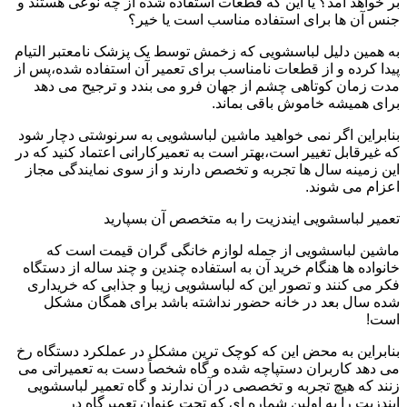
بر خواهد آمد؟ یا این که قطعات استفاده شده از چه نوعی هستند و
جنس آن ها برای استفاده مناسب است یا خیر؟
به همین دلیل لباسشویی که زخمش توسط یک پزشک نامعتبر التیام
پیدا کرده و از قطعات نامناسب برای تعمیر آن استفاده شده،پس از
مدت زمان کوتاهی چشم از جهان فرو می بندد و ترجیح می دهد
برای همیشه خاموش باقی بماند.
بنابراین اگر نمی خواهید ماشین لباسشویی به سرنوشتی دچار شود
که غیرقابل تغییر است،بهتر است به تعمیرکارانی اعتماد کنید که در
این زمینه سال ها تجربه و تخصص دارند و از سوی نمایندگی مجاز
اعزام می شوند.
تعمیر لباسشویی ایندزیت را به متخصص آن بسپارید
ماشین لباسشویی از جمله لوازم خانگی گران قیمت است که
خانواده ها هنگام خرید آن به استفاده چندین و چند ساله از دستگاه
فکر می کنند و تصور این که لباسشویی زیبا و جذابی که خریداری
شده سال بعد در خانه حضور نداشته باشد برای همگان مشکل
است!
بنابراین به محض این که کوچک ترین مشکل در عملکرد دستگاه رخ
می دهد کاربران دستپاچه شده و گاه شخصاً دست به تعمیراتی می
زنند که هیچ تجربه و تخصصی در آن ندارند و گاه تعمیر لباسشویی
ایندزیت را به اولین شماره ای که تحت عنوان تعمیرگاه در