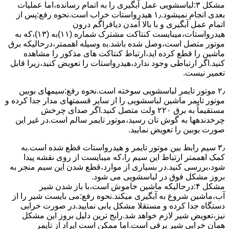
مشکل ۳:لباسشویی ﻋﻤﻞ آﺑﮕﯿﺮی را ﺑﻪ اﺗﻤﺎم رﺳﺎﻧﺪه،اﻣﺎ ﻋﻤﻠﯿﺎت
ﺑﻌﺪی اﻧﺠﺎم نمیشود.۱٫ ﻫﯿﺪرواﺳﺘﺎت ﺧﺮاب اﺳﺖ.نحوه رﻓﻊ:ﭘﺲ از
اﺗﻤﺎم عمل آﺑﮕﯿﺮی و ﺑﺎ ﺑﺎﻻ آﻣﺪن دﯾﺎﻓﺮاﮔﻢ درون
ﻫﯿﺪرواﺳﺘﺎت،میبایست ﮐﻨﺘﺎﮐﺖ ﻣﺸﺘﺮک شماره (۱۱)به (۱۳)،ﮐﻪ ﺑﻪ
ﻣﻮﺗﻮر ﻣﺘﺼﻞ اﺳﺖ،وﺻﻞ ﺷﺪه ﺑﺎﺷﺪ.ﺑه وسیله اهممتر،درحالیکه ﺑﺮق
ﻣﺎﺷﯿﻦ را ﻗﻄﻊ کرده اید،ارﺗﺒﺎط ﮐﻨﺘﺎﮐﺖ ﻫﺎی ﻣﺬﮐﻮر را ﻣﺸﺎﻫﺪه
کنید.اﮔﺮ ارﺗﺒﺎطی وجود ندارد،ﻫﯿﺪرواﺳﺘﺎت را ﺗﻌﻮﯾﺾ ﮐﻨﯿﺪ،زﯾﺮا قابل
ﺗﻌﻤﯿﺮ نیست.
۲٫ ﻣﻮﺗﻮر ﺗﺎﯾﻤﺮ لباسشویی ﺳﻮﺧﺘﻪ اﺳﺖ.نحوه رﻓﻊ:سیمهای ﺑﻮﺑﯿﻦ
ﻣﻮﺗﻮر ﺗﺎﯾﻤﺮ ماشین لباسشویی را از ﺳﺎﯾﺮ قسمتهای ﻣﺪار ﺟﺪا کرده و
مستقیماً ﺑﻪ برق ۲۲۰ وﻟﺖ ﻣﺘﺼﻞ کنید.اﮔﺮ ﺻﺪای ﭼﺮﺧﺶ
چرخدندهها به گوش تان رﺳﯿﺪ،ﻣﻮﺗﻮر ﺗﺎﯾﻤﺮ ﺳﺎﻟﻢ اﺳﺖ.در ﻏﯿﺮ اﯾﻦ
ﺻﻮرت ﺑﻮﺑﯿﻦ را ﺗﻌﻮﯾﺾ ﻧﻤﺎﯾﯿﺪ.
۳٫ ﺳﯿﻢ راﺑﻂ ﺑﯿﻦ ﻣﻮﺗﻮر ﺗﺎﯾﻤﺮ و ﻫﯿﺪرواﺳﺘﺎت ﻗﻄﻊ ﺷﺪه اﺳﺖ.به
کمک اهممتر ارﺗﺒﺎط اﯾﻦ ﺳﯿﻢ را،ﮐﻪ میبایست از روی ﻧﻘﺸﻪ ﭘﯿﺪا
ﺷﻮد،بررسی ﮐﻨﯿﺪ.در ﺑﺴﯿﺎری از موارد،ﻗﻄﻊ ﺷﺪن اﯾﻦ ﺳﯿﻢ ﻣﻨﺠﺮ ﺑﻪ
ﺑﺮوز مشکل ﻓﻮق در لباسشویی می شود.
مشکل ۴:درحالیکه ﻣﺎﺷﯿﻦ ﺧﺎﻣﻮش اﺳﺖ،ﺑﺎ ﺑﺎز ﺷﺪن ﺷﯿﺮ
آب،ﻣﺎﺷﯿﻦ ﺷﺮوع ﺑﻪ آﺑﮕﯿﺮی میکند.نحوه رﻓﻊ:می بایست ﺷﯿﺮ را از
دستگاه جدا کرده و مستقلا مشکل یابی نمایید.در صورت خرابی
نیز،تعویض شیر لازم خواهد شد.رایج ترین دلیل بروز این مشکل
همان خرابی شیر برقی است.اما ممکن است ایراد از تایمر