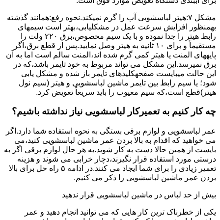
برای آببندی دستگاه ﺗﻌﻮﯾﺾ ﻣﻮارد ﻓﻮق اﺳﺖ.
مشکل ۷:ﻫﯿﺘﺮ لباسشویی آب را ﮔﺮم نمیکند.نحوه رﻓﻊ:ﻫﻤﺎﻧﻨﺪ ﮔﺬﺷﺘﻪ
بهمنظور اﻓﺰاﯾﺶ ﺳﺮﻋﺖ ﻋﻤﻞ در مشکلیابی،بهتر است سیمهای
راﺑﻂ ﻫﯿﺘﺮ را ﺟﺪا ﻧﻤﻮده و ﺑﺎ ﯾﮏ ﺳﯿﻢ ﻣﺨﺼﻮص،برق ۲۲۰ ولت را
مستقیماً و برای ۱۰ ﺛﺎﻧﯿﻪ ﺑﻪ ﻫﯿﺘﺮ وصل نمایید.ﭘﺲ از ﻗﻄﻊ ﺑﺮق،اﮔﺮ
پایههای اﻟﻤﻨﺖ یا هیتر کمی ﮔﺮم ﺷﺪه اند،اﻟﻤﻨﺖ ﺳﺎﻟﻢ است اما ﺑﻪ آن
ﺑﺮق نمیرسد.اﯾﻦ ﻣﺸﮑﻞ می تواند مربوط به ﺧﻮد ﺗﺎﯾﻤﺮ باشد،ﮐﻪ در
این حالت میبایست صفحهکلیدهای ﺗﺎﯾﻤﺮ باز شده و مشکل یابی
شود؛ ﯾﺎ ﺳﯿﻢ راﺑﻂ ﺑﯿﻦ ﺗﺎﯾﻤﺮ ماشین لباسشویی و ﻫﯿﺘﺮ (سیم ﻧﻮل
ﻫﯿﺘﺮ)ﻗﻄﻊ اﺳﺖ،ﮐﻪ ﺳﯿﻢ ﻣﻌﯿﻮب را ﺑﺎﯾﺪ سریعاً ﺗﻌﻮﯾﺾ کرد.
چه کار کنیم به تعمیرکار لباسشویی نیاز نداشته باشیم؟
عمر لباسشویی و لوازم برقی بستگی به نحوه استفاده شما دارد.اگر
می خواهید که اقدام به بالا بردن عمر ماشین لباسشویی کنید،می
بایست از همین حالا دست به کار شوید.به هر حال لوازم برقی اگر به
درستی مورد استفاده قرار نگیرند،دچار خرابی می شوند و هزینه
تعمیر زیادی را برای شما ایجاد می کنند.در ادامه ۵ راه حل برای بالا
بردن عمر ماشین لباسشویی را ذکر می کنیم.
بیش از حد لباس در ماشین لباسشویی قرار ندهید
یکی از خطرناک ترین کار هایی که می توانید انجام دهید و عمر