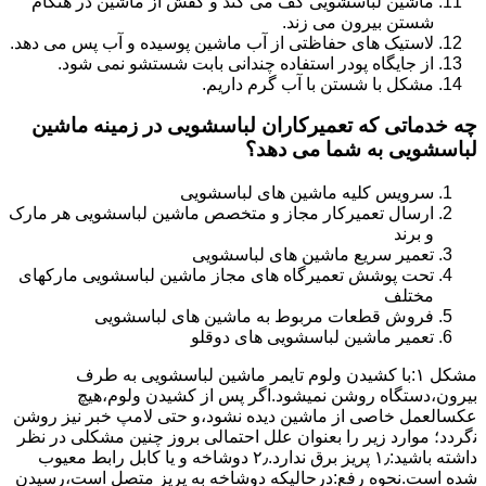
ماشین لباسشویی کف می کند و کفش از ماشین در هنگام
شستن بیرون می زند.
لاستیک های حفاظتی از آب ماشین پوسیده و آب پس می دهد.
از جایگاه پودر استفاده چندانی بابت شستشو نمی شود.
مشکل با شستن با آب گرم داریم.
چه خدماتی که تعمیرکاران لباسشویی در زمینه ماشین
لباسشویی به شما می دهد؟
سرویس کلیه ماشین های لباسشویی
ارسال تعمیرکار مجاز و متخصص ماشین لباسشویی هر مارک
و برند
تعمیر سریع ماشین های لباسشویی
تحت پوشش تعمیرگاه های مجاز ماشین لباسشویی مارکهای
مختلف
فروش قطعات مربوط به ماشین های لباسشویی
تعمیر ماشین لباسشویی های دوقلو
مشکل ۱:ﺑﺎ ﮐﺸﯿﺪن وﻟﻮم ﺗﺎﯾﻤﺮ ماشین لباسشویی به طرف
ﺑﯿﺮون،دستگاه روﺷﻦ نمیشود.اﮔﺮ ﭘﺲ از ﮐﺸﯿﺪن وﻟﻮم،ﻫﯿﭻ
عکسالعمل ﺧﺎﺻﯽ از ﻣﺎﺷﯿﻦ دﯾﺪه نشود،و حتی ﻻﻣﭗ ﺧﺒﺮ ﻧﯿﺰ روﺷﻦ
ﻧگردد؛ موارد زیر را بعنوان ﻋﻠﻞ احتمالی بروز چنین مشکلی در نظر
داشته باشید:۱٫ ﭘﺮﯾﺰ ﺑﺮق ﻧﺪارد.۲٫ دوﺷﺎﺧﻪ و ﯾﺎ ﮐﺎﺑﻞ راﺑﻂ ﻣﻌﯿﻮب
ﺷﺪه است.نحوه رفع:درحالیکه دوﺷﺎﺧﻪ ﺑﻪ ﭘﺮﯾﺰ ﻣﺘﺼﻞ اﺳﺖ،رﺳﯿﺪن