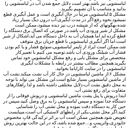
لباسشویی نیز باشد.بهتر است دلایل جمع شدن آب در لباسشویی را
بدانید و متناسب با آن تصمیم بگیرید.
مشکل ۵:لباسشویی مرتباً در ﺣﺎل آﺑﮕﯿﺮی اﺳﺖ و ﻋﻤﻞ آﺑﮕﯿﺮی ﻗﻄﻊ
نمیشود.نحوه رﻓﻊ:اﮔﺮ در ﻣﺪت آﺑﮕﯿﺮی،آب درون دﯾﮓ ﺑﺴﯿﺎر زﯾﺎد
ﺷﺪه،بهگونهای ﮐﻪ از ﺷﯿﺸﻪ درب ﻧﯿﺰ دﯾﺪه میشود،ممکن است
مشکل از شیر ورودی آب باشد.در صورتی که اتصال برق دستگاه را
قطع کرده اید اما همچنان آب به داخل دستگاه می آید،اشکال از شیر
است.اما اگر آبگیری لباسشویی با قطع جریان برق متوقف
شد،ممکن است ایراد از تایمر لباسشویی،سوئیچ فشار و یا کم بودن
فشار آب شیلنگ ورودی آب باشد.توصیه می کنیم با تعمیرکار
متخصص برای مشکل یابی و رفع مشکل لباسشویی خود تماس
بگیرید.همچنین مطالب بیشتر در رابطه با مشکلات آبگیری
لباسشویی را در سایت کاراباما بخوانید.
مشکل ۶:از ﻣﺎﺷﯿﻦ لباسشویی در ﺣﺎل ﮐﺎر آب ﻧﺸﺖ میکند.نشت آب
از ماشین لباسشویی بسیار شایع است.این مشکل می تواند با توجه
به محل دقیق نشت آب،دلایل مختلفی داشته باشد و لذا راهکارهای
متفاوت برای رفع نشتی آب.
ابتدا درپوش یا پنل ﭘﺸﺖ ﻣﺎﺷﯿﻦ لباسشویی و درپوش ﻓﻮﻗﺎﻧﯽ را از
دستگاه ﺟﺪا ﻧﻤﻮده و ﺳﭙﺲ لباسشویی را ﺑﻪ ﺑﺮق وصل ﮐﻨﯿﺪ.سپس در
حین کار به دستگاه دقت نموده و ﻣﺤﻞ نشتی آب را ﺷﻨﺎﺳﺎﯾﯽ
کنید.اﮔﺮ ﻣﺤﻞ نشتی،ﯾﮑﯽ از رابطهای ﻻﺳﺘﯿﮑﯽ آب اﺳﺖ،میبایست
ﺗﻌﻮﯾﺾ شود.همچنین ﻣﻤﮑﻦ اﺳﺖ آب بر اثر ﺗﺮﮐﯿﺪﮔﯽ قابِ ﻣﺨﺼﻮص
ﺟﺎﭘﻮدری،واترپمپ و…جمع شده ﺑﺎﺷﺪ،ﮐﻪ در این حالت بهترین روش