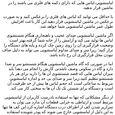
لباسشویی،لباس هایی که دارای دکمه های فلزی می باشند را در
ماشین قرار ندهید.
یا حداقل می توانید که لباس های فلزی را برعکس کنید و به صورت
برعکس در ماشین لباسشویی قرار دهید.این کار باعث افزایش
طول عمر ماشین لباسشویی شما خواهد شد.
اگر ماشین لباسشویی صدای عجیب و ناهنجاری هنگام شستشوی
لباس ها تولید می کند و آرامش را از خانه شما گرفته،بهتر است
وضعیت قرارگیری آن را روی زمین چک کرده و پایه های دستگاه را
تراز کنید؛ زیرا سر و صدای مداوم لباسشویی می تواند به دلیل صاف
نبودن محل قرارگیری آن رخ داده باشد.
اما در صورتی که گاه ماشین لباسشویی هنگام شستشو سر و صدا
دارد و گاه در سکوتی وصف ناشدنی کارش را انجام می دهد! باید
میزان لباس هایی که قصد شستشوی آن ها را دارید برای هر بار
شستشو تنظیم کنید،زیرا سر و صدای بی حد و اندازه لباسشویی
مربوط به ساعاتی است که حجم لباس ها بیش از حد ظرفیت آن
است و دستگاه برای شستن تک تک آن ها به سختی کار می کند.
از دیگر مشکلاتی که تنها به استفاده نادرست کاربران از لباسشویی
مرتبط است و ارتباطی به خرابی قطعات آن ندارد می توان به
سرازیر شدن کف از اطراف درب دستگاه اشاره کرد.این کف ها تنها
به این دلیل از لباسشویی خارج می شوند که پودر شوینده استفاده