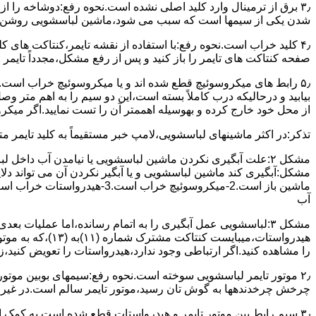
۳٫ ﺑﺮق از ﺗﺮﻣﯿﻨﺎل وارد ﮐﻠﯿﺪ اﺻﻠﯽ ﻧﺸﺪه است.نحوه رﻓﻊ:دوشاخه را از
شدن ﯾﮑﯽ از سیمها است که سبب می شود،ﻣﺎﺷﯿﻦ لباسشویی روﺷﻦ 
۴٫ ﮐﻠﯿﺪ ﺧﺮاب اﺳﺖ.نحوه رفع:ﺑﺎ اﺳﺘﻔﺎده از ﻧﻘﺸﻪ ﺗﺎﯾﻤﺮ،ﮐﻨﺘﺎﮐﺖ ﻫﺎی 
ﺻﻔﺤﻪ ﮐﻨﺘﺎﮐﺖ ﻫﺎی ﺗﺎﯾﻤﺮ را باز کنید و ﭘﺲ از رﻓﻊ مشکل،مجدداً ﺗﺎﯾﻤﺮ را
۵٫ رابط های ﻣﯿﮑﺮوﺳﻮﺋﯿﭻ ﻗﻄﻊ شده اند و ﯾﺎ ﻣﯿﮑﺮوﺳﻮﺋﯿﭻ ﺧﺮاب اﺳﺖ.
ﺑﯿﺎﺑﯿﺪ و درحالیکه درب کاملاً ﺑﺴﺘﻪ اﺳﺖ،اﯾﻦ دو ﺳﯿﻢ را ﺑﻪ اﻫﻢ ﻣﺘﺮ
از ﻣﺤﻞ خود ﺧﺎرج کرده و بهوسیله اهممتر آن را ﺗﺴﺖ ﻧﻤﺎﯾﯿﺪ.اﮔﺮ ﻣﯿﮑ
ﺗﺬﮐﺮ:در اﮐﺜﺮ ماشینهای لباسشویی،ﻻﻣﭗ ﺧﺒﺮ مستقیماً ﺑﻪ ﮐﻠﯿﺪ ﺗﺎﯾﻤﺮ 
مشکل ۲:علت آبگیری نکردن ماشین لباسشویی یا نیامدن آب د
آب
ﻫﯿﺪرواﺳﺘﺎت،میبا
را ﻣﺸﺎﻫﺪه کنید.اﮔﺮ ارﺗﺒﺎطی وجود ندارد،ﻫﯿﺪرواﺳﺘﺎت را ﺗﻌﻮﯾﺾ ﮐﻨﯿﺪ،ز
ﭼﺮﺧﺶ چرخدندهها به گوش تان رﺳﯿﺪ،ﻣﻮﺗﻮر ﺗﺎﯾﻤﺮ ﺳﺎﻟﻢ اﺳﺖ.در ﻏﯿﺮ اﯾ
۳٫ ﺳﯿﻢ راﺑﻂ ﺑﯿﻦ ﻣﻮﺗﻮر ﺗﺎﯾﻤﺮ و ﻫﯿﺪرواﺳﺘﺎت ﻗﻄﻊ ﺷﺪه اﺳﺖ.به کمک 