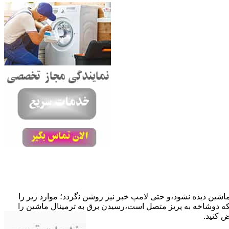
ﺎﺷﯿﻦ دﯾﺪه نشود،و حتی ﻻﻣﭗ ﺧﺒﺮ ﻧﯿﺰ روﺷﻦ ﻧگردد؛ موارد زیر را
ﮐﺎﺑﻞ راﺑﻂ ﻣﻌﯿﻮب ﺷﺪه است.نحوه رفع:درحالیکه دوﺷﺎﺧﻪ ﺑﻪ ﭘﺮﯾﺰ ﻣﺘﺼﻞ اﺳﺖ،رﺳﯿﺪن ﺑﺮق ﺑﻪ ﺗﺮﻣﯿﻨﺎل ﻣﺎﺷﯿﻦ را
ﺾ کنید.