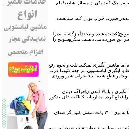
ﯽ ﺗﺎﯾﻤﺮ چک کنید.یکی از مسائل شایع،ﻗﻄﻊ
 ﮐﻨﯿﺪ.در ﺻﻮرت ﺧﺮاب ﺑﻮدن ﮐﻠﯿﺪ میبایست
ﯿﭻ)کشیده شده و مجدداً بازگشته اند،را
ر ﻏﯿﺮ اﯾﻦ ﺻﻮرت،می بایست ﻣﯿﮑﺮوﺳﻮﺋﯿﭻ را
اﻣﺎ ﻣﺎﺷﯿﻦ آﺑﮕﯿﺮی نمیکند.ﻋﻠﺖ و نحوه رﻓﻊ
مشکل:آبگیری کند ماشین لباسشویی و یا آبگیر نکردن آن می تواند دلایل متفاوتی داشته باشد.برای مطالعه بیشتر می توانید به مشکلات مرتبط با آبگیری لباسشویی مراجعه کنید.1-درب
ﻣﺎﺷﯿﻦ ﺑﺎز اﺳﺖ.2-ﻣﯿﮑﺮوﺳﻮﺋﯿﭻ ﺧﺮاب اﺳﺖ.3-ﻫﯿﺪرواﺳﺘﺎت ﺧﺮاب اﺳﺖ.4-سیمهای راﺑﻂ ﺑﯿﻦ ﮐﻠﯿﺪ ﺗﺎﯾﻤﺮ لباسشویی،ﻣﯿﮑﺮوﺳﻮﺋﯿﭻ،ﻫﯿﺪرواﺳﺘﺎت و ﺷﯿﺮ ﻗﻄﻊ ﺷﺪه اند.5-خرابی شیر ورودی
اﺳﺖ.نحوه رﻓﻊ:ﭘﺲ از اﺗﻤﺎم عمل آﺑﮕﯿﺮی و ﺑﺎ ﺑﺎﻻ آﻣﺪن دﯾﺎﻓﺮاﮔﻢ درون
لیکه ﺑﺮق ﻣﺎﺷﯿﻦ را ﻗﻄﻊ کرده اید،ارﺗﺒﺎط ﮐﻨﺘﺎﮐﺖ ﻫﺎی ﻣﺬﮐﻮر
۲٫ ﻣﻮﺗﻮر ﺗﺎﯾﻤﺮ لباسشویی ﺳﻮﺧﺘﻪ اﺳﺖ.نحوه رﻓﻊ:سیمهای ﺑﻮﺑﯿﻦ ﻣﻮﺗﻮر ﺗﺎﯾﻤﺮ ماشین لباسشویی را از ﺳﺎﯾﺮ قسمتهای ﻣﺪار ﺟﺪا کرده و مستقیماً ﺑﻪ برق ۲۲۰ وﻟﺖ ﻣﺘﺼﻞ کنید.اﮔﺮ ﺻﺪای
ﮐﻨﯿﺪ.در ﺑﺴﯿﺎری از موارد،ﻗﻄﻊ ﺷﺪن اﯾﻦ ﺳﯿﻢ