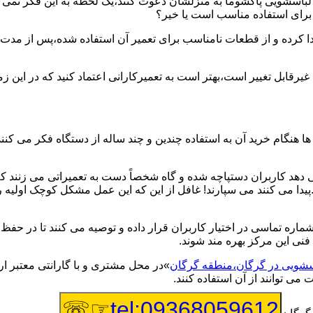
یر لباسشویی پاکشوما به منزلشان دعوت کنند،یک لحظه به این فکر نمی کن
 برای استفاده مناسب است یا خیر؟
ا کرده و از قطعات نامناسب برای تعمیر آن استفاده شده،پس از مدت 
یرقابل تغییر است،بهتر است به تعمیرکارانی اعتماد کنید که در این ز
 هنگام خرید آن به استفاده چندین و چند ساله از دستگاه فکر می کنند
هد کاربران دستپاچه شده و گاه شخصاً دست به تعمیراتی می زنند که 
..پیدا می کنند می سپارند! غافل از این که این عمل مشکل کوچک اولیه
شماره تماسی در اختیار کاربران قرار داده و توصیه می کنند تا در ح
فنی این مرکز بهره مند شوند.
اسشویی در گرگان،منطقه گرگان
»در محل مشتری و با گارانتی معتبر ار
می توانند از آن استفاده کنند.
☞☏
tel:09368059612