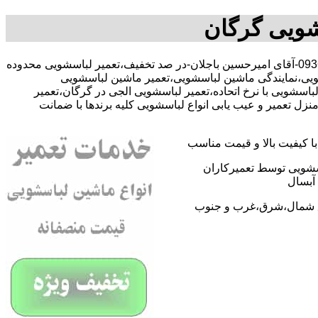
شویی گرگان
با-09368059612-آقای امیرحسین باجلان-در صد تخفیف،تعمیر لباسشویی محدوده
یی،نمایندگی ماشین لباسشویی،تعمیر ماشین لباسشویی
سشویی با نرخ اتحاده،تعمیر لباسشویی الجی در گرگان،تعمیر
 تعمیر و عیب یابی انواع لباسشویی کلیه برندها با ضمانت
 کیفیت بالا و قیمت مناسب
اسشویی توسط تعمیرکاران
آبسال
اطق شمال،شرق،غرب و جنوب