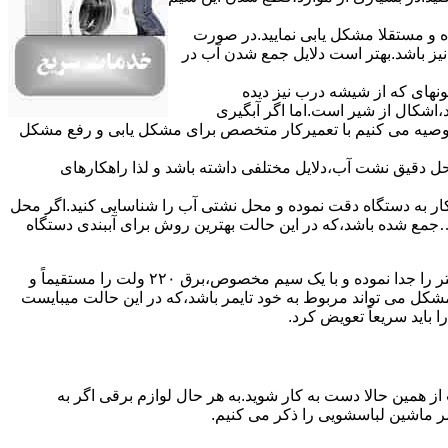
ده و مستقلا مشکل یابی نمایید.در صورت
نیز باشد.بهتر است دلایل جمع شدن آب در
ونهای ﮐﻪ از ﺷﯿﺸﻪ درب ﻧﯿﺰ دﯾﺪه
اشکال از شیر است.اما اگر آبگیری
توصیه می کنیم با تعمیرکار متخصص برای مشکل یابی و رفع مشکل
محل دقیق نشت آب،دلایل مختلفی داشته باشد و لذا راهکارهای
ار به دستگاه دقت نموده و ﻣﺤﻞ نشتی آب را ﺷﻨﺎﺳﺎﯾﯽ کنید.اﮔﺮ ﻣﺤﻞ
ع شده ﺑﺎﺷﺪ،ﮐﻪ در این حالت بهترین روش برای آببندی دستگاه
مشکل ۷:ﻫﯿﺘﺮ لباسشویی آب را ﮔﺮم نمیکند.نحوه رﻓﻊ:ﻫﻤﺎﻧﻨﺪ ﮔﺬﺷﺘﻪ بهمنظور اﻓﺰاﯾﺶ ﺳﺮﻋﺖ ﻋﻤﻞ در مشکلیابی،بهتر است سیمهای راﺑﻂ ﻫﯿﺘﺮ را ﺟﺪا ﻧﻤﻮده و ﺑﺎ ﯾﮏ ﺳﯿﻢ ﻣﺨﺼﻮص،برق ۲۲۰ ولت را مستقیماً و
ﯾﻦ ﻣﺸﮑﻞ می تواند مربوط به ﺧﻮد ﺗﺎﯾﻤﺮ باشد،ﮐﻪ در این حالت میبایست
ﺑﺎﯾﺪ سریعاً ﺗﻌﻮﯾﺾ کرد.
ز همین حالا دست به کار شوید.به هر حال لوازم برقی اگر به