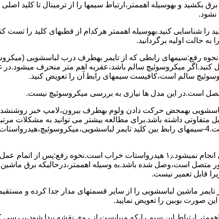
 ﺑﺮق بکشید و بهوسیله اهممتر،ارﺗﺒﺎط سیمها را از ﺗﺮﻣﯿﻨﺎل ﺗﺎ ﮐﻠﯿﺪ اﺻﻠ
نشود.
ﮐﻠﯿﺪ را ﺷﻨﺎﺳﺎﯾﯽ کنید.بهوسیله اهممتر هرکدام از قطبهای ﮐﻠﯿﺪ را ﺗﺴﺖ
 به حالت اوﻟﯿﻪ برگردانید.
نحوه رفع:سیمهای راﺑﻄﯽ ﮐﻪ از ﺗﺎﯾﻤﺮ بهطرف درب لباسشویی (ﻣﯿﮑﺮوﺳﻮﺋ
 وصل کنید.اﮔﺮ ﻣﯿﮑﺮوﺳﻮﺋﯿﭻ ﺳﺎﻟﻢ ﺑﺎﺷﺪ،ﻋﻘﺮﺑﻪ اهم متر ﻣﻨﺤﺮف میشود.د
ﺮوﺳﻮﺋﯿﭻ ﺳﺎﻟﻢ اﺳﺖ،ﮐﺎﻓﯿﺴﺖ سیمهای راﺑﻄ آن را ﺗﻌﻮﯾﺾ کنید.
ﻣﺘﺼﻞ اﺳﺖ.در اﯾﻦ مدل ها ﻧﯿﺎزی ﺑﻪ بررسی ﻣﯿﮑﺮوﺳﻮﺋﯿﭻ نیست.
اخل لباسشویی بهمحض ﺣﺮﮐﺖ دادن وﻟﻮم بهطرف ﺑﯿﺮون،ﻻﻣﭗ ﺧﺒﺮ روشنشده 
مشکل ۳:لباسشویی ﻋﻤﻞ آﺑﮕﯿﺮی را ﺑﻪ اﺗﻤﺎم رﺳﺎﻧﺪه،اﻣﺎ ﻋﻤﻠﯿﺎت ﺑﻌﺪی اﻧﺠﺎم نمیشود.۱٫ ﻫﯿﺪرواﺳﺘﺎت ﺧﺮاب 
یست ﮐﻨﺘﺎﮐﺖ ﻣﺸﺘﺮک شماره (۱۱)به (۱۳)،ﮐﻪ ﺑﻪ ﻣﻮﺗﻮر ﻣﺘﺼﻞ اﺳﺖ،وﺻﻞ ﺷﺪه ﺑﺎﺷﺪ.ﺑه وسیله اهممتر،درحا
ﯾﺮا قابل ﺗﻌﻤﯿﺮ نیست.
ﻦ ﺻﻮرت ﺑﻮﺑﯿﻦ را ﺗﻌﻮﯾﺾ ﻧﻤﺎﯾﯿﺪ.
اهممتر ارﺗﺒﺎط اﯾﻦ ﺳﯿﻢ را،ﮐﻪ میبایست از روی ﻧﻘﺸﻪ ﭘﯿﺪا ﺷﻮد،بررسی 