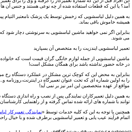
این افراد قبل از این که شماره تعمیرکار را گرفته و وی را برای تعم
آمد؟ یا این که قطعات استفاده شده از چه نوعی هستند و جنس آن ها
به همین دلیل لباسشویی که زخمش توسط یک پزشک نامعتبر التیام پید
همیشه خاموش باقی بماند.
بنابراین اگر نمی خواهید ماشین لباسشویی به سرنوشتی دچار شود که غ
می شوند.
تعمیر لباسشویی ایندزیت را به متخصص آن بسپارید
ماشین لباسشویی از جمله لوازم خانگی گران قیمت است که خانواده ها
در خانه حضور نداشته باشد برای همگان مشکل است!
بنابراین به محض این که کوچک ترین مشکل در عملکرد دستگاه رخ می د
را به اولین شماره ای که تحت عنوان تعمیرگاه در اینترنت،روزنامه و.
مواقع از عهده متخصصین این امر نیز بر نمی آید!
به همین دلیل تعمیرکاران نمایندگی پس از نصب و راه اندازی دستگاه 
توانند با شماره های ارائه شده تماس گرفته و از راهنمایی کارشناسان 
همچنین با توجه به این که کلیه خدمات توسط «
نمایندگی تعمیرکار لب
اتمام فرآیند عیب یابی و تعمیر لباسشویی برطرف شده و با خیال راحت 