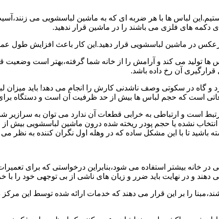
هستیم.این لباس ها با هر ضربه ای که به ماشین لباسشویی می زنند،آس
 دکمه های فلزی می باشند را در ماشین قرار ندهید.
برعکس در ماشین لباسشویی قرار دهید.این کار باعث افزایش طول عم
تولید می کند و آرامش را از خانه شما گرفته،بهتر است وضعیت قرارگ
قرارگیری آن رخ داده باشد.
 و گاه در سکوتی وصف ناشدنی کارش را انجام می دهد! باید میزان ل
اعاتی است که حجم لباس ها بیش از حد ظرفیت آن است و دستگاه برای
رتبط است و ارتباطی به خرابی قطعات آن ندارد می توان به سرازیر شد
انتخاب نشده یا حجم پودر ریخته شده درون ماشین لباسشویی بیش از ح
 باشید تا با این مشکل ساده که در وهله اول نگران کننده به نظر می
در خانه بیشتر استفاده می شود،بنابراین درخواستی که برای تعمیرات 
ند و در نهایت باید ضرر و زیان های ناشی از بی توجهی خود را با خری
ند،مبنا را بر این قرار می دهند که خدمات ارائه شده توسط این مرکز د