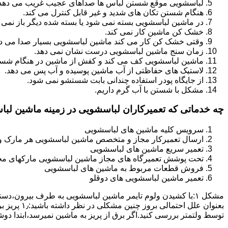
لباسشویی موقع شستن لباس ها صداهای عجیب غریب می دهد
هنگام شستن تکان های شدید و غیر قابل کنترل می کند.
در ماشین لباسشویی بسته نمی شود یا بسته شده دیگر باز نمی 
خشک کن ماشین کار نمی کند.
وقتی خشک کن کار می کند ماشین لباسشویی بسیار صدا می ده
زمان سنج ماشین لباسشویی درست نشان نمی دهد.
ماشین لباسشویی کف می کند و کفش از ماشین در هنگام شستن
لاستیک های حفاظتی از آب ماشین پوسیده و آب پس می دهد.
از جایگاه پودر استفاده چندانی بابت شستشو نمی شود.
مشکل با شستن با آب گرم داریم.
چه خدماتی که تعمیرکاران لباسشویی در زمینه ماشین لب
سرویس کلیه ماشین های لباسشویی
ارسال تعمیرکار مجاز و متخصص ماشین لباسشویی هر مارک و 
تعمیر سریع ماشین های لباسشویی
تحت پوشش تعمیرگاه های مجاز ماشین لباسشویی مارکهای م
فروش قطعات مربوط به ماشین های لباسشویی
تعمیر ماشین لباسشویی های دوقلو
مشکل ۱:ﺑﺎ ﮐﺸﯿﺪن وﻟﻮم ﺗﺎﯾﻤﺮ ماشین لباسشویی به طرف ﺑﯿﺮون
ﺗﻮﺳﻂ ولتمتر بررسی ﮐﻨﯿﺪ.اﮔﺮ ﺑﺮق از ﭘﺮﯾﺰ ﺑﻪ ﻣﺎﺷﯿﻦ نمیرسد،اﺑﺘﺪا دو