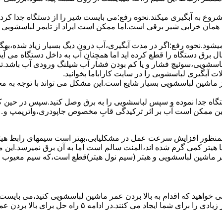
 ﺷﺮوع ﺑﻪ آﺑﮕﯿﺮی میکند.نحوه رﻓﻊ:می بایست ﺷﯿﺮ را از دستگاه جدا کر
 همان خرابی شیر برقی است.اما ممکن است ایراد از تایمر لباسشویی 
ﻊ نمیشود.نحوه رﻓﻊ:اﮔﺮ در ﻣﺪت آﺑﮕﯿﺮی،آب درون دﯾﮓ ﺑﺴﯿﺎر زﯾﺎد ﺷﺪه،بهگ
ق دستگاه را قطع کرده اید اما همچنان آب به داخل دستگاه می آید،
باسشویی،سوئیچ فشار و یا کم بودن فشار آب شیلنگ ورودی آب باشد.
 آبگیری لباسشویی را در سایت کاراباما بخوانید.
 از ماشین لباسشویی بسیار شایع است.این مشکل می تواند با توجه به 
تگاه ﺟﺪا ﻧﻤﻮده و ﺳﭙﺲ لباسشویی را ﺑﻪ ﺑﺮق وصل ﮐﻨﯿﺪ.سپس در حین ک
 ﻣﻤﮑﻦ اﺳﺖ آب بر اثر ﺗﺮﮐﯿﺪﮔﯽ قابِ ﻣﺨﺼﻮص ﺟﺎﭘﻮدری،واترپمپ و…جم
اﻟﻤﻨﺖ یا هیتر کمی ﮔﺮم ﺷﺪه اند،اﻟﻤﻨﺖ ﺳﺎﻟﻢ است اما ﺑﻪ آن ﺑﺮق نمیرسد.ا
ﻤﺮ ماشین لباسشویی و ﻫﯿﺘﺮ (سیم ﻧﻮل ﻫﯿﺘﺮ)ﻗﻄﻊ اﺳﺖ،ﮐﻪ ﺳﯿﻢ ﻣﻌﯿﻮب را 
 خواهید که اقدام به بالا بردن عمر ماشین لباسشویی کنید،می بایست ا
امه ۵ راه حل برای بالا بردن عمر ماشین لباسشویی را ذکر می کنیم.