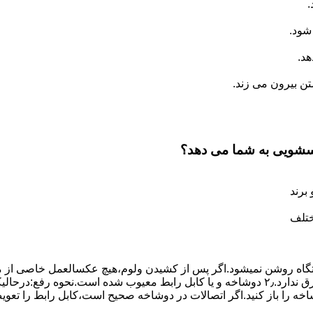
.
شود.
د.
 بیرون می زند.
اسشویی به شما می دهد؟
برند
ختلف
،دستگاه روﺷﻦ نمیشود.اﮔﺮ ﭘﺲ از ﮐﺸﯿﺪن وﻟﻮم،ﻫﯿﭻ عکسالعمل ﺧﺎﺻﯽ از ﻣ
بعنوان ﻋﻠﻞ احتمالی بروز چنین مشکلی در نظر داشته باشید:۱٫ ﭘﺮﯾﺰ ﺑﺮق ﻧﺪارد.۲٫ دوﺷﺎﺧﻪ و ﯾﺎ 
شاخه را باز کنید.اﮔﺮ اﺗﺼﺎﻻت در دوشاخه ﺻﺤﯿﺢ اﺳﺖ،ﮐﺎﺑﻞ راﺑﻂ را ﺗﻌﻮﯾ