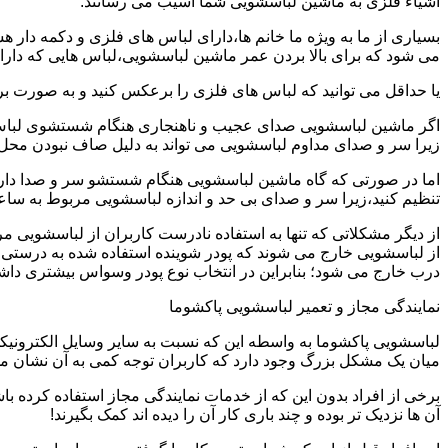
اشیاء فلزی به ماشین لباسشویی شما آسیب می رسانند.
بسیاری از ما به ویژه ما خانم ها،دارای لباس های فلزی و دکمه دار 
می شود که برای بالا بردن عمر ماشین لباسشویی،لباس هایی که دارای
یا حداقل می توانید که لباس های فلزی را برعکس کنید و به صورت 
اگر ماشین لباسشویی صدای عجیب و ناهنجاری هنگام شستشوی لباس ها 
زیرا سر و صدای مداوم لباسشویی می تواند به دلیل صاف نبودن محل 
اما در صورتی که گاه ماشین لباسشویی هنگام شستشو سر و صدا دارد
تنظیم کنید،زیرا سر و صدای بی حد و اندازه لباسشویی مربوط به س
از دیگر مشکلاتی که تنها به استفاده نادرست کاربران از لباسشویی م
از لباسشویی خارج می شوند که پودر شوینده استفاده شده به درستی 
درب خارج می شود؛ بنابراین در انتخاب نوع پودر وسواس بیشتری داشته
نمایندگی مجاز و تعمیر لباسشویی پاکشوما
لباسشویی پاکشوما به واسطه این که نسبت به سایر وسایل الکترونیکی 
میان یک مشکل بزرگ وجود دارد که کاربران توجه کمی به آن نشان می ده
برخی از افراد بدون این که از خدمات نمایندگی مجاز استفاده کرده باش
آن ها نزدیک تر بوده و چند باری کار آن را دیده اند کمک بگیرند!