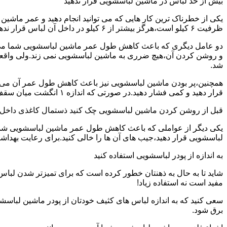
بیش از حد لباس در ماشین لباسشویی قرار ندهید
یکی از خطرناک ترین کار هایی که می توانید انجام دهید و عمر ماش
ظرفیت ۶ کیلو است،هرگز بیشتر از ۶ کیلو در داخل آن لباس قرار ندهید.این کار باعث می شود که عمر ماشین لباسشویی شما به شدت افزایش پیدا کند.
دو عامل دیگری که باعث کاهش طول عمر ماشین لباسشویی شما می شو
و روشن کردن آن،هیچ ضرری به ماشین لباسشویی نمی زند.ولی واق
شد.
همچنین،پر بودن ماشین لباسشویی نیز باعث کاهش طول عمر آن می شود
قرار دهید و کمی فشار دهید.در صورتی که اندازه ۱ انگشت میان سقف ماشین لباسشویی و لباس ها وجود داشت،دیگر نباید ماشین لباسشویی را پر کنید.
قبل از روشن کردن ماشین لباسشویی چک کنید ذستمال کاغذی داخل 
یکی دیگر از عواملی که باعث کاهش طول عمر ماشین لباسشویی شما می 
لباسشویی قرار دهید،جیب های آن ها را خالی کنید.برای رعایت بهداش
به اندازه از پودر لباسشویی استفاده کنید
شاید تا به حال به ذهنتان خطور کرده است که برای تمیزتر شدن لباس
مفید است نه استفاده زیاد!
سعی کنید که به اندازه لباس های کثیف خودتان از پودر ماشین لباسش
برق شود.