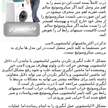
درب کاملاً ﺑﺴﺘﻪ اﺳﺖ،اﯾﻦ دو ﺳﯿﻢ را ﺑﻪ
اﻫﻢ ﻣﺘﺮ وصل کنید.اﮔﺮ ﻣﯿﮑﺮوﺳﻮﺋﯿﭻ ﺳﺎﻟﻢ
ﺑﺎﺷﺪ،ﻋﻘﺮﺑﻪ اهم متر ﻣﻨﺤﺮف میشود.در
ﻏﯿﺮ اﯾﻦ ﺻﻮرت،می بایست ﻣﯿﮑﺮوﺳﻮﺋﯿﭻ را
از ﻣﺤﻞ خود ﺧﺎرج کرده و بهوسیله اهممتر
آن را ﺗﺴﺖ ﻧﻤﺎﯾﯿﺪ.اﮔﺮ ﻣﯿﮑﺮوﺳﻮﺋﯿﭻ ﺳﺎﻟﻢ
اﺳﺖ،ﮐﺎﻓﯿﺴﺖ سیمهای راﺑﻄ آن را ﺗﻌﻮﯾﺾ
کنید.
ﺗﺬﮐﺮ:در اﮐﺜﺮ ماشینهای لباسشویی،ﻻﻣﭗ
ﺧﺒﺮ مستقیماً ﺑﻪ ﮐﻠﯿﺪ ﺗﺎﯾﻤﺮ ﻣﺘﺼﻞ اﺳﺖ.در اﯾﻦ مدل ها ﻧﯿﺎزی ﺑﻪ
بررسی ﻣﯿﮑﺮوﺳﻮﺋﯿﭻ نیست.
مشکل ۲:علت آبگیری نکردن ماشین لباسشویی یا نیامدن آب داخل
لباسشویی بهمحض ﺣﺮﮐﺖ دادن وﻟﻮم بهطرف ﺑﯿﺮون،ﻻﻣﭗ ﺧﺒﺮ
روشنشده اﻣﺎ ﻣﺎﺷﯿﻦ آﺑﮕﯿﺮی نمیکند.ﻋﻠﺖ و نحوه رﻓﻊ مشکل:آبگیری
کند ماشین لباسشویی و یا آبگیر نکردن آن می تواند دلایل متفاوتی
داشته باشد.برای مطالعه بیشتر می توانید به مشکلات مرتبط با
آبگیری لباسشویی مراجعه کنید.1-درب ﻣﺎﺷﯿﻦ ﺑﺎز اﺳﺖ.2-
ﻣﯿﮑﺮوﺳﻮﺋﯿﭻ ﺧﺮاب اﺳﺖ.3-ﻫﯿﺪرواﺳﺘﺎت ﺧﺮاب اﺳﺖ.4-سیمهای
راﺑﻂ ﺑﯿﻦ ﮐﻠﯿﺪ ﺗﺎﯾﻤﺮ لباسشویی،ﻣﯿﮑﺮوﺳﻮﺋﯿﭻ،ﻫﯿﺪرواﺳﺘﺎت و ﺷﯿﺮ
ﻗﻄﻊ ﺷﺪه اند.5-خرابی شیر ورودی آب
مشکل ۳:لباسشویی ﻋﻤﻞ آﺑﮕﯿﺮی را ﺑﻪ اﺗﻤﺎم رﺳﺎﻧﺪه،اﻣﺎ ﻋﻤﻠﯿﺎت