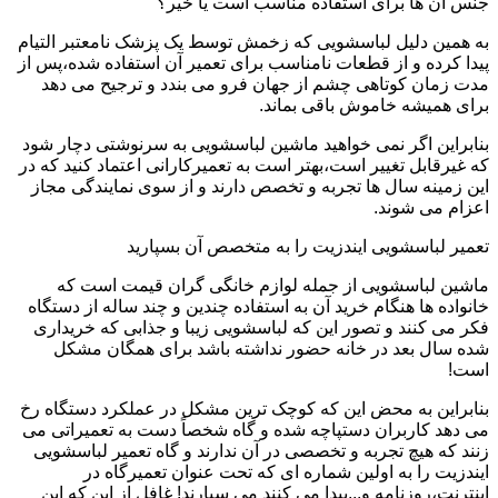
جنس آن ها برای استفاده مناسب است یا خیر؟
به همین دلیل لباسشویی که زخمش توسط یک پزشک نامعتبر التیام
پیدا کرده و از قطعات نامناسب برای تعمیر آن استفاده شده،پس از
مدت زمان کوتاهی چشم از جهان فرو می بندد و ترجیح می دهد
برای همیشه خاموش باقی بماند.
بنابراین اگر نمی خواهید ماشین لباسشویی به سرنوشتی دچار شود
که غیرقابل تغییر است،بهتر است به تعمیرکارانی اعتماد کنید که در
این زمینه سال ها تجربه و تخصص دارند و از سوی نمایندگی مجاز
اعزام می شوند.
تعمیر لباسشویی ایندزیت را به متخصص آن بسپارید
ماشین لباسشویی از جمله لوازم خانگی گران قیمت است که
خانواده ها هنگام خرید آن به استفاده چندین و چند ساله از دستگاه
فکر می کنند و تصور این که لباسشویی زیبا و جذابی که خریداری
شده سال بعد در خانه حضور نداشته باشد برای همگان مشکل
است!
بنابراین به محض این که کوچک ترین مشکل در عملکرد دستگاه رخ
می دهد کاربران دستپاچه شده و گاه شخصاً دست به تعمیراتی می
زنند که هیچ تجربه و تخصصی در آن ندارند و گاه تعمیر لباسشویی
ایندزیت را به اولین شماره ای که تحت عنوان تعمیرگاه در
اینترنت،روزنامه و...پیدا می کنند می سپارند! غافل از این که این