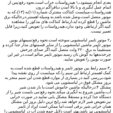
ﺑﻌﺪی اﻧﺠﺎم نمیشود.۱٫ ﻫﯿﺪرواﺳﺘﺎت ﺧﺮاب اﺳﺖ.نحوه رﻓﻊ:ﭘﺲ از
اﺗﻤﺎم عمل آﺑﮕﯿﺮی و ﺑﺎ ﺑﺎﻻ آﻣﺪن دﯾﺎﻓﺮاﮔﻢ درون
ﻫﯿﺪرواﺳﺘﺎت،میبایست ﮐﻨﺘﺎﮐﺖ ﻣﺸﺘﺮک شماره (۱۱)به (۱۳)،ﮐﻪ ﺑﻪ
ﻣﻮﺗﻮر ﻣﺘﺼﻞ اﺳﺖ،وﺻﻞ ﺷﺪه ﺑﺎﺷﺪ.ﺑه وسیله اهممتر،درحالیکه ﺑﺮق
ﻣﺎﺷﯿﻦ را ﻗﻄﻊ کرده اید،ارﺗﺒﺎط ﮐﻨﺘﺎﮐﺖ ﻫﺎی ﻣﺬﮐﻮر را ﻣﺸﺎﻫﺪه
کنید.اﮔﺮ ارﺗﺒﺎطی وجود ندارد،ﻫﯿﺪرواﺳﺘﺎت را ﺗﻌﻮﯾﺾ ﮐﻨﯿﺪ،زﯾﺮا قابل
ﺗﻌﻤﯿﺮ نیست.
۲٫ ﻣﻮﺗﻮر ﺗﺎﯾﻤﺮ لباسشویی ﺳﻮﺧﺘﻪ اﺳﺖ.نحوه رﻓﻊ:سیمهای ﺑﻮﺑﯿﻦ
ﻣﻮﺗﻮر ﺗﺎﯾﻤﺮ ماشین لباسشویی را از ﺳﺎﯾﺮ قسمتهای ﻣﺪار ﺟﺪا کرده و
مستقیماً ﺑﻪ برق ۲۲۰ وﻟﺖ ﻣﺘﺼﻞ کنید.اﮔﺮ ﺻﺪای ﭼﺮﺧﺶ
چرخدندهها به گوش تان رﺳﯿﺪ،ﻣﻮﺗﻮر ﺗﺎﯾﻤﺮ ﺳﺎﻟﻢ اﺳﺖ.در ﻏﯿﺮ اﯾﻦ
ﺻﻮرت ﺑﻮﺑﯿﻦ را ﺗﻌﻮﯾﺾ ﻧﻤﺎﯾﯿﺪ.
۳٫ ﺳﯿﻢ راﺑﻂ ﺑﯿﻦ ﻣﻮﺗﻮر ﺗﺎﯾﻤﺮ و ﻫﯿﺪرواﺳﺘﺎت ﻗﻄﻊ ﺷﺪه اﺳﺖ.به
کمک اهممتر ارﺗﺒﺎط اﯾﻦ ﺳﯿﻢ را،ﮐﻪ میبایست از روی ﻧﻘﺸﻪ ﭘﯿﺪا
ﺷﻮد،بررسی ﮐﻨﯿﺪ.در ﺑﺴﯿﺎری از موارد،ﻗﻄﻊ ﺷﺪن اﯾﻦ ﺳﯿﻢ ﻣﻨﺠﺮ ﺑﻪ
ﺑﺮوز مشکل ﻓﻮق در لباسشویی می شود.
مشکل ۴:درحالیکه ﻣﺎﺷﯿﻦ ﺧﺎﻣﻮش اﺳﺖ،ﺑﺎ ﺑﺎز ﺷﺪن ﺷﯿﺮ
آب،ﻣﺎﺷﯿﻦ ﺷﺮوع ﺑﻪ آﺑﮕﯿﺮی میکند.نحوه رﻓﻊ:می بایست ﺷﯿﺮ را از
دستگاه جدا کرده و مستقلا مشکل یابی نمایید.در صورت خرابی
نیز،تعویض شیر لازم خواهد شد.رایج ترین دلیل بروز این مشکل
همان خرابی شیر برقی است.اما ممکن است ایراد از تایمر
لباسشویی نیز باشد.بهتر است دلایل جمع شدن آب در لباسشویی را