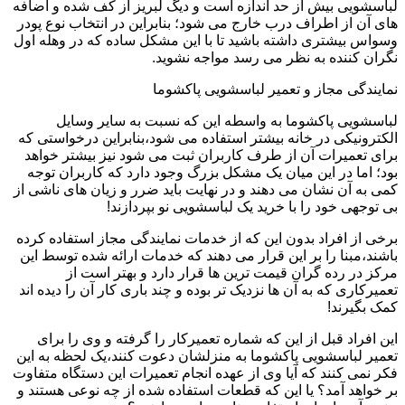
لباسشویی بیش از حد اندازه است و دیگ لبریز از کف شده و اضافه
های آن از اطراف درب خارج می شود؛ بنابراین در انتخاب نوع پودر
وسواس بیشتری داشته باشید تا با این مشکل ساده که در وهله اول
نگران کننده به نظر می رسد مواجه نشوید.
نمایندگی مجاز و تعمیر لباسشویی پاکشوما
لباسشویی پاکشوما به واسطه این که نسبت به سایر وسایل
الکترونیکی در خانه بیشتر استفاده می شود،بنابراین درخواستی که
برای تعمیرات آن از طرف کاربران ثبت می شود نیز بیشتر خواهد
بود؛ اما در این میان یک مشکل بزرگ وجود دارد که کاربران توجه
کمی به آن نشان می دهند و در نهایت باید ضرر و زیان های ناشی از
بی توجهی خود را با خرید یک لباسشویی نو بپردازند!
برخی از افراد بدون این که از خدمات نمایندگی مجاز استفاده کرده
باشند،مبنا را بر این قرار می دهند که خدمات ارائه شده توسط این
مرکز در رده گران قیمت ترین ها قرار دارد و بهتر است از
تعمیرکاری که به آن ها نزدیک تر بوده و چند باری کار آن را دیده اند
کمک بگیرند!
این افراد قبل از این که شماره تعمیرکار را گرفته و وی را برای
تعمیر لباسشویی پاکشوما به منزلشان دعوت کنند،یک لحظه به این
فکر نمی کنند که آیا وی از عهده انجام تعمیرات این دستگاه متفاوت
بر خواهد آمد؟ یا این که قطعات استفاده شده از چه نوعی هستند و