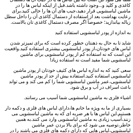
کاغذی و کلید و...وجود داشته باشد.قبل از اینکه لباس ها را در
ماشین لباسشویی قرار دهید،جیب های آن ها را خالی کنید.برای
رعایت بهداشت بعد از استفاده از دستمال کاغذی آن را داخل سطل
زباله بیاندازید؛ خصوصاً اگر مصرف دستمال کاغذی تان بالاست.
به اندازه از پودر لباسشویی استفاده کنید
شاید تا به حال به ذهنتان خطور کرده است که برای تمیزتر شدن
لباس های خودتان،از پودر لباسشویی بیشتری استفاده کنید.واقعیت
این است که نه استفاده کم از پودر لباسشویی برای ماشین
لباسشویی شما مفید است نه استفاده زیاد!
سعی کنید که به اندازه لباس های کثیف خودتان از پودر ماشین
لباسشویی استفاده کنید.استفاده بیش از حد از پودر ماشین
لباسشویی،عمر ماشین لباسشویی شما را کم می کند و می تواند
باعث اسراف در آب و برق شود.
اشیاء فلزی به ماشین لباسشویی شما آسیب می رسانند.
بسیاری از ما به ویژه ما خانم ها،دارای لباس های فلزی و دکمه دار
هستیم.این لباس ها با هر ضربه ای که به ماشین لباسشویی می
زنند،آسیب زیادی به ماشین لباسشویی وارد می کنند.به همین
خاطر،توصیه می شود که برای بالا بردن عمر ماشین
لباسشویی،لباس هایی که دارای دکمه های فلزی می باشند را در