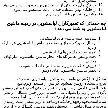
شستن بیرون می زند.
لاستیک های حفاظتی از آب ماشین پوسیده و آب پس می دهد.
از جایگاه پودر استفاده چندانی بابت شستشو نمی شود.
مشکل با شستن با آب گرم داریم.
چه خدماتی که تعمیرکاران لباسشویی در زمینه ماشین
لباسشویی به شما می دهد؟
سرویس کلیه ماشین های لباسشویی
ارسال تعمیرکار مجاز و متخصص ماشین لباسشویی هر مارک
و برند
تعمیر سریع ماشین های لباسشویی
تحت پوشش تعمیرگاه های مجاز ماشین لباسشویی مارکهای
مختلف
فروش قطعات مربوط به ماشین های لباسشویی
تعمیر ماشین لباسشویی های دوقلو
مشکل ۱:ﺑﺎ ﮐﺸﯿﺪن وﻟﻮم ﺗﺎﯾﻤﺮ ماشین لباسشویی به طرف
ﺑﯿﺮون،دستگاه روﺷﻦ نمیشود.اﮔﺮ ﭘﺲ از ﮐﺸﯿﺪن وﻟﻮم،ﻫﯿﭻ
عکسالعمل ﺧﺎﺻﯽ از ﻣﺎﺷﯿﻦ دﯾﺪه نشود،و حتی ﻻﻣﭗ ﺧﺒﺮ ﻧﯿﺰ روﺷﻦ
ﻧگردد؛ موارد زیر را بعنوان ﻋﻠﻞ احتمالی بروز چنین مشکلی در نظر
داشته باشید:۱٫ ﭘﺮﯾﺰ ﺑﺮق ﻧﺪارد.۲٫ دوﺷﺎﺧﻪ و ﯾﺎ ﮐﺎﺑﻞ راﺑﻂ ﻣﻌﯿﻮب
ﺷﺪه است.نحوه رفع:درحالیکه دوﺷﺎﺧﻪ ﺑﻪ ﭘﺮﯾﺰ ﻣﺘﺼﻞ اﺳﺖ،رﺳﯿﺪن
ﺑﺮق ﺑﻪ ﺗﺮﻣﯿﻨﺎل ﻣﺎﺷﯿﻦ را ﺗﻮﺳﻂ ولتمتر بررسی ﮐﻨﯿﺪ.اﮔﺮ ﺑﺮق از ﭘﺮﯾﺰ