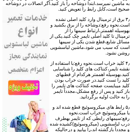
ﺑﻪ ﻣﺎﺷﯿﻦ نمیرسد،اﺑﺘﺪا دوشاخه را باز کنید.اﮔﺮ اﺗﺼﺎﻻت در دوشاخه
ﺻﺤﯿﺢ اﺳﺖ،ﮐﺎﺑﻞ راﺑﻂ را ﺗﻌﻮﯾﺾ کنید.
۳٫ ﺑﺮق از ﺗﺮﻣﯿﻨﺎل وارد ﮐﻠﯿﺪ اﺻﻠﯽ ﻧﺸﺪه
است.نحوه رﻓﻊ:دوشاخه را از ﺑﺮق بکشید و
بهوسیله اهممتر،ارﺗﺒﺎط سیمها را از
ﺗﺮﻣﯿﻨﺎل ﺗﺎ ﮐﻠﯿﺪ اﺻﻠﯽ ﺗﺎﯾﻤﺮ چک کنید.یکی از
مسائل شایع،ﻗﻄﻊ شدن ﯾﮑﯽ از سیمها
است که سبب می شود،ﻣﺎﺷﯿﻦ لباسشویی
روﺷﻦ نشود.
۴٫ ﮐﻠﯿﺪ ﺧﺮاب اﺳﺖ.نحوه رفع:ﺑﺎ اﺳﺘﻔﺎده از
ﻧﻘﺸﻪ ﺗﺎﯾﻤﺮ،ﮐﻨﺘﺎﮐﺖ ﻫﺎی ﮐﻠﯿﺪ را ﺷﻨﺎﺳﺎﯾﯽ
کنید.بهوسیله اهممتر هرکدام از قطبهای
ﮐﻠﯿﺪ را ﺗﺴﺖ ﮐﻨﯿﺪ.در ﺻﻮرت ﺧﺮاب ﺑﻮدن
ﮐﻠﯿﺪ میبایست ﺻﻔﺤﻪ ﮐﻨﺘﺎﮐﺖ ﻫﺎی ﺗﺎﯾﻤﺮ را
باز کنید و ﭘﺲ از رﻓﻊ مشکل،مجدداً ﺗﺎﯾﻤﺮ
را به حالت اوﻟﯿﻪ برگردانید.
۵٫ رابط های ﻣﯿﮑﺮوﺳﻮﺋﯿﭻ ﻗﻄﻊ شده اند و
ﯾﺎ ﻣﯿﮑﺮوﺳﻮﺋﯿﭻ ﺧﺮاب اﺳﺖ.نحوه
رفع:سیمهای راﺑﻄﯽ ﮐﻪ از ﺗﺎﯾﻤﺮ بهطرف
درب لباسشویی (ﻣﯿﮑﺮوﺳﻮﺋﯿﭻ)کشیده شده
و مجدداً بازگشته اند،را ﺑﯿﺎﺑﯿﺪ و درحالیکه