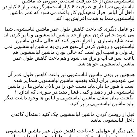
لباسشویی بیش از حد ظرفیت است.در صورتی که ماشین
لباسشویی شما دارای ظرفیت ۶ کیلو است،هرگز بیشتر از ۶ کیلو در
داخل آن لباس قرار ندهید.این کار باعث می شود که عمر ماشین
لباسشویی شما به شدت افزایش پیدا کند.
دو عامل دیگری که باعث کاهش طول عمر ماشین لباسشویی شما
می شوند،خالی کردن بیش از حد ماشین لباسشویی و یا پر کردن آن
است.شاید بسیاری از افراد تصور کنند که خالی ماندن ماشین
لباسشویی و روشن کردن آن،هیچ ضرری به ماشین لباسشویی نمی
زند.ولی واقعیت این است که خالی بودن ماشین لباسشویی هم
باعث اسراف آب و برق می شود و هم باعث کاهش طول عمر
ماشین لباسشویی خواهد شد.
همچنین،پر بودن ماشین لباسشویی نیز باعث کاهش طول عمر آن
می شود.پس برای اینکه بفهمید ماشین لباسشویی شما پر شده
است یا هنوز جا دارد،باید دست خود را در بالای لباس ها در ماشین
لباسشویی قرار دهید و کمی فشار دهید.در صورتی که اندازه ۱
انگشت میان سقف ماشین لباسشویی و لباس ها وجود داشت،دیگر
نباید ماشین لباسشویی را پر کنید.
قبل از روشن کردن ماشین لباسشویی چک کنید ذستمال کاغذی
داخل لباسشویی نباشد
یکی دیگر از عواملی که باعث کاهش طول عمر ماشین لباسشویی
شما می شود این است که بین لباس ها یا در جیب آن ها دستمال