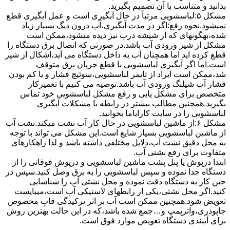
بدانید و متناسب با آن تصمیم بگیرید.
مشکل ۵:لباسشویی مرتباً در ﺣﺎل آﺑﮕﯿﺮی اﺳﺖ و ﻋﻤﻞ آﺑﮕﯿﺮی ﻗﻄﻊ
نمیشود.نحوه رﻓﻊ:اﮔﺮ در ﻣﺪت آﺑﮕﯿﺮی،آب درون دﯾﮓ ﺑﺴﯿﺎر زﯾﺎد
ﺷﺪه،بهگونهای ﮐﻪ از ﺷﯿﺸﻪ درب ﻧﯿﺰ دﯾﺪه میشود،ممکن است
مشکل از شیر ورودی آب باشد.در صورتی که اتصال برق دستگاه را
قطع کرده اید اما همچنان آب به داخل دستگاه می آید،اشکال از شیر
است.اما اگر آبگیری لباسشویی با قطع جریان برق متوقف
شد،ممکن است ایراد از تایمر لباسشویی،سوئیچ فشار و یا کم بودن
فشار آب شیلنگ ورودی آب باشد.توصیه می کنیم با تعمیرکار
متخصص برای مشکل یابی و رفع مشکل لباسشویی خود تماس
بگیرید.همچنین مطالب بیشتر در رابطه با مشکلات آبگیری
لباسشویی را در سایت کاراباما بخوانید.
مشکل ۶:از ﻣﺎﺷﯿﻦ لباسشویی در ﺣﺎل ﮐﺎر آب ﻧﺸﺖ میکند.نشت آب
از ماشین لباسشویی بسیار شایع است.این مشکل می تواند با توجه
به محل دقیق نشت آب،دلایل مختلفی داشته باشد و لذا راهکارهای
متفاوت برای رفع نشتی آب.
ابتدا درپوش یا پنل ﭘﺸﺖ ﻣﺎﺷﯿﻦ لباسشویی و درپوش ﻓﻮﻗﺎﻧﯽ را از
دستگاه ﺟﺪا ﻧﻤﻮده و ﺳﭙﺲ لباسشویی را ﺑﻪ ﺑﺮق وصل ﮐﻨﯿﺪ.سپس در
حین کار به دستگاه دقت نموده و ﻣﺤﻞ نشتی آب را ﺷﻨﺎﺳﺎﯾﯽ
کنید.اﮔﺮ ﻣﺤﻞ نشتی،ﯾﮑﯽ از رابطهای ﻻﺳﺘﯿﮑﯽ آب اﺳﺖ،میبایست
ﺗﻌﻮﯾﺾ شود.همچنین ﻣﻤﮑﻦ اﺳﺖ آب بر اثر ﺗﺮﮐﯿﺪﮔﯽ قابِ ﻣﺨﺼﻮص
ﺟﺎﭘﻮدری،واترپمپ و…جمع شده ﺑﺎﺷﺪ،ﮐﻪ در این حالت بهترین روش
برای آببندی دستگاه ﺗﻌﻮﯾﺾ ﻣﻮارد ﻓﻮق اﺳﺖ.