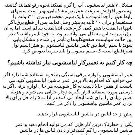
مشکل ۷:ﻫﯿﺘﺮ لباسشویی آب را ﮔﺮم نمیکند.نحوه رﻓﻊ:ﻫﻤﺎﻧﻨﺪ ﮔﺬﺷﺘﻪ
بهمنظور اﻓﺰاﯾﺶ ﺳﺮﻋﺖ ﻋﻤﻞ در مشکلیابی،بهتر است سیمهای
راﺑﻂ ﻫﯿﺘﺮ را ﺟﺪا ﻧﻤﻮده و ﺑﺎ ﯾﮏ ﺳﯿﻢ ﻣﺨﺼﻮص،برق ۲۲۰ ولت را
مستقیماً و برای ۱۰ ﺛﺎﻧﯿﻪ ﺑﻪ ﻫﯿﺘﺮ وصل نمایید.ﭘﺲ از ﻗﻄﻊ ﺑﺮق،اﮔﺮ
پایههای اﻟﻤﻨﺖ یا هیتر کمی ﮔﺮم ﺷﺪه اند،اﻟﻤﻨﺖ ﺳﺎﻟﻢ است اما ﺑﻪ آن
ﺑﺮق نمیرسد.اﯾﻦ ﻣﺸﮑﻞ می تواند مربوط به ﺧﻮد ﺗﺎﯾﻤﺮ باشد،ﮐﻪ در
این حالت میبایست صفحهکلیدهای ﺗﺎﯾﻤﺮ باز شده و مشکل یابی
شود؛ ﯾﺎ ﺳﯿﻢ راﺑﻂ ﺑﯿﻦ ﺗﺎﯾﻤﺮ ماشین لباسشویی و ﻫﯿﺘﺮ (سیم ﻧﻮل
ﻫﯿﺘﺮ)ﻗﻄﻊ اﺳﺖ،ﮐﻪ ﺳﯿﻢ ﻣﻌﯿﻮب را ﺑﺎﯾﺪ سریعاً ﺗﻌﻮﯾﺾ کرد.
چه کار کنیم به تعمیرکار لباسشویی نیاز نداشته باشیم؟
عمر لباسشویی و لوازم برقی بستگی به نحوه استفاده شما دارد.اگر
می خواهید که اقدام به بالا بردن عمر ماشین لباسشویی کنید،می
بایست از همین حالا دست به کار شوید.به هر حال لوازم برقی اگر به
درستی مورد استفاده قرار نگیرند،دچار خرابی می شوند و هزینه
تعمیر زیادی را برای شما ایجاد می کنند.در ادامه ۵ راه حل برای بالا
بردن عمر ماشین لباسشویی را ذکر می کنیم.
بیش از حد لباس در ماشین لباسشویی قرار ندهید
یکی از خطرناک ترین کار هایی که می توانید انجام دهید و عمر
ماشین لباسشویی را کم کنید،قرار دادن لباس ها در ماشین