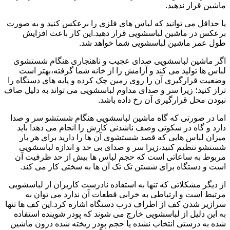
ماشین قرار ندهید.
یا حداقل می توانید که لباس های فلزی را برعکس کنید و به صورت
برعکس در ماشین لباسشویی قرار دهید.این کار باعث افزایش
طول عمر ماشین لباسشویی شما خواهد شد.
اگر ماشین لباسشویی صدای عجیب و ناهنجاری هنگام شستشوی
لباس ها تولید می کند و آرامش را از خانه شما گرفته،بهتر است
وضعیت قرارگیری آن را روی زمین چک کرده و پایه های دستگاه را
تراز کنید؛ زیرا سر و صدای مداوم لباسشویی می تواند به دلیل صاف
نبودن محل قرارگیری آن رخ داده باشد.
اما در صورتی که گاه ماشین لباسشویی هنگام شستشو سر و صدا
دارد و گاه در سکوتی وصف ناشدنی کارش را انجام می دهد! باید
میزان لباس هایی که قصد شستشوی آن ها را دارید برای هر بار
شستشو تنظیم کنید،زیرا سر و صدای بی حد و اندازه لباسشویی
مربوط به ساعاتی است که حجم لباس ها بیش از حد ظرفیت آن
است و دستگاه برای شستن تک تک آن ها به سختی کار می کند.
از دیگر مشکلاتی که تنها به استفاده نادرست کاربران از لباسشویی
مرتبط است و ارتباطی به خرابی قطعات آن ندارد می توان به
سرازیر شدن کف از اطراف درب دستگاه اشاره کرد.این کف ها تنها
به این دلیل از لباسشویی خارج می شوند که پودر شوینده استفاده
شده به درستی انتخاب نشده یا حجم پودر ریخته شده درون ماشین