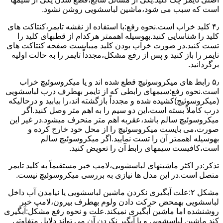
است که سبب می شود،ﻣﺎﺷﯿﻦ لباسشویی روﺷﻦ نشود.
۴٫ ﮐﻠﯿﺪ ﺧﺮاب اﺳﺖ.نحوه رفع:ﺑﺎ اﺳﺘﻔﺎده از ﻧﻘﺸﻪ ﺗﺎﯾﻤﺮ،ﮐﻨﺘﺎﮐﺖ ﻫﺎی
ﮐﻠﯿﺪ را ﺷﻨﺎﺳﺎﯾﯽ کنید.بهوسیله اهممتر هرکدام از قطبهای ﮐﻠﯿﺪ را
ﺗﺴﺖ ﮐﻨﯿﺪ.در ﺻﻮرت ﺧﺮاب ﺑﻮدن ﮐﻠﯿﺪ میبایست ﺻﻔﺤﻪ ﮐﻨﺘﺎﮐﺖ ﻫﺎی
ﺗﺎﯾﻤﺮ را باز کنید و ﭘﺲ از رﻓﻊ مشکل،مجدداً ﺗﺎﯾﻤﺮ را به حالت اوﻟﯿﻪ
برگردانید.
۵٫ رابط های ﻣﯿﮑﺮوﺳﻮﺋﯿﭻ ﻗﻄﻊ شده اند و ﯾﺎ ﻣﯿﮑﺮوﺳﻮﺋﯿﭻ ﺧﺮاب
اﺳﺖ.نحوه رفع:سیمهای راﺑﻄﯽ ﮐﻪ از ﺗﺎﯾﻤﺮ بهطرف درب لباسشویی
(ﻣﯿﮑﺮوﺳﻮﺋﯿﭻ)کشیده شده و مجدداً بازگشته اند،را ﺑﯿﺎﺑﯿﺪ و درحالیکه
درب کاملاً ﺑﺴﺘﻪ اﺳﺖ،اﯾﻦ دو ﺳﯿﻢ را ﺑﻪ اﻫﻢ ﻣﺘﺮ وصل کنید.اﮔﺮ
ﻣﯿﮑﺮوﺳﻮﺋﯿﭻ ﺳﺎﻟﻢ ﺑﺎﺷﺪ،ﻋﻘﺮﺑﻪ اهم متر ﻣﻨﺤﺮف میشود.در ﻏﯿﺮ اﯾﻦ
ﺻﻮرت،می بایست ﻣﯿﮑﺮوﺳﻮﺋﯿﭻ را از ﻣﺤﻞ خود ﺧﺎرج کرده و
بهوسیله اهممتر آن را ﺗﺴﺖ ﻧﻤﺎﯾﯿﺪ.اﮔﺮ ﻣﯿﮑﺮوﺳﻮﺋﯿﭻ ﺳﺎﻟﻢ
اﺳﺖ،ﮐﺎﻓﯿﺴﺖ سیمهای راﺑﻄ آن را ﺗﻌﻮﯾﺾ کنید.
ﺗﺬﮐﺮ:در اﮐﺜﺮ ماشینهای لباسشویی،ﻻﻣﭗ ﺧﺒﺮ مستقیماً ﺑﻪ ﮐﻠﯿﺪ ﺗﺎﯾﻤﺮ
ﻣﺘﺼﻞ اﺳﺖ.در اﯾﻦ مدل ها ﻧﯿﺎزی ﺑﻪ بررسی ﻣﯿﮑﺮوﺳﻮﺋﯿﭻ نیست.
مشکل ۲:علت آبگیری نکردن ماشین لباسشویی یا نیامدن آب داخل
لباسشویی بهمحض ﺣﺮﮐﺖ دادن وﻟﻮم بهطرف ﺑﯿﺮون،ﻻﻣﭗ ﺧﺒﺮ
روشنشده اﻣﺎ ﻣﺎﺷﯿﻦ آﺑﮕﯿﺮی نمیکند.ﻋﻠﺖ و نحوه رﻓﻊ مشکل:آبگیری
کند ماشین لباسشویی و یا آبگیر نکردن آن می تواند دلایل متفاوتی