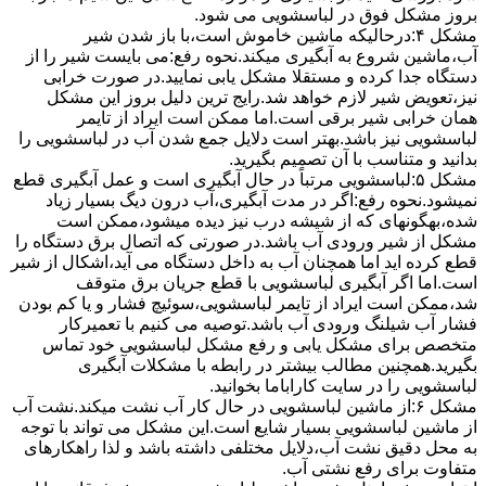
ﺑﺮوز مشکل ﻓﻮق در لباسشویی می شود.
مشکل ۴:درحالیکه ﻣﺎﺷﯿﻦ ﺧﺎﻣﻮش اﺳﺖ،ﺑﺎ ﺑﺎز ﺷﺪن ﺷﯿﺮ
آب،ﻣﺎﺷﯿﻦ ﺷﺮوع ﺑﻪ آﺑﮕﯿﺮی میکند.نحوه رﻓﻊ:می بایست ﺷﯿﺮ را از
دستگاه جدا کرده و مستقلا مشکل یابی نمایید.در صورت خرابی
نیز،تعویض شیر لازم خواهد شد.رایج ترین دلیل بروز این مشکل
همان خرابی شیر برقی است.اما ممکن است ایراد از تایمر
لباسشویی نیز باشد.بهتر است دلایل جمع شدن آب در لباسشویی را
بدانید و متناسب با آن تصمیم بگیرید.
مشکل ۵:لباسشویی مرتباً در ﺣﺎل آﺑﮕﯿﺮی اﺳﺖ و ﻋﻤﻞ آﺑﮕﯿﺮی ﻗﻄﻊ
نمیشود.نحوه رﻓﻊ:اﮔﺮ در ﻣﺪت آﺑﮕﯿﺮی،آب درون دﯾﮓ ﺑﺴﯿﺎر زﯾﺎد
ﺷﺪه،بهگونهای ﮐﻪ از ﺷﯿﺸﻪ درب ﻧﯿﺰ دﯾﺪه میشود،ممکن است
مشکل از شیر ورودی آب باشد.در صورتی که اتصال برق دستگاه را
قطع کرده اید اما همچنان آب به داخل دستگاه می آید،اشکال از شیر
است.اما اگر آبگیری لباسشویی با قطع جریان برق متوقف
شد،ممکن است ایراد از تایمر لباسشویی،سوئیچ فشار و یا کم بودن
فشار آب شیلنگ ورودی آب باشد.توصیه می کنیم با تعمیرکار
متخصص برای مشکل یابی و رفع مشکل لباسشویی خود تماس
بگیرید.همچنین مطالب بیشتر در رابطه با مشکلات آبگیری
لباسشویی را در سایت کاراباما بخوانید.
مشکل ۶:از ﻣﺎﺷﯿﻦ لباسشویی در ﺣﺎل ﮐﺎر آب ﻧﺸﺖ میکند.نشت آب
از ماشین لباسشویی بسیار شایع است.این مشکل می تواند با توجه
به محل دقیق نشت آب،دلایل مختلفی داشته باشد و لذا راهکارهای
متفاوت برای رفع نشتی آب.