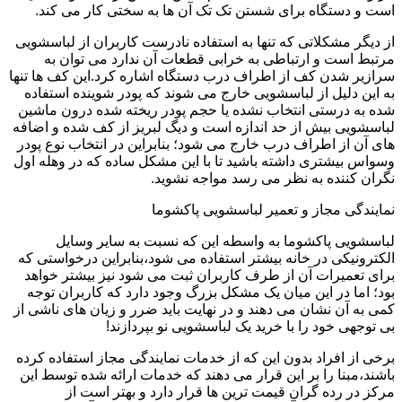
است و دستگاه برای شستن تک تک آن ها به سختی کار می کند.
از دیگر مشکلاتی که تنها به استفاده نادرست کاربران از لباسشویی
مرتبط است و ارتباطی به خرابی قطعات آن ندارد می توان به
سرازیر شدن کف از اطراف درب دستگاه اشاره کرد.این کف ها تنها
به این دلیل از لباسشویی خارج می شوند که پودر شوینده استفاده
شده به درستی انتخاب نشده یا حجم پودر ریخته شده درون ماشین
لباسشویی بیش از حد اندازه است و دیگ لبریز از کف شده و اضافه
های آن از اطراف درب خارج می شود؛ بنابراین در انتخاب نوع پودر
وسواس بیشتری داشته باشید تا با این مشکل ساده که در وهله اول
نگران کننده به نظر می رسد مواجه نشوید.
نمایندگی مجاز و تعمیر لباسشویی پاکشوما
لباسشویی پاکشوما به واسطه این که نسبت به سایر وسایل
الکترونیکی در خانه بیشتر استفاده می شود،بنابراین درخواستی که
برای تعمیرات آن از طرف کاربران ثبت می شود نیز بیشتر خواهد
بود؛ اما در این میان یک مشکل بزرگ وجود دارد که کاربران توجه
کمی به آن نشان می دهند و در نهایت باید ضرر و زیان های ناشی از
بی توجهی خود را با خرید یک لباسشویی نو بپردازند!
برخی از افراد بدون این که از خدمات نمایندگی مجاز استفاده کرده
باشند،مبنا را بر این قرار می دهند که خدمات ارائه شده توسط این
مرکز در رده گران قیمت ترین ها قرار دارد و بهتر است از