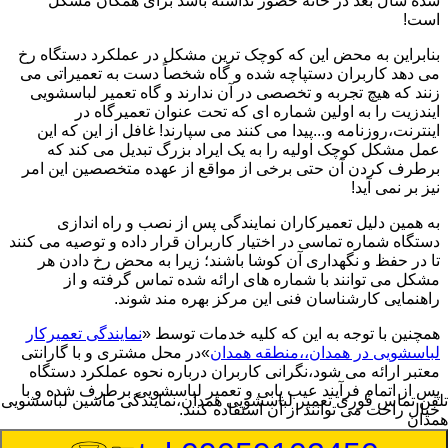
شده سال بعد در خانه حضور نداشته باشد برای همگان مشکل
است!
بنابراین به محض این که کوچک ترین مشکل در عملکرد دستگاه رخ
می دهد کاربران دستپاچه شده و گاه شخصاً دست به تعمیراتی می
زنند که هیچ تجربه و تخصصی در آن ندارند و گاه تعمیر لباسشویی
ایندزیت را به اولین شماره ای که تحت عنوان تعمیرگاه در
اینترنت،روزنامه و...پیدا می کنند می سپارند! غافل از این که این
عمل مشکل کوچک اولیه را به یک ایراد بزرگ تبدیل می کند که
برطرف کردن آن حتی برخی از مواقع از عهده متخصصین این امر
نیز بر نمی آید!
به همین دلیل تعمیرکاران نمایندگی پس از نصب و راه اندازی
دستگاه شماره تماسی در اختیار کاربران قرار داده و توصیه می کنند
تا در حفظ و نگهداری آن کوشا باشند؛ زیرا به محض رخ دادن هر
مشکل می توانند با شماره های ارائه شده تماس گرفته و از
راهنمایی کارشناسان فنی این مرکز بهره مند شوند.
همچنین با توجه به این که کلیه خدمات توسط «
نمایندگی تعمیرکار
لباسشویی در همدان،،منطقه همدان
»در محل مشتری و با گارانتی
معتبر ارائه می شود،نگرانی کاربران درباره نحوه عملکرد دستگاه
پس از اتمام فرآیند عیب یابی و تعمیر لباسشویی برطرف شده و با
تلفن تماس فوری
تعمیر لباسشویی همدان،نمایندگی ماشین لباسشویی
خیال راحت می توانند از آن استفاده کنند.
همدان