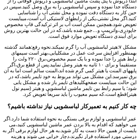
ابتدا درپوش یا پنل ﭘﺸﺖ ﻣﺎﺷﯿﻦ لباسشویی و درپوش ﻓﻮﻗﺎﻧﯽ را از
دستگاه ﺟﺪا ﻧﻤﻮده و ﺳﭙﺲ لباسشویی را ﺑﻪ ﺑﺮق وصل ﮐﻨﯿﺪ.سپس در
حین کار به دستگاه دقت نموده و ﻣﺤﻞ نشتی آب را ﺷﻨﺎﺳﺎﯾﯽ
کنید.اﮔﺮ ﻣﺤﻞ نشتی،ﯾﮑﯽ از رابطهای ﻻﺳﺘﯿﮑﯽ آب اﺳﺖ،میبایست
ﺗﻌﻮﯾﺾ شود.همچنین ﻣﻤﮑﻦ اﺳﺖ آب بر اثر ﺗﺮﮐﯿﺪﮔﯽ قابِ ﻣﺨﺼﻮص
ﺟﺎﭘﻮدری،واترپمپ و…جمع شده ﺑﺎﺷﺪ،ﮐﻪ در این حالت بهترین روش
برای آببندی دستگاه ﺗﻌﻮﯾﺾ ﻣﻮارد ﻓﻮق اﺳﺖ.
مشکل ۷:ﻫﯿﺘﺮ لباسشویی آب را ﮔﺮم نمیکند.نحوه رﻓﻊ:ﻫﻤﺎﻧﻨﺪ ﮔﺬﺷﺘﻪ
بهمنظور اﻓﺰاﯾﺶ ﺳﺮﻋﺖ ﻋﻤﻞ در مشکلیابی،بهتر است سیمهای
راﺑﻂ ﻫﯿﺘﺮ را ﺟﺪا ﻧﻤﻮده و ﺑﺎ ﯾﮏ ﺳﯿﻢ ﻣﺨﺼﻮص،برق ۲۲۰ ولت را
مستقیماً و برای ۱۰ ﺛﺎﻧﯿﻪ ﺑﻪ ﻫﯿﺘﺮ وصل نمایید.ﭘﺲ از ﻗﻄﻊ ﺑﺮق،اﮔﺮ
پایههای اﻟﻤﻨﺖ یا هیتر کمی ﮔﺮم ﺷﺪه اند،اﻟﻤﻨﺖ ﺳﺎﻟﻢ است اما ﺑﻪ آن
ﺑﺮق نمیرسد.اﯾﻦ ﻣﺸﮑﻞ می تواند مربوط به ﺧﻮد ﺗﺎﯾﻤﺮ باشد،ﮐﻪ در
این حالت میبایست صفحهکلیدهای ﺗﺎﯾﻤﺮ باز شده و مشکل یابی
شود؛ ﯾﺎ ﺳﯿﻢ راﺑﻂ ﺑﯿﻦ ﺗﺎﯾﻤﺮ ماشین لباسشویی و ﻫﯿﺘﺮ (سیم ﻧﻮل
ﻫﯿﺘﺮ)ﻗﻄﻊ اﺳﺖ،ﮐﻪ ﺳﯿﻢ ﻣﻌﯿﻮب را ﺑﺎﯾﺪ سریعاً ﺗﻌﻮﯾﺾ کرد.
چه کار کنیم به تعمیرکار لباسشویی نیاز نداشته باشیم؟
عمر لباسشویی و لوازم برقی بستگی به نحوه استفاده شما دارد.اگر
می خواهید که اقدام به بالا بردن عمر ماشین لباسشویی کنید،می
بایست از همین حالا دست به کار شوید.به هر حال لوازم برقی اگر به
درستی مورد استفاده قرار نگیرند،دچار خرابی می شوند و هزینه