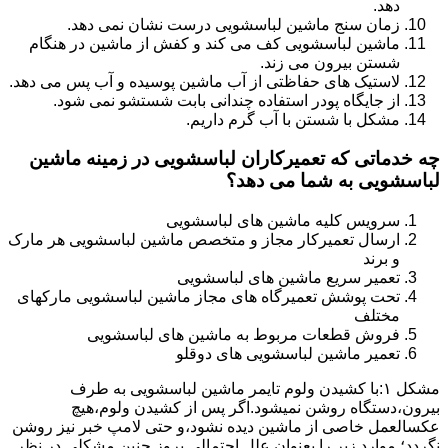
دهد.
زمان سنج ماشین لباسشویی درست نشان نمی دهد.
ماشین لباسشویی کف می کند و کفش از ماشین در هنگام
شستن بیرون می زند.
لاستیک های حفاظتی از آب ماشین پوسیده و آب پس می دهد.
از جایگاه پودر استفاده چندانی بابت شستشو نمی شود.
مشکل با شستن با آب گرم داریم.
چه خدماتی که تعمیرکاران لباسشویی در زمینه ماشین
لباسشویی به شما می دهد؟
سرویس کلیه ماشین های لباسشویی
ارسال تعمیرکار مجاز و متخصص ماشین لباسشویی هر مارک
و برند
تعمیر سریع ماشین های لباسشویی
تحت پوشش تعمیرگاه های مجاز ماشین لباسشویی مارکهای
مختلف
فروش قطعات مربوط به ماشین های لباسشویی
تعمیر ماشین لباسشویی های دوقلو
مشکل ۱:ﺑﺎ ﮐﺸﯿﺪن وﻟﻮم ﺗﺎﯾﻤﺮ ماشین لباسشویی به طرف
ﺑﯿﺮون،دستگاه روﺷﻦ نمیشود.اﮔﺮ ﭘﺲ از ﮐﺸﯿﺪن وﻟﻮم،ﻫﯿﭻ
عکسالعمل ﺧﺎﺻﯽ از ﻣﺎﺷﯿﻦ دﯾﺪه نشود،و حتی ﻻﻣﭗ ﺧﺒﺮ ﻧﯿﺰ روﺷﻦ
ﻧگردد؛ موارد زیر را بعنوان ﻋﻠﻞ احتمالی بروز چنین مشکلی در نظر