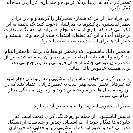
تعمیرکاری که به آن ها نزدیک تر بوده و چند باری کار آن را دیده اند
کمک بگیرند!
این افراد قبل از این که شماره تعمیرکار را گرفته و وی را برای
تعمیر لباسشویی پاکشوما به منزلشان دعوت کنند،یک لحظه به این
فکر نمی کنند که آیا وی از عهده انجام تعمیرات این دستگاه متفاوت
بر خواهد آمد؟ یا این که قطعات استفاده شده از چه نوعی هستند و
جنس آن ها برای استفاده مناسب است یا خیر؟
به همین دلیل لباسشویی که زخمش توسط یک پزشک نامعتبر التیام
پیدا کرده و از قطعات نامناسب برای تعمیر آن استفاده شده،پس از
مدت زمان کوتاهی چشم از جهان فرو می بندد و ترجیح می دهد
برای همیشه خاموش باقی بماند.
بنابراین اگر نمی خواهید ماشین لباسشویی به سرنوشتی دچار شود
که غیرقابل تغییر است،بهتر است به تعمیرکارانی اعتماد کنید که در
این زمینه سال ها تجربه و تخصص دارند و از سوی نمایندگی مجاز
اعزام می شوند.
تعمیر لباسشویی ایندزیت را به متخصص آن بسپارید
ماشین لباسشویی از جمله لوازم خانگی گران قیمت است که
خانواده ها هنگام خرید آن به استفاده چندین و چند ساله از دستگاه
فکر می کنند و تصور این که لباسشویی زیبا و جذابی که خریداری