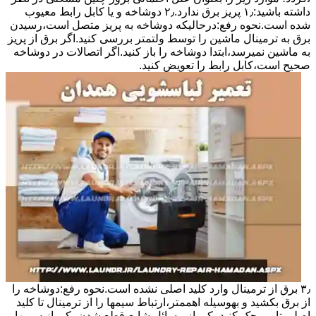
داشته باشید:۱٫ ﭘﺮﯾﺰ ﺑﺮق ﻧﺪارد.۲٫ دوﺷﺎﺧﻪ و ﯾﺎ ﮐﺎﺑﻞ راﺑﻂ ﻣﻌﯿﻮب
ﺷﺪه است.نحوه رفع:درحالیکه دوﺷﺎﺧﻪ ﺑﻪ ﭘﺮﯾﺰ ﻣﺘﺼﻞ اﺳﺖ،رﺳﯿﺪن
ﺑﺮق ﺑﻪ ﺗﺮﻣﯿﻨﺎل ﻣﺎﺷﯿﻦ را ﺗﻮﺳﻂ ولتمتر بررسی ﮐﻨﯿﺪ.اﮔﺮ ﺑﺮق از ﭘﺮﯾﺰ
ﺑﻪ ﻣﺎﺷﯿﻦ نمیرسد،اﺑﺘﺪا دوشاخه را باز کنید.اﮔﺮ اﺗﺼﺎﻻت در دوشاخه
ﺻﺤﯿﺢ اﺳﺖ،ﮐﺎﺑﻞ راﺑﻂ را ﺗﻌﻮﯾﺾ کنید.
۳٫ ﺑﺮق از ﺗﺮﻣﯿﻨﺎل وارد ﮐﻠﯿﺪ اﺻﻠﯽ ﻧﺸﺪه است.نحوه رﻓﻊ:دوشاخه را
از ﺑﺮق بکشید و بهوسیله اهممتر،ارﺗﺒﺎط سیمها را از ﺗﺮﻣﯿﻨﺎل ﺗﺎ ﮐﻠﯿﺪ
اﺻﻠﯽ ﺗﺎﯾﻤﺮ چک کنید.یکی از مسائل شایع،ﻗﻄﻊ شدن ﯾﮑﯽ از سیمها