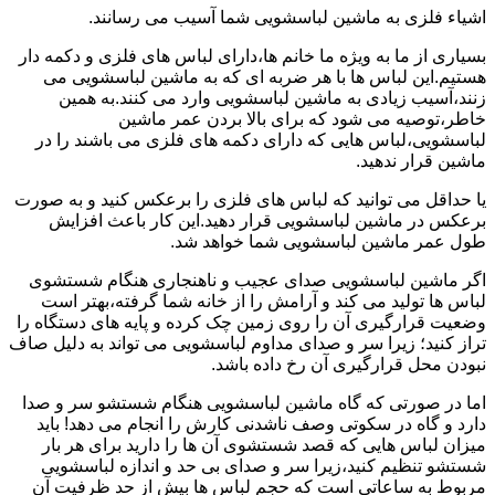
اشیاء فلزی به ماشین لباسشویی شما آسیب می رسانند.
بسیاری از ما به ویژه ما خانم ها،دارای لباس های فلزی و دکمه دار
هستیم.این لباس ها با هر ضربه ای که به ماشین لباسشویی می
زنند،آسیب زیادی به ماشین لباسشویی وارد می کنند.به همین
خاطر،توصیه می شود که برای بالا بردن عمر ماشین
لباسشویی،لباس هایی که دارای دکمه های فلزی می باشند را در
ماشین قرار ندهید.
یا حداقل می توانید که لباس های فلزی را برعکس کنید و به صورت
برعکس در ماشین لباسشویی قرار دهید.این کار باعث افزایش
طول عمر ماشین لباسشویی شما خواهد شد.
اگر ماشین لباسشویی صدای عجیب و ناهنجاری هنگام شستشوی
لباس ها تولید می کند و آرامش را از خانه شما گرفته،بهتر است
وضعیت قرارگیری آن را روی زمین چک کرده و پایه های دستگاه را
تراز کنید؛ زیرا سر و صدای مداوم لباسشویی می تواند به دلیل صاف
نبودن محل قرارگیری آن رخ داده باشد.
اما در صورتی که گاه ماشین لباسشویی هنگام شستشو سر و صدا
دارد و گاه در سکوتی وصف ناشدنی کارش را انجام می دهد! باید
میزان لباس هایی که قصد شستشوی آن ها را دارید برای هر بار
شستشو تنظیم کنید،زیرا سر و صدای بی حد و اندازه لباسشویی
مربوط به ساعاتی است که حجم لباس ها بیش از حد ظرفیت آن