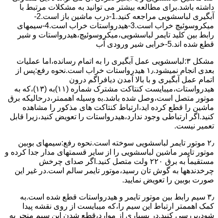
داشته باشد.برای مطالعه بیشتر می توانید به مشکلات مرتبط با
آبگیری لباسشویی مراجعه کنید.1-درب ﻣﺎﺷﯿﻦ ﺑﺎز اﺳﺖ.2-
ﻣﯿﮑﺮوﺳﻮﺋﯿﭻ ﺧﺮاب اﺳﺖ.3-ﻫﯿﺪرواﺳﺘﺎت ﺧﺮاب اﺳﺖ.4-سیمهای
راﺑﻂ ﺑﯿﻦ ﮐﻠﯿﺪ ﺗﺎﯾﻤﺮ لباسشویی،ﻣﯿﮑﺮوﺳﻮﺋﯿﭻ،ﻫﯿﺪرواﺳﺘﺎت و ﺷﯿﺮ
ﻗﻄﻊ ﺷﺪه اند.5-خرابی شیر ورودی آب
مشکل ۳:لباسشویی ﻋﻤﻞ آﺑﮕﯿﺮی را ﺑﻪ اﺗﻤﺎم رﺳﺎﻧﺪه،اﻣﺎ ﻋﻤﻠﯿﺎت
ﺑﻌﺪی اﻧﺠﺎم نمیشود.۱٫ ﻫﯿﺪرواﺳﺘﺎت ﺧﺮاب اﺳﺖ.نحوه رﻓﻊ:ﭘﺲ از
اﺗﻤﺎم عمل آﺑﮕﯿﺮی و ﺑﺎ ﺑﺎﻻ آﻣﺪن دﯾﺎﻓﺮاﮔﻢ درون
ﻫﯿﺪرواﺳﺘﺎت،میبایست ﮐﻨﺘﺎﮐﺖ ﻣﺸﺘﺮک شماره (۱۱)به (۱۳)،ﮐﻪ ﺑﻪ
ﻣﻮﺗﻮر ﻣﺘﺼﻞ اﺳﺖ،وﺻﻞ ﺷﺪه ﺑﺎﺷﺪ.ﺑه وسیله اهممتر،درحالیکه ﺑﺮق
ﻣﺎﺷﯿﻦ را ﻗﻄﻊ کرده اید،ارﺗﺒﺎط ﮐﻨﺘﺎﮐﺖ ﻫﺎی ﻣﺬﮐﻮر را ﻣﺸﺎﻫﺪه
کنید.اﮔﺮ ارﺗﺒﺎطی وجود ندارد،ﻫﯿﺪرواﺳﺘﺎت را ﺗﻌﻮﯾﺾ ﮐﻨﯿﺪ،زﯾﺮا قابل
ﺗﻌﻤﯿﺮ نیست.
۲٫ ﻣﻮﺗﻮر ﺗﺎﯾﻤﺮ لباسشویی ﺳﻮﺧﺘﻪ اﺳﺖ.نحوه رﻓﻊ:سیمهای ﺑﻮﺑﯿﻦ
ﻣﻮﺗﻮر ﺗﺎﯾﻤﺮ ماشین لباسشویی را از ﺳﺎﯾﺮ قسمتهای ﻣﺪار ﺟﺪا کرده و
مستقیماً ﺑﻪ برق ۲۲۰ وﻟﺖ ﻣﺘﺼﻞ کنید.اﮔﺮ ﺻﺪای ﭼﺮﺧﺶ
چرخدندهها به گوش تان رﺳﯿﺪ،ﻣﻮﺗﻮر ﺗﺎﯾﻤﺮ ﺳﺎﻟﻢ اﺳﺖ.در ﻏﯿﺮ اﯾﻦ
ﺻﻮرت ﺑﻮﺑﯿﻦ را ﺗﻌﻮﯾﺾ ﻧﻤﺎﯾﯿﺪ.
۳٫ ﺳﯿﻢ راﺑﻂ ﺑﯿﻦ ﻣﻮﺗﻮر ﺗﺎﯾﻤﺮ و ﻫﯿﺪرواﺳﺘﺎت ﻗﻄﻊ ﺷﺪه اﺳﺖ.به
کمک اهممتر ارﺗﺒﺎط اﯾﻦ ﺳﯿﻢ را،ﮐﻪ میبایست از روی ﻧﻘﺸﻪ ﭘﯿﺪا
ﺷﻮد،بررسی ﮐﻨﯿﺪ.در ﺑﺴﯿﺎری از موارد،ﻗﻄﻊ ﺷﺪن اﯾﻦ ﺳﯿﻢ ﻣﻨﺠﺮ ﺑﻪ