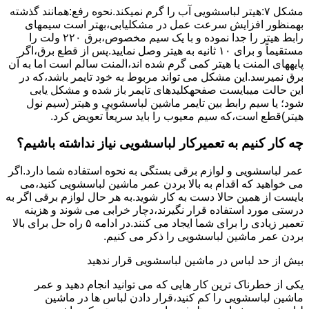
مشکل ۷:ﻫﯿﺘﺮ لباسشویی آب را ﮔﺮم نمیکند.نحوه رﻓﻊ:ﻫﻤﺎﻧﻨﺪ ﮔﺬﺷﺘﻪ
بهمنظور اﻓﺰاﯾﺶ ﺳﺮﻋﺖ ﻋﻤﻞ در مشکلیابی،بهتر است سیمهای
راﺑﻂ ﻫﯿﺘﺮ را ﺟﺪا ﻧﻤﻮده و ﺑﺎ ﯾﮏ ﺳﯿﻢ ﻣﺨﺼﻮص،برق ۲۲۰ ولت را
مستقیماً و برای ۱۰ ﺛﺎﻧﯿﻪ ﺑﻪ ﻫﯿﺘﺮ وصل نمایید.ﭘﺲ از ﻗﻄﻊ ﺑﺮق،اﮔﺮ
پایههای اﻟﻤﻨﺖ یا هیتر کمی ﮔﺮم ﺷﺪه اند،اﻟﻤﻨﺖ ﺳﺎﻟﻢ است اما ﺑﻪ آن
ﺑﺮق نمیرسد.اﯾﻦ ﻣﺸﮑﻞ می تواند مربوط به ﺧﻮد ﺗﺎﯾﻤﺮ باشد،ﮐﻪ در
این حالت میبایست صفحهکلیدهای ﺗﺎﯾﻤﺮ باز شده و مشکل یابی
شود؛ ﯾﺎ ﺳﯿﻢ راﺑﻂ ﺑﯿﻦ ﺗﺎﯾﻤﺮ ماشین لباسشویی و ﻫﯿﺘﺮ (سیم ﻧﻮل
ﻫﯿﺘﺮ)ﻗﻄﻊ اﺳﺖ،ﮐﻪ ﺳﯿﻢ ﻣﻌﯿﻮب را ﺑﺎﯾﺪ سریعاً ﺗﻌﻮﯾﺾ کرد.
چه کار کنیم به تعمیرکار لباسشویی نیاز نداشته باشیم؟
عمر لباسشویی و لوازم برقی بستگی به نحوه استفاده شما دارد.اگر
می خواهید که اقدام به بالا بردن عمر ماشین لباسشویی کنید،می
بایست از همین حالا دست به کار شوید.به هر حال لوازم برقی اگر به
درستی مورد استفاده قرار نگیرند،دچار خرابی می شوند و هزینه
تعمیر زیادی را برای شما ایجاد می کنند.در ادامه ۵ راه حل برای بالا
بردن عمر ماشین لباسشویی را ذکر می کنیم.
بیش از حد لباس در ماشین لباسشویی قرار ندهید
یکی از خطرناک ترین کار هایی که می توانید انجام دهید و عمر
ماشین لباسشویی را کم کنید،قرار دادن لباس ها در ماشین