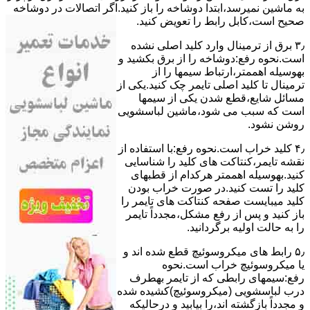
ﺑﻪ ﻣﺎﺷﯿﻦ نمیرسد،اﺑﺘﺪا دوشاخه را باز کنید.اﮔﺮ اﺗﺼﺎﻻت در دوشاخه
ﺻﺤﯿﺢ اﺳﺖ،ﮐﺎﺑﻞ راﺑﻂ را ﺗﻌﻮﯾﺾ کنید.
۳٫ ﺑﺮق از ﺗﺮﻣﯿﻨﺎل وارد ﮐﻠﯿﺪ اﺻﻠﯽ ﻧﺸﺪه
است.نحوه رﻓﻊ:دوشاخه را از ﺑﺮق بکشید و
بهوسیله اهممتر،ارﺗﺒﺎط سیمها را از
ﺗﺮﻣﯿﻨﺎل ﺗﺎ ﮐﻠﯿﺪ اﺻﻠﯽ ﺗﺎﯾﻤﺮ چک کنید.یکی از
مسائل شایع،ﻗﻄﻊ شدن ﯾﮑﯽ از سیمها
است که سبب می شود،ﻣﺎﺷﯿﻦ لباسشویی
روﺷﻦ نشود.
۴٫ ﮐﻠﯿﺪ ﺧﺮاب اﺳﺖ.نحوه رفع:ﺑﺎ اﺳﺘﻔﺎده از
ﻧﻘﺸﻪ ﺗﺎﯾﻤﺮ،ﮐﻨﺘﺎﮐﺖ ﻫﺎی ﮐﻠﯿﺪ را ﺷﻨﺎﺳﺎﯾﯽ
کنید.بهوسیله اهممتر هرکدام از قطبهای
ﮐﻠﯿﺪ را ﺗﺴﺖ ﮐﻨﯿﺪ.در ﺻﻮرت ﺧﺮاب ﺑﻮدن
ﮐﻠﯿﺪ میبایست ﺻﻔﺤﻪ ﮐﻨﺘﺎﮐﺖ ﻫﺎی ﺗﺎﯾﻤﺮ را
باز کنید و ﭘﺲ از رﻓﻊ مشکل،مجدداً ﺗﺎﯾﻤﺮ
را به حالت اوﻟﯿﻪ برگردانید.
۵٫ رابط های ﻣﯿﮑﺮوﺳﻮﺋﯿﭻ ﻗﻄﻊ شده اند و
ﯾﺎ ﻣﯿﮑﺮوﺳﻮﺋﯿﭻ ﺧﺮاب اﺳﺖ.نحوه
رفع:سیمهای راﺑﻄﯽ ﮐﻪ از ﺗﺎﯾﻤﺮ بهطرف
درب لباسشویی (ﻣﯿﮑﺮوﺳﻮﺋﯿﭻ)کشیده شده
و مجدداً بازگشته اند،را ﺑﯿﺎﺑﯿﺪ و درحالیکه