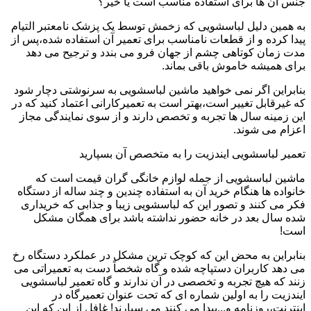
جنس آن ها برای استفاده مناسب است یا خیر؟
به همین دلیل لباسشویی که زخمش توسط یک پزشک نامعتبر التیام
پیدا کرده و از قطعات نامناسب برای تعمیر آن استفاده شده،پس از
مدت زمان کوتاهی چشم از جهان فرو می بندد و ترجیح می دهد
برای همیشه خاموش باقی بماند.
بنابراین اگر نمی خواهید ماشین لباسشویی به سرنوشتی دچار شود
که غیرقابل تغییر است،بهتر است به تعمیرکارانی اعتماد کنید که در
این زمینه سال ها تجربه و تخصص دارند و از سوی نمایندگی مجاز
اعزام می شوند.
تعمیر لباسشویی ایندزیت را به متخصص آن بسپارید
ماشین لباسشویی از جمله لوازم خانگی گران قیمت است که
خانواده ها هنگام خرید آن به استفاده چندین و چند ساله از دستگاه
فکر می کنند و تصور این که لباسشویی زیبا و جذابی که خریداری
شده سال بعد در خانه حضور نداشته باشد برای همگان مشکل
است!
بنابراین به محض این که کوچک ترین مشکل در عملکرد دستگاه رخ
می دهد کاربران دستپاچه شده و گاه شخصاً دست به تعمیراتی می
زنند که هیچ تجربه و تخصصی در آن ندارند و گاه تعمیر لباسشویی
ایندزیت را به اولین شماره ای که تحت عنوان تعمیرگاه در
اینترنت،روزنامه و...پیدا می کنند می سپارند! غافل از این که این