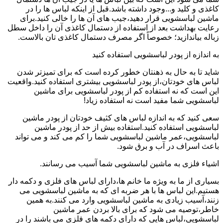
کاغذی و کلید و...وجود داشته باشد.قبل از اینکه لباس ها را در
ماشین لباسشویی قرار دهید،جیب های آن ها را خالی کنید.برای
رعایت بهداشت بعد از استفاده از دستمال کاغذی آن را داخل سطل
زباله بیاندازید؛ خصوصاً اگر مصرف دستمال کاغذی تان بالاست.
به اندازه از پودر لباسشویی استفاده کنید
شاید تا به حال به ذهنتان خطور کرده است که برای تمیزتر شدن
لباس های خودتان،از پودر لباسشویی بیشتری استفاده کنید.واقعیت
این است که نه استفاده کم از پودر لباسشویی برای ماشین
لباسشویی شما مفید است نه استفاده زیاد!
سعی کنید که به اندازه لباس های کثیف خودتان از پودر ماشین
لباسشویی استفاده کنید.استفاده بیش از حد از پودر ماشین
لباسشویی،عمر ماشین لباسشویی شما را کم می کند و می تواند
باعث اسراف در آب و برق شود.
اشیاء فلزی به ماشین لباسشویی شما آسیب می رسانند.
بسیاری از ما به ویژه ما خانم ها،دارای لباس های فلزی و دکمه دار
هستیم.این لباس ها با هر ضربه ای که به ماشین لباسشویی می
زنند،آسیب زیادی به ماشین لباسشویی وارد می کنند.به همین
خاطر،توصیه می شود که برای بالا بردن عمر ماشین
لباسشویی،لباس هایی که دارای دکمه های فلزی می باشند را در