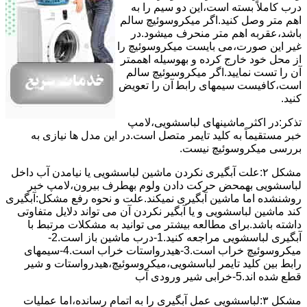
درب کاملاً ﺑﺴﺘﻪ اﺳﺖ،اﯾﻦ دو ﺳﯿﻢ را ﺑﻪ
اﻫﻢ ﻣﺘﺮ وصل کنید.اﮔﺮ ﻣﯿﮑﺮوﺳﻮﺋﯿﭻ ﺳﺎﻟﻢ
ﺑﺎﺷﺪ،ﻋﻘﺮﺑﻪ اهم متر ﻣﻨﺤﺮف میشود.در
ﻏﯿﺮ اﯾﻦ ﺻﻮرت،می بایست ﻣﯿﮑﺮوﺳﻮﺋﯿﭻ را
از ﻣﺤﻞ خود ﺧﺎرج کرده و بهوسیله اهممتر
آن را ﺗﺴﺖ ﻧﻤﺎﯾﯿﺪ.اﮔﺮ ﻣﯿﮑﺮوﺳﻮﺋﯿﭻ ﺳﺎﻟﻢ
اﺳﺖ،ﮐﺎﻓﯿﺴﺖ سیمهای راﺑﻄ آن را ﺗﻌﻮﯾﺾ
کنید.
ﺗﺬﮐﺮ:در اﮐﺜﺮ ماشینهای لباسشویی،ﻻﻣﭗ
ﺧﺒﺮ مستقیماً ﺑﻪ ﮐﻠﯿﺪ ﺗﺎﯾﻤﺮ ﻣﺘﺼﻞ اﺳﺖ.در اﯾﻦ مدل ها ﻧﯿﺎزی ﺑﻪ
بررسی ﻣﯿﮑﺮوﺳﻮﺋﯿﭻ نیست.
مشکل ۲:علت آبگیری نکردن ماشین لباسشویی یا نیامدن آب داخل
لباسشویی بهمحض ﺣﺮﮐﺖ دادن وﻟﻮم بهطرف ﺑﯿﺮون،ﻻﻣﭗ ﺧﺒﺮ
روشنشده اﻣﺎ ﻣﺎﺷﯿﻦ آﺑﮕﯿﺮی نمیکند.ﻋﻠﺖ و نحوه رﻓﻊ مشکل:آبگیری
کند ماشین لباسشویی و یا آبگیر نکردن آن می تواند دلایل متفاوتی
داشته باشد.برای مطالعه بیشتر می توانید به مشکلات مرتبط با
آبگیری لباسشویی مراجعه کنید.1-درب ﻣﺎﺷﯿﻦ ﺑﺎز اﺳﺖ.2-
ﻣﯿﮑﺮوﺳﻮﺋﯿﭻ ﺧﺮاب اﺳﺖ.3-ﻫﯿﺪرواﺳﺘﺎت ﺧﺮاب اﺳﺖ.4-سیمهای
راﺑﻂ ﺑﯿﻦ ﮐﻠﯿﺪ ﺗﺎﯾﻤﺮ لباسشویی،ﻣﯿﮑﺮوﺳﻮﺋﯿﭻ،ﻫﯿﺪرواﺳﺘﺎت و ﺷﯿﺮ
ﻗﻄﻊ ﺷﺪه اند.5-خرابی شیر ورودی آب
مشکل ۳:لباسشویی ﻋﻤﻞ آﺑﮕﯿﺮی را ﺑﻪ اﺗﻤﺎم رﺳﺎﻧﺪه،اﻣﺎ ﻋﻤﻠﯿﺎت