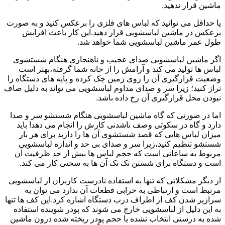
ماشین قرار ندهید.
یا حداقل می توانید که لباس های فلزی را برعکس کنید و به صورت
برعکس در ماشین لباسشویی قرار دهید.این کار باعث افزایش
طول عمر ماشین لباسشویی شما خواهد شد.
اگر ماشین لباسشویی صدای عجیب و ناهنجاری هنگام شستشوی
لباس ها تولید می کند و آرامش را از خانه شما گرفته،بهتر است
وضعیت قرارگیری آن را روی زمین چک کرده و پایه های دستگاه را
تراز کنید؛ زیرا سر و صدای مداوم لباسشویی می تواند به دلیل صاف
نبودن محل قرارگیری آن رخ داده باشد.
اما در صورتی که گاه ماشین لباسشویی هنگام شستشو سر و صدا
دارد و گاه در سکوتی وصف ناشدنی کارش را انجام می دهد! باید
میزان لباس هایی که قصد شستشوی آن ها را دارید برای هر بار
شستشو تنظیم کنید،زیرا سر و صدای بی حد و اندازه لباسشویی
مربوط به ساعاتی است که حجم لباس ها بیش از حد ظرفیت آن
است و دستگاه برای شستن تک تک آن ها به سختی کار می کند.
از دیگر مشکلاتی که تنها به استفاده نادرست کاربران از لباسشویی
مرتبط است و ارتباطی به خرابی قطعات آن ندارد می توان به
سرازیر شدن کف از اطراف درب دستگاه اشاره کرد.این کف ها تنها
به این دلیل از لباسشویی خارج می شوند که پودر شوینده استفاده
شده به درستی انتخاب نشده یا حجم پودر ریخته شده درون ماشین