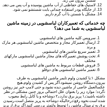
شستن بیرون می زند.
لاستیک های حفاظتی از آب ماشین پوسیده و آب پس می دهد.
از جایگاه پودر استفاده چندانی بابت شستشو نمی شود.
مشکل با شستن با آب گرم داریم.
چه خدماتی که تعمیرکاران لباسشویی در زمینه ماشین
لباسشویی به شما می دهد؟
سرویس کلیه ماشین های لباسشویی
ارسال تعمیرکار مجاز و متخصص ماشین لباسشویی هر مارک
و برند
تعمیر سریع ماشین های لباسشویی
تحت پوشش تعمیرگاه های مجاز ماشین لباسشویی مارکهای
مختلف
فروش قطعات مربوط به ماشین های لباسشویی
تعمیر ماشین لباسشویی های دوقلو
مشکل ۱:ﺑﺎ ﮐﺸﯿﺪن وﻟﻮم ﺗﺎﯾﻤﺮ ماشین لباسشویی به طرف
ﺑﯿﺮون،دستگاه روﺷﻦ نمیشود.اﮔﺮ ﭘﺲ از ﮐﺸﯿﺪن وﻟﻮم،ﻫﯿﭻ
عکسالعمل ﺧﺎﺻﯽ از ﻣﺎﺷﯿﻦ دﯾﺪه نشود،و حتی ﻻﻣﭗ ﺧﺒﺮ ﻧﯿﺰ روﺷﻦ
ﻧگردد؛ موارد زیر را بعنوان ﻋﻠﻞ احتمالی بروز چنین مشکلی در نظر
داشته باشید:۱٫ ﭘﺮﯾﺰ ﺑﺮق ﻧﺪارد.۲٫ دوﺷﺎﺧﻪ و ﯾﺎ ﮐﺎﺑﻞ راﺑﻂ ﻣﻌﯿﻮب
ﺷﺪه است.نحوه رفع:درحالیکه دوﺷﺎﺧﻪ ﺑﻪ ﭘﺮﯾﺰ ﻣﺘﺼﻞ اﺳﺖ،رﺳﯿﺪن
ﺑﺮق ﺑﻪ ﺗﺮﻣﯿﻨﺎل ﻣﺎﺷﯿﻦ را ﺗﻮﺳﻂ ولتمتر بررسی ﮐﻨﯿﺪ.اﮔﺮ ﺑﺮق از ﭘﺮﯾﺰ