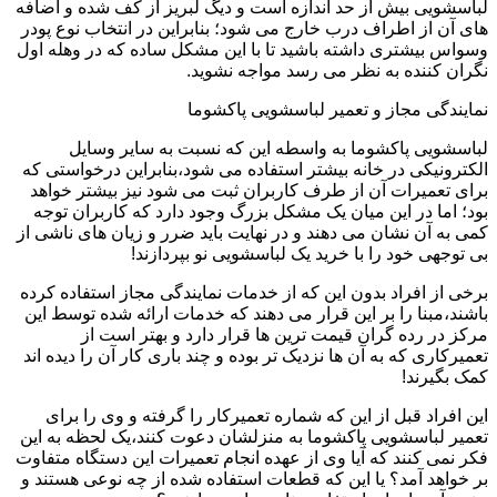
لباسشویی بیش از حد اندازه است و دیگ لبریز از کف شده و اضافه
های آن از اطراف درب خارج می شود؛ بنابراین در انتخاب نوع پودر
وسواس بیشتری داشته باشید تا با این مشکل ساده که در وهله اول
نگران کننده به نظر می رسد مواجه نشوید.
نمایندگی مجاز و تعمیر لباسشویی پاکشوما
لباسشویی پاکشوما به واسطه این که نسبت به سایر وسایل
الکترونیکی در خانه بیشتر استفاده می شود،بنابراین درخواستی که
برای تعمیرات آن از طرف کاربران ثبت می شود نیز بیشتر خواهد
بود؛ اما در این میان یک مشکل بزرگ وجود دارد که کاربران توجه
کمی به آن نشان می دهند و در نهایت باید ضرر و زیان های ناشی از
بی توجهی خود را با خرید یک لباسشویی نو بپردازند!
برخی از افراد بدون این که از خدمات نمایندگی مجاز استفاده کرده
باشند،مبنا را بر این قرار می دهند که خدمات ارائه شده توسط این
مرکز در رده گران قیمت ترین ها قرار دارد و بهتر است از
تعمیرکاری که به آن ها نزدیک تر بوده و چند باری کار آن را دیده اند
کمک بگیرند!
این افراد قبل از این که شماره تعمیرکار را گرفته و وی را برای
تعمیر لباسشویی پاکشوما به منزلشان دعوت کنند،یک لحظه به این
فکر نمی کنند که آیا وی از عهده انجام تعمیرات این دستگاه متفاوت
بر خواهد آمد؟ یا این که قطعات استفاده شده از چه نوعی هستند و