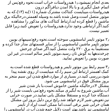
ﺑﻌﺪی اﻧﺠﺎم نمیشود.۱٫ ﻫﯿﺪرواﺳﺘﺎت ﺧﺮاب اﺳﺖ.نحوه رﻓﻊ:ﭘﺲ از
اﺗﻤﺎم عمل آﺑﮕﯿﺮی و ﺑﺎ ﺑﺎﻻ آﻣﺪن دﯾﺎﻓﺮاﮔﻢ درون
ﻫﯿﺪرواﺳﺘﺎت،میبایست ﮐﻨﺘﺎﮐﺖ ﻣﺸﺘﺮک شماره (۱۱)به (۱۳)،ﮐﻪ ﺑﻪ
ﻣﻮﺗﻮر ﻣﺘﺼﻞ اﺳﺖ،وﺻﻞ ﺷﺪه ﺑﺎﺷﺪ.ﺑه وسیله اهممتر،درحالیکه ﺑﺮق
ﻣﺎﺷﯿﻦ را ﻗﻄﻊ کرده اید،ارﺗﺒﺎط ﮐﻨﺘﺎﮐﺖ ﻫﺎی ﻣﺬﮐﻮر را ﻣﺸﺎﻫﺪه
کنید.اﮔﺮ ارﺗﺒﺎطی وجود ندارد،ﻫﯿﺪرواﺳﺘﺎت را ﺗﻌﻮﯾﺾ ﮐﻨﯿﺪ،زﯾﺮا قابل
ﺗﻌﻤﯿﺮ نیست.
۲٫ ﻣﻮﺗﻮر ﺗﺎﯾﻤﺮ لباسشویی ﺳﻮﺧﺘﻪ اﺳﺖ.نحوه رﻓﻊ:سیمهای ﺑﻮﺑﯿﻦ
ﻣﻮﺗﻮر ﺗﺎﯾﻤﺮ ماشین لباسشویی را از ﺳﺎﯾﺮ قسمتهای ﻣﺪار ﺟﺪا کرده و
مستقیماً ﺑﻪ برق ۲۲۰ وﻟﺖ ﻣﺘﺼﻞ کنید.اﮔﺮ ﺻﺪای ﭼﺮﺧﺶ
چرخدندهها به گوش تان رﺳﯿﺪ،ﻣﻮﺗﻮر ﺗﺎﯾﻤﺮ ﺳﺎﻟﻢ اﺳﺖ.در ﻏﯿﺮ اﯾﻦ
ﺻﻮرت ﺑﻮﺑﯿﻦ را ﺗﻌﻮﯾﺾ ﻧﻤﺎﯾﯿﺪ.
۳٫ ﺳﯿﻢ راﺑﻂ ﺑﯿﻦ ﻣﻮﺗﻮر ﺗﺎﯾﻤﺮ و ﻫﯿﺪرواﺳﺘﺎت ﻗﻄﻊ ﺷﺪه اﺳﺖ.به
کمک اهممتر ارﺗﺒﺎط اﯾﻦ ﺳﯿﻢ را،ﮐﻪ میبایست از روی ﻧﻘﺸﻪ ﭘﯿﺪا
ﺷﻮد،بررسی ﮐﻨﯿﺪ.در ﺑﺴﯿﺎری از موارد،ﻗﻄﻊ ﺷﺪن اﯾﻦ ﺳﯿﻢ ﻣﻨﺠﺮ ﺑﻪ
ﺑﺮوز مشکل ﻓﻮق در لباسشویی می شود.
مشکل ۴:درحالیکه ﻣﺎﺷﯿﻦ ﺧﺎﻣﻮش اﺳﺖ،ﺑﺎ ﺑﺎز ﺷﺪن ﺷﯿﺮ
آب،ﻣﺎﺷﯿﻦ ﺷﺮوع ﺑﻪ آﺑﮕﯿﺮی میکند.نحوه رﻓﻊ:می بایست ﺷﯿﺮ را از
دستگاه جدا کرده و مستقلا مشکل یابی نمایید.در صورت خرابی
نیز،تعویض شیر لازم خواهد شد.رایج ترین دلیل بروز این مشکل
همان خرابی شیر برقی است.اما ممکن است ایراد از تایمر
لباسشویی نیز باشد.بهتر است دلایل جمع شدن آب در لباسشویی را