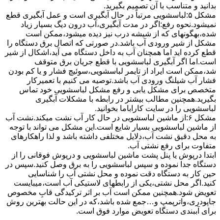
بدانید و متناسب با آن تصمیم بگیرید.
مشکل ۵:لباسشویی مرتباً در ﺣﺎل آﺑﮕﯿﺮی اﺳﺖ و ﻋﻤﻞ آﺑﮕﯿﺮی ﻗﻄﻊ
نمیشود.نحوه رﻓﻊ:اﮔﺮ در ﻣﺪت آﺑﮕﯿﺮی،آب درون دﯾﮓ ﺑﺴﯿﺎر زﯾﺎد
ﺷﺪه،بهگونهای ﮐﻪ از ﺷﯿﺸﻪ درب ﻧﯿﺰ دﯾﺪه میشود،ممکن است
مشکل از شیر ورودی آب باشد.در صورتی که اتصال برق دستگاه را
قطع کرده اید اما همچنان آب به داخل دستگاه می آید،اشکال از شیر
است.اما اگر آبگیری لباسشویی با قطع جریان برق متوقف
شد،ممکن است ایراد از تایمر لباسشویی،سوئیچ فشار و یا کم بودن
فشار آب شیلنگ ورودی آب باشد.توصیه می کنیم با تعمیرکار
متخصص برای مشکل یابی و رفع مشکل لباسشویی خود تماس
بگیرید.همچنین مطالب بیشتر در رابطه با مشکلات آبگیری
لباسشویی را در سایت کاراباما بخوانید.
مشکل ۶:از ﻣﺎﺷﯿﻦ لباسشویی در ﺣﺎل ﮐﺎر آب ﻧﺸﺖ میکند.نشت آب
از ماشین لباسشویی بسیار شایع است.این مشکل می تواند با توجه
به محل دقیق نشت آب،دلایل مختلفی داشته باشد و لذا راهکارهای
متفاوت برای رفع نشتی آب.
ابتدا درپوش یا پنل ﭘﺸﺖ ﻣﺎﺷﯿﻦ لباسشویی و درپوش ﻓﻮﻗﺎﻧﯽ را از
دستگاه ﺟﺪا ﻧﻤﻮده و ﺳﭙﺲ لباسشویی را ﺑﻪ ﺑﺮق وصل ﮐﻨﯿﺪ.سپس در
حین کار به دستگاه دقت نموده و ﻣﺤﻞ نشتی آب را ﺷﻨﺎﺳﺎﯾﯽ
کنید.اﮔﺮ ﻣﺤﻞ نشتی،ﯾﮑﯽ از رابطهای ﻻﺳﺘﯿﮑﯽ آب اﺳﺖ،میبایست
ﺗﻌﻮﯾﺾ شود.همچنین ﻣﻤﮑﻦ اﺳﺖ آب بر اثر ﺗﺮﮐﯿﺪﮔﯽ قابِ ﻣﺨﺼﻮص
ﺟﺎﭘﻮدری،واترپمپ و…جمع شده ﺑﺎﺷﺪ،ﮐﻪ در این حالت بهترین روش
برای آببندی دستگاه ﺗﻌﻮﯾﺾ ﻣﻮارد ﻓﻮق اﺳﺖ.