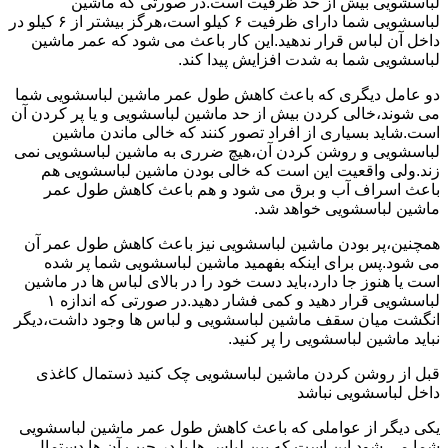
لباسشویی بیش از حد ظرفیت است.در صورتی که ماشین
لباسشویی شما دارای ظرفیت ۶ کیلو است،هرگز بیشتر از ۶ کیلو در
داخل آن لباس قرار ندهید.این کار باعث می شود که عمر ماشین
لباسشویی شما به شدت افزایش پیدا کند.
دو عامل دیگری که باعث کاهش طول عمر ماشین لباسشویی شما
می شوند،خالی کردن بیش از حد ماشین لباسشویی و یا پر کردن آن
است.شاید بسیاری از افراد تصور کنند که خالی ماندن ماشین
لباسشویی و روشن کردن آن،هیچ ضرری به ماشین لباسشویی نمی
زند.ولی واقعیت این است که خالی بودن ماشین لباسشویی هم
باعث اسراف آب و برق می شود و هم باعث کاهش طول عمر
ماشین لباسشویی خواهد شد.
همچنین،پر بودن ماشین لباسشویی نیز باعث کاهش طول عمر آن
می شود.پس برای اینکه بفهمید ماشین لباسشویی شما پر شده
است یا هنوز جا دارد،باید دست خود را در بالای لباس ها در ماشین
لباسشویی قرار دهید و کمی فشار دهید.در صورتی که اندازه ۱
انگشت میان سقف ماشین لباسشویی و لباس ها وجود داشت،دیگر
نباید ماشین لباسشویی را پر کنید.
قبل از روشن کردن ماشین لباسشویی چک کنید ذستمال کاغذی
داخل لباسشویی نباشد
یکی دیگر از عواملی که باعث کاهش طول عمر ماشین لباسشویی
شما می شود این است که بین لباس ها یا در جیب آن ها دستمال