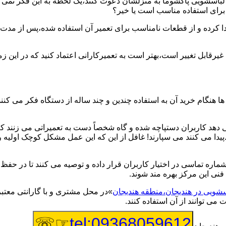
یر لباسشویی پاکشوما به منزلشان دعوت کنند،یک لحظه به این فکر نمی کن
 برای استفاده مناسب است یا خیر؟
ا کرده و از قطعات نامناسب برای تعمیر آن استفاده شده،پس از مدت 
یرقابل تغییر است،بهتر است به تعمیرکارانی اعتماد کنید که در این ز
 هنگام خرید آن به استفاده چندین و چند ساله از دستگاه فکر می کنند
هد کاربران دستپاچه شده و گاه شخصاً دست به تعمیراتی می زنند که 
..پیدا می کنند می سپارند! غافل از این که این عمل مشکل کوچک اولیه
شماره تماسی در اختیار کاربران قرار داده و توصیه می کنند تا در ح
فنی این مرکز بهره مند شوند.
اسشویی در هندیجان،منطقه هندیجان
»در محل مشتری و با گارانتی معتبر
می توانند از آن استفاده کنند.
☞☏
tel:09368059612