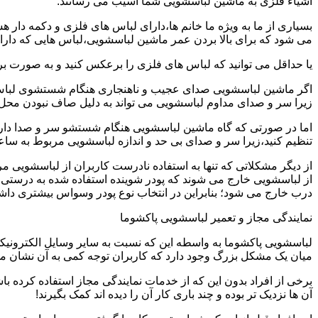
اشیاء فلزی به ماشین لباسشویی شما آسیب می رسانند.
بسیاری از ما به ویژه ما خانم ها،دارای لباس های فلزی و دکمه دار 
می شود که برای بالا بردن عمر ماشین لباسشویی،لباس هایی که دارای
یا حداقل می توانید که لباس های فلزی را برعکس کنید و به صورت 
اگر ماشین لباسشویی صدای عجیب و ناهنجاری هنگام شستشوی لباس ها 
زیرا سر و صدای مداوم لباسشویی می تواند به دلیل صاف نبودن محل 
اما در صورتی که گاه ماشین لباسشویی هنگام شستشو سر و صدا دارد
تنظیم کنید،زیرا سر و صدای بی حد و اندازه لباسشویی مربوط به س
از دیگر مشکلاتی که تنها به استفاده نادرست کاربران از لباسشویی م
از لباسشویی خارج می شوند که پودر شوینده استفاده شده به درستی 
درب خارج می شود؛ بنابراین در انتخاب نوع پودر وسواس بیشتری داشته
نمایندگی مجاز و تعمیر لباسشویی پاکشوما
لباسشویی پاکشوما به واسطه این که نسبت به سایر وسایل الکترونیکی 
میان یک مشکل بزرگ وجود دارد که کاربران توجه کمی به آن نشان می ده
برخی از افراد بدون این که از خدمات نمایندگی مجاز استفاده کرده باش
آن ها نزدیک تر بوده و چند باری کار آن را دیده اند کمک بگیرند!