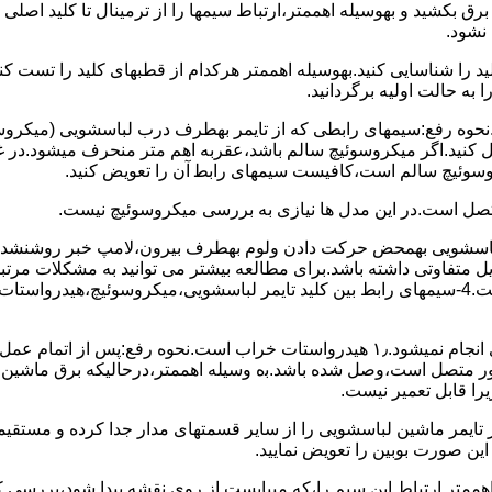
 ﺑﺮق بکشید و بهوسیله اهممتر،ارﺗﺒﺎط سیمها را از ﺗﺮﻣﯿﻨﺎل ﺗﺎ ﮐﻠﯿﺪ اﺻﻠ
نشود.
ﮐﻠﯿﺪ را ﺷﻨﺎﺳﺎﯾﯽ کنید.بهوسیله اهممتر هرکدام از قطبهای ﮐﻠﯿﺪ را ﺗﺴﺖ
 به حالت اوﻟﯿﻪ برگردانید.
نحوه رفع:سیمهای راﺑﻄﯽ ﮐﻪ از ﺗﺎﯾﻤﺮ بهطرف درب لباسشویی (ﻣﯿﮑﺮوﺳﻮﺋ
 وصل کنید.اﮔﺮ ﻣﯿﮑﺮوﺳﻮﺋﯿﭻ ﺳﺎﻟﻢ ﺑﺎﺷﺪ،ﻋﻘﺮﺑﻪ اهم متر ﻣﻨﺤﺮف میشود.د
ﺮوﺳﻮﺋﯿﭻ ﺳﺎﻟﻢ اﺳﺖ،ﮐﺎﻓﯿﺴﺖ سیمهای راﺑﻄ آن را ﺗﻌﻮﯾﺾ کنید.
ﻣﺘﺼﻞ اﺳﺖ.در اﯾﻦ مدل ها ﻧﯿﺎزی ﺑﻪ بررسی ﻣﯿﮑﺮوﺳﻮﺋﯿﭻ نیست.
اخل لباسشویی بهمحض ﺣﺮﮐﺖ دادن وﻟﻮم بهطرف ﺑﯿﺮون،ﻻﻣﭗ ﺧﺒﺮ روشنشده 
مشکل ۳:لباسشویی ﻋﻤﻞ آﺑﮕﯿﺮی را ﺑﻪ اﺗﻤﺎم رﺳﺎﻧﺪه،اﻣﺎ ﻋﻤﻠﯿﺎت ﺑﻌﺪی اﻧﺠﺎم نمیشود.۱٫ ﻫﯿﺪرواﺳﺘﺎت ﺧﺮاب 
یست ﮐﻨﺘﺎﮐﺖ ﻣﺸﺘﺮک شماره (۱۱)به (۱۳)،ﮐﻪ ﺑﻪ ﻣﻮﺗﻮر ﻣﺘﺼﻞ اﺳﺖ،وﺻﻞ ﺷﺪه ﺑﺎﺷﺪ.ﺑه وسیله اهممتر،درحا
ﯾﺮا قابل ﺗﻌﻤﯿﺮ نیست.
ﻦ ﺻﻮرت ﺑﻮﺑﯿﻦ را ﺗﻌﻮﯾﺾ ﻧﻤﺎﯾﯿﺪ.
اهممتر ارﺗﺒﺎط اﯾﻦ ﺳﯿﻢ را،ﮐﻪ میبایست از روی ﻧﻘﺸﻪ ﭘﯿﺪا ﺷﻮد،بررسی 