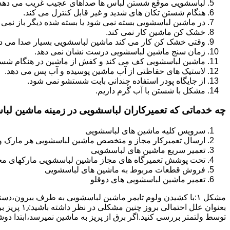
لباسشویی موقع شستن لباس ها صداهای عجیب غریب می دهد
هنگام شستن تکان های شدید و غیر قابل کنترل می کند.
در ماشین لباسشویی بسته نمی شود یا بسته شده دیگر باز نمی 
خشک کن ماشین کار نمی کند.
وقتی خشک کن کار می کند ماشین لباسشویی بسیار صدا می ده
زمان سنج ماشین لباسشویی درست نشان نمی دهد.
ماشین لباسشویی کف می کند و کفش از ماشین در هنگام شستن
لاستیک های حفاظتی از آب ماشین پوسیده و آب پس می دهد.
از جایگاه پودر استفاده چندانی بابت شستشو نمی شود.
مشکل با شستن با آب گرم داریم.
چه خدماتی که تعمیرکاران لباسشویی در زمینه ماشین لب
سرویس کلیه ماشین های لباسشویی
ارسال تعمیرکار مجاز و متخصص ماشین لباسشویی هر مارک و 
تعمیر سریع ماشین های لباسشویی
تحت پوشش تعمیرگاه های مجاز ماشین لباسشویی مارکهای م
فروش قطعات مربوط به ماشین های لباسشویی
تعمیر ماشین لباسشویی های دوقلو
مشکل ۱:ﺑﺎ ﮐﺸﯿﺪن وﻟﻮم ﺗﺎﯾﻤﺮ ماشین لباسشویی به طرف ﺑﯿﺮون
ﺗﻮﺳﻂ ولتمتر بررسی ﮐﻨﯿﺪ.اﮔﺮ ﺑﺮق از ﭘﺮﯾﺰ ﺑﻪ ﻣﺎﺷﯿﻦ نمیرسد،اﺑﺘﺪا دو