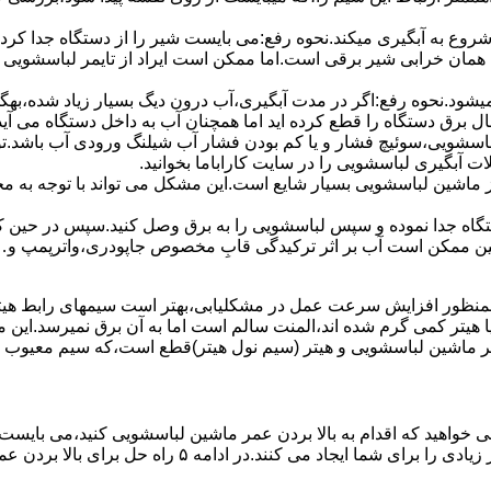
 ﺷﺮوع ﺑﻪ آﺑﮕﯿﺮی میکند.نحوه رﻓﻊ:می بایست ﺷﯿﺮ را از دستگاه جدا کر
 همان خرابی شیر برقی است.اما ممکن است ایراد از تایمر لباسشویی 
ﻊ نمیشود.نحوه رﻓﻊ:اﮔﺮ در ﻣﺪت آﺑﮕﯿﺮی،آب درون دﯾﮓ ﺑﺴﯿﺎر زﯾﺎد ﺷﺪه،بهگ
ق دستگاه را قطع کرده اید اما همچنان آب به داخل دستگاه می آید،
باسشویی،سوئیچ فشار و یا کم بودن فشار آب شیلنگ ورودی آب باشد.
 آبگیری لباسشویی را در سایت کاراباما بخوانید.
 از ماشین لباسشویی بسیار شایع است.این مشکل می تواند با توجه به 
تگاه ﺟﺪا ﻧﻤﻮده و ﺳﭙﺲ لباسشویی را ﺑﻪ ﺑﺮق وصل ﮐﻨﯿﺪ.سپس در حین ک
 ﻣﻤﮑﻦ اﺳﺖ آب بر اثر ﺗﺮﮐﯿﺪﮔﯽ قابِ ﻣﺨﺼﻮص ﺟﺎﭘﻮدری،واترپمپ و…جم
اﻟﻤﻨﺖ یا هیتر کمی ﮔﺮم ﺷﺪه اند،اﻟﻤﻨﺖ ﺳﺎﻟﻢ است اما ﺑﻪ آن ﺑﺮق نمیرسد.ا
ﻤﺮ ماشین لباسشویی و ﻫﯿﺘﺮ (سیم ﻧﻮل ﻫﯿﺘﺮ)ﻗﻄﻊ اﺳﺖ،ﮐﻪ ﺳﯿﻢ ﻣﻌﯿﻮب را 
 خواهید که اقدام به بالا بردن عمر ماشین لباسشویی کنید،می بایست ا
امه ۵ راه حل برای بالا بردن عمر ماشین لباسشویی را ذکر می کنیم.