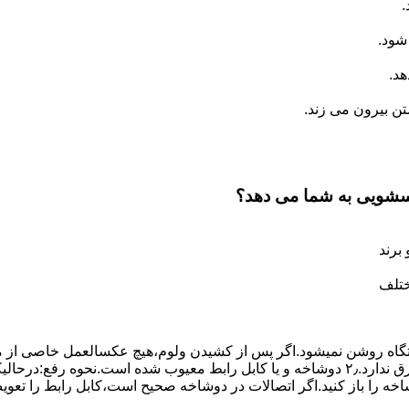
.
شود.
د.
 بیرون می زند.
اسشویی به شما می دهد؟
برند
ختلف
،دستگاه روﺷﻦ نمیشود.اﮔﺮ ﭘﺲ از ﮐﺸﯿﺪن وﻟﻮم،ﻫﯿﭻ عکسالعمل ﺧﺎﺻﯽ از ﻣ
بعنوان ﻋﻠﻞ احتمالی بروز چنین مشکلی در نظر داشته باشید:۱٫ ﭘﺮﯾﺰ ﺑﺮق ﻧﺪارد.۲٫ دوﺷﺎﺧﻪ و ﯾﺎ 
شاخه را باز کنید.اﮔﺮ اﺗﺼﺎﻻت در دوشاخه ﺻﺤﯿﺢ اﺳﺖ،ﮐﺎﺑﻞ راﺑﻂ را ﺗﻌﻮﯾ