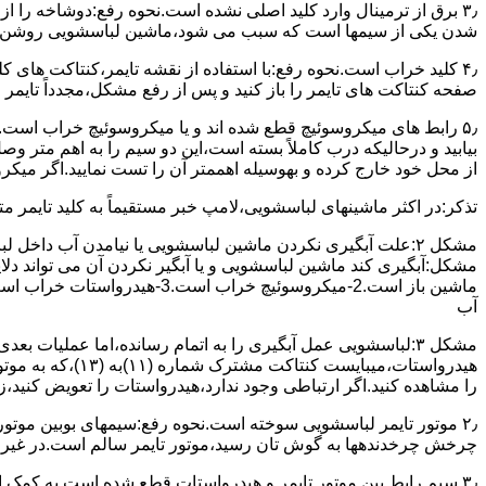
۳٫ ﺑﺮق از ﺗﺮﻣﯿﻨﺎل وارد ﮐﻠﯿﺪ اﺻﻠﯽ ﻧﺸﺪه است.نحوه رﻓﻊ:دوشاخه را از
شدن ﯾﮑﯽ از سیمها است که سبب می شود،ﻣﺎﺷﯿﻦ لباسشویی روﺷﻦ 
۴٫ ﮐﻠﯿﺪ ﺧﺮاب اﺳﺖ.نحوه رفع:ﺑﺎ اﺳﺘﻔﺎده از ﻧﻘﺸﻪ ﺗﺎﯾﻤﺮ،ﮐﻨﺘﺎﮐﺖ ﻫﺎی 
ﺻﻔﺤﻪ ﮐﻨﺘﺎﮐﺖ ﻫﺎی ﺗﺎﯾﻤﺮ را باز کنید و ﭘﺲ از رﻓﻊ مشکل،مجدداً ﺗﺎﯾﻤﺮ را
۵٫ رابط های ﻣﯿﮑﺮوﺳﻮﺋﯿﭻ ﻗﻄﻊ شده اند و ﯾﺎ ﻣﯿﮑﺮوﺳﻮﺋﯿﭻ ﺧﺮاب اﺳﺖ.
ﺑﯿﺎﺑﯿﺪ و درحالیکه درب کاملاً ﺑﺴﺘﻪ اﺳﺖ،اﯾﻦ دو ﺳﯿﻢ را ﺑﻪ اﻫﻢ ﻣﺘﺮ
از ﻣﺤﻞ خود ﺧﺎرج کرده و بهوسیله اهممتر آن را ﺗﺴﺖ ﻧﻤﺎﯾﯿﺪ.اﮔﺮ ﻣﯿﮑ
ﺗﺬﮐﺮ:در اﮐﺜﺮ ماشینهای لباسشویی،ﻻﻣﭗ ﺧﺒﺮ مستقیماً ﺑﻪ ﮐﻠﯿﺪ ﺗﺎﯾﻤﺮ 
مشکل ۲:علت آبگیری نکردن ماشین لباسشویی یا نیامدن آب د
آب
ﻫﯿﺪرواﺳﺘﺎت،میبا
را ﻣﺸﺎﻫﺪه کنید.اﮔﺮ ارﺗﺒﺎطی وجود ندارد،ﻫﯿﺪرواﺳﺘﺎت را ﺗﻌﻮﯾﺾ ﮐﻨﯿﺪ،ز
ﭼﺮﺧﺶ چرخدندهها به گوش تان رﺳﯿﺪ،ﻣﻮﺗﻮر ﺗﺎﯾﻤﺮ ﺳﺎﻟﻢ اﺳﺖ.در ﻏﯿﺮ اﯾ
۳٫ ﺳﯿﻢ راﺑﻂ ﺑﯿﻦ ﻣﻮﺗﻮر ﺗﺎﯾﻤﺮ و ﻫﯿﺪرواﺳﺘﺎت ﻗﻄﻊ ﺷﺪه اﺳﺖ.به کمک 