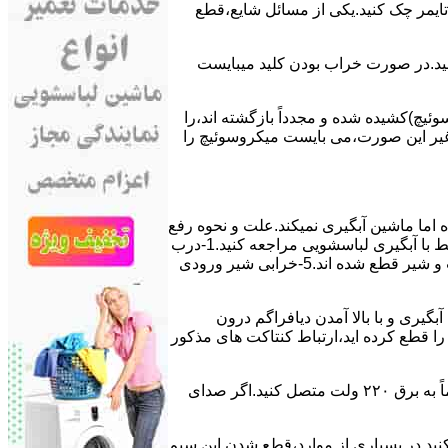
ﯽ ﺗﺎﯾﻤﺮ چک کنید.یکی از مسائل شایع،ﻗﻄﻊ
 ﮐﻨﯿﺪ.در ﺻﻮرت ﺧﺮاب ﺑﻮدن ﮐﻠﯿﺪ میبایست
ﯿﭻ)کشیده شده و مجدداً بازگشته اند،را
ر ﻏﯿﺮ اﯾﻦ ﺻﻮرت،می بایست ﻣﯿﮑﺮوﺳﻮﺋﯿﭻ را
اﻣﺎ ﻣﺎﺷﯿﻦ آﺑﮕﯿﺮی نمیکند.ﻋﻠﺖ و نحوه رﻓﻊ
مشکل:آبگیری کند ماشین لباسشویی و یا آبگیر نکردن آن می تواند دلایل متفاوتی داشته باشد.برای مطالعه بیشتر می توانید به مشکلات مرتبط با آبگیری لباسشویی مراجعه کنید.1-درب
ﻣﺎﺷﯿﻦ ﺑﺎز اﺳﺖ.2-ﻣﯿﮑﺮوﺳﻮﺋﯿﭻ ﺧﺮاب اﺳﺖ.3-ﻫﯿﺪرواﺳﺘﺎت ﺧﺮاب اﺳﺖ.4-سیمهای راﺑﻂ ﺑﯿﻦ ﮐﻠﯿﺪ ﺗﺎﯾﻤﺮ لباسشویی،ﻣﯿﮑﺮوﺳﻮﺋﯿﭻ،ﻫﯿﺪرواﺳﺘﺎت و ﺷﯿﺮ ﻗﻄﻊ ﺷﺪه اند.5-خرابی شیر ورودی
اﺳﺖ.نحوه رﻓﻊ:ﭘﺲ از اﺗﻤﺎم عمل آﺑﮕﯿﺮی و ﺑﺎ ﺑﺎﻻ آﻣﺪن دﯾﺎﻓﺮاﮔﻢ درون
لیکه ﺑﺮق ﻣﺎﺷﯿﻦ را ﻗﻄﻊ کرده اید،ارﺗﺒﺎط ﮐﻨﺘﺎﮐﺖ ﻫﺎی ﻣﺬﮐﻮر
۲٫ ﻣﻮﺗﻮر ﺗﺎﯾﻤﺮ لباسشویی ﺳﻮﺧﺘﻪ اﺳﺖ.نحوه رﻓﻊ:سیمهای ﺑﻮﺑﯿﻦ ﻣﻮﺗﻮر ﺗﺎﯾﻤﺮ ماشین لباسشویی را از ﺳﺎﯾﺮ قسمتهای ﻣﺪار ﺟﺪا کرده و مستقیماً ﺑﻪ برق ۲۲۰ وﻟﺖ ﻣﺘﺼﻞ کنید.اﮔﺮ ﺻﺪای
ﮐﻨﯿﺪ.در ﺑﺴﯿﺎری از موارد،ﻗﻄﻊ ﺷﺪن اﯾﻦ ﺳﯿﻢ