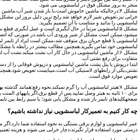
ﻣﻨﺠﺮ ﺑﻪ ﺑﺮوز مشکل ﻓﻮق در لباسشویی می شود.
مشکل ۴:درحالیکه ﻣﺎﺷﯿﻦ ﺧﺎﻣﻮش اﺳﺖ،ﺑﺎ ﺑﺎز ﺷﺪن ﺷﯿﺮ آب،ﻣﺎﺷﯿﻦ
خرابی نیز،تعویض شیر لازم خواهد شد.رایج ترین دلیل بروز این مشکل
لباسشویی را بدانید و متناسب با آن تصمیم بگیرید.
مشکل ۵:لباسشویی مرتباً در ﺣﺎل آﺑﮕﯿﺮی اﺳﺖ و ﻋﻤﻞ آﺑﮕﯿﺮی ﻗﻄ
میشود،ممکن است مشکل از شیر ورودی آب باشد.در صورتی که اتصال بر
لباسشویی با قطع جریان برق متوقف شد،ممکن است ایراد از تایمر ل
لباسشویی خود تماس بگیرید.همچنین مطالب بیشتر در رابطه با مشکلات
مشکل ۶:از ﻣﺎﺷﯿﻦ لباسشویی در ﺣﺎل ﮐﺎر آب ﻧﺸﺖ میکند.نشت آب
متفاوت برای رفع نشتی آب.
ابتدا درپوش یا پنل ﭘﺸﺖ ﻣﺎﺷﯿﻦ لباسشویی و درپوش ﻓﻮﻗﺎﻧﯽ را از دس
نشتی،ﯾﮑﯽ از رابطهای ﻻﺳﺘﯿﮑﯽ آب اﺳﺖ،میبایست ﺗﻌﻮﯾﺾ شود.همچنین
ﺗﻌﻮﯾﺾ ﻣﻮارد ﻓﻮق اﺳﺖ.
برای ۱۰ ﺛﺎﻧﯿﻪ ﺑﻪ ﻫﯿﺘﺮ وصل نمایید.ﭘﺲ از ﻗﻄﻊ ﺑﺮق،اﮔﺮ پایههای 
صفحهکلیدهای ﺗﺎﯾﻤﺮ باز شده و مشکل یابی شود؛ ﯾﺎ ﺳﯿﻢ راﺑﻂ ﺑﯿﻦ ﺗﺎﯾ
چه کار کنیم به تعمیرکار لباسشویی نیاز نداشته باشیم؟
عمر لباسشویی و لوازم برقی بستگی به نحوه استفاده شما دارد.اگر می
درستی مورد استفاده قرار نگیرند،دچار خرابی می شوند و هزینه تعمیر زیادی را برای شما ایجاد می کنند.در اد