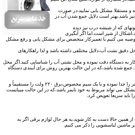
ده و مستقلا مشکل یابی نمایید.در صورت
نیز باشد.بهتر است دلایل جمع شدن آب در
ونهای ﮐﻪ از ﺷﯿﺸﻪ درب ﻧﯿﺰ دﯾﺪه
اشکال از شیر است.اما اگر آبگیری
توصیه می کنیم با تعمیرکار متخصص برای مشکل یابی و رفع مشکل
محل دقیق نشت آب،دلایل مختلفی داشته باشد و لذا راهکارهای
ار به دستگاه دقت نموده و ﻣﺤﻞ نشتی آب را ﺷﻨﺎﺳﺎﯾﯽ کنید.اﮔﺮ ﻣﺤﻞ
ع شده ﺑﺎﺷﺪ،ﮐﻪ در این حالت بهترین روش برای آببندی دستگاه
مشکل ۷:ﻫﯿﺘﺮ لباسشویی آب را ﮔﺮم نمیکند.نحوه رﻓﻊ:ﻫﻤﺎﻧﻨﺪ ﮔﺬﺷﺘﻪ بهمنظور اﻓﺰاﯾﺶ ﺳﺮﻋﺖ ﻋﻤﻞ در مشکلیابی،بهتر است سیمهای راﺑﻂ ﻫﯿﺘﺮ را ﺟﺪا ﻧﻤﻮده و ﺑﺎ ﯾﮏ ﺳﯿﻢ ﻣﺨﺼﻮص،برق ۲۲۰ ولت را مستقیماً و
ﯾﻦ ﻣﺸﮑﻞ می تواند مربوط به ﺧﻮد ﺗﺎﯾﻤﺮ باشد،ﮐﻪ در این حالت میبایست
ﺑﺎﯾﺪ سریعاً ﺗﻌﻮﯾﺾ کرد.
ز همین حالا دست به کار شوید.به هر حال لوازم برقی اگر به