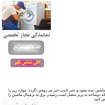
ﺎﺷﯿﻦ دﯾﺪه نشود،و حتی ﻻﻣﭗ ﺧﺒﺮ ﻧﯿﺰ روﺷﻦ ﻧگردد؛ موارد زیر را
ﮐﺎﺑﻞ راﺑﻂ ﻣﻌﯿﻮب ﺷﺪه است.نحوه رفع:درحالیکه دوﺷﺎﺧﻪ ﺑﻪ ﭘﺮﯾﺰ ﻣﺘﺼﻞ اﺳﺖ،رﺳﯿﺪن ﺑﺮق ﺑﻪ ﺗﺮﻣﯿﻨﺎل ﻣﺎﺷﯿﻦ را
ﺾ کنید.