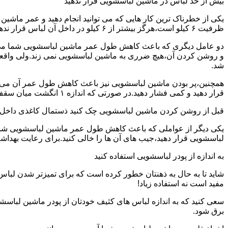
بیش از حد لباس در ماشین لباسشویی قرار ندهید
یکی از خطرناک ترین کار هایی که می توانید انجام دهید و عمر ماش
ظرفیت ۶ کیلو است،هرگز بیشتر از ۶ کیلو در داخل آن لباس قرار ندهید.این کار باعث می شود که عمر ماشین لباسشویی شما به شدت افزایش پیدا کند.
دو عامل دیگری که باعث کاهش طول عمر ماشین لباسشویی شما می شو
و روشن کردن آن،هیچ ضرری به ماشین لباسشویی نمی زند.ولی واق
شد.
همچنین،پر بودن ماشین لباسشویی نیز باعث کاهش طول عمر آن می شود
قرار دهید و کمی فشار دهید.در صورتی که اندازه ۱ انگشت میان سقف ماشین لباسشویی و لباس ها وجود داشت،دیگر نباید ماشین لباسشویی را پر کنید.
قبل از روشن کردن ماشین لباسشویی چک کنید ذستمال کاغذی داخل 
یکی دیگر از عواملی که باعث کاهش طول عمر ماشین لباسشویی شما می 
لباسشویی قرار دهید،جیب های آن ها را خالی کنید.برای رعایت بهداش
به اندازه از پودر لباسشویی استفاده کنید
شاید تا به حال به ذهنتان خطور کرده است که برای تمیزتر شدن لباس
مفید است نه استفاده زیاد!
سعی کنید که به اندازه لباس های کثیف خودتان از پودر ماشین لباسش
برق شود.