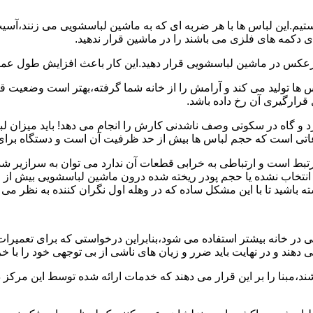
هستیم.این لباس ها با هر ضربه ای که به ماشین لباسشویی می زنند،آس
 دکمه های فلزی می باشند را در ماشین قرار ندهید.
برعکس در ماشین لباسشویی قرار دهید.این کار باعث افزایش طول عم
تولید می کند و آرامش را از خانه شما گرفته،بهتر است وضعیت قرارگ
قرارگیری آن رخ داده باشد.
 و گاه در سکوتی وصف ناشدنی کارش را انجام می دهد! باید میزان ل
اعاتی است که حجم لباس ها بیش از حد ظرفیت آن است و دستگاه برای
رتبط است و ارتباطی به خرابی قطعات آن ندارد می توان به سرازیر شد
انتخاب نشده یا حجم پودر ریخته شده درون ماشین لباسشویی بیش از ح
 باشید تا با این مشکل ساده که در وهله اول نگران کننده به نظر می
در خانه بیشتر استفاده می شود،بنابراین درخواستی که برای تعمیرات 
ند و در نهایت باید ضرر و زیان های ناشی از بی توجهی خود را با خری
ند،مبنا را بر این قرار می دهند که خدمات ارائه شده توسط این مرکز د