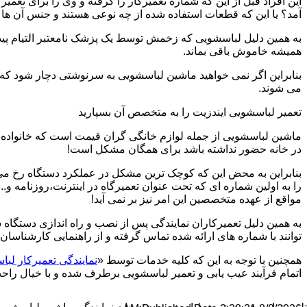
این افراد قبل از این که شماره تعمیرکار را گرفته و وی را برای تعم
آمد؟ یا این که قطعات استفاده شده از چه نوعی هستند و جنس آن ها
به همین دلیل لباسشویی که زخمش توسط یک پزشک نامعتبر التیام پید
همیشه خاموش باقی بماند.
بنابراین اگر نمی خواهید ماشین لباسشویی به سرنوشتی دچار شود که غ
می شوند.
تعمیر لباسشویی ایندزیت را به متخصص آن بسپارید
ماشین لباسشویی از جمله لوازم خانگی گران قیمت است که خانواده ها
در خانه حضور نداشته باشد برای همگان مشکل است!
بنابراین به محض این که کوچک ترین مشکل در عملکرد دستگاه رخ می د
را به اولین شماره ای که تحت عنوان تعمیرگاه در اینترنت،روزنامه و.
مواقع از عهده متخصصین این امر نیز بر نمی آید!
به همین دلیل تعمیرکاران نمایندگی پس از نصب و راه اندازی دستگاه 
توانند با شماره های ارائه شده تماس گرفته و از راهنمایی کارشناسان 
همچنین با توجه به این که کلیه خدمات توسط «
نمایندگی تعمیرکار لب
اتمام فرآیند عیب یابی و تعمیر لباسشویی برطرف شده و با خیال راحت 