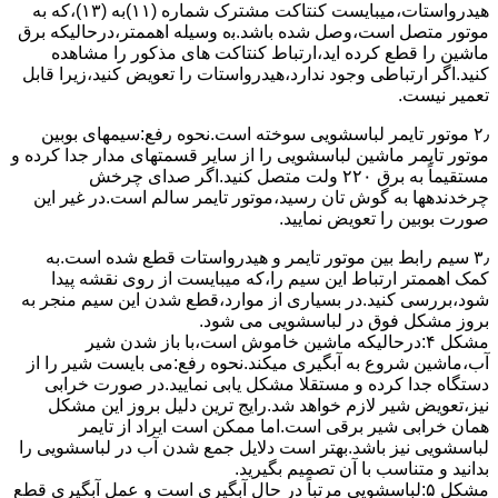
ﻫﯿﺪرواﺳﺘﺎت،میبایست ﮐﻨﺘﺎﮐﺖ ﻣﺸﺘﺮک شماره (۱۱)به (۱۳)،ﮐﻪ ﺑﻪ
ﻣﻮﺗﻮر ﻣﺘﺼﻞ اﺳﺖ،وﺻﻞ ﺷﺪه ﺑﺎﺷﺪ.ﺑه وسیله اهممتر،درحالیکه ﺑﺮق
ﻣﺎﺷﯿﻦ را ﻗﻄﻊ کرده اید،ارﺗﺒﺎط ﮐﻨﺘﺎﮐﺖ ﻫﺎی ﻣﺬﮐﻮر را ﻣﺸﺎﻫﺪه
کنید.اﮔﺮ ارﺗﺒﺎطی وجود ندارد،ﻫﯿﺪرواﺳﺘﺎت را ﺗﻌﻮﯾﺾ ﮐﻨﯿﺪ،زﯾﺮا قابل
ﺗﻌﻤﯿﺮ نیست.
۲٫ ﻣﻮﺗﻮر ﺗﺎﯾﻤﺮ لباسشویی ﺳﻮﺧﺘﻪ اﺳﺖ.نحوه رﻓﻊ:سیمهای ﺑﻮﺑﯿﻦ
ﻣﻮﺗﻮر ﺗﺎﯾﻤﺮ ماشین لباسشویی را از ﺳﺎﯾﺮ قسمتهای ﻣﺪار ﺟﺪا کرده و
مستقیماً ﺑﻪ برق ۲۲۰ وﻟﺖ ﻣﺘﺼﻞ کنید.اﮔﺮ ﺻﺪای ﭼﺮﺧﺶ
چرخدندهها به گوش تان رﺳﯿﺪ،ﻣﻮﺗﻮر ﺗﺎﯾﻤﺮ ﺳﺎﻟﻢ اﺳﺖ.در ﻏﯿﺮ اﯾﻦ
ﺻﻮرت ﺑﻮﺑﯿﻦ را ﺗﻌﻮﯾﺾ ﻧﻤﺎﯾﯿﺪ.
۳٫ ﺳﯿﻢ راﺑﻂ ﺑﯿﻦ ﻣﻮﺗﻮر ﺗﺎﯾﻤﺮ و ﻫﯿﺪرواﺳﺘﺎت ﻗﻄﻊ ﺷﺪه اﺳﺖ.به
کمک اهممتر ارﺗﺒﺎط اﯾﻦ ﺳﯿﻢ را،ﮐﻪ میبایست از روی ﻧﻘﺸﻪ ﭘﯿﺪا
ﺷﻮد،بررسی ﮐﻨﯿﺪ.در ﺑﺴﯿﺎری از موارد،ﻗﻄﻊ ﺷﺪن اﯾﻦ ﺳﯿﻢ ﻣﻨﺠﺮ ﺑﻪ
ﺑﺮوز مشکل ﻓﻮق در لباسشویی می شود.
مشکل ۴:درحالیکه ﻣﺎﺷﯿﻦ ﺧﺎﻣﻮش اﺳﺖ،ﺑﺎ ﺑﺎز ﺷﺪن ﺷﯿﺮ
آب،ﻣﺎﺷﯿﻦ ﺷﺮوع ﺑﻪ آﺑﮕﯿﺮی میکند.نحوه رﻓﻊ:می بایست ﺷﯿﺮ را از
دستگاه جدا کرده و مستقلا مشکل یابی نمایید.در صورت خرابی
نیز،تعویض شیر لازم خواهد شد.رایج ترین دلیل بروز این مشکل
همان خرابی شیر برقی است.اما ممکن است ایراد از تایمر
لباسشویی نیز باشد.بهتر است دلایل جمع شدن آب در لباسشویی را
بدانید و متناسب با آن تصمیم بگیرید.
مشکل ۵:لباسشویی مرتباً در ﺣﺎل آﺑﮕﯿﺮی اﺳﺖ و ﻋﻤﻞ آﺑﮕﯿﺮی ﻗﻄﻊ