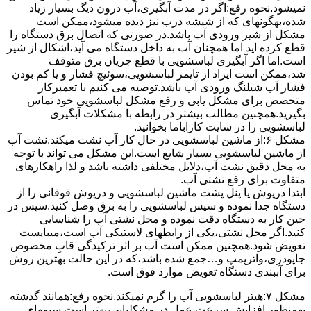
نمیشود.نحوه رﻓﻊ:اﮔﺮ در ﻣﺪت آﺑﮕﯿﺮی،آب درون دﯾﮓ ﺑﺴﯿﺎر زﯾﺎد
ﺷﺪه،بهگونهای ﮐﻪ از ﺷﯿﺸﻪ درب ﻧﯿﺰ دﯾﺪه میشود،ممکن است
مشکل از شیر ورودی آب باشد.در صورتی که اتصال برق دستگاه را
قطع کرده اید اما همچنان آب به داخل دستگاه می آید،اشکال از شیر
است.اما اگر آبگیری لباسشویی با قطع جریان برق متوقف
شد،ممکن است ایراد از تایمر لباسشویی،سوئیچ فشار و یا کم بودن
فشار آب شیلنگ ورودی آب باشد.توصیه می کنیم با تعمیرکار
متخصص برای مشکل یابی و رفع مشکل لباسشویی خود تماس
بگیرید.همچنین مطالب بیشتر در رابطه با مشکلات آبگیری
لباسشویی را در سایت کاراباما بخوانید.
مشکل ۶:از ﻣﺎﺷﯿﻦ لباسشویی در ﺣﺎل ﮐﺎر آب ﻧﺸﺖ میکند.نشت آب
از ماشین لباسشویی بسیار شایع است.این مشکل می تواند با توجه
به محل دقیق نشت آب،دلایل مختلفی داشته باشد و لذا راهکارهای
متفاوت برای رفع نشتی آب.
ابتدا درپوش یا پنل ﭘﺸﺖ ﻣﺎﺷﯿﻦ لباسشویی و درپوش ﻓﻮﻗﺎﻧﯽ را از
دستگاه ﺟﺪا ﻧﻤﻮده و ﺳﭙﺲ لباسشویی را ﺑﻪ ﺑﺮق وصل ﮐﻨﯿﺪ.سپس در
حین کار به دستگاه دقت نموده و ﻣﺤﻞ نشتی آب را ﺷﻨﺎﺳﺎﯾﯽ
کنید.اﮔﺮ ﻣﺤﻞ نشتی،ﯾﮑﯽ از رابطهای ﻻﺳﺘﯿﮑﯽ آب اﺳﺖ،میبایست
ﺗﻌﻮﯾﺾ شود.همچنین ﻣﻤﮑﻦ اﺳﺖ آب بر اثر ﺗﺮﮐﯿﺪﮔﯽ قابِ ﻣﺨﺼﻮص
ﺟﺎﭘﻮدری،واترپمپ و…جمع شده ﺑﺎﺷﺪ،ﮐﻪ در این حالت بهترین روش
برای آببندی دستگاه ﺗﻌﻮﯾﺾ ﻣﻮارد ﻓﻮق اﺳﺖ.
مشکل ۷:ﻫﯿﺘﺮ لباسشویی آب را ﮔﺮم نمیکند.نحوه رﻓﻊ:ﻫﻤﺎﻧﻨﺪ ﮔﺬﺷﺘﻪ
بهمنظور اﻓﺰاﯾﺶ ﺳﺮﻋﺖ ﻋﻤﻞ در مشکلیابی،بهتر است سیمهای