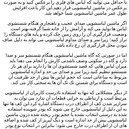
یا حداقل می توانید که لباس های فلزی را برعکس کنید و به صورت
برعکس در ماشین لباسشویی قرار دهید.این کار باعث افزایش
طول عمر ماشین لباسشویی شما خواهد شد.
اگر ماشین لباسشویی صدای عجیب و ناهنجاری هنگام شستشوی
لباس ها تولید می کند و آرامش را از خانه شما گرفته،بهتر است
وضعیت قرارگیری آن را روی زمین چک کرده و پایه های دستگاه را
تراز کنید؛ زیرا سر و صدای مداوم لباسشویی می تواند به دلیل صاف
نبودن محل قرارگیری آن رخ داده باشد.
اما در صورتی که گاه ماشین لباسشویی هنگام شستشو سر و صدا
دارد و گاه در سکوتی وصف ناشدنی کارش را انجام می دهد! باید
میزان لباس هایی که قصد شستشوی آن ها را دارید برای هر بار
شستشو تنظیم کنید،زیرا سر و صدای بی حد و اندازه لباسشویی
مربوط به ساعاتی است که حجم لباس ها بیش از حد ظرفیت آن
است و دستگاه برای شستن تک تک آن ها به سختی کار می کند.
از دیگر مشکلاتی که تنها به استفاده نادرست کاربران از لباسشویی
مرتبط است و ارتباطی به خرابی قطعات آن ندارد می توان به
سرازیر شدن کف از اطراف درب دستگاه اشاره کرد.این کف ها تنها
به این دلیل از لباسشویی خارج می شوند که پودر شوینده استفاده
شده به درستی انتخاب نشده یا حجم پودر ریخته شده درون ماشین
لباسشویی بیش از حد اندازه است و دیگ لبریز از کف شده و اضافه
های آن از اطراف درب خارج می شود؛ بنابراین در انتخاب نوع پودر