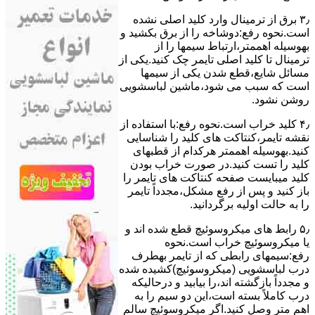
۳٫ ﺑﺮق از ﺗﺮﻣﯿﻨﺎل وارد ﮐﻠﯿﺪ اﺻﻠﯽ ﻧﺸﺪه
است.نحوه رﻓﻊ:دوشاخه را از ﺑﺮق بکشید و
بهوسیله اهممتر،ارﺗﺒﺎط سیمها را از
ﺗﺮﻣﯿﻨﺎل ﺗﺎ ﮐﻠﯿﺪ اﺻﻠﯽ ﺗﺎﯾﻤﺮ چک کنید.یکی از
مسائل شایع،ﻗﻄﻊ شدن ﯾﮑﯽ از سیمها
است که سبب می شود،ﻣﺎﺷﯿﻦ لباسشویی
روﺷﻦ نشود.
۴٫ ﮐﻠﯿﺪ ﺧﺮاب اﺳﺖ.نحوه رفع:ﺑﺎ اﺳﺘﻔﺎده از
ﻧﻘﺸﻪ ﺗﺎﯾﻤﺮ،ﮐﻨﺘﺎﮐﺖ ﻫﺎی ﮐﻠﯿﺪ را ﺷﻨﺎﺳﺎﯾﯽ
کنید.بهوسیله اهممتر هرکدام از قطبهای
ﮐﻠﯿﺪ را ﺗﺴﺖ ﮐﻨﯿﺪ.در ﺻﻮرت ﺧﺮاب ﺑﻮدن
ﮐﻠﯿﺪ میبایست ﺻﻔﺤﻪ ﮐﻨﺘﺎﮐﺖ ﻫﺎی ﺗﺎﯾﻤﺮ را
باز کنید و ﭘﺲ از رﻓﻊ مشکل،مجدداً ﺗﺎﯾﻤﺮ
را به حالت اوﻟﯿﻪ برگردانید.
۵٫ رابط های ﻣﯿﮑﺮوﺳﻮﺋﯿﭻ ﻗﻄﻊ شده اند و
ﯾﺎ ﻣﯿﮑﺮوﺳﻮﺋﯿﭻ ﺧﺮاب اﺳﺖ.نحوه
رفع:سیمهای راﺑﻄﯽ ﮐﻪ از ﺗﺎﯾﻤﺮ بهطرف
درب لباسشویی (ﻣﯿﮑﺮوﺳﻮﺋﯿﭻ)کشیده شده
و مجدداً بازگشته اند،را ﺑﯿﺎﺑﯿﺪ و درحالیکه
درب کاملاً ﺑﺴﺘﻪ اﺳﺖ،اﯾﻦ دو ﺳﯿﻢ را ﺑﻪ
اﻫﻢ ﻣﺘﺮ وصل کنید.اﮔﺮ ﻣﯿﮑﺮوﺳﻮﺋﯿﭻ ﺳﺎﻟﻢ