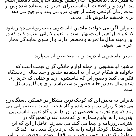
پیدا کرده و از قطعات نامناسب برای تعمیر آن استفاده شده،پس از
مدت زمان کوتاهی چشم از جهان فرو می بندد و ترجیح می دهد
برای همیشه خاموش باقی بماند.
بنابراین اگر نمی خواهید ماشین لباسشویی به سرنوشتی دچار شود
که غیرقابل تغییر است،بهتر است به تعمیرکارانی اعتماد کنید که در
این زمینه سال ها تجربه و تخصص دارند و از سوی نمایندگی مجاز
اعزام می شوند.
تعمیر لباسشویی ایندزیت را به متخصص آن بسپارید
ماشین لباسشویی از جمله لوازم خانگی گران قیمت است که
خانواده ها هنگام خرید آن به استفاده چندین و چند ساله از دستگاه
فکر می کنند و تصور این که لباسشویی زیبا و جذابی که خریداری
شده سال بعد در خانه حضور نداشته باشد برای همگان مشکل
است!
بنابراین به محض این که کوچک ترین مشکل در عملکرد دستگاه رخ
می دهد کاربران دستپاچه شده و گاه شخصاً دست به تعمیراتی می
زنند که هیچ تجربه و تخصصی در آن ندارند و گاه تعمیر لباسشویی
ایندزیت را به اولین شماره ای که تحت عنوان تعمیرگاه در
اینترنت،روزنامه و...پیدا می کنند می سپارند! غافل از این که این
عمل مشکل کوچک اولیه را به یک ایراد بزرگ تبدیل می کند که
برطرف کردن آن حتی برخی از مواقع از عهده متخصصین این امر