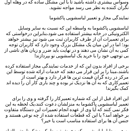
وسواس بیشتری داشته باشید تا با این مشکل ساده که در وهله اول
نگران کننده به نظر می رسد مواجه نشوید.
نمایندگی مجاز و تعمیر لباسشویی پاکشوما
لباسشویی پاکشوما به واسطه این که نسبت به سایر وسایل
الکترونیکی در خانه بیشتر استفاده می شود،بنابراین درخواستی که
برای تعمیرات آن از طرف کاربران ثبت می شود نیز بیشتر خواهد
بود؛ اما در این میان یک مشکل بزرگ وجود دارد که کاربران توجه
کمی به آن نشان می دهند و در نهایت باید ضرر و زیان های ناشی از
بی توجهی خود را با خرید یک لباسشویی نو بپردازند!
برخی از افراد بدون این که از خدمات نمایندگی مجاز استفاده کرده
باشند،مبنا را بر این قرار می دهند که خدمات ارائه شده توسط این
مرکز در رده گران قیمت ترین ها قرار دارد و بهتر است از
تعمیرکاری که به آن ها نزدیک تر بوده و چند باری کار آن را دیده اند
کمک بگیرند!
این افراد قبل از این که شماره تعمیرکار را گرفته و وی را برای
تعمیر لباسشویی پاکشوما به منزلشان دعوت کنند،یک لحظه به این
فکر نمی کنند که آیا وی از عهده انجام تعمیرات این دستگاه متفاوت
بر خواهد آمد؟ یا این که قطعات استفاده شده از چه نوعی هستند و
جنس آن ها برای استفاده مناسب است یا خیر؟
به همین دلیل لباسشویی که زخمش توسط یک پزشک نامعتبر التیام