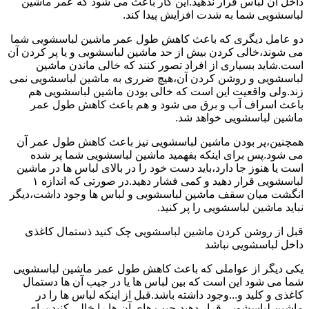
داخل آن لباس قرار ندهید.این کار باعث می شود که عمر ماشین
لباسشویی شما به شدت افزایش پیدا کند.
دو عامل دیگری که باعث کاهش طول عمر ماشین لباسشویی شما
می شوند،خالی کردن بیش از حد ماشین لباسشویی و یا پر کردن آن
است.شاید بسیاری از افراد تصور کنند که خالی ماندن ماشین
لباسشویی و روشن کردن آن،هیچ ضرری به ماشین لباسشویی نمی
زند.ولی واقعیت این است که خالی بودن ماشین لباسشویی هم
باعث اسراف آب و برق می شود و هم باعث کاهش طول عمر
ماشین لباسشویی خواهد شد.
همچنین،پر بودن ماشین لباسشویی نیز باعث کاهش طول عمر آن
می شود.پس برای اینکه بفهمید ماشین لباسشویی شما پر شده
است یا هنوز جا دارد،باید دست خود را در بالای لباس ها در ماشین
لباسشویی قرار دهید و کمی فشار دهید.در صورتی که اندازه ۱
انگشت میان سقف ماشین لباسشویی و لباس ها وجود داشت،دیگر
نباید ماشین لباسشویی را پر کنید.
قبل از روشن کردن ماشین لباسشویی چک کنید ذستمال کاغذی
داخل لباسشویی نباشد
یکی دیگر از عواملی که باعث کاهش طول عمر ماشین لباسشویی
شما می شود این است که بین لباس ها یا در جیب آن ها دستمال
کاغذی و کلید و...وجود داشته باشد.قبل از اینکه لباس ها را در
ماشین لباسشویی قرار دهید،جیب های آن ها را خالی کنید.برای