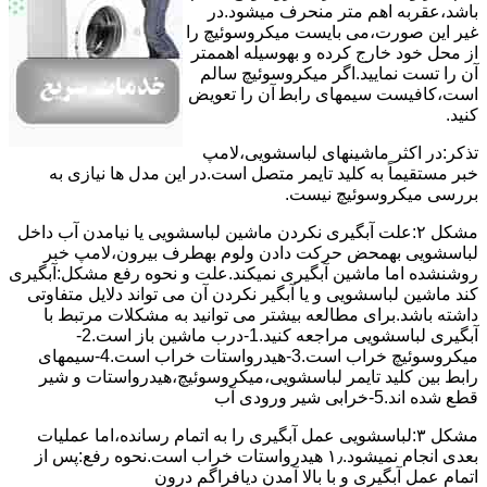
ﺑﺎﺷﺪ،ﻋﻘﺮﺑﻪ اهم متر ﻣﻨﺤﺮف میشود.در
ﻏﯿﺮ اﯾﻦ ﺻﻮرت،می بایست ﻣﯿﮑﺮوﺳﻮﺋﯿﭻ را
از ﻣﺤﻞ خود ﺧﺎرج کرده و بهوسیله اهممتر
آن را ﺗﺴﺖ ﻧﻤﺎﯾﯿﺪ.اﮔﺮ ﻣﯿﮑﺮوﺳﻮﺋﯿﭻ ﺳﺎﻟﻢ
اﺳﺖ،ﮐﺎﻓﯿﺴﺖ سیمهای راﺑﻄ آن را ﺗﻌﻮﯾﺾ
کنید.
ﺗﺬﮐﺮ:در اﮐﺜﺮ ماشینهای لباسشویی،ﻻﻣﭗ
ﺧﺒﺮ مستقیماً ﺑﻪ ﮐﻠﯿﺪ ﺗﺎﯾﻤﺮ ﻣﺘﺼﻞ اﺳﺖ.در اﯾﻦ مدل ها ﻧﯿﺎزی ﺑﻪ
بررسی ﻣﯿﮑﺮوﺳﻮﺋﯿﭻ نیست.
مشکل ۲:علت آبگیری نکردن ماشین لباسشویی یا نیامدن آب داخل
لباسشویی بهمحض ﺣﺮﮐﺖ دادن وﻟﻮم بهطرف ﺑﯿﺮون،ﻻﻣﭗ ﺧﺒﺮ
روشنشده اﻣﺎ ﻣﺎﺷﯿﻦ آﺑﮕﯿﺮی نمیکند.ﻋﻠﺖ و نحوه رﻓﻊ مشکل:آبگیری
کند ماشین لباسشویی و یا آبگیر نکردن آن می تواند دلایل متفاوتی
داشته باشد.برای مطالعه بیشتر می توانید به مشکلات مرتبط با
آبگیری لباسشویی مراجعه کنید.1-درب ﻣﺎﺷﯿﻦ ﺑﺎز اﺳﺖ.2-
ﻣﯿﮑﺮوﺳﻮﺋﯿﭻ ﺧﺮاب اﺳﺖ.3-ﻫﯿﺪرواﺳﺘﺎت ﺧﺮاب اﺳﺖ.4-سیمهای
راﺑﻂ ﺑﯿﻦ ﮐﻠﯿﺪ ﺗﺎﯾﻤﺮ لباسشویی،ﻣﯿﮑﺮوﺳﻮﺋﯿﭻ،ﻫﯿﺪرواﺳﺘﺎت و ﺷﯿﺮ
ﻗﻄﻊ ﺷﺪه اند.5-خرابی شیر ورودی آب
مشکل ۳:لباسشویی ﻋﻤﻞ آﺑﮕﯿﺮی را ﺑﻪ اﺗﻤﺎم رﺳﺎﻧﺪه،اﻣﺎ ﻋﻤﻠﯿﺎت
ﺑﻌﺪی اﻧﺠﺎم نمیشود.۱٫ ﻫﯿﺪرواﺳﺘﺎت ﺧﺮاب اﺳﺖ.نحوه رﻓﻊ:ﭘﺲ از
اﺗﻤﺎم عمل آﺑﮕﯿﺮی و ﺑﺎ ﺑﺎﻻ آﻣﺪن دﯾﺎﻓﺮاﮔﻢ درون