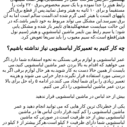
راﺑﻂ ﻫﯿﺘﺮ را ﺟﺪا ﻧﻤﻮده و ﺑﺎ ﯾﮏ ﺳﯿﻢ ﻣﺨﺼﻮص،برق ۲۲۰ ولت را
مستقیماً و برای ۱۰ ﺛﺎﻧﯿﻪ ﺑﻪ ﻫﯿﺘﺮ وصل نمایید.ﭘﺲ از ﻗﻄﻊ ﺑﺮق،اﮔﺮ
پایههای اﻟﻤﻨﺖ یا هیتر کمی ﮔﺮم ﺷﺪه اند،اﻟﻤﻨﺖ ﺳﺎﻟﻢ است اما ﺑﻪ آن
ﺑﺮق نمیرسد.اﯾﻦ ﻣﺸﮑﻞ می تواند مربوط به ﺧﻮد ﺗﺎﯾﻤﺮ باشد،ﮐﻪ در
این حالت میبایست صفحهکلیدهای ﺗﺎﯾﻤﺮ باز شده و مشکل یابی
شود؛ ﯾﺎ ﺳﯿﻢ راﺑﻂ ﺑﯿﻦ ﺗﺎﯾﻤﺮ ماشین لباسشویی و ﻫﯿﺘﺮ (سیم ﻧﻮل
ﻫﯿﺘﺮ)ﻗﻄﻊ اﺳﺖ،ﮐﻪ ﺳﯿﻢ ﻣﻌﯿﻮب را ﺑﺎﯾﺪ سریعاً ﺗﻌﻮﯾﺾ کرد.
چه کار کنیم به تعمیرکار لباسشویی نیاز نداشته باشیم؟
عمر لباسشویی و لوازم برقی بستگی به نحوه استفاده شما دارد.اگر
می خواهید که اقدام به بالا بردن عمر ماشین لباسشویی کنید،می
بایست از همین حالا دست به کار شوید.به هر حال لوازم برقی اگر به
درستی مورد استفاده قرار نگیرند،دچار خرابی می شوند و هزینه
تعمیر زیادی را برای شما ایجاد می کنند.در ادامه ۵ راه حل برای بالا
بردن عمر ماشین لباسشویی را ذکر می کنیم.
بیش از حد لباس در ماشین لباسشویی قرار ندهید
یکی از خطرناک ترین کار هایی که می توانید انجام دهید و عمر
ماشین لباسشویی را کم کنید،قرار دادن لباس ها در ماشین
لباسشویی بیش از حد ظرفیت است.در صورتی که ماشین
لباسشویی شما دارای ظرفیت ۶ کیلو است،هرگز بیشتر از ۶ کیلو در