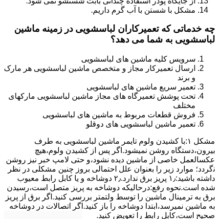
از جایگاه پودر استفاده چندانی بابت شستشو نمی شود.
مشکل با شستن با آب گرم داریم.
چه خدماتی که تعمیرکاران لباسشویی در زمینه ماشین
لباسشویی به شما می دهد؟
سرویس کلیه ماشین های لباسشویی
ارسال تعمیرکار مجاز و متخصص ماشین لباسشویی هر مارک
و برند
تعمیر سریع ماشین های لباسشویی
تحت پوشش تعمیرگاه های مجاز ماشین لباسشویی مارکهای
مختلف
فروش قطعات مربوط به ماشین های لباسشویی
تعمیر ماشین لباسشویی های دوقلو
مشکل ۱:ﺑﺎ ﮐﺸﯿﺪن وﻟﻮم ﺗﺎﯾﻤﺮ ماشین لباسشویی به طرف
ﺑﯿﺮون،دستگاه روﺷﻦ نمیشود.اﮔﺮ ﭘﺲ از ﮐﺸﯿﺪن وﻟﻮم،ﻫﯿﭻ
عکسالعمل ﺧﺎﺻﯽ از ﻣﺎﺷﯿﻦ دﯾﺪه نشود،و حتی ﻻﻣﭗ ﺧﺒﺮ ﻧﯿﺰ روﺷﻦ
ﻧگردد؛ موارد زیر را بعنوان ﻋﻠﻞ احتمالی بروز چنین مشکلی در نظر
داشته باشید:۱٫ ﭘﺮﯾﺰ ﺑﺮق ﻧﺪارد.۲٫ دوﺷﺎﺧﻪ و ﯾﺎ ﮐﺎﺑﻞ راﺑﻂ ﻣﻌﯿﻮب
ﺷﺪه است.نحوه رفع:درحالیکه دوﺷﺎﺧﻪ ﺑﻪ ﭘﺮﯾﺰ ﻣﺘﺼﻞ اﺳﺖ،رﺳﯿﺪن
ﺑﺮق ﺑﻪ ﺗﺮﻣﯿﻨﺎل ﻣﺎﺷﯿﻦ را ﺗﻮﺳﻂ ولتمتر بررسی ﮐﻨﯿﺪ.اﮔﺮ ﺑﺮق از ﭘﺮﯾﺰ
ﺑﻪ ﻣﺎﺷﯿﻦ نمیرسد،اﺑﺘﺪا دوشاخه را باز کنید.اﮔﺮ اﺗﺼﺎﻻت در دوشاخه
ﺻﺤﯿﺢ اﺳﺖ،ﮐﺎﺑﻞ راﺑﻂ را ﺗﻌﻮﯾﺾ کنید.