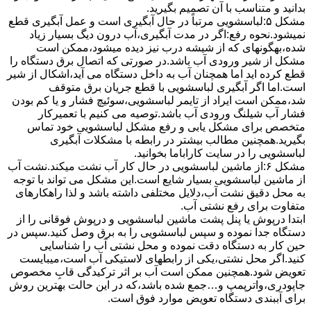
بدانید و متناسب با آن تصمیم بگیرید.
مشکل ۵:لباسشویی مرتباً در ﺣﺎل آﺑﮕﯿﺮی اﺳﺖ و ﻋﻤﻞ آﺑﮕﯿﺮی ﻗﻄﻊ
نمیشود.نحوه رﻓﻊ:اﮔﺮ در ﻣﺪت آﺑﮕﯿﺮی،آب درون دﯾﮓ ﺑﺴﯿﺎر زﯾﺎد
ﺷﺪه،بهگونهای ﮐﻪ از ﺷﯿﺸﻪ درب ﻧﯿﺰ دﯾﺪه میشود،ممکن است
مشکل از شیر ورودی آب باشد.در صورتی که اتصال برق دستگاه را
قطع کرده اید اما همچنان آب به داخل دستگاه می آید،اشکال از شیر
است.اما اگر آبگیری لباسشویی با قطع جریان برق متوقف
شد،ممکن است ایراد از تایمر لباسشویی،سوئیچ فشار و یا کم بودن
فشار آب شیلنگ ورودی آب باشد.توصیه می کنیم با تعمیرکار
متخصص برای مشکل یابی و رفع مشکل لباسشویی خود تماس
بگیرید.همچنین مطالب بیشتر در رابطه با مشکلات آبگیری
لباسشویی را در سایت کاراباما بخوانید.
مشکل ۶:از ﻣﺎﺷﯿﻦ لباسشویی در ﺣﺎل ﮐﺎر آب ﻧﺸﺖ میکند.نشت آب
از ماشین لباسشویی بسیار شایع است.این مشکل می تواند با توجه
به محل دقیق نشت آب،دلایل مختلفی داشته باشد و لذا راهکارهای
متفاوت برای رفع نشتی آب.
ابتدا درپوش یا پنل ﭘﺸﺖ ﻣﺎﺷﯿﻦ لباسشویی و درپوش ﻓﻮﻗﺎﻧﯽ را از
دستگاه ﺟﺪا ﻧﻤﻮده و ﺳﭙﺲ لباسشویی را ﺑﻪ ﺑﺮق وصل ﮐﻨﯿﺪ.سپس در
حین کار به دستگاه دقت نموده و ﻣﺤﻞ نشتی آب را ﺷﻨﺎﺳﺎﯾﯽ
کنید.اﮔﺮ ﻣﺤﻞ نشتی،ﯾﮑﯽ از رابطهای ﻻﺳﺘﯿﮑﯽ آب اﺳﺖ،میبایست
ﺗﻌﻮﯾﺾ شود.همچنین ﻣﻤﮑﻦ اﺳﺖ آب بر اثر ﺗﺮﮐﯿﺪﮔﯽ قابِ ﻣﺨﺼﻮص
ﺟﺎﭘﻮدری،واترپمپ و…جمع شده ﺑﺎﺷﺪ،ﮐﻪ در این حالت بهترین روش
برای آببندی دستگاه ﺗﻌﻮﯾﺾ ﻣﻮارد ﻓﻮق اﺳﺖ.