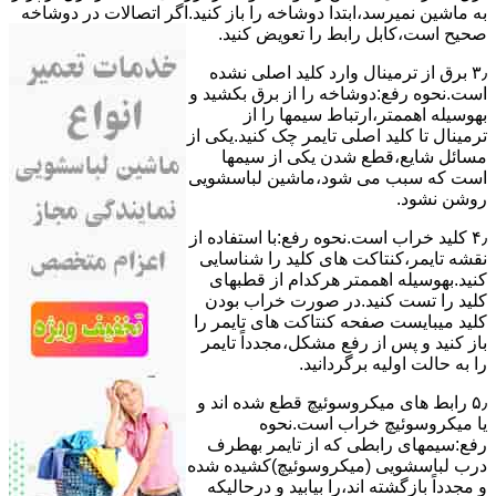
ﺑﻪ ﻣﺎﺷﯿﻦ نمیرسد،اﺑﺘﺪا دوشاخه را باز کنید.اﮔﺮ اﺗﺼﺎﻻت در دوشاخه
ﺻﺤﯿﺢ اﺳﺖ،ﮐﺎﺑﻞ راﺑﻂ را ﺗﻌﻮﯾﺾ کنید.
۳٫ ﺑﺮق از ﺗﺮﻣﯿﻨﺎل وارد ﮐﻠﯿﺪ اﺻﻠﯽ ﻧﺸﺪه
است.نحوه رﻓﻊ:دوشاخه را از ﺑﺮق بکشید و
بهوسیله اهممتر،ارﺗﺒﺎط سیمها را از
ﺗﺮﻣﯿﻨﺎل ﺗﺎ ﮐﻠﯿﺪ اﺻﻠﯽ ﺗﺎﯾﻤﺮ چک کنید.یکی از
مسائل شایع،ﻗﻄﻊ شدن ﯾﮑﯽ از سیمها
است که سبب می شود،ﻣﺎﺷﯿﻦ لباسشویی
روﺷﻦ نشود.
۴٫ ﮐﻠﯿﺪ ﺧﺮاب اﺳﺖ.نحوه رفع:ﺑﺎ اﺳﺘﻔﺎده از
ﻧﻘﺸﻪ ﺗﺎﯾﻤﺮ،ﮐﻨﺘﺎﮐﺖ ﻫﺎی ﮐﻠﯿﺪ را ﺷﻨﺎﺳﺎﯾﯽ
کنید.بهوسیله اهممتر هرکدام از قطبهای
ﮐﻠﯿﺪ را ﺗﺴﺖ ﮐﻨﯿﺪ.در ﺻﻮرت ﺧﺮاب ﺑﻮدن
ﮐﻠﯿﺪ میبایست ﺻﻔﺤﻪ ﮐﻨﺘﺎﮐﺖ ﻫﺎی ﺗﺎﯾﻤﺮ را
باز کنید و ﭘﺲ از رﻓﻊ مشکل،مجدداً ﺗﺎﯾﻤﺮ
را به حالت اوﻟﯿﻪ برگردانید.
۵٫ رابط های ﻣﯿﮑﺮوﺳﻮﺋﯿﭻ ﻗﻄﻊ شده اند و
ﯾﺎ ﻣﯿﮑﺮوﺳﻮﺋﯿﭻ ﺧﺮاب اﺳﺖ.نحوه
رفع:سیمهای راﺑﻄﯽ ﮐﻪ از ﺗﺎﯾﻤﺮ بهطرف
درب لباسشویی (ﻣﯿﮑﺮوﺳﻮﺋﯿﭻ)کشیده شده
و مجدداً بازگشته اند،را ﺑﯿﺎﺑﯿﺪ و درحالیکه