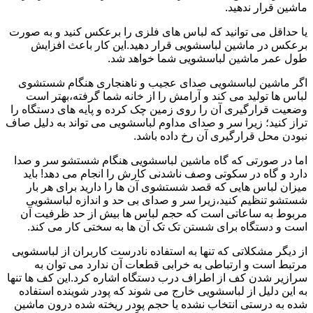
ماشین قرار ندهید.
یا حداقل می توانید که لباس های فلزی را برعکس کنید و به صورت
برعکس در ماشین لباسشویی قرار دهید.این کار باعث افزایش
طول عمر ماشین لباسشویی شما خواهد شد.
اگر ماشین لباسشویی صدای عجیب و ناهنجاری هنگام شستشوی
لباس ها تولید می کند و آرامش را از خانه شما گرفته،بهتر است
وضعیت قرارگیری آن را روی زمین چک کرده و پایه های دستگاه را
تراز کنید؛ زیرا سر و صدای مداوم لباسشویی می تواند به دلیل صاف
نبودن محل قرارگیری آن رخ داده باشد.
اما در صورتی که گاه ماشین لباسشویی هنگام شستشو سر و صدا
دارد و گاه در سکوتی وصف ناشدنی کارش را انجام می دهد! باید
میزان لباس هایی که قصد شستشوی آن ها را دارید برای هر بار
شستشو تنظیم کنید،زیرا سر و صدای بی حد و اندازه لباسشویی
مربوط به ساعاتی است که حجم لباس ها بیش از حد ظرفیت آن
است و دستگاه برای شستن تک تک آن ها به سختی کار می کند.
از دیگر مشکلاتی که تنها به استفاده نادرست کاربران از لباسشویی
مرتبط است و ارتباطی به خرابی قطعات آن ندارد می توان به
سرازیر شدن کف از اطراف درب دستگاه اشاره کرد.این کف ها تنها
به این دلیل از لباسشویی خارج می شوند که پودر شوینده استفاده
شده به درستی انتخاب نشده یا حجم پودر ریخته شده درون ماشین