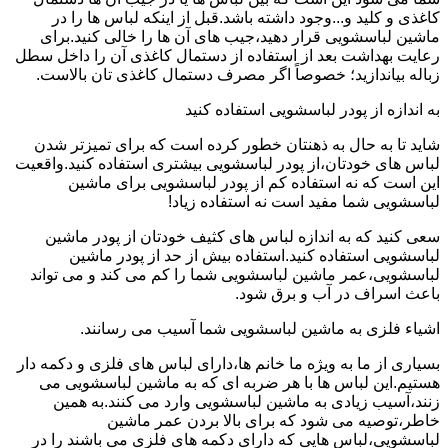
کاغذی و کلید و...وجود داشته باشد.قبل از اینکه لباس ها را در
ماشین لباسشویی قرار دهید،جیب های آن ها را خالی کنید.برای
رعایت بهداشت بعد از استفاده از دستمال کاغذی آن را داخل سطل
زباله بیاندازید؛ خصوصاً اگر مصرف دستمال کاغذی تان بالاست.
به اندازه از پودر لباسشویی استفاده کنید
شاید تا به حال به ذهنتان خطور کرده است که برای تمیزتر شدن
لباس های خودتان،از پودر لباسشویی بیشتری استفاده کنید.واقعیت
این است که نه استفاده کم از پودر لباسشویی برای ماشین
لباسشویی شما مفید است نه استفاده زیاد!
سعی کنید که به اندازه لباس های کثیف خودتان از پودر ماشین
لباسشویی استفاده کنید.استفاده بیش از حد از پودر ماشین
لباسشویی،عمر ماشین لباسشویی شما را کم می کند و می تواند
باعث اسراف در آب و برق شود.
اشیاء فلزی به ماشین لباسشویی شما آسیب می رسانند.
بسیاری از ما به ویژه ما خانم ها،دارای لباس های فلزی و دکمه دار
هستیم.این لباس ها با هر ضربه ای که به ماشین لباسشویی می
زنند،آسیب زیادی به ماشین لباسشویی وارد می کنند.به همین
خاطر،توصیه می شود که برای بالا بردن عمر ماشین
لباسشویی،لباس هایی که دارای دکمه های فلزی می باشند را در