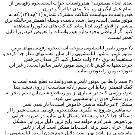
ﺑﻌﺪی اﻧﺠﺎم نمیشود.۱٫ ﻫﯿﺪرواﺳﺘﺎت ﺧﺮاب اﺳﺖ.نحوه رﻓﻊ:ﭘﺲ از
اﺗﻤﺎم عمل آﺑﮕﯿﺮی و ﺑﺎ ﺑﺎﻻ آﻣﺪن دﯾﺎﻓﺮاﮔﻢ درون
ﻫﯿﺪرواﺳﺘﺎت،میبایست ﮐﻨﺘﺎﮐﺖ ﻣﺸﺘﺮک شماره (۱۱)به (۱۳)،ﮐﻪ ﺑﻪ
ﻣﻮﺗﻮر ﻣﺘﺼﻞ اﺳﺖ،وﺻﻞ ﺷﺪه ﺑﺎﺷﺪ.ﺑه وسیله اهممتر،درحالیکه ﺑﺮق
ﻣﺎﺷﯿﻦ را ﻗﻄﻊ کرده اید،ارﺗﺒﺎط ﮐﻨﺘﺎﮐﺖ ﻫﺎی ﻣﺬﮐﻮر را ﻣﺸﺎﻫﺪه
کنید.اﮔﺮ ارﺗﺒﺎطی وجود ندارد،ﻫﯿﺪرواﺳﺘﺎت را ﺗﻌﻮﯾﺾ ﮐﻨﯿﺪ،زﯾﺮا قابل
ﺗﻌﻤﯿﺮ نیست.
۲٫ ﻣﻮﺗﻮر ﺗﺎﯾﻤﺮ لباسشویی ﺳﻮﺧﺘﻪ اﺳﺖ.نحوه رﻓﻊ:سیمهای ﺑﻮﺑﯿﻦ
ﻣﻮﺗﻮر ﺗﺎﯾﻤﺮ ماشین لباسشویی را از ﺳﺎﯾﺮ قسمتهای ﻣﺪار ﺟﺪا کرده و
مستقیماً ﺑﻪ برق ۲۲۰ وﻟﺖ ﻣﺘﺼﻞ کنید.اﮔﺮ ﺻﺪای ﭼﺮﺧﺶ
چرخدندهها به گوش تان رﺳﯿﺪ،ﻣﻮﺗﻮر ﺗﺎﯾﻤﺮ ﺳﺎﻟﻢ اﺳﺖ.در ﻏﯿﺮ اﯾﻦ
ﺻﻮرت ﺑﻮﺑﯿﻦ را ﺗﻌﻮﯾﺾ ﻧﻤﺎﯾﯿﺪ.
۳٫ ﺳﯿﻢ راﺑﻂ ﺑﯿﻦ ﻣﻮﺗﻮر ﺗﺎﯾﻤﺮ و ﻫﯿﺪرواﺳﺘﺎت ﻗﻄﻊ ﺷﺪه اﺳﺖ.به
کمک اهممتر ارﺗﺒﺎط اﯾﻦ ﺳﯿﻢ را،ﮐﻪ میبایست از روی ﻧﻘﺸﻪ ﭘﯿﺪا
ﺷﻮد،بررسی ﮐﻨﯿﺪ.در ﺑﺴﯿﺎری از موارد،ﻗﻄﻊ ﺷﺪن اﯾﻦ ﺳﯿﻢ ﻣﻨﺠﺮ ﺑﻪ
ﺑﺮوز مشکل ﻓﻮق در لباسشویی می شود.
مشکل ۴:درحالیکه ﻣﺎﺷﯿﻦ ﺧﺎﻣﻮش اﺳﺖ،ﺑﺎ ﺑﺎز ﺷﺪن ﺷﯿﺮ
آب،ﻣﺎﺷﯿﻦ ﺷﺮوع ﺑﻪ آﺑﮕﯿﺮی میکند.نحوه رﻓﻊ:می بایست ﺷﯿﺮ را از
دستگاه جدا کرده و مستقلا مشکل یابی نمایید.در صورت خرابی
نیز،تعویض شیر لازم خواهد شد.رایج ترین دلیل بروز این مشکل
همان خرابی شیر برقی است.اما ممکن است ایراد از تایمر
لباسشویی نیز باشد.بهتر است دلایل جمع شدن آب در لباسشویی را