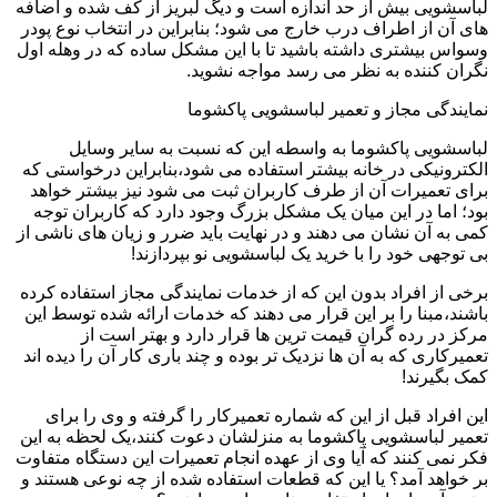
لباسشویی بیش از حد اندازه است و دیگ لبریز از کف شده و اضافه
های آن از اطراف درب خارج می شود؛ بنابراین در انتخاب نوع پودر
وسواس بیشتری داشته باشید تا با این مشکل ساده که در وهله اول
نگران کننده به نظر می رسد مواجه نشوید.
نمایندگی مجاز و تعمیر لباسشویی پاکشوما
لباسشویی پاکشوما به واسطه این که نسبت به سایر وسایل
الکترونیکی در خانه بیشتر استفاده می شود،بنابراین درخواستی که
برای تعمیرات آن از طرف کاربران ثبت می شود نیز بیشتر خواهد
بود؛ اما در این میان یک مشکل بزرگ وجود دارد که کاربران توجه
کمی به آن نشان می دهند و در نهایت باید ضرر و زیان های ناشی از
بی توجهی خود را با خرید یک لباسشویی نو بپردازند!
برخی از افراد بدون این که از خدمات نمایندگی مجاز استفاده کرده
باشند،مبنا را بر این قرار می دهند که خدمات ارائه شده توسط این
مرکز در رده گران قیمت ترین ها قرار دارد و بهتر است از
تعمیرکاری که به آن ها نزدیک تر بوده و چند باری کار آن را دیده اند
کمک بگیرند!
این افراد قبل از این که شماره تعمیرکار را گرفته و وی را برای
تعمیر لباسشویی پاکشوما به منزلشان دعوت کنند،یک لحظه به این
فکر نمی کنند که آیا وی از عهده انجام تعمیرات این دستگاه متفاوت
بر خواهد آمد؟ یا این که قطعات استفاده شده از چه نوعی هستند و