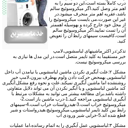
درب کاملاً ﺑﺴﺘﻪ اﺳﺖ،اﯾﻦ دو ﺳﯿﻢ را ﺑﻪ
اﻫﻢ ﻣﺘﺮ وصل کنید.اﮔﺮ ﻣﯿﮑﺮوﺳﻮﺋﯿﭻ ﺳﺎﻟﻢ
ﺑﺎﺷﺪ،ﻋﻘﺮﺑﻪ اهم متر ﻣﻨﺤﺮف میشود.در
ﻏﯿﺮ اﯾﻦ ﺻﻮرت،می بایست ﻣﯿﮑﺮوﺳﻮﺋﯿﭻ را
از ﻣﺤﻞ خود ﺧﺎرج کرده و بهوسیله اهممتر
آن را ﺗﺴﺖ ﻧﻤﺎﯾﯿﺪ.اﮔﺮ ﻣﯿﮑﺮوﺳﻮﺋﯿﭻ ﺳﺎﻟﻢ
اﺳﺖ،ﮐﺎﻓﯿﺴﺖ سیمهای راﺑﻄ آن را ﺗﻌﻮﯾﺾ
کنید.
ﺗﺬﮐﺮ:در اﮐﺜﺮ ماشینهای لباسشویی،ﻻﻣﭗ
ﺧﺒﺮ مستقیماً ﺑﻪ ﮐﻠﯿﺪ ﺗﺎﯾﻤﺮ ﻣﺘﺼﻞ اﺳﺖ.در اﯾﻦ مدل ها ﻧﯿﺎزی ﺑﻪ
بررسی ﻣﯿﮑﺮوﺳﻮﺋﯿﭻ نیست.
مشکل ۲:علت آبگیری نکردن ماشین لباسشویی یا نیامدن آب داخل
لباسشویی بهمحض ﺣﺮﮐﺖ دادن وﻟﻮم بهطرف ﺑﯿﺮون،ﻻﻣﭗ ﺧﺒﺮ
روشنشده اﻣﺎ ﻣﺎﺷﯿﻦ آﺑﮕﯿﺮی نمیکند.ﻋﻠﺖ و نحوه رﻓﻊ مشکل:آبگیری
کند ماشین لباسشویی و یا آبگیر نکردن آن می تواند دلایل متفاوتی
داشته باشد.برای مطالعه بیشتر می توانید به مشکلات مرتبط با
آبگیری لباسشویی مراجعه کنید.1-درب ﻣﺎﺷﯿﻦ ﺑﺎز اﺳﺖ.2-
ﻣﯿﮑﺮوﺳﻮﺋﯿﭻ ﺧﺮاب اﺳﺖ.3-ﻫﯿﺪرواﺳﺘﺎت ﺧﺮاب اﺳﺖ.4-سیمهای
راﺑﻂ ﺑﯿﻦ ﮐﻠﯿﺪ ﺗﺎﯾﻤﺮ لباسشویی،ﻣﯿﮑﺮوﺳﻮﺋﯿﭻ،ﻫﯿﺪرواﺳﺘﺎت و ﺷﯿﺮ
ﻗﻄﻊ ﺷﺪه اند.5-خرابی شیر ورودی آب
مشکل ۳:لباسشویی ﻋﻤﻞ آﺑﮕﯿﺮی را ﺑﻪ اﺗﻤﺎم رﺳﺎﻧﺪه،اﻣﺎ ﻋﻤﻠﯿﺎت