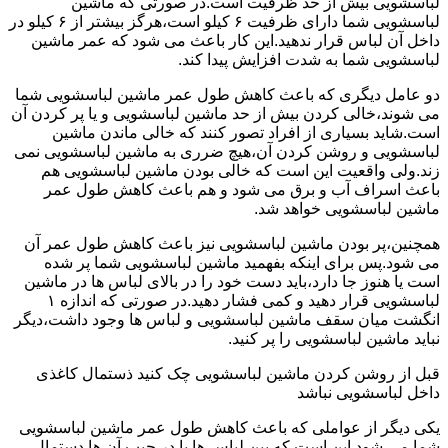
لباسشویی بیش از حد ظرفیت است.در صورتی که ماشین
لباسشویی شما دارای ظرفیت ۶ کیلو است،هرگز بیشتر از ۶ کیلو در
داخل آن لباس قرار ندهید.این کار باعث می شود که عمر ماشین
لباسشویی شما به شدت افزایش پیدا کند.
دو عامل دیگری که باعث کاهش طول عمر ماشین لباسشویی شما
می شوند،خالی کردن بیش از حد ماشین لباسشویی و یا پر کردن آن
است.شاید بسیاری از افراد تصور کنند که خالی ماندن ماشین
لباسشویی و روشن کردن آن،هیچ ضرری به ماشین لباسشویی نمی
زند.ولی واقعیت این است که خالی بودن ماشین لباسشویی هم
باعث اسراف آب و برق می شود و هم باعث کاهش طول عمر
ماشین لباسشویی خواهد شد.
همچنین،پر بودن ماشین لباسشویی نیز باعث کاهش طول عمر آن
می شود.پس برای اینکه بفهمید ماشین لباسشویی شما پر شده
است یا هنوز جا دارد،باید دست خود را در بالای لباس ها در ماشین
لباسشویی قرار دهید و کمی فشار دهید.در صورتی که اندازه ۱
انگشت میان سقف ماشین لباسشویی و لباس ها وجود داشت،دیگر
نباید ماشین لباسشویی را پر کنید.
قبل از روشن کردن ماشین لباسشویی چک کنید ذستمال کاغذی
داخل لباسشویی نباشد
یکی دیگر از عواملی که باعث کاهش طول عمر ماشین لباسشویی
شما می شود این است که بین لباس ها یا در جیب آن ها دستمال