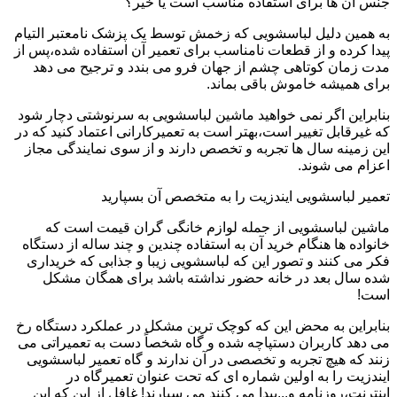
جنس آن ها برای استفاده مناسب است یا خیر؟
به همین دلیل لباسشویی که زخمش توسط یک پزشک نامعتبر التیام
پیدا کرده و از قطعات نامناسب برای تعمیر آن استفاده شده،پس از
مدت زمان کوتاهی چشم از جهان فرو می بندد و ترجیح می دهد
برای همیشه خاموش باقی بماند.
بنابراین اگر نمی خواهید ماشین لباسشویی به سرنوشتی دچار شود
که غیرقابل تغییر است،بهتر است به تعمیرکارانی اعتماد کنید که در
این زمینه سال ها تجربه و تخصص دارند و از سوی نمایندگی مجاز
اعزام می شوند.
تعمیر لباسشویی ایندزیت را به متخصص آن بسپارید
ماشین لباسشویی از جمله لوازم خانگی گران قیمت است که
خانواده ها هنگام خرید آن به استفاده چندین و چند ساله از دستگاه
فکر می کنند و تصور این که لباسشویی زیبا و جذابی که خریداری
شده سال بعد در خانه حضور نداشته باشد برای همگان مشکل
است!
بنابراین به محض این که کوچک ترین مشکل در عملکرد دستگاه رخ
می دهد کاربران دستپاچه شده و گاه شخصاً دست به تعمیراتی می
زنند که هیچ تجربه و تخصصی در آن ندارند و گاه تعمیر لباسشویی
ایندزیت را به اولین شماره ای که تحت عنوان تعمیرگاه در
اینترنت،روزنامه و...پیدا می کنند می سپارند! غافل از این که این