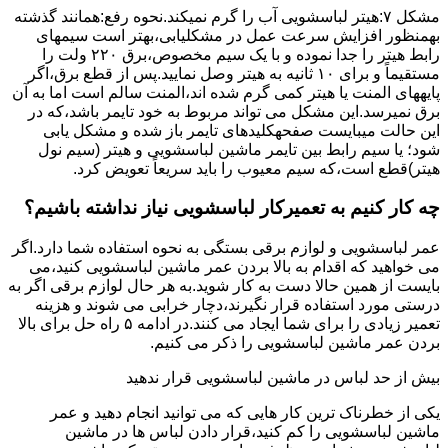
مشکل ۷:ﻫﯿﺘﺮ لباسشویی آب را ﮔﺮم نمیکند.نحوه رﻓﻊ:ﻫﻤﺎﻧﻨﺪ ﮔﺬﺷﺘﻪ
بهمنظور اﻓﺰاﯾﺶ ﺳﺮﻋﺖ ﻋﻤﻞ در مشکلیابی،بهتر است سیمهای
راﺑﻂ ﻫﯿﺘﺮ را ﺟﺪا ﻧﻤﻮده و ﺑﺎ ﯾﮏ ﺳﯿﻢ ﻣﺨﺼﻮص،برق ۲۲۰ ولت را
مستقیماً و برای ۱۰ ﺛﺎﻧﯿﻪ ﺑﻪ ﻫﯿﺘﺮ وصل نمایید.ﭘﺲ از ﻗﻄﻊ ﺑﺮق،اﮔﺮ
پایههای اﻟﻤﻨﺖ یا هیتر کمی ﮔﺮم ﺷﺪه اند،اﻟﻤﻨﺖ ﺳﺎﻟﻢ است اما ﺑﻪ آن
ﺑﺮق نمیرسد.اﯾﻦ ﻣﺸﮑﻞ می تواند مربوط به ﺧﻮد ﺗﺎﯾﻤﺮ باشد،ﮐﻪ در
این حالت میبایست صفحهکلیدهای ﺗﺎﯾﻤﺮ باز شده و مشکل یابی
شود؛ ﯾﺎ ﺳﯿﻢ راﺑﻂ ﺑﯿﻦ ﺗﺎﯾﻤﺮ ماشین لباسشویی و ﻫﯿﺘﺮ (سیم ﻧﻮل
ﻫﯿﺘﺮ)ﻗﻄﻊ اﺳﺖ،ﮐﻪ ﺳﯿﻢ ﻣﻌﯿﻮب را ﺑﺎﯾﺪ سریعاً ﺗﻌﻮﯾﺾ کرد.
چه کار کنیم به تعمیرکار لباسشویی نیاز نداشته باشیم؟
عمر لباسشویی و لوازم برقی بستگی به نحوه استفاده شما دارد.اگر
می خواهید که اقدام به بالا بردن عمر ماشین لباسشویی کنید،می
بایست از همین حالا دست به کار شوید.به هر حال لوازم برقی اگر به
درستی مورد استفاده قرار نگیرند،دچار خرابی می شوند و هزینه
تعمیر زیادی را برای شما ایجاد می کنند.در ادامه ۵ راه حل برای بالا
بردن عمر ماشین لباسشویی را ذکر می کنیم.
بیش از حد لباس در ماشین لباسشویی قرار ندهید
یکی از خطرناک ترین کار هایی که می توانید انجام دهید و عمر
ماشین لباسشویی را کم کنید،قرار دادن لباس ها در ماشین