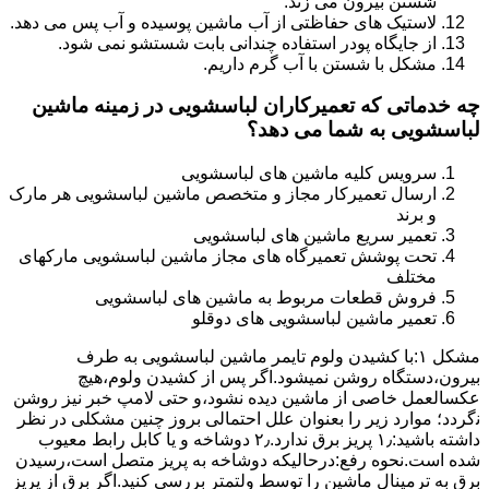
شستن بیرون می زند.
لاستیک های حفاظتی از آب ماشین پوسیده و آب پس می دهد.
از جایگاه پودر استفاده چندانی بابت شستشو نمی شود.
مشکل با شستن با آب گرم داریم.
چه خدماتی که تعمیرکاران لباسشویی در زمینه ماشین
لباسشویی به شما می دهد؟
سرویس کلیه ماشین های لباسشویی
ارسال تعمیرکار مجاز و متخصص ماشین لباسشویی هر مارک
و برند
تعمیر سریع ماشین های لباسشویی
تحت پوشش تعمیرگاه های مجاز ماشین لباسشویی مارکهای
مختلف
فروش قطعات مربوط به ماشین های لباسشویی
تعمیر ماشین لباسشویی های دوقلو
مشکل ۱:ﺑﺎ ﮐﺸﯿﺪن وﻟﻮم ﺗﺎﯾﻤﺮ ماشین لباسشویی به طرف
ﺑﯿﺮون،دستگاه روﺷﻦ نمیشود.اﮔﺮ ﭘﺲ از ﮐﺸﯿﺪن وﻟﻮم،ﻫﯿﭻ
عکسالعمل ﺧﺎﺻﯽ از ﻣﺎﺷﯿﻦ دﯾﺪه نشود،و حتی ﻻﻣﭗ ﺧﺒﺮ ﻧﯿﺰ روﺷﻦ
ﻧگردد؛ موارد زیر را بعنوان ﻋﻠﻞ احتمالی بروز چنین مشکلی در نظر
داشته باشید:۱٫ ﭘﺮﯾﺰ ﺑﺮق ﻧﺪارد.۲٫ دوﺷﺎﺧﻪ و ﯾﺎ ﮐﺎﺑﻞ راﺑﻂ ﻣﻌﯿﻮب
ﺷﺪه است.نحوه رفع:درحالیکه دوﺷﺎﺧﻪ ﺑﻪ ﭘﺮﯾﺰ ﻣﺘﺼﻞ اﺳﺖ،رﺳﯿﺪن
ﺑﺮق ﺑﻪ ﺗﺮﻣﯿﻨﺎل ﻣﺎﺷﯿﻦ را ﺗﻮﺳﻂ ولتمتر بررسی ﮐﻨﯿﺪ.اﮔﺮ ﺑﺮق از ﭘﺮﯾﺰ