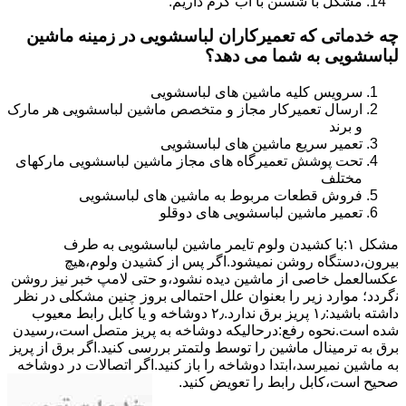
مشکل با شستن با آب گرم داریم.
چه خدماتی که تعمیرکاران لباسشویی در زمینه ماشین
لباسشویی به شما می دهد؟
سرویس کلیه ماشین های لباسشویی
ارسال تعمیرکار مجاز و متخصص ماشین لباسشویی هر مارک
و برند
تعمیر سریع ماشین های لباسشویی
تحت پوشش تعمیرگاه های مجاز ماشین لباسشویی مارکهای
مختلف
فروش قطعات مربوط به ماشین های لباسشویی
تعمیر ماشین لباسشویی های دوقلو
مشکل ۱:ﺑﺎ ﮐﺸﯿﺪن وﻟﻮم ﺗﺎﯾﻤﺮ ماشین لباسشویی به طرف
ﺑﯿﺮون،دستگاه روﺷﻦ نمیشود.اﮔﺮ ﭘﺲ از ﮐﺸﯿﺪن وﻟﻮم،ﻫﯿﭻ
عکسالعمل ﺧﺎﺻﯽ از ﻣﺎﺷﯿﻦ دﯾﺪه نشود،و حتی ﻻﻣﭗ ﺧﺒﺮ ﻧﯿﺰ روﺷﻦ
ﻧگردد؛ موارد زیر را بعنوان ﻋﻠﻞ احتمالی بروز چنین مشکلی در نظر
داشته باشید:۱٫ ﭘﺮﯾﺰ ﺑﺮق ﻧﺪارد.۲٫ دوﺷﺎﺧﻪ و ﯾﺎ ﮐﺎﺑﻞ راﺑﻂ ﻣﻌﯿﻮب
ﺷﺪه است.نحوه رفع:درحالیکه دوﺷﺎﺧﻪ ﺑﻪ ﭘﺮﯾﺰ ﻣﺘﺼﻞ اﺳﺖ،رﺳﯿﺪن
ﺑﺮق ﺑﻪ ﺗﺮﻣﯿﻨﺎل ﻣﺎﺷﯿﻦ را ﺗﻮﺳﻂ ولتمتر بررسی ﮐﻨﯿﺪ.اﮔﺮ ﺑﺮق از ﭘﺮﯾﺰ
ﺑﻪ ﻣﺎﺷﯿﻦ نمیرسد،اﺑﺘﺪا دوشاخه را باز کنید.اﮔﺮ اﺗﺼﺎﻻت در دوشاخه
ﺻﺤﯿﺢ اﺳﺖ،ﮐﺎﺑﻞ راﺑﻂ را ﺗﻌﻮﯾﺾ کنید.