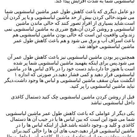
لباسشویی شما به شدت افزایش پیدا کند.
دو عامل دیگری که باعث کاهش طول عمر ماشین لباسشویی شما
می شوند،خالی کردن بیش از حد ماشین لباسشویی و یا پر کردن آن
است.شاید بسیاری از افراد تصور کنند که خالی ماندن ماشین
لباسشویی و روشن کردن آن،هیچ ضرری به ماشین لباسشویی نمی
زند.ولی واقعیت این است که خالی بودن ماشین لباسشویی هم
باعث اسراف آب و برق می شود و هم باعث کاهش طول عمر
ماشین لباسشویی خواهد شد.
همچنین،پر بودن ماشین لباسشویی نیز باعث کاهش طول عمر آن
می شود.پس برای اینکه بفهمید ماشین لباسشویی شما پر شده
است یا هنوز جا دارد،باید دست خود را در بالای لباس ها در ماشین
لباسشویی قرار دهید و کمی فشار دهید.در صورتی که اندازه ۱
انگشت میان سقف ماشین لباسشویی و لباس ها وجود داشت،دیگر
نباید ماشین لباسشویی را پر کنید.
قبل از روشن کردن ماشین لباسشویی چک کنید ذستمال کاغذی
داخل لباسشویی نباشد
یکی دیگر از عواملی که باعث کاهش طول عمر ماشین لباسشویی
شما می شود این است که بین لباس ها یا در جیب آن ها دستمال
کاغذی و کلید و...وجود داشته باشد.قبل از اینکه لباس ها را در
ماشین لباسشویی قرار دهید،جیب های آن ها را خالی کنید.برای
رعایت بهداشت بعد از استفاده از دستمال کاغذی آن را داخل سطل