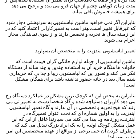
مدت زمان کوتاهی چشم از جهان فرو می بندد و ترجیح می دهد
برای همیشه خاموش باقی بماند.
بنابراین اگر نمی خواهید ماشین لباسشویی به سرنوشتی دچار شود
که غیرقابل تغییر است،بهتر است به تعمیرکارانی اعتماد کنید که در
این زمینه سال ها تجربه و تخصص دارند و از سوی نمایندگی مجاز
اعزام می شوند.
تعمیر لباسشویی ایندزیت را به متخصص آن بسپارید
ماشین لباسشویی از جمله لوازم خانگی گران قیمت است که
خانواده ها هنگام خرید آن به استفاده چندین و چند ساله از دستگاه
فکر می کنند و تصور این که لباسشویی زیبا و جذابی که خریداری
شده سال بعد در خانه حضور نداشته باشد برای همگان مشکل
است!
بنابراین به محض این که کوچک ترین مشکل در عملکرد دستگاه رخ
می دهد کاربران دستپاچه شده و گاه شخصاً دست به تعمیراتی می
زنند که هیچ تجربه و تخصصی در آن ندارند و گاه تعمیر لباسشویی
ایندزیت را به اولین شماره ای که تحت عنوان تعمیرگاه در
اینترنت،روزنامه و...پیدا می کنند می سپارند! غافل از این که این
عمل مشکل کوچک اولیه را به یک ایراد بزرگ تبدیل می کند که
برطرف کردن آن حتی برخی از مواقع از عهده متخصصین این امر
نیز بر نمی آید!