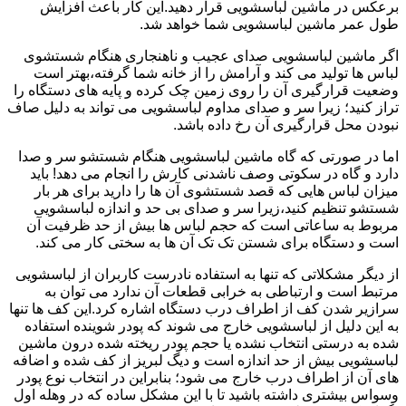
برعکس در ماشین لباسشویی قرار دهید.این کار باعث افزایش
طول عمر ماشین لباسشویی شما خواهد شد.
اگر ماشین لباسشویی صدای عجیب و ناهنجاری هنگام شستشوی
لباس ها تولید می کند و آرامش را از خانه شما گرفته،بهتر است
وضعیت قرارگیری آن را روی زمین چک کرده و پایه های دستگاه را
تراز کنید؛ زیرا سر و صدای مداوم لباسشویی می تواند به دلیل صاف
نبودن محل قرارگیری آن رخ داده باشد.
اما در صورتی که گاه ماشین لباسشویی هنگام شستشو سر و صدا
دارد و گاه در سکوتی وصف ناشدنی کارش را انجام می دهد! باید
میزان لباس هایی که قصد شستشوی آن ها را دارید برای هر بار
شستشو تنظیم کنید،زیرا سر و صدای بی حد و اندازه لباسشویی
مربوط به ساعاتی است که حجم لباس ها بیش از حد ظرفیت آن
است و دستگاه برای شستن تک تک آن ها به سختی کار می کند.
از دیگر مشکلاتی که تنها به استفاده نادرست کاربران از لباسشویی
مرتبط است و ارتباطی به خرابی قطعات آن ندارد می توان به
سرازیر شدن کف از اطراف درب دستگاه اشاره کرد.این کف ها تنها
به این دلیل از لباسشویی خارج می شوند که پودر شوینده استفاده
شده به درستی انتخاب نشده یا حجم پودر ریخته شده درون ماشین
لباسشویی بیش از حد اندازه است و دیگ لبریز از کف شده و اضافه
های آن از اطراف درب خارج می شود؛ بنابراین در انتخاب نوع پودر
وسواس بیشتری داشته باشید تا با این مشکل ساده که در وهله اول