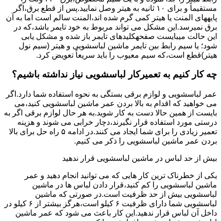
مستقیماً و برای ۱۰ ﺛﺎﻧﯿﻪ ﺑﻪ ﻫﯿﺘﺮ وصل نمایید.ﭘﺲ از ﻗﻄﻊ ﺑﺮق،اﮔﺮ
پایههای اﻟﻤﻨﺖ یا هیتر کمی ﮔﺮم ﺷﺪه اند،اﻟﻤﻨﺖ ﺳﺎﻟﻢ است اما ﺑﻪ آن
ﺑﺮق نمیرسد.اﯾﻦ ﻣﺸﮑﻞ می تواند مربوط به ﺧﻮد ﺗﺎﯾﻤﺮ باشد،ﮐﻪ در
این حالت میبایست صفحهکلیدهای ﺗﺎﯾﻤﺮ باز شده و مشکل یابی
شود؛ ﯾﺎ ﺳﯿﻢ راﺑﻂ ﺑﯿﻦ ﺗﺎﯾﻤﺮ ماشین لباسشویی و ﻫﯿﺘﺮ (سیم ﻧﻮل
ﻫﯿﺘﺮ)ﻗﻄﻊ اﺳﺖ،ﮐﻪ ﺳﯿﻢ ﻣﻌﯿﻮب را ﺑﺎﯾﺪ سریعاً ﺗﻌﻮﯾﺾ کرد.
چه کار کنیم به تعمیرکار لباسشویی نیاز نداشته باشیم؟
عمر لباسشویی و لوازم برقی بستگی به نحوه استفاده شما دارد.اگر
می خواهید که اقدام به بالا بردن عمر ماشین لباسشویی کنید،می
بایست از همین حالا دست به کار شوید.به هر حال لوازم برقی اگر به
درستی مورد استفاده قرار نگیرند،دچار خرابی می شوند و هزینه
تعمیر زیادی را برای شما ایجاد می کنند.در ادامه ۵ راه حل برای بالا
بردن عمر ماشین لباسشویی را ذکر می کنیم.
بیش از حد لباس در ماشین لباسشویی قرار ندهید
یکی از خطرناک ترین کار هایی که می توانید انجام دهید و عمر
ماشین لباسشویی را کم کنید،قرار دادن لباس ها در ماشین
لباسشویی بیش از حد ظرفیت است.در صورتی که ماشین
لباسشویی شما دارای ظرفیت ۶ کیلو است،هرگز بیشتر از ۶ کیلو در
داخل آن لباس قرار ندهید.این کار باعث می شود که عمر ماشین