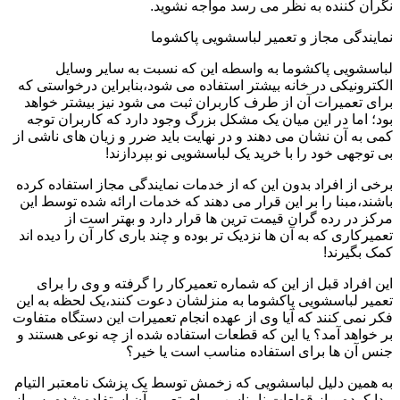
نگران کننده به نظر می رسد مواجه نشوید.
نمایندگی مجاز و تعمیر لباسشویی پاکشوما
لباسشویی پاکشوما به واسطه این که نسبت به سایر وسایل
الکترونیکی در خانه بیشتر استفاده می شود،بنابراین درخواستی که
برای تعمیرات آن از طرف کاربران ثبت می شود نیز بیشتر خواهد
بود؛ اما در این میان یک مشکل بزرگ وجود دارد که کاربران توجه
کمی به آن نشان می دهند و در نهایت باید ضرر و زیان های ناشی از
بی توجهی خود را با خرید یک لباسشویی نو بپردازند!
برخی از افراد بدون این که از خدمات نمایندگی مجاز استفاده کرده
باشند،مبنا را بر این قرار می دهند که خدمات ارائه شده توسط این
مرکز در رده گران قیمت ترین ها قرار دارد و بهتر است از
تعمیرکاری که به آن ها نزدیک تر بوده و چند باری کار آن را دیده اند
کمک بگیرند!
این افراد قبل از این که شماره تعمیرکار را گرفته و وی را برای
تعمیر لباسشویی پاکشوما به منزلشان دعوت کنند،یک لحظه به این
فکر نمی کنند که آیا وی از عهده انجام تعمیرات این دستگاه متفاوت
بر خواهد آمد؟ یا این که قطعات استفاده شده از چه نوعی هستند و
جنس آن ها برای استفاده مناسب است یا خیر؟
به همین دلیل لباسشویی که زخمش توسط یک پزشک نامعتبر التیام
پیدا کرده و از قطعات نامناسب برای تعمیر آن استفاده شده،پس از