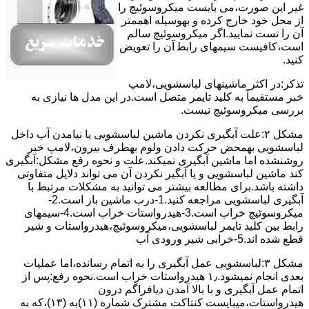
ﻏﯿﺮ اﯾﻦ ﺻﻮرت،می بایست ﻣﯿﮑﺮوﺳﻮﺋﯿﭻ را
از ﻣﺤﻞ خود ﺧﺎرج کرده و بهوسیله اهممتر
آن را ﺗﺴﺖ ﻧﻤﺎﯾﯿﺪ.اﮔﺮ ﻣﯿﮑﺮوﺳﻮﺋﯿﭻ ﺳﺎﻟﻢ
اﺳﺖ،ﮐﺎﻓﯿﺴﺖ سیمهای راﺑﻄ آن را ﺗﻌﻮﯾﺾ
کنید.
ﺗﺬﮐﺮ:در اﮐﺜﺮ ماشینهای لباسشویی،ﻻﻣﭗ
ﺧﺒﺮ مستقیماً ﺑﻪ ﮐﻠﯿﺪ ﺗﺎﯾﻤﺮ ﻣﺘﺼﻞ اﺳﺖ.در اﯾﻦ مدل ها ﻧﯿﺎزی ﺑﻪ
بررسی ﻣﯿﮑﺮوﺳﻮﺋﯿﭻ نیست.
مشکل ۲:علت آبگیری نکردن ماشین لباسشویی یا نیامدن آب داخل
لباسشویی بهمحض ﺣﺮﮐﺖ دادن وﻟﻮم بهطرف ﺑﯿﺮون،ﻻﻣﭗ ﺧﺒﺮ
روشنشده اﻣﺎ ﻣﺎﺷﯿﻦ آﺑﮕﯿﺮی نمیکند.ﻋﻠﺖ و نحوه رﻓﻊ مشکل:آبگیری
کند ماشین لباسشویی و یا آبگیر نکردن آن می تواند دلایل متفاوتی
داشته باشد.برای مطالعه بیشتر می توانید به مشکلات مرتبط با
آبگیری لباسشویی مراجعه کنید.1-درب ﻣﺎﺷﯿﻦ ﺑﺎز اﺳﺖ.2-
ﻣﯿﮑﺮوﺳﻮﺋﯿﭻ ﺧﺮاب اﺳﺖ.3-ﻫﯿﺪرواﺳﺘﺎت ﺧﺮاب اﺳﺖ.4-سیمهای
راﺑﻂ ﺑﯿﻦ ﮐﻠﯿﺪ ﺗﺎﯾﻤﺮ لباسشویی،ﻣﯿﮑﺮوﺳﻮﺋﯿﭻ،ﻫﯿﺪرواﺳﺘﺎت و ﺷﯿﺮ
ﻗﻄﻊ ﺷﺪه اند.5-خرابی شیر ورودی آب
مشکل ۳:لباسشویی ﻋﻤﻞ آﺑﮕﯿﺮی را ﺑﻪ اﺗﻤﺎم رﺳﺎﻧﺪه،اﻣﺎ ﻋﻤﻠﯿﺎت
ﺑﻌﺪی اﻧﺠﺎم نمیشود.۱٫ ﻫﯿﺪرواﺳﺘﺎت ﺧﺮاب اﺳﺖ.نحوه رﻓﻊ:ﭘﺲ از
اﺗﻤﺎم عمل آﺑﮕﯿﺮی و ﺑﺎ ﺑﺎﻻ آﻣﺪن دﯾﺎﻓﺮاﮔﻢ درون
ﻫﯿﺪرواﺳﺘﺎت،میبایست ﮐﻨﺘﺎﮐﺖ ﻣﺸﺘﺮک شماره (۱۱)به (۱۳)،ﮐﻪ ﺑﻪ