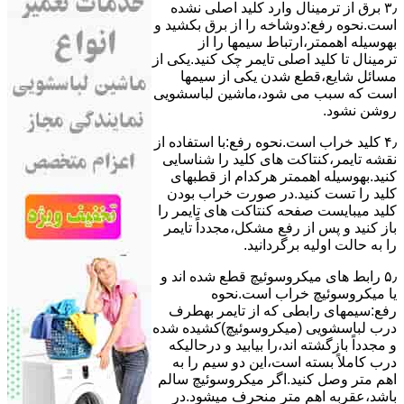
۳٫ ﺑﺮق از ﺗﺮﻣﯿﻨﺎل وارد ﮐﻠﯿﺪ اﺻﻠﯽ ﻧﺸﺪه
است.نحوه رﻓﻊ:دوشاخه را از ﺑﺮق بکشید و
بهوسیله اهممتر،ارﺗﺒﺎط سیمها را از
ﺗﺮﻣﯿﻨﺎل ﺗﺎ ﮐﻠﯿﺪ اﺻﻠﯽ ﺗﺎﯾﻤﺮ چک کنید.یکی از
مسائل شایع،ﻗﻄﻊ شدن ﯾﮑﯽ از سیمها
است که سبب می شود،ﻣﺎﺷﯿﻦ لباسشویی
روﺷﻦ نشود.
۴٫ ﮐﻠﯿﺪ ﺧﺮاب اﺳﺖ.نحوه رفع:ﺑﺎ اﺳﺘﻔﺎده از
ﻧﻘﺸﻪ ﺗﺎﯾﻤﺮ،ﮐﻨﺘﺎﮐﺖ ﻫﺎی ﮐﻠﯿﺪ را ﺷﻨﺎﺳﺎﯾﯽ
کنید.بهوسیله اهممتر هرکدام از قطبهای
ﮐﻠﯿﺪ را ﺗﺴﺖ ﮐﻨﯿﺪ.در ﺻﻮرت ﺧﺮاب ﺑﻮدن
ﮐﻠﯿﺪ میبایست ﺻﻔﺤﻪ ﮐﻨﺘﺎﮐﺖ ﻫﺎی ﺗﺎﯾﻤﺮ را
باز کنید و ﭘﺲ از رﻓﻊ مشکل،مجدداً ﺗﺎﯾﻤﺮ
را به حالت اوﻟﯿﻪ برگردانید.
۵٫ رابط های ﻣﯿﮑﺮوﺳﻮﺋﯿﭻ ﻗﻄﻊ شده اند و
ﯾﺎ ﻣﯿﮑﺮوﺳﻮﺋﯿﭻ ﺧﺮاب اﺳﺖ.نحوه
رفع:سیمهای راﺑﻄﯽ ﮐﻪ از ﺗﺎﯾﻤﺮ بهطرف
درب لباسشویی (ﻣﯿﮑﺮوﺳﻮﺋﯿﭻ)کشیده شده
و مجدداً بازگشته اند،را ﺑﯿﺎﺑﯿﺪ و درحالیکه
درب کاملاً ﺑﺴﺘﻪ اﺳﺖ،اﯾﻦ دو ﺳﯿﻢ را ﺑﻪ
اﻫﻢ ﻣﺘﺮ وصل کنید.اﮔﺮ ﻣﯿﮑﺮوﺳﻮﺋﯿﭻ ﺳﺎﻟﻢ
ﺑﺎﺷﺪ،ﻋﻘﺮﺑﻪ اهم متر ﻣﻨﺤﺮف میشود.در