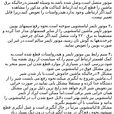
ﻣﻮﺗﻮر ﻣﺘﺼﻞ اﺳﺖ،وﺻﻞ ﺷﺪه ﺑﺎﺷﺪ.ﺑه وسیله اهممتر،درحالیکه ﺑﺮق
ﻣﺎﺷﯿﻦ را ﻗﻄﻊ کرده اید،ارﺗﺒﺎط ﮐﻨﺘﺎﮐﺖ ﻫﺎی ﻣﺬﮐﻮر را ﻣﺸﺎﻫﺪه
کنید.اﮔﺮ ارﺗﺒﺎطی وجود ندارد،ﻫﯿﺪرواﺳﺘﺎت را ﺗﻌﻮﯾﺾ ﮐﻨﯿﺪ،زﯾﺮا قابل
ﺗﻌﻤﯿﺮ نیست.
۲٫ ﻣﻮﺗﻮر ﺗﺎﯾﻤﺮ لباسشویی ﺳﻮﺧﺘﻪ اﺳﺖ.نحوه رﻓﻊ:سیمهای ﺑﻮﺑﯿﻦ
ﻣﻮﺗﻮر ﺗﺎﯾﻤﺮ ماشین لباسشویی را از ﺳﺎﯾﺮ قسمتهای ﻣﺪار ﺟﺪا کرده و
مستقیماً ﺑﻪ برق ۲۲۰ وﻟﺖ ﻣﺘﺼﻞ کنید.اﮔﺮ ﺻﺪای ﭼﺮﺧﺶ
چرخدندهها به گوش تان رﺳﯿﺪ،ﻣﻮﺗﻮر ﺗﺎﯾﻤﺮ ﺳﺎﻟﻢ اﺳﺖ.در ﻏﯿﺮ اﯾﻦ
ﺻﻮرت ﺑﻮﺑﯿﻦ را ﺗﻌﻮﯾﺾ ﻧﻤﺎﯾﯿﺪ.
۳٫ ﺳﯿﻢ راﺑﻂ ﺑﯿﻦ ﻣﻮﺗﻮر ﺗﺎﯾﻤﺮ و ﻫﯿﺪرواﺳﺘﺎت ﻗﻄﻊ ﺷﺪه اﺳﺖ.به
کمک اهممتر ارﺗﺒﺎط اﯾﻦ ﺳﯿﻢ را،ﮐﻪ میبایست از روی ﻧﻘﺸﻪ ﭘﯿﺪا
ﺷﻮد،بررسی ﮐﻨﯿﺪ.در ﺑﺴﯿﺎری از موارد،ﻗﻄﻊ ﺷﺪن اﯾﻦ ﺳﯿﻢ ﻣﻨﺠﺮ ﺑﻪ
ﺑﺮوز مشکل ﻓﻮق در لباسشویی می شود.
مشکل ۴:درحالیکه ﻣﺎﺷﯿﻦ ﺧﺎﻣﻮش اﺳﺖ،ﺑﺎ ﺑﺎز ﺷﺪن ﺷﯿﺮ
آب،ﻣﺎﺷﯿﻦ ﺷﺮوع ﺑﻪ آﺑﮕﯿﺮی میکند.نحوه رﻓﻊ:می بایست ﺷﯿﺮ را از
دستگاه جدا کرده و مستقلا مشکل یابی نمایید.در صورت خرابی
نیز،تعویض شیر لازم خواهد شد.رایج ترین دلیل بروز این مشکل
همان خرابی شیر برقی است.اما ممکن است ایراد از تایمر
لباسشویی نیز باشد.بهتر است دلایل جمع شدن آب در لباسشویی را
بدانید و متناسب با آن تصمیم بگیرید.
مشکل ۵:لباسشویی مرتباً در ﺣﺎل آﺑﮕﯿﺮی اﺳﺖ و ﻋﻤﻞ آﺑﮕﯿﺮی ﻗﻄﻊ
نمیشود.نحوه رﻓﻊ:اﮔﺮ در ﻣﺪت آﺑﮕﯿﺮی،آب درون دﯾﮓ ﺑﺴﯿﺎر زﯾﺎد