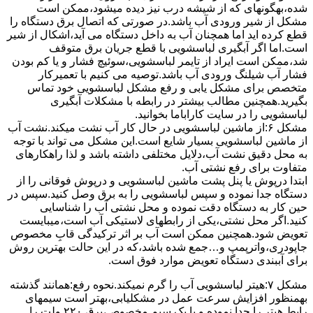
ﺷﺪه،بهگونهای ﮐﻪ از ﺷﯿﺸﻪ درب ﻧﯿﺰ دﯾﺪه میشود،ممکن است
مشکل از شیر ورودی آب باشد.در صورتی که اتصال برق دستگاه را
قطع کرده اید اما همچنان آب به داخل دستگاه می آید،اشکال از شیر
است.اما اگر آبگیری لباسشویی با قطع جریان برق متوقف
شد،ممکن است ایراد از تایمر لباسشویی،سوئیچ فشار و یا کم بودن
فشار آب شیلنگ ورودی آب باشد.توصیه می کنیم با تعمیرکار
متخصص برای مشکل یابی و رفع مشکل لباسشویی خود تماس
بگیرید.همچنین مطالب بیشتر در رابطه با مشکلات آبگیری
لباسشویی را در سایت کاراباما بخوانید.
مشکل ۶:از ﻣﺎﺷﯿﻦ لباسشویی در ﺣﺎل ﮐﺎر آب ﻧﺸﺖ میکند.نشت آب
از ماشین لباسشویی بسیار شایع است.این مشکل می تواند با توجه
به محل دقیق نشت آب،دلایل مختلفی داشته باشد و لذا راهکارهای
متفاوت برای رفع نشتی آب.
ابتدا درپوش یا پنل ﭘﺸﺖ ﻣﺎﺷﯿﻦ لباسشویی و درپوش ﻓﻮﻗﺎﻧﯽ را از
دستگاه ﺟﺪا ﻧﻤﻮده و ﺳﭙﺲ لباسشویی را ﺑﻪ ﺑﺮق وصل ﮐﻨﯿﺪ.سپس در
حین کار به دستگاه دقت نموده و ﻣﺤﻞ نشتی آب را ﺷﻨﺎﺳﺎﯾﯽ
کنید.اﮔﺮ ﻣﺤﻞ نشتی،ﯾﮑﯽ از رابطهای ﻻﺳﺘﯿﮑﯽ آب اﺳﺖ،میبایست
ﺗﻌﻮﯾﺾ شود.همچنین ﻣﻤﮑﻦ اﺳﺖ آب بر اثر ﺗﺮﮐﯿﺪﮔﯽ قابِ ﻣﺨﺼﻮص
ﺟﺎﭘﻮدری،واترپمپ و…جمع شده ﺑﺎﺷﺪ،ﮐﻪ در این حالت بهترین روش
برای آببندی دستگاه ﺗﻌﻮﯾﺾ ﻣﻮارد ﻓﻮق اﺳﺖ.
مشکل ۷:ﻫﯿﺘﺮ لباسشویی آب را ﮔﺮم نمیکند.نحوه رﻓﻊ:ﻫﻤﺎﻧﻨﺪ ﮔﺬﺷﺘﻪ
بهمنظور اﻓﺰاﯾﺶ ﺳﺮﻋﺖ ﻋﻤﻞ در مشکلیابی،بهتر است سیمهای
راﺑﻂ ﻫﯿﺘﺮ را ﺟﺪا ﻧﻤﻮده و ﺑﺎ ﯾﮏ ﺳﯿﻢ ﻣﺨﺼﻮص،برق ۲۲۰ ولت را