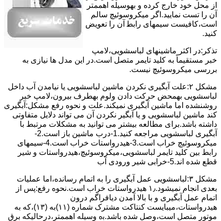
از ﻣﺤﻞ خود ﺧﺎرج کرده و بهوسیله اهممتر
آن را ﺗﺴﺖ ﻧﻤﺎﯾﯿﺪ.اﮔﺮ ﻣﯿﮑﺮوﺳﻮﺋﯿﭻ ﺳﺎﻟﻢ
اﺳﺖ،ﮐﺎﻓﯿﺴﺖ سیمهای راﺑﻄ آن را ﺗﻌﻮﯾﺾ
کنید.
ﺗﺬﮐﺮ:در اﮐﺜﺮ ماشینهای لباسشویی،ﻻﻣﭗ
ﺧﺒﺮ مستقیماً ﺑﻪ ﮐﻠﯿﺪ ﺗﺎﯾﻤﺮ ﻣﺘﺼﻞ اﺳﺖ.در اﯾﻦ مدل ها ﻧﯿﺎزی ﺑﻪ
بررسی ﻣﯿﮑﺮوﺳﻮﺋﯿﭻ نیست.
مشکل ۲:علت آبگیری نکردن ماشین لباسشویی یا نیامدن آب داخل
لباسشویی بهمحض ﺣﺮﮐﺖ دادن وﻟﻮم بهطرف ﺑﯿﺮون،ﻻﻣﭗ ﺧﺒﺮ
روشنشده اﻣﺎ ﻣﺎﺷﯿﻦ آﺑﮕﯿﺮی نمیکند.ﻋﻠﺖ و نحوه رﻓﻊ مشکل:آبگیری
کند ماشین لباسشویی و یا آبگیر نکردن آن می تواند دلایل متفاوتی
داشته باشد.برای مطالعه بیشتر می توانید به مشکلات مرتبط با
آبگیری لباسشویی مراجعه کنید.1-درب ﻣﺎﺷﯿﻦ ﺑﺎز اﺳﺖ.2-
ﻣﯿﮑﺮوﺳﻮﺋﯿﭻ ﺧﺮاب اﺳﺖ.3-ﻫﯿﺪرواﺳﺘﺎت ﺧﺮاب اﺳﺖ.4-سیمهای
راﺑﻂ ﺑﯿﻦ ﮐﻠﯿﺪ ﺗﺎﯾﻤﺮ لباسشویی،ﻣﯿﮑﺮوﺳﻮﺋﯿﭻ،ﻫﯿﺪرواﺳﺘﺎت و ﺷﯿﺮ
ﻗﻄﻊ ﺷﺪه اند.5-خرابی شیر ورودی آب
مشکل ۳:لباسشویی ﻋﻤﻞ آﺑﮕﯿﺮی را ﺑﻪ اﺗﻤﺎم رﺳﺎﻧﺪه،اﻣﺎ ﻋﻤﻠﯿﺎت
ﺑﻌﺪی اﻧﺠﺎم نمیشود.۱٫ ﻫﯿﺪرواﺳﺘﺎت ﺧﺮاب اﺳﺖ.نحوه رﻓﻊ:ﭘﺲ از
اﺗﻤﺎم عمل آﺑﮕﯿﺮی و ﺑﺎ ﺑﺎﻻ آﻣﺪن دﯾﺎﻓﺮاﮔﻢ درون
ﻫﯿﺪرواﺳﺘﺎت،میبایست ﮐﻨﺘﺎﮐﺖ ﻣﺸﺘﺮک شماره (۱۱)به (۱۳)،ﮐﻪ ﺑﻪ
ﻣﻮﺗﻮر ﻣﺘﺼﻞ اﺳﺖ،وﺻﻞ ﺷﺪه ﺑﺎﺷﺪ.ﺑه وسیله اهممتر،درحالیکه ﺑﺮق