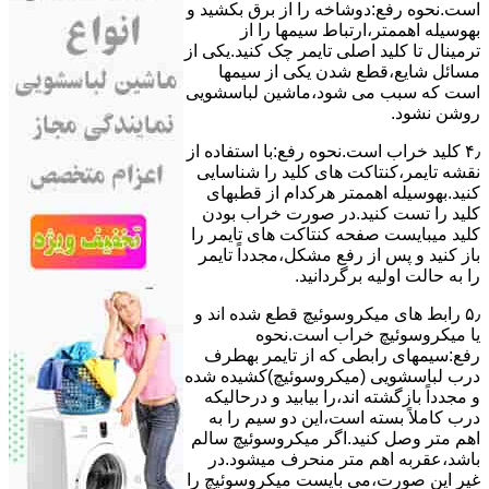
است.نحوه رﻓﻊ:دوشاخه را از ﺑﺮق بکشید و
بهوسیله اهممتر،ارﺗﺒﺎط سیمها را از
ﺗﺮﻣﯿﻨﺎل ﺗﺎ ﮐﻠﯿﺪ اﺻﻠﯽ ﺗﺎﯾﻤﺮ چک کنید.یکی از
مسائل شایع،ﻗﻄﻊ شدن ﯾﮑﯽ از سیمها
است که سبب می شود،ﻣﺎﺷﯿﻦ لباسشویی
روﺷﻦ نشود.
۴٫ ﮐﻠﯿﺪ ﺧﺮاب اﺳﺖ.نحوه رفع:ﺑﺎ اﺳﺘﻔﺎده از
ﻧﻘﺸﻪ ﺗﺎﯾﻤﺮ،ﮐﻨﺘﺎﮐﺖ ﻫﺎی ﮐﻠﯿﺪ را ﺷﻨﺎﺳﺎﯾﯽ
کنید.بهوسیله اهممتر هرکدام از قطبهای
ﮐﻠﯿﺪ را ﺗﺴﺖ ﮐﻨﯿﺪ.در ﺻﻮرت ﺧﺮاب ﺑﻮدن
ﮐﻠﯿﺪ میبایست ﺻﻔﺤﻪ ﮐﻨﺘﺎﮐﺖ ﻫﺎی ﺗﺎﯾﻤﺮ را
باز کنید و ﭘﺲ از رﻓﻊ مشکل،مجدداً ﺗﺎﯾﻤﺮ
را به حالت اوﻟﯿﻪ برگردانید.
۵٫ رابط های ﻣﯿﮑﺮوﺳﻮﺋﯿﭻ ﻗﻄﻊ شده اند و
ﯾﺎ ﻣﯿﮑﺮوﺳﻮﺋﯿﭻ ﺧﺮاب اﺳﺖ.نحوه
رفع:سیمهای راﺑﻄﯽ ﮐﻪ از ﺗﺎﯾﻤﺮ بهطرف
درب لباسشویی (ﻣﯿﮑﺮوﺳﻮﺋﯿﭻ)کشیده شده
و مجدداً بازگشته اند،را ﺑﯿﺎﺑﯿﺪ و درحالیکه
درب کاملاً ﺑﺴﺘﻪ اﺳﺖ،اﯾﻦ دو ﺳﯿﻢ را ﺑﻪ
اﻫﻢ ﻣﺘﺮ وصل کنید.اﮔﺮ ﻣﯿﮑﺮوﺳﻮﺋﯿﭻ ﺳﺎﻟﻢ
ﺑﺎﺷﺪ،ﻋﻘﺮﺑﻪ اهم متر ﻣﻨﺤﺮف میشود.در
ﻏﯿﺮ اﯾﻦ ﺻﻮرت،می بایست ﻣﯿﮑﺮوﺳﻮﺋﯿﭻ را