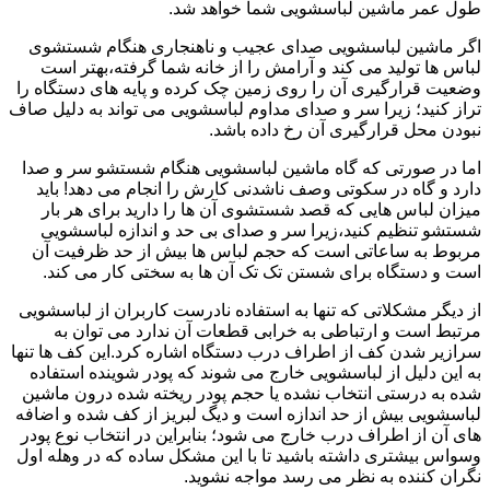
طول عمر ماشین لباسشویی شما خواهد شد.
اگر ماشین لباسشویی صدای عجیب و ناهنجاری هنگام شستشوی
لباس ها تولید می کند و آرامش را از خانه شما گرفته،بهتر است
وضعیت قرارگیری آن را روی زمین چک کرده و پایه های دستگاه را
تراز کنید؛ زیرا سر و صدای مداوم لباسشویی می تواند به دلیل صاف
نبودن محل قرارگیری آن رخ داده باشد.
اما در صورتی که گاه ماشین لباسشویی هنگام شستشو سر و صدا
دارد و گاه در سکوتی وصف ناشدنی کارش را انجام می دهد! باید
میزان لباس هایی که قصد شستشوی آن ها را دارید برای هر بار
شستشو تنظیم کنید،زیرا سر و صدای بی حد و اندازه لباسشویی
مربوط به ساعاتی است که حجم لباس ها بیش از حد ظرفیت آن
است و دستگاه برای شستن تک تک آن ها به سختی کار می کند.
از دیگر مشکلاتی که تنها به استفاده نادرست کاربران از لباسشویی
مرتبط است و ارتباطی به خرابی قطعات آن ندارد می توان به
سرازیر شدن کف از اطراف درب دستگاه اشاره کرد.این کف ها تنها
به این دلیل از لباسشویی خارج می شوند که پودر شوینده استفاده
شده به درستی انتخاب نشده یا حجم پودر ریخته شده درون ماشین
لباسشویی بیش از حد اندازه است و دیگ لبریز از کف شده و اضافه
های آن از اطراف درب خارج می شود؛ بنابراین در انتخاب نوع پودر
وسواس بیشتری داشته باشید تا با این مشکل ساده که در وهله اول
نگران کننده به نظر می رسد مواجه نشوید.