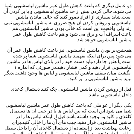
دو عامل دیگری که باعث کاهش طول عمر ماشین لباسشویی شما
می شوند،خالی کردن بیش از حد ماشین لباسشویی و یا پر کردن آن
است.شاید بسیاری از افراد تصور کنند که خالی ماندن ماشین
لباسشویی و روشن کردن آن،هیچ ضرری به ماشین لباسشویی نمی
زند.ولی واقعیت این است که خالی بودن ماشین لباسشویی هم
باعث اسراف آب و برق می شود و هم باعث کاهش طول عمر
ماشین لباسشویی خواهد شد.
همچنین،پر بودن ماشین لباسشویی نیز باعث کاهش طول عمر آن
می شود.پس برای اینکه بفهمید ماشین لباسشویی شما پر شده
است یا هنوز جا دارد،باید دست خود را در بالای لباس ها در ماشین
لباسشویی قرار دهید و کمی فشار دهید.در صورتی که اندازه ۱
انگشت میان سقف ماشین لباسشویی و لباس ها وجود داشت،دیگر
نباید ماشین لباسشویی را پر کنید.
قبل از روشن کردن ماشین لباسشویی چک کنید ذستمال کاغذی
داخل لباسشویی نباشد
یکی دیگر از عواملی که باعث کاهش طول عمر ماشین لباسشویی
شما می شود این است که بین لباس ها یا در جیب آن ها دستمال
کاغذی و کلید و...وجود داشته باشد.قبل از اینکه لباس ها را در
ماشین لباسشویی قرار دهید،جیب های آن ها را خالی کنید.برای
رعایت بهداشت بعد از استفاده از دستمال کاغذی آن را داخل سطل
زباله بیاندازید؛ خصوصاً اگر مصرف دستمال کاغذی تان بالاست.