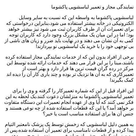
نمایندگی مجاز و تعمیر لباسشویی پاکشوما
لباسشویی پاکشوما به واسطه این که نسبت به سایر وسایل
الکترونیکی در خانه بیشتر استفاده می شود،بنابراین درخواستی که
برای تعمیرات آن از طرف کاربران ثبت می شود نیز بیشتر خواهد
بود؛ اما در این میان یک مشکل بزرگ وجود دارد که کاربران توجه
کمی به آن نشان می دهند و در نهایت باید ضرر و زیان های ناشی از
بی توجهی خود را با خرید یک لباسشویی نو بپردازند!
برخی از افراد بدون این که از خدمات نمایندگی مجاز استفاده کرده
باشند،مبنا را بر این قرار می دهند که خدمات ارائه شده توسط این
مرکز در رده گران قیمت ترین ها قرار دارد و بهتر است از
تعمیرکاری که به آن ها نزدیک تر بوده و چند باری کار آن را دیده اند
کمک بگیرند!
این افراد قبل از این که شماره تعمیرکار را گرفته و وی را برای
تعمیر لباسشویی پاکشوما به منزلشان دعوت کنند،یک لحظه به این
فکر نمی کنند که آیا وی از عهده انجام تعمیرات این دستگاه متفاوت
بر خواهد آمد؟ یا این که قطعات استفاده شده از چه نوعی هستند و
جنس آن ها برای استفاده مناسب است یا خیر؟
به همین دلیل لباسشویی که زخمش توسط یک پزشک نامعتبر التیام
پیدا کرده و از قطعات نامناسب برای تعمیر آن استفاده شده،پس از
مدت زمان کوتاهی چشم از جهان فرو می بندد و ترجیح می دهد