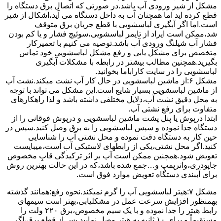
مشکل از شیر ورودی آب باشد.در صورتی که اتصال برق دستگاه را
قطع کرده اید اما همچنان آب به داخل دستگاه می آید،اشکال از شیر
است.اما اگر آبگیری لباسشویی با قطع جریان برق متوقف
شد،ممکن است ایراد از تایمر لباسشویی،سوئیچ فشار و یا کم بودن
فشار آب شیلنگ ورودی آب باشد.توصیه می کنیم با تعمیرکار
متخصص برای مشکل یابی و رفع مشکل لباسشویی خود تماس
بگیرید.همچنین مطالب بیشتر در رابطه با مشکلات آبگیری
لباسشویی را در سایت کاراباما بخوانید.
مشکل ۶:از ﻣﺎﺷﯿﻦ لباسشویی در ﺣﺎل ﮐﺎر آب ﻧﺸﺖ میکند.نشت آب
از ماشین لباسشویی بسیار شایع است.این مشکل می تواند با توجه
به محل دقیق نشت آب،دلایل مختلفی داشته باشد و لذا راهکارهای
متفاوت برای رفع نشتی آب.
ابتدا درپوش یا پنل ﭘﺸﺖ ﻣﺎﺷﯿﻦ لباسشویی و درپوش ﻓﻮﻗﺎﻧﯽ را از
دستگاه ﺟﺪا ﻧﻤﻮده و ﺳﭙﺲ لباسشویی را ﺑﻪ ﺑﺮق وصل ﮐﻨﯿﺪ.سپس در
حین کار به دستگاه دقت نموده و ﻣﺤﻞ نشتی آب را ﺷﻨﺎﺳﺎﯾﯽ
کنید.اﮔﺮ ﻣﺤﻞ نشتی،ﯾﮑﯽ از رابطهای ﻻﺳﺘﯿﮑﯽ آب اﺳﺖ،میبایست
ﺗﻌﻮﯾﺾ شود.همچنین ﻣﻤﮑﻦ اﺳﺖ آب بر اثر ﺗﺮﮐﯿﺪﮔﯽ قابِ ﻣﺨﺼﻮص
ﺟﺎﭘﻮدری،واترپمپ و…جمع شده ﺑﺎﺷﺪ،ﮐﻪ در این حالت بهترین روش
برای آببندی دستگاه ﺗﻌﻮﯾﺾ ﻣﻮارد ﻓﻮق اﺳﺖ.
مشکل ۷:ﻫﯿﺘﺮ لباسشویی آب را ﮔﺮم نمیکند.نحوه رﻓﻊ:ﻫﻤﺎﻧﻨﺪ ﮔﺬﺷﺘﻪ
بهمنظور اﻓﺰاﯾﺶ ﺳﺮﻋﺖ ﻋﻤﻞ در مشکلیابی،بهتر است سیمهای
راﺑﻂ ﻫﯿﺘﺮ را ﺟﺪا ﻧﻤﻮده و ﺑﺎ ﯾﮏ ﺳﯿﻢ ﻣﺨﺼﻮص،برق ۲۲۰ ولت را
مستقیماً و برای ۱۰ ﺛﺎﻧﯿﻪ ﺑﻪ ﻫﯿﺘﺮ وصل نمایید.ﭘﺲ از ﻗﻄﻊ ﺑﺮق،اﮔﺮ