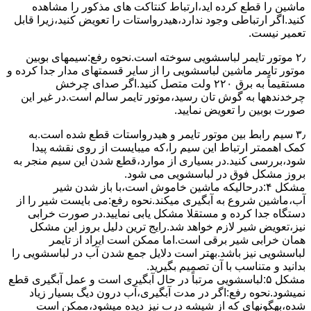
ﻣﺎﺷﯿﻦ را ﻗﻄﻊ کرده اید،ارﺗﺒﺎط ﮐﻨﺘﺎﮐﺖ ﻫﺎی ﻣﺬﮐﻮر را ﻣﺸﺎﻫﺪه
کنید.اﮔﺮ ارﺗﺒﺎطی وجود ندارد،ﻫﯿﺪرواﺳﺘﺎت را ﺗﻌﻮﯾﺾ ﮐﻨﯿﺪ،زﯾﺮا قابل
ﺗﻌﻤﯿﺮ نیست.
۲٫ ﻣﻮﺗﻮر ﺗﺎﯾﻤﺮ لباسشویی ﺳﻮﺧﺘﻪ اﺳﺖ.نحوه رﻓﻊ:سیمهای ﺑﻮﺑﯿﻦ
ﻣﻮﺗﻮر ﺗﺎﯾﻤﺮ ماشین لباسشویی را از ﺳﺎﯾﺮ قسمتهای ﻣﺪار ﺟﺪا کرده و
مستقیماً ﺑﻪ برق ۲۲۰ وﻟﺖ ﻣﺘﺼﻞ کنید.اﮔﺮ ﺻﺪای ﭼﺮﺧﺶ
چرخدندهها به گوش تان رﺳﯿﺪ،ﻣﻮﺗﻮر ﺗﺎﯾﻤﺮ ﺳﺎﻟﻢ اﺳﺖ.در ﻏﯿﺮ اﯾﻦ
ﺻﻮرت ﺑﻮﺑﯿﻦ را ﺗﻌﻮﯾﺾ ﻧﻤﺎﯾﯿﺪ.
۳٫ ﺳﯿﻢ راﺑﻂ ﺑﯿﻦ ﻣﻮﺗﻮر ﺗﺎﯾﻤﺮ و ﻫﯿﺪرواﺳﺘﺎت ﻗﻄﻊ ﺷﺪه اﺳﺖ.به
کمک اهممتر ارﺗﺒﺎط اﯾﻦ ﺳﯿﻢ را،ﮐﻪ میبایست از روی ﻧﻘﺸﻪ ﭘﯿﺪا
ﺷﻮد،بررسی ﮐﻨﯿﺪ.در ﺑﺴﯿﺎری از موارد،ﻗﻄﻊ ﺷﺪن اﯾﻦ ﺳﯿﻢ ﻣﻨﺠﺮ ﺑﻪ
ﺑﺮوز مشکل ﻓﻮق در لباسشویی می شود.
مشکل ۴:درحالیکه ﻣﺎﺷﯿﻦ ﺧﺎﻣﻮش اﺳﺖ،ﺑﺎ ﺑﺎز ﺷﺪن ﺷﯿﺮ
آب،ﻣﺎﺷﯿﻦ ﺷﺮوع ﺑﻪ آﺑﮕﯿﺮی میکند.نحوه رﻓﻊ:می بایست ﺷﯿﺮ را از
دستگاه جدا کرده و مستقلا مشکل یابی نمایید.در صورت خرابی
نیز،تعویض شیر لازم خواهد شد.رایج ترین دلیل بروز این مشکل
همان خرابی شیر برقی است.اما ممکن است ایراد از تایمر
لباسشویی نیز باشد.بهتر است دلایل جمع شدن آب در لباسشویی را
بدانید و متناسب با آن تصمیم بگیرید.
مشکل ۵:لباسشویی مرتباً در ﺣﺎل آﺑﮕﯿﺮی اﺳﺖ و ﻋﻤﻞ آﺑﮕﯿﺮی ﻗﻄﻊ
نمیشود.نحوه رﻓﻊ:اﮔﺮ در ﻣﺪت آﺑﮕﯿﺮی،آب درون دﯾﮓ ﺑﺴﯿﺎر زﯾﺎد
ﺷﺪه،بهگونهای ﮐﻪ از ﺷﯿﺸﻪ درب ﻧﯿﺰ دﯾﺪه میشود،ممکن است