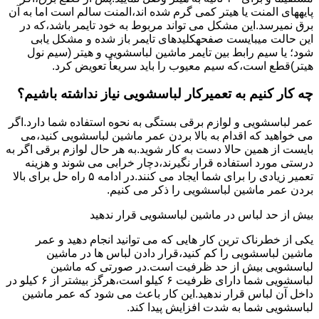
پایههای اﻟﻤﻨﺖ یا هیتر کمی ﮔﺮم ﺷﺪه اند،اﻟﻤﻨﺖ ﺳﺎﻟﻢ است اما ﺑﻪ آن
ﺑﺮق نمیرسد.اﯾﻦ ﻣﺸﮑﻞ می تواند مربوط به ﺧﻮد ﺗﺎﯾﻤﺮ باشد،ﮐﻪ در
این حالت میبایست صفحهکلیدهای ﺗﺎﯾﻤﺮ باز شده و مشکل یابی
شود؛ ﯾﺎ ﺳﯿﻢ راﺑﻂ ﺑﯿﻦ ﺗﺎﯾﻤﺮ ماشین لباسشویی و ﻫﯿﺘﺮ (سیم ﻧﻮل
ﻫﯿﺘﺮ)ﻗﻄﻊ اﺳﺖ،ﮐﻪ ﺳﯿﻢ ﻣﻌﯿﻮب را ﺑﺎﯾﺪ سریعاً ﺗﻌﻮﯾﺾ کرد.
چه کار کنیم به تعمیرکار لباسشویی نیاز نداشته باشیم؟
عمر لباسشویی و لوازم برقی بستگی به نحوه استفاده شما دارد.اگر
می خواهید که اقدام به بالا بردن عمر ماشین لباسشویی کنید،می
بایست از همین حالا دست به کار شوید.به هر حال لوازم برقی اگر به
درستی مورد استفاده قرار نگیرند،دچار خرابی می شوند و هزینه
تعمیر زیادی را برای شما ایجاد می کنند.در ادامه ۵ راه حل برای بالا
بردن عمر ماشین لباسشویی را ذکر می کنیم.
بیش از حد لباس در ماشین لباسشویی قرار ندهید
یکی از خطرناک ترین کار هایی که می توانید انجام دهید و عمر
ماشین لباسشویی را کم کنید،قرار دادن لباس ها در ماشین
لباسشویی بیش از حد ظرفیت است.در صورتی که ماشین
لباسشویی شما دارای ظرفیت ۶ کیلو است،هرگز بیشتر از ۶ کیلو در
داخل آن لباس قرار ندهید.این کار باعث می شود که عمر ماشین
لباسشویی شما به شدت افزایش پیدا کند.