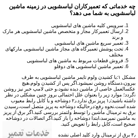
چه خدماتی که تعمیرکاران لباسشویی در زمینه ماشین
لباسشویی به شما می دهد؟
سرویس کلیه ماشین های لباسشویی
ارسال تعمیرکار مجاز و متخصص ماشین لباسشویی هر مارک
و برند
تعمیر سریع ماشین های لباسشویی
تحت پوشش تعمیرگاه های مجاز ماشین لباسشویی مارکهای
مختلف
فروش قطعات مربوط به ماشین های لباسشویی
تعمیر ماشین لباسشویی های دوقلو
مشکل ۱:ﺑﺎ ﮐﺸﯿﺪن وﻟﻮم ﺗﺎﯾﻤﺮ ماشین لباسشویی به طرف
ﺑﯿﺮون،دستگاه روﺷﻦ نمیشود.اﮔﺮ ﭘﺲ از ﮐﺸﯿﺪن وﻟﻮم،ﻫﯿﭻ
عکسالعمل ﺧﺎﺻﯽ از ﻣﺎﺷﯿﻦ دﯾﺪه نشود،و حتی ﻻﻣﭗ ﺧﺒﺮ ﻧﯿﺰ روﺷﻦ
ﻧگردد؛ موارد زیر را بعنوان ﻋﻠﻞ احتمالی بروز چنین مشکلی در نظر
داشته باشید:۱٫ ﭘﺮﯾﺰ ﺑﺮق ﻧﺪارد.۲٫ دوﺷﺎﺧﻪ و ﯾﺎ ﮐﺎﺑﻞ راﺑﻂ ﻣﻌﯿﻮب
ﺷﺪه است.نحوه رفع:درحالیکه دوﺷﺎﺧﻪ ﺑﻪ ﭘﺮﯾﺰ ﻣﺘﺼﻞ اﺳﺖ،رﺳﯿﺪن
ﺑﺮق ﺑﻪ ﺗﺮﻣﯿﻨﺎل ﻣﺎﺷﯿﻦ را ﺗﻮﺳﻂ ولتمتر بررسی ﮐﻨﯿﺪ.اﮔﺮ ﺑﺮق از ﭘﺮﯾﺰ
ﺑﻪ ﻣﺎﺷﯿﻦ نمیرسد،اﺑﺘﺪا دوشاخه را باز کنید.اﮔﺮ اﺗﺼﺎﻻت در دوشاخه
ﺻﺤﯿﺢ اﺳﺖ،ﮐﺎﺑﻞ راﺑﻂ را ﺗﻌﻮﯾﺾ کنید.
۳٫ ﺑﺮق از ﺗﺮﻣﯿﻨﺎل وارد ﮐﻠﯿﺪ اﺻﻠﯽ ﻧﺸﺪه