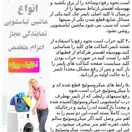
است.نحوه رﻓﻊ:دوشاخه را از ﺑﺮق بکشید و
بهوسیله اهممتر،ارﺗﺒﺎط سیمها را از
ﺗﺮﻣﯿﻨﺎل ﺗﺎ ﮐﻠﯿﺪ اﺻﻠﯽ ﺗﺎﯾﻤﺮ چک کنید.یکی از
مسائل شایع،ﻗﻄﻊ شدن ﯾﮑﯽ از سیمها
است که سبب می شود،ﻣﺎﺷﯿﻦ لباسشویی
روﺷﻦ نشود.
۴٫ ﮐﻠﯿﺪ ﺧﺮاب اﺳﺖ.نحوه رفع:ﺑﺎ اﺳﺘﻔﺎده از
ﻧﻘﺸﻪ ﺗﺎﯾﻤﺮ،ﮐﻨﺘﺎﮐﺖ ﻫﺎی ﮐﻠﯿﺪ را ﺷﻨﺎﺳﺎﯾﯽ
کنید.بهوسیله اهممتر هرکدام از قطبهای
ﮐﻠﯿﺪ را ﺗﺴﺖ ﮐﻨﯿﺪ.در ﺻﻮرت ﺧﺮاب ﺑﻮدن
ﮐﻠﯿﺪ میبایست ﺻﻔﺤﻪ ﮐﻨﺘﺎﮐﺖ ﻫﺎی ﺗﺎﯾﻤﺮ را
باز کنید و ﭘﺲ از رﻓﻊ مشکل،مجدداً ﺗﺎﯾﻤﺮ
را به حالت اوﻟﯿﻪ برگردانید.
۵٫ رابط های ﻣﯿﮑﺮوﺳﻮﺋﯿﭻ ﻗﻄﻊ شده اند و
ﯾﺎ ﻣﯿﮑﺮوﺳﻮﺋﯿﭻ ﺧﺮاب اﺳﺖ.نحوه
رفع:سیمهای راﺑﻄﯽ ﮐﻪ از ﺗﺎﯾﻤﺮ بهطرف
درب لباسشویی (ﻣﯿﮑﺮوﺳﻮﺋﯿﭻ)کشیده شده
و مجدداً بازگشته اند،را ﺑﯿﺎﺑﯿﺪ و درحالیکه
درب کاملاً ﺑﺴﺘﻪ اﺳﺖ،اﯾﻦ دو ﺳﯿﻢ را ﺑﻪ
اﻫﻢ ﻣﺘﺮ وصل کنید.اﮔﺮ ﻣﯿﮑﺮوﺳﻮﺋﯿﭻ ﺳﺎﻟﻢ
ﺑﺎﺷﺪ،ﻋﻘﺮﺑﻪ اهم متر ﻣﻨﺤﺮف میشود.در
ﻏﯿﺮ اﯾﻦ ﺻﻮرت،می بایست ﻣﯿﮑﺮوﺳﻮﺋﯿﭻ را