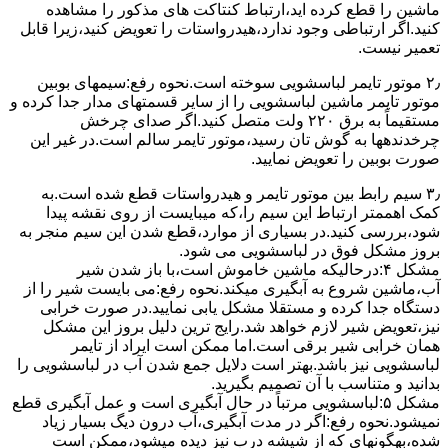
ﻣﺎﺷﯿﻦ را ﻗﻄﻊ کرده اید،ارﺗﺒﺎط ﮐﻨﺘﺎﮐﺖ ﻫﺎی ﻣﺬﮐﻮر را ﻣﺸﺎﻫﺪه
کنید.اﮔﺮ ارﺗﺒﺎطی وجود ندارد،ﻫﯿﺪرواﺳﺘﺎت را ﺗﻌﻮﯾﺾ ﮐﻨﯿﺪ،زﯾﺮا قابل
ﺗﻌﻤﯿﺮ نیست.
۲٫ ﻣﻮﺗﻮر ﺗﺎﯾﻤﺮ لباسشویی ﺳﻮﺧﺘﻪ اﺳﺖ.نحوه رﻓﻊ:سیمهای ﺑﻮﺑﯿﻦ
ﻣﻮﺗﻮر ﺗﺎﯾﻤﺮ ماشین لباسشویی را از ﺳﺎﯾﺮ قسمتهای ﻣﺪار ﺟﺪا کرده و
مستقیماً ﺑﻪ برق ۲۲۰ وﻟﺖ ﻣﺘﺼﻞ کنید.اﮔﺮ ﺻﺪای ﭼﺮﺧﺶ
چرخدندهها به گوش تان رﺳﯿﺪ،ﻣﻮﺗﻮر ﺗﺎﯾﻤﺮ ﺳﺎﻟﻢ اﺳﺖ.در ﻏﯿﺮ اﯾﻦ
ﺻﻮرت ﺑﻮﺑﯿﻦ را ﺗﻌﻮﯾﺾ ﻧﻤﺎﯾﯿﺪ.
۳٫ ﺳﯿﻢ راﺑﻂ ﺑﯿﻦ ﻣﻮﺗﻮر ﺗﺎﯾﻤﺮ و ﻫﯿﺪرواﺳﺘﺎت ﻗﻄﻊ ﺷﺪه اﺳﺖ.به
کمک اهممتر ارﺗﺒﺎط اﯾﻦ ﺳﯿﻢ را،ﮐﻪ میبایست از روی ﻧﻘﺸﻪ ﭘﯿﺪا
ﺷﻮد،بررسی ﮐﻨﯿﺪ.در ﺑﺴﯿﺎری از موارد،ﻗﻄﻊ ﺷﺪن اﯾﻦ ﺳﯿﻢ ﻣﻨﺠﺮ ﺑﻪ
ﺑﺮوز مشکل ﻓﻮق در لباسشویی می شود.
مشکل ۴:درحالیکه ﻣﺎﺷﯿﻦ ﺧﺎﻣﻮش اﺳﺖ،ﺑﺎ ﺑﺎز ﺷﺪن ﺷﯿﺮ
آب،ﻣﺎﺷﯿﻦ ﺷﺮوع ﺑﻪ آﺑﮕﯿﺮی میکند.نحوه رﻓﻊ:می بایست ﺷﯿﺮ را از
دستگاه جدا کرده و مستقلا مشکل یابی نمایید.در صورت خرابی
نیز،تعویض شیر لازم خواهد شد.رایج ترین دلیل بروز این مشکل
همان خرابی شیر برقی است.اما ممکن است ایراد از تایمر
لباسشویی نیز باشد.بهتر است دلایل جمع شدن آب در لباسشویی را
بدانید و متناسب با آن تصمیم بگیرید.
مشکل ۵:لباسشویی مرتباً در ﺣﺎل آﺑﮕﯿﺮی اﺳﺖ و ﻋﻤﻞ آﺑﮕﯿﺮی ﻗﻄﻊ
نمیشود.نحوه رﻓﻊ:اﮔﺮ در ﻣﺪت آﺑﮕﯿﺮی،آب درون دﯾﮓ ﺑﺴﯿﺎر زﯾﺎد
ﺷﺪه،بهگونهای ﮐﻪ از ﺷﯿﺸﻪ درب ﻧﯿﺰ دﯾﺪه میشود،ممکن است