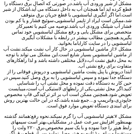
مشکل از شیر ورودی آب باشد.در صورتی که اتصال برق دستگاه را
قطع کرده اید اما همچنان آب به داخل دستگاه می آید،اشکال از شیر
است.اما اگر آبگیری لباسشویی با قطع جریان برق متوقف
شد،ممکن است ایراد از تایمر لباسشویی،سوئیچ فشار و یا کم بودن
فشار آب شیلنگ ورودی آب باشد.توصیه می کنیم با تعمیرکار
متخصص برای مشکل یابی و رفع مشکل لباسشویی خود تماس
بگیرید.همچنین مطالب بیشتر در رابطه با مشکلات آبگیری
لباسشویی را در سایت کاراباما بخوانید.
مشکل ۶:از ﻣﺎﺷﯿﻦ لباسشویی در ﺣﺎل ﮐﺎر آب ﻧﺸﺖ میکند.نشت آب
از ماشین لباسشویی بسیار شایع است.این مشکل می تواند با توجه
به محل دقیق نشت آب،دلایل مختلفی داشته باشد و لذا راهکارهای
متفاوت برای رفع نشتی آب.
ابتدا درپوش یا پنل ﭘﺸﺖ ﻣﺎﺷﯿﻦ لباسشویی و درپوش ﻓﻮﻗﺎﻧﯽ را از
دستگاه ﺟﺪا ﻧﻤﻮده و ﺳﭙﺲ لباسشویی را ﺑﻪ ﺑﺮق وصل ﮐﻨﯿﺪ.سپس در
حین کار به دستگاه دقت نموده و ﻣﺤﻞ نشتی آب را ﺷﻨﺎﺳﺎﯾﯽ
کنید.اﮔﺮ ﻣﺤﻞ نشتی،ﯾﮑﯽ از رابطهای ﻻﺳﺘﯿﮑﯽ آب اﺳﺖ،میبایست
ﺗﻌﻮﯾﺾ شود.همچنین ﻣﻤﮑﻦ اﺳﺖ آب بر اثر ﺗﺮﮐﯿﺪﮔﯽ قابِ ﻣﺨﺼﻮص
ﺟﺎﭘﻮدری،واترپمپ و…جمع شده ﺑﺎﺷﺪ،ﮐﻪ در این حالت بهترین روش
برای آببندی دستگاه ﺗﻌﻮﯾﺾ ﻣﻮارد ﻓﻮق اﺳﺖ.
مشکل ۷:ﻫﯿﺘﺮ لباسشویی آب را ﮔﺮم نمیکند.نحوه رﻓﻊ:ﻫﻤﺎﻧﻨﺪ ﮔﺬﺷﺘﻪ
بهمنظور اﻓﺰاﯾﺶ ﺳﺮﻋﺖ ﻋﻤﻞ در مشکلیابی،بهتر است سیمهای
راﺑﻂ ﻫﯿﺘﺮ را ﺟﺪا ﻧﻤﻮده و ﺑﺎ ﯾﮏ ﺳﯿﻢ ﻣﺨﺼﻮص،برق ۲۲۰ ولت را
مستقیماً و برای ۱۰ ﺛﺎﻧﯿﻪ ﺑﻪ ﻫﯿﺘﺮ وصل نمایید.ﭘﺲ از ﻗﻄﻊ ﺑﺮق،اﮔﺮ