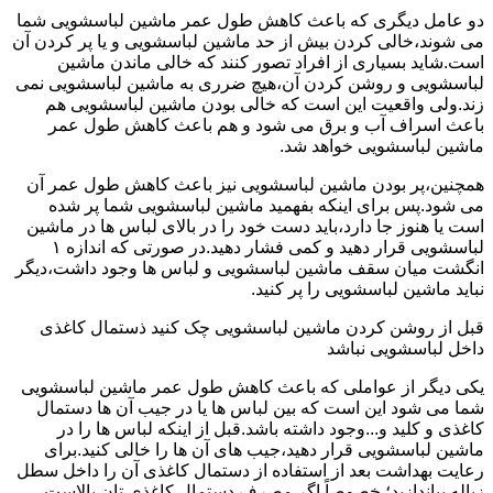
دو عامل دیگری که باعث کاهش طول عمر ماشین لباسشویی شما
می شوند،خالی کردن بیش از حد ماشین لباسشویی و یا پر کردن آن
است.شاید بسیاری از افراد تصور کنند که خالی ماندن ماشین
لباسشویی و روشن کردن آن،هیچ ضرری به ماشین لباسشویی نمی
زند.ولی واقعیت این است که خالی بودن ماشین لباسشویی هم
باعث اسراف آب و برق می شود و هم باعث کاهش طول عمر
ماشین لباسشویی خواهد شد.
همچنین،پر بودن ماشین لباسشویی نیز باعث کاهش طول عمر آن
می شود.پس برای اینکه بفهمید ماشین لباسشویی شما پر شده
است یا هنوز جا دارد،باید دست خود را در بالای لباس ها در ماشین
لباسشویی قرار دهید و کمی فشار دهید.در صورتی که اندازه ۱
انگشت میان سقف ماشین لباسشویی و لباس ها وجود داشت،دیگر
نباید ماشین لباسشویی را پر کنید.
قبل از روشن کردن ماشین لباسشویی چک کنید ذستمال کاغذی
داخل لباسشویی نباشد
یکی دیگر از عواملی که باعث کاهش طول عمر ماشین لباسشویی
شما می شود این است که بین لباس ها یا در جیب آن ها دستمال
کاغذی و کلید و...وجود داشته باشد.قبل از اینکه لباس ها را در
ماشین لباسشویی قرار دهید،جیب های آن ها را خالی کنید.برای
رعایت بهداشت بعد از استفاده از دستمال کاغذی آن را داخل سطل
زباله بیاندازید؛ خصوصاً اگر مصرف دستمال کاغذی تان بالاست.