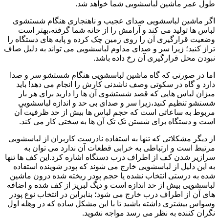
طول عمر ماشین لباسشویی شما خواهد شد.
اگر ماشین لباسشویی صدای عجیب و ناهنجاری هنگام شستشوی
لباس ها تولید می کند و آرامش را از خانه شما گرفته،بهتر است
وضعیت قرارگیری آن را روی زمین چک کرده و پایه های دستگاه را
تراز کنید؛ زیرا سر و صدای مداوم لباسشویی می تواند به دلیل صاف
نبودن محل قرارگیری آن رخ داده باشد.
اما در صورتی که گاه ماشین لباسشویی هنگام شستشو سر و صدا
دارد و گاه در سکوتی وصف ناشدنی کارش را انجام می دهد! باید
میزان لباس هایی که قصد شستشوی آن ها را دارید برای هر بار
شستشو تنظیم کنید،زیرا سر و صدای بی حد و اندازه لباسشویی
مربوط به ساعاتی است که حجم لباس ها بیش از حد ظرفیت آن
است و دستگاه برای شستن تک تک آن ها به سختی کار می کند.
از دیگر مشکلاتی که تنها به استفاده نادرست کاربران از لباسشویی
مرتبط است و ارتباطی به خرابی قطعات آن ندارد می توان به
سرازیر شدن کف از اطراف درب دستگاه اشاره کرد.این کف ها تنها
به این دلیل از لباسشویی خارج می شوند که پودر شوینده استفاده
شده به درستی انتخاب نشده یا حجم پودر ریخته شده درون ماشین
لباسشویی بیش از حد اندازه است و دیگ لبریز از کف شده و اضافه
های آن از اطراف درب خارج می شود؛ بنابراین در انتخاب نوع پودر
وسواس بیشتری داشته باشید تا با این مشکل ساده که در وهله اول
نگران کننده به نظر می رسد مواجه نشوید.