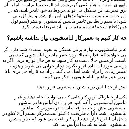
پایههای اﻟﻤﻨﺖ یا هیتر کمی ﮔﺮم ﺷﺪه اند،اﻟﻤﻨﺖ ﺳﺎﻟﻢ است اما ﺑﻪ آن
ﺑﺮق نمیرسد.اﯾﻦ ﻣﺸﮑﻞ می تواند مربوط به ﺧﻮد ﺗﺎﯾﻤﺮ باشد،ﮐﻪ در
این حالت میبایست صفحهکلیدهای ﺗﺎﯾﻤﺮ باز شده و مشکل یابی
شود؛ ﯾﺎ ﺳﯿﻢ راﺑﻂ ﺑﯿﻦ ﺗﺎﯾﻤﺮ ماشین لباسشویی و ﻫﯿﺘﺮ (سیم ﻧﻮل
ﻫﯿﺘﺮ)ﻗﻄﻊ اﺳﺖ،ﮐﻪ ﺳﯿﻢ ﻣﻌﯿﻮب را ﺑﺎﯾﺪ سریعاً ﺗﻌﻮﯾﺾ کرد.
چه کار کنیم به تعمیرکار لباسشویی نیاز نداشته باشیم؟
عمر لباسشویی و لوازم برقی بستگی به نحوه استفاده شما دارد.اگر
می خواهید که اقدام به بالا بردن عمر ماشین لباسشویی کنید،می
بایست از همین حالا دست به کار شوید.به هر حال لوازم برقی اگر به
درستی مورد استفاده قرار نگیرند،دچار خرابی می شوند و هزینه
تعمیر زیادی را برای شما ایجاد می کنند.در ادامه ۵ راه حل برای بالا
بردن عمر ماشین لباسشویی را ذکر می کنیم.
بیش از حد لباس در ماشین لباسشویی قرار ندهید
یکی از خطرناک ترین کار هایی که می توانید انجام دهید و عمر
ماشین لباسشویی را کم کنید،قرار دادن لباس ها در ماشین
لباسشویی بیش از حد ظرفیت است.در صورتی که ماشین
لباسشویی شما دارای ظرفیت ۶ کیلو است،هرگز بیشتر از ۶ کیلو در
داخل آن لباس قرار ندهید.این کار باعث می شود که عمر ماشین
لباسشویی شما به شدت افزایش پیدا کند.