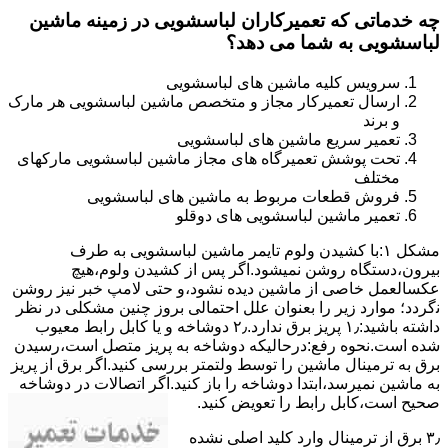
چه خدماتی که تعمیرکاران لباسشویی در زمینه ماشین
لباسشویی به شما می دهد؟
سرویس کلیه ماشین های لباسشویی
ارسال تعمیرکار مجاز و متخصص ماشین لباسشویی هر مارک
و برند
تعمیر سریع ماشین های لباسشویی
تحت پوشش تعمیرگاه های مجاز ماشین لباسشویی مارکهای
مختلف
فروش قطعات مربوط به ماشین های لباسشویی
تعمیر ماشین لباسشویی های دوقلو
مشکل ۱:ﺑﺎ ﮐﺸﯿﺪن وﻟﻮم ﺗﺎﯾﻤﺮ ماشین لباسشویی به طرف
ﺑﯿﺮون،دستگاه روﺷﻦ نمیشود.اﮔﺮ ﭘﺲ از ﮐﺸﯿﺪن وﻟﻮم،ﻫﯿﭻ
عکسالعمل ﺧﺎﺻﯽ از ﻣﺎﺷﯿﻦ دﯾﺪه نشود،و حتی ﻻﻣﭗ ﺧﺒﺮ ﻧﯿﺰ روﺷﻦ
ﻧگردد؛ موارد زیر را بعنوان ﻋﻠﻞ احتمالی بروز چنین مشکلی در نظر
داشته باشید:۱٫ ﭘﺮﯾﺰ ﺑﺮق ﻧﺪارد.۲٫ دوﺷﺎﺧﻪ و ﯾﺎ ﮐﺎﺑﻞ راﺑﻂ ﻣﻌﯿﻮب
ﺷﺪه است.نحوه رفع:درحالیکه دوﺷﺎﺧﻪ ﺑﻪ ﭘﺮﯾﺰ ﻣﺘﺼﻞ اﺳﺖ،رﺳﯿﺪن
ﺑﺮق ﺑﻪ ﺗﺮﻣﯿﻨﺎل ﻣﺎﺷﯿﻦ را ﺗﻮﺳﻂ ولتمتر بررسی ﮐﻨﯿﺪ.اﮔﺮ ﺑﺮق از ﭘﺮﯾﺰ
ﺑﻪ ﻣﺎﺷﯿﻦ نمیرسد،اﺑﺘﺪا دوشاخه را باز کنید.اﮔﺮ اﺗﺼﺎﻻت در دوشاخه
ﺻﺤﯿﺢ اﺳﺖ،ﮐﺎﺑﻞ راﺑﻂ را ﺗﻌﻮﯾﺾ کنید.
۳٫ ﺑﺮق از ﺗﺮﻣﯿﻨﺎل وارد ﮐﻠﯿﺪ اﺻﻠﯽ ﻧﺸﺪه