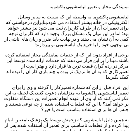
نمایندگی مجاز و تعمیر لباسشویی پاکشوما
لباسشویی پاکشوما به واسطه این که نسبت به سایر وسایل
الکترونیکی در خانه بیشتر استفاده می شود،بنابراین درخواستی که
برای تعمیرات آن از طرف کاربران ثبت می شود نیز بیشتر خواهد
بود؛ اما در این میان یک مشکل بزرگ وجود دارد که کاربران توجه
کمی به آن نشان می دهند و در نهایت باید ضرر و زیان های ناشی از
بی توجهی خود را با خرید یک لباسشویی نو بپردازند!
برخی از افراد بدون این که از خدمات نمایندگی مجاز استفاده کرده
باشند،مبنا را بر این قرار می دهند که خدمات ارائه شده توسط این
مرکز در رده گران قیمت ترین ها قرار دارد و بهتر است از
تعمیرکاری که به آن ها نزدیک تر بوده و چند باری کار آن را دیده اند
کمک بگیرند!
این افراد قبل از این که شماره تعمیرکار را گرفته و وی را برای
تعمیر لباسشویی پاکشوما به منزلشان دعوت کنند،یک لحظه به این
فکر نمی کنند که آیا وی از عهده انجام تعمیرات این دستگاه متفاوت
بر خواهد آمد؟ یا این که قطعات استفاده شده از چه نوعی هستند و
جنس آن ها برای استفاده مناسب است یا خیر؟
به همین دلیل لباسشویی که زخمش توسط یک پزشک نامعتبر التیام
پیدا کرده و از قطعات نامناسب برای تعمیر آن استفاده شده،پس از
مدت زمان کوتاهی چشم از جهان فرو می بندد و ترجیح می دهد