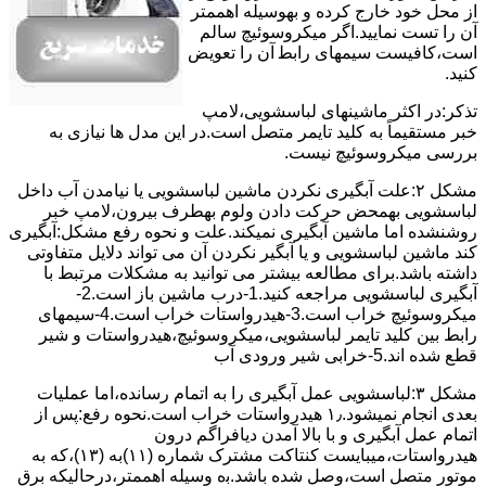
از ﻣﺤﻞ خود ﺧﺎرج کرده و بهوسیله اهممتر
آن را ﺗﺴﺖ ﻧﻤﺎﯾﯿﺪ.اﮔﺮ ﻣﯿﮑﺮوﺳﻮﺋﯿﭻ ﺳﺎﻟﻢ
اﺳﺖ،ﮐﺎﻓﯿﺴﺖ سیمهای راﺑﻄ آن را ﺗﻌﻮﯾﺾ
کنید.
ﺗﺬﮐﺮ:در اﮐﺜﺮ ماشینهای لباسشویی،ﻻﻣﭗ
ﺧﺒﺮ مستقیماً ﺑﻪ ﮐﻠﯿﺪ ﺗﺎﯾﻤﺮ ﻣﺘﺼﻞ اﺳﺖ.در اﯾﻦ مدل ها ﻧﯿﺎزی ﺑﻪ
بررسی ﻣﯿﮑﺮوﺳﻮﺋﯿﭻ نیست.
مشکل ۲:علت آبگیری نکردن ماشین لباسشویی یا نیامدن آب داخل
لباسشویی بهمحض ﺣﺮﮐﺖ دادن وﻟﻮم بهطرف ﺑﯿﺮون،ﻻﻣﭗ ﺧﺒﺮ
روشنشده اﻣﺎ ﻣﺎﺷﯿﻦ آﺑﮕﯿﺮی نمیکند.ﻋﻠﺖ و نحوه رﻓﻊ مشکل:آبگیری
کند ماشین لباسشویی و یا آبگیر نکردن آن می تواند دلایل متفاوتی
داشته باشد.برای مطالعه بیشتر می توانید به مشکلات مرتبط با
آبگیری لباسشویی مراجعه کنید.1-درب ﻣﺎﺷﯿﻦ ﺑﺎز اﺳﺖ.2-
ﻣﯿﮑﺮوﺳﻮﺋﯿﭻ ﺧﺮاب اﺳﺖ.3-ﻫﯿﺪرواﺳﺘﺎت ﺧﺮاب اﺳﺖ.4-سیمهای
راﺑﻂ ﺑﯿﻦ ﮐﻠﯿﺪ ﺗﺎﯾﻤﺮ لباسشویی،ﻣﯿﮑﺮوﺳﻮﺋﯿﭻ،ﻫﯿﺪرواﺳﺘﺎت و ﺷﯿﺮ
ﻗﻄﻊ ﺷﺪه اند.5-خرابی شیر ورودی آب
مشکل ۳:لباسشویی ﻋﻤﻞ آﺑﮕﯿﺮی را ﺑﻪ اﺗﻤﺎم رﺳﺎﻧﺪه،اﻣﺎ ﻋﻤﻠﯿﺎت
ﺑﻌﺪی اﻧﺠﺎم نمیشود.۱٫ ﻫﯿﺪرواﺳﺘﺎت ﺧﺮاب اﺳﺖ.نحوه رﻓﻊ:ﭘﺲ از
اﺗﻤﺎم عمل آﺑﮕﯿﺮی و ﺑﺎ ﺑﺎﻻ آﻣﺪن دﯾﺎﻓﺮاﮔﻢ درون
ﻫﯿﺪرواﺳﺘﺎت،میبایست ﮐﻨﺘﺎﮐﺖ ﻣﺸﺘﺮک شماره (۱۱)به (۱۳)،ﮐﻪ ﺑﻪ
ﻣﻮﺗﻮر ﻣﺘﺼﻞ اﺳﺖ،وﺻﻞ ﺷﺪه ﺑﺎﺷﺪ.ﺑه وسیله اهممتر،درحالیکه ﺑﺮق