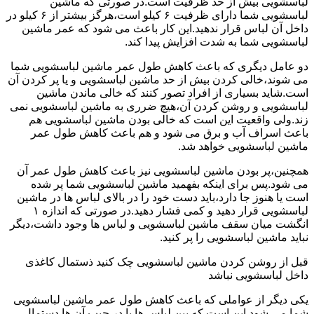
لباسشویی بیش از حد ظرفیت است.در صورتی که ماشین
لباسشویی شما دارای ظرفیت ۶ کیلو است،هرگز بیشتر از ۶ کیلو در
داخل آن لباس قرار ندهید.این کار باعث می شود که عمر ماشین
لباسشویی شما به شدت افزایش پیدا کند.
دو عامل دیگری که باعث کاهش طول عمر ماشین لباسشویی شما
می شوند،خالی کردن بیش از حد ماشین لباسشویی و یا پر کردن آن
است.شاید بسیاری از افراد تصور کنند که خالی ماندن ماشین
لباسشویی و روشن کردن آن،هیچ ضرری به ماشین لباسشویی نمی
زند.ولی واقعیت این است که خالی بودن ماشین لباسشویی هم
باعث اسراف آب و برق می شود و هم باعث کاهش طول عمر
ماشین لباسشویی خواهد شد.
همچنین،پر بودن ماشین لباسشویی نیز باعث کاهش طول عمر آن
می شود.پس برای اینکه بفهمید ماشین لباسشویی شما پر شده
است یا هنوز جا دارد،باید دست خود را در بالای لباس ها در ماشین
لباسشویی قرار دهید و کمی فشار دهید.در صورتی که اندازه ۱
انگشت میان سقف ماشین لباسشویی و لباس ها وجود داشت،دیگر
نباید ماشین لباسشویی را پر کنید.
قبل از روشن کردن ماشین لباسشویی چک کنید ذستمال کاغذی
داخل لباسشویی نباشد
یکی دیگر از عواملی که باعث کاهش طول عمر ماشین لباسشویی
شما می شود این است که بین لباس ها یا در جیب آن ها دستمال