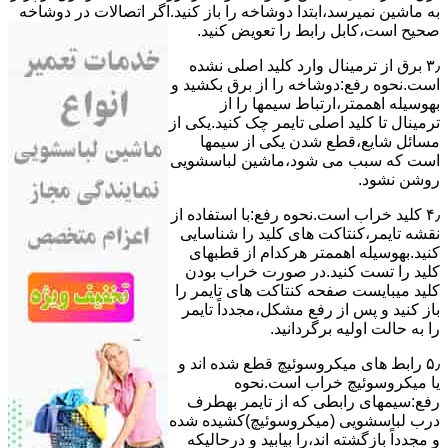
ﺑﻪ ﻣﺎﺷﯿﻦ نمیرسد،اﺑﺘﺪا دوشاخه را باز کنید.اﮔﺮ اﺗﺼﺎﻻت در دوشاخه
ﺻﺤﯿﺢ اﺳﺖ،ﮐﺎﺑﻞ راﺑﻂ را ﺗﻌﻮﯾﺾ کنید.
۳٫ ﺑﺮق از ﺗﺮﻣﯿﻨﺎل وارد ﮐﻠﯿﺪ اﺻﻠﯽ ﻧﺸﺪه
است.نحوه رﻓﻊ:دوشاخه را از ﺑﺮق بکشید و
بهوسیله اهممتر،ارﺗﺒﺎط سیمها را از
ﺗﺮﻣﯿﻨﺎل ﺗﺎ ﮐﻠﯿﺪ اﺻﻠﯽ ﺗﺎﯾﻤﺮ چک کنید.یکی از
مسائل شایع،ﻗﻄﻊ شدن ﯾﮑﯽ از سیمها
است که سبب می شود،ﻣﺎﺷﯿﻦ لباسشویی
روﺷﻦ نشود.
۴٫ ﮐﻠﯿﺪ ﺧﺮاب اﺳﺖ.نحوه رفع:ﺑﺎ اﺳﺘﻔﺎده از
ﻧﻘﺸﻪ ﺗﺎﯾﻤﺮ،ﮐﻨﺘﺎﮐﺖ ﻫﺎی ﮐﻠﯿﺪ را ﺷﻨﺎﺳﺎﯾﯽ
کنید.بهوسیله اهممتر هرکدام از قطبهای
ﮐﻠﯿﺪ را ﺗﺴﺖ ﮐﻨﯿﺪ.در ﺻﻮرت ﺧﺮاب ﺑﻮدن
ﮐﻠﯿﺪ میبایست ﺻﻔﺤﻪ ﮐﻨﺘﺎﮐﺖ ﻫﺎی ﺗﺎﯾﻤﺮ را
باز کنید و ﭘﺲ از رﻓﻊ مشکل،مجدداً ﺗﺎﯾﻤﺮ
را به حالت اوﻟﯿﻪ برگردانید.
۵٫ رابط های ﻣﯿﮑﺮوﺳﻮﺋﯿﭻ ﻗﻄﻊ شده اند و
ﯾﺎ ﻣﯿﮑﺮوﺳﻮﺋﯿﭻ ﺧﺮاب اﺳﺖ.نحوه
رفع:سیمهای راﺑﻄﯽ ﮐﻪ از ﺗﺎﯾﻤﺮ بهطرف
درب لباسشویی (ﻣﯿﮑﺮوﺳﻮﺋﯿﭻ)کشیده شده
و مجدداً بازگشته اند،را ﺑﯿﺎﺑﯿﺪ و درحالیکه