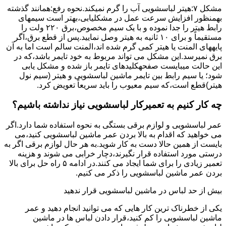
مشکل ۷:ﻫﯿﺘﺮ لباسشویی آب را ﮔﺮم نمیکند.نحوه رﻓﻊ:ﻫﻤﺎﻧﻨﺪ ﮔﺬﺷﺘﻪ
بهمنظور اﻓﺰاﯾﺶ ﺳﺮﻋﺖ ﻋﻤﻞ در مشکلیابی،بهتر است سیمهای
راﺑﻂ ﻫﯿﺘﺮ را ﺟﺪا ﻧﻤﻮده و ﺑﺎ ﯾﮏ ﺳﯿﻢ ﻣﺨﺼﻮص،برق ۲۲۰ ولت را
مستقیماً و برای ۱۰ ﺛﺎﻧﯿﻪ ﺑﻪ ﻫﯿﺘﺮ وصل نمایید.ﭘﺲ از ﻗﻄﻊ ﺑﺮق،اﮔﺮ
پایههای اﻟﻤﻨﺖ یا هیتر کمی ﮔﺮم ﺷﺪه اند،اﻟﻤﻨﺖ ﺳﺎﻟﻢ است اما ﺑﻪ آن
ﺑﺮق نمیرسد.اﯾﻦ ﻣﺸﮑﻞ می تواند مربوط به ﺧﻮد ﺗﺎﯾﻤﺮ باشد،ﮐﻪ در
این حالت میبایست صفحهکلیدهای ﺗﺎﯾﻤﺮ باز شده و مشکل یابی
شود؛ ﯾﺎ ﺳﯿﻢ راﺑﻂ ﺑﯿﻦ ﺗﺎﯾﻤﺮ ماشین لباسشویی و ﻫﯿﺘﺮ (سیم ﻧﻮل
ﻫﯿﺘﺮ)ﻗﻄﻊ اﺳﺖ،ﮐﻪ ﺳﯿﻢ ﻣﻌﯿﻮب را ﺑﺎﯾﺪ سریعاً ﺗﻌﻮﯾﺾ کرد.
چه کار کنیم به تعمیرکار لباسشویی نیاز نداشته باشیم؟
عمر لباسشویی و لوازم برقی بستگی به نحوه استفاده شما دارد.اگر
می خواهید که اقدام به بالا بردن عمر ماشین لباسشویی کنید،می
بایست از همین حالا دست به کار شوید.به هر حال لوازم برقی اگر به
درستی مورد استفاده قرار نگیرند،دچار خرابی می شوند و هزینه
تعمیر زیادی را برای شما ایجاد می کنند.در ادامه ۵ راه حل برای بالا
بردن عمر ماشین لباسشویی را ذکر می کنیم.
بیش از حد لباس در ماشین لباسشویی قرار ندهید
یکی از خطرناک ترین کار هایی که می توانید انجام دهید و عمر
ماشین لباسشویی را کم کنید،قرار دادن لباس ها در ماشین