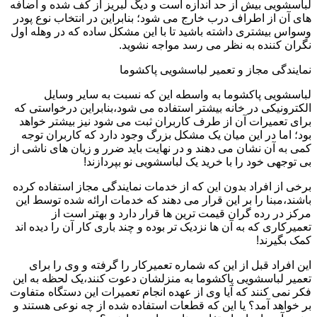
لباسشویی بیش از حد اندازه است و دیگ لبریز از کف شده و اضافه
های آن از اطراف درب خارج می شود؛ بنابراین در انتخاب نوع پودر
وسواس بیشتری داشته باشید تا با این مشکل ساده که در وهله اول
نگران کننده به نظر می رسد مواجه نشوید.
نمایندگی مجاز و تعمیر لباسشویی پاکشوما
لباسشویی پاکشوما به واسطه این که نسبت به سایر وسایل
الکترونیکی در خانه بیشتر استفاده می شود،بنابراین درخواستی که
برای تعمیرات آن از طرف کاربران ثبت می شود نیز بیشتر خواهد
بود؛ اما در این میان یک مشکل بزرگ وجود دارد که کاربران توجه
کمی به آن نشان می دهند و در نهایت باید ضرر و زیان های ناشی از
بی توجهی خود را با خرید یک لباسشویی نو بپردازند!
برخی از افراد بدون این که از خدمات نمایندگی مجاز استفاده کرده
باشند،مبنا را بر این قرار می دهند که خدمات ارائه شده توسط این
مرکز در رده گران قیمت ترین ها قرار دارد و بهتر است از
تعمیرکاری که به آن ها نزدیک تر بوده و چند باری کار آن را دیده اند
کمک بگیرند!
این افراد قبل از این که شماره تعمیرکار را گرفته و وی را برای
تعمیر لباسشویی پاکشوما به منزلشان دعوت کنند،یک لحظه به این
فکر نمی کنند که آیا وی از عهده انجام تعمیرات این دستگاه متفاوت
بر خواهد آمد؟ یا این که قطعات استفاده شده از چه نوعی هستند و