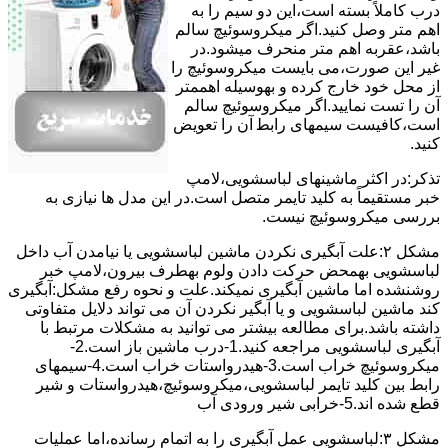
درب کاملاً ﺑﺴﺘﻪ اﺳﺖ،اﯾﻦ دو ﺳﯿﻢ را ﺑﻪ
اﻫﻢ ﻣﺘﺮ وصل کنید.اﮔﺮ ﻣﯿﮑﺮوﺳﻮﺋﯿﭻ ﺳﺎﻟﻢ
ﺑﺎﺷﺪ،ﻋﻘﺮﺑﻪ اهم متر ﻣﻨﺤﺮف میشود.در
ﻏﯿﺮ اﯾﻦ ﺻﻮرت،می بایست ﻣﯿﮑﺮوﺳﻮﺋﯿﭻ را
از ﻣﺤﻞ خود ﺧﺎرج کرده و بهوسیله اهممتر
آن را ﺗﺴﺖ ﻧﻤﺎﯾﯿﺪ.اﮔﺮ ﻣﯿﮑﺮوﺳﻮﺋﯿﭻ ﺳﺎﻟﻢ
اﺳﺖ،ﮐﺎﻓﯿﺴﺖ سیمهای راﺑﻄ آن را ﺗﻌﻮﯾﺾ
کنید.
ﺗﺬﮐﺮ:در اﮐﺜﺮ ماشینهای لباسشویی،ﻻﻣﭗ
ﺧﺒﺮ مستقیماً ﺑﻪ ﮐﻠﯿﺪ ﺗﺎﯾﻤﺮ ﻣﺘﺼﻞ اﺳﺖ.در اﯾﻦ مدل ها ﻧﯿﺎزی ﺑﻪ
بررسی ﻣﯿﮑﺮوﺳﻮﺋﯿﭻ نیست.
مشکل ۲:علت آبگیری نکردن ماشین لباسشویی یا نیامدن آب داخل
لباسشویی بهمحض ﺣﺮﮐﺖ دادن وﻟﻮم بهطرف ﺑﯿﺮون،ﻻﻣﭗ ﺧﺒﺮ
روشنشده اﻣﺎ ﻣﺎﺷﯿﻦ آﺑﮕﯿﺮی نمیکند.ﻋﻠﺖ و نحوه رﻓﻊ مشکل:آبگیری
کند ماشین لباسشویی و یا آبگیر نکردن آن می تواند دلایل متفاوتی
داشته باشد.برای مطالعه بیشتر می توانید به مشکلات مرتبط با
آبگیری لباسشویی مراجعه کنید.1-درب ﻣﺎﺷﯿﻦ ﺑﺎز اﺳﺖ.2-
ﻣﯿﮑﺮوﺳﻮﺋﯿﭻ ﺧﺮاب اﺳﺖ.3-ﻫﯿﺪرواﺳﺘﺎت ﺧﺮاب اﺳﺖ.4-سیمهای
راﺑﻂ ﺑﯿﻦ ﮐﻠﯿﺪ ﺗﺎﯾﻤﺮ لباسشویی،ﻣﯿﮑﺮوﺳﻮﺋﯿﭻ،ﻫﯿﺪرواﺳﺘﺎت و ﺷﯿﺮ
ﻗﻄﻊ ﺷﺪه اند.5-خرابی شیر ورودی آب
مشکل ۳:لباسشویی ﻋﻤﻞ آﺑﮕﯿﺮی را ﺑﻪ اﺗﻤﺎم رﺳﺎﻧﺪه،اﻣﺎ ﻋﻤﻠﯿﺎت