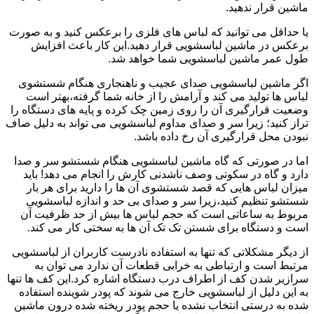
ماشین قرار ندهید.
یا حداقل می توانید که لباس های فلزی را برعکس کنید و به صورت
برعکس در ماشین لباسشویی قرار دهید.این کار باعث افزایش
طول عمر ماشین لباسشویی شما خواهد شد.
اگر ماشین لباسشویی صدای عجیب و ناهنجاری هنگام شستشوی
لباس ها تولید می کند و آرامش را از خانه شما گرفته،بهتر است
وضعیت قرارگیری آن را روی زمین چک کرده و پایه های دستگاه را
تراز کنید؛ زیرا سر و صدای مداوم لباسشویی می تواند به دلیل صاف
نبودن محل قرارگیری آن رخ داده باشد.
اما در صورتی که گاه ماشین لباسشویی هنگام شستشو سر و صدا
دارد و گاه در سکوتی وصف ناشدنی کارش را انجام می دهد! باید
میزان لباس هایی که قصد شستشوی آن ها را دارید برای هر بار
شستشو تنظیم کنید،زیرا سر و صدای بی حد و اندازه لباسشویی
مربوط به ساعاتی است که حجم لباس ها بیش از حد ظرفیت آن
است و دستگاه برای شستن تک تک آن ها به سختی کار می کند.
از دیگر مشکلاتی که تنها به استفاده نادرست کاربران از لباسشویی
مرتبط است و ارتباطی به خرابی قطعات آن ندارد می توان به
سرازیر شدن کف از اطراف درب دستگاه اشاره کرد.این کف ها تنها
به این دلیل از لباسشویی خارج می شوند که پودر شوینده استفاده
شده به درستی انتخاب نشده یا حجم پودر ریخته شده درون ماشین