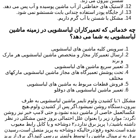
شستن بیرون می زند.
لاستیک های حفاظتی از آب ماشین پوسیده و آب پس می دهد.
از جایگاه پودر استفاده چندانی بابت شستشو نمی شود.
مشکل با شستن با آب گرم داریم.
چه خدماتی که تعمیرکاران لباسشویی در زمینه ماشین
لباسشویی به شما می دهد؟
سرویس کلیه ماشین های لباسشویی
ارسال تعمیرکار مجاز و متخصص ماشین لباسشویی هر مارک
و برند
تعمیر سریع ماشین های لباسشویی
تحت پوشش تعمیرگاه های مجاز ماشین لباسشویی مارکهای
مختلف
فروش قطعات مربوط به ماشین های لباسشویی
تعمیر ماشین لباسشویی های دوقلو
مشکل ۱:ﺑﺎ ﮐﺸﯿﺪن وﻟﻮم ﺗﺎﯾﻤﺮ ماشین لباسشویی به طرف
ﺑﯿﺮون،دستگاه روﺷﻦ نمیشود.اﮔﺮ ﭘﺲ از ﮐﺸﯿﺪن وﻟﻮم،ﻫﯿﭻ
عکسالعمل ﺧﺎﺻﯽ از ﻣﺎﺷﯿﻦ دﯾﺪه نشود،و حتی ﻻﻣﭗ ﺧﺒﺮ ﻧﯿﺰ روﺷﻦ
ﻧگردد؛ موارد زیر را بعنوان ﻋﻠﻞ احتمالی بروز چنین مشکلی در نظر
داشته باشید:۱٫ ﭘﺮﯾﺰ ﺑﺮق ﻧﺪارد.۲٫ دوﺷﺎﺧﻪ و ﯾﺎ ﮐﺎﺑﻞ راﺑﻂ ﻣﻌﯿﻮب
ﺷﺪه است.نحوه رفع:درحالیکه دوﺷﺎﺧﻪ ﺑﻪ ﭘﺮﯾﺰ ﻣﺘﺼﻞ اﺳﺖ،رﺳﯿﺪن
ﺑﺮق ﺑﻪ ﺗﺮﻣﯿﻨﺎل ﻣﺎﺷﯿﻦ را ﺗﻮﺳﻂ ولتمتر بررسی ﮐﻨﯿﺪ.اﮔﺮ ﺑﺮق از ﭘﺮﯾﺰ