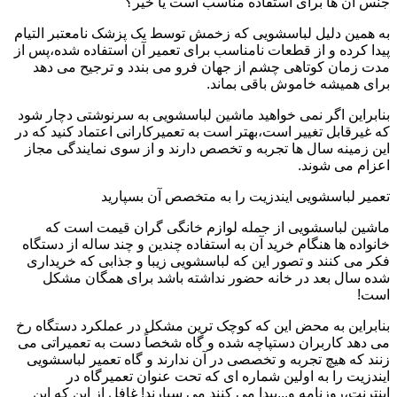
جنس آن ها برای استفاده مناسب است یا خیر؟
به همین دلیل لباسشویی که زخمش توسط یک پزشک نامعتبر التیام
پیدا کرده و از قطعات نامناسب برای تعمیر آن استفاده شده،پس از
مدت زمان کوتاهی چشم از جهان فرو می بندد و ترجیح می دهد
برای همیشه خاموش باقی بماند.
بنابراین اگر نمی خواهید ماشین لباسشویی به سرنوشتی دچار شود
که غیرقابل تغییر است،بهتر است به تعمیرکارانی اعتماد کنید که در
این زمینه سال ها تجربه و تخصص دارند و از سوی نمایندگی مجاز
اعزام می شوند.
تعمیر لباسشویی ایندزیت را به متخصص آن بسپارید
ماشین لباسشویی از جمله لوازم خانگی گران قیمت است که
خانواده ها هنگام خرید آن به استفاده چندین و چند ساله از دستگاه
فکر می کنند و تصور این که لباسشویی زیبا و جذابی که خریداری
شده سال بعد در خانه حضور نداشته باشد برای همگان مشکل
است!
بنابراین به محض این که کوچک ترین مشکل در عملکرد دستگاه رخ
می دهد کاربران دستپاچه شده و گاه شخصاً دست به تعمیراتی می
زنند که هیچ تجربه و تخصصی در آن ندارند و گاه تعمیر لباسشویی
ایندزیت را به اولین شماره ای که تحت عنوان تعمیرگاه در
اینترنت،روزنامه و...پیدا می کنند می سپارند! غافل از این که این