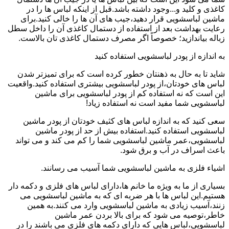
کاغذی و کلید و...وجود داشته باشد.قبل از اینکه لباس ها را در
ماشین لباسشویی قرار دهید،جیب های آن ها را خالی کنید.برای
رعایت بهداشت بعد از استفاده از دستمال کاغذی آن را داخل سطل
زباله بیاندازید؛ خصوصاً اگر مصرف دستمال کاغذی تان بالاست.
به اندازه از پودر لباسشویی استفاده کنید
شاید تا به حال به ذهنتان خطور کرده است که برای تمیزتر شدن
لباس های خودتان،از پودر لباسشویی بیشتری استفاده کنید.واقعیت
این است که نه استفاده کم از پودر لباسشویی برای ماشین
لباسشویی شما مفید است نه استفاده زیاد!
سعی کنید که به اندازه لباس های کثیف خودتان از پودر ماشین
لباسشویی استفاده کنید.استفاده بیش از حد از پودر ماشین
لباسشویی،عمر ماشین لباسشویی شما را کم می کند و می تواند
باعث اسراف در آب و برق شود.
اشیاء فلزی به ماشین لباسشویی شما آسیب می رسانند.
بسیاری از ما به ویژه ما خانم ها،دارای لباس های فلزی و دکمه دار
هستیم.این لباس ها با هر ضربه ای که به ماشین لباسشویی می
زنند،آسیب زیادی به ماشین لباسشویی وارد می کنند.به همین
خاطر،توصیه می شود که برای بالا بردن عمر ماشین
لباسشویی،لباس هایی که دارای دکمه های فلزی می باشند را در