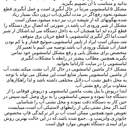
بدانید و متناسب با آن تصمیم بگیرید.
مشکل ۵:لباسشویی مرتباً در ﺣﺎل آﺑﮕﯿﺮی اﺳﺖ و ﻋﻤﻞ آﺑﮕﯿﺮی ﻗﻄﻊ
نمیشود.نحوه رﻓﻊ:اﮔﺮ در ﻣﺪت آﺑﮕﯿﺮی،آب درون دﯾﮓ ﺑﺴﯿﺎر زﯾﺎد
ﺷﺪه،بهگونهای ﮐﻪ از ﺷﯿﺸﻪ درب ﻧﯿﺰ دﯾﺪه میشود،ممکن است
مشکل از شیر ورودی آب باشد.در صورتی که اتصال برق دستگاه را
قطع کرده اید اما همچنان آب به داخل دستگاه می آید،اشکال از شیر
است.اما اگر آبگیری لباسشویی با قطع جریان برق متوقف
شد،ممکن است ایراد از تایمر لباسشویی،سوئیچ فشار و یا کم بودن
فشار آب شیلنگ ورودی آب باشد.توصیه می کنیم با تعمیرکار
متخصص برای مشکل یابی و رفع مشکل لباسشویی خود تماس
بگیرید.همچنین مطالب بیشتر در رابطه با مشکلات آبگیری
لباسشویی را در سایت کاراباما بخوانید.
مشکل ۶:از ﻣﺎﺷﯿﻦ لباسشویی در ﺣﺎل ﮐﺎر آب ﻧﺸﺖ میکند.نشت آب
از ماشین لباسشویی بسیار شایع است.این مشکل می تواند با توجه
به محل دقیق نشت آب،دلایل مختلفی داشته باشد و لذا راهکارهای
متفاوت برای رفع نشتی آب.
ابتدا درپوش یا پنل ﭘﺸﺖ ﻣﺎﺷﯿﻦ لباسشویی و درپوش ﻓﻮﻗﺎﻧﯽ را از
دستگاه ﺟﺪا ﻧﻤﻮده و ﺳﭙﺲ لباسشویی را ﺑﻪ ﺑﺮق وصل ﮐﻨﯿﺪ.سپس در
حین کار به دستگاه دقت نموده و ﻣﺤﻞ نشتی آب را ﺷﻨﺎﺳﺎﯾﯽ
کنید.اﮔﺮ ﻣﺤﻞ نشتی،ﯾﮑﯽ از رابطهای ﻻﺳﺘﯿﮑﯽ آب اﺳﺖ،میبایست
ﺗﻌﻮﯾﺾ شود.همچنین ﻣﻤﮑﻦ اﺳﺖ آب بر اثر ﺗﺮﮐﯿﺪﮔﯽ قابِ ﻣﺨﺼﻮص
ﺟﺎﭘﻮدری،واترپمپ و…جمع شده ﺑﺎﺷﺪ،ﮐﻪ در این حالت بهترین روش
برای آببندی دستگاه ﺗﻌﻮﯾﺾ ﻣﻮارد ﻓﻮق اﺳﺖ.