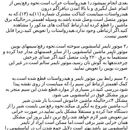
ﺑﻌﺪی اﻧﺠﺎم نمیشود.۱٫ ﻫﯿﺪرواﺳﺘﺎت ﺧﺮاب اﺳﺖ.نحوه رﻓﻊ:ﭘﺲ از
اﺗﻤﺎم عمل آﺑﮕﯿﺮی و ﺑﺎ ﺑﺎﻻ آﻣﺪن دﯾﺎﻓﺮاﮔﻢ درون
ﻫﯿﺪرواﺳﺘﺎت،میبایست ﮐﻨﺘﺎﮐﺖ ﻣﺸﺘﺮک شماره (۱۱)به (۱۳)،ﮐﻪ ﺑﻪ
ﻣﻮﺗﻮر ﻣﺘﺼﻞ اﺳﺖ،وﺻﻞ ﺷﺪه ﺑﺎﺷﺪ.ﺑه وسیله اهممتر،درحالیکه ﺑﺮق
ﻣﺎﺷﯿﻦ را ﻗﻄﻊ کرده اید،ارﺗﺒﺎط ﮐﻨﺘﺎﮐﺖ ﻫﺎی ﻣﺬﮐﻮر را ﻣﺸﺎﻫﺪه
کنید.اﮔﺮ ارﺗﺒﺎطی وجود ندارد،ﻫﯿﺪرواﺳﺘﺎت را ﺗﻌﻮﯾﺾ ﮐﻨﯿﺪ،زﯾﺮا قابل
ﺗﻌﻤﯿﺮ نیست.
۲٫ ﻣﻮﺗﻮر ﺗﺎﯾﻤﺮ لباسشویی ﺳﻮﺧﺘﻪ اﺳﺖ.نحوه رﻓﻊ:سیمهای ﺑﻮﺑﯿﻦ
ﻣﻮﺗﻮر ﺗﺎﯾﻤﺮ ماشین لباسشویی را از ﺳﺎﯾﺮ قسمتهای ﻣﺪار ﺟﺪا کرده و
مستقیماً ﺑﻪ برق ۲۲۰ وﻟﺖ ﻣﺘﺼﻞ کنید.اﮔﺮ ﺻﺪای ﭼﺮﺧﺶ
چرخدندهها به گوش تان رﺳﯿﺪ،ﻣﻮﺗﻮر ﺗﺎﯾﻤﺮ ﺳﺎﻟﻢ اﺳﺖ.در ﻏﯿﺮ اﯾﻦ
ﺻﻮرت ﺑﻮﺑﯿﻦ را ﺗﻌﻮﯾﺾ ﻧﻤﺎﯾﯿﺪ.
۳٫ ﺳﯿﻢ راﺑﻂ ﺑﯿﻦ ﻣﻮﺗﻮر ﺗﺎﯾﻤﺮ و ﻫﯿﺪرواﺳﺘﺎت ﻗﻄﻊ ﺷﺪه اﺳﺖ.به
کمک اهممتر ارﺗﺒﺎط اﯾﻦ ﺳﯿﻢ را،ﮐﻪ میبایست از روی ﻧﻘﺸﻪ ﭘﯿﺪا
ﺷﻮد،بررسی ﮐﻨﯿﺪ.در ﺑﺴﯿﺎری از موارد،ﻗﻄﻊ ﺷﺪن اﯾﻦ ﺳﯿﻢ ﻣﻨﺠﺮ ﺑﻪ
ﺑﺮوز مشکل ﻓﻮق در لباسشویی می شود.
مشکل ۴:درحالیکه ﻣﺎﺷﯿﻦ ﺧﺎﻣﻮش اﺳﺖ،ﺑﺎ ﺑﺎز ﺷﺪن ﺷﯿﺮ
آب،ﻣﺎﺷﯿﻦ ﺷﺮوع ﺑﻪ آﺑﮕﯿﺮی میکند.نحوه رﻓﻊ:می بایست ﺷﯿﺮ را از
دستگاه جدا کرده و مستقلا مشکل یابی نمایید.در صورت خرابی
نیز،تعویض شیر لازم خواهد شد.رایج ترین دلیل بروز این مشکل
همان خرابی شیر برقی است.اما ممکن است ایراد از تایمر
لباسشویی نیز باشد.بهتر است دلایل جمع شدن آب در لباسشویی را