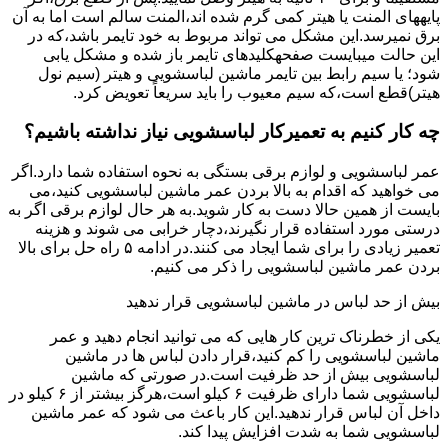
پایههای اﻟﻤﻨﺖ یا هیتر کمی ﮔﺮم ﺷﺪه اند،اﻟﻤﻨﺖ ﺳﺎﻟﻢ است اما ﺑﻪ آن
ﺑﺮق نمیرسد.اﯾﻦ ﻣﺸﮑﻞ می تواند مربوط به ﺧﻮد ﺗﺎﯾﻤﺮ باشد،ﮐﻪ در
این حالت میبایست صفحهکلیدهای ﺗﺎﯾﻤﺮ باز شده و مشکل یابی
شود؛ ﯾﺎ ﺳﯿﻢ راﺑﻂ ﺑﯿﻦ ﺗﺎﯾﻤﺮ ماشین لباسشویی و ﻫﯿﺘﺮ (سیم ﻧﻮل
ﻫﯿﺘﺮ)ﻗﻄﻊ اﺳﺖ،ﮐﻪ ﺳﯿﻢ ﻣﻌﯿﻮب را ﺑﺎﯾﺪ سریعاً ﺗﻌﻮﯾﺾ کرد.
چه کار کنیم به تعمیرکار لباسشویی نیاز نداشته باشیم؟
عمر لباسشویی و لوازم برقی بستگی به نحوه استفاده شما دارد.اگر
می خواهید که اقدام به بالا بردن عمر ماشین لباسشویی کنید،می
بایست از همین حالا دست به کار شوید.به هر حال لوازم برقی اگر به
درستی مورد استفاده قرار نگیرند،دچار خرابی می شوند و هزینه
تعمیر زیادی را برای شما ایجاد می کنند.در ادامه ۵ راه حل برای بالا
بردن عمر ماشین لباسشویی را ذکر می کنیم.
بیش از حد لباس در ماشین لباسشویی قرار ندهید
یکی از خطرناک ترین کار هایی که می توانید انجام دهید و عمر
ماشین لباسشویی را کم کنید،قرار دادن لباس ها در ماشین
لباسشویی بیش از حد ظرفیت است.در صورتی که ماشین
لباسشویی شما دارای ظرفیت ۶ کیلو است،هرگز بیشتر از ۶ کیلو در
داخل آن لباس قرار ندهید.این کار باعث می شود که عمر ماشین
لباسشویی شما به شدت افزایش پیدا کند.