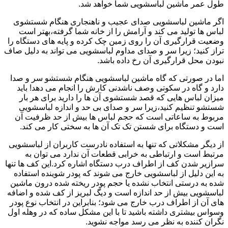
طول عمر ماشین لباسشویی شما خواهد شد.
اگر ماشین لباسشویی صدای عجیب و ناهنجاری هنگام شستشوی
لباس ها تولید می کند و آرامش را از خانه شما گرفته،بهتر است
وضعیت قرارگیری آن را روی زمین چک کرده و پایه های دستگاه را
تراز کنید؛ زیرا سر و صدای مداوم لباسشویی می تواند به دلیل صاف
نبودن محل قرارگیری آن رخ داده باشد.
اما در صورتی که گاه ماشین لباسشویی هنگام شستشو سر و صدا
دارد و گاه در سکوتی وصف ناشدنی کارش را انجام می دهد! باید
میزان لباس هایی که قصد شستشوی آن ها را دارید برای هر بار
شستشو تنظیم کنید،زیرا سر و صدای بی حد و اندازه لباسشویی
مربوط به ساعاتی است که حجم لباس ها بیش از حد ظرفیت آن
است و دستگاه برای شستن تک تک آن ها به سختی کار می کند.
از دیگر مشکلاتی که تنها به استفاده نادرست کاربران از لباسشویی
مرتبط است و ارتباطی به خرابی قطعات آن ندارد می توان به
سرازیر شدن کف از اطراف درب دستگاه اشاره کرد.این کف ها تنها
به این دلیل از لباسشویی خارج می شوند که پودر شوینده استفاده
شده به درستی انتخاب نشده یا حجم پودر ریخته شده درون ماشین
لباسشویی بیش از حد اندازه است و دیگ لبریز از کف شده و اضافه
های آن از اطراف درب خارج می شود؛ بنابراین در انتخاب نوع پودر
وسواس بیشتری داشته باشید تا با این مشکل ساده که در وهله اول
نگران کننده به نظر می رسد مواجه نشوید.