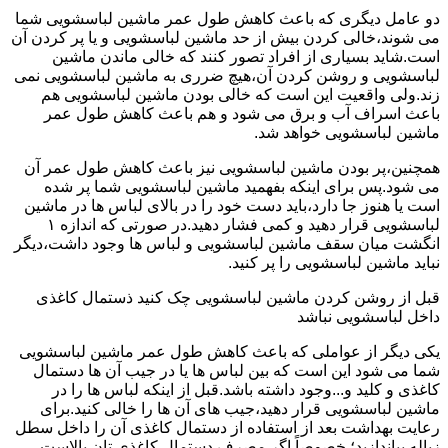
دو عامل دیگری که باعث کاهش طول عمر ماشین لباسشویی شما
می شوند،خالی کردن بیش از حد ماشین لباسشویی و یا پر کردن آن
است.شاید بسیاری از افراد تصور کنند که خالی ماندن ماشین
لباسشویی و روشن کردن آن،هیچ ضرری به ماشین لباسشویی نمی
زند.ولی واقعیت این است که خالی بودن ماشین لباسشویی هم
باعث اسراف آب و برق می شود و هم باعث کاهش طول عمر
ماشین لباسشویی خواهد شد.
همچنین،پر بودن ماشین لباسشویی نیز باعث کاهش طول عمر آن
می شود.پس برای اینکه بفهمید ماشین لباسشویی شما پر شده
است یا هنوز جا دارد،باید دست خود را در بالای لباس ها در ماشین
لباسشویی قرار دهید و کمی فشار دهید.در صورتی که اندازه ۱
انگشت میان سقف ماشین لباسشویی و لباس ها وجود داشت،دیگر
نباید ماشین لباسشویی را پر کنید.
قبل از روشن کردن ماشین لباسشویی چک کنید ذستمال کاغذی
داخل لباسشویی نباشد
یکی دیگر از عواملی که باعث کاهش طول عمر ماشین لباسشویی
شما می شود این است که بین لباس ها یا در جیب آن ها دستمال
کاغذی و کلید و...وجود داشته باشد.قبل از اینکه لباس ها را در
ماشین لباسشویی قرار دهید،جیب های آن ها را خالی کنید.برای
رعایت بهداشت بعد از استفاده از دستمال کاغذی آن را داخل سطل
زباله بیاندازید؛ خصوصاً اگر مصرف دستمال کاغذی تان بالاست.