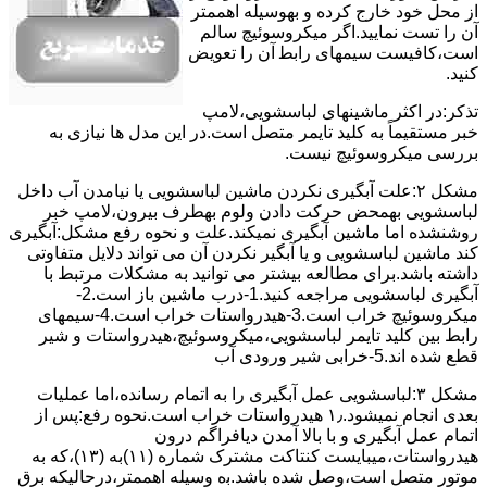
از ﻣﺤﻞ خود ﺧﺎرج کرده و بهوسیله اهممتر
آن را ﺗﺴﺖ ﻧﻤﺎﯾﯿﺪ.اﮔﺮ ﻣﯿﮑﺮوﺳﻮﺋﯿﭻ ﺳﺎﻟﻢ
اﺳﺖ،ﮐﺎﻓﯿﺴﺖ سیمهای راﺑﻄ آن را ﺗﻌﻮﯾﺾ
کنید.
ﺗﺬﮐﺮ:در اﮐﺜﺮ ماشینهای لباسشویی،ﻻﻣﭗ
ﺧﺒﺮ مستقیماً ﺑﻪ ﮐﻠﯿﺪ ﺗﺎﯾﻤﺮ ﻣﺘﺼﻞ اﺳﺖ.در اﯾﻦ مدل ها ﻧﯿﺎزی ﺑﻪ
بررسی ﻣﯿﮑﺮوﺳﻮﺋﯿﭻ نیست.
مشکل ۲:علت آبگیری نکردن ماشین لباسشویی یا نیامدن آب داخل
لباسشویی بهمحض ﺣﺮﮐﺖ دادن وﻟﻮم بهطرف ﺑﯿﺮون،ﻻﻣﭗ ﺧﺒﺮ
روشنشده اﻣﺎ ﻣﺎﺷﯿﻦ آﺑﮕﯿﺮی نمیکند.ﻋﻠﺖ و نحوه رﻓﻊ مشکل:آبگیری
کند ماشین لباسشویی و یا آبگیر نکردن آن می تواند دلایل متفاوتی
داشته باشد.برای مطالعه بیشتر می توانید به مشکلات مرتبط با
آبگیری لباسشویی مراجعه کنید.1-درب ﻣﺎﺷﯿﻦ ﺑﺎز اﺳﺖ.2-
ﻣﯿﮑﺮوﺳﻮﺋﯿﭻ ﺧﺮاب اﺳﺖ.3-ﻫﯿﺪرواﺳﺘﺎت ﺧﺮاب اﺳﺖ.4-سیمهای
راﺑﻂ ﺑﯿﻦ ﮐﻠﯿﺪ ﺗﺎﯾﻤﺮ لباسشویی،ﻣﯿﮑﺮوﺳﻮﺋﯿﭻ،ﻫﯿﺪرواﺳﺘﺎت و ﺷﯿﺮ
ﻗﻄﻊ ﺷﺪه اند.5-خرابی شیر ورودی آب
مشکل ۳:لباسشویی ﻋﻤﻞ آﺑﮕﯿﺮی را ﺑﻪ اﺗﻤﺎم رﺳﺎﻧﺪه،اﻣﺎ ﻋﻤﻠﯿﺎت
ﺑﻌﺪی اﻧﺠﺎم نمیشود.۱٫ ﻫﯿﺪرواﺳﺘﺎت ﺧﺮاب اﺳﺖ.نحوه رﻓﻊ:ﭘﺲ از
اﺗﻤﺎم عمل آﺑﮕﯿﺮی و ﺑﺎ ﺑﺎﻻ آﻣﺪن دﯾﺎﻓﺮاﮔﻢ درون
ﻫﯿﺪرواﺳﺘﺎت،میبایست ﮐﻨﺘﺎﮐﺖ ﻣﺸﺘﺮک شماره (۱۱)به (۱۳)،ﮐﻪ ﺑﻪ
ﻣﻮﺗﻮر ﻣﺘﺼﻞ اﺳﺖ،وﺻﻞ ﺷﺪه ﺑﺎﺷﺪ.ﺑه وسیله اهممتر،درحالیکه ﺑﺮق