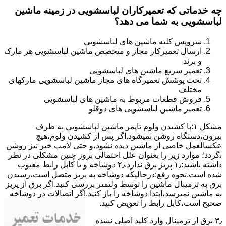
چه خدماتی که تعمیرکاران لباسشویی در زمینه ماشین
لباسشویی به شما می دهد؟
سرویس کلیه ماشین های لباسشویی
ارسال تعمیرکار مجاز و متخصص ماشین لباسشویی هر مارک
و برند
تعمیر سریع ماشین های لباسشویی
تحت پوشش تعمیرگاه های مجاز ماشین لباسشویی مارکهای
مختلف
فروش قطعات مربوط به ماشین های لباسشویی
تعمیر ماشین لباسشویی های دوقلو
مشکل ۱:ﺑﺎ ﮐﺸﯿﺪن وﻟﻮم ﺗﺎﯾﻤﺮ ماشین لباسشویی به طرف
ﺑﯿﺮون،دستگاه روﺷﻦ نمیشود.اﮔﺮ ﭘﺲ از ﮐﺸﯿﺪن وﻟﻮم،ﻫﯿﭻ
عکسالعمل ﺧﺎﺻﯽ از ﻣﺎﺷﯿﻦ دﯾﺪه نشود،و حتی ﻻﻣﭗ ﺧﺒﺮ ﻧﯿﺰ روﺷﻦ
ﻧگردد؛ موارد زیر را بعنوان ﻋﻠﻞ احتمالی بروز چنین مشکلی در نظر
داشته باشید:۱٫ ﭘﺮﯾﺰ ﺑﺮق ﻧﺪارد.۲٫ دوﺷﺎﺧﻪ و ﯾﺎ ﮐﺎﺑﻞ راﺑﻂ ﻣﻌﯿﻮب
ﺷﺪه است.نحوه رفع:درحالیکه دوﺷﺎﺧﻪ ﺑﻪ ﭘﺮﯾﺰ ﻣﺘﺼﻞ اﺳﺖ،رﺳﯿﺪن
ﺑﺮق ﺑﻪ ﺗﺮﻣﯿﻨﺎل ﻣﺎﺷﯿﻦ را ﺗﻮﺳﻂ ولتمتر بررسی ﮐﻨﯿﺪ.اﮔﺮ ﺑﺮق از ﭘﺮﯾﺰ
ﺑﻪ ﻣﺎﺷﯿﻦ نمیرسد،اﺑﺘﺪا دوشاخه را باز کنید.اﮔﺮ اﺗﺼﺎﻻت در دوشاخه
ﺻﺤﯿﺢ اﺳﺖ،ﮐﺎﺑﻞ راﺑﻂ را ﺗﻌﻮﯾﺾ کنید.
۳٫ ﺑﺮق از ﺗﺮﻣﯿﻨﺎل وارد ﮐﻠﯿﺪ اﺻﻠﯽ ﻧﺸﺪه