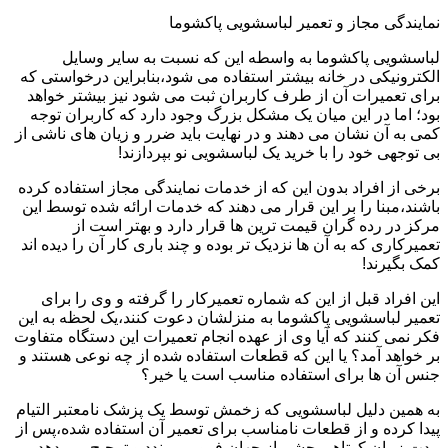
نمایندگی مجاز و تعمیر لباسشویی پاکشوما
لباسشویی پاکشوما به واسطه این که نسبت به سایر وسایل
الکترونیکی در خانه بیشتر استفاده می شود،بنابراین درخواستی که
برای تعمیرات آن از طرف کاربران ثبت می شود نیز بیشتر خواهد
بود؛ اما در این میان یک مشکل بزرگ وجود دارد که کاربران توجه
کمی به آن نشان می دهند و در نهایت باید ضرر و زیان های ناشی از
بی توجهی خود را با خرید یک لباسشویی نو بپردازند!
برخی از افراد بدون این که از خدمات نمایندگی مجاز استفاده کرده
باشند،مبنا را بر این قرار می دهند که خدمات ارائه شده توسط این
مرکز در رده گران قیمت ترین ها قرار دارد و بهتر است از
تعمیرکاری که به آن ها نزدیک تر بوده و چند باری کار آن را دیده اند
کمک بگیرند!
این افراد قبل از این که شماره تعمیرکار را گرفته و وی را برای
تعمیر لباسشویی پاکشوما به منزلشان دعوت کنند،یک لحظه به این
فکر نمی کنند که آیا وی از عهده انجام تعمیرات این دستگاه متفاوت
بر خواهد آمد؟ یا این که قطعات استفاده شده از چه نوعی هستند و
جنس آن ها برای استفاده مناسب است یا خیر؟
به همین دلیل لباسشویی که زخمش توسط یک پزشک نامعتبر التیام
پیدا کرده و از قطعات نامناسب برای تعمیر آن استفاده شده،پس از
مدت زمان کوتاهی چشم از جهان فرو می بندد و ترجیح می دهد