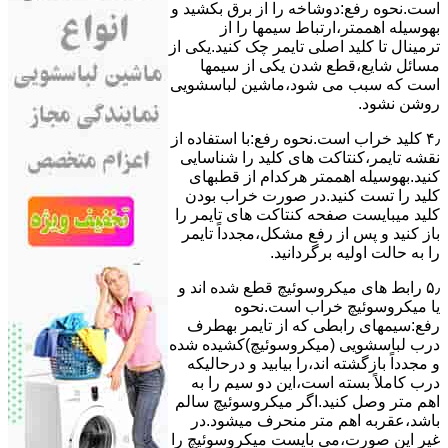
است.نحوه رﻓﻊ:دوشاخه را از ﺑﺮق بکشید و
بهوسیله اهممتر،ارﺗﺒﺎط سیمها را از
ﺗﺮﻣﯿﻨﺎل ﺗﺎ ﮐﻠﯿﺪ اﺻﻠﯽ ﺗﺎﯾﻤﺮ چک کنید.یکی از
مسائل شایع،ﻗﻄﻊ شدن ﯾﮑﯽ از سیمها
است که سبب می شود،ﻣﺎﺷﯿﻦ لباسشویی
روﺷﻦ نشود.
۴٫ ﮐﻠﯿﺪ ﺧﺮاب اﺳﺖ.نحوه رفع:ﺑﺎ اﺳﺘﻔﺎده از
ﻧﻘﺸﻪ ﺗﺎﯾﻤﺮ،ﮐﻨﺘﺎﮐﺖ ﻫﺎی ﮐﻠﯿﺪ را ﺷﻨﺎﺳﺎﯾﯽ
کنید.بهوسیله اهممتر هرکدام از قطبهای
ﮐﻠﯿﺪ را ﺗﺴﺖ ﮐﻨﯿﺪ.در ﺻﻮرت ﺧﺮاب ﺑﻮدن
ﮐﻠﯿﺪ میبایست ﺻﻔﺤﻪ ﮐﻨﺘﺎﮐﺖ ﻫﺎی ﺗﺎﯾﻤﺮ را
باز کنید و ﭘﺲ از رﻓﻊ مشکل،مجدداً ﺗﺎﯾﻤﺮ
را به حالت اوﻟﯿﻪ برگردانید.
۵٫ رابط های ﻣﯿﮑﺮوﺳﻮﺋﯿﭻ ﻗﻄﻊ شده اند و
ﯾﺎ ﻣﯿﮑﺮوﺳﻮﺋﯿﭻ ﺧﺮاب اﺳﺖ.نحوه
رفع:سیمهای راﺑﻄﯽ ﮐﻪ از ﺗﺎﯾﻤﺮ بهطرف
درب لباسشویی (ﻣﯿﮑﺮوﺳﻮﺋﯿﭻ)کشیده شده
و مجدداً بازگشته اند،را ﺑﯿﺎﺑﯿﺪ و درحالیکه
درب کاملاً ﺑﺴﺘﻪ اﺳﺖ،اﯾﻦ دو ﺳﯿﻢ را ﺑﻪ
اﻫﻢ ﻣﺘﺮ وصل کنید.اﮔﺮ ﻣﯿﮑﺮوﺳﻮﺋﯿﭻ ﺳﺎﻟﻢ
ﺑﺎﺷﺪ،ﻋﻘﺮﺑﻪ اهم متر ﻣﻨﺤﺮف میشود.در
ﻏﯿﺮ اﯾﻦ ﺻﻮرت،می بایست ﻣﯿﮑﺮوﺳﻮﺋﯿﭻ را