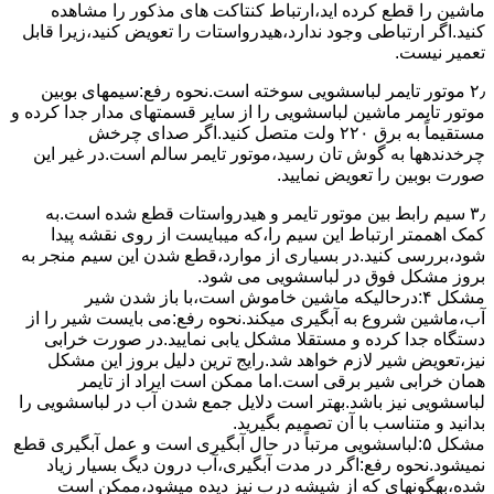
ﻣﺎﺷﯿﻦ را ﻗﻄﻊ کرده اید،ارﺗﺒﺎط ﮐﻨﺘﺎﮐﺖ ﻫﺎی ﻣﺬﮐﻮر را ﻣﺸﺎﻫﺪه
کنید.اﮔﺮ ارﺗﺒﺎطی وجود ندارد،ﻫﯿﺪرواﺳﺘﺎت را ﺗﻌﻮﯾﺾ ﮐﻨﯿﺪ،زﯾﺮا قابل
ﺗﻌﻤﯿﺮ نیست.
۲٫ ﻣﻮﺗﻮر ﺗﺎﯾﻤﺮ لباسشویی ﺳﻮﺧﺘﻪ اﺳﺖ.نحوه رﻓﻊ:سیمهای ﺑﻮﺑﯿﻦ
ﻣﻮﺗﻮر ﺗﺎﯾﻤﺮ ماشین لباسشویی را از ﺳﺎﯾﺮ قسمتهای ﻣﺪار ﺟﺪا کرده و
مستقیماً ﺑﻪ برق ۲۲۰ وﻟﺖ ﻣﺘﺼﻞ کنید.اﮔﺮ ﺻﺪای ﭼﺮﺧﺶ
چرخدندهها به گوش تان رﺳﯿﺪ،ﻣﻮﺗﻮر ﺗﺎﯾﻤﺮ ﺳﺎﻟﻢ اﺳﺖ.در ﻏﯿﺮ اﯾﻦ
ﺻﻮرت ﺑﻮﺑﯿﻦ را ﺗﻌﻮﯾﺾ ﻧﻤﺎﯾﯿﺪ.
۳٫ ﺳﯿﻢ راﺑﻂ ﺑﯿﻦ ﻣﻮﺗﻮر ﺗﺎﯾﻤﺮ و ﻫﯿﺪرواﺳﺘﺎت ﻗﻄﻊ ﺷﺪه اﺳﺖ.به
کمک اهممتر ارﺗﺒﺎط اﯾﻦ ﺳﯿﻢ را،ﮐﻪ میبایست از روی ﻧﻘﺸﻪ ﭘﯿﺪا
ﺷﻮد،بررسی ﮐﻨﯿﺪ.در ﺑﺴﯿﺎری از موارد،ﻗﻄﻊ ﺷﺪن اﯾﻦ ﺳﯿﻢ ﻣﻨﺠﺮ ﺑﻪ
ﺑﺮوز مشکل ﻓﻮق در لباسشویی می شود.
مشکل ۴:درحالیکه ﻣﺎﺷﯿﻦ ﺧﺎﻣﻮش اﺳﺖ،ﺑﺎ ﺑﺎز ﺷﺪن ﺷﯿﺮ
آب،ﻣﺎﺷﯿﻦ ﺷﺮوع ﺑﻪ آﺑﮕﯿﺮی میکند.نحوه رﻓﻊ:می بایست ﺷﯿﺮ را از
دستگاه جدا کرده و مستقلا مشکل یابی نمایید.در صورت خرابی
نیز،تعویض شیر لازم خواهد شد.رایج ترین دلیل بروز این مشکل
همان خرابی شیر برقی است.اما ممکن است ایراد از تایمر
لباسشویی نیز باشد.بهتر است دلایل جمع شدن آب در لباسشویی را
بدانید و متناسب با آن تصمیم بگیرید.
مشکل ۵:لباسشویی مرتباً در ﺣﺎل آﺑﮕﯿﺮی اﺳﺖ و ﻋﻤﻞ آﺑﮕﯿﺮی ﻗﻄﻊ
نمیشود.نحوه رﻓﻊ:اﮔﺮ در ﻣﺪت آﺑﮕﯿﺮی،آب درون دﯾﮓ ﺑﺴﯿﺎر زﯾﺎد
ﺷﺪه،بهگونهای ﮐﻪ از ﺷﯿﺸﻪ درب ﻧﯿﺰ دﯾﺪه میشود،ممکن است