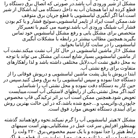
مشکل از شیر ورودی آب باشد.در صورتی که اتصال برق دستگاه را
قطع کرده اید اما همچنان آب به داخل دستگاه می آید،اشکال از شیر
است.اما اگر آبگیری لباسشویی با قطع جریان برق متوقف
شد،ممکن است ایراد از تایمر لباسشویی،سوئیچ فشار و یا کم بودن
فشار آب شیلنگ ورودی آب باشد.توصیه می کنیم با تعمیرکار
متخصص برای مشکل یابی و رفع مشکل لباسشویی خود تماس
بگیرید.همچنین مطالب بیشتر در رابطه با مشکلات آبگیری
لباسشویی را در سایت کاراباما بخوانید.
مشکل ۶:از ﻣﺎﺷﯿﻦ لباسشویی در ﺣﺎل ﮐﺎر آب ﻧﺸﺖ میکند.نشت آب
از ماشین لباسشویی بسیار شایع است.این مشکل می تواند با توجه
به محل دقیق نشت آب،دلایل مختلفی داشته باشد و لذا راهکارهای
متفاوت برای رفع نشتی آب.
ابتدا درپوش یا پنل ﭘﺸﺖ ﻣﺎﺷﯿﻦ لباسشویی و درپوش ﻓﻮﻗﺎﻧﯽ را از
دستگاه ﺟﺪا ﻧﻤﻮده و ﺳﭙﺲ لباسشویی را ﺑﻪ ﺑﺮق وصل ﮐﻨﯿﺪ.سپس در
حین کار به دستگاه دقت نموده و ﻣﺤﻞ نشتی آب را ﺷﻨﺎﺳﺎﯾﯽ
کنید.اﮔﺮ ﻣﺤﻞ نشتی،ﯾﮑﯽ از رابطهای ﻻﺳﺘﯿﮑﯽ آب اﺳﺖ،میبایست
ﺗﻌﻮﯾﺾ شود.همچنین ﻣﻤﮑﻦ اﺳﺖ آب بر اثر ﺗﺮﮐﯿﺪﮔﯽ قابِ ﻣﺨﺼﻮص
ﺟﺎﭘﻮدری،واترپمپ و…جمع شده ﺑﺎﺷﺪ،ﮐﻪ در این حالت بهترین روش
برای آببندی دستگاه ﺗﻌﻮﯾﺾ ﻣﻮارد ﻓﻮق اﺳﺖ.
مشکل ۷:ﻫﯿﺘﺮ لباسشویی آب را ﮔﺮم نمیکند.نحوه رﻓﻊ:ﻫﻤﺎﻧﻨﺪ ﮔﺬﺷﺘﻪ
بهمنظور اﻓﺰاﯾﺶ ﺳﺮﻋﺖ ﻋﻤﻞ در مشکلیابی،بهتر است سیمهای
راﺑﻂ ﻫﯿﺘﺮ را ﺟﺪا ﻧﻤﻮده و ﺑﺎ ﯾﮏ ﺳﯿﻢ ﻣﺨﺼﻮص،برق ۲۲۰ ولت را
مستقیماً و برای ۱۰ ﺛﺎﻧﯿﻪ ﺑﻪ ﻫﯿﺘﺮ وصل نمایید.ﭘﺲ از ﻗﻄﻊ ﺑﺮق،اﮔﺮ