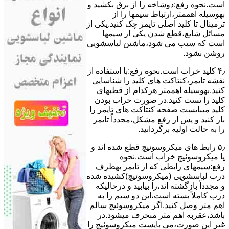
است.نحوه رﻓﻊ:دوشاخه را از ﺑﺮق بکشید و
بهوسیله اهممتر،ارﺗﺒﺎط سیمها را از
ﺗﺮﻣﯿﻨﺎل ﺗﺎ ﮐﻠﯿﺪ اﺻﻠﯽ ﺗﺎﯾﻤﺮ چک کنید.یکی از
مسائل شایع،ﻗﻄﻊ شدن ﯾﮑﯽ از سیمها
است که سبب می شود،ﻣﺎﺷﯿﻦ لباسشویی
روﺷﻦ نشود.
۴٫ ﮐﻠﯿﺪ ﺧﺮاب اﺳﺖ.نحوه رفع:ﺑﺎ اﺳﺘﻔﺎده از
ﻧﻘﺸﻪ ﺗﺎﯾﻤﺮ،ﮐﻨﺘﺎﮐﺖ ﻫﺎی ﮐﻠﯿﺪ را ﺷﻨﺎﺳﺎﯾﯽ
کنید.بهوسیله اهممتر هرکدام از قطبهای
ﮐﻠﯿﺪ را ﺗﺴﺖ ﮐﻨﯿﺪ.در ﺻﻮرت ﺧﺮاب ﺑﻮدن
ﮐﻠﯿﺪ میبایست ﺻﻔﺤﻪ ﮐﻨﺘﺎﮐﺖ ﻫﺎی ﺗﺎﯾﻤﺮ را
باز کنید و ﭘﺲ از رﻓﻊ مشکل،مجدداً ﺗﺎﯾﻤﺮ
را به حالت اوﻟﯿﻪ برگردانید.
۵٫ رابط های ﻣﯿﮑﺮوﺳﻮﺋﯿﭻ ﻗﻄﻊ شده اند و
ﯾﺎ ﻣﯿﮑﺮوﺳﻮﺋﯿﭻ ﺧﺮاب اﺳﺖ.نحوه
رفع:سیمهای راﺑﻄﯽ ﮐﻪ از ﺗﺎﯾﻤﺮ بهطرف
درب لباسشویی (ﻣﯿﮑﺮوﺳﻮﺋﯿﭻ)کشیده شده
و مجدداً بازگشته اند،را ﺑﯿﺎﺑﯿﺪ و درحالیکه
درب کاملاً ﺑﺴﺘﻪ اﺳﺖ،اﯾﻦ دو ﺳﯿﻢ را ﺑﻪ
اﻫﻢ ﻣﺘﺮ وصل کنید.اﮔﺮ ﻣﯿﮑﺮوﺳﻮﺋﯿﭻ ﺳﺎﻟﻢ
ﺑﺎﺷﺪ،ﻋﻘﺮﺑﻪ اهم متر ﻣﻨﺤﺮف میشود.در
ﻏﯿﺮ اﯾﻦ ﺻﻮرت،می بایست ﻣﯿﮑﺮوﺳﻮﺋﯿﭻ را