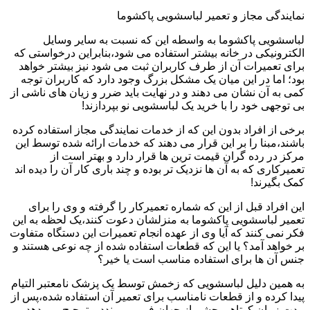
نمایندگی مجاز و تعمیر لباسشویی پاکشوما
لباسشویی پاکشوما به واسطه این که نسبت به سایر وسایل
الکترونیکی در خانه بیشتر استفاده می شود،بنابراین درخواستی که
برای تعمیرات آن از طرف کاربران ثبت می شود نیز بیشتر خواهد
بود؛ اما در این میان یک مشکل بزرگ وجود دارد که کاربران توجه
کمی به آن نشان می دهند و در نهایت باید ضرر و زیان های ناشی از
بی توجهی خود را با خرید یک لباسشویی نو بپردازند!
برخی از افراد بدون این که از خدمات نمایندگی مجاز استفاده کرده
باشند،مبنا را بر این قرار می دهند که خدمات ارائه شده توسط این
مرکز در رده گران قیمت ترین ها قرار دارد و بهتر است از
تعمیرکاری که به آن ها نزدیک تر بوده و چند باری کار آن را دیده اند
کمک بگیرند!
این افراد قبل از این که شماره تعمیرکار را گرفته و وی را برای
تعمیر لباسشویی پاکشوما به منزلشان دعوت کنند،یک لحظه به این
فکر نمی کنند که آیا وی از عهده انجام تعمیرات این دستگاه متفاوت
بر خواهد آمد؟ یا این که قطعات استفاده شده از چه نوعی هستند و
جنس آن ها برای استفاده مناسب است یا خیر؟
به همین دلیل لباسشویی که زخمش توسط یک پزشک نامعتبر التیام
پیدا کرده و از قطعات نامناسب برای تعمیر آن استفاده شده،پس از
مدت زمان کوتاهی چشم از جهان فرو می بندد و ترجیح می دهد