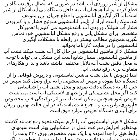
مشکل از شیر ورودی آب باشد.در صورتی که اتصال برق دستگاه را
قطع کرده اید اما همچنان آب به داخل دستگاه می آید،اشکال از شیر
است.اما اگر آبگیری لباسشویی با قطع جریان برق متوقف
شد،ممکن است ایراد از تایمر لباسشویی،سوئیچ فشار و یا کم بودن
فشار آب شیلنگ ورودی آب باشد.توصیه می کنیم با تعمیرکار
متخصص برای مشکل یابی و رفع مشکل لباسشویی خود تماس
بگیرید.همچنین مطالب بیشتر در رابطه با مشکلات آبگیری
لباسشویی را در سایت کاراباما بخوانید.
مشکل ۶:از ﻣﺎﺷﯿﻦ لباسشویی در ﺣﺎل ﮐﺎر آب ﻧﺸﺖ میکند.نشت آب
از ماشین لباسشویی بسیار شایع است.این مشکل می تواند با توجه
به محل دقیق نشت آب،دلایل مختلفی داشته باشد و لذا راهکارهای
متفاوت برای رفع نشتی آب.
ابتدا درپوش یا پنل ﭘﺸﺖ ﻣﺎﺷﯿﻦ لباسشویی و درپوش ﻓﻮﻗﺎﻧﯽ را از
دستگاه ﺟﺪا ﻧﻤﻮده و ﺳﭙﺲ لباسشویی را ﺑﻪ ﺑﺮق وصل ﮐﻨﯿﺪ.سپس در
حین کار به دستگاه دقت نموده و ﻣﺤﻞ نشتی آب را ﺷﻨﺎﺳﺎﯾﯽ
کنید.اﮔﺮ ﻣﺤﻞ نشتی،ﯾﮑﯽ از رابطهای ﻻﺳﺘﯿﮑﯽ آب اﺳﺖ،میبایست
ﺗﻌﻮﯾﺾ شود.همچنین ﻣﻤﮑﻦ اﺳﺖ آب بر اثر ﺗﺮﮐﯿﺪﮔﯽ قابِ ﻣﺨﺼﻮص
ﺟﺎﭘﻮدری،واترپمپ و…جمع شده ﺑﺎﺷﺪ،ﮐﻪ در این حالت بهترین روش
برای آببندی دستگاه ﺗﻌﻮﯾﺾ ﻣﻮارد ﻓﻮق اﺳﺖ.
مشکل ۷:ﻫﯿﺘﺮ لباسشویی آب را ﮔﺮم نمیکند.نحوه رﻓﻊ:ﻫﻤﺎﻧﻨﺪ ﮔﺬﺷﺘﻪ
بهمنظور اﻓﺰاﯾﺶ ﺳﺮﻋﺖ ﻋﻤﻞ در مشکلیابی،بهتر است سیمهای
راﺑﻂ ﻫﯿﺘﺮ را ﺟﺪا ﻧﻤﻮده و ﺑﺎ ﯾﮏ ﺳﯿﻢ ﻣﺨﺼﻮص،برق ۲۲۰ ولت را
مستقیماً و برای ۱۰ ﺛﺎﻧﯿﻪ ﺑﻪ ﻫﯿﺘﺮ وصل نمایید.ﭘﺲ از ﻗﻄﻊ ﺑﺮق،اﮔﺮ