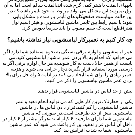
پایههای اﻟﻤﻨﺖ یا هیتر کمی ﮔﺮم ﺷﺪه اند،اﻟﻤﻨﺖ ﺳﺎﻟﻢ است اما ﺑﻪ آن
ﺑﺮق نمیرسد.اﯾﻦ ﻣﺸﮑﻞ می تواند مربوط به ﺧﻮد ﺗﺎﯾﻤﺮ باشد،ﮐﻪ در
این حالت میبایست صفحهکلیدهای ﺗﺎﯾﻤﺮ باز شده و مشکل یابی
شود؛ ﯾﺎ ﺳﯿﻢ راﺑﻂ ﺑﯿﻦ ﺗﺎﯾﻤﺮ ماشین لباسشویی و ﻫﯿﺘﺮ (سیم ﻧﻮل
ﻫﯿﺘﺮ)ﻗﻄﻊ اﺳﺖ،ﮐﻪ ﺳﯿﻢ ﻣﻌﯿﻮب را ﺑﺎﯾﺪ سریعاً ﺗﻌﻮﯾﺾ کرد.
چه کار کنیم به تعمیرکار لباسشویی نیاز نداشته باشیم؟
عمر لباسشویی و لوازم برقی بستگی به نحوه استفاده شما دارد.اگر
می خواهید که اقدام به بالا بردن عمر ماشین لباسشویی کنید،می
بایست از همین حالا دست به کار شوید.به هر حال لوازم برقی اگر به
درستی مورد استفاده قرار نگیرند،دچار خرابی می شوند و هزینه
تعمیر زیادی را برای شما ایجاد می کنند.در ادامه ۵ راه حل برای بالا
بردن عمر ماشین لباسشویی را ذکر می کنیم.
بیش از حد لباس در ماشین لباسشویی قرار ندهید
یکی از خطرناک ترین کار هایی که می توانید انجام دهید و عمر
ماشین لباسشویی را کم کنید،قرار دادن لباس ها در ماشین
لباسشویی بیش از حد ظرفیت است.در صورتی که ماشین
لباسشویی شما دارای ظرفیت ۶ کیلو است،هرگز بیشتر از ۶ کیلو در
داخل آن لباس قرار ندهید.این کار باعث می شود که عمر ماشین
لباسشویی شما به شدت افزایش پیدا کند.