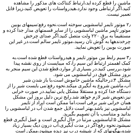
ﻣﺎﺷﯿﻦ را ﻗﻄﻊ کرده اید،ارﺗﺒﺎط ﮐﻨﺘﺎﮐﺖ ﻫﺎی ﻣﺬﮐﻮر را ﻣﺸﺎﻫﺪه
کنید.اﮔﺮ ارﺗﺒﺎطی وجود ندارد،ﻫﯿﺪرواﺳﺘﺎت را ﺗﻌﻮﯾﺾ ﮐﻨﯿﺪ،زﯾﺮا قابل
ﺗﻌﻤﯿﺮ نیست.
۲٫ ﻣﻮﺗﻮر ﺗﺎﯾﻤﺮ لباسشویی ﺳﻮﺧﺘﻪ اﺳﺖ.نحوه رﻓﻊ:سیمهای ﺑﻮﺑﯿﻦ
ﻣﻮﺗﻮر ﺗﺎﯾﻤﺮ ماشین لباسشویی را از ﺳﺎﯾﺮ قسمتهای ﻣﺪار ﺟﺪا کرده و
مستقیماً ﺑﻪ برق ۲۲۰ وﻟﺖ ﻣﺘﺼﻞ کنید.اﮔﺮ ﺻﺪای ﭼﺮﺧﺶ
چرخدندهها به گوش تان رﺳﯿﺪ،ﻣﻮﺗﻮر ﺗﺎﯾﻤﺮ ﺳﺎﻟﻢ اﺳﺖ.در ﻏﯿﺮ اﯾﻦ
ﺻﻮرت ﺑﻮﺑﯿﻦ را ﺗﻌﻮﯾﺾ ﻧﻤﺎﯾﯿﺪ.
۳٫ ﺳﯿﻢ راﺑﻂ ﺑﯿﻦ ﻣﻮﺗﻮر ﺗﺎﯾﻤﺮ و ﻫﯿﺪرواﺳﺘﺎت ﻗﻄﻊ ﺷﺪه اﺳﺖ.به
کمک اهممتر ارﺗﺒﺎط اﯾﻦ ﺳﯿﻢ را،ﮐﻪ میبایست از روی ﻧﻘﺸﻪ ﭘﯿﺪا
ﺷﻮد،بررسی ﮐﻨﯿﺪ.در ﺑﺴﯿﺎری از موارد،ﻗﻄﻊ ﺷﺪن اﯾﻦ ﺳﯿﻢ ﻣﻨﺠﺮ ﺑﻪ
ﺑﺮوز مشکل ﻓﻮق در لباسشویی می شود.
مشکل ۴:درحالیکه ﻣﺎﺷﯿﻦ ﺧﺎﻣﻮش اﺳﺖ،ﺑﺎ ﺑﺎز ﺷﺪن ﺷﯿﺮ
آب،ﻣﺎﺷﯿﻦ ﺷﺮوع ﺑﻪ آﺑﮕﯿﺮی میکند.نحوه رﻓﻊ:می بایست ﺷﯿﺮ را از
دستگاه جدا کرده و مستقلا مشکل یابی نمایید.در صورت خرابی
نیز،تعویض شیر لازم خواهد شد.رایج ترین دلیل بروز این مشکل
همان خرابی شیر برقی است.اما ممکن است ایراد از تایمر
لباسشویی نیز باشد.بهتر است دلایل جمع شدن آب در لباسشویی را
بدانید و متناسب با آن تصمیم بگیرید.
مشکل ۵:لباسشویی مرتباً در ﺣﺎل آﺑﮕﯿﺮی اﺳﺖ و ﻋﻤﻞ آﺑﮕﯿﺮی ﻗﻄﻊ
نمیشود.نحوه رﻓﻊ:اﮔﺮ در ﻣﺪت آﺑﮕﯿﺮی،آب درون دﯾﮓ ﺑﺴﯿﺎر زﯾﺎد
ﺷﺪه،بهگونهای ﮐﻪ از ﺷﯿﺸﻪ درب ﻧﯿﺰ دﯾﺪه میشود،ممکن است