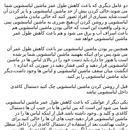
دو عامل دیگری که باعث کاهش طول عمر ماشین لباسشویی شما
می شوند،خالی کردن بیش از حد ماشین لباسشویی و یا پر کردن آن
است.شاید بسیاری از افراد تصور کنند که خالی ماندن ماشین
لباسشویی و روشن کردن آن،هیچ ضرری به ماشین لباسشویی نمی
زند.ولی واقعیت این است که خالی بودن ماشین لباسشویی هم
باعث اسراف آب و برق می شود و هم باعث کاهش طول عمر
ماشین لباسشویی خواهد شد.
همچنین،پر بودن ماشین لباسشویی نیز باعث کاهش طول عمر آن
می شود.پس برای اینکه بفهمید ماشین لباسشویی شما پر شده
است یا هنوز جا دارد،باید دست خود را در بالای لباس ها در ماشین
لباسشویی قرار دهید و کمی فشار دهید.در صورتی که اندازه ۱
انگشت میان سقف ماشین لباسشویی و لباس ها وجود داشت،دیگر
نباید ماشین لباسشویی را پر کنید.
قبل از روشن کردن ماشین لباسشویی چک کنید ذستمال کاغذی
داخل لباسشویی نباشد
یکی دیگر از عواملی که باعث کاهش طول عمر ماشین لباسشویی
شما می شود این است که بین لباس ها یا در جیب آن ها دستمال
کاغذی و کلید و...وجود داشته باشد.قبل از اینکه لباس ها را در
ماشین لباسشویی قرار دهید،جیب های آن ها را خالی کنید.برای
رعایت بهداشت بعد از استفاده از دستمال کاغذی آن را داخل سطل
زباله بیاندازید؛ خصوصاً اگر مصرف دستمال کاغذی تان بالاست.