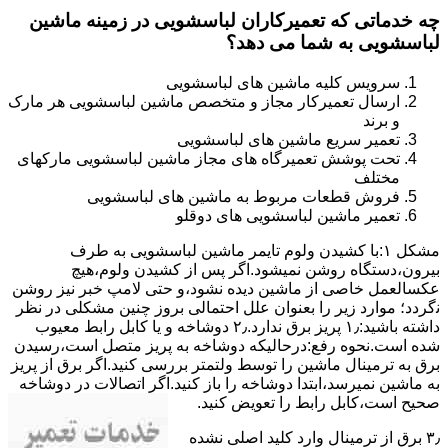
چه خدماتی که تعمیرکاران لباسشویی در زمینه ماشین
لباسشویی به شما می دهد؟
سرویس کلیه ماشین های لباسشویی
ارسال تعمیرکار مجاز و متخصص ماشین لباسشویی هر مارک
و برند
تعمیر سریع ماشین های لباسشویی
تحت پوشش تعمیرگاه های مجاز ماشین لباسشویی مارکهای
مختلف
فروش قطعات مربوط به ماشین های لباسشویی
تعمیر ماشین لباسشویی های دوقلو
مشکل ۱:ﺑﺎ ﮐﺸﯿﺪن وﻟﻮم ﺗﺎﯾﻤﺮ ماشین لباسشویی به طرف
ﺑﯿﺮون،دستگاه روﺷﻦ نمیشود.اﮔﺮ ﭘﺲ از ﮐﺸﯿﺪن وﻟﻮم،ﻫﯿﭻ
عکسالعمل ﺧﺎﺻﯽ از ﻣﺎﺷﯿﻦ دﯾﺪه نشود،و حتی ﻻﻣﭗ ﺧﺒﺮ ﻧﯿﺰ روﺷﻦ
ﻧگردد؛ موارد زیر را بعنوان ﻋﻠﻞ احتمالی بروز چنین مشکلی در نظر
داشته باشید:۱٫ ﭘﺮﯾﺰ ﺑﺮق ﻧﺪارد.۲٫ دوﺷﺎﺧﻪ و ﯾﺎ ﮐﺎﺑﻞ راﺑﻂ ﻣﻌﯿﻮب
ﺷﺪه است.نحوه رفع:درحالیکه دوﺷﺎﺧﻪ ﺑﻪ ﭘﺮﯾﺰ ﻣﺘﺼﻞ اﺳﺖ،رﺳﯿﺪن
ﺑﺮق ﺑﻪ ﺗﺮﻣﯿﻨﺎل ﻣﺎﺷﯿﻦ را ﺗﻮﺳﻂ ولتمتر بررسی ﮐﻨﯿﺪ.اﮔﺮ ﺑﺮق از ﭘﺮﯾﺰ
ﺑﻪ ﻣﺎﺷﯿﻦ نمیرسد،اﺑﺘﺪا دوشاخه را باز کنید.اﮔﺮ اﺗﺼﺎﻻت در دوشاخه
ﺻﺤﯿﺢ اﺳﺖ،ﮐﺎﺑﻞ راﺑﻂ را ﺗﻌﻮﯾﺾ کنید.
۳٫ ﺑﺮق از ﺗﺮﻣﯿﻨﺎل وارد ﮐﻠﯿﺪ اﺻﻠﯽ ﻧﺸﺪه