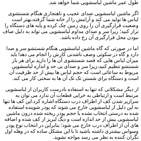
طول عمر ماشین لباسشویی شما خواهد شد.
اگر ماشین لباسشویی صدای عجیب و ناهنجاری هنگام شستشوی
لباس ها تولید می کند و آرامش را از خانه شما گرفته،بهتر است
وضعیت قرارگیری آن را روی زمین چک کرده و پایه های دستگاه را
تراز کنید؛ زیرا سر و صدای مداوم لباسشویی می تواند به دلیل صاف
نبودن محل قرارگیری آن رخ داده باشد.
اما در صورتی که گاه ماشین لباسشویی هنگام شستشو سر و صدا
دارد و گاه در سکوتی وصف ناشدنی کارش را انجام می دهد! باید
میزان لباس هایی که قصد شستشوی آن ها را دارید برای هر بار
شستشو تنظیم کنید،زیرا سر و صدای بی حد و اندازه لباسشویی
مربوط به ساعاتی است که حجم لباس ها بیش از حد ظرفیت آن
است و دستگاه برای شستن تک تک آن ها به سختی کار می کند.
از دیگر مشکلاتی که تنها به استفاده نادرست کاربران از لباسشویی
مرتبط است و ارتباطی به خرابی قطعات آن ندارد می توان به
سرازیر شدن کف از اطراف درب دستگاه اشاره کرد.این کف ها تنها
به این دلیل از لباسشویی خارج می شوند که پودر شوینده استفاده
شده به درستی انتخاب نشده یا حجم پودر ریخته شده درون ماشین
لباسشویی بیش از حد اندازه است و دیگ لبریز از کف شده و اضافه
های آن از اطراف درب خارج می شود؛ بنابراین در انتخاب نوع پودر
وسواس بیشتری داشته باشید تا با این مشکل ساده که در وهله اول
نگران کننده به نظر می رسد مواجه نشوید.