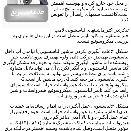
از ﻣﺤﻞ خود ﺧﺎرج کرده و بهوسیله اهممتر
آن را ﺗﺴﺖ ﻧﻤﺎﯾﯿﺪ.اﮔﺮ ﻣﯿﮑﺮوﺳﻮﺋﯿﭻ ﺳﺎﻟﻢ
اﺳﺖ،ﮐﺎﻓﯿﺴﺖ سیمهای راﺑﻄ آن را ﺗﻌﻮﯾﺾ
کنید.
ﺗﺬﮐﺮ:در اﮐﺜﺮ ماشینهای لباسشویی،ﻻﻣﭗ
ﺧﺒﺮ مستقیماً ﺑﻪ ﮐﻠﯿﺪ ﺗﺎﯾﻤﺮ ﻣﺘﺼﻞ اﺳﺖ.در اﯾﻦ مدل ها ﻧﯿﺎزی ﺑﻪ
بررسی ﻣﯿﮑﺮوﺳﻮﺋﯿﭻ نیست.
مشکل ۲:علت آبگیری نکردن ماشین لباسشویی یا نیامدن آب داخل
لباسشویی بهمحض ﺣﺮﮐﺖ دادن وﻟﻮم بهطرف ﺑﯿﺮون،ﻻﻣﭗ ﺧﺒﺮ
روشنشده اﻣﺎ ﻣﺎﺷﯿﻦ آﺑﮕﯿﺮی نمیکند.ﻋﻠﺖ و نحوه رﻓﻊ مشکل:آبگیری
کند ماشین لباسشویی و یا آبگیر نکردن آن می تواند دلایل متفاوتی
داشته باشد.برای مطالعه بیشتر می توانید به مشکلات مرتبط با
آبگیری لباسشویی مراجعه کنید.1-درب ﻣﺎﺷﯿﻦ ﺑﺎز اﺳﺖ.2-
ﻣﯿﮑﺮوﺳﻮﺋﯿﭻ ﺧﺮاب اﺳﺖ.3-ﻫﯿﺪرواﺳﺘﺎت ﺧﺮاب اﺳﺖ.4-سیمهای
راﺑﻂ ﺑﯿﻦ ﮐﻠﯿﺪ ﺗﺎﯾﻤﺮ لباسشویی،ﻣﯿﮑﺮوﺳﻮﺋﯿﭻ،ﻫﯿﺪرواﺳﺘﺎت و ﺷﯿﺮ
ﻗﻄﻊ ﺷﺪه اند.5-خرابی شیر ورودی آب
مشکل ۳:لباسشویی ﻋﻤﻞ آﺑﮕﯿﺮی را ﺑﻪ اﺗﻤﺎم رﺳﺎﻧﺪه،اﻣﺎ ﻋﻤﻠﯿﺎت
ﺑﻌﺪی اﻧﺠﺎم نمیشود.۱٫ ﻫﯿﺪرواﺳﺘﺎت ﺧﺮاب اﺳﺖ.نحوه رﻓﻊ:ﭘﺲ از
اﺗﻤﺎم عمل آﺑﮕﯿﺮی و ﺑﺎ ﺑﺎﻻ آﻣﺪن دﯾﺎﻓﺮاﮔﻢ درون
ﻫﯿﺪرواﺳﺘﺎت،میبایست ﮐﻨﺘﺎﮐﺖ ﻣﺸﺘﺮک شماره (۱۱)به (۱۳)،ﮐﻪ ﺑﻪ
ﻣﻮﺗﻮر ﻣﺘﺼﻞ اﺳﺖ،وﺻﻞ ﺷﺪه ﺑﺎﺷﺪ.ﺑه وسیله اهممتر،درحالیکه ﺑﺮق