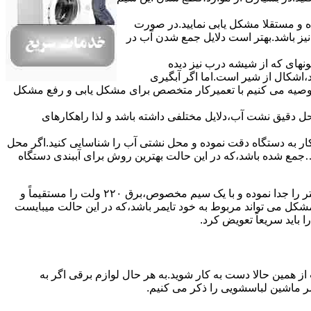
ده و مستقلا مشکل یابی نمایید.در صورت
نیز باشد.بهتر است دلایل جمع شدن آب در
ونهای ﮐﻪ از ﺷﯿﺸﻪ درب ﻧﯿﺰ دﯾﺪه
اشکال از شیر است.اما اگر آبگیری
توصیه می کنیم با تعمیرکار متخصص برای مشکل یابی و رفع مشکل
محل دقیق نشت آب،دلایل مختلفی داشته باشد و لذا راهکارهای
ار به دستگاه دقت نموده و ﻣﺤﻞ نشتی آب را ﺷﻨﺎﺳﺎﯾﯽ کنید.اﮔﺮ ﻣﺤﻞ
ع شده ﺑﺎﺷﺪ،ﮐﻪ در این حالت بهترین روش برای آببندی دستگاه
مشکل ۷:ﻫﯿﺘﺮ لباسشویی آب را ﮔﺮم نمیکند.نحوه رﻓﻊ:ﻫﻤﺎﻧﻨﺪ ﮔﺬﺷﺘﻪ بهمنظور اﻓﺰاﯾﺶ ﺳﺮﻋﺖ ﻋﻤﻞ در مشکلیابی،بهتر است سیمهای راﺑﻂ ﻫﯿﺘﺮ را ﺟﺪا ﻧﻤﻮده و ﺑﺎ ﯾﮏ ﺳﯿﻢ ﻣﺨﺼﻮص،برق ۲۲۰ ولت را مستقیماً و
ﯾﻦ ﻣﺸﮑﻞ می تواند مربوط به ﺧﻮد ﺗﺎﯾﻤﺮ باشد،ﮐﻪ در این حالت میبایست
ﺑﺎﯾﺪ سریعاً ﺗﻌﻮﯾﺾ کرد.
ز همین حالا دست به کار شوید.به هر حال لوازم برقی اگر به