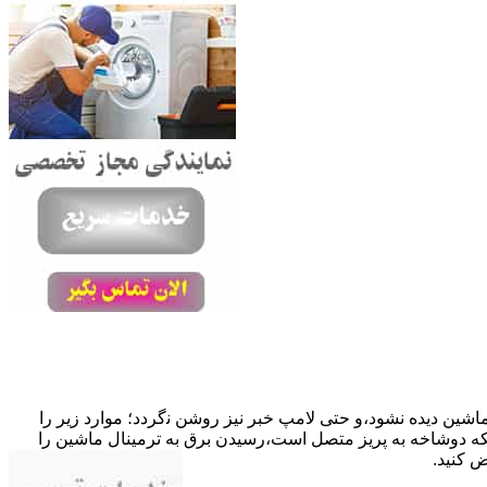
ﺎﺷﯿﻦ دﯾﺪه نشود،و حتی ﻻﻣﭗ ﺧﺒﺮ ﻧﯿﺰ روﺷﻦ ﻧگردد؛ موارد زیر را
ﮐﺎﺑﻞ راﺑﻂ ﻣﻌﯿﻮب ﺷﺪه است.نحوه رفع:درحالیکه دوﺷﺎﺧﻪ ﺑﻪ ﭘﺮﯾﺰ ﻣﺘﺼﻞ اﺳﺖ،رﺳﯿﺪن ﺑﺮق ﺑﻪ ﺗﺮﻣﯿﻨﺎل ﻣﺎﺷﯿﻦ را
ﺾ کنید.