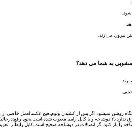
.
شود.
د.
 بیرون می زند.
اسشویی به شما می دهد؟
برند
ختلف
،دستگاه روﺷﻦ نمیشود.اﮔﺮ ﭘﺲ از ﮐﺸﯿﺪن وﻟﻮم،ﻫﯿﭻ عکسالعمل ﺧﺎﺻﯽ از ﻣ
بعنوان ﻋﻠﻞ احتمالی بروز چنین مشکلی در نظر داشته باشید:۱٫ ﭘﺮﯾﺰ ﺑﺮق ﻧﺪارد.۲٫ دوﺷﺎﺧﻪ و ﯾﺎ 
شاخه را باز کنید.اﮔﺮ اﺗﺼﺎﻻت در دوشاخه ﺻﺤﯿﺢ اﺳﺖ،ﮐﺎﺑﻞ راﺑﻂ را ﺗﻌﻮﯾ