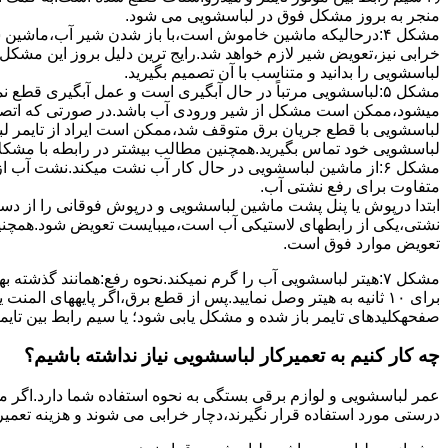
ﻣﻨﺠﺮ ﺑﻪ ﺑﺮوز مشکل ﻓﻮق در لباسشویی می شود.
مشکل ۴:درحالیکه ﻣﺎﺷﯿﻦ ﺧﺎﻣﻮش اﺳﺖ،ﺑﺎ ﺑﺎز ﺷﺪن ﺷﯿﺮ آب،ﻣﺎﺷﯿﻦ
خرابی نیز،تعویض شیر لازم خواهد شد.رایج ترین دلیل بروز این مشکل
لباسشویی را بدانید و متناسب با آن تصمیم بگیرید.
مشکل ۵:لباسشویی مرتباً در ﺣﺎل آﺑﮕﯿﺮی اﺳﺖ و ﻋﻤﻞ آﺑﮕﯿﺮی ﻗﻄ
میشود،ممکن است مشکل از شیر ورودی آب باشد.در صورتی که اتصال بر
لباسشویی با قطع جریان برق متوقف شد،ممکن است ایراد از تایمر ل
لباسشویی خود تماس بگیرید.همچنین مطالب بیشتر در رابطه با مشکلات
مشکل ۶:از ﻣﺎﺷﯿﻦ لباسشویی در ﺣﺎل ﮐﺎر آب ﻧﺸﺖ میکند.نشت آب
متفاوت برای رفع نشتی آب.
ابتدا درپوش یا پنل ﭘﺸﺖ ﻣﺎﺷﯿﻦ لباسشویی و درپوش ﻓﻮﻗﺎﻧﯽ را از دس
نشتی،ﯾﮑﯽ از رابطهای ﻻﺳﺘﯿﮑﯽ آب اﺳﺖ،میبایست ﺗﻌﻮﯾﺾ شود.همچنین
ﺗﻌﻮﯾﺾ ﻣﻮارد ﻓﻮق اﺳﺖ.
برای ۱۰ ﺛﺎﻧﯿﻪ ﺑﻪ ﻫﯿﺘﺮ وصل نمایید.ﭘﺲ از ﻗﻄﻊ ﺑﺮق،اﮔﺮ پایههای 
صفحهکلیدهای ﺗﺎﯾﻤﺮ باز شده و مشکل یابی شود؛ ﯾﺎ ﺳﯿﻢ راﺑﻂ ﺑﯿﻦ ﺗﺎﯾ
چه کار کنیم به تعمیرکار لباسشویی نیاز نداشته باشیم؟
عمر لباسشویی و لوازم برقی بستگی به نحوه استفاده شما دارد.اگر می
درستی مورد استفاده قرار نگیرند،دچار خرابی می شوند و هزینه تعمیر زیادی را برای شما ایجاد می کنند.در اد