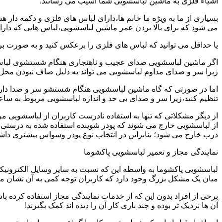
اشیاء فلزی به ماشین لباسشویی شما آسیب می رسانند.
بسیاری از ما به ویژه ما خانم ها،دارای لباس های فلزی و دکمه دار 
می شود که برای بالا بردن عمر ماشین لباسشویی،لباس هایی که دارای
یا حداقل می توانید که لباس های فلزی را برعکس کنید و به صورت 
اگر ماشین لباسشویی صدای عجیب و ناهنجاری هنگام شستشوی لباس ها 
زیرا سر و صدای مداوم لباسشویی می تواند به دلیل صاف نبودن محل 
اما در صورتی که گاه ماشین لباسشویی هنگام شستشو سر و صدا دارد
تنظیم کنید،زیرا سر و صدای بی حد و اندازه لباسشویی مربوط به س
از دیگر مشکلاتی که تنها به استفاده نادرست کاربران از لباسشویی م
از لباسشویی خارج می شوند که پودر شوینده استفاده شده به درستی 
درب خارج می شود؛ بنابراین در انتخاب نوع پودر وسواس بیشتری داشته
نمایندگی مجاز و تعمیر لباسشویی پاکشوما
لباسشویی پاکشوما به واسطه این که نسبت به سایر وسایل الکترونیکی 
میان یک مشکل بزرگ وجود دارد که کاربران توجه کمی به آن نشان می ده
برخی از افراد بدون این که از خدمات نمایندگی مجاز استفاده کرده باش
آن ها نزدیک تر بوده و چند باری کار آن را دیده اند کمک بگیرند!