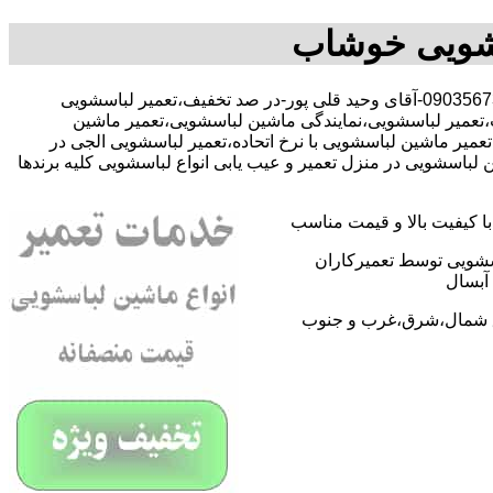
سشویی خوشاب
با-09035673431-آقای وحید قلی پور-در صد تخفیف،تعمیر لباسشویی
عمیر لباسشویی،نمایندگی ماشین لباسشویی،تعمیر ماشین
ر ماشین لباسشویی با نرخ اتحاده،تعمیر لباسشویی الجی در
سشویی در منزل تعمیر و عیب یابی انواع لباسشویی کلیه برندها
 کیفیت بالا و قیمت مناسب
اسشویی توسط تعمیرکاران
آبسال
اطق شمال،شرق،غرب و جنوب