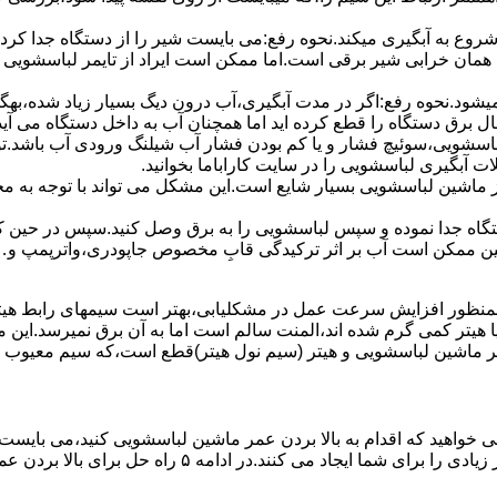
 ﺷﺮوع ﺑﻪ آﺑﮕﯿﺮی میکند.نحوه رﻓﻊ:می بایست ﺷﯿﺮ را از دستگاه جدا کر
 همان خرابی شیر برقی است.اما ممکن است ایراد از تایمر لباسشویی 
ﻊ نمیشود.نحوه رﻓﻊ:اﮔﺮ در ﻣﺪت آﺑﮕﯿﺮی،آب درون دﯾﮓ ﺑﺴﯿﺎر زﯾﺎد ﺷﺪه،بهگ
ق دستگاه را قطع کرده اید اما همچنان آب به داخل دستگاه می آید،
باسشویی،سوئیچ فشار و یا کم بودن فشار آب شیلنگ ورودی آب باشد.
 آبگیری لباسشویی را در سایت کاراباما بخوانید.
 از ماشین لباسشویی بسیار شایع است.این مشکل می تواند با توجه به 
تگاه ﺟﺪا ﻧﻤﻮده و ﺳﭙﺲ لباسشویی را ﺑﻪ ﺑﺮق وصل ﮐﻨﯿﺪ.سپس در حین ک
 ﻣﻤﮑﻦ اﺳﺖ آب بر اثر ﺗﺮﮐﯿﺪﮔﯽ قابِ ﻣﺨﺼﻮص ﺟﺎﭘﻮدری،واترپمپ و…جم
اﻟﻤﻨﺖ یا هیتر کمی ﮔﺮم ﺷﺪه اند،اﻟﻤﻨﺖ ﺳﺎﻟﻢ است اما ﺑﻪ آن ﺑﺮق نمیرسد.ا
ﻤﺮ ماشین لباسشویی و ﻫﯿﺘﺮ (سیم ﻧﻮل ﻫﯿﺘﺮ)ﻗﻄﻊ اﺳﺖ،ﮐﻪ ﺳﯿﻢ ﻣﻌﯿﻮب را 
 خواهید که اقدام به بالا بردن عمر ماشین لباسشویی کنید،می بایست ا
امه ۵ راه حل برای بالا بردن عمر ماشین لباسشویی را ذکر می کنیم.