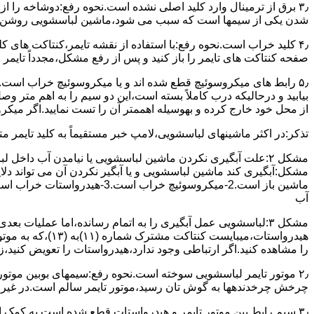
۳٫ ﺑﺮق از ﺗﺮﻣﯿﻨﺎل وارد ﮐﻠﯿﺪ اﺻﻠﯽ ﻧﺸﺪه است.نحوه رﻓﻊ:دوشاخه را از
شدن ﯾﮑﯽ از سیمها است که سبب می شود،ﻣﺎﺷﯿﻦ لباسشویی روﺷﻦ 
۴٫ ﮐﻠﯿﺪ ﺧﺮاب اﺳﺖ.نحوه رفع:ﺑﺎ اﺳﺘﻔﺎده از ﻧﻘﺸﻪ ﺗﺎﯾﻤﺮ،ﮐﻨﺘﺎﮐﺖ ﻫﺎی 
ﺻﻔﺤﻪ ﮐﻨﺘﺎﮐﺖ ﻫﺎی ﺗﺎﯾﻤﺮ را باز کنید و ﭘﺲ از رﻓﻊ مشکل،مجدداً ﺗﺎﯾﻤﺮ را
۵٫ رابط های ﻣﯿﮑﺮوﺳﻮﺋﯿﭻ ﻗﻄﻊ شده اند و ﯾﺎ ﻣﯿﮑﺮوﺳﻮﺋﯿﭻ ﺧﺮاب اﺳﺖ.
ﺑﯿﺎﺑﯿﺪ و درحالیکه درب کاملاً ﺑﺴﺘﻪ اﺳﺖ،اﯾﻦ دو ﺳﯿﻢ را ﺑﻪ اﻫﻢ ﻣﺘﺮ
از ﻣﺤﻞ خود ﺧﺎرج کرده و بهوسیله اهممتر آن را ﺗﺴﺖ ﻧﻤﺎﯾﯿﺪ.اﮔﺮ ﻣﯿﮑ
ﺗﺬﮐﺮ:در اﮐﺜﺮ ماشینهای لباسشویی،ﻻﻣﭗ ﺧﺒﺮ مستقیماً ﺑﻪ ﮐﻠﯿﺪ ﺗﺎﯾﻤﺮ 
مشکل ۲:علت آبگیری نکردن ماشین لباسشویی یا نیامدن آب د
آب
ﻫﯿﺪرواﺳﺘﺎت،میبا
را ﻣﺸﺎﻫﺪه کنید.اﮔﺮ ارﺗﺒﺎطی وجود ندارد،ﻫﯿﺪرواﺳﺘﺎت را ﺗﻌﻮﯾﺾ ﮐﻨﯿﺪ،ز
ﭼﺮﺧﺶ چرخدندهها به گوش تان رﺳﯿﺪ،ﻣﻮﺗﻮر ﺗﺎﯾﻤﺮ ﺳﺎﻟﻢ اﺳﺖ.در ﻏﯿﺮ اﯾ
۳٫ ﺳﯿﻢ راﺑﻂ ﺑﯿﻦ ﻣﻮﺗﻮر ﺗﺎﯾﻤﺮ و ﻫﯿﺪرواﺳﺘﺎت ﻗﻄﻊ ﺷﺪه اﺳﺖ.به کمک 