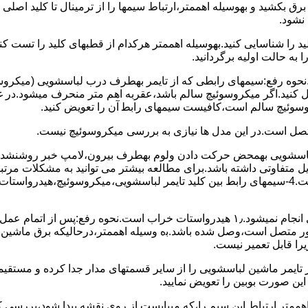
 ﺑﺮق بکشید و بهوسیله اهممتر،ارﺗﺒﺎط سیمها را از ﺗﺮﻣﯿﻨﺎل ﺗﺎ ﮐﻠﯿﺪ اﺻﻠ
نشود.
ﮐﻠﯿﺪ را ﺷﻨﺎﺳﺎﯾﯽ کنید.بهوسیله اهممتر هرکدام از قطبهای ﮐﻠﯿﺪ را ﺗﺴﺖ
 به حالت اوﻟﯿﻪ برگردانید.
نحوه رفع:سیمهای راﺑﻄﯽ ﮐﻪ از ﺗﺎﯾﻤﺮ بهطرف درب لباسشویی (ﻣﯿﮑﺮوﺳﻮﺋ
 وصل کنید.اﮔﺮ ﻣﯿﮑﺮوﺳﻮﺋﯿﭻ ﺳﺎﻟﻢ ﺑﺎﺷﺪ،ﻋﻘﺮﺑﻪ اهم متر ﻣﻨﺤﺮف میشود.د
ﺮوﺳﻮﺋﯿﭻ ﺳﺎﻟﻢ اﺳﺖ،ﮐﺎﻓﯿﺴﺖ سیمهای راﺑﻄ آن را ﺗﻌﻮﯾﺾ کنید.
ﻣﺘﺼﻞ اﺳﺖ.در اﯾﻦ مدل ها ﻧﯿﺎزی ﺑﻪ بررسی ﻣﯿﮑﺮوﺳﻮﺋﯿﭻ نیست.
اخل لباسشویی بهمحض ﺣﺮﮐﺖ دادن وﻟﻮم بهطرف ﺑﯿﺮون،ﻻﻣﭗ ﺧﺒﺮ روشنشده 
مشکل ۳:لباسشویی ﻋﻤﻞ آﺑﮕﯿﺮی را ﺑﻪ اﺗﻤﺎم رﺳﺎﻧﺪه،اﻣﺎ ﻋﻤﻠﯿﺎت ﺑﻌﺪی اﻧﺠﺎم نمیشود.۱٫ ﻫﯿﺪرواﺳﺘﺎت ﺧﺮاب 
یست ﮐﻨﺘﺎﮐﺖ ﻣﺸﺘﺮک شماره (۱۱)به (۱۳)،ﮐﻪ ﺑﻪ ﻣﻮﺗﻮر ﻣﺘﺼﻞ اﺳﺖ،وﺻﻞ ﺷﺪه ﺑﺎﺷﺪ.ﺑه وسیله اهممتر،درحا
ﯾﺮا قابل ﺗﻌﻤﯿﺮ نیست.
ﻦ ﺻﻮرت ﺑﻮﺑﯿﻦ را ﺗﻌﻮﯾﺾ ﻧﻤﺎﯾﯿﺪ.
اهممتر ارﺗﺒﺎط اﯾﻦ ﺳﯿﻢ را،ﮐﻪ میبایست از روی ﻧﻘﺸﻪ ﭘﯿﺪا ﺷﻮد،بررسی 