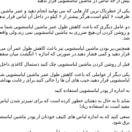
بیش از حد لباس در ماشین لباسشویی قرار ندهید
یکی از خطرناک ترین کار هایی که می توانید انجام دهید و عمر ماش
ظرفیت ۶ کیلو است،هرگز بیشتر از ۶ کیلو در داخل آن لباس قرار ندهید.این کار باعث می شود که عمر ماشین لباسشویی شما به شدت افزایش پیدا کند.
دو عامل دیگری که باعث کاهش طول عمر ماشین لباسشویی شما می شو
و روشن کردن آن،هیچ ضرری به ماشین لباسشویی نمی زند.ولی واق
شد.
همچنین،پر بودن ماشین لباسشویی نیز باعث کاهش طول عمر آن می شود
قرار دهید و کمی فشار دهید.در صورتی که اندازه ۱ انگشت میان سقف ماشین لباسشویی و لباس ها وجود داشت،دیگر نباید ماشین لباسشویی را پر کنید.
قبل از روشن کردن ماشین لباسشویی چک کنید ذستمال کاغذی داخل 
یکی دیگر از عواملی که باعث کاهش طول عمر ماشین لباسشویی شما می 
لباسشویی قرار دهید،جیب های آن ها را خالی کنید.برای رعایت بهداش
به اندازه از پودر لباسشویی استفاده کنید
شاید تا به حال به ذهنتان خطور کرده است که برای تمیزتر شدن لباس
مفید است نه استفاده زیاد!
سعی کنید که به اندازه لباس های کثیف خودتان از پودر ماشین لباسش
برق شود.