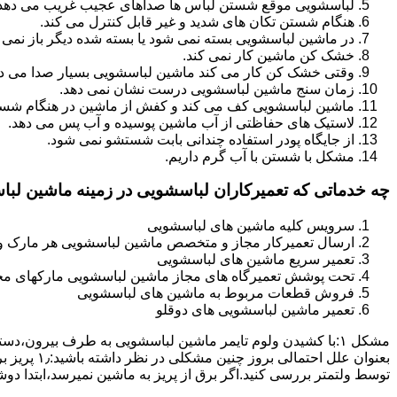
لباسشویی موقع شستن لباس ها صداهای عجیب غریب می دهد
هنگام شستن تکان های شدید و غیر قابل کنترل می کند.
در ماشین لباسشویی بسته نمی شود یا بسته شده دیگر باز نمی 
خشک کن ماشین کار نمی کند.
وقتی خشک کن کار می کند ماشین لباسشویی بسیار صدا می ده
زمان سنج ماشین لباسشویی درست نشان نمی دهد.
ماشین لباسشویی کف می کند و کفش از ماشین در هنگام شستن
لاستیک های حفاظتی از آب ماشین پوسیده و آب پس می دهد.
از جایگاه پودر استفاده چندانی بابت شستشو نمی شود.
مشکل با شستن با آب گرم داریم.
چه خدماتی که تعمیرکاران لباسشویی در زمینه ماشین لب
سرویس کلیه ماشین های لباسشویی
ارسال تعمیرکار مجاز و متخصص ماشین لباسشویی هر مارک و 
تعمیر سریع ماشین های لباسشویی
تحت پوشش تعمیرگاه های مجاز ماشین لباسشویی مارکهای م
فروش قطعات مربوط به ماشین های لباسشویی
تعمیر ماشین لباسشویی های دوقلو
مشکل ۱:ﺑﺎ ﮐﺸﯿﺪن وﻟﻮم ﺗﺎﯾﻤﺮ ماشین لباسشویی به طرف ﺑﯿﺮون
ﺗﻮﺳﻂ ولتمتر بررسی ﮐﻨﯿﺪ.اﮔﺮ ﺑﺮق از ﭘﺮﯾﺰ ﺑﻪ ﻣﺎﺷﯿﻦ نمیرسد،اﺑﺘﺪا دو