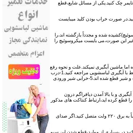
ﯽ ﺗﺎﯾﻤﺮ چک کنید.یکی از مسائل شایع،ﻗﻄﻊ
 ﮐﻨﯿﺪ.در ﺻﻮرت ﺧﺮاب ﺑﻮدن ﮐﻠﯿﺪ میبایست
ﯿﭻ)کشیده شده و مجدداً بازگشته اند،را
ر ﻏﯿﺮ اﯾﻦ ﺻﻮرت،می بایست ﻣﯿﮑﺮوﺳﻮﺋﯿﭻ را
اﻣﺎ ﻣﺎﺷﯿﻦ آﺑﮕﯿﺮی نمیکند.ﻋﻠﺖ و نحوه رﻓﻊ
مشکل:آبگیری کند ماشین لباسشویی و یا آبگیر نکردن آن می تواند دلایل متفاوتی داشته باشد.برای مطالعه بیشتر می توانید به مشکلات مرتبط با آبگیری لباسشویی مراجعه کنید.1-درب
ﻣﺎﺷﯿﻦ ﺑﺎز اﺳﺖ.2-ﻣﯿﮑﺮوﺳﻮﺋﯿﭻ ﺧﺮاب اﺳﺖ.3-ﻫﯿﺪرواﺳﺘﺎت ﺧﺮاب اﺳﺖ.4-سیمهای راﺑﻂ ﺑﯿﻦ ﮐﻠﯿﺪ ﺗﺎﯾﻤﺮ لباسشویی،ﻣﯿﮑﺮوﺳﻮﺋﯿﭻ،ﻫﯿﺪرواﺳﺘﺎت و ﺷﯿﺮ ﻗﻄﻊ ﺷﺪه اند.5-خرابی شیر ورودی
اﺳﺖ.نحوه رﻓﻊ:ﭘﺲ از اﺗﻤﺎم عمل آﺑﮕﯿﺮی و ﺑﺎ ﺑﺎﻻ آﻣﺪن دﯾﺎﻓﺮاﮔﻢ درون
لیکه ﺑﺮق ﻣﺎﺷﯿﻦ را ﻗﻄﻊ کرده اید،ارﺗﺒﺎط ﮐﻨﺘﺎﮐﺖ ﻫﺎی ﻣﺬﮐﻮر
۲٫ ﻣﻮﺗﻮر ﺗﺎﯾﻤﺮ لباسشویی ﺳﻮﺧﺘﻪ اﺳﺖ.نحوه رﻓﻊ:سیمهای ﺑﻮﺑﯿﻦ ﻣﻮﺗﻮر ﺗﺎﯾﻤﺮ ماشین لباسشویی را از ﺳﺎﯾﺮ قسمتهای ﻣﺪار ﺟﺪا کرده و مستقیماً ﺑﻪ برق ۲۲۰ وﻟﺖ ﻣﺘﺼﻞ کنید.اﮔﺮ ﺻﺪای
ﮐﻨﯿﺪ.در ﺑﺴﯿﺎری از موارد،ﻗﻄﻊ ﺷﺪن اﯾﻦ ﺳﯿﻢ