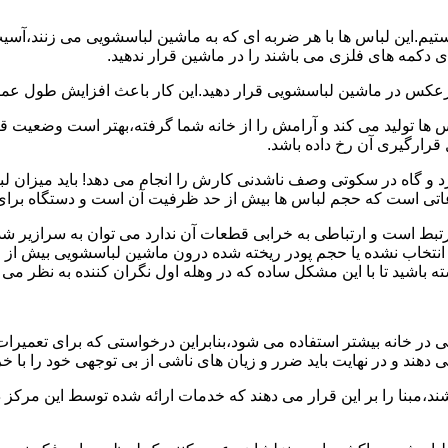
هستیم.این لباس ها با هر ضربه ای که به ماشین لباسشویی می زنند،آس
 دکمه های فلزی می باشند را در ماشین قرار ندهید.
برعکس در ماشین لباسشویی قرار دهید.این کار باعث افزایش طول عم
تولید می کند و آرامش را از خانه شما گرفته،بهتر است وضعیت قرارگ
قرارگیری آن رخ داده باشد.
 و گاه در سکوتی وصف ناشدنی کارش را انجام می دهد! باید میزان ل
اعاتی است که حجم لباس ها بیش از حد ظرفیت آن است و دستگاه برای
رتبط است و ارتباطی به خرابی قطعات آن ندارد می توان به سرازیر شد
انتخاب نشده یا حجم پودر ریخته شده درون ماشین لباسشویی بیش از ح
 باشید تا با این مشکل ساده که در وهله اول نگران کننده به نظر می
در خانه بیشتر استفاده می شود،بنابراین درخواستی که برای تعمیرات 
ند و در نهایت باید ضرر و زیان های ناشی از بی توجهی خود را با خری
ند،مبنا را بر این قرار می دهند که خدمات ارائه شده توسط این مرکز د