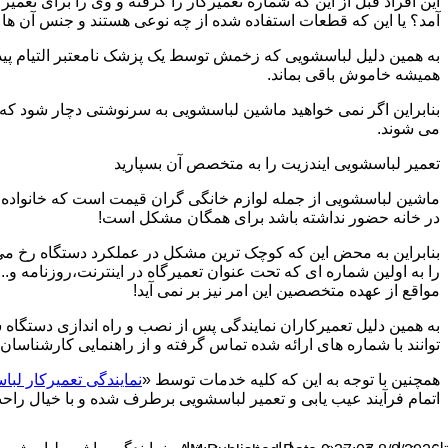
این افراد قبل از این که شماره تعمیرکار را گرفته و وی را برای تعم
آمد؟ یا این که قطعات استفاده شده از چه نوعی هستند و جنس آن ها
به همین دلیل لباسشویی که زخمش توسط یک پزشک نامعتبر التیام پید
همیشه خاموش باقی بماند.
بنابراین اگر نمی خواهید ماشین لباسشویی به سرنوشتی دچار شود که غ
می شوند.
تعمیر لباسشویی ایندزیت را به متخصص آن بسپارید
ماشین لباسشویی از جمله لوازم خانگی گران قیمت است که خانواده ها
در خانه حضور نداشته باشد برای همگان مشکل است!
بنابراین به محض این که کوچک ترین مشکل در عملکرد دستگاه رخ می د
را به اولین شماره ای که تحت عنوان تعمیرگاه در اینترنت،روزنامه و.
مواقع از عهده متخصصین این امر نیز بر نمی آید!
به همین دلیل تعمیرکاران نمایندگی پس از نصب و راه اندازی دستگاه 
توانند با شماره های ارائه شده تماس گرفته و از راهنمایی کارشناسان 
همچنین با توجه به این که کلیه خدمات توسط «
نمایندگی تعمیرکار ل
اتمام فرآیند عیب یابی و تعمیر لباسشویی برطرف شده و با خیال راحت 