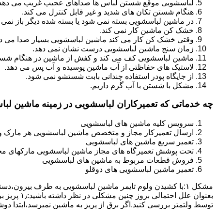
لباسشویی موقع شستن لباس ها صداهای عجیب غریب می دهد
هنگام شستن تکان های شدید و غیر قابل کنترل می کند.
در ماشین لباسشویی بسته نمی شود یا بسته شده دیگر باز نمی 
خشک کن ماشین کار نمی کند.
وقتی خشک کن کار می کند ماشین لباسشویی بسیار صدا می ده
زمان سنج ماشین لباسشویی درست نشان نمی دهد.
ماشین لباسشویی کف می کند و کفش از ماشین در هنگام شستن
لاستیک های حفاظتی از آب ماشین پوسیده و آب پس می دهد.
از جایگاه پودر استفاده چندانی بابت شستشو نمی شود.
مشکل با شستن با آب گرم داریم.
چه خدماتی که تعمیرکاران لباسشویی در زمینه ماشین لب
سرویس کلیه ماشین های لباسشویی
ارسال تعمیرکار مجاز و متخصص ماشین لباسشویی هر مارک و 
تعمیر سریع ماشین های لباسشویی
تحت پوشش تعمیرگاه های مجاز ماشین لباسشویی مارکهای م
فروش قطعات مربوط به ماشین های لباسشویی
تعمیر ماشین لباسشویی های دوقلو
مشکل ۱:ﺑﺎ ﮐﺸﯿﺪن وﻟﻮم ﺗﺎﯾﻤﺮ ماشین لباسشویی به طرف ﺑﯿﺮون
ﺗﻮﺳﻂ ولتمتر بررسی ﮐﻨﯿﺪ.اﮔﺮ ﺑﺮق از ﭘﺮﯾﺰ ﺑﻪ ﻣﺎﺷﯿﻦ نمیرسد،اﺑﺘﺪا دو