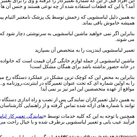
این افراد قبل از این که شماره تعمیرکار را گرفته و وی را برای تعم
آمد؟ یا این که قطعات استفاده شده از چه نوعی هستند و جنس آن ها
به همین دلیل لباسشویی که زخمش توسط یک پزشک نامعتبر التیام پید
همیشه خاموش باقی بماند.
بنابراین اگر نمی خواهید ماشین لباسشویی به سرنوشتی دچار شود که غ
می شوند.
تعمیر لباسشویی ایندزیت را به متخصص آن بسپارید
ماشین لباسشویی از جمله لوازم خانگی گران قیمت است که خانواده ها
در خانه حضور نداشته باشد برای همگان مشکل است!
بنابراین به محض این که کوچک ترین مشکل در عملکرد دستگاه رخ می د
را به اولین شماره ای که تحت عنوان تعمیرگاه در اینترنت،روزنامه و.
مواقع از عهده متخصصین این امر نیز بر نمی آید!
به همین دلیل تعمیرکاران نمایندگی پس از نصب و راه اندازی دستگاه 
توانند با شماره های ارائه شده تماس گرفته و از راهنمایی کارشناسان 
همچنین با توجه به این که کلیه خدمات توسط «
نمایندگی تعمیرکار لبا
فرآیند عیب یابی و تعمیر لباسشویی برطرف شده و با خیال راحت می توا