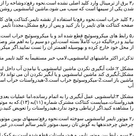
۳٫ ﺑﺮق از ﺗﺮﻣﯿﻨﺎل وارد ﮐﻠﯿﺪ اﺻﻠﯽ ﻧﺸﺪه است.نحوه رﻓﻊ:دوشاخه را از
شدن ﯾﮑﯽ از سیمها است که سبب می شود،ﻣﺎﺷﯿﻦ لباسشویی روﺷﻦ 
۴٫ ﮐﻠﯿﺪ ﺧﺮاب اﺳﺖ.نحوه رفع:ﺑﺎ اﺳﺘﻔﺎده از ﻧﻘﺸﻪ ﺗﺎﯾﻤﺮ،ﮐﻨﺘﺎﮐﺖ ﻫﺎی 
ﺻﻔﺤﻪ ﮐﻨﺘﺎﮐﺖ ﻫﺎی ﺗﺎﯾﻤﺮ را باز کنید و ﭘﺲ از رﻓﻊ مشکل،مجدداً ﺗﺎﯾﻤﺮ را
۵٫ رابط های ﻣﯿﮑﺮوﺳﻮﺋﯿﭻ ﻗﻄﻊ شده اند و ﯾﺎ ﻣﯿﮑﺮوﺳﻮﺋﯿﭻ ﺧﺮاب اﺳﺖ.
ﺑﯿﺎﺑﯿﺪ و درحالیکه درب کاملاً ﺑﺴﺘﻪ اﺳﺖ،اﯾﻦ دو ﺳﯿﻢ را ﺑﻪ اﻫﻢ ﻣﺘﺮ
از ﻣﺤﻞ خود ﺧﺎرج کرده و بهوسیله اهممتر آن را ﺗﺴﺖ ﻧﻤﺎﯾﯿﺪ.اﮔﺮ ﻣﯿﮑ
ﺗﺬﮐﺮ:در اﮐﺜﺮ ماشینهای لباسشویی،ﻻﻣﭗ ﺧﺒﺮ مستقیماً ﺑﻪ ﮐﻠﯿﺪ ﺗﺎﯾﻤﺮ 
مشکل ۲:علت آبگیری نکردن ماشین لباسشویی یا نیامدن آب د
آب
ﻫﯿﺪرواﺳﺘﺎت،میبا
را ﻣﺸﺎﻫﺪه کنید.اﮔﺮ ارﺗﺒﺎطی وجود ندارد،ﻫﯿﺪرواﺳﺘﺎت را ﺗﻌﻮﯾﺾ ﮐﻨﯿﺪ،ز
ﭼﺮﺧﺶ چرخدندهها به گوش تان رﺳﯿﺪ،ﻣﻮﺗﻮر ﺗﺎﯾﻤﺮ ﺳﺎﻟﻢ اﺳﺖ.در ﻏﯿﺮ اﯾ
۳٫ ﺳﯿﻢ راﺑﻂ ﺑﯿﻦ ﻣﻮﺗﻮر ﺗﺎﯾﻤﺮ و ﻫﯿﺪرواﺳﺘﺎت ﻗﻄﻊ ﺷﺪه اﺳﺖ.به کمک 