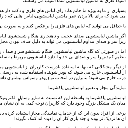
اشیاء فلزی به ماشین لباسشویی شما آسیب می رسانند.
بسیاری از ما به ویژه ما خانم ها،دارای لباس های فلزی و دکمه دار 
می شود که برای بالا بردن عمر ماشین لباسشویی،لباس هایی که دارای
یا حداقل می توانید که لباس های فلزی را برعکس کنید و به صورت 
اگر ماشین لباسشویی صدای عجیب و ناهنجاری هنگام شستشوی لباس ها 
زیرا سر و صدای مداوم لباسشویی می تواند به دلیل صاف نبودن محل 
اما در صورتی که گاه ماشین لباسشویی هنگام شستشو سر و صدا دارد
تنظیم کنید،زیرا سر و صدای بی حد و اندازه لباسشویی مربوط به س
از دیگر مشکلاتی که تنها به استفاده نادرست کاربران از لباسشویی م
از لباسشویی خارج می شوند که پودر شوینده استفاده شده به درستی 
درب خارج می شود؛ بنابراین در انتخاب نوع پودر وسواس بیشتری داشته
نمایندگی مجاز و تعمیر لباسشویی پاکشوما
لباسشویی پاکشوما به واسطه این که نسبت به سایر وسایل الکترونیکی 
میان یک مشکل بزرگ وجود دارد که کاربران توجه کمی به آن نشان می ده
برخی از افراد بدون این که از خدمات نمایندگی مجاز استفاده کرده باش
آن ها نزدیک تر بوده و چند باری کار آن را دیده اند کمک بگیرند!