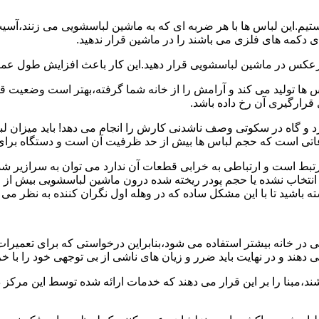
هستیم.این لباس ها با هر ضربه ای که به ماشین لباسشویی می زنند،آس
 دکمه های فلزی می باشند را در ماشین قرار ندهید.
برعکس در ماشین لباسشویی قرار دهید.این کار باعث افزایش طول عم
تولید می کند و آرامش را از خانه شما گرفته،بهتر است وضعیت قرارگ
قرارگیری آن رخ داده باشد.
 و گاه در سکوتی وصف ناشدنی کارش را انجام می دهد! باید میزان ل
اعاتی است که حجم لباس ها بیش از حد ظرفیت آن است و دستگاه برای
رتبط است و ارتباطی به خرابی قطعات آن ندارد می توان به سرازیر شد
انتخاب نشده یا حجم پودر ریخته شده درون ماشین لباسشویی بیش از ح
 باشید تا با این مشکل ساده که در وهله اول نگران کننده به نظر می
در خانه بیشتر استفاده می شود،بنابراین درخواستی که برای تعمیرات 
ند و در نهایت باید ضرر و زیان های ناشی از بی توجهی خود را با خری
ند،مبنا را بر این قرار می دهند که خدمات ارائه شده توسط این مرکز د