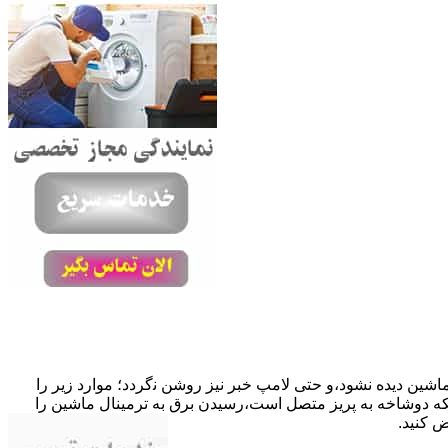
ﺎﺷﯿﻦ دﯾﺪه نشود،و حتی ﻻﻣﭗ ﺧﺒﺮ ﻧﯿﺰ روﺷﻦ ﻧگردد؛ موارد زیر را
ﮐﺎﺑﻞ راﺑﻂ ﻣﻌﯿﻮب ﺷﺪه است.نحوه رفع:درحالیکه دوﺷﺎﺧﻪ ﺑﻪ ﭘﺮﯾﺰ ﻣﺘﺼﻞ اﺳﺖ،رﺳﯿﺪن ﺑﺮق ﺑﻪ ﺗﺮﻣﯿﻨﺎل ﻣﺎﺷﯿﻦ را
ﺾ کنید.