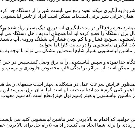
 ﺷﺮوع ﺑﻪ آﺑﮕﯿﺮی میکند.نحوه رﻓﻊ:می بایست ﺷﯿﺮ را از دستگاه جدا کر
 همان خرابی شیر برقی است.اما ممکن است ایراد از تایمر لباسشویی 
ﻊ نمیشود.نحوه رﻓﻊ:اﮔﺮ در ﻣﺪت آﺑﮕﯿﺮی،آب درون دﯾﮓ ﺑﺴﯿﺎر زﯾﺎد ﺷﺪه،بهگ
ق دستگاه را قطع کرده اید اما همچنان آب به داخل دستگاه می آید،
باسشویی،سوئیچ فشار و یا کم بودن فشار آب شیلنگ ورودی آب باشد.
 آبگیری لباسشویی را در سایت کاراباما بخوانید.
 از ماشین لباسشویی بسیار شایع است.این مشکل می تواند با توجه به 
تگاه ﺟﺪا ﻧﻤﻮده و ﺳﭙﺲ لباسشویی را ﺑﻪ ﺑﺮق وصل ﮐﻨﯿﺪ.سپس در حین ک
 ﻣﻤﮑﻦ اﺳﺖ آب بر اثر ﺗﺮﮐﯿﺪﮔﯽ قابِ ﻣﺨﺼﻮص ﺟﺎﭘﻮدری،واترپمپ و…جم
اﻟﻤﻨﺖ یا هیتر کمی ﮔﺮم ﺷﺪه اند،اﻟﻤﻨﺖ ﺳﺎﻟﻢ است اما ﺑﻪ آن ﺑﺮق نمیرسد.ا
ﻤﺮ ماشین لباسشویی و ﻫﯿﺘﺮ (سیم ﻧﻮل ﻫﯿﺘﺮ)ﻗﻄﻊ اﺳﺖ،ﮐﻪ ﺳﯿﻢ ﻣﻌﯿﻮب را 
 خواهید که اقدام به بالا بردن عمر ماشین لباسشویی کنید،می بایست ا
امه ۵ راه حل برای بالا بردن عمر ماشین لباسشویی را ذکر می کنیم.