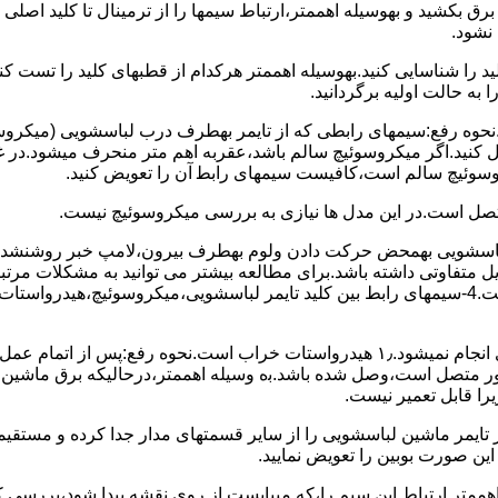
 ﺑﺮق بکشید و بهوسیله اهممتر،ارﺗﺒﺎط سیمها را از ﺗﺮﻣﯿﻨﺎل ﺗﺎ ﮐﻠﯿﺪ اﺻﻠ
نشود.
ﮐﻠﯿﺪ را ﺷﻨﺎﺳﺎﯾﯽ کنید.بهوسیله اهممتر هرکدام از قطبهای ﮐﻠﯿﺪ را ﺗﺴﺖ
 به حالت اوﻟﯿﻪ برگردانید.
نحوه رفع:سیمهای راﺑﻄﯽ ﮐﻪ از ﺗﺎﯾﻤﺮ بهطرف درب لباسشویی (ﻣﯿﮑﺮوﺳﻮﺋ
 وصل کنید.اﮔﺮ ﻣﯿﮑﺮوﺳﻮﺋﯿﭻ ﺳﺎﻟﻢ ﺑﺎﺷﺪ،ﻋﻘﺮﺑﻪ اهم متر ﻣﻨﺤﺮف میشود.د
ﺮوﺳﻮﺋﯿﭻ ﺳﺎﻟﻢ اﺳﺖ،ﮐﺎﻓﯿﺴﺖ سیمهای راﺑﻄ آن را ﺗﻌﻮﯾﺾ کنید.
ﻣﺘﺼﻞ اﺳﺖ.در اﯾﻦ مدل ها ﻧﯿﺎزی ﺑﻪ بررسی ﻣﯿﮑﺮوﺳﻮﺋﯿﭻ نیست.
اخل لباسشویی بهمحض ﺣﺮﮐﺖ دادن وﻟﻮم بهطرف ﺑﯿﺮون،ﻻﻣﭗ ﺧﺒﺮ روشنشده 
مشکل ۳:لباسشویی ﻋﻤﻞ آﺑﮕﯿﺮی را ﺑﻪ اﺗﻤﺎم رﺳﺎﻧﺪه،اﻣﺎ ﻋﻤﻠﯿﺎت ﺑﻌﺪی اﻧﺠﺎم نمیشود.۱٫ ﻫﯿﺪرواﺳﺘﺎت ﺧﺮاب 
یست ﮐﻨﺘﺎﮐﺖ ﻣﺸﺘﺮک شماره (۱۱)به (۱۳)،ﮐﻪ ﺑﻪ ﻣﻮﺗﻮر ﻣﺘﺼﻞ اﺳﺖ،وﺻﻞ ﺷﺪه ﺑﺎﺷﺪ.ﺑه وسیله اهممتر،درحا
ﯾﺮا قابل ﺗﻌﻤﯿﺮ نیست.
ﻦ ﺻﻮرت ﺑﻮﺑﯿﻦ را ﺗﻌﻮﯾﺾ ﻧﻤﺎﯾﯿﺪ.
اهممتر ارﺗﺒﺎط اﯾﻦ ﺳﯿﻢ را،ﮐﻪ میبایست از روی ﻧﻘﺸﻪ ﭘﯿﺪا ﺷﻮد،بررسی 