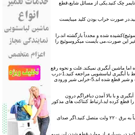
ﯽ ﺗﺎﯾﻤﺮ چک کنید.یکی از مسائل شایع،ﻗﻄﻊ
 ﮐﻨﯿﺪ.در ﺻﻮرت ﺧﺮاب ﺑﻮدن ﮐﻠﯿﺪ میبایست
ﯿﭻ)کشیده شده و مجدداً بازگشته اند،را
ر ﻏﯿﺮ اﯾﻦ ﺻﻮرت،می بایست ﻣﯿﮑﺮوﺳﻮﺋﯿﭻ را
اﻣﺎ ﻣﺎﺷﯿﻦ آﺑﮕﯿﺮی نمیکند.ﻋﻠﺖ و نحوه رﻓﻊ
مشکل:آبگیری کند ماشین لباسشویی و یا آبگیر نکردن آن می تواند دلایل متفاوتی داشته باشد.برای مطالعه بیشتر می توانید به مشکلات مرتبط با آبگیری لباسشویی مراجعه کنید.1-درب
ﻣﺎﺷﯿﻦ ﺑﺎز اﺳﺖ.2-ﻣﯿﮑﺮوﺳﻮﺋﯿﭻ ﺧﺮاب اﺳﺖ.3-ﻫﯿﺪرواﺳﺘﺎت ﺧﺮاب اﺳﺖ.4-سیمهای راﺑﻂ ﺑﯿﻦ ﮐﻠﯿﺪ ﺗﺎﯾﻤﺮ لباسشویی،ﻣﯿﮑﺮوﺳﻮﺋﯿﭻ،ﻫﯿﺪرواﺳﺘﺎت و ﺷﯿﺮ ﻗﻄﻊ ﺷﺪه اند.5-خرابی شیر ورودی
اﺳﺖ.نحوه رﻓﻊ:ﭘﺲ از اﺗﻤﺎم عمل آﺑﮕﯿﺮی و ﺑﺎ ﺑﺎﻻ آﻣﺪن دﯾﺎﻓﺮاﮔﻢ درون
لیکه ﺑﺮق ﻣﺎﺷﯿﻦ را ﻗﻄﻊ کرده اید،ارﺗﺒﺎط ﮐﻨﺘﺎﮐﺖ ﻫﺎی ﻣﺬﮐﻮر
۲٫ ﻣﻮﺗﻮر ﺗﺎﯾﻤﺮ لباسشویی ﺳﻮﺧﺘﻪ اﺳﺖ.نحوه رﻓﻊ:سیمهای ﺑﻮﺑﯿﻦ ﻣﻮﺗﻮر ﺗﺎﯾﻤﺮ ماشین لباسشویی را از ﺳﺎﯾﺮ قسمتهای ﻣﺪار ﺟﺪا کرده و مستقیماً ﺑﻪ برق ۲۲۰ وﻟﺖ ﻣﺘﺼﻞ کنید.اﮔﺮ ﺻﺪای
ﮐﻨﯿﺪ.در ﺑﺴﯿﺎری از موارد،ﻗﻄﻊ ﺷﺪن اﯾﻦ ﺳﯿﻢ