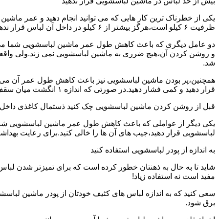
بیش از حد لباس در ماشین لباسشویی قرار ندهید
یکی از خطرناک ترین کار هایی که می توانید انجام دهید و عمر ماش
ظرفیت ۶ کیلو است،هرگز بیشتر از ۶ کیلو در داخل آن لباس قرار ندهید.این کار باعث می شود که عمر ماشین لباسشویی شما به شدت افزایش پیدا کند.
دو عامل دیگری که باعث کاهش طول عمر ماشین لباسشویی شما می شو
و روشن کردن آن،هیچ ضرری به ماشین لباسشویی نمی زند.ولی واق
شد.
همچنین،پر بودن ماشین لباسشویی نیز باعث کاهش طول عمر آن می شود
قرار دهید و کمی فشار دهید.در صورتی که اندازه ۱ انگشت میان سقف ماشین لباسشویی و لباس ها وجود داشت،دیگر نباید ماشین لباسشویی را پر کنید.
قبل از روشن کردن ماشین لباسشویی چک کنید ذستمال کاغذی داخل 
یکی دیگر از عواملی که باعث کاهش طول عمر ماشین لباسشویی شما می 
لباسشویی قرار دهید،جیب های آن ها را خالی کنید.برای رعایت بهداش
به اندازه از پودر لباسشویی استفاده کنید
شاید تا به حال به ذهنتان خطور کرده است که برای تمیزتر شدن لباس
مفید است نه استفاده زیاد!
سعی کنید که به اندازه لباس های کثیف خودتان از پودر ماشین لباسش
برق شود.