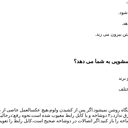
.
شود.
د.
 بیرون می زند.
اسشویی به شما می دهد؟
برند
ختلف
،دستگاه روﺷﻦ نمیشود.اﮔﺮ ﭘﺲ از ﮐﺸﯿﺪن وﻟﻮم،ﻫﯿﭻ عکسالعمل ﺧﺎﺻﯽ از ﻣ
بعنوان ﻋﻠﻞ احتمالی بروز چنین مشکلی در نظر داشته باشید:۱٫ ﭘﺮﯾﺰ ﺑﺮق ﻧﺪارد.۲٫ دوﺷﺎﺧﻪ و ﯾﺎ 
شاخه را باز کنید.اﮔﺮ اﺗﺼﺎﻻت در دوشاخه ﺻﺤﯿﺢ اﺳﺖ،ﮐﺎﺑﻞ راﺑﻂ را ﺗﻌﻮﯾ