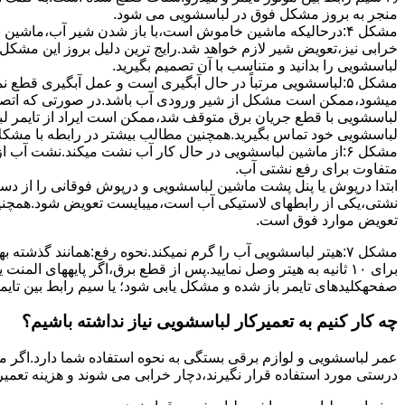
ﻣﻨﺠﺮ ﺑﻪ ﺑﺮوز مشکل ﻓﻮق در لباسشویی می شود.
مشکل ۴:درحالیکه ﻣﺎﺷﯿﻦ ﺧﺎﻣﻮش اﺳﺖ،ﺑﺎ ﺑﺎز ﺷﺪن ﺷﯿﺮ آب،ﻣﺎﺷﯿﻦ
خرابی نیز،تعویض شیر لازم خواهد شد.رایج ترین دلیل بروز این مشکل
لباسشویی را بدانید و متناسب با آن تصمیم بگیرید.
مشکل ۵:لباسشویی مرتباً در ﺣﺎل آﺑﮕﯿﺮی اﺳﺖ و ﻋﻤﻞ آﺑﮕﯿﺮی ﻗﻄ
میشود،ممکن است مشکل از شیر ورودی آب باشد.در صورتی که اتصال بر
لباسشویی با قطع جریان برق متوقف شد،ممکن است ایراد از تایمر ل
لباسشویی خود تماس بگیرید.همچنین مطالب بیشتر در رابطه با مشکلات
مشکل ۶:از ﻣﺎﺷﯿﻦ لباسشویی در ﺣﺎل ﮐﺎر آب ﻧﺸﺖ میکند.نشت آب
متفاوت برای رفع نشتی آب.
ابتدا درپوش یا پنل ﭘﺸﺖ ﻣﺎﺷﯿﻦ لباسشویی و درپوش ﻓﻮﻗﺎﻧﯽ را از دس
نشتی،ﯾﮑﯽ از رابطهای ﻻﺳﺘﯿﮑﯽ آب اﺳﺖ،میبایست ﺗﻌﻮﯾﺾ شود.همچنین
ﺗﻌﻮﯾﺾ ﻣﻮارد ﻓﻮق اﺳﺖ.
برای ۱۰ ﺛﺎﻧﯿﻪ ﺑﻪ ﻫﯿﺘﺮ وصل نمایید.ﭘﺲ از ﻗﻄﻊ ﺑﺮق،اﮔﺮ پایههای 
صفحهکلیدهای ﺗﺎﯾﻤﺮ باز شده و مشکل یابی شود؛ ﯾﺎ ﺳﯿﻢ راﺑﻂ ﺑﯿﻦ ﺗﺎﯾ
چه کار کنیم به تعمیرکار لباسشویی نیاز نداشته باشیم؟
عمر لباسشویی و لوازم برقی بستگی به نحوه استفاده شما دارد.اگر می
درستی مورد استفاده قرار نگیرند،دچار خرابی می شوند و هزینه تعمیر زیادی را برای شما ایجاد می کنند.در اد