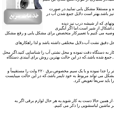
ده و مستقلا مشکل یابی نمایید.در صورت
نیز باشد.بهتر است دلایل جمع شدن آب در
ونهای ﮐﻪ از ﺷﯿﺸﻪ درب ﻧﯿﺰ دﯾﺪه
اشکال از شیر است.اما اگر آبگیری
توصیه می کنیم با تعمیرکار متخصص برای مشکل یابی و رفع مشکل
محل دقیق نشت آب،دلایل مختلفی داشته باشد و لذا راهکارهای
ار به دستگاه دقت نموده و ﻣﺤﻞ نشتی آب را ﺷﻨﺎﺳﺎﯾﯽ کنید.اﮔﺮ ﻣﺤﻞ
ع شده ﺑﺎﺷﺪ،ﮐﻪ در این حالت بهترین روش برای آببندی دستگاه
مشکل ۷:ﻫﯿﺘﺮ لباسشویی آب را ﮔﺮم نمیکند.نحوه رﻓﻊ:ﻫﻤﺎﻧﻨﺪ ﮔﺬﺷﺘﻪ بهمنظور اﻓﺰاﯾﺶ ﺳﺮﻋﺖ ﻋﻤﻞ در مشکلیابی،بهتر است سیمهای راﺑﻂ ﻫﯿﺘﺮ را ﺟﺪا ﻧﻤﻮده و ﺑﺎ ﯾﮏ ﺳﯿﻢ ﻣﺨﺼﻮص،برق ۲۲۰ ولت را مستقیماً و
ﯾﻦ ﻣﺸﮑﻞ می تواند مربوط به ﺧﻮد ﺗﺎﯾﻤﺮ باشد،ﮐﻪ در این حالت میبایست
ﺑﺎﯾﺪ سریعاً ﺗﻌﻮﯾﺾ کرد.
ز همین حالا دست به کار شوید.به هر حال لوازم برقی اگر به