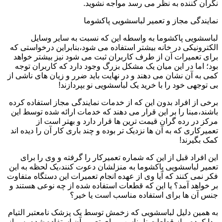
نگران کننده به نظر می رسد مواجه نشوید.
نمایندگی مجاز و تعمیر لباسشویی پاکشوما
لباسشویی پاکشوما به واسطه این که نسبت به سایر وسایل
الکترونیکی در خانه بیشتر استفاده می شود،بنابراین درخواستی که
برای تعمیرات آن از طرف کاربران ثبت می شود نیز بیشتر خواهد
بود؛ اما در این میان یک مشکل بزرگ وجود دارد که کاربران توجه
کمی به آن نشان می دهند و در نهایت باید ضرر و زیان های ناشی از
بی توجهی خود را با خرید یک لباسشویی نو بپردازند!
برخی از افراد بدون این که از خدمات نمایندگی مجاز استفاده کرده
باشند،مبنا را بر این قرار می دهند که خدمات ارائه شده توسط این
مرکز در رده گران قیمت ترین ها قرار دارد و بهتر است از
تعمیرکاری که به آن ها نزدیک تر بوده و چند باری کار آن را دیده اند
کمک بگیرند!
این افراد قبل از این که شماره تعمیرکار را گرفته و وی را برای
تعمیر لباسشویی پاکشوما به منزلشان دعوت کنند،یک لحظه به این
فکر نمی کنند که آیا وی از عهده انجام تعمیرات این دستگاه متفاوت
بر خواهد آمد؟ یا این که قطعات استفاده شده از چه نوعی هستند و
جنس آن ها برای استفاده مناسب است یا خیر؟
به همین دلیل لباسشویی که زخمش توسط یک پزشک نامعتبر التیام
پیدا کرده و از قطعات نامناسب برای تعمیر آن استفاده شده،پس از