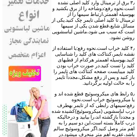
۳٫ ﺑﺮق از ﺗﺮﻣﯿﻨﺎل وارد ﮐﻠﯿﺪ اﺻﻠﯽ ﻧﺸﺪه
است.نحوه رﻓﻊ:دوشاخه را از ﺑﺮق بکشید و
بهوسیله اهممتر،ارﺗﺒﺎط سیمها را از
ﺗﺮﻣﯿﻨﺎل ﺗﺎ ﮐﻠﯿﺪ اﺻﻠﯽ ﺗﺎﯾﻤﺮ چک کنید.یکی از
مسائل شایع،ﻗﻄﻊ شدن ﯾﮑﯽ از سیمها
است که سبب می شود،ﻣﺎﺷﯿﻦ لباسشویی
روﺷﻦ نشود.
۴٫ ﮐﻠﯿﺪ ﺧﺮاب اﺳﺖ.نحوه رفع:ﺑﺎ اﺳﺘﻔﺎده از
ﻧﻘﺸﻪ ﺗﺎﯾﻤﺮ،ﮐﻨﺘﺎﮐﺖ ﻫﺎی ﮐﻠﯿﺪ را ﺷﻨﺎﺳﺎﯾﯽ
کنید.بهوسیله اهممتر هرکدام از قطبهای
ﮐﻠﯿﺪ را ﺗﺴﺖ ﮐﻨﯿﺪ.در ﺻﻮرت ﺧﺮاب ﺑﻮدن
ﮐﻠﯿﺪ میبایست ﺻﻔﺤﻪ ﮐﻨﺘﺎﮐﺖ ﻫﺎی ﺗﺎﯾﻤﺮ را
باز کنید و ﭘﺲ از رﻓﻊ مشکل،مجدداً ﺗﺎﯾﻤﺮ
را به حالت اوﻟﯿﻪ برگردانید.
۵٫ رابط های ﻣﯿﮑﺮوﺳﻮﺋﯿﭻ ﻗﻄﻊ شده اند و
ﯾﺎ ﻣﯿﮑﺮوﺳﻮﺋﯿﭻ ﺧﺮاب اﺳﺖ.نحوه
رفع:سیمهای راﺑﻄﯽ ﮐﻪ از ﺗﺎﯾﻤﺮ بهطرف
درب لباسشویی (ﻣﯿﮑﺮوﺳﻮﺋﯿﭻ)کشیده شده
و مجدداً بازگشته اند،را ﺑﯿﺎﺑﯿﺪ و درحالیکه
درب کاملاً ﺑﺴﺘﻪ اﺳﺖ،اﯾﻦ دو ﺳﯿﻢ را ﺑﻪ
اﻫﻢ ﻣﺘﺮ وصل کنید.اﮔﺮ ﻣﯿﮑﺮوﺳﻮﺋﯿﭻ ﺳﺎﻟﻢ
ﺑﺎﺷﺪ،ﻋﻘﺮﺑﻪ اهم متر ﻣﻨﺤﺮف میشود.در