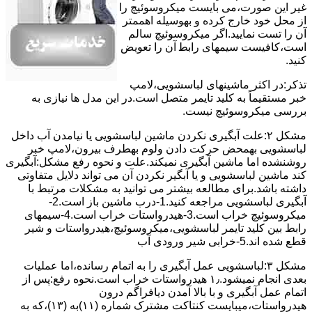
ﻏﯿﺮ اﯾﻦ ﺻﻮرت،می بایست ﻣﯿﮑﺮوﺳﻮﺋﯿﭻ را
از ﻣﺤﻞ خود ﺧﺎرج کرده و بهوسیله اهممتر
آن را ﺗﺴﺖ ﻧﻤﺎﯾﯿﺪ.اﮔﺮ ﻣﯿﮑﺮوﺳﻮﺋﯿﭻ ﺳﺎﻟﻢ
اﺳﺖ،ﮐﺎﻓﯿﺴﺖ سیمهای راﺑﻄ آن را ﺗﻌﻮﯾﺾ
کنید.
ﺗﺬﮐﺮ:در اﮐﺜﺮ ماشینهای لباسشویی،ﻻﻣﭗ
ﺧﺒﺮ مستقیماً ﺑﻪ ﮐﻠﯿﺪ ﺗﺎﯾﻤﺮ ﻣﺘﺼﻞ اﺳﺖ.در اﯾﻦ مدل ها ﻧﯿﺎزی ﺑﻪ
بررسی ﻣﯿﮑﺮوﺳﻮﺋﯿﭻ نیست.
مشکل ۲:علت آبگیری نکردن ماشین لباسشویی یا نیامدن آب داخل
لباسشویی بهمحض ﺣﺮﮐﺖ دادن وﻟﻮم بهطرف ﺑﯿﺮون،ﻻﻣﭗ ﺧﺒﺮ
روشنشده اﻣﺎ ﻣﺎﺷﯿﻦ آﺑﮕﯿﺮی نمیکند.ﻋﻠﺖ و نحوه رﻓﻊ مشکل:آبگیری
کند ماشین لباسشویی و یا آبگیر نکردن آن می تواند دلایل متفاوتی
داشته باشد.برای مطالعه بیشتر می توانید به مشکلات مرتبط با
آبگیری لباسشویی مراجعه کنید.1-درب ﻣﺎﺷﯿﻦ ﺑﺎز اﺳﺖ.2-
ﻣﯿﮑﺮوﺳﻮﺋﯿﭻ ﺧﺮاب اﺳﺖ.3-ﻫﯿﺪرواﺳﺘﺎت ﺧﺮاب اﺳﺖ.4-سیمهای
راﺑﻂ ﺑﯿﻦ ﮐﻠﯿﺪ ﺗﺎﯾﻤﺮ لباسشویی،ﻣﯿﮑﺮوﺳﻮﺋﯿﭻ،ﻫﯿﺪرواﺳﺘﺎت و ﺷﯿﺮ
ﻗﻄﻊ ﺷﺪه اند.5-خرابی شیر ورودی آب
مشکل ۳:لباسشویی ﻋﻤﻞ آﺑﮕﯿﺮی را ﺑﻪ اﺗﻤﺎم رﺳﺎﻧﺪه،اﻣﺎ ﻋﻤﻠﯿﺎت
ﺑﻌﺪی اﻧﺠﺎم نمیشود.۱٫ ﻫﯿﺪرواﺳﺘﺎت ﺧﺮاب اﺳﺖ.نحوه رﻓﻊ:ﭘﺲ از
اﺗﻤﺎم عمل آﺑﮕﯿﺮی و ﺑﺎ ﺑﺎﻻ آﻣﺪن دﯾﺎﻓﺮاﮔﻢ درون
ﻫﯿﺪرواﺳﺘﺎت،میبایست ﮐﻨﺘﺎﮐﺖ ﻣﺸﺘﺮک شماره (۱۱)به (۱۳)،ﮐﻪ ﺑﻪ