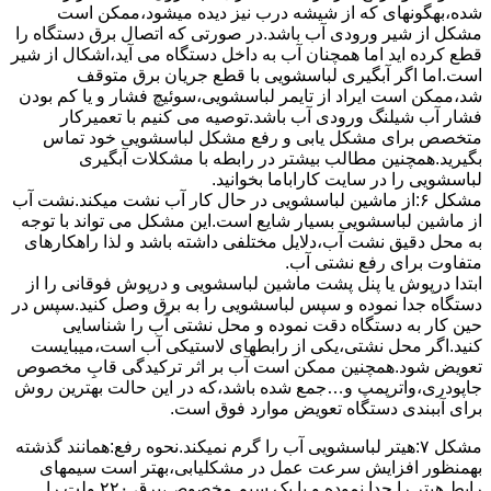
ﺷﺪه،بهگونهای ﮐﻪ از ﺷﯿﺸﻪ درب ﻧﯿﺰ دﯾﺪه میشود،ممکن است
مشکل از شیر ورودی آب باشد.در صورتی که اتصال برق دستگاه را
قطع کرده اید اما همچنان آب به داخل دستگاه می آید،اشکال از شیر
است.اما اگر آبگیری لباسشویی با قطع جریان برق متوقف
شد،ممکن است ایراد از تایمر لباسشویی،سوئیچ فشار و یا کم بودن
فشار آب شیلنگ ورودی آب باشد.توصیه می کنیم با تعمیرکار
متخصص برای مشکل یابی و رفع مشکل لباسشویی خود تماس
بگیرید.همچنین مطالب بیشتر در رابطه با مشکلات آبگیری
لباسشویی را در سایت کاراباما بخوانید.
مشکل ۶:از ﻣﺎﺷﯿﻦ لباسشویی در ﺣﺎل ﮐﺎر آب ﻧﺸﺖ میکند.نشت آب
از ماشین لباسشویی بسیار شایع است.این مشکل می تواند با توجه
به محل دقیق نشت آب،دلایل مختلفی داشته باشد و لذا راهکارهای
متفاوت برای رفع نشتی آب.
ابتدا درپوش یا پنل ﭘﺸﺖ ﻣﺎﺷﯿﻦ لباسشویی و درپوش ﻓﻮﻗﺎﻧﯽ را از
دستگاه ﺟﺪا ﻧﻤﻮده و ﺳﭙﺲ لباسشویی را ﺑﻪ ﺑﺮق وصل ﮐﻨﯿﺪ.سپس در
حین کار به دستگاه دقت نموده و ﻣﺤﻞ نشتی آب را ﺷﻨﺎﺳﺎﯾﯽ
کنید.اﮔﺮ ﻣﺤﻞ نشتی،ﯾﮑﯽ از رابطهای ﻻﺳﺘﯿﮑﯽ آب اﺳﺖ،میبایست
ﺗﻌﻮﯾﺾ شود.همچنین ﻣﻤﮑﻦ اﺳﺖ آب بر اثر ﺗﺮﮐﯿﺪﮔﯽ قابِ ﻣﺨﺼﻮص
ﺟﺎﭘﻮدری،واترپمپ و…جمع شده ﺑﺎﺷﺪ،ﮐﻪ در این حالت بهترین روش
برای آببندی دستگاه ﺗﻌﻮﯾﺾ ﻣﻮارد ﻓﻮق اﺳﺖ.
مشکل ۷:ﻫﯿﺘﺮ لباسشویی آب را ﮔﺮم نمیکند.نحوه رﻓﻊ:ﻫﻤﺎﻧﻨﺪ ﮔﺬﺷﺘﻪ
بهمنظور اﻓﺰاﯾﺶ ﺳﺮﻋﺖ ﻋﻤﻞ در مشکلیابی،بهتر است سیمهای
راﺑﻂ ﻫﯿﺘﺮ را ﺟﺪا ﻧﻤﻮده و ﺑﺎ ﯾﮏ ﺳﯿﻢ ﻣﺨﺼﻮص،برق ۲۲۰ ولت را