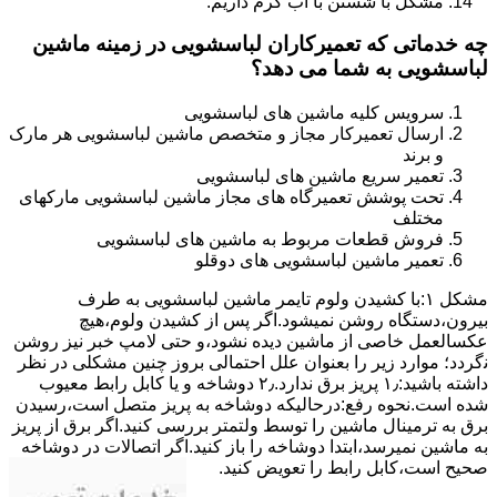
مشکل با شستن با آب گرم داریم.
چه خدماتی که تعمیرکاران لباسشویی در زمینه ماشین
لباسشویی به شما می دهد؟
سرویس کلیه ماشین های لباسشویی
ارسال تعمیرکار مجاز و متخصص ماشین لباسشویی هر مارک
و برند
تعمیر سریع ماشین های لباسشویی
تحت پوشش تعمیرگاه های مجاز ماشین لباسشویی مارکهای
مختلف
فروش قطعات مربوط به ماشین های لباسشویی
تعمیر ماشین لباسشویی های دوقلو
مشکل ۱:ﺑﺎ ﮐﺸﯿﺪن وﻟﻮم ﺗﺎﯾﻤﺮ ماشین لباسشویی به طرف
ﺑﯿﺮون،دستگاه روﺷﻦ نمیشود.اﮔﺮ ﭘﺲ از ﮐﺸﯿﺪن وﻟﻮم،ﻫﯿﭻ
عکسالعمل ﺧﺎﺻﯽ از ﻣﺎﺷﯿﻦ دﯾﺪه نشود،و حتی ﻻﻣﭗ ﺧﺒﺮ ﻧﯿﺰ روﺷﻦ
ﻧگردد؛ موارد زیر را بعنوان ﻋﻠﻞ احتمالی بروز چنین مشکلی در نظر
داشته باشید:۱٫ ﭘﺮﯾﺰ ﺑﺮق ﻧﺪارد.۲٫ دوﺷﺎﺧﻪ و ﯾﺎ ﮐﺎﺑﻞ راﺑﻂ ﻣﻌﯿﻮب
ﺷﺪه است.نحوه رفع:درحالیکه دوﺷﺎﺧﻪ ﺑﻪ ﭘﺮﯾﺰ ﻣﺘﺼﻞ اﺳﺖ،رﺳﯿﺪن
ﺑﺮق ﺑﻪ ﺗﺮﻣﯿﻨﺎل ﻣﺎﺷﯿﻦ را ﺗﻮﺳﻂ ولتمتر بررسی ﮐﻨﯿﺪ.اﮔﺮ ﺑﺮق از ﭘﺮﯾﺰ
ﺑﻪ ﻣﺎﺷﯿﻦ نمیرسد،اﺑﺘﺪا دوشاخه را باز کنید.اﮔﺮ اﺗﺼﺎﻻت در دوشاخه
ﺻﺤﯿﺢ اﺳﺖ،ﮐﺎﺑﻞ راﺑﻂ را ﺗﻌﻮﯾﺾ کنید.