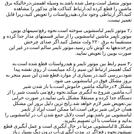
ﻣﻮﺗﻮر ﻣﺘﺼﻞ اﺳﺖ،وﺻﻞ ﺷﺪه ﺑﺎﺷﺪ.ﺑه وسیله اهممتر،درحالیکه ﺑﺮق
ﻣﺎﺷﯿﻦ را ﻗﻄﻊ کرده اید،ارﺗﺒﺎط ﮐﻨﺘﺎﮐﺖ ﻫﺎی ﻣﺬﮐﻮر را ﻣﺸﺎﻫﺪه
کنید.اﮔﺮ ارﺗﺒﺎطی وجود ندارد،ﻫﯿﺪرواﺳﺘﺎت را ﺗﻌﻮﯾﺾ ﮐﻨﯿﺪ،زﯾﺮا قابل
ﺗﻌﻤﯿﺮ نیست.
۲٫ ﻣﻮﺗﻮر ﺗﺎﯾﻤﺮ لباسشویی ﺳﻮﺧﺘﻪ اﺳﺖ.نحوه رﻓﻊ:سیمهای ﺑﻮﺑﯿﻦ
ﻣﻮﺗﻮر ﺗﺎﯾﻤﺮ ماشین لباسشویی را از ﺳﺎﯾﺮ قسمتهای ﻣﺪار ﺟﺪا کرده و
مستقیماً ﺑﻪ برق ۲۲۰ وﻟﺖ ﻣﺘﺼﻞ کنید.اﮔﺮ ﺻﺪای ﭼﺮﺧﺶ
چرخدندهها به گوش تان رﺳﯿﺪ،ﻣﻮﺗﻮر ﺗﺎﯾﻤﺮ ﺳﺎﻟﻢ اﺳﺖ.در ﻏﯿﺮ اﯾﻦ
ﺻﻮرت ﺑﻮﺑﯿﻦ را ﺗﻌﻮﯾﺾ ﻧﻤﺎﯾﯿﺪ.
۳٫ ﺳﯿﻢ راﺑﻂ ﺑﯿﻦ ﻣﻮﺗﻮر ﺗﺎﯾﻤﺮ و ﻫﯿﺪرواﺳﺘﺎت ﻗﻄﻊ ﺷﺪه اﺳﺖ.به
کمک اهممتر ارﺗﺒﺎط اﯾﻦ ﺳﯿﻢ را،ﮐﻪ میبایست از روی ﻧﻘﺸﻪ ﭘﯿﺪا
ﺷﻮد،بررسی ﮐﻨﯿﺪ.در ﺑﺴﯿﺎری از موارد،ﻗﻄﻊ ﺷﺪن اﯾﻦ ﺳﯿﻢ ﻣﻨﺠﺮ ﺑﻪ
ﺑﺮوز مشکل ﻓﻮق در لباسشویی می شود.
مشکل ۴:درحالیکه ﻣﺎﺷﯿﻦ ﺧﺎﻣﻮش اﺳﺖ،ﺑﺎ ﺑﺎز ﺷﺪن ﺷﯿﺮ
آب،ﻣﺎﺷﯿﻦ ﺷﺮوع ﺑﻪ آﺑﮕﯿﺮی میکند.نحوه رﻓﻊ:می بایست ﺷﯿﺮ را از
دستگاه جدا کرده و مستقلا مشکل یابی نمایید.در صورت خرابی
نیز،تعویض شیر لازم خواهد شد.رایج ترین دلیل بروز این مشکل
همان خرابی شیر برقی است.اما ممکن است ایراد از تایمر
لباسشویی نیز باشد.بهتر است دلایل جمع شدن آب در لباسشویی را
بدانید و متناسب با آن تصمیم بگیرید.
مشکل ۵:لباسشویی مرتباً در ﺣﺎل آﺑﮕﯿﺮی اﺳﺖ و ﻋﻤﻞ آﺑﮕﯿﺮی ﻗﻄﻊ
نمیشود.نحوه رﻓﻊ:اﮔﺮ در ﻣﺪت آﺑﮕﯿﺮی،آب درون دﯾﮓ ﺑﺴﯿﺎر زﯾﺎد