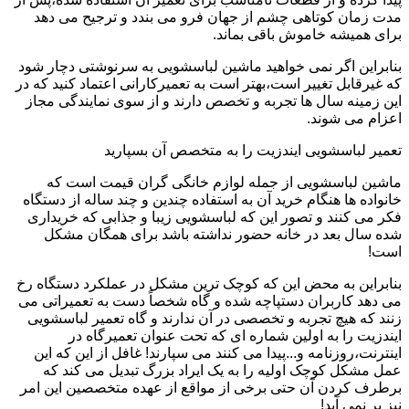
مدت زمان کوتاهی چشم از جهان فرو می بندد و ترجیح می دهد
برای همیشه خاموش باقی بماند.
بنابراین اگر نمی خواهید ماشین لباسشویی به سرنوشتی دچار شود
که غیرقابل تغییر است،بهتر است به تعمیرکارانی اعتماد کنید که در
این زمینه سال ها تجربه و تخصص دارند و از سوی نمایندگی مجاز
اعزام می شوند.
تعمیر لباسشویی ایندزیت را به متخصص آن بسپارید
ماشین لباسشویی از جمله لوازم خانگی گران قیمت است که
خانواده ها هنگام خرید آن به استفاده چندین و چند ساله از دستگاه
فکر می کنند و تصور این که لباسشویی زیبا و جذابی که خریداری
شده سال بعد در خانه حضور نداشته باشد برای همگان مشکل
است!
بنابراین به محض این که کوچک ترین مشکل در عملکرد دستگاه رخ
می دهد کاربران دستپاچه شده و گاه شخصاً دست به تعمیراتی می
زنند که هیچ تجربه و تخصصی در آن ندارند و گاه تعمیر لباسشویی
ایندزیت را به اولین شماره ای که تحت عنوان تعمیرگاه در
اینترنت،روزنامه و...پیدا می کنند می سپارند! غافل از این که این
عمل مشکل کوچک اولیه را به یک ایراد بزرگ تبدیل می کند که
برطرف کردن آن حتی برخی از مواقع از عهده متخصصین این امر
نیز بر نمی آید!