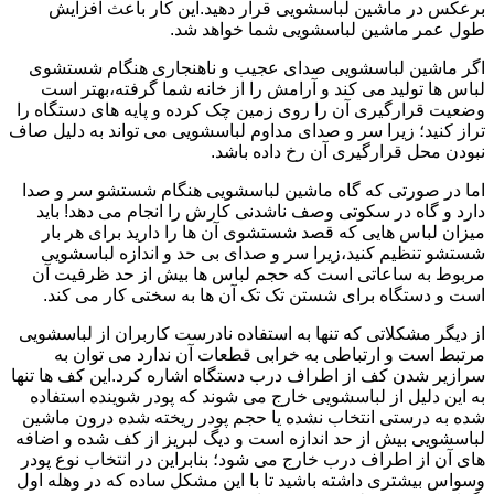
برعکس در ماشین لباسشویی قرار دهید.این کار باعث افزایش
طول عمر ماشین لباسشویی شما خواهد شد.
اگر ماشین لباسشویی صدای عجیب و ناهنجاری هنگام شستشوی
لباس ها تولید می کند و آرامش را از خانه شما گرفته،بهتر است
وضعیت قرارگیری آن را روی زمین چک کرده و پایه های دستگاه را
تراز کنید؛ زیرا سر و صدای مداوم لباسشویی می تواند به دلیل صاف
نبودن محل قرارگیری آن رخ داده باشد.
اما در صورتی که گاه ماشین لباسشویی هنگام شستشو سر و صدا
دارد و گاه در سکوتی وصف ناشدنی کارش را انجام می دهد! باید
میزان لباس هایی که قصد شستشوی آن ها را دارید برای هر بار
شستشو تنظیم کنید،زیرا سر و صدای بی حد و اندازه لباسشویی
مربوط به ساعاتی است که حجم لباس ها بیش از حد ظرفیت آن
است و دستگاه برای شستن تک تک آن ها به سختی کار می کند.
از دیگر مشکلاتی که تنها به استفاده نادرست کاربران از لباسشویی
مرتبط است و ارتباطی به خرابی قطعات آن ندارد می توان به
سرازیر شدن کف از اطراف درب دستگاه اشاره کرد.این کف ها تنها
به این دلیل از لباسشویی خارج می شوند که پودر شوینده استفاده
شده به درستی انتخاب نشده یا حجم پودر ریخته شده درون ماشین
لباسشویی بیش از حد اندازه است و دیگ لبریز از کف شده و اضافه
های آن از اطراف درب خارج می شود؛ بنابراین در انتخاب نوع پودر
وسواس بیشتری داشته باشید تا با این مشکل ساده که در وهله اول