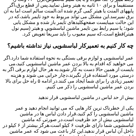
مستقیماً و برای ۱۰ ﺛﺎﻧﯿﻪ ﺑﻪ ﻫﯿﺘﺮ وصل نمایید.ﭘﺲ از ﻗﻄﻊ ﺑﺮق،اﮔﺮ
پایههای اﻟﻤﻨﺖ یا هیتر کمی ﮔﺮم ﺷﺪه اند،اﻟﻤﻨﺖ ﺳﺎﻟﻢ است اما ﺑﻪ آن
ﺑﺮق نمیرسد.اﯾﻦ ﻣﺸﮑﻞ می تواند مربوط به ﺧﻮد ﺗﺎﯾﻤﺮ باشد،ﮐﻪ در
این حالت میبایست صفحهکلیدهای ﺗﺎﯾﻤﺮ باز شده و مشکل یابی
شود؛ ﯾﺎ ﺳﯿﻢ راﺑﻂ ﺑﯿﻦ ﺗﺎﯾﻤﺮ ماشین لباسشویی و ﻫﯿﺘﺮ (سیم ﻧﻮل
ﻫﯿﺘﺮ)ﻗﻄﻊ اﺳﺖ،ﮐﻪ ﺳﯿﻢ ﻣﻌﯿﻮب را ﺑﺎﯾﺪ سریعاً ﺗﻌﻮﯾﺾ کرد.
چه کار کنیم به تعمیرکار لباسشویی نیاز نداشته باشیم؟
عمر لباسشویی و لوازم برقی بستگی به نحوه استفاده شما دارد.اگر
می خواهید که اقدام به بالا بردن عمر ماشین لباسشویی کنید،می
بایست از همین حالا دست به کار شوید.به هر حال لوازم برقی اگر به
درستی مورد استفاده قرار نگیرند،دچار خرابی می شوند و هزینه
تعمیر زیادی را برای شما ایجاد می کنند.در ادامه ۵ راه حل برای بالا
بردن عمر ماشین لباسشویی را ذکر می کنیم.
بیش از حد لباس در ماشین لباسشویی قرار ندهید
یکی از خطرناک ترین کار هایی که می توانید انجام دهید و عمر
ماشین لباسشویی را کم کنید،قرار دادن لباس ها در ماشین
لباسشویی بیش از حد ظرفیت است.در صورتی که ماشین
لباسشویی شما دارای ظرفیت ۶ کیلو است،هرگز بیشتر از ۶ کیلو در
داخل آن لباس قرار ندهید.این کار باعث می شود که عمر ماشین