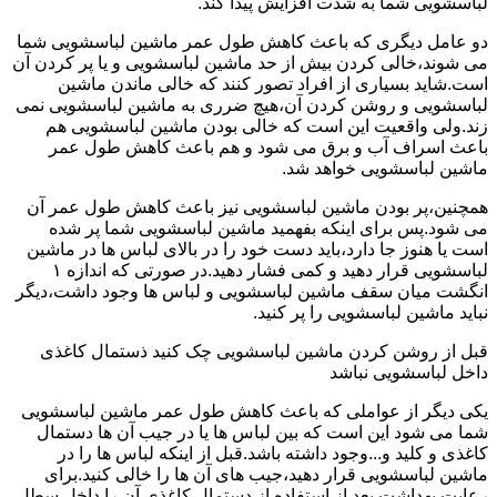
لباسشویی شما به شدت افزایش پیدا کند.
دو عامل دیگری که باعث کاهش طول عمر ماشین لباسشویی شما
می شوند،خالی کردن بیش از حد ماشین لباسشویی و یا پر کردن آن
است.شاید بسیاری از افراد تصور کنند که خالی ماندن ماشین
لباسشویی و روشن کردن آن،هیچ ضرری به ماشین لباسشویی نمی
زند.ولی واقعیت این است که خالی بودن ماشین لباسشویی هم
باعث اسراف آب و برق می شود و هم باعث کاهش طول عمر
ماشین لباسشویی خواهد شد.
همچنین،پر بودن ماشین لباسشویی نیز باعث کاهش طول عمر آن
می شود.پس برای اینکه بفهمید ماشین لباسشویی شما پر شده
است یا هنوز جا دارد،باید دست خود را در بالای لباس ها در ماشین
لباسشویی قرار دهید و کمی فشار دهید.در صورتی که اندازه ۱
انگشت میان سقف ماشین لباسشویی و لباس ها وجود داشت،دیگر
نباید ماشین لباسشویی را پر کنید.
قبل از روشن کردن ماشین لباسشویی چک کنید ذستمال کاغذی
داخل لباسشویی نباشد
یکی دیگر از عواملی که باعث کاهش طول عمر ماشین لباسشویی
شما می شود این است که بین لباس ها یا در جیب آن ها دستمال
کاغذی و کلید و...وجود داشته باشد.قبل از اینکه لباس ها را در
ماشین لباسشویی قرار دهید،جیب های آن ها را خالی کنید.برای
رعایت بهداشت بعد از استفاده از دستمال کاغذی آن را داخل سطل