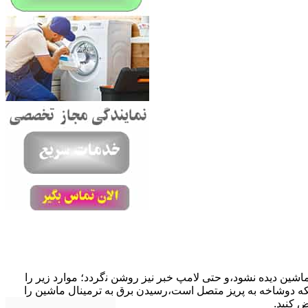
ﺎﺷﯿﻦ دﯾﺪه نشود،و حتی ﻻﻣﭗ ﺧﺒﺮ ﻧﯿﺰ روﺷﻦ ﻧگردد؛ موارد زیر را
ﮐﺎﺑﻞ راﺑﻂ ﻣﻌﯿﻮب ﺷﺪه است.نحوه رفع:درحالیکه دوﺷﺎﺧﻪ ﺑﻪ ﭘﺮﯾﺰ ﻣﺘﺼﻞ اﺳﺖ،رﺳﯿﺪن ﺑﺮق ﺑﻪ ﺗﺮﻣﯿﻨﺎل ﻣﺎﺷﯿﻦ را
ﺾ کنید.