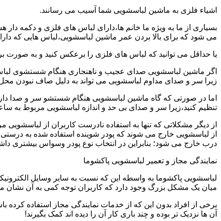
اشیاء فلزی به ماشین لباسشویی شما آسیب می رسانند.
بسیاری از ما به ویژه ما خانم ها،دارای لباس های فلزی و دکمه دار 
می شود که برای بالا بردن عمر ماشین لباسشویی،لباس هایی که دارای
یا حداقل می توانید که لباس های فلزی را برعکس کنید و به صورت 
اگر ماشین لباسشویی صدای عجیب و ناهنجاری هنگام شستشوی لباس ها 
زیرا سر و صدای مداوم لباسشویی می تواند به دلیل صاف نبودن محل 
اما در صورتی که گاه ماشین لباسشویی هنگام شستشو سر و صدا دارد
تنظیم کنید،زیرا سر و صدای بی حد و اندازه لباسشویی مربوط به س
از دیگر مشکلاتی که تنها به استفاده نادرست کاربران از لباسشویی م
از لباسشویی خارج می شوند که پودر شوینده استفاده شده به درستی 
درب خارج می شود؛ بنابراین در انتخاب نوع پودر وسواس بیشتری داشته
نمایندگی مجاز و تعمیر لباسشویی پاکشوما
لباسشویی پاکشوما به واسطه این که نسبت به سایر وسایل الکترونیکی 
میان یک مشکل بزرگ وجود دارد که کاربران توجه کمی به آن نشان می ده
برخی از افراد بدون این که از خدمات نمایندگی مجاز استفاده کرده باش
آن ها نزدیک تر بوده و چند باری کار آن را دیده اند کمک بگیرند!