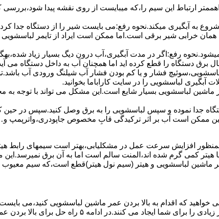
اهممتر ارﺗﺒﺎط اﯾﻦ ﺳﯿﻢ را،ﮐﻪ میبایست از روی ﻧﻘﺸﻪ ﭘﯿﺪا ﺷﻮد،بررسی 
 ﺷﺮوع ﺑﻪ آﺑﮕﯿﺮی میکند.نحوه رﻓﻊ:می بایست ﺷﯿﺮ را از دستگاه جدا کر
 همان خرابی شیر برقی است.اما ممکن است ایراد از تایمر لباسشویی 
ﻊ نمیشود.نحوه رﻓﻊ:اﮔﺮ در ﻣﺪت آﺑﮕﯿﺮی،آب درون دﯾﮓ ﺑﺴﯿﺎر زﯾﺎد ﺷﺪه،بهگ
ق دستگاه را قطع کرده اید اما همچنان آب به داخل دستگاه می آید،
باسشویی،سوئیچ فشار و یا کم بودن فشار آب شیلنگ ورودی آب باشد.
 آبگیری لباسشویی را در سایت کاراباما بخوانید.
 از ماشین لباسشویی بسیار شایع است.این مشکل می تواند با توجه به 
تگاه ﺟﺪا ﻧﻤﻮده و ﺳﭙﺲ لباسشویی را ﺑﻪ ﺑﺮق وصل ﮐﻨﯿﺪ.سپس در حین ک
 ﻣﻤﮑﻦ اﺳﺖ آب بر اثر ﺗﺮﮐﯿﺪﮔﯽ قابِ ﻣﺨﺼﻮص ﺟﺎﭘﻮدری،واترپمپ و…جم
اﻟﻤﻨﺖ یا هیتر کمی ﮔﺮم ﺷﺪه اند،اﻟﻤﻨﺖ ﺳﺎﻟﻢ است اما ﺑﻪ آن ﺑﺮق نمیرسد.ا
ﻤﺮ ماشین لباسشویی و ﻫﯿﺘﺮ (سیم ﻧﻮل ﻫﯿﺘﺮ)ﻗﻄﻊ اﺳﺖ،ﮐﻪ ﺳﯿﻢ ﻣﻌﯿﻮب را 
 خواهید که اقدام به بالا بردن عمر ماشین لباسشویی کنید،می بایست ا
امه ۵ راه حل برای بالا بردن عمر ماشین لباسشویی را ذکر می کنیم.