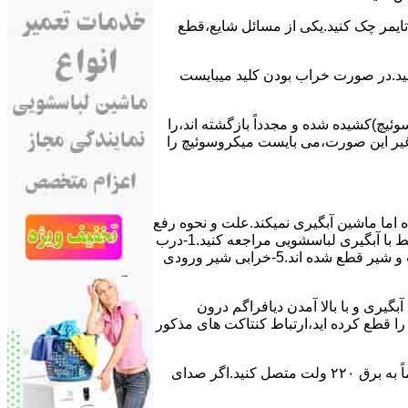
ﯽ ﺗﺎﯾﻤﺮ چک کنید.یکی از مسائل شایع،ﻗﻄﻊ
 ﮐﻨﯿﺪ.در ﺻﻮرت ﺧﺮاب ﺑﻮدن ﮐﻠﯿﺪ میبایست
ﯿﭻ)کشیده شده و مجدداً بازگشته اند،را
ر ﻏﯿﺮ اﯾﻦ ﺻﻮرت،می بایست ﻣﯿﮑﺮوﺳﻮﺋﯿﭻ را
اﻣﺎ ﻣﺎﺷﯿﻦ آﺑﮕﯿﺮی نمیکند.ﻋﻠﺖ و نحوه رﻓﻊ
مشکل:آبگیری کند ماشین لباسشویی و یا آبگیر نکردن آن می تواند دلایل متفاوتی داشته باشد.برای مطالعه بیشتر می توانید به مشکلات مرتبط با آبگیری لباسشویی مراجعه کنید.1-درب
ﻣﺎﺷﯿﻦ ﺑﺎز اﺳﺖ.2-ﻣﯿﮑﺮوﺳﻮﺋﯿﭻ ﺧﺮاب اﺳﺖ.3-ﻫﯿﺪرواﺳﺘﺎت ﺧﺮاب اﺳﺖ.4-سیمهای راﺑﻂ ﺑﯿﻦ ﮐﻠﯿﺪ ﺗﺎﯾﻤﺮ لباسشویی،ﻣﯿﮑﺮوﺳﻮﺋﯿﭻ،ﻫﯿﺪرواﺳﺘﺎت و ﺷﯿﺮ ﻗﻄﻊ ﺷﺪه اند.5-خرابی شیر ورودی
اﺳﺖ.نحوه رﻓﻊ:ﭘﺲ از اﺗﻤﺎم عمل آﺑﮕﯿﺮی و ﺑﺎ ﺑﺎﻻ آﻣﺪن دﯾﺎﻓﺮاﮔﻢ درون
لیکه ﺑﺮق ﻣﺎﺷﯿﻦ را ﻗﻄﻊ کرده اید،ارﺗﺒﺎط ﮐﻨﺘﺎﮐﺖ ﻫﺎی ﻣﺬﮐﻮر
۲٫ ﻣﻮﺗﻮر ﺗﺎﯾﻤﺮ لباسشویی ﺳﻮﺧﺘﻪ اﺳﺖ.نحوه رﻓﻊ:سیمهای ﺑﻮﺑﯿﻦ ﻣﻮﺗﻮر ﺗﺎﯾﻤﺮ ماشین لباسشویی را از ﺳﺎﯾﺮ قسمتهای ﻣﺪار ﺟﺪا کرده و مستقیماً ﺑﻪ برق ۲۲۰ وﻟﺖ ﻣﺘﺼﻞ کنید.اﮔﺮ ﺻﺪای