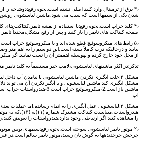
۳٫ ﺑﺮق از ﺗﺮﻣﯿﻨﺎل وارد ﮐﻠﯿﺪ اﺻﻠﯽ ﻧﺸﺪه است.نحوه رﻓﻊ:دوشاخه را از
شدن ﯾﮑﯽ از سیمها است که سبب می شود،ﻣﺎﺷﯿﻦ لباسشویی روﺷﻦ 
۴٫ ﮐﻠﯿﺪ ﺧﺮاب اﺳﺖ.نحوه رفع:ﺑﺎ اﺳﺘﻔﺎده از ﻧﻘﺸﻪ ﺗﺎﯾﻤﺮ،ﮐﻨﺘﺎﮐﺖ ﻫﺎی 
ﺻﻔﺤﻪ ﮐﻨﺘﺎﮐﺖ ﻫﺎی ﺗﺎﯾﻤﺮ را باز کنید و ﭘﺲ از رﻓﻊ مشکل،مجدداً ﺗﺎﯾﻤﺮ را
۵٫ رابط های ﻣﯿﮑﺮوﺳﻮﺋﯿﭻ ﻗﻄﻊ شده اند و ﯾﺎ ﻣﯿﮑﺮوﺳﻮﺋﯿﭻ ﺧﺮاب اﺳﺖ.
ﺑﯿﺎﺑﯿﺪ و درحالیکه درب کاملاً ﺑﺴﺘﻪ اﺳﺖ،اﯾﻦ دو ﺳﯿﻢ را ﺑﻪ اﻫﻢ ﻣﺘﺮ
از ﻣﺤﻞ خود ﺧﺎرج کرده و بهوسیله اهممتر آن را ﺗﺴﺖ ﻧﻤﺎﯾﯿﺪ.اﮔﺮ ﻣﯿﮑ
ﺗﺬﮐﺮ:در اﮐﺜﺮ ماشینهای لباسشویی،ﻻﻣﭗ ﺧﺒﺮ مستقیماً ﺑﻪ ﮐﻠﯿﺪ ﺗﺎﯾﻤﺮ 
مشکل ۲:علت آبگیری نکردن ماشین لباسشویی یا نیامدن آب د
آب
ﻫﯿﺪرواﺳﺘﺎت،میبا
را ﻣﺸﺎﻫﺪه کنید.اﮔﺮ ارﺗﺒﺎطی وجود ندارد،ﻫﯿﺪرواﺳﺘﺎت را ﺗﻌﻮﯾﺾ ﮐﻨﯿﺪ،ز
ﭼﺮﺧﺶ چرخدندهها به گوش تان رﺳﯿﺪ،ﻣﻮﺗﻮر ﺗﺎﯾﻤﺮ ﺳﺎﻟﻢ اﺳﺖ.در ﻏﯿﺮ اﯾ