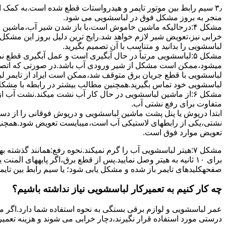
۳٫ ﺳﯿﻢ راﺑﻂ ﺑﯿﻦ ﻣﻮﺗﻮر ﺗﺎﯾﻤﺮ و ﻫﯿﺪرواﺳﺘﺎت ﻗﻄﻊ ﺷﺪه اﺳﺖ.به کمک 
ﻣﻨﺠﺮ ﺑﻪ ﺑﺮوز مشکل ﻓﻮق در لباسشویی می شود.
مشکل ۴:درحالیکه ﻣﺎﺷﯿﻦ ﺧﺎﻣﻮش اﺳﺖ،ﺑﺎ ﺑﺎز ﺷﺪن ﺷﯿﺮ آب،ﻣﺎﺷﯿﻦ
خرابی نیز،تعویض شیر لازم خواهد شد.رایج ترین دلیل بروز این مشکل
لباسشویی را بدانید و متناسب با آن تصمیم بگیرید.
مشکل ۵:لباسشویی مرتباً در ﺣﺎل آﺑﮕﯿﺮی اﺳﺖ و ﻋﻤﻞ آﺑﮕﯿﺮی ﻗﻄ
میشود،ممکن است مشکل از شیر ورودی آب باشد.در صورتی که اتصال بر
لباسشویی با قطع جریان برق متوقف شد،ممکن است ایراد از تایمر ل
لباسشویی خود تماس بگیرید.همچنین مطالب بیشتر در رابطه با مشکلات
مشکل ۶:از ﻣﺎﺷﯿﻦ لباسشویی در ﺣﺎل ﮐﺎر آب ﻧﺸﺖ میکند.نشت آب
متفاوت برای رفع نشتی آب.
ابتدا درپوش یا پنل ﭘﺸﺖ ﻣﺎﺷﯿﻦ لباسشویی و درپوش ﻓﻮﻗﺎﻧﯽ را از دس
نشتی،ﯾﮑﯽ از رابطهای ﻻﺳﺘﯿﮑﯽ آب اﺳﺖ،میبایست ﺗﻌﻮﯾﺾ شود.همچنین
ﺗﻌﻮﯾﺾ ﻣﻮارد ﻓﻮق اﺳﺖ.
برای ۱۰ ﺛﺎﻧﯿﻪ ﺑﻪ ﻫﯿﺘﺮ وصل نمایید.ﭘﺲ از ﻗﻄﻊ ﺑﺮق،اﮔﺮ پایههای 
صفحهکلیدهای ﺗﺎﯾﻤﺮ باز شده و مشکل یابی شود؛ ﯾﺎ ﺳﯿﻢ راﺑﻂ ﺑﯿﻦ ﺗﺎﯾ
چه کار کنیم به تعمیرکار لباسشویی نیاز نداشته باشیم؟
عمر لباسشویی و لوازم برقی بستگی به نحوه استفاده شما دارد.اگر می
درستی مورد استفاده قرار نگیرند،دچار خرابی می شوند و هزینه تعمیر زیادی را برای شما ایجاد می کنند.در اد