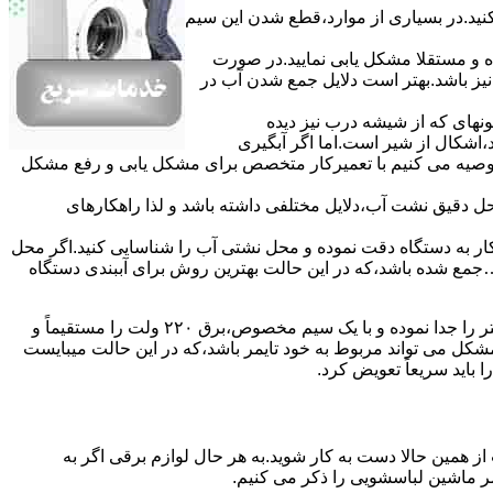
ﮐﻨﯿﺪ.در ﺑﺴﯿﺎری از موارد،ﻗﻄﻊ ﺷﺪن اﯾﻦ ﺳﯿﻢ
ده و مستقلا مشکل یابی نمایید.در صورت
نیز باشد.بهتر است دلایل جمع شدن آب در
ونهای ﮐﻪ از ﺷﯿﺸﻪ درب ﻧﯿﺰ دﯾﺪه
اشکال از شیر است.اما اگر آبگیری
توصیه می کنیم با تعمیرکار متخصص برای مشکل یابی و رفع مشکل
محل دقیق نشت آب،دلایل مختلفی داشته باشد و لذا راهکارهای
ار به دستگاه دقت نموده و ﻣﺤﻞ نشتی آب را ﺷﻨﺎﺳﺎﯾﯽ کنید.اﮔﺮ ﻣﺤﻞ
ع شده ﺑﺎﺷﺪ،ﮐﻪ در این حالت بهترین روش برای آببندی دستگاه
مشکل ۷:ﻫﯿﺘﺮ لباسشویی آب را ﮔﺮم نمیکند.نحوه رﻓﻊ:ﻫﻤﺎﻧﻨﺪ ﮔﺬﺷﺘﻪ بهمنظور اﻓﺰاﯾﺶ ﺳﺮﻋﺖ ﻋﻤﻞ در مشکلیابی،بهتر است سیمهای راﺑﻂ ﻫﯿﺘﺮ را ﺟﺪا ﻧﻤﻮده و ﺑﺎ ﯾﮏ ﺳﯿﻢ ﻣﺨﺼﻮص،برق ۲۲۰ ولت را مستقیماً و
ﯾﻦ ﻣﺸﮑﻞ می تواند مربوط به ﺧﻮد ﺗﺎﯾﻤﺮ باشد،ﮐﻪ در این حالت میبایست
ﺑﺎﯾﺪ سریعاً ﺗﻌﻮﯾﺾ کرد.
ز همین حالا دست به کار شوید.به هر حال لوازم برقی اگر به