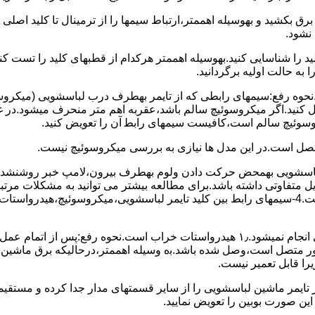
 ﺑﺮق بکشید و بهوسیله اهممتر،ارﺗﺒﺎط سیمها را از ﺗﺮﻣﯿﻨﺎل ﺗﺎ ﮐﻠﯿﺪ اﺻﻠ
نشود.
ﮐﻠﯿﺪ را ﺷﻨﺎﺳﺎﯾﯽ کنید.بهوسیله اهممتر هرکدام از قطبهای ﮐﻠﯿﺪ را ﺗﺴﺖ
 به حالت اوﻟﯿﻪ برگردانید.
نحوه رفع:سیمهای راﺑﻄﯽ ﮐﻪ از ﺗﺎﯾﻤﺮ بهطرف درب لباسشویی (ﻣﯿﮑﺮوﺳﻮﺋ
 وصل کنید.اﮔﺮ ﻣﯿﮑﺮوﺳﻮﺋﯿﭻ ﺳﺎﻟﻢ ﺑﺎﺷﺪ،ﻋﻘﺮﺑﻪ اهم متر ﻣﻨﺤﺮف میشود.د
ﺮوﺳﻮﺋﯿﭻ ﺳﺎﻟﻢ اﺳﺖ،ﮐﺎﻓﯿﺴﺖ سیمهای راﺑﻄ آن را ﺗﻌﻮﯾﺾ کنید.
ﻣﺘﺼﻞ اﺳﺖ.در اﯾﻦ مدل ها ﻧﯿﺎزی ﺑﻪ بررسی ﻣﯿﮑﺮوﺳﻮﺋﯿﭻ نیست.
اخل لباسشویی بهمحض ﺣﺮﮐﺖ دادن وﻟﻮم بهطرف ﺑﯿﺮون،ﻻﻣﭗ ﺧﺒﺮ روشنشده 
مشکل ۳:لباسشویی ﻋﻤﻞ آﺑﮕﯿﺮی را ﺑﻪ اﺗﻤﺎم رﺳﺎﻧﺪه،اﻣﺎ ﻋﻤﻠﯿﺎت ﺑﻌﺪی اﻧﺠﺎم نمیشود.۱٫ ﻫﯿﺪرواﺳﺘﺎت ﺧﺮاب 
یست ﮐﻨﺘﺎﮐﺖ ﻣﺸﺘﺮک شماره (۱۱)به (۱۳)،ﮐﻪ ﺑﻪ ﻣﻮﺗﻮر ﻣﺘﺼﻞ اﺳﺖ،وﺻﻞ ﺷﺪه ﺑﺎﺷﺪ.ﺑه وسیله اهممتر،درحا
ﯾﺮا قابل ﺗﻌﻤﯿﺮ نیست.
ﻦ ﺻﻮرت ﺑﻮﺑﯿﻦ را ﺗﻌﻮﯾﺾ ﻧﻤﺎﯾﯿﺪ.