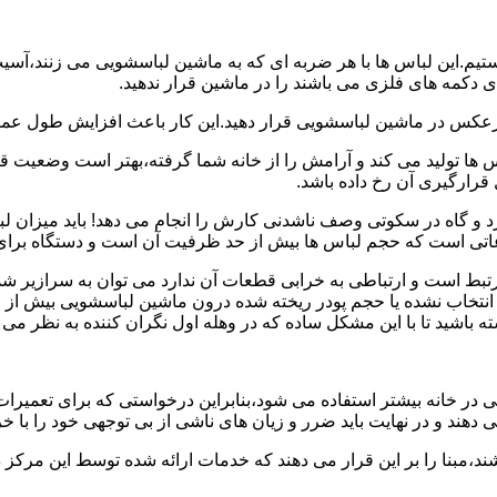
هستیم.این لباس ها با هر ضربه ای که به ماشین لباسشویی می زنند،آس
 دکمه های فلزی می باشند را در ماشین قرار ندهید.
برعکس در ماشین لباسشویی قرار دهید.این کار باعث افزایش طول عم
تولید می کند و آرامش را از خانه شما گرفته،بهتر است وضعیت قرارگ
قرارگیری آن رخ داده باشد.
 و گاه در سکوتی وصف ناشدنی کارش را انجام می دهد! باید میزان ل
اعاتی است که حجم لباس ها بیش از حد ظرفیت آن است و دستگاه برای
رتبط است و ارتباطی به خرابی قطعات آن ندارد می توان به سرازیر شد
انتخاب نشده یا حجم پودر ریخته شده درون ماشین لباسشویی بیش از ح
 باشید تا با این مشکل ساده که در وهله اول نگران کننده به نظر می
در خانه بیشتر استفاده می شود،بنابراین درخواستی که برای تعمیرات 
ند و در نهایت باید ضرر و زیان های ناشی از بی توجهی خود را با خری
ند،مبنا را بر این قرار می دهند که خدمات ارائه شده توسط این مرکز د