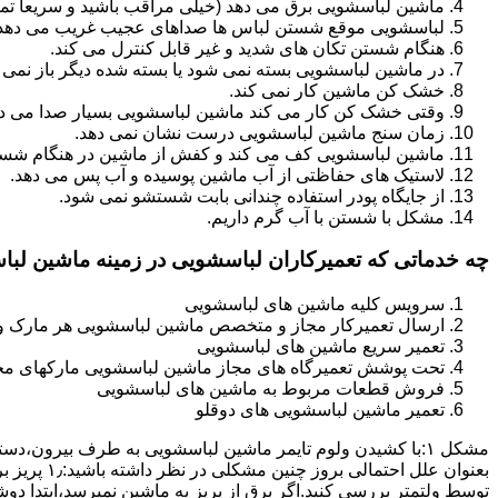
ماشین لباسشویی برق می دهد (خیلی مراقب باشید و سریعا تما
لباسشویی موقع شستن لباس ها صداهای عجیب غریب می دهد
هنگام شستن تکان های شدید و غیر قابل کنترل می کند.
در ماشین لباسشویی بسته نمی شود یا بسته شده دیگر باز نمی 
خشک کن ماشین کار نمی کند.
وقتی خشک کن کار می کند ماشین لباسشویی بسیار صدا می ده
زمان سنج ماشین لباسشویی درست نشان نمی دهد.
ماشین لباسشویی کف می کند و کفش از ماشین در هنگام شستن
لاستیک های حفاظتی از آب ماشین پوسیده و آب پس می دهد.
از جایگاه پودر استفاده چندانی بابت شستشو نمی شود.
مشکل با شستن با آب گرم داریم.
چه خدماتی که تعمیرکاران لباسشویی در زمینه ماشین لب
سرویس کلیه ماشین های لباسشویی
ارسال تعمیرکار مجاز و متخصص ماشین لباسشویی هر مارک و 
تعمیر سریع ماشین های لباسشویی
تحت پوشش تعمیرگاه های مجاز ماشین لباسشویی مارکهای م
فروش قطعات مربوط به ماشین های لباسشویی
تعمیر ماشین لباسشویی های دوقلو
مشکل ۱:ﺑﺎ ﮐﺸﯿﺪن وﻟﻮم ﺗﺎﯾﻤﺮ ماشین لباسشویی به طرف ﺑﯿﺮون
ﺗﻮﺳﻂ ولتمتر بررسی ﮐﻨﯿﺪ.اﮔﺮ ﺑﺮق از ﭘﺮﯾﺰ ﺑﻪ ﻣﺎﺷﯿﻦ نمیرسد،اﺑﺘﺪا دو