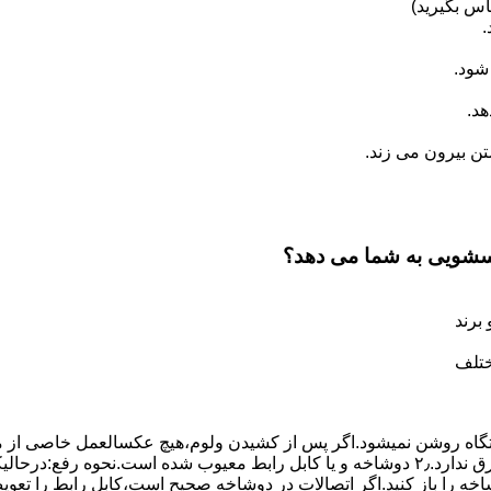
س بگیرید)
.
شود.
د.
 بیرون می زند.
اسشویی به شما می دهد؟
برند
ختلف
،دستگاه روﺷﻦ نمیشود.اﮔﺮ ﭘﺲ از ﮐﺸﯿﺪن وﻟﻮم،ﻫﯿﭻ عکسالعمل ﺧﺎﺻﯽ از ﻣ
بعنوان ﻋﻠﻞ احتمالی بروز چنین مشکلی در نظر داشته باشید:۱٫ ﭘﺮﯾﺰ ﺑﺮق ﻧﺪارد.۲٫ دوﺷﺎﺧﻪ و ﯾﺎ 
شاخه را باز کنید.اﮔﺮ اﺗﺼﺎﻻت در دوشاخه ﺻﺤﯿﺢ اﺳﺖ،ﮐﺎﺑﻞ راﺑﻂ را ﺗﻌﻮﯾ