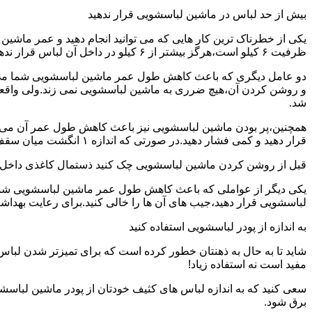
بیش از حد لباس در ماشین لباسشویی قرار ندهید
یکی از خطرناک ترین کار هایی که می توانید انجام دهید و عمر ماش
ظرفیت ۶ کیلو است،هرگز بیشتر از ۶ کیلو در داخل آن لباس قرار ندهید.این کار باعث می شود که عمر ماشین لباسشویی شما به شدت افزایش پیدا کند.
دو عامل دیگری که باعث کاهش طول عمر ماشین لباسشویی شما می شو
و روشن کردن آن،هیچ ضرری به ماشین لباسشویی نمی زند.ولی واق
شد.
همچنین،پر بودن ماشین لباسشویی نیز باعث کاهش طول عمر آن می شود
قرار دهید و کمی فشار دهید.در صورتی که اندازه ۱ انگشت میان سقف ماشین لباسشویی و لباس ها وجود داشت،دیگر نباید ماشین لباسشویی را پر کنید.
قبل از روشن کردن ماشین لباسشویی چک کنید ذستمال کاغذی داخل 
یکی دیگر از عواملی که باعث کاهش طول عمر ماشین لباسشویی شما می 
لباسشویی قرار دهید،جیب های آن ها را خالی کنید.برای رعایت بهداش
به اندازه از پودر لباسشویی استفاده کنید
شاید تا به حال به ذهنتان خطور کرده است که برای تمیزتر شدن لباس
مفید است نه استفاده زیاد!
سعی کنید که به اندازه لباس های کثیف خودتان از پودر ماشین لباسش
برق شود.