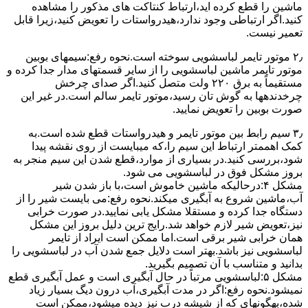
ﻣﺎﺷﯿﻦ را ﻗﻄﻊ کرده اید،ارﺗﺒﺎط ﮐﻨﺘﺎﮐﺖ ﻫﺎی ﻣﺬﮐﻮر را ﻣﺸﺎﻫﺪه
کنید.اﮔﺮ ارﺗﺒﺎطی وجود ندارد،ﻫﯿﺪرواﺳﺘﺎت را ﺗﻌﻮﯾﺾ ﮐﻨﯿﺪ،زﯾﺮا قابل
ﺗﻌﻤﯿﺮ نیست.
۲٫ ﻣﻮﺗﻮر ﺗﺎﯾﻤﺮ لباسشویی ﺳﻮﺧﺘﻪ اﺳﺖ.نحوه رﻓﻊ:سیمهای ﺑﻮﺑﯿﻦ
ﻣﻮﺗﻮر ﺗﺎﯾﻤﺮ ماشین لباسشویی را از ﺳﺎﯾﺮ قسمتهای ﻣﺪار ﺟﺪا کرده و
مستقیماً ﺑﻪ برق ۲۲۰ وﻟﺖ ﻣﺘﺼﻞ کنید.اﮔﺮ ﺻﺪای ﭼﺮﺧﺶ
چرخدندهها به گوش تان رﺳﯿﺪ،ﻣﻮﺗﻮر ﺗﺎﯾﻤﺮ ﺳﺎﻟﻢ اﺳﺖ.در ﻏﯿﺮ اﯾﻦ
ﺻﻮرت ﺑﻮﺑﯿﻦ را ﺗﻌﻮﯾﺾ ﻧﻤﺎﯾﯿﺪ.
۳٫ ﺳﯿﻢ راﺑﻂ ﺑﯿﻦ ﻣﻮﺗﻮر ﺗﺎﯾﻤﺮ و ﻫﯿﺪرواﺳﺘﺎت ﻗﻄﻊ ﺷﺪه اﺳﺖ.به
کمک اهممتر ارﺗﺒﺎط اﯾﻦ ﺳﯿﻢ را،ﮐﻪ میبایست از روی ﻧﻘﺸﻪ ﭘﯿﺪا
ﺷﻮد،بررسی ﮐﻨﯿﺪ.در ﺑﺴﯿﺎری از موارد،ﻗﻄﻊ ﺷﺪن اﯾﻦ ﺳﯿﻢ ﻣﻨﺠﺮ ﺑﻪ
ﺑﺮوز مشکل ﻓﻮق در لباسشویی می شود.
مشکل ۴:درحالیکه ﻣﺎﺷﯿﻦ ﺧﺎﻣﻮش اﺳﺖ،ﺑﺎ ﺑﺎز ﺷﺪن ﺷﯿﺮ
آب،ﻣﺎﺷﯿﻦ ﺷﺮوع ﺑﻪ آﺑﮕﯿﺮی میکند.نحوه رﻓﻊ:می بایست ﺷﯿﺮ را از
دستگاه جدا کرده و مستقلا مشکل یابی نمایید.در صورت خرابی
نیز،تعویض شیر لازم خواهد شد.رایج ترین دلیل بروز این مشکل
همان خرابی شیر برقی است.اما ممکن است ایراد از تایمر
لباسشویی نیز باشد.بهتر است دلایل جمع شدن آب در لباسشویی را
بدانید و متناسب با آن تصمیم بگیرید.
مشکل ۵:لباسشویی مرتباً در ﺣﺎل آﺑﮕﯿﺮی اﺳﺖ و ﻋﻤﻞ آﺑﮕﯿﺮی ﻗﻄﻊ
نمیشود.نحوه رﻓﻊ:اﮔﺮ در ﻣﺪت آﺑﮕﯿﺮی،آب درون دﯾﮓ ﺑﺴﯿﺎر زﯾﺎد
ﺷﺪه،بهگونهای ﮐﻪ از ﺷﯿﺸﻪ درب ﻧﯿﺰ دﯾﺪه میشود،ممکن است