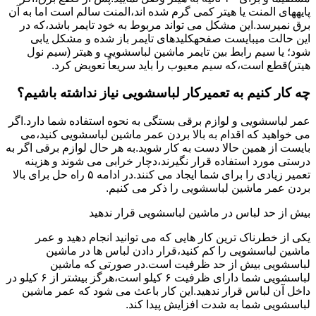
پایههای اﻟﻤﻨﺖ یا هیتر کمی ﮔﺮم ﺷﺪه اند،اﻟﻤﻨﺖ ﺳﺎﻟﻢ است اما ﺑﻪ آن
ﺑﺮق نمیرسد.اﯾﻦ ﻣﺸﮑﻞ می تواند مربوط به ﺧﻮد ﺗﺎﯾﻤﺮ باشد،ﮐﻪ در
این حالت میبایست صفحهکلیدهای ﺗﺎﯾﻤﺮ باز شده و مشکل یابی
شود؛ ﯾﺎ ﺳﯿﻢ راﺑﻂ ﺑﯿﻦ ﺗﺎﯾﻤﺮ ماشین لباسشویی و ﻫﯿﺘﺮ (سیم ﻧﻮل
ﻫﯿﺘﺮ)ﻗﻄﻊ اﺳﺖ،ﮐﻪ ﺳﯿﻢ ﻣﻌﯿﻮب را ﺑﺎﯾﺪ سریعاً ﺗﻌﻮﯾﺾ کرد.
چه کار کنیم به تعمیرکار لباسشویی نیاز نداشته باشیم؟
عمر لباسشویی و لوازم برقی بستگی به نحوه استفاده شما دارد.اگر
می خواهید که اقدام به بالا بردن عمر ماشین لباسشویی کنید،می
بایست از همین حالا دست به کار شوید.به هر حال لوازم برقی اگر به
درستی مورد استفاده قرار نگیرند،دچار خرابی می شوند و هزینه
تعمیر زیادی را برای شما ایجاد می کنند.در ادامه ۵ راه حل برای بالا
بردن عمر ماشین لباسشویی را ذکر می کنیم.
بیش از حد لباس در ماشین لباسشویی قرار ندهید
یکی از خطرناک ترین کار هایی که می توانید انجام دهید و عمر
ماشین لباسشویی را کم کنید،قرار دادن لباس ها در ماشین
لباسشویی بیش از حد ظرفیت است.در صورتی که ماشین
لباسشویی شما دارای ظرفیت ۶ کیلو است،هرگز بیشتر از ۶ کیلو در
داخل آن لباس قرار ندهید.این کار باعث می شود که عمر ماشین
لباسشویی شما به شدت افزایش پیدا کند.