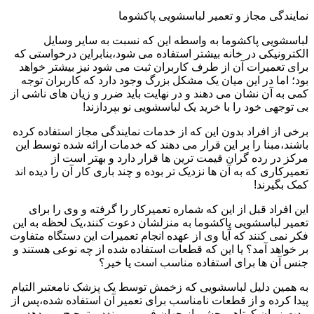
نمایندگی مجاز و تعمیر لباسشویی پاکشوما
لباسشویی پاکشوما به واسطه این که نسبت به سایر وسایل
الکترونیکی در خانه بیشتر استفاده می شود،بنابراین درخواستی که
برای تعمیرات آن از طرف کاربران ثبت می شود نیز بیشتر خواهد
بود؛ اما در این میان یک مشکل بزرگ وجود دارد که کاربران توجه
کمی به آن نشان می دهند و در نهایت باید ضرر و زیان های ناشی از
بی توجهی خود را با خرید یک لباسشویی نو بپردازند!
برخی از افراد بدون این که از خدمات نمایندگی مجاز استفاده کرده
باشند،مبنا را بر این قرار می دهند که خدمات ارائه شده توسط این
مرکز در رده گران قیمت ترین ها قرار دارد و بهتر است از
تعمیرکاری که به آن ها نزدیک تر بوده و چند باری کار آن را دیده اند
کمک بگیرند!
این افراد قبل از این که شماره تعمیرکار را گرفته و وی را برای
تعمیر لباسشویی پاکشوما به منزلشان دعوت کنند،یک لحظه به این
فکر نمی کنند که آیا وی از عهده انجام تعمیرات این دستگاه متفاوت
بر خواهد آمد؟ یا این که قطعات استفاده شده از چه نوعی هستند و
جنس آن ها برای استفاده مناسب است یا خیر؟
به همین دلیل لباسشویی که زخمش توسط یک پزشک نامعتبر التیام
پیدا کرده و از قطعات نامناسب برای تعمیر آن استفاده شده،پس از
مدت زمان کوتاهی چشم از جهان فرو می بندد و ترجیح می دهد