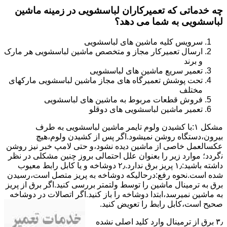
چه خدماتی که تعمیرکاران لباسشویی در زمینه ماشین
لباسشویی به شما می دهد؟
سرویس کلیه ماشین های لباسشویی
ارسال تعمیرکار مجاز و متخصص ماشین لباسشویی هر مارک
و برند
تعمیر سریع ماشین های لباسشویی
تحت پوشش تعمیرگاه های مجاز ماشین لباسشویی مارکهای
مختلف
فروش قطعات مربوط به ماشین های لباسشویی
تعمیر ماشین لباسشویی های دوقلو
مشکل ۱:ﺑﺎ ﮐﺸﯿﺪن وﻟﻮم ﺗﺎﯾﻤﺮ ماشین لباسشویی به طرف
ﺑﯿﺮون،دستگاه روﺷﻦ نمیشود.اﮔﺮ ﭘﺲ از ﮐﺸﯿﺪن وﻟﻮم،ﻫﯿﭻ
عکسالعمل ﺧﺎﺻﯽ از ﻣﺎﺷﯿﻦ دﯾﺪه نشود،و حتی ﻻﻣﭗ ﺧﺒﺮ ﻧﯿﺰ روﺷﻦ
ﻧگردد؛ موارد زیر را بعنوان ﻋﻠﻞ احتمالی بروز چنین مشکلی در نظر
داشته باشید:۱٫ ﭘﺮﯾﺰ ﺑﺮق ﻧﺪارد.۲٫ دوﺷﺎﺧﻪ و ﯾﺎ ﮐﺎﺑﻞ راﺑﻂ ﻣﻌﯿﻮب
ﺷﺪه است.نحوه رفع:درحالیکه دوﺷﺎﺧﻪ ﺑﻪ ﭘﺮﯾﺰ ﻣﺘﺼﻞ اﺳﺖ،رﺳﯿﺪن
ﺑﺮق ﺑﻪ ﺗﺮﻣﯿﻨﺎل ﻣﺎﺷﯿﻦ را ﺗﻮﺳﻂ ولتمتر بررسی ﮐﻨﯿﺪ.اﮔﺮ ﺑﺮق از ﭘﺮﯾﺰ
ﺑﻪ ﻣﺎﺷﯿﻦ نمیرسد،اﺑﺘﺪا دوشاخه را باز کنید.اﮔﺮ اﺗﺼﺎﻻت در دوشاخه
ﺻﺤﯿﺢ اﺳﺖ،ﮐﺎﺑﻞ راﺑﻂ را ﺗﻌﻮﯾﺾ کنید.
۳٫ ﺑﺮق از ﺗﺮﻣﯿﻨﺎل وارد ﮐﻠﯿﺪ اﺻﻠﯽ ﻧﺸﺪه