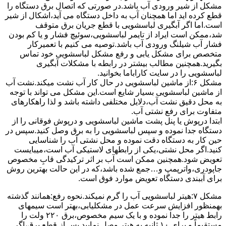
مشکل از شیر ورودی آب باشد.در صورتی که اتصال برق دستگاه را
قطع کرده اید اما همچنان آب به داخل دستگاه می آید،اشکال از شیر
است.اما اگر آبگیری لباسشویی با قطع جریان برق متوقف
شد،ممکن است ایراد از تایمر لباسشویی،سوئیچ فشار و یا کم بودن
فشار آب شیلنگ ورودی آب باشد.توصیه می کنیم با تعمیرکار
متخصص برای مشکل یابی و رفع مشکل لباسشویی خود تماس
بگیرید.همچنین مطالب بیشتر در رابطه با مشکلات آبگیری
لباسشویی را در سایت کاراباما بخوانید.
مشکل ۶:از ﻣﺎﺷﯿﻦ لباسشویی در ﺣﺎل ﮐﺎر آب ﻧﺸﺖ میکند.نشت آب
از ماشین لباسشویی بسیار شایع است.این مشکل می تواند با توجه
به محل دقیق نشت آب،دلایل مختلفی داشته باشد و لذا راهکارهای
متفاوت برای رفع نشتی آب.
ابتدا درپوش یا پنل ﭘﺸﺖ ﻣﺎﺷﯿﻦ لباسشویی و درپوش ﻓﻮﻗﺎﻧﯽ را از
دستگاه ﺟﺪا ﻧﻤﻮده و ﺳﭙﺲ لباسشویی را ﺑﻪ ﺑﺮق وصل ﮐﻨﯿﺪ.سپس در
حین کار به دستگاه دقت نموده و ﻣﺤﻞ نشتی آب را ﺷﻨﺎﺳﺎﯾﯽ
کنید.اﮔﺮ ﻣﺤﻞ نشتی،ﯾﮑﯽ از رابطهای ﻻﺳﺘﯿﮑﯽ آب اﺳﺖ،میبایست
ﺗﻌﻮﯾﺾ شود.همچنین ﻣﻤﮑﻦ اﺳﺖ آب بر اثر ﺗﺮﮐﯿﺪﮔﯽ قابِ ﻣﺨﺼﻮص
ﺟﺎﭘﻮدری،واترپمپ و…جمع شده ﺑﺎﺷﺪ،ﮐﻪ در این حالت بهترین روش
برای آببندی دستگاه ﺗﻌﻮﯾﺾ ﻣﻮارد ﻓﻮق اﺳﺖ.
مشکل ۷:ﻫﯿﺘﺮ لباسشویی آب را ﮔﺮم نمیکند.نحوه رﻓﻊ:ﻫﻤﺎﻧﻨﺪ ﮔﺬﺷﺘﻪ
بهمنظور اﻓﺰاﯾﺶ ﺳﺮﻋﺖ ﻋﻤﻞ در مشکلیابی،بهتر است سیمهای
راﺑﻂ ﻫﯿﺘﺮ را ﺟﺪا ﻧﻤﻮده و ﺑﺎ ﯾﮏ ﺳﯿﻢ ﻣﺨﺼﻮص،برق ۲۲۰ ولت را
مستقیماً و برای ۱۰ ﺛﺎﻧﯿﻪ ﺑﻪ ﻫﯿﺘﺮ وصل نمایید.ﭘﺲ از ﻗﻄﻊ ﺑﺮق،اﮔﺮ