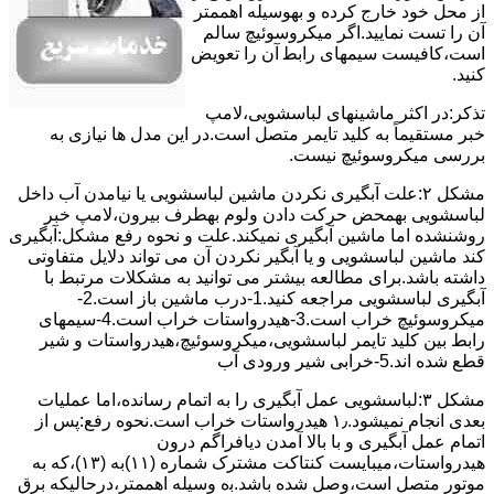
از ﻣﺤﻞ خود ﺧﺎرج کرده و بهوسیله اهممتر
آن را ﺗﺴﺖ ﻧﻤﺎﯾﯿﺪ.اﮔﺮ ﻣﯿﮑﺮوﺳﻮﺋﯿﭻ ﺳﺎﻟﻢ
اﺳﺖ،ﮐﺎﻓﯿﺴﺖ سیمهای راﺑﻄ آن را ﺗﻌﻮﯾﺾ
کنید.
ﺗﺬﮐﺮ:در اﮐﺜﺮ ماشینهای لباسشویی،ﻻﻣﭗ
ﺧﺒﺮ مستقیماً ﺑﻪ ﮐﻠﯿﺪ ﺗﺎﯾﻤﺮ ﻣﺘﺼﻞ اﺳﺖ.در اﯾﻦ مدل ها ﻧﯿﺎزی ﺑﻪ
بررسی ﻣﯿﮑﺮوﺳﻮﺋﯿﭻ نیست.
مشکل ۲:علت آبگیری نکردن ماشین لباسشویی یا نیامدن آب داخل
لباسشویی بهمحض ﺣﺮﮐﺖ دادن وﻟﻮم بهطرف ﺑﯿﺮون،ﻻﻣﭗ ﺧﺒﺮ
روشنشده اﻣﺎ ﻣﺎﺷﯿﻦ آﺑﮕﯿﺮی نمیکند.ﻋﻠﺖ و نحوه رﻓﻊ مشکل:آبگیری
کند ماشین لباسشویی و یا آبگیر نکردن آن می تواند دلایل متفاوتی
داشته باشد.برای مطالعه بیشتر می توانید به مشکلات مرتبط با
آبگیری لباسشویی مراجعه کنید.1-درب ﻣﺎﺷﯿﻦ ﺑﺎز اﺳﺖ.2-
ﻣﯿﮑﺮوﺳﻮﺋﯿﭻ ﺧﺮاب اﺳﺖ.3-ﻫﯿﺪرواﺳﺘﺎت ﺧﺮاب اﺳﺖ.4-سیمهای
راﺑﻂ ﺑﯿﻦ ﮐﻠﯿﺪ ﺗﺎﯾﻤﺮ لباسشویی،ﻣﯿﮑﺮوﺳﻮﺋﯿﭻ،ﻫﯿﺪرواﺳﺘﺎت و ﺷﯿﺮ
ﻗﻄﻊ ﺷﺪه اند.5-خرابی شیر ورودی آب
مشکل ۳:لباسشویی ﻋﻤﻞ آﺑﮕﯿﺮی را ﺑﻪ اﺗﻤﺎم رﺳﺎﻧﺪه،اﻣﺎ ﻋﻤﻠﯿﺎت
ﺑﻌﺪی اﻧﺠﺎم نمیشود.۱٫ ﻫﯿﺪرواﺳﺘﺎت ﺧﺮاب اﺳﺖ.نحوه رﻓﻊ:ﭘﺲ از
اﺗﻤﺎم عمل آﺑﮕﯿﺮی و ﺑﺎ ﺑﺎﻻ آﻣﺪن دﯾﺎﻓﺮاﮔﻢ درون
ﻫﯿﺪرواﺳﺘﺎت،میبایست ﮐﻨﺘﺎﮐﺖ ﻣﺸﺘﺮک شماره (۱۱)به (۱۳)،ﮐﻪ ﺑﻪ
ﻣﻮﺗﻮر ﻣﺘﺼﻞ اﺳﺖ،وﺻﻞ ﺷﺪه ﺑﺎﺷﺪ.ﺑه وسیله اهممتر،درحالیکه ﺑﺮق