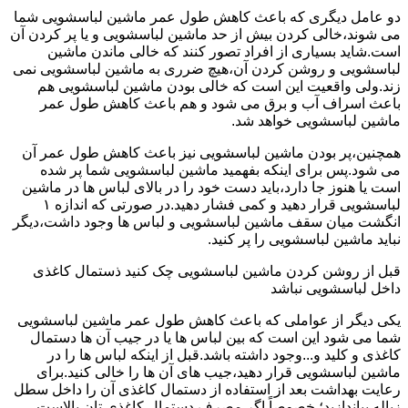
دو عامل دیگری که باعث کاهش طول عمر ماشین لباسشویی شما
می شوند،خالی کردن بیش از حد ماشین لباسشویی و یا پر کردن آن
است.شاید بسیاری از افراد تصور کنند که خالی ماندن ماشین
لباسشویی و روشن کردن آن،هیچ ضرری به ماشین لباسشویی نمی
زند.ولی واقعیت این است که خالی بودن ماشین لباسشویی هم
باعث اسراف آب و برق می شود و هم باعث کاهش طول عمر
ماشین لباسشویی خواهد شد.
همچنین،پر بودن ماشین لباسشویی نیز باعث کاهش طول عمر آن
می شود.پس برای اینکه بفهمید ماشین لباسشویی شما پر شده
است یا هنوز جا دارد،باید دست خود را در بالای لباس ها در ماشین
لباسشویی قرار دهید و کمی فشار دهید.در صورتی که اندازه ۱
انگشت میان سقف ماشین لباسشویی و لباس ها وجود داشت،دیگر
نباید ماشین لباسشویی را پر کنید.
قبل از روشن کردن ماشین لباسشویی چک کنید ذستمال کاغذی
داخل لباسشویی نباشد
یکی دیگر از عواملی که باعث کاهش طول عمر ماشین لباسشویی
شما می شود این است که بین لباس ها یا در جیب آن ها دستمال
کاغذی و کلید و...وجود داشته باشد.قبل از اینکه لباس ها را در
ماشین لباسشویی قرار دهید،جیب های آن ها را خالی کنید.برای
رعایت بهداشت بعد از استفاده از دستمال کاغذی آن را داخل سطل
زباله بیاندازید؛ خصوصاً اگر مصرف دستمال کاغذی تان بالاست.