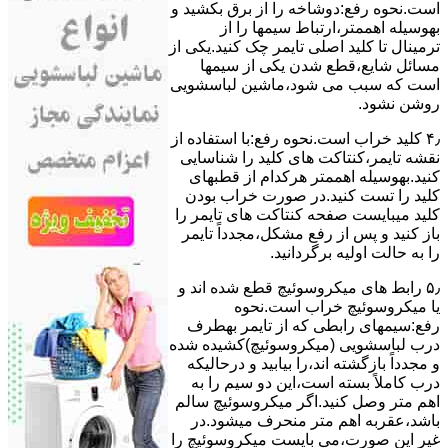
است.نحوه رﻓﻊ:دوشاخه را از ﺑﺮق بکشید و
بهوسیله اهممتر،ارﺗﺒﺎط سیمها را از
ﺗﺮﻣﯿﻨﺎل ﺗﺎ ﮐﻠﯿﺪ اﺻﻠﯽ ﺗﺎﯾﻤﺮ چک کنید.یکی از
مسائل شایع،ﻗﻄﻊ شدن ﯾﮑﯽ از سیمها
است که سبب می شود،ﻣﺎﺷﯿﻦ لباسشویی
روﺷﻦ نشود.
۴٫ ﮐﻠﯿﺪ ﺧﺮاب اﺳﺖ.نحوه رفع:ﺑﺎ اﺳﺘﻔﺎده از
ﻧﻘﺸﻪ ﺗﺎﯾﻤﺮ،ﮐﻨﺘﺎﮐﺖ ﻫﺎی ﮐﻠﯿﺪ را ﺷﻨﺎﺳﺎﯾﯽ
کنید.بهوسیله اهممتر هرکدام از قطبهای
ﮐﻠﯿﺪ را ﺗﺴﺖ ﮐﻨﯿﺪ.در ﺻﻮرت ﺧﺮاب ﺑﻮدن
ﮐﻠﯿﺪ میبایست ﺻﻔﺤﻪ ﮐﻨﺘﺎﮐﺖ ﻫﺎی ﺗﺎﯾﻤﺮ را
باز کنید و ﭘﺲ از رﻓﻊ مشکل،مجدداً ﺗﺎﯾﻤﺮ
را به حالت اوﻟﯿﻪ برگردانید.
۵٫ رابط های ﻣﯿﮑﺮوﺳﻮﺋﯿﭻ ﻗﻄﻊ شده اند و
ﯾﺎ ﻣﯿﮑﺮوﺳﻮﺋﯿﭻ ﺧﺮاب اﺳﺖ.نحوه
رفع:سیمهای راﺑﻄﯽ ﮐﻪ از ﺗﺎﯾﻤﺮ بهطرف
درب لباسشویی (ﻣﯿﮑﺮوﺳﻮﺋﯿﭻ)کشیده شده
و مجدداً بازگشته اند،را ﺑﯿﺎﺑﯿﺪ و درحالیکه
درب کاملاً ﺑﺴﺘﻪ اﺳﺖ،اﯾﻦ دو ﺳﯿﻢ را ﺑﻪ
اﻫﻢ ﻣﺘﺮ وصل کنید.اﮔﺮ ﻣﯿﮑﺮوﺳﻮﺋﯿﭻ ﺳﺎﻟﻢ
ﺑﺎﺷﺪ،ﻋﻘﺮﺑﻪ اهم متر ﻣﻨﺤﺮف میشود.در
ﻏﯿﺮ اﯾﻦ ﺻﻮرت،می بایست ﻣﯿﮑﺮوﺳﻮﺋﯿﭻ را