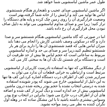
طول عمر ماشین لباسشویی شما خواهد شد.
اگر ماشین لباسشویی صدای عجیب و ناهنجاری هنگام شستشوی
لباس ها تولید می کند و آرامش را از خانه شما گرفته،بهتر است
وضعیت قرارگیری آن را روی زمین چک کرده و پایه های دستگاه را
تراز کنید؛ زیرا سر و صدای مداوم لباسشویی می تواند به دلیل صاف
نبودن محل قرارگیری آن رخ داده باشد.
اما در صورتی که گاه ماشین لباسشویی هنگام شستشو سر و صدا
دارد و گاه در سکوتی وصف ناشدنی کارش را انجام می دهد! باید
میزان لباس هایی که قصد شستشوی آن ها را دارید برای هر بار
شستشو تنظیم کنید،زیرا سر و صدای بی حد و اندازه لباسشویی
مربوط به ساعاتی است که حجم لباس ها بیش از حد ظرفیت آن
است و دستگاه برای شستن تک تک آن ها به سختی کار می کند.
از دیگر مشکلاتی که تنها به استفاده نادرست کاربران از لباسشویی
مرتبط است و ارتباطی به خرابی قطعات آن ندارد می توان به
سرازیر شدن کف از اطراف درب دستگاه اشاره کرد.این کف ها تنها
به این دلیل از لباسشویی خارج می شوند که پودر شوینده استفاده
شده به درستی انتخاب نشده یا حجم پودر ریخته شده درون ماشین
لباسشویی بیش از حد اندازه است و دیگ لبریز از کف شده و اضافه
های آن از اطراف درب خارج می شود؛ بنابراین در انتخاب نوع پودر
وسواس بیشتری داشته باشید تا با این مشکل ساده که در وهله اول
نگران کننده به نظر می رسد مواجه نشوید.