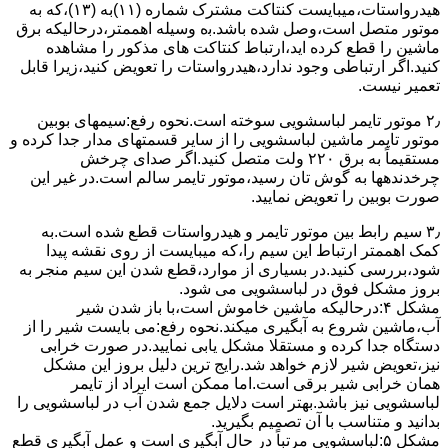
ﻫﯿﺪرواﺳﺘﺎت،میبایست ﮐﻨﺘﺎﮐﺖ ﻣﺸﺘﺮک شماره (۱۱)به (۱۳)،ﮐﻪ ﺑﻪ
ﻣﻮﺗﻮر ﻣﺘﺼﻞ اﺳﺖ،وﺻﻞ ﺷﺪه ﺑﺎﺷﺪ.ﺑه وسیله اهممتر،درحالیکه ﺑﺮق
ﻣﺎﺷﯿﻦ را ﻗﻄﻊ کرده اید،ارﺗﺒﺎط ﮐﻨﺘﺎﮐﺖ ﻫﺎی ﻣﺬﮐﻮر را ﻣﺸﺎﻫﺪه
کنید.اﮔﺮ ارﺗﺒﺎطی وجود ندارد،ﻫﯿﺪرواﺳﺘﺎت را ﺗﻌﻮﯾﺾ ﮐﻨﯿﺪ،زﯾﺮا قابل
ﺗﻌﻤﯿﺮ نیست.
۲٫ ﻣﻮﺗﻮر ﺗﺎﯾﻤﺮ لباسشویی ﺳﻮﺧﺘﻪ اﺳﺖ.نحوه رﻓﻊ:سیمهای ﺑﻮﺑﯿﻦ
ﻣﻮﺗﻮر ﺗﺎﯾﻤﺮ ماشین لباسشویی را از ﺳﺎﯾﺮ قسمتهای ﻣﺪار ﺟﺪا کرده و
مستقیماً ﺑﻪ برق ۲۲۰ وﻟﺖ ﻣﺘﺼﻞ کنید.اﮔﺮ ﺻﺪای ﭼﺮﺧﺶ
چرخدندهها به گوش تان رﺳﯿﺪ،ﻣﻮﺗﻮر ﺗﺎﯾﻤﺮ ﺳﺎﻟﻢ اﺳﺖ.در ﻏﯿﺮ اﯾﻦ
ﺻﻮرت ﺑﻮﺑﯿﻦ را ﺗﻌﻮﯾﺾ ﻧﻤﺎﯾﯿﺪ.
۳٫ ﺳﯿﻢ راﺑﻂ ﺑﯿﻦ ﻣﻮﺗﻮر ﺗﺎﯾﻤﺮ و ﻫﯿﺪرواﺳﺘﺎت ﻗﻄﻊ ﺷﺪه اﺳﺖ.به
کمک اهممتر ارﺗﺒﺎط اﯾﻦ ﺳﯿﻢ را،ﮐﻪ میبایست از روی ﻧﻘﺸﻪ ﭘﯿﺪا
ﺷﻮد،بررسی ﮐﻨﯿﺪ.در ﺑﺴﯿﺎری از موارد،ﻗﻄﻊ ﺷﺪن اﯾﻦ ﺳﯿﻢ ﻣﻨﺠﺮ ﺑﻪ
ﺑﺮوز مشکل ﻓﻮق در لباسشویی می شود.
مشکل ۴:درحالیکه ﻣﺎﺷﯿﻦ ﺧﺎﻣﻮش اﺳﺖ،ﺑﺎ ﺑﺎز ﺷﺪن ﺷﯿﺮ
آب،ﻣﺎﺷﯿﻦ ﺷﺮوع ﺑﻪ آﺑﮕﯿﺮی میکند.نحوه رﻓﻊ:می بایست ﺷﯿﺮ را از
دستگاه جدا کرده و مستقلا مشکل یابی نمایید.در صورت خرابی
نیز،تعویض شیر لازم خواهد شد.رایج ترین دلیل بروز این مشکل
همان خرابی شیر برقی است.اما ممکن است ایراد از تایمر
لباسشویی نیز باشد.بهتر است دلایل جمع شدن آب در لباسشویی را
بدانید و متناسب با آن تصمیم بگیرید.
مشکل ۵:لباسشویی مرتباً در ﺣﺎل آﺑﮕﯿﺮی اﺳﺖ و ﻋﻤﻞ آﺑﮕﯿﺮی ﻗﻄﻊ