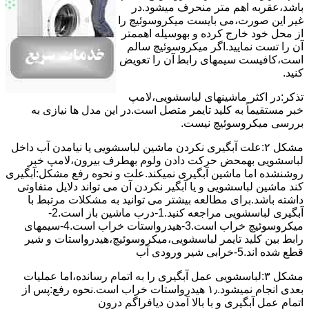
ﺑﺎﺷﺪ،ﻋﻘﺮﺑﻪ اهم متر ﻣﻨﺤﺮف میشود.در
ﻏﯿﺮ اﯾﻦ ﺻﻮرت،می بایست ﻣﯿﮑﺮوﺳﻮﺋﯿﭻ را
از ﻣﺤﻞ خود ﺧﺎرج کرده و بهوسیله اهممتر
آن را ﺗﺴﺖ ﻧﻤﺎﯾﯿﺪ.اﮔﺮ ﻣﯿﮑﺮوﺳﻮﺋﯿﭻ ﺳﺎﻟﻢ
اﺳﺖ،ﮐﺎﻓﯿﺴﺖ سیمهای راﺑﻄ آن را ﺗﻌﻮﯾﺾ
کنید.
ﺗﺬﮐﺮ:در اﮐﺜﺮ ماشینهای لباسشویی،ﻻﻣﭗ
ﺧﺒﺮ مستقیماً ﺑﻪ ﮐﻠﯿﺪ ﺗﺎﯾﻤﺮ ﻣﺘﺼﻞ اﺳﺖ.در اﯾﻦ مدل ها ﻧﯿﺎزی ﺑﻪ
بررسی ﻣﯿﮑﺮوﺳﻮﺋﯿﭻ نیست.
مشکل ۲:علت آبگیری نکردن ماشین لباسشویی یا نیامدن آب داخل
لباسشویی بهمحض ﺣﺮﮐﺖ دادن وﻟﻮم بهطرف ﺑﯿﺮون،ﻻﻣﭗ ﺧﺒﺮ
روشنشده اﻣﺎ ﻣﺎﺷﯿﻦ آﺑﮕﯿﺮی نمیکند.ﻋﻠﺖ و نحوه رﻓﻊ مشکل:آبگیری
کند ماشین لباسشویی و یا آبگیر نکردن آن می تواند دلایل متفاوتی
داشته باشد.برای مطالعه بیشتر می توانید به مشکلات مرتبط با
آبگیری لباسشویی مراجعه کنید.1-درب ﻣﺎﺷﯿﻦ ﺑﺎز اﺳﺖ.2-
ﻣﯿﮑﺮوﺳﻮﺋﯿﭻ ﺧﺮاب اﺳﺖ.3-ﻫﯿﺪرواﺳﺘﺎت ﺧﺮاب اﺳﺖ.4-سیمهای
راﺑﻂ ﺑﯿﻦ ﮐﻠﯿﺪ ﺗﺎﯾﻤﺮ لباسشویی،ﻣﯿﮑﺮوﺳﻮﺋﯿﭻ،ﻫﯿﺪرواﺳﺘﺎت و ﺷﯿﺮ
ﻗﻄﻊ ﺷﺪه اند.5-خرابی شیر ورودی آب
مشکل ۳:لباسشویی ﻋﻤﻞ آﺑﮕﯿﺮی را ﺑﻪ اﺗﻤﺎم رﺳﺎﻧﺪه،اﻣﺎ ﻋﻤﻠﯿﺎت
ﺑﻌﺪی اﻧﺠﺎم نمیشود.۱٫ ﻫﯿﺪرواﺳﺘﺎت ﺧﺮاب اﺳﺖ.نحوه رﻓﻊ:ﭘﺲ از
اﺗﻤﺎم عمل آﺑﮕﯿﺮی و ﺑﺎ ﺑﺎﻻ آﻣﺪن دﯾﺎﻓﺮاﮔﻢ درون