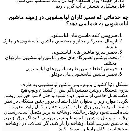
از جایگاه پودر استفاده چندانی بابت شستشو نمی شود.
مشکل با شستن با آب گرم داریم.
چه خدماتی که تعمیرکاران لباسشویی در زمینه ماشین
لباسشویی به شما می دهد؟
سرویس کلیه ماشین های لباسشویی
ارسال تعمیرکار مجاز و متخصص ماشین لباسشویی هر مارک
و برند
تعمیر سریع ماشین های لباسشویی
تحت پوشش تعمیرگاه های مجاز ماشین لباسشویی مارکهای
مختلف
فروش قطعات مربوط به ماشین های لباسشویی
تعمیر ماشین لباسشویی های دوقلو
مشکل ۱:ﺑﺎ ﮐﺸﯿﺪن وﻟﻮم ﺗﺎﯾﻤﺮ ماشین لباسشویی به طرف
ﺑﯿﺮون،دستگاه روﺷﻦ نمیشود.اﮔﺮ ﭘﺲ از ﮐﺸﯿﺪن وﻟﻮم،ﻫﯿﭻ
عکسالعمل ﺧﺎﺻﯽ از ﻣﺎﺷﯿﻦ دﯾﺪه نشود،و حتی ﻻﻣﭗ ﺧﺒﺮ ﻧﯿﺰ روﺷﻦ
ﻧگردد؛ موارد زیر را بعنوان ﻋﻠﻞ احتمالی بروز چنین مشکلی در نظر
داشته باشید:۱٫ ﭘﺮﯾﺰ ﺑﺮق ﻧﺪارد.۲٫ دوﺷﺎﺧﻪ و ﯾﺎ ﮐﺎﺑﻞ راﺑﻂ ﻣﻌﯿﻮب
ﺷﺪه است.نحوه رفع:درحالیکه دوﺷﺎﺧﻪ ﺑﻪ ﭘﺮﯾﺰ ﻣﺘﺼﻞ اﺳﺖ،رﺳﯿﺪن
ﺑﺮق ﺑﻪ ﺗﺮﻣﯿﻨﺎل ﻣﺎﺷﯿﻦ را ﺗﻮﺳﻂ ولتمتر بررسی ﮐﻨﯿﺪ.اﮔﺮ ﺑﺮق از ﭘﺮﯾﺰ
ﺑﻪ ﻣﺎﺷﯿﻦ نمیرسد،اﺑﺘﺪا دوشاخه را باز کنید.اﮔﺮ اﺗﺼﺎﻻت در دوشاخه
ﺻﺤﯿﺢ اﺳﺖ،ﮐﺎﺑﻞ راﺑﻂ را ﺗﻌﻮﯾﺾ کنید.