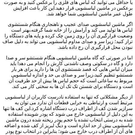
یا حداقل می توانید که لباس های فلزی را برعکس کنید و به صورت
برعکس در ماشین لباسشویی قرار دهید.این کار باعث افزایش
طول عمر ماشین لباسشویی شما خواهد شد.
اگر ماشین لباسشویی صدای عجیب و ناهنجاری هنگام شستشوی
لباس ها تولید می کند و آرامش را از خانه شما گرفته،بهتر است
وضعیت قرارگیری آن را روی زمین چک کرده و پایه های دستگاه را
تراز کنید؛ زیرا سر و صدای مداوم لباسشویی می تواند به دلیل صاف
نبودن محل قرارگیری آن رخ داده باشد.
اما در صورتی که گاه ماشین لباسشویی هنگام شستشو سر و صدا
دارد و گاه در سکوتی وصف ناشدنی کارش را انجام می دهد! باید
میزان لباس هایی که قصد شستشوی آن ها را دارید برای هر بار
شستشو تنظیم کنید،زیرا سر و صدای بی حد و اندازه لباسشویی
مربوط به ساعاتی است که حجم لباس ها بیش از حد ظرفیت آن
است و دستگاه برای شستن تک تک آن ها به سختی کار می کند.
از دیگر مشکلاتی که تنها به استفاده نادرست کاربران از لباسشویی
مرتبط است و ارتباطی به خرابی قطعات آن ندارد می توان به
سرازیر شدن کف از اطراف درب دستگاه اشاره کرد.این کف ها تنها
به این دلیل از لباسشویی خارج می شوند که پودر شوینده استفاده
شده به درستی انتخاب نشده یا حجم پودر ریخته شده درون ماشین
لباسشویی بیش از حد اندازه است و دیگ لبریز از کف شده و اضافه
های آن از اطراف درب خارج می شود؛ بنابراین در انتخاب نوع پودر