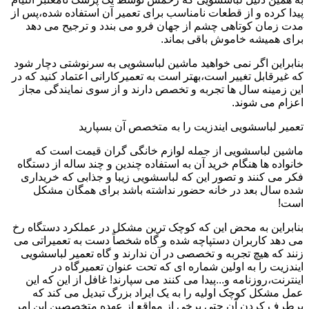
پیدا کرده و از قطعات نامناسب برای تعمیر آن استفاده شده،پس از
مدت زمان کوتاهی چشم از جهان فرو می بندد و ترجیح می دهد
برای همیشه خاموش باقی بماند.
بنابراین اگر نمی خواهید ماشین لباسشویی به سرنوشتی دچار شود
که غیرقابل تغییر است،بهتر است به تعمیرکارانی اعتماد کنید که در
این زمینه سال ها تجربه و تخصص دارند و از سوی نمایندگی مجاز
اعزام می شوند.
تعمیر لباسشویی ایندزیت را به متخصص آن بسپارید
ماشین لباسشویی از جمله لوازم خانگی گران قیمت است که
خانواده ها هنگام خرید آن به استفاده چندین و چند ساله از دستگاه
فکر می کنند و تصور این که لباسشویی زیبا و جذابی که خریداری
شده سال بعد در خانه حضور نداشته باشد برای همگان مشکل
است!
بنابراین به محض این که کوچک ترین مشکل در عملکرد دستگاه رخ
می دهد کاربران دستپاچه شده و گاه شخصاً دست به تعمیراتی می
زنند که هیچ تجربه و تخصصی در آن ندارند و گاه تعمیر لباسشویی
ایندزیت را به اولین شماره ای که تحت عنوان تعمیرگاه در
اینترنت،روزنامه و...پیدا می کنند می سپارند! غافل از این که این
عمل مشکل کوچک اولیه را به یک ایراد بزرگ تبدیل می کند که
برطرف کردن آن حتی برخی از مواقع از عهده متخصصین این امر