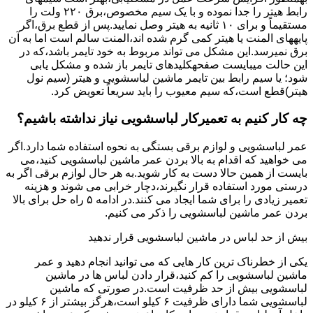
راﺑﻂ ﻫﯿﺘﺮ را ﺟﺪا ﻧﻤﻮده و ﺑﺎ ﯾﮏ ﺳﯿﻢ ﻣﺨﺼﻮص،برق ۲۲۰ ولت را
مستقیماً و برای ۱۰ ﺛﺎﻧﯿﻪ ﺑﻪ ﻫﯿﺘﺮ وصل نمایید.ﭘﺲ از ﻗﻄﻊ ﺑﺮق،اﮔﺮ
پایههای اﻟﻤﻨﺖ یا هیتر کمی ﮔﺮم ﺷﺪه اند،اﻟﻤﻨﺖ ﺳﺎﻟﻢ است اما ﺑﻪ آن
ﺑﺮق نمیرسد.اﯾﻦ ﻣﺸﮑﻞ می تواند مربوط به ﺧﻮد ﺗﺎﯾﻤﺮ باشد،ﮐﻪ در
این حالت میبایست صفحهکلیدهای ﺗﺎﯾﻤﺮ باز شده و مشکل یابی
شود؛ ﯾﺎ ﺳﯿﻢ راﺑﻂ ﺑﯿﻦ ﺗﺎﯾﻤﺮ ماشین لباسشویی و ﻫﯿﺘﺮ (سیم ﻧﻮل
ﻫﯿﺘﺮ)ﻗﻄﻊ اﺳﺖ،ﮐﻪ ﺳﯿﻢ ﻣﻌﯿﻮب را ﺑﺎﯾﺪ سریعاً ﺗﻌﻮﯾﺾ کرد.
چه کار کنیم به تعمیرکار لباسشویی نیاز نداشته باشیم؟
عمر لباسشویی و لوازم برقی بستگی به نحوه استفاده شما دارد.اگر
می خواهید که اقدام به بالا بردن عمر ماشین لباسشویی کنید،می
بایست از همین حالا دست به کار شوید.به هر حال لوازم برقی اگر به
درستی مورد استفاده قرار نگیرند،دچار خرابی می شوند و هزینه
تعمیر زیادی را برای شما ایجاد می کنند.در ادامه ۵ راه حل برای بالا
بردن عمر ماشین لباسشویی را ذکر می کنیم.
بیش از حد لباس در ماشین لباسشویی قرار ندهید
یکی از خطرناک ترین کار هایی که می توانید انجام دهید و عمر
ماشین لباسشویی را کم کنید،قرار دادن لباس ها در ماشین
لباسشویی بیش از حد ظرفیت است.در صورتی که ماشین
لباسشویی شما دارای ظرفیت ۶ کیلو است،هرگز بیشتر از ۶ کیلو در