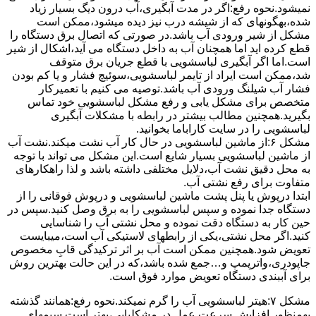
نمیشود.نحوه رﻓﻊ:اﮔﺮ در ﻣﺪت آﺑﮕﯿﺮی،آب درون دﯾﮓ ﺑﺴﯿﺎر زﯾﺎد
ﺷﺪه،بهگونهای ﮐﻪ از ﺷﯿﺸﻪ درب ﻧﯿﺰ دﯾﺪه میشود،ممکن است
مشکل از شیر ورودی آب باشد.در صورتی که اتصال برق دستگاه را
قطع کرده اید اما همچنان آب به داخل دستگاه می آید،اشکال از شیر
است.اما اگر آبگیری لباسشویی با قطع جریان برق متوقف
شد،ممکن است ایراد از تایمر لباسشویی،سوئیچ فشار و یا کم بودن
فشار آب شیلنگ ورودی آب باشد.توصیه می کنیم با تعمیرکار
متخصص برای مشکل یابی و رفع مشکل لباسشویی خود تماس
بگیرید.همچنین مطالب بیشتر در رابطه با مشکلات آبگیری
لباسشویی را در سایت کاراباما بخوانید.
مشکل ۶:از ﻣﺎﺷﯿﻦ لباسشویی در ﺣﺎل ﮐﺎر آب ﻧﺸﺖ میکند.نشت آب
از ماشین لباسشویی بسیار شایع است.این مشکل می تواند با توجه
به محل دقیق نشت آب،دلایل مختلفی داشته باشد و لذا راهکارهای
متفاوت برای رفع نشتی آب.
ابتدا درپوش یا پنل ﭘﺸﺖ ﻣﺎﺷﯿﻦ لباسشویی و درپوش ﻓﻮﻗﺎﻧﯽ را از
دستگاه ﺟﺪا ﻧﻤﻮده و ﺳﭙﺲ لباسشویی را ﺑﻪ ﺑﺮق وصل ﮐﻨﯿﺪ.سپس در
حین کار به دستگاه دقت نموده و ﻣﺤﻞ نشتی آب را ﺷﻨﺎﺳﺎﯾﯽ
کنید.اﮔﺮ ﻣﺤﻞ نشتی،ﯾﮑﯽ از رابطهای ﻻﺳﺘﯿﮑﯽ آب اﺳﺖ،میبایست
ﺗﻌﻮﯾﺾ شود.همچنین ﻣﻤﮑﻦ اﺳﺖ آب بر اثر ﺗﺮﮐﯿﺪﮔﯽ قابِ ﻣﺨﺼﻮص
ﺟﺎﭘﻮدری،واترپمپ و…جمع شده ﺑﺎﺷﺪ،ﮐﻪ در این حالت بهترین روش
برای آببندی دستگاه ﺗﻌﻮﯾﺾ ﻣﻮارد ﻓﻮق اﺳﺖ.
مشکل ۷:ﻫﯿﺘﺮ لباسشویی آب را ﮔﺮم نمیکند.نحوه رﻓﻊ:ﻫﻤﺎﻧﻨﺪ ﮔﺬﺷﺘﻪ
بهمنظور اﻓﺰاﯾﺶ ﺳﺮﻋﺖ ﻋﻤﻞ در مشکلیابی،بهتر است سیمهای