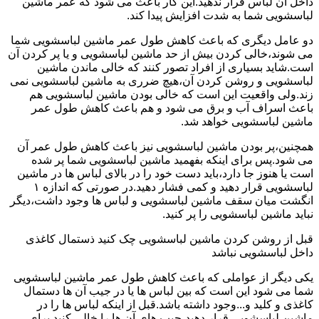
داخل آن لباس قرار ندهید.این کار باعث می شود که عمر ماشین
لباسشویی شما به شدت افزایش پیدا کند.
دو عامل دیگری که باعث کاهش طول عمر ماشین لباسشویی شما
می شوند،خالی کردن بیش از حد ماشین لباسشویی و یا پر کردن آن
است.شاید بسیاری از افراد تصور کنند که خالی ماندن ماشین
لباسشویی و روشن کردن آن،هیچ ضرری به ماشین لباسشویی نمی
زند.ولی واقعیت این است که خالی بودن ماشین لباسشویی هم
باعث اسراف آب و برق می شود و هم باعث کاهش طول عمر
ماشین لباسشویی خواهد شد.
همچنین،پر بودن ماشین لباسشویی نیز باعث کاهش طول عمر آن
می شود.پس برای اینکه بفهمید ماشین لباسشویی شما پر شده
است یا هنوز جا دارد،باید دست خود را در بالای لباس ها در ماشین
لباسشویی قرار دهید و کمی فشار دهید.در صورتی که اندازه ۱
انگشت میان سقف ماشین لباسشویی و لباس ها وجود داشت،دیگر
نباید ماشین لباسشویی را پر کنید.
قبل از روشن کردن ماشین لباسشویی چک کنید ذستمال کاغذی
داخل لباسشویی نباشد
یکی دیگر از عواملی که باعث کاهش طول عمر ماشین لباسشویی
شما می شود این است که بین لباس ها یا در جیب آن ها دستمال
کاغذی و کلید و...وجود داشته باشد.قبل از اینکه لباس ها را در
ماشین لباسشویی قرار دهید،جیب های آن ها را خالی کنید.برای