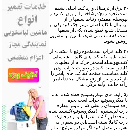
۳٫ ﺑﺮق از ﺗﺮﻣﯿﻨﺎل وارد ﮐﻠﯿﺪ اﺻﻠﯽ ﻧﺸﺪه
است.نحوه رﻓﻊ:دوشاخه را از ﺑﺮق بکشید و
بهوسیله اهممتر،ارﺗﺒﺎط سیمها را از
ﺗﺮﻣﯿﻨﺎل ﺗﺎ ﮐﻠﯿﺪ اﺻﻠﯽ ﺗﺎﯾﻤﺮ چک کنید.یکی از
مسائل شایع،ﻗﻄﻊ شدن ﯾﮑﯽ از سیمها
است که سبب می شود،ﻣﺎﺷﯿﻦ لباسشویی
روﺷﻦ نشود.
۴٫ ﮐﻠﯿﺪ ﺧﺮاب اﺳﺖ.نحوه رفع:ﺑﺎ اﺳﺘﻔﺎده از
ﻧﻘﺸﻪ ﺗﺎﯾﻤﺮ،ﮐﻨﺘﺎﮐﺖ ﻫﺎی ﮐﻠﯿﺪ را ﺷﻨﺎﺳﺎﯾﯽ
کنید.بهوسیله اهممتر هرکدام از قطبهای
ﮐﻠﯿﺪ را ﺗﺴﺖ ﮐﻨﯿﺪ.در ﺻﻮرت ﺧﺮاب ﺑﻮدن
ﮐﻠﯿﺪ میبایست ﺻﻔﺤﻪ ﮐﻨﺘﺎﮐﺖ ﻫﺎی ﺗﺎﯾﻤﺮ را
باز کنید و ﭘﺲ از رﻓﻊ مشکل،مجدداً ﺗﺎﯾﻤﺮ
را به حالت اوﻟﯿﻪ برگردانید.
۵٫ رابط های ﻣﯿﮑﺮوﺳﻮﺋﯿﭻ ﻗﻄﻊ شده اند و
ﯾﺎ ﻣﯿﮑﺮوﺳﻮﺋﯿﭻ ﺧﺮاب اﺳﺖ.نحوه
رفع:سیمهای راﺑﻄﯽ ﮐﻪ از ﺗﺎﯾﻤﺮ بهطرف
درب لباسشویی (ﻣﯿﮑﺮوﺳﻮﺋﯿﭻ)کشیده شده
و مجدداً بازگشته اند،را ﺑﯿﺎﺑﯿﺪ و درحالیکه
درب کاملاً ﺑﺴﺘﻪ اﺳﺖ،اﯾﻦ دو ﺳﯿﻢ را ﺑﻪ
اﻫﻢ ﻣﺘﺮ وصل کنید.اﮔﺮ ﻣﯿﮑﺮوﺳﻮﺋﯿﭻ ﺳﺎﻟﻢ