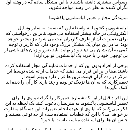
وسواس بیشتری داشته باشید تا با این مشکل ساده که در وهله اول
نگران کننده به نظر می رسد مواجه نشوید.
نمایندگی مجاز و تعمیر لباسشویی پاکشوما
لباسشویی پاکشوما به واسطه این که نسبت به سایر وسایل
الکترونیکی در خانه بیشتر استفاده می شود،بنابراین درخواستی که
برای تعمیرات آن از طرف کاربران ثبت می شود نیز بیشتر خواهد
بود؛ اما در این میان یک مشکل بزرگ وجود دارد که کاربران توجه
کمی به آن نشان می دهند و در نهایت باید ضرر و زیان های ناشی از
بی توجهی خود را با خرید یک لباسشویی نو بپردازند!
برخی از افراد بدون این که از خدمات نمایندگی مجاز استفاده کرده
باشند،مبنا را بر این قرار می دهند که خدمات ارائه شده توسط این
مرکز در رده گران قیمت ترین ها قرار دارد و بهتر است از
تعمیرکاری که به آن ها نزدیک تر بوده و چند باری کار آن را دیده اند
کمک بگیرند!
این افراد قبل از این که شماره تعمیرکار را گرفته و وی را برای
تعمیر لباسشویی پاکشوما به منزلشان دعوت کنند،یک لحظه به این
فکر نمی کنند که آیا وی از عهده انجام تعمیرات این دستگاه متفاوت
بر خواهد آمد؟ یا این که قطعات استفاده شده از چه نوعی هستند و
جنس آن ها برای استفاده مناسب است یا خیر؟
به همین دلیل لباسشویی که زخمش توسط یک پزشک نامعتبر التیام