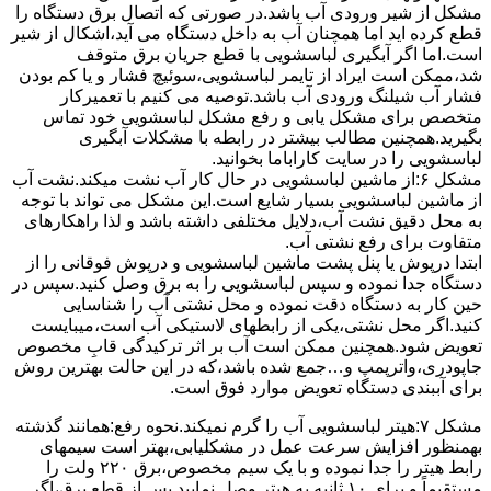
مشکل از شیر ورودی آب باشد.در صورتی که اتصال برق دستگاه را
قطع کرده اید اما همچنان آب به داخل دستگاه می آید،اشکال از شیر
است.اما اگر آبگیری لباسشویی با قطع جریان برق متوقف
شد،ممکن است ایراد از تایمر لباسشویی،سوئیچ فشار و یا کم بودن
فشار آب شیلنگ ورودی آب باشد.توصیه می کنیم با تعمیرکار
متخصص برای مشکل یابی و رفع مشکل لباسشویی خود تماس
بگیرید.همچنین مطالب بیشتر در رابطه با مشکلات آبگیری
لباسشویی را در سایت کاراباما بخوانید.
مشکل ۶:از ﻣﺎﺷﯿﻦ لباسشویی در ﺣﺎل ﮐﺎر آب ﻧﺸﺖ میکند.نشت آب
از ماشین لباسشویی بسیار شایع است.این مشکل می تواند با توجه
به محل دقیق نشت آب،دلایل مختلفی داشته باشد و لذا راهکارهای
متفاوت برای رفع نشتی آب.
ابتدا درپوش یا پنل ﭘﺸﺖ ﻣﺎﺷﯿﻦ لباسشویی و درپوش ﻓﻮﻗﺎﻧﯽ را از
دستگاه ﺟﺪا ﻧﻤﻮده و ﺳﭙﺲ لباسشویی را ﺑﻪ ﺑﺮق وصل ﮐﻨﯿﺪ.سپس در
حین کار به دستگاه دقت نموده و ﻣﺤﻞ نشتی آب را ﺷﻨﺎﺳﺎﯾﯽ
کنید.اﮔﺮ ﻣﺤﻞ نشتی،ﯾﮑﯽ از رابطهای ﻻﺳﺘﯿﮑﯽ آب اﺳﺖ،میبایست
ﺗﻌﻮﯾﺾ شود.همچنین ﻣﻤﮑﻦ اﺳﺖ آب بر اثر ﺗﺮﮐﯿﺪﮔﯽ قابِ ﻣﺨﺼﻮص
ﺟﺎﭘﻮدری،واترپمپ و…جمع شده ﺑﺎﺷﺪ،ﮐﻪ در این حالت بهترین روش
برای آببندی دستگاه ﺗﻌﻮﯾﺾ ﻣﻮارد ﻓﻮق اﺳﺖ.
مشکل ۷:ﻫﯿﺘﺮ لباسشویی آب را ﮔﺮم نمیکند.نحوه رﻓﻊ:ﻫﻤﺎﻧﻨﺪ ﮔﺬﺷﺘﻪ
بهمنظور اﻓﺰاﯾﺶ ﺳﺮﻋﺖ ﻋﻤﻞ در مشکلیابی،بهتر است سیمهای
راﺑﻂ ﻫﯿﺘﺮ را ﺟﺪا ﻧﻤﻮده و ﺑﺎ ﯾﮏ ﺳﯿﻢ ﻣﺨﺼﻮص،برق ۲۲۰ ولت را
مستقیماً و برای ۱۰ ﺛﺎﻧﯿﻪ ﺑﻪ ﻫﯿﺘﺮ وصل نمایید.ﭘﺲ از ﻗﻄﻊ ﺑﺮق،اﮔﺮ