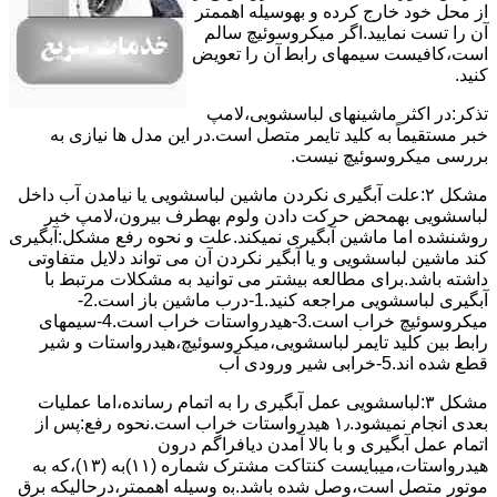
از ﻣﺤﻞ خود ﺧﺎرج کرده و بهوسیله اهممتر
آن را ﺗﺴﺖ ﻧﻤﺎﯾﯿﺪ.اﮔﺮ ﻣﯿﮑﺮوﺳﻮﺋﯿﭻ ﺳﺎﻟﻢ
اﺳﺖ،ﮐﺎﻓﯿﺴﺖ سیمهای راﺑﻄ آن را ﺗﻌﻮﯾﺾ
کنید.
ﺗﺬﮐﺮ:در اﮐﺜﺮ ماشینهای لباسشویی،ﻻﻣﭗ
ﺧﺒﺮ مستقیماً ﺑﻪ ﮐﻠﯿﺪ ﺗﺎﯾﻤﺮ ﻣﺘﺼﻞ اﺳﺖ.در اﯾﻦ مدل ها ﻧﯿﺎزی ﺑﻪ
بررسی ﻣﯿﮑﺮوﺳﻮﺋﯿﭻ نیست.
مشکل ۲:علت آبگیری نکردن ماشین لباسشویی یا نیامدن آب داخل
لباسشویی بهمحض ﺣﺮﮐﺖ دادن وﻟﻮم بهطرف ﺑﯿﺮون،ﻻﻣﭗ ﺧﺒﺮ
روشنشده اﻣﺎ ﻣﺎﺷﯿﻦ آﺑﮕﯿﺮی نمیکند.ﻋﻠﺖ و نحوه رﻓﻊ مشکل:آبگیری
کند ماشین لباسشویی و یا آبگیر نکردن آن می تواند دلایل متفاوتی
داشته باشد.برای مطالعه بیشتر می توانید به مشکلات مرتبط با
آبگیری لباسشویی مراجعه کنید.1-درب ﻣﺎﺷﯿﻦ ﺑﺎز اﺳﺖ.2-
ﻣﯿﮑﺮوﺳﻮﺋﯿﭻ ﺧﺮاب اﺳﺖ.3-ﻫﯿﺪرواﺳﺘﺎت ﺧﺮاب اﺳﺖ.4-سیمهای
راﺑﻂ ﺑﯿﻦ ﮐﻠﯿﺪ ﺗﺎﯾﻤﺮ لباسشویی،ﻣﯿﮑﺮوﺳﻮﺋﯿﭻ،ﻫﯿﺪرواﺳﺘﺎت و ﺷﯿﺮ
ﻗﻄﻊ ﺷﺪه اند.5-خرابی شیر ورودی آب
مشکل ۳:لباسشویی ﻋﻤﻞ آﺑﮕﯿﺮی را ﺑﻪ اﺗﻤﺎم رﺳﺎﻧﺪه،اﻣﺎ ﻋﻤﻠﯿﺎت
ﺑﻌﺪی اﻧﺠﺎم نمیشود.۱٫ ﻫﯿﺪرواﺳﺘﺎت ﺧﺮاب اﺳﺖ.نحوه رﻓﻊ:ﭘﺲ از
اﺗﻤﺎم عمل آﺑﮕﯿﺮی و ﺑﺎ ﺑﺎﻻ آﻣﺪن دﯾﺎﻓﺮاﮔﻢ درون
ﻫﯿﺪرواﺳﺘﺎت،میبایست ﮐﻨﺘﺎﮐﺖ ﻣﺸﺘﺮک شماره (۱۱)به (۱۳)،ﮐﻪ ﺑﻪ
ﻣﻮﺗﻮر ﻣﺘﺼﻞ اﺳﺖ،وﺻﻞ ﺷﺪه ﺑﺎﺷﺪ.ﺑه وسیله اهممتر،درحالیکه ﺑﺮق