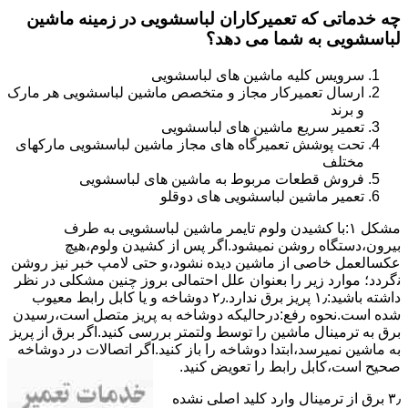
چه خدماتی که تعمیرکاران لباسشویی در زمینه ماشین
لباسشویی به شما می دهد؟
سرویس کلیه ماشین های لباسشویی
ارسال تعمیرکار مجاز و متخصص ماشین لباسشویی هر مارک
و برند
تعمیر سریع ماشین های لباسشویی
تحت پوشش تعمیرگاه های مجاز ماشین لباسشویی مارکهای
مختلف
فروش قطعات مربوط به ماشین های لباسشویی
تعمیر ماشین لباسشویی های دوقلو
مشکل ۱:ﺑﺎ ﮐﺸﯿﺪن وﻟﻮم ﺗﺎﯾﻤﺮ ماشین لباسشویی به طرف
ﺑﯿﺮون،دستگاه روﺷﻦ نمیشود.اﮔﺮ ﭘﺲ از ﮐﺸﯿﺪن وﻟﻮم،ﻫﯿﭻ
عکسالعمل ﺧﺎﺻﯽ از ﻣﺎﺷﯿﻦ دﯾﺪه نشود،و حتی ﻻﻣﭗ ﺧﺒﺮ ﻧﯿﺰ روﺷﻦ
ﻧگردد؛ موارد زیر را بعنوان ﻋﻠﻞ احتمالی بروز چنین مشکلی در نظر
داشته باشید:۱٫ ﭘﺮﯾﺰ ﺑﺮق ﻧﺪارد.۲٫ دوﺷﺎﺧﻪ و ﯾﺎ ﮐﺎﺑﻞ راﺑﻂ ﻣﻌﯿﻮب
ﺷﺪه است.نحوه رفع:درحالیکه دوﺷﺎﺧﻪ ﺑﻪ ﭘﺮﯾﺰ ﻣﺘﺼﻞ اﺳﺖ،رﺳﯿﺪن
ﺑﺮق ﺑﻪ ﺗﺮﻣﯿﻨﺎل ﻣﺎﺷﯿﻦ را ﺗﻮﺳﻂ ولتمتر بررسی ﮐﻨﯿﺪ.اﮔﺮ ﺑﺮق از ﭘﺮﯾﺰ
ﺑﻪ ﻣﺎﺷﯿﻦ نمیرسد،اﺑﺘﺪا دوشاخه را باز کنید.اﮔﺮ اﺗﺼﺎﻻت در دوشاخه
ﺻﺤﯿﺢ اﺳﺖ،ﮐﺎﺑﻞ راﺑﻂ را ﺗﻌﻮﯾﺾ کنید.
۳٫ ﺑﺮق از ﺗﺮﻣﯿﻨﺎل وارد ﮐﻠﯿﺪ اﺻﻠﯽ ﻧﺸﺪه