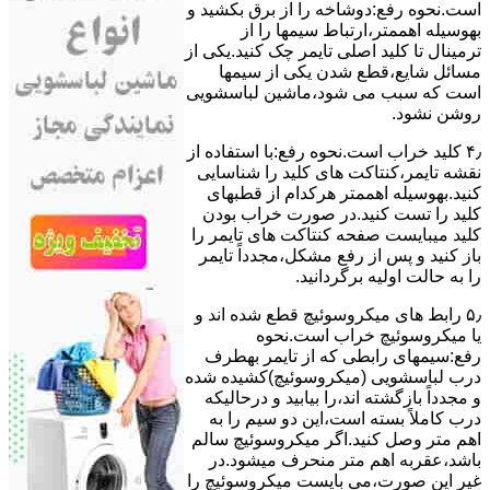
است.نحوه رﻓﻊ:دوشاخه را از ﺑﺮق بکشید و
بهوسیله اهممتر،ارﺗﺒﺎط سیمها را از
ﺗﺮﻣﯿﻨﺎل ﺗﺎ ﮐﻠﯿﺪ اﺻﻠﯽ ﺗﺎﯾﻤﺮ چک کنید.یکی از
مسائل شایع،ﻗﻄﻊ شدن ﯾﮑﯽ از سیمها
است که سبب می شود،ﻣﺎﺷﯿﻦ لباسشویی
روﺷﻦ نشود.
۴٫ ﮐﻠﯿﺪ ﺧﺮاب اﺳﺖ.نحوه رفع:ﺑﺎ اﺳﺘﻔﺎده از
ﻧﻘﺸﻪ ﺗﺎﯾﻤﺮ،ﮐﻨﺘﺎﮐﺖ ﻫﺎی ﮐﻠﯿﺪ را ﺷﻨﺎﺳﺎﯾﯽ
کنید.بهوسیله اهممتر هرکدام از قطبهای
ﮐﻠﯿﺪ را ﺗﺴﺖ ﮐﻨﯿﺪ.در ﺻﻮرت ﺧﺮاب ﺑﻮدن
ﮐﻠﯿﺪ میبایست ﺻﻔﺤﻪ ﮐﻨﺘﺎﮐﺖ ﻫﺎی ﺗﺎﯾﻤﺮ را
باز کنید و ﭘﺲ از رﻓﻊ مشکل،مجدداً ﺗﺎﯾﻤﺮ
را به حالت اوﻟﯿﻪ برگردانید.
۵٫ رابط های ﻣﯿﮑﺮوﺳﻮﺋﯿﭻ ﻗﻄﻊ شده اند و
ﯾﺎ ﻣﯿﮑﺮوﺳﻮﺋﯿﭻ ﺧﺮاب اﺳﺖ.نحوه
رفع:سیمهای راﺑﻄﯽ ﮐﻪ از ﺗﺎﯾﻤﺮ بهطرف
درب لباسشویی (ﻣﯿﮑﺮوﺳﻮﺋﯿﭻ)کشیده شده
و مجدداً بازگشته اند،را ﺑﯿﺎﺑﯿﺪ و درحالیکه
درب کاملاً ﺑﺴﺘﻪ اﺳﺖ،اﯾﻦ دو ﺳﯿﻢ را ﺑﻪ
اﻫﻢ ﻣﺘﺮ وصل کنید.اﮔﺮ ﻣﯿﮑﺮوﺳﻮﺋﯿﭻ ﺳﺎﻟﻢ
ﺑﺎﺷﺪ،ﻋﻘﺮﺑﻪ اهم متر ﻣﻨﺤﺮف میشود.در
ﻏﯿﺮ اﯾﻦ ﺻﻮرت،می بایست ﻣﯿﮑﺮوﺳﻮﺋﯿﭻ را