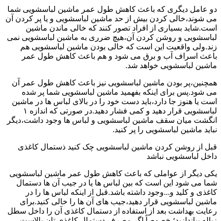
دو عامل دیگری که باعث کاهش طول عمر ماشین لباسشویی شما
می شوند،خالی کردن بیش از حد ماشین لباسشویی و یا پر کردن آن
است.شاید بسیاری از افراد تصور کنند که خالی ماندن ماشین
لباسشویی و روشن کردن آن،هیچ ضرری به ماشین لباسشویی نمی
زند.ولی واقعیت این است که خالی بودن ماشین لباسشویی هم
باعث اسراف آب و برق می شود و هم باعث کاهش طول عمر
ماشین لباسشویی خواهد شد.
همچنین،پر بودن ماشین لباسشویی نیز باعث کاهش طول عمر آن
می شود.پس برای اینکه بفهمید ماشین لباسشویی شما پر شده
است یا هنوز جا دارد،باید دست خود را در بالای لباس ها در ماشین
لباسشویی قرار دهید و کمی فشار دهید.در صورتی که اندازه ۱
انگشت میان سقف ماشین لباسشویی و لباس ها وجود داشت،دیگر
نباید ماشین لباسشویی را پر کنید.
قبل از روشن کردن ماشین لباسشویی چک کنید ذستمال کاغذی
داخل لباسشویی نباشد
یکی دیگر از عواملی که باعث کاهش طول عمر ماشین لباسشویی
شما می شود این است که بین لباس ها یا در جیب آن ها دستمال
کاغذی و کلید و...وجود داشته باشد.قبل از اینکه لباس ها را در
ماشین لباسشویی قرار دهید،جیب های آن ها را خالی کنید.برای
رعایت بهداشت بعد از استفاده از دستمال کاغذی آن را داخل سطل
زباله بیاندازید؛ خصوصاً اگر مصرف دستمال کاغذی تان بالاست.