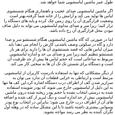
طول عمر ماشین لباسشویی شما خواهد شد.
اگر ماشین لباسشویی صدای عجیب و ناهنجاری هنگام شستشوی
لباس ها تولید می کند و آرامش را از خانه شما گرفته،بهتر است
وضعیت قرارگیری آن را روی زمین چک کرده و پایه های دستگاه را
تراز کنید؛ زیرا سر و صدای مداوم لباسشویی می تواند به دلیل صاف
نبودن محل قرارگیری آن رخ داده باشد.
اما در صورتی که گاه ماشین لباسشویی هنگام شستشو سر و صدا
دارد و گاه در سکوتی وصف ناشدنی کارش را انجام می دهد! باید
میزان لباس هایی که قصد شستشوی آن ها را دارید برای هر بار
شستشو تنظیم کنید،زیرا سر و صدای بی حد و اندازه لباسشویی
مربوط به ساعاتی است که حجم لباس ها بیش از حد ظرفیت آن
است و دستگاه برای شستن تک تک آن ها به سختی کار می کند.
از دیگر مشکلاتی که تنها به استفاده نادرست کاربران از لباسشویی
مرتبط است و ارتباطی به خرابی قطعات آن ندارد می توان به
سرازیر شدن کف از اطراف درب دستگاه اشاره کرد.این کف ها تنها
به این دلیل از لباسشویی خارج می شوند که پودر شوینده استفاده
شده به درستی انتخاب نشده یا حجم پودر ریخته شده درون ماشین
لباسشویی بیش از حد اندازه است و دیگ لبریز از کف شده و اضافه
های آن از اطراف درب خارج می شود؛ بنابراین در انتخاب نوع پودر
وسواس بیشتری داشته باشید تا با این مشکل ساده که در وهله اول
نگران کننده به نظر می رسد مواجه نشوید.