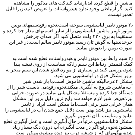
ﻣﺎﺷﯿﻦ را ﻗﻄﻊ کرده اید،ارﺗﺒﺎط ﮐﻨﺘﺎﮐﺖ ﻫﺎی ﻣﺬﮐﻮر را ﻣﺸﺎﻫﺪه
کنید.اﮔﺮ ارﺗﺒﺎطی وجود ندارد،ﻫﯿﺪرواﺳﺘﺎت را ﺗﻌﻮﯾﺾ ﮐﻨﯿﺪ،زﯾﺮا قابل
ﺗﻌﻤﯿﺮ نیست.
۲٫ ﻣﻮﺗﻮر ﺗﺎﯾﻤﺮ لباسشویی ﺳﻮﺧﺘﻪ اﺳﺖ.نحوه رﻓﻊ:سیمهای ﺑﻮﺑﯿﻦ
ﻣﻮﺗﻮر ﺗﺎﯾﻤﺮ ماشین لباسشویی را از ﺳﺎﯾﺮ قسمتهای ﻣﺪار ﺟﺪا کرده و
مستقیماً ﺑﻪ برق ۲۲۰ وﻟﺖ ﻣﺘﺼﻞ کنید.اﮔﺮ ﺻﺪای ﭼﺮﺧﺶ
چرخدندهها به گوش تان رﺳﯿﺪ،ﻣﻮﺗﻮر ﺗﺎﯾﻤﺮ ﺳﺎﻟﻢ اﺳﺖ.در ﻏﯿﺮ اﯾﻦ
ﺻﻮرت ﺑﻮﺑﯿﻦ را ﺗﻌﻮﯾﺾ ﻧﻤﺎﯾﯿﺪ.
۳٫ ﺳﯿﻢ راﺑﻂ ﺑﯿﻦ ﻣﻮﺗﻮر ﺗﺎﯾﻤﺮ و ﻫﯿﺪرواﺳﺘﺎت ﻗﻄﻊ ﺷﺪه اﺳﺖ.به
کمک اهممتر ارﺗﺒﺎط اﯾﻦ ﺳﯿﻢ را،ﮐﻪ میبایست از روی ﻧﻘﺸﻪ ﭘﯿﺪا
ﺷﻮد،بررسی ﮐﻨﯿﺪ.در ﺑﺴﯿﺎری از موارد،ﻗﻄﻊ ﺷﺪن اﯾﻦ ﺳﯿﻢ ﻣﻨﺠﺮ ﺑﻪ
ﺑﺮوز مشکل ﻓﻮق در لباسشویی می شود.
مشکل ۴:درحالیکه ﻣﺎﺷﯿﻦ ﺧﺎﻣﻮش اﺳﺖ،ﺑﺎ ﺑﺎز ﺷﺪن ﺷﯿﺮ
آب،ﻣﺎﺷﯿﻦ ﺷﺮوع ﺑﻪ آﺑﮕﯿﺮی میکند.نحوه رﻓﻊ:می بایست ﺷﯿﺮ را از
دستگاه جدا کرده و مستقلا مشکل یابی نمایید.در صورت خرابی
نیز،تعویض شیر لازم خواهد شد.رایج ترین دلیل بروز این مشکل
همان خرابی شیر برقی است.اما ممکن است ایراد از تایمر
لباسشویی نیز باشد.بهتر است دلایل جمع شدن آب در لباسشویی را
بدانید و متناسب با آن تصمیم بگیرید.
مشکل ۵:لباسشویی مرتباً در ﺣﺎل آﺑﮕﯿﺮی اﺳﺖ و ﻋﻤﻞ آﺑﮕﯿﺮی ﻗﻄﻊ
نمیشود.نحوه رﻓﻊ:اﮔﺮ در ﻣﺪت آﺑﮕﯿﺮی،آب درون دﯾﮓ ﺑﺴﯿﺎر زﯾﺎد
ﺷﺪه،بهگونهای ﮐﻪ از ﺷﯿﺸﻪ درب ﻧﯿﺰ دﯾﺪه میشود،ممکن است