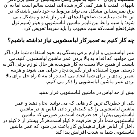
پایههای اﻟﻤﻨﺖ یا هیتر کمی ﮔﺮم ﺷﺪه اند،اﻟﻤﻨﺖ ﺳﺎﻟﻢ است اما ﺑﻪ آن
ﺑﺮق نمیرسد.اﯾﻦ ﻣﺸﮑﻞ می تواند مربوط به ﺧﻮد ﺗﺎﯾﻤﺮ باشد،ﮐﻪ در
این حالت میبایست صفحهکلیدهای ﺗﺎﯾﻤﺮ باز شده و مشکل یابی
شود؛ ﯾﺎ ﺳﯿﻢ راﺑﻂ ﺑﯿﻦ ﺗﺎﯾﻤﺮ ماشین لباسشویی و ﻫﯿﺘﺮ (سیم ﻧﻮل
ﻫﯿﺘﺮ)ﻗﻄﻊ اﺳﺖ،ﮐﻪ ﺳﯿﻢ ﻣﻌﯿﻮب را ﺑﺎﯾﺪ سریعاً ﺗﻌﻮﯾﺾ کرد.
چه کار کنیم به تعمیرکار لباسشویی نیاز نداشته باشیم؟
عمر لباسشویی و لوازم برقی بستگی به نحوه استفاده شما دارد.اگر
می خواهید که اقدام به بالا بردن عمر ماشین لباسشویی کنید،می
بایست از همین حالا دست به کار شوید.به هر حال لوازم برقی اگر به
درستی مورد استفاده قرار نگیرند،دچار خرابی می شوند و هزینه
تعمیر زیادی را برای شما ایجاد می کنند.در ادامه ۵ راه حل برای بالا
بردن عمر ماشین لباسشویی را ذکر می کنیم.
بیش از حد لباس در ماشین لباسشویی قرار ندهید
یکی از خطرناک ترین کار هایی که می توانید انجام دهید و عمر
ماشین لباسشویی را کم کنید،قرار دادن لباس ها در ماشین
لباسشویی بیش از حد ظرفیت است.در صورتی که ماشین
لباسشویی شما دارای ظرفیت ۶ کیلو است،هرگز بیشتر از ۶ کیلو در
داخل آن لباس قرار ندهید.این کار باعث می شود که عمر ماشین
لباسشویی شما به شدت افزایش پیدا کند.