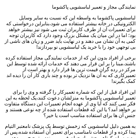
نمایندگی مجاز و تعمیر لباسشویی پاکشوما
لباسشویی پاکشوما به واسطه این که نسبت به سایر وسایل
الکترونیکی در خانه بیشتر استفاده می شود،بنابراین درخواستی که
برای تعمیرات آن از طرف کاربران ثبت می شود نیز بیشتر خواهد
بود؛ اما در این میان یک مشکل بزرگ وجود دارد که کاربران توجه
کمی به آن نشان می دهند و در نهایت باید ضرر و زیان های ناشی از
بی توجهی خود را با خرید یک لباسشویی نو بپردازند!
برخی از افراد بدون این که از خدمات نمایندگی مجاز استفاده کرده
باشند،مبنا را بر این قرار می دهند که خدمات ارائه شده توسط این
مرکز در رده گران قیمت ترین ها قرار دارد و بهتر است از
تعمیرکاری که به آن ها نزدیک تر بوده و چند باری کار آن را دیده اند
کمک بگیرند!
این افراد قبل از این که شماره تعمیرکار را گرفته و وی را برای
تعمیر لباسشویی پاکشوما به منزلشان دعوت کنند،یک لحظه به این
فکر نمی کنند که آیا وی از عهده انجام تعمیرات این دستگاه متفاوت
بر خواهد آمد؟ یا این که قطعات استفاده شده از چه نوعی هستند و
جنس آن ها برای استفاده مناسب است یا خیر؟
به همین دلیل لباسشویی که زخمش توسط یک پزشک نامعتبر التیام
پیدا کرده و از قطعات نامناسب برای تعمیر آن استفاده شده،پس از
مدت زمان کوتاهی چشم از جهان فرو می بندد و ترجیح می دهد