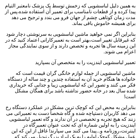
به همین دلیل لباسشویی که زخمش توسط یک پزشک نامعتبر التیام
پیدا کرده و از قطعات نامناسب برای تعمیر آن استفاده شده،پس از
مدت زمان کوتاهی چشم از جهان فرو می بندد و ترجیح می دهد
برای همیشه خاموش باقی بماند.
بنابراین اگر نمی خواهید ماشین لباسشویی به سرنوشتی دچار شود
که غیرقابل تغییر است،بهتر است به تعمیرکارانی اعتماد کنید که در
این زمینه سال ها تجربه و تخصص دارند و از سوی نمایندگی مجاز
اعزام می شوند.
تعمیر لباسشویی ایندزیت را به متخصص آن بسپارید
ماشین لباسشویی از جمله لوازم خانگی گران قیمت است که
خانواده ها هنگام خرید آن به استفاده چندین و چند ساله از دستگاه
فکر می کنند و تصور این که لباسشویی زیبا و جذابی که خریداری
شده سال بعد در خانه حضور نداشته باشد برای همگان مشکل
است!
بنابراین به محض این که کوچک ترین مشکل در عملکرد دستگاه رخ
می دهد کاربران دستپاچه شده و گاه شخصاً دست به تعمیراتی می
زنند که هیچ تجربه و تخصصی در آن ندارند و گاه تعمیر لباسشویی
ایندزیت را به اولین شماره ای که تحت عنوان تعمیرگاه در
اینترنت،روزنامه و...پیدا می کنند می سپارند! غافل از این که این
عمل مشکل کوچک اولیه را به یک ایراد بزرگ تبدیل می کند که