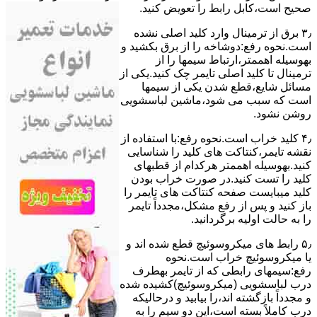
ﺻﺤﯿﺢ اﺳﺖ،ﮐﺎﺑﻞ راﺑﻂ را ﺗﻌﻮﯾﺾ کنید.
۳٫ ﺑﺮق از ﺗﺮﻣﯿﻨﺎل وارد ﮐﻠﯿﺪ اﺻﻠﯽ ﻧﺸﺪه
است.نحوه رﻓﻊ:دوشاخه را از ﺑﺮق بکشید و
بهوسیله اهممتر،ارﺗﺒﺎط سیمها را از
ﺗﺮﻣﯿﻨﺎل ﺗﺎ ﮐﻠﯿﺪ اﺻﻠﯽ ﺗﺎﯾﻤﺮ چک کنید.یکی از
مسائل شایع،ﻗﻄﻊ شدن ﯾﮑﯽ از سیمها
است که سبب می شود،ﻣﺎﺷﯿﻦ لباسشویی
روﺷﻦ نشود.
۴٫ ﮐﻠﯿﺪ ﺧﺮاب اﺳﺖ.نحوه رفع:ﺑﺎ اﺳﺘﻔﺎده از
ﻧﻘﺸﻪ ﺗﺎﯾﻤﺮ،ﮐﻨﺘﺎﮐﺖ ﻫﺎی ﮐﻠﯿﺪ را ﺷﻨﺎﺳﺎﯾﯽ
کنید.بهوسیله اهممتر هرکدام از قطبهای
ﮐﻠﯿﺪ را ﺗﺴﺖ ﮐﻨﯿﺪ.در ﺻﻮرت ﺧﺮاب ﺑﻮدن
ﮐﻠﯿﺪ میبایست ﺻﻔﺤﻪ ﮐﻨﺘﺎﮐﺖ ﻫﺎی ﺗﺎﯾﻤﺮ را
باز کنید و ﭘﺲ از رﻓﻊ مشکل،مجدداً ﺗﺎﯾﻤﺮ
را به حالت اوﻟﯿﻪ برگردانید.
۵٫ رابط های ﻣﯿﮑﺮوﺳﻮﺋﯿﭻ ﻗﻄﻊ شده اند و
ﯾﺎ ﻣﯿﮑﺮوﺳﻮﺋﯿﭻ ﺧﺮاب اﺳﺖ.نحوه
رفع:سیمهای راﺑﻄﯽ ﮐﻪ از ﺗﺎﯾﻤﺮ بهطرف
درب لباسشویی (ﻣﯿﮑﺮوﺳﻮﺋﯿﭻ)کشیده شده
و مجدداً بازگشته اند،را ﺑﯿﺎﺑﯿﺪ و درحالیکه
درب کاملاً ﺑﺴﺘﻪ اﺳﺖ،اﯾﻦ دو ﺳﯿﻢ را ﺑﻪ