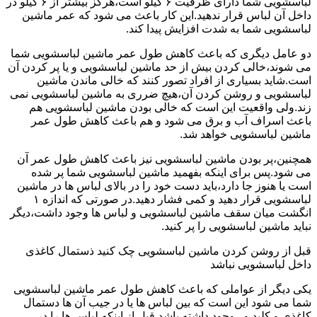
لباسشویی شما دارای ظرفیت ۶ کیلو است،هرگز بیشتر از ۶ کیلو در
داخل آن لباس قرار ندهید.این کار باعث می شود که عمر ماشین
لباسشویی شما به شدت افزایش پیدا کند.
دو عامل دیگری که باعث کاهش طول عمر ماشین لباسشویی شما
می شوند،خالی کردن بیش از حد ماشین لباسشویی و یا پر کردن آن
است.شاید بسیاری از افراد تصور کنند که خالی ماندن ماشین
لباسشویی و روشن کردن آن،هیچ ضرری به ماشین لباسشویی نمی
زند.ولی واقعیت این است که خالی بودن ماشین لباسشویی هم
باعث اسراف آب و برق می شود و هم باعث کاهش طول عمر
ماشین لباسشویی خواهد شد.
همچنین،پر بودن ماشین لباسشویی نیز باعث کاهش طول عمر آن
می شود.پس برای اینکه بفهمید ماشین لباسشویی شما پر شده
است یا هنوز جا دارد،باید دست خود را در بالای لباس ها در ماشین
لباسشویی قرار دهید و کمی فشار دهید.در صورتی که اندازه ۱
انگشت میان سقف ماشین لباسشویی و لباس ها وجود داشت،دیگر
نباید ماشین لباسشویی را پر کنید.
قبل از روشن کردن ماشین لباسشویی چک کنید ذستمال کاغذی
داخل لباسشویی نباشد
یکی دیگر از عواملی که باعث کاهش طول عمر ماشین لباسشویی
شما می شود این است که بین لباس ها یا در جیب آن ها دستمال
کاغذی و کلید و...وجود داشته باشد.قبل از اینکه لباس ها را در