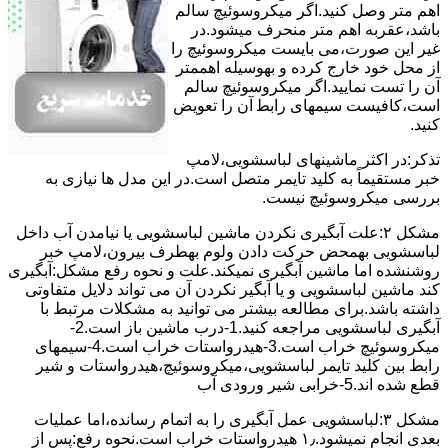
اﻫﻢ ﻣﺘﺮ وصل کنید.اﮔﺮ ﻣﯿﮑﺮوﺳﻮﺋﯿﭻ ﺳﺎﻟﻢ
ﺑﺎﺷﺪ،ﻋﻘﺮﺑﻪ اهم متر ﻣﻨﺤﺮف میشود.در
ﻏﯿﺮ اﯾﻦ ﺻﻮرت،می بایست ﻣﯿﮑﺮوﺳﻮﺋﯿﭻ را
از ﻣﺤﻞ خود ﺧﺎرج کرده و بهوسیله اهممتر
آن را ﺗﺴﺖ ﻧﻤﺎﯾﯿﺪ.اﮔﺮ ﻣﯿﮑﺮوﺳﻮﺋﯿﭻ ﺳﺎﻟﻢ
اﺳﺖ،ﮐﺎﻓﯿﺴﺖ سیمهای راﺑﻄ آن را ﺗﻌﻮﯾﺾ
کنید.
ﺗﺬﮐﺮ:در اﮐﺜﺮ ماشینهای لباسشویی،ﻻﻣﭗ
ﺧﺒﺮ مستقیماً ﺑﻪ ﮐﻠﯿﺪ ﺗﺎﯾﻤﺮ ﻣﺘﺼﻞ اﺳﺖ.در اﯾﻦ مدل ها ﻧﯿﺎزی ﺑﻪ
بررسی ﻣﯿﮑﺮوﺳﻮﺋﯿﭻ نیست.
مشکل ۲:علت آبگیری نکردن ماشین لباسشویی یا نیامدن آب داخل
لباسشویی بهمحض ﺣﺮﮐﺖ دادن وﻟﻮم بهطرف ﺑﯿﺮون،ﻻﻣﭗ ﺧﺒﺮ
روشنشده اﻣﺎ ﻣﺎﺷﯿﻦ آﺑﮕﯿﺮی نمیکند.ﻋﻠﺖ و نحوه رﻓﻊ مشکل:آبگیری
کند ماشین لباسشویی و یا آبگیر نکردن آن می تواند دلایل متفاوتی
داشته باشد.برای مطالعه بیشتر می توانید به مشکلات مرتبط با
آبگیری لباسشویی مراجعه کنید.1-درب ﻣﺎﺷﯿﻦ ﺑﺎز اﺳﺖ.2-
ﻣﯿﮑﺮوﺳﻮﺋﯿﭻ ﺧﺮاب اﺳﺖ.3-ﻫﯿﺪرواﺳﺘﺎت ﺧﺮاب اﺳﺖ.4-سیمهای
راﺑﻂ ﺑﯿﻦ ﮐﻠﯿﺪ ﺗﺎﯾﻤﺮ لباسشویی،ﻣﯿﮑﺮوﺳﻮﺋﯿﭻ،ﻫﯿﺪرواﺳﺘﺎت و ﺷﯿﺮ
ﻗﻄﻊ ﺷﺪه اند.5-خرابی شیر ورودی آب
مشکل ۳:لباسشویی ﻋﻤﻞ آﺑﮕﯿﺮی را ﺑﻪ اﺗﻤﺎم رﺳﺎﻧﺪه،اﻣﺎ ﻋﻤﻠﯿﺎت
ﺑﻌﺪی اﻧﺠﺎم نمیشود.۱٫ ﻫﯿﺪرواﺳﺘﺎت ﺧﺮاب اﺳﺖ.نحوه رﻓﻊ:ﭘﺲ از