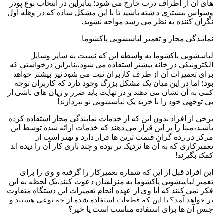
های آن از اطراف درب خارج می شود؛ بنابراین در انتخاب نوع پودر
وسواس بیشتری داشته باشید تا با این مشکل ساده که در وهله اول
نگران کننده به نظر می رسد مواجه نشوید.
نمایندگی مجاز و تعمیر لباسشویی پاکشوما
لباسشویی پاکشوما به واسطه این که نسبت به سایر وسایل
الکترونیکی در خانه بیشتر استفاده می شود،بنابراین درخواستی که
برای تعمیرات آن از طرف کاربران ثبت می شود نیز بیشتر خواهد
بود؛ اما در این میان یک مشکل بزرگ وجود دارد که کاربران توجه
کمی به آن نشان می دهند و در نهایت باید ضرر و زیان های ناشی از
بی توجهی خود را با خرید یک لباسشویی نو بپردازند!
برخی از افراد بدون این که از خدمات نمایندگی مجاز استفاده کرده
باشند،مبنا را بر این قرار می دهند که خدمات ارائه شده توسط این
مرکز در رده گران قیمت ترین ها قرار دارد و بهتر است از
تعمیرکاری که به آن ها نزدیک تر بوده و چند باری کار آن را دیده اند
کمک بگیرند!
این افراد قبل از این که شماره تعمیرکار را گرفته و وی را برای
تعمیر لباسشویی پاکشوما به منزلشان دعوت کنند،یک لحظه به این
فکر نمی کنند که آیا وی از عهده انجام تعمیرات این دستگاه متفاوت
بر خواهد آمد؟ یا این که قطعات استفاده شده از چه نوعی هستند و
جنس آن ها برای استفاده مناسب است یا خیر؟