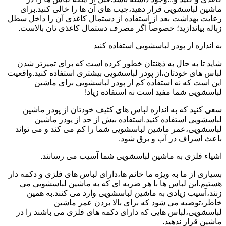
ماشین لباسشویی قرار دهید،جیب های آن ها را خالی کنید.برای
رعایت بهداشت بعد از استفاده از دستمال کاغذی آن را داخل سطل
زباله بیاندازید؛ خصوصاً اگر مصرف دستمال کاغذی تان بالاست.
به اندازه از پودر لباسشویی استفاده کنید
شاید تا به حال به ذهنتان خطور کرده است که برای تمیزتر شدن
لباس های خودتان،از پودر لباسشویی بیشتری استفاده کنید.واقعیت
این است که نه استفاده کم از پودر لباسشویی برای ماشین
لباسشویی شما مفید است نه استفاده زیاد!
سعی کنید که به اندازه لباس های کثیف خودتان از پودر ماشین
لباسشویی استفاده کنید.استفاده بیش از حد از پودر ماشین
لباسشویی،عمر ماشین لباسشویی شما را کم می کند و می تواند
باعث اسراف در آب و برق شود.
اشیاء فلزی به ماشین لباسشویی شما آسیب می رسانند.
بسیاری از ما به ویژه ما خانم ها،دارای لباس های فلزی و دکمه دار
هستیم.این لباس ها با هر ضربه ای که به ماشین لباسشویی می
زنند،آسیب زیادی به ماشین لباسشویی وارد می کنند.به همین
خاطر،توصیه می شود که برای بالا بردن عمر ماشین
لباسشویی،لباس هایی که دارای دکمه های فلزی می باشند را در
ماشین قرار ندهید.