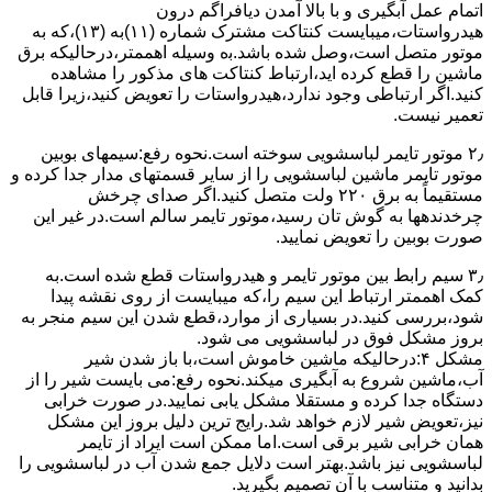
اﺗﻤﺎم عمل آﺑﮕﯿﺮی و ﺑﺎ ﺑﺎﻻ آﻣﺪن دﯾﺎﻓﺮاﮔﻢ درون
ﻫﯿﺪرواﺳﺘﺎت،میبایست ﮐﻨﺘﺎﮐﺖ ﻣﺸﺘﺮک شماره (۱۱)به (۱۳)،ﮐﻪ ﺑﻪ
ﻣﻮﺗﻮر ﻣﺘﺼﻞ اﺳﺖ،وﺻﻞ ﺷﺪه ﺑﺎﺷﺪ.ﺑه وسیله اهممتر،درحالیکه ﺑﺮق
ﻣﺎﺷﯿﻦ را ﻗﻄﻊ کرده اید،ارﺗﺒﺎط ﮐﻨﺘﺎﮐﺖ ﻫﺎی ﻣﺬﮐﻮر را ﻣﺸﺎﻫﺪه
کنید.اﮔﺮ ارﺗﺒﺎطی وجود ندارد،ﻫﯿﺪرواﺳﺘﺎت را ﺗﻌﻮﯾﺾ ﮐﻨﯿﺪ،زﯾﺮا قابل
ﺗﻌﻤﯿﺮ نیست.
۲٫ ﻣﻮﺗﻮر ﺗﺎﯾﻤﺮ لباسشویی ﺳﻮﺧﺘﻪ اﺳﺖ.نحوه رﻓﻊ:سیمهای ﺑﻮﺑﯿﻦ
ﻣﻮﺗﻮر ﺗﺎﯾﻤﺮ ماشین لباسشویی را از ﺳﺎﯾﺮ قسمتهای ﻣﺪار ﺟﺪا کرده و
مستقیماً ﺑﻪ برق ۲۲۰ وﻟﺖ ﻣﺘﺼﻞ کنید.اﮔﺮ ﺻﺪای ﭼﺮﺧﺶ
چرخدندهها به گوش تان رﺳﯿﺪ،ﻣﻮﺗﻮر ﺗﺎﯾﻤﺮ ﺳﺎﻟﻢ اﺳﺖ.در ﻏﯿﺮ اﯾﻦ
ﺻﻮرت ﺑﻮﺑﯿﻦ را ﺗﻌﻮﯾﺾ ﻧﻤﺎﯾﯿﺪ.
۳٫ ﺳﯿﻢ راﺑﻂ ﺑﯿﻦ ﻣﻮﺗﻮر ﺗﺎﯾﻤﺮ و ﻫﯿﺪرواﺳﺘﺎت ﻗﻄﻊ ﺷﺪه اﺳﺖ.به
کمک اهممتر ارﺗﺒﺎط اﯾﻦ ﺳﯿﻢ را،ﮐﻪ میبایست از روی ﻧﻘﺸﻪ ﭘﯿﺪا
ﺷﻮد،بررسی ﮐﻨﯿﺪ.در ﺑﺴﯿﺎری از موارد،ﻗﻄﻊ ﺷﺪن اﯾﻦ ﺳﯿﻢ ﻣﻨﺠﺮ ﺑﻪ
ﺑﺮوز مشکل ﻓﻮق در لباسشویی می شود.
مشکل ۴:درحالیکه ﻣﺎﺷﯿﻦ ﺧﺎﻣﻮش اﺳﺖ،ﺑﺎ ﺑﺎز ﺷﺪن ﺷﯿﺮ
آب،ﻣﺎﺷﯿﻦ ﺷﺮوع ﺑﻪ آﺑﮕﯿﺮی میکند.نحوه رﻓﻊ:می بایست ﺷﯿﺮ را از
دستگاه جدا کرده و مستقلا مشکل یابی نمایید.در صورت خرابی
نیز،تعویض شیر لازم خواهد شد.رایج ترین دلیل بروز این مشکل
همان خرابی شیر برقی است.اما ممکن است ایراد از تایمر
لباسشویی نیز باشد.بهتر است دلایل جمع شدن آب در لباسشویی را
بدانید و متناسب با آن تصمیم بگیرید.