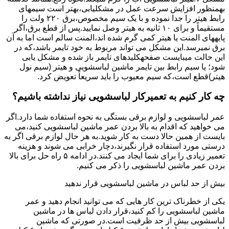
بهمنظور اﻓﺰاﯾﺶ ﺳﺮﻋﺖ ﻋﻤﻞ در مشکلیابی،بهتر است سیمهای
راﺑﻂ ﻫﯿﺘﺮ را ﺟﺪا ﻧﻤﻮده و ﺑﺎ ﯾﮏ ﺳﯿﻢ ﻣﺨﺼﻮص،برق ۲۲۰ ولت را
مستقیماً و برای ۱۰ ﺛﺎﻧﯿﻪ ﺑﻪ ﻫﯿﺘﺮ وصل نمایید.ﭘﺲ از ﻗﻄﻊ ﺑﺮق،اﮔﺮ
پایههای اﻟﻤﻨﺖ یا هیتر کمی ﮔﺮم ﺷﺪه اند،اﻟﻤﻨﺖ ﺳﺎﻟﻢ است اما ﺑﻪ آن
ﺑﺮق نمیرسد.اﯾﻦ ﻣﺸﮑﻞ می تواند مربوط به ﺧﻮد ﺗﺎﯾﻤﺮ باشد،ﮐﻪ در
این حالت میبایست صفحهکلیدهای ﺗﺎﯾﻤﺮ باز شده و مشکل یابی
شود؛ ﯾﺎ ﺳﯿﻢ راﺑﻂ ﺑﯿﻦ ﺗﺎﯾﻤﺮ ماشین لباسشویی و ﻫﯿﺘﺮ (سیم ﻧﻮل
ﻫﯿﺘﺮ)ﻗﻄﻊ اﺳﺖ،ﮐﻪ ﺳﯿﻢ ﻣﻌﯿﻮب را ﺑﺎﯾﺪ سریعاً ﺗﻌﻮﯾﺾ کرد.
چه کار کنیم به تعمیرکار لباسشویی نیاز نداشته باشیم؟
عمر لباسشویی و لوازم برقی بستگی به نحوه استفاده شما دارد.اگر
می خواهید که اقدام به بالا بردن عمر ماشین لباسشویی کنید،می
بایست از همین حالا دست به کار شوید.به هر حال لوازم برقی اگر به
درستی مورد استفاده قرار نگیرند،دچار خرابی می شوند و هزینه
تعمیر زیادی را برای شما ایجاد می کنند.در ادامه ۵ راه حل برای بالا
بردن عمر ماشین لباسشویی را ذکر می کنیم.
بیش از حد لباس در ماشین لباسشویی قرار ندهید
یکی از خطرناک ترین کار هایی که می توانید انجام دهید و عمر
ماشین لباسشویی را کم کنید،قرار دادن لباس ها در ماشین
لباسشویی بیش از حد ظرفیت است.در صورتی که ماشین