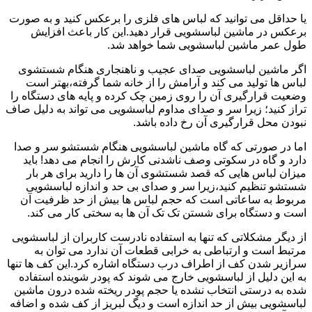
یا حداقل می توانید که لباس های فلزی را برعکس کنید و به صورت
برعکس در ماشین لباسشویی قرار دهید.این کار باعث افزایش
طول عمر ماشین لباسشویی شما خواهد شد.
اگر ماشین لباسشویی صدای عجیب و ناهنجاری هنگام شستشوی
لباس ها تولید می کند و آرامش را از خانه شما گرفته،بهتر است
وضعیت قرارگیری آن را روی زمین چک کرده و پایه های دستگاه را
تراز کنید؛ زیرا سر و صدای مداوم لباسشویی می تواند به دلیل صاف
نبودن محل قرارگیری آن رخ داده باشد.
اما در صورتی که گاه ماشین لباسشویی هنگام شستشو سر و صدا
دارد و گاه در سکوتی وصف ناشدنی کارش را انجام می دهد! باید
میزان لباس هایی که قصد شستشوی آن ها را دارید برای هر بار
شستشو تنظیم کنید،زیرا سر و صدای بی حد و اندازه لباسشویی
مربوط به ساعاتی است که حجم لباس ها بیش از حد ظرفیت آن
است و دستگاه برای شستن تک تک آن ها به سختی کار می کند.
از دیگر مشکلاتی که تنها به استفاده نادرست کاربران از لباسشویی
مرتبط است و ارتباطی به خرابی قطعات آن ندارد می توان به
سرازیر شدن کف از اطراف درب دستگاه اشاره کرد.این کف ها تنها
به این دلیل از لباسشویی خارج می شوند که پودر شوینده استفاده
شده به درستی انتخاب نشده یا حجم پودر ریخته شده درون ماشین
لباسشویی بیش از حد اندازه است و دیگ لبریز از کف شده و اضافه