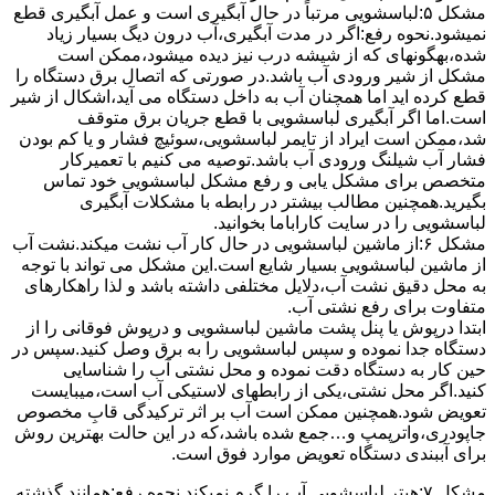
مشکل ۵:لباسشویی مرتباً در ﺣﺎل آﺑﮕﯿﺮی اﺳﺖ و ﻋﻤﻞ آﺑﮕﯿﺮی ﻗﻄﻊ
نمیشود.نحوه رﻓﻊ:اﮔﺮ در ﻣﺪت آﺑﮕﯿﺮی،آب درون دﯾﮓ ﺑﺴﯿﺎر زﯾﺎد
ﺷﺪه،بهگونهای ﮐﻪ از ﺷﯿﺸﻪ درب ﻧﯿﺰ دﯾﺪه میشود،ممکن است
مشکل از شیر ورودی آب باشد.در صورتی که اتصال برق دستگاه را
قطع کرده اید اما همچنان آب به داخل دستگاه می آید،اشکال از شیر
است.اما اگر آبگیری لباسشویی با قطع جریان برق متوقف
شد،ممکن است ایراد از تایمر لباسشویی،سوئیچ فشار و یا کم بودن
فشار آب شیلنگ ورودی آب باشد.توصیه می کنیم با تعمیرکار
متخصص برای مشکل یابی و رفع مشکل لباسشویی خود تماس
بگیرید.همچنین مطالب بیشتر در رابطه با مشکلات آبگیری
لباسشویی را در سایت کاراباما بخوانید.
مشکل ۶:از ﻣﺎﺷﯿﻦ لباسشویی در ﺣﺎل ﮐﺎر آب ﻧﺸﺖ میکند.نشت آب
از ماشین لباسشویی بسیار شایع است.این مشکل می تواند با توجه
به محل دقیق نشت آب،دلایل مختلفی داشته باشد و لذا راهکارهای
متفاوت برای رفع نشتی آب.
ابتدا درپوش یا پنل ﭘﺸﺖ ﻣﺎﺷﯿﻦ لباسشویی و درپوش ﻓﻮﻗﺎﻧﯽ را از
دستگاه ﺟﺪا ﻧﻤﻮده و ﺳﭙﺲ لباسشویی را ﺑﻪ ﺑﺮق وصل ﮐﻨﯿﺪ.سپس در
حین کار به دستگاه دقت نموده و ﻣﺤﻞ نشتی آب را ﺷﻨﺎﺳﺎﯾﯽ
کنید.اﮔﺮ ﻣﺤﻞ نشتی،ﯾﮑﯽ از رابطهای ﻻﺳﺘﯿﮑﯽ آب اﺳﺖ،میبایست
ﺗﻌﻮﯾﺾ شود.همچنین ﻣﻤﮑﻦ اﺳﺖ آب بر اثر ﺗﺮﮐﯿﺪﮔﯽ قابِ ﻣﺨﺼﻮص
ﺟﺎﭘﻮدری،واترپمپ و…جمع شده ﺑﺎﺷﺪ،ﮐﻪ در این حالت بهترین روش
برای آببندی دستگاه ﺗﻌﻮﯾﺾ ﻣﻮارد ﻓﻮق اﺳﺖ.
مشکل ۷:ﻫﯿﺘﺮ لباسشویی آب را ﮔﺮم نمیکند.نحوه رﻓﻊ:ﻫﻤﺎﻧﻨﺪ ﮔﺬﺷﺘﻪ