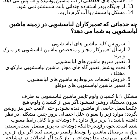
لاستیک های حفاظتی از آب ماشین پوسیده و آب پس می دهد.
از جایگاه پودر استفاده چندانی بابت شستشو نمی شود.
مشکل با شستن با آب گرم داریم.
چه خدماتی که تعمیرکاران لباسشویی در زمینه ماشین
لباسشویی به شما می دهد؟
سرویس کلیه ماشین های لباسشویی
ارسال تعمیرکار مجاز و متخصص ماشین لباسشویی هر مارک
و برند
تعمیر سریع ماشین های لباسشویی
تحت پوشش تعمیرگاه های مجاز ماشین لباسشویی مارکهای
مختلف
فروش قطعات مربوط به ماشین های لباسشویی
تعمیر ماشین لباسشویی های دوقلو
مشکل ۱:ﺑﺎ ﮐﺸﯿﺪن وﻟﻮم ﺗﺎﯾﻤﺮ ماشین لباسشویی به طرف
ﺑﯿﺮون،دستگاه روﺷﻦ نمیشود.اﮔﺮ ﭘﺲ از ﮐﺸﯿﺪن وﻟﻮم،ﻫﯿﭻ
عکسالعمل ﺧﺎﺻﯽ از ﻣﺎﺷﯿﻦ دﯾﺪه نشود،و حتی ﻻﻣﭗ ﺧﺒﺮ ﻧﯿﺰ روﺷﻦ
ﻧگردد؛ موارد زیر را بعنوان ﻋﻠﻞ احتمالی بروز چنین مشکلی در نظر
داشته باشید:۱٫ ﭘﺮﯾﺰ ﺑﺮق ﻧﺪارد.۲٫ دوﺷﺎﺧﻪ و ﯾﺎ ﮐﺎﺑﻞ راﺑﻂ ﻣﻌﯿﻮب
ﺷﺪه است.نحوه رفع:درحالیکه دوﺷﺎﺧﻪ ﺑﻪ ﭘﺮﯾﺰ ﻣﺘﺼﻞ اﺳﺖ،رﺳﯿﺪن
ﺑﺮق ﺑﻪ ﺗﺮﻣﯿﻨﺎل ﻣﺎﺷﯿﻦ را ﺗﻮﺳﻂ ولتمتر بررسی ﮐﻨﯿﺪ.اﮔﺮ ﺑﺮق از ﭘﺮﯾﺰ
ﺑﻪ ﻣﺎﺷﯿﻦ نمیرسد،اﺑﺘﺪا دوشاخه را باز کنید.اﮔﺮ اﺗﺼﺎﻻت در دوشاخه