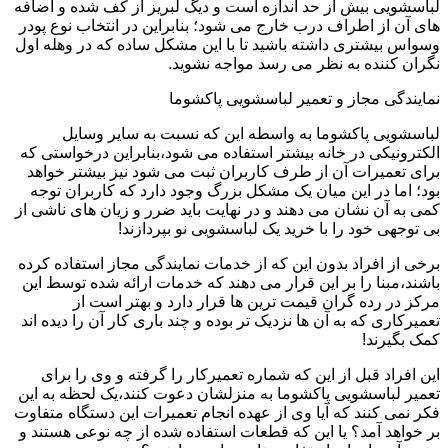
لباسشویی بیش از حد اندازه است و دیگ لبریز از کف شده و اضافه
های آن از اطراف درب خارج می شود؛ بنابراین در انتخاب نوع پودر
وسواس بیشتری داشته باشید تا با این مشکل ساده که در وهله اول
نگران کننده به نظر می رسد مواجه نشوید.
نمایندگی مجاز و تعمیر لباسشویی پاکشوما
لباسشویی پاکشوما به واسطه این که نسبت به سایر وسایل
الکترونیکی در خانه بیشتر استفاده می شود،بنابراین درخواستی که
برای تعمیرات آن از طرف کاربران ثبت می شود نیز بیشتر خواهد
بود؛ اما در این میان یک مشکل بزرگ وجود دارد که کاربران توجه
کمی به آن نشان می دهند و در نهایت باید ضرر و زیان های ناشی از
بی توجهی خود را با خرید یک لباسشویی نو بپردازند!
برخی از افراد بدون این که از خدمات نمایندگی مجاز استفاده کرده
باشند،مبنا را بر این قرار می دهند که خدمات ارائه شده توسط این
مرکز در رده گران قیمت ترین ها قرار دارد و بهتر است از
تعمیرکاری که به آن ها نزدیک تر بوده و چند باری کار آن را دیده اند
کمک بگیرند!
این افراد قبل از این که شماره تعمیرکار را گرفته و وی را برای
تعمیر لباسشویی پاکشوما به منزلشان دعوت کنند،یک لحظه به این
فکر نمی کنند که آیا وی از عهده انجام تعمیرات این دستگاه متفاوت
بر خواهد آمد؟ یا این که قطعات استفاده شده از چه نوعی هستند و