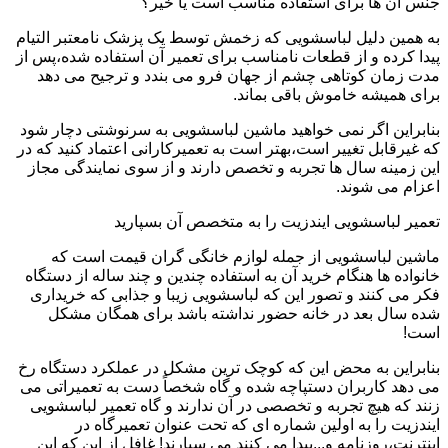
جنس آن ها برای استفاده مناسب است یا خیر؟
به همین دلیل لباسشویی که زخمش توسط یک پزشک نامعتبر التیام
پیدا کرده و از قطعات نامناسب برای تعمیر آن استفاده شده،پس از
مدت زمان کوتاهی چشم از جهان فرو می بندد و ترجیح می دهد
برای همیشه خاموش باقی بماند.
بنابراین اگر نمی خواهید ماشین لباسشویی به سرنوشتی دچار شود
که غیرقابل تغییر است،بهتر است به تعمیرکارانی اعتماد کنید که در
این زمینه سال ها تجربه و تخصص دارند و از سوی نمایندگی مجاز
اعزام می شوند.
تعمیر لباسشویی ایندزیت را به متخصص آن بسپارید
ماشین لباسشویی از جمله لوازم خانگی گران قیمت است که
خانواده ها هنگام خرید آن به استفاده چندین و چند ساله از دستگاه
فکر می کنند و تصور این که لباسشویی زیبا و جذابی که خریداری
شده سال بعد در خانه حضور نداشته باشد برای همگان مشکل
است!
بنابراین به محض این که کوچک ترین مشکل در عملکرد دستگاه رخ
می دهد کاربران دستپاچه شده و گاه شخصاً دست به تعمیراتی می
زنند که هیچ تجربه و تخصصی در آن ندارند و گاه تعمیر لباسشویی
ایندزیت را به اولین شماره ای که تحت عنوان تعمیرگاه در
اینترنت،روزنامه و...پیدا می کنند می سپارند! غافل از این که این