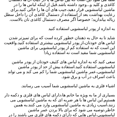
کاغذی و کلید و...وجود داشته باشد.قبل از اینکه لباس ها را در
ماشین لباسشویی قرار دهید،جیب های آن ها را خالی کنید.برای
رعایت بهداشت بعد از استفاده از دستمال کاغذی آن را داخل سطل
زباله بیاندازید؛ خصوصاً اگر مصرف دستمال کاغذی تان بالاست.
به اندازه از پودر لباسشویی استفاده کنید
شاید تا به حال به ذهنتان خطور کرده است که برای تمیزتر شدن
لباس های خودتان،از پودر لباسشویی بیشتری استفاده کنید.واقعیت
این است که نه استفاده کم از پودر لباسشویی برای ماشین
لباسشویی شما مفید است نه استفاده زیاد!
سعی کنید که به اندازه لباس های کثیف خودتان از پودر ماشین
لباسشویی استفاده کنید.استفاده بیش از حد از پودر ماشین
لباسشویی،عمر ماشین لباسشویی شما را کم می کند و می تواند
باعث اسراف در آب و برق شود.
اشیاء فلزی به ماشین لباسشویی شما آسیب می رسانند.
بسیاری از ما به ویژه ما خانم ها،دارای لباس های فلزی و دکمه دار
هستیم.این لباس ها با هر ضربه ای که به ماشین لباسشویی می
زنند،آسیب زیادی به ماشین لباسشویی وارد می کنند.به همین
خاطر،توصیه می شود که برای بالا بردن عمر ماشین
لباسشویی،لباس هایی که دارای دکمه های فلزی می باشند را در