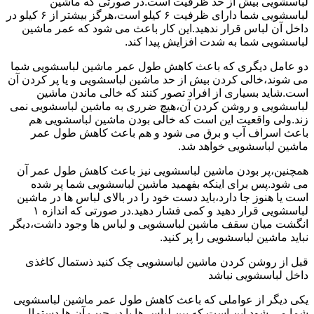
لباسشویی بیش از حد ظرفیت است.در صورتی که ماشین
لباسشویی شما دارای ظرفیت ۶ کیلو است،هرگز بیشتر از ۶ کیلو در
داخل آن لباس قرار ندهید.این کار باعث می شود که عمر ماشین
لباسشویی شما به شدت افزایش پیدا کند.
دو عامل دیگری که باعث کاهش طول عمر ماشین لباسشویی شما
می شوند،خالی کردن بیش از حد ماشین لباسشویی و یا پر کردن آن
است.شاید بسیاری از افراد تصور کنند که خالی ماندن ماشین
لباسشویی و روشن کردن آن،هیچ ضرری به ماشین لباسشویی نمی
زند.ولی واقعیت این است که خالی بودن ماشین لباسشویی هم
باعث اسراف آب و برق می شود و هم باعث کاهش طول عمر
ماشین لباسشویی خواهد شد.
همچنین،پر بودن ماشین لباسشویی نیز باعث کاهش طول عمر آن
می شود.پس برای اینکه بفهمید ماشین لباسشویی شما پر شده
است یا هنوز جا دارد،باید دست خود را در بالای لباس ها در ماشین
لباسشویی قرار دهید و کمی فشار دهید.در صورتی که اندازه ۱
انگشت میان سقف ماشین لباسشویی و لباس ها وجود داشت،دیگر
نباید ماشین لباسشویی را پر کنید.
قبل از روشن کردن ماشین لباسشویی چک کنید ذستمال کاغذی
داخل لباسشویی نباشد
یکی دیگر از عواملی که باعث کاهش طول عمر ماشین لباسشویی
شما می شود این است که بین لباس ها یا در جیب آن ها دستمال