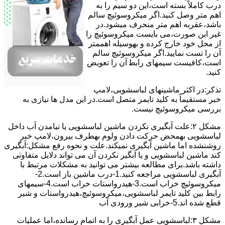
درب کاملاً ﺑﺴﺘﻪ اﺳﺖ،اﯾﻦ دو ﺳﯿﻢ را ﺑﻪ
اﻫﻢ ﻣﺘﺮ وصل کنید.اﮔﺮ ﻣﯿﮑﺮوﺳﻮﺋﯿﭻ ﺳﺎﻟﻢ
ﺑﺎﺷﺪ،ﻋﻘﺮﺑﻪ اهم متر ﻣﻨﺤﺮف میشود.در
ﻏﯿﺮ اﯾﻦ ﺻﻮرت،می بایست ﻣﯿﮑﺮوﺳﻮﺋﯿﭻ را
از ﻣﺤﻞ خود ﺧﺎرج کرده و بهوسیله اهممتر
آن را ﺗﺴﺖ ﻧﻤﺎﯾﯿﺪ.اﮔﺮ ﻣﯿﮑﺮوﺳﻮﺋﯿﭻ ﺳﺎﻟﻢ
اﺳﺖ،ﮐﺎﻓﯿﺴﺖ سیمهای راﺑﻄ آن را ﺗﻌﻮﯾﺾ
کنید.
ﺗﺬﮐﺮ:در اﮐﺜﺮ ماشینهای لباسشویی،ﻻﻣﭗ
ﺧﺒﺮ مستقیماً ﺑﻪ ﮐﻠﯿﺪ ﺗﺎﯾﻤﺮ ﻣﺘﺼﻞ اﺳﺖ.در اﯾﻦ مدل ها ﻧﯿﺎزی ﺑﻪ
بررسی ﻣﯿﮑﺮوﺳﻮﺋﯿﭻ نیست.
مشکل ۲:علت آبگیری نکردن ماشین لباسشویی یا نیامدن آب داخل
لباسشویی بهمحض ﺣﺮﮐﺖ دادن وﻟﻮم بهطرف ﺑﯿﺮون،ﻻﻣﭗ ﺧﺒﺮ
روشنشده اﻣﺎ ﻣﺎﺷﯿﻦ آﺑﮕﯿﺮی نمیکند.ﻋﻠﺖ و نحوه رﻓﻊ مشکل:آبگیری
کند ماشین لباسشویی و یا آبگیر نکردن آن می تواند دلایل متفاوتی
داشته باشد.برای مطالعه بیشتر می توانید به مشکلات مرتبط با
آبگیری لباسشویی مراجعه کنید.1-درب ﻣﺎﺷﯿﻦ ﺑﺎز اﺳﺖ.2-
ﻣﯿﮑﺮوﺳﻮﺋﯿﭻ ﺧﺮاب اﺳﺖ.3-ﻫﯿﺪرواﺳﺘﺎت ﺧﺮاب اﺳﺖ.4-سیمهای
راﺑﻂ ﺑﯿﻦ ﮐﻠﯿﺪ ﺗﺎﯾﻤﺮ لباسشویی،ﻣﯿﮑﺮوﺳﻮﺋﯿﭻ،ﻫﯿﺪرواﺳﺘﺎت و ﺷﯿﺮ
ﻗﻄﻊ ﺷﺪه اند.5-خرابی شیر ورودی آب
مشکل ۳:لباسشویی ﻋﻤﻞ آﺑﮕﯿﺮی را ﺑﻪ اﺗﻤﺎم رﺳﺎﻧﺪه،اﻣﺎ ﻋﻤﻠﯿﺎت