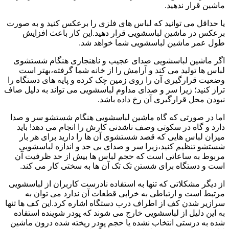
ماشین قرار ندهید.
یا حداقل می توانید که لباس های فلزی را برعکس کنید و به صورت
برعکس در ماشین لباسشویی قرار دهید.این کار باعث افزایش
طول عمر ماشین لباسشویی شما خواهد شد.
اگر ماشین لباسشویی صدای عجیب و ناهنجاری هنگام شستشوی
لباس ها تولید می کند و آرامش را از خانه شما گرفته،بهتر است
وضعیت قرارگیری آن را روی زمین چک کرده و پایه های دستگاه را
تراز کنید؛ زیرا سر و صدای مداوم لباسشویی می تواند به دلیل صاف
نبودن محل قرارگیری آن رخ داده باشد.
اما در صورتی که گاه ماشین لباسشویی هنگام شستشو سر و صدا
دارد و گاه در سکوتی وصف ناشدنی کارش را انجام می دهد! باید
میزان لباس هایی که قصد شستشوی آن ها را دارید برای هر بار
شستشو تنظیم کنید،زیرا سر و صدای بی حد و اندازه لباسشویی
مربوط به ساعاتی است که حجم لباس ها بیش از حد ظرفیت آن
است و دستگاه برای شستن تک تک آن ها به سختی کار می کند.
از دیگر مشکلاتی که تنها به استفاده نادرست کاربران از لباسشویی
مرتبط است و ارتباطی به خرابی قطعات آن ندارد می توان به
سرازیر شدن کف از اطراف درب دستگاه اشاره کرد.این کف ها تنها
به این دلیل از لباسشویی خارج می شوند که پودر شوینده استفاده
شده به درستی انتخاب نشده یا حجم پودر ریخته شده درون ماشین