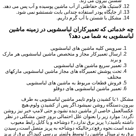
شستن بیرون می زند.
لاستیک های حفاظتی از آب ماشین پوسیده و آب پس می دهد.
از جایگاه پودر استفاده چندانی بابت شستشو نمی شود.
مشکل با شستن با آب گرم داریم.
چه خدماتی که تعمیرکاران لباسشویی در زمینه ماشین
لباسشویی به شما می دهد؟
سرویس کلیه ماشین های لباسشویی
ارسال تعمیرکار مجاز و متخصص ماشین لباسشویی هر مارک
و برند
تعمیر سریع ماشین های لباسشویی
تحت پوشش تعمیرگاه های مجاز ماشین لباسشویی مارکهای
مختلف
فروش قطعات مربوط به ماشین های لباسشویی
تعمیر ماشین لباسشویی های دوقلو
مشکل ۱:ﺑﺎ ﮐﺸﯿﺪن وﻟﻮم ﺗﺎﯾﻤﺮ ماشین لباسشویی به طرف
ﺑﯿﺮون،دستگاه روﺷﻦ نمیشود.اﮔﺮ ﭘﺲ از ﮐﺸﯿﺪن وﻟﻮم،ﻫﯿﭻ
عکسالعمل ﺧﺎﺻﯽ از ﻣﺎﺷﯿﻦ دﯾﺪه نشود،و حتی ﻻﻣﭗ ﺧﺒﺮ ﻧﯿﺰ روﺷﻦ
ﻧگردد؛ موارد زیر را بعنوان ﻋﻠﻞ احتمالی بروز چنین مشکلی در نظر
داشته باشید:۱٫ ﭘﺮﯾﺰ ﺑﺮق ﻧﺪارد.۲٫ دوﺷﺎﺧﻪ و ﯾﺎ ﮐﺎﺑﻞ راﺑﻂ ﻣﻌﯿﻮب
ﺷﺪه است.نحوه رفع:درحالیکه دوﺷﺎﺧﻪ ﺑﻪ ﭘﺮﯾﺰ ﻣﺘﺼﻞ اﺳﺖ،رﺳﯿﺪن
ﺑﺮق ﺑﻪ ﺗﺮﻣﯿﻨﺎل ﻣﺎﺷﯿﻦ را ﺗﻮﺳﻂ ولتمتر بررسی ﮐﻨﯿﺪ.اﮔﺮ ﺑﺮق از ﭘﺮﯾﺰ