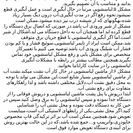
بدانید و متناسب با آن تصمیم بگیرید.
مشکل ۵:لباسشویی مرتباً در ﺣﺎل آﺑﮕﯿﺮی اﺳﺖ و ﻋﻤﻞ آﺑﮕﯿﺮی ﻗﻄﻊ
نمیشود.نحوه رﻓﻊ:اﮔﺮ در ﻣﺪت آﺑﮕﯿﺮی،آب درون دﯾﮓ ﺑﺴﯿﺎر زﯾﺎد
ﺷﺪه،بهگونهای ﮐﻪ از ﺷﯿﺸﻪ درب ﻧﯿﺰ دﯾﺪه میشود،ممکن است
مشکل از شیر ورودی آب باشد.در صورتی که اتصال برق دستگاه را
قطع کرده اید اما همچنان آب به داخل دستگاه می آید،اشکال از شیر
است.اما اگر آبگیری لباسشویی با قطع جریان برق متوقف
شد،ممکن است ایراد از تایمر لباسشویی،سوئیچ فشار و یا کم بودن
فشار آب شیلنگ ورودی آب باشد.توصیه می کنیم با تعمیرکار
متخصص برای مشکل یابی و رفع مشکل لباسشویی خود تماس
بگیرید.همچنین مطالب بیشتر در رابطه با مشکلات آبگیری
لباسشویی را در سایت کاراباما بخوانید.
مشکل ۶:از ﻣﺎﺷﯿﻦ لباسشویی در ﺣﺎل ﮐﺎر آب ﻧﺸﺖ میکند.نشت آب
از ماشین لباسشویی بسیار شایع است.این مشکل می تواند با توجه
به محل دقیق نشت آب،دلایل مختلفی داشته باشد و لذا راهکارهای
متفاوت برای رفع نشتی آب.
ابتدا درپوش یا پنل ﭘﺸﺖ ﻣﺎﺷﯿﻦ لباسشویی و درپوش ﻓﻮﻗﺎﻧﯽ را از
دستگاه ﺟﺪا ﻧﻤﻮده و ﺳﭙﺲ لباسشویی را ﺑﻪ ﺑﺮق وصل ﮐﻨﯿﺪ.سپس در
حین کار به دستگاه دقت نموده و ﻣﺤﻞ نشتی آب را ﺷﻨﺎﺳﺎﯾﯽ
کنید.اﮔﺮ ﻣﺤﻞ نشتی،ﯾﮑﯽ از رابطهای ﻻﺳﺘﯿﮑﯽ آب اﺳﺖ،میبایست
ﺗﻌﻮﯾﺾ شود.همچنین ﻣﻤﮑﻦ اﺳﺖ آب بر اثر ﺗﺮﮐﯿﺪﮔﯽ قابِ ﻣﺨﺼﻮص
ﺟﺎﭘﻮدری،واترپمپ و…جمع شده ﺑﺎﺷﺪ،ﮐﻪ در این حالت بهترین روش
برای آببندی دستگاه ﺗﻌﻮﯾﺾ ﻣﻮارد ﻓﻮق اﺳﺖ.