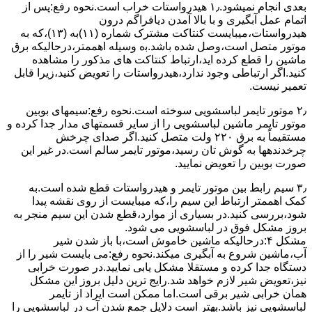
ﺑﻌﺪی اﻧﺠﺎم نمیشود.۱٫ ﻫﯿﺪرواﺳﺘﺎت ﺧﺮاب اﺳﺖ.نحوه رﻓﻊ:ﭘﺲ از
اﺗﻤﺎم عمل آﺑﮕﯿﺮی و ﺑﺎ ﺑﺎﻻ آﻣﺪن دﯾﺎﻓﺮاﮔﻢ درون
ﻫﯿﺪرواﺳﺘﺎت،میبایست ﮐﻨﺘﺎﮐﺖ ﻣﺸﺘﺮک شماره (۱۱)به (۱۳)،ﮐﻪ ﺑﻪ
ﻣﻮﺗﻮر ﻣﺘﺼﻞ اﺳﺖ،وﺻﻞ ﺷﺪه ﺑﺎﺷﺪ.ﺑه وسیله اهممتر،درحالیکه ﺑﺮق
ﻣﺎﺷﯿﻦ را ﻗﻄﻊ کرده اید،ارﺗﺒﺎط ﮐﻨﺘﺎﮐﺖ ﻫﺎی ﻣﺬﮐﻮر را ﻣﺸﺎﻫﺪه
کنید.اﮔﺮ ارﺗﺒﺎطی وجود ندارد،ﻫﯿﺪرواﺳﺘﺎت را ﺗﻌﻮﯾﺾ ﮐﻨﯿﺪ،زﯾﺮا قابل
ﺗﻌﻤﯿﺮ نیست.
۲٫ ﻣﻮﺗﻮر ﺗﺎﯾﻤﺮ لباسشویی ﺳﻮﺧﺘﻪ اﺳﺖ.نحوه رﻓﻊ:سیمهای ﺑﻮﺑﯿﻦ
ﻣﻮﺗﻮر ﺗﺎﯾﻤﺮ ماشین لباسشویی را از ﺳﺎﯾﺮ قسمتهای ﻣﺪار ﺟﺪا کرده و
مستقیماً ﺑﻪ برق ۲۲۰ وﻟﺖ ﻣﺘﺼﻞ کنید.اﮔﺮ ﺻﺪای ﭼﺮﺧﺶ
چرخدندهها به گوش تان رﺳﯿﺪ،ﻣﻮﺗﻮر ﺗﺎﯾﻤﺮ ﺳﺎﻟﻢ اﺳﺖ.در ﻏﯿﺮ اﯾﻦ
ﺻﻮرت ﺑﻮﺑﯿﻦ را ﺗﻌﻮﯾﺾ ﻧﻤﺎﯾﯿﺪ.
۳٫ ﺳﯿﻢ راﺑﻂ ﺑﯿﻦ ﻣﻮﺗﻮر ﺗﺎﯾﻤﺮ و ﻫﯿﺪرواﺳﺘﺎت ﻗﻄﻊ ﺷﺪه اﺳﺖ.به
کمک اهممتر ارﺗﺒﺎط اﯾﻦ ﺳﯿﻢ را،ﮐﻪ میبایست از روی ﻧﻘﺸﻪ ﭘﯿﺪا
ﺷﻮد،بررسی ﮐﻨﯿﺪ.در ﺑﺴﯿﺎری از موارد،ﻗﻄﻊ ﺷﺪن اﯾﻦ ﺳﯿﻢ ﻣﻨﺠﺮ ﺑﻪ
ﺑﺮوز مشکل ﻓﻮق در لباسشویی می شود.
مشکل ۴:درحالیکه ﻣﺎﺷﯿﻦ ﺧﺎﻣﻮش اﺳﺖ،ﺑﺎ ﺑﺎز ﺷﺪن ﺷﯿﺮ
آب،ﻣﺎﺷﯿﻦ ﺷﺮوع ﺑﻪ آﺑﮕﯿﺮی میکند.نحوه رﻓﻊ:می بایست ﺷﯿﺮ را از
دستگاه جدا کرده و مستقلا مشکل یابی نمایید.در صورت خرابی
نیز،تعویض شیر لازم خواهد شد.رایج ترین دلیل بروز این مشکل
همان خرابی شیر برقی است.اما ممکن است ایراد از تایمر
لباسشویی نیز باشد.بهتر است دلایل جمع شدن آب در لباسشویی را