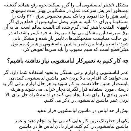
مشکل ۷:ﻫﯿﺘﺮ لباسشویی آب را ﮔﺮم نمیکند.نحوه رﻓﻊ:ﻫﻤﺎﻧﻨﺪ ﮔﺬﺷﺘﻪ
بهمنظور اﻓﺰاﯾﺶ ﺳﺮﻋﺖ ﻋﻤﻞ در مشکلیابی،بهتر است سیمهای
راﺑﻂ ﻫﯿﺘﺮ را ﺟﺪا ﻧﻤﻮده و ﺑﺎ ﯾﮏ ﺳﯿﻢ ﻣﺨﺼﻮص،برق ۲۲۰ ولت را
مستقیماً و برای ۱۰ ﺛﺎﻧﯿﻪ ﺑﻪ ﻫﯿﺘﺮ وصل نمایید.ﭘﺲ از ﻗﻄﻊ ﺑﺮق،اﮔﺮ
پایههای اﻟﻤﻨﺖ یا هیتر کمی ﮔﺮم ﺷﺪه اند،اﻟﻤﻨﺖ ﺳﺎﻟﻢ است اما ﺑﻪ آن
ﺑﺮق نمیرسد.اﯾﻦ ﻣﺸﮑﻞ می تواند مربوط به ﺧﻮد ﺗﺎﯾﻤﺮ باشد،ﮐﻪ در
این حالت میبایست صفحهکلیدهای ﺗﺎﯾﻤﺮ باز شده و مشکل یابی
شود؛ ﯾﺎ ﺳﯿﻢ راﺑﻂ ﺑﯿﻦ ﺗﺎﯾﻤﺮ ماشین لباسشویی و ﻫﯿﺘﺮ (سیم ﻧﻮل
ﻫﯿﺘﺮ)ﻗﻄﻊ اﺳﺖ،ﮐﻪ ﺳﯿﻢ ﻣﻌﯿﻮب را ﺑﺎﯾﺪ سریعاً ﺗﻌﻮﯾﺾ کرد.
چه کار کنیم به تعمیرکار لباسشویی نیاز نداشته باشیم؟
عمر لباسشویی و لوازم برقی بستگی به نحوه استفاده شما دارد.اگر
می خواهید که اقدام به بالا بردن عمر ماشین لباسشویی کنید،می
بایست از همین حالا دست به کار شوید.به هر حال لوازم برقی اگر به
درستی مورد استفاده قرار نگیرند،دچار خرابی می شوند و هزینه
تعمیر زیادی را برای شما ایجاد می کنند.در ادامه ۵ راه حل برای بالا
بردن عمر ماشین لباسشویی را ذکر می کنیم.
بیش از حد لباس در ماشین لباسشویی قرار ندهید
یکی از خطرناک ترین کار هایی که می توانید انجام دهید و عمر
ماشین لباسشویی را کم کنید،قرار دادن لباس ها در ماشین