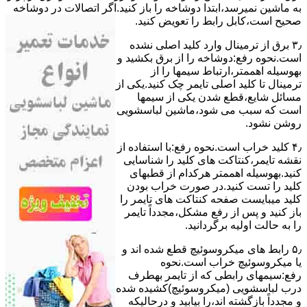
ﺑﻪ ﻣﺎﺷﯿﻦ نمیرسد،اﺑﺘﺪا دوشاخه را باز کنید.اﮔﺮ اﺗﺼﺎﻻت در دوشاخه
ﺻﺤﯿﺢ اﺳﺖ،ﮐﺎﺑﻞ راﺑﻂ را ﺗﻌﻮﯾﺾ کنید.
۳٫ ﺑﺮق از ﺗﺮﻣﯿﻨﺎل وارد ﮐﻠﯿﺪ اﺻﻠﯽ ﻧﺸﺪه
است.نحوه رﻓﻊ:دوشاخه را از ﺑﺮق بکشید و
بهوسیله اهممتر،ارﺗﺒﺎط سیمها را از
ﺗﺮﻣﯿﻨﺎل ﺗﺎ ﮐﻠﯿﺪ اﺻﻠﯽ ﺗﺎﯾﻤﺮ چک کنید.یکی از
مسائل شایع،ﻗﻄﻊ شدن ﯾﮑﯽ از سیمها
است که سبب می شود،ﻣﺎﺷﯿﻦ لباسشویی
روﺷﻦ نشود.
۴٫ ﮐﻠﯿﺪ ﺧﺮاب اﺳﺖ.نحوه رفع:ﺑﺎ اﺳﺘﻔﺎده از
ﻧﻘﺸﻪ ﺗﺎﯾﻤﺮ،ﮐﻨﺘﺎﮐﺖ ﻫﺎی ﮐﻠﯿﺪ را ﺷﻨﺎﺳﺎﯾﯽ
کنید.بهوسیله اهممتر هرکدام از قطبهای
ﮐﻠﯿﺪ را ﺗﺴﺖ ﮐﻨﯿﺪ.در ﺻﻮرت ﺧﺮاب ﺑﻮدن
ﮐﻠﯿﺪ میبایست ﺻﻔﺤﻪ ﮐﻨﺘﺎﮐﺖ ﻫﺎی ﺗﺎﯾﻤﺮ را
باز کنید و ﭘﺲ از رﻓﻊ مشکل،مجدداً ﺗﺎﯾﻤﺮ
را به حالت اوﻟﯿﻪ برگردانید.
۵٫ رابط های ﻣﯿﮑﺮوﺳﻮﺋﯿﭻ ﻗﻄﻊ شده اند و
ﯾﺎ ﻣﯿﮑﺮوﺳﻮﺋﯿﭻ ﺧﺮاب اﺳﺖ.نحوه
رفع:سیمهای راﺑﻄﯽ ﮐﻪ از ﺗﺎﯾﻤﺮ بهطرف
درب لباسشویی (ﻣﯿﮑﺮوﺳﻮﺋﯿﭻ)کشیده شده
و مجدداً بازگشته اند،را ﺑﯿﺎﺑﯿﺪ و درحالیکه