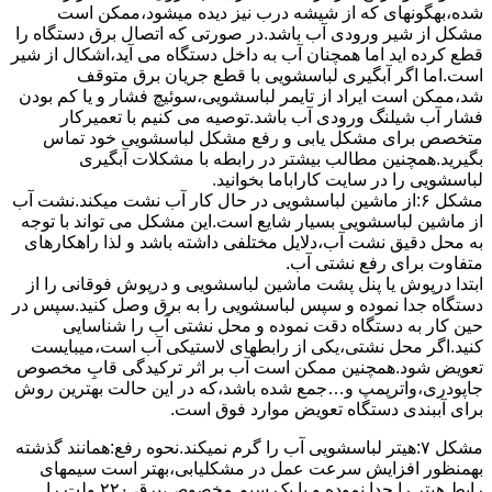
ﺷﺪه،بهگونهای ﮐﻪ از ﺷﯿﺸﻪ درب ﻧﯿﺰ دﯾﺪه میشود،ممکن است
مشکل از شیر ورودی آب باشد.در صورتی که اتصال برق دستگاه را
قطع کرده اید اما همچنان آب به داخل دستگاه می آید،اشکال از شیر
است.اما اگر آبگیری لباسشویی با قطع جریان برق متوقف
شد،ممکن است ایراد از تایمر لباسشویی،سوئیچ فشار و یا کم بودن
فشار آب شیلنگ ورودی آب باشد.توصیه می کنیم با تعمیرکار
متخصص برای مشکل یابی و رفع مشکل لباسشویی خود تماس
بگیرید.همچنین مطالب بیشتر در رابطه با مشکلات آبگیری
لباسشویی را در سایت کاراباما بخوانید.
مشکل ۶:از ﻣﺎﺷﯿﻦ لباسشویی در ﺣﺎل ﮐﺎر آب ﻧﺸﺖ میکند.نشت آب
از ماشین لباسشویی بسیار شایع است.این مشکل می تواند با توجه
به محل دقیق نشت آب،دلایل مختلفی داشته باشد و لذا راهکارهای
متفاوت برای رفع نشتی آب.
ابتدا درپوش یا پنل ﭘﺸﺖ ﻣﺎﺷﯿﻦ لباسشویی و درپوش ﻓﻮﻗﺎﻧﯽ را از
دستگاه ﺟﺪا ﻧﻤﻮده و ﺳﭙﺲ لباسشویی را ﺑﻪ ﺑﺮق وصل ﮐﻨﯿﺪ.سپس در
حین کار به دستگاه دقت نموده و ﻣﺤﻞ نشتی آب را ﺷﻨﺎﺳﺎﯾﯽ
کنید.اﮔﺮ ﻣﺤﻞ نشتی،ﯾﮑﯽ از رابطهای ﻻﺳﺘﯿﮑﯽ آب اﺳﺖ،میبایست
ﺗﻌﻮﯾﺾ شود.همچنین ﻣﻤﮑﻦ اﺳﺖ آب بر اثر ﺗﺮﮐﯿﺪﮔﯽ قابِ ﻣﺨﺼﻮص
ﺟﺎﭘﻮدری،واترپمپ و…جمع شده ﺑﺎﺷﺪ،ﮐﻪ در این حالت بهترین روش
برای آببندی دستگاه ﺗﻌﻮﯾﺾ ﻣﻮارد ﻓﻮق اﺳﺖ.
مشکل ۷:ﻫﯿﺘﺮ لباسشویی آب را ﮔﺮم نمیکند.نحوه رﻓﻊ:ﻫﻤﺎﻧﻨﺪ ﮔﺬﺷﺘﻪ
بهمنظور اﻓﺰاﯾﺶ ﺳﺮﻋﺖ ﻋﻤﻞ در مشکلیابی،بهتر است سیمهای
راﺑﻂ ﻫﯿﺘﺮ را ﺟﺪا ﻧﻤﻮده و ﺑﺎ ﯾﮏ ﺳﯿﻢ ﻣﺨﺼﻮص،برق ۲۲۰ ولت را