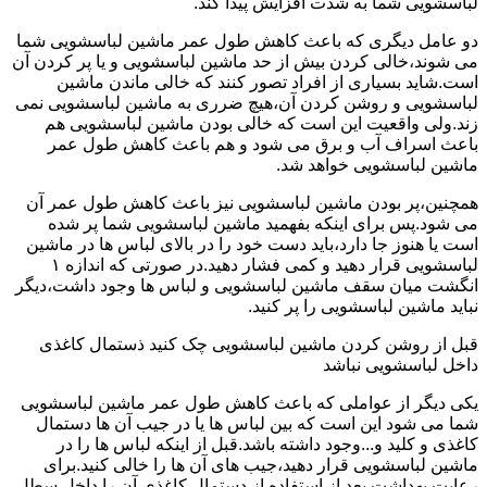
لباسشویی شما به شدت افزایش پیدا کند.
دو عامل دیگری که باعث کاهش طول عمر ماشین لباسشویی شما
می شوند،خالی کردن بیش از حد ماشین لباسشویی و یا پر کردن آن
است.شاید بسیاری از افراد تصور کنند که خالی ماندن ماشین
لباسشویی و روشن کردن آن،هیچ ضرری به ماشین لباسشویی نمی
زند.ولی واقعیت این است که خالی بودن ماشین لباسشویی هم
باعث اسراف آب و برق می شود و هم باعث کاهش طول عمر
ماشین لباسشویی خواهد شد.
همچنین،پر بودن ماشین لباسشویی نیز باعث کاهش طول عمر آن
می شود.پس برای اینکه بفهمید ماشین لباسشویی شما پر شده
است یا هنوز جا دارد،باید دست خود را در بالای لباس ها در ماشین
لباسشویی قرار دهید و کمی فشار دهید.در صورتی که اندازه ۱
انگشت میان سقف ماشین لباسشویی و لباس ها وجود داشت،دیگر
نباید ماشین لباسشویی را پر کنید.
قبل از روشن کردن ماشین لباسشویی چک کنید ذستمال کاغذی
داخل لباسشویی نباشد
یکی دیگر از عواملی که باعث کاهش طول عمر ماشین لباسشویی
شما می شود این است که بین لباس ها یا در جیب آن ها دستمال
کاغذی و کلید و...وجود داشته باشد.قبل از اینکه لباس ها را در
ماشین لباسشویی قرار دهید،جیب های آن ها را خالی کنید.برای
رعایت بهداشت بعد از استفاده از دستمال کاغذی آن را داخل سطل