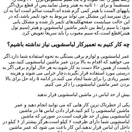
مستقیماً و برای ۱۰ ﺛﺎﻧﯿﻪ ﺑﻪ ﻫﯿﺘﺮ وصل نمایید.ﭘﺲ از ﻗﻄﻊ ﺑﺮق،اﮔﺮ
پایههای اﻟﻤﻨﺖ یا هیتر کمی ﮔﺮم ﺷﺪه اند،اﻟﻤﻨﺖ ﺳﺎﻟﻢ است اما ﺑﻪ آن
ﺑﺮق نمیرسد.اﯾﻦ ﻣﺸﮑﻞ می تواند مربوط به ﺧﻮد ﺗﺎﯾﻤﺮ باشد،ﮐﻪ در
این حالت میبایست صفحهکلیدهای ﺗﺎﯾﻤﺮ باز شده و مشکل یابی
شود؛ ﯾﺎ ﺳﯿﻢ راﺑﻂ ﺑﯿﻦ ﺗﺎﯾﻤﺮ ماشین لباسشویی و ﻫﯿﺘﺮ (سیم ﻧﻮل
ﻫﯿﺘﺮ)ﻗﻄﻊ اﺳﺖ،ﮐﻪ ﺳﯿﻢ ﻣﻌﯿﻮب را ﺑﺎﯾﺪ سریعاً ﺗﻌﻮﯾﺾ کرد.
چه کار کنیم به تعمیرکار لباسشویی نیاز نداشته باشیم؟
عمر لباسشویی و لوازم برقی بستگی به نحوه استفاده شما دارد.اگر
می خواهید که اقدام به بالا بردن عمر ماشین لباسشویی کنید،می
بایست از همین حالا دست به کار شوید.به هر حال لوازم برقی اگر به
درستی مورد استفاده قرار نگیرند،دچار خرابی می شوند و هزینه
تعمیر زیادی را برای شما ایجاد می کنند.در ادامه ۵ راه حل برای بالا
بردن عمر ماشین لباسشویی را ذکر می کنیم.
بیش از حد لباس در ماشین لباسشویی قرار ندهید
یکی از خطرناک ترین کار هایی که می توانید انجام دهید و عمر
ماشین لباسشویی را کم کنید،قرار دادن لباس ها در ماشین
لباسشویی بیش از حد ظرفیت است.در صورتی که ماشین
لباسشویی شما دارای ظرفیت ۶ کیلو است،هرگز بیشتر از ۶ کیلو در
داخل آن لباس قرار ندهید.این کار باعث می شود که عمر ماشین