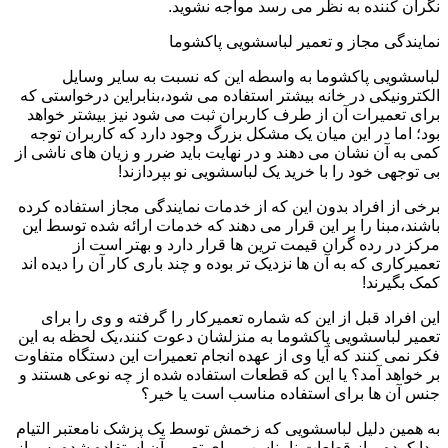
نگران کننده به نظر می رسد مواجه نشوید.
نمایندگی مجاز و تعمیر لباسشویی پاکشوما
لباسشویی پاکشوما به واسطه این که نسبت به سایر وسایل
الکترونیکی در خانه بیشتر استفاده می شود،بنابراین درخواستی که
برای تعمیرات آن از طرف کاربران ثبت می شود نیز بیشتر خواهد
بود؛ اما در این میان یک مشکل بزرگ وجود دارد که کاربران توجه
کمی به آن نشان می دهند و در نهایت باید ضرر و زیان های ناشی از
بی توجهی خود را با خرید یک لباسشویی نو بپردازند!
برخی از افراد بدون این که از خدمات نمایندگی مجاز استفاده کرده
باشند،مبنا را بر این قرار می دهند که خدمات ارائه شده توسط این
مرکز در رده گران قیمت ترین ها قرار دارد و بهتر است از
تعمیرکاری که به آن ها نزدیک تر بوده و چند باری کار آن را دیده اند
کمک بگیرند!
این افراد قبل از این که شماره تعمیرکار را گرفته و وی را برای
تعمیر لباسشویی پاکشوما به منزلشان دعوت کنند،یک لحظه به این
فکر نمی کنند که آیا وی از عهده انجام تعمیرات این دستگاه متفاوت
بر خواهد آمد؟ یا این که قطعات استفاده شده از چه نوعی هستند و
جنس آن ها برای استفاده مناسب است یا خیر؟
به همین دلیل لباسشویی که زخمش توسط یک پزشک نامعتبر التیام
پیدا کرده و از قطعات نامناسب برای تعمیر آن استفاده شده،پس از