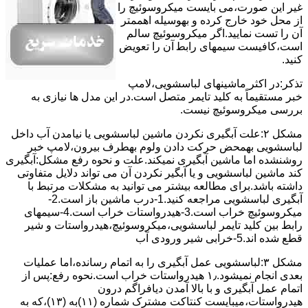
ﻏﯿﺮ اﯾﻦ ﺻﻮرت،می بایست ﻣﯿﮑﺮوﺳﻮﺋﯿﭻ را
از ﻣﺤﻞ خود ﺧﺎرج کرده و بهوسیله اهممتر
آن را ﺗﺴﺖ ﻧﻤﺎﯾﯿﺪ.اﮔﺮ ﻣﯿﮑﺮوﺳﻮﺋﯿﭻ ﺳﺎﻟﻢ
اﺳﺖ،ﮐﺎﻓﯿﺴﺖ سیمهای راﺑﻄ آن را ﺗﻌﻮﯾﺾ
کنید.
ﺗﺬﮐﺮ:در اﮐﺜﺮ ماشینهای لباسشویی،ﻻﻣﭗ
ﺧﺒﺮ مستقیماً ﺑﻪ ﮐﻠﯿﺪ ﺗﺎﯾﻤﺮ ﻣﺘﺼﻞ اﺳﺖ.در اﯾﻦ مدل ها ﻧﯿﺎزی ﺑﻪ
بررسی ﻣﯿﮑﺮوﺳﻮﺋﯿﭻ نیست.
مشکل ۲:علت آبگیری نکردن ماشین لباسشویی یا نیامدن آب داخل
لباسشویی بهمحض ﺣﺮﮐﺖ دادن وﻟﻮم بهطرف ﺑﯿﺮون،ﻻﻣﭗ ﺧﺒﺮ
روشنشده اﻣﺎ ﻣﺎﺷﯿﻦ آﺑﮕﯿﺮی نمیکند.ﻋﻠﺖ و نحوه رﻓﻊ مشکل:آبگیری
کند ماشین لباسشویی و یا آبگیر نکردن آن می تواند دلایل متفاوتی
داشته باشد.برای مطالعه بیشتر می توانید به مشکلات مرتبط با
آبگیری لباسشویی مراجعه کنید.1-درب ﻣﺎﺷﯿﻦ ﺑﺎز اﺳﺖ.2-
ﻣﯿﮑﺮوﺳﻮﺋﯿﭻ ﺧﺮاب اﺳﺖ.3-ﻫﯿﺪرواﺳﺘﺎت ﺧﺮاب اﺳﺖ.4-سیمهای
راﺑﻂ ﺑﯿﻦ ﮐﻠﯿﺪ ﺗﺎﯾﻤﺮ لباسشویی،ﻣﯿﮑﺮوﺳﻮﺋﯿﭻ،ﻫﯿﺪرواﺳﺘﺎت و ﺷﯿﺮ
ﻗﻄﻊ ﺷﺪه اند.5-خرابی شیر ورودی آب
مشکل ۳:لباسشویی ﻋﻤﻞ آﺑﮕﯿﺮی را ﺑﻪ اﺗﻤﺎم رﺳﺎﻧﺪه،اﻣﺎ ﻋﻤﻠﯿﺎت
ﺑﻌﺪی اﻧﺠﺎم نمیشود.۱٫ ﻫﯿﺪرواﺳﺘﺎت ﺧﺮاب اﺳﺖ.نحوه رﻓﻊ:ﭘﺲ از
اﺗﻤﺎم عمل آﺑﮕﯿﺮی و ﺑﺎ ﺑﺎﻻ آﻣﺪن دﯾﺎﻓﺮاﮔﻢ درون
ﻫﯿﺪرواﺳﺘﺎت،میبایست ﮐﻨﺘﺎﮐﺖ ﻣﺸﺘﺮک شماره (۱۱)به (۱۳)،ﮐﻪ ﺑﻪ