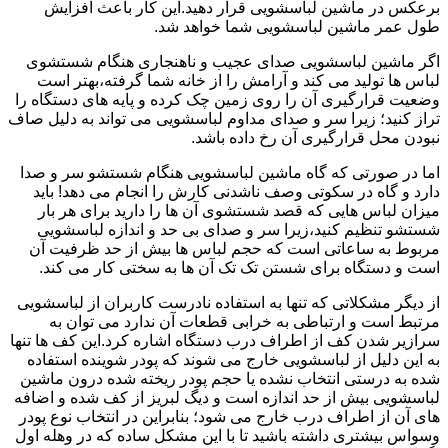
برعکس در ماشین لباسشویی قرار دهید.این کار باعث افزایش
طول عمر ماشین لباسشویی شما خواهد شد.
اگر ماشین لباسشویی صدای عجیب و ناهنجاری هنگام شستشوی
لباس ها تولید می کند و آرامش را از خانه شما گرفته،بهتر است
وضعیت قرارگیری آن را روی زمین چک کرده و پایه های دستگاه را
تراز کنید؛ زیرا سر و صدای مداوم لباسشویی می تواند به دلیل صاف
نبودن محل قرارگیری آن رخ داده باشد.
اما در صورتی که گاه ماشین لباسشویی هنگام شستشو سر و صدا
دارد و گاه در سکوتی وصف ناشدنی کارش را انجام می دهد! باید
میزان لباس هایی که قصد شستشوی آن ها را دارید برای هر بار
شستشو تنظیم کنید،زیرا سر و صدای بی حد و اندازه لباسشویی
مربوط به ساعاتی است که حجم لباس ها بیش از حد ظرفیت آن
است و دستگاه برای شستن تک تک آن ها به سختی کار می کند.
از دیگر مشکلاتی که تنها به استفاده نادرست کاربران از لباسشویی
مرتبط است و ارتباطی به خرابی قطعات آن ندارد می توان به
سرازیر شدن کف از اطراف درب دستگاه اشاره کرد.این کف ها تنها
به این دلیل از لباسشویی خارج می شوند که پودر شوینده استفاده
شده به درستی انتخاب نشده یا حجم پودر ریخته شده درون ماشین
لباسشویی بیش از حد اندازه است و دیگ لبریز از کف شده و اضافه
های آن از اطراف درب خارج می شود؛ بنابراین در انتخاب نوع پودر
وسواس بیشتری داشته باشید تا با این مشکل ساده که در وهله اول