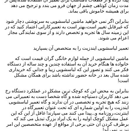
مدت زمان کوتاهی چشم از جهان فرو می بندد و ترجیح می دهد
برای همیشه خاموش باقی بماند.
بنابراین اگر نمی خواهید ماشین لباسشویی به سرنوشتی دچار شود
که غیرقابل تغییر است،بهتر است به تعمیرکارانی اعتماد کنید که در
این زمینه سال ها تجربه و تخصص دارند و از سوی نمایندگی مجاز
اعزام می شوند.
تعمیر لباسشویی ایندزیت را به متخصص آن بسپارید
ماشین لباسشویی از جمله لوازم خانگی گران قیمت است که
خانواده ها هنگام خرید آن به استفاده چندین و چند ساله از دستگاه
فکر می کنند و تصور این که لباسشویی زیبا و جذابی که خریداری
شده سال بعد در خانه حضور نداشته باشد برای همگان مشکل
است!
بنابراین به محض این که کوچک ترین مشکل در عملکرد دستگاه رخ
می دهد کاربران دستپاچه شده و گاه شخصاً دست به تعمیراتی می
زنند که هیچ تجربه و تخصصی در آن ندارند و گاه تعمیر لباسشویی
ایندزیت را به اولین شماره ای که تحت عنوان تعمیرگاه در
اینترنت،روزنامه و...پیدا می کنند می سپارند! غافل از این که این
عمل مشکل کوچک اولیه را به یک ایراد بزرگ تبدیل می کند که
برطرف کردن آن حتی برخی از مواقع از عهده متخصصین این امر
نیز بر نمی آید!