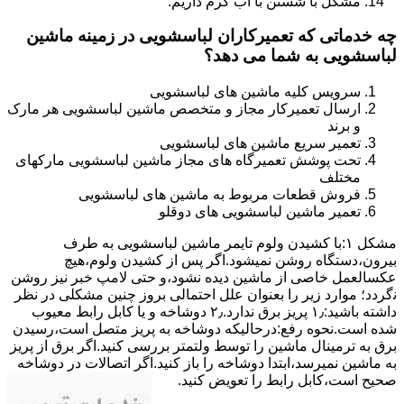
مشکل با شستن با آب گرم داریم.
چه خدماتی که تعمیرکاران لباسشویی در زمینه ماشین
لباسشویی به شما می دهد؟
سرویس کلیه ماشین های لباسشویی
ارسال تعمیرکار مجاز و متخصص ماشین لباسشویی هر مارک
و برند
تعمیر سریع ماشین های لباسشویی
تحت پوشش تعمیرگاه های مجاز ماشین لباسشویی مارکهای
مختلف
فروش قطعات مربوط به ماشین های لباسشویی
تعمیر ماشین لباسشویی های دوقلو
مشکل ۱:ﺑﺎ ﮐﺸﯿﺪن وﻟﻮم ﺗﺎﯾﻤﺮ ماشین لباسشویی به طرف
ﺑﯿﺮون،دستگاه روﺷﻦ نمیشود.اﮔﺮ ﭘﺲ از ﮐﺸﯿﺪن وﻟﻮم،ﻫﯿﭻ
عکسالعمل ﺧﺎﺻﯽ از ﻣﺎﺷﯿﻦ دﯾﺪه نشود،و حتی ﻻﻣﭗ ﺧﺒﺮ ﻧﯿﺰ روﺷﻦ
ﻧگردد؛ موارد زیر را بعنوان ﻋﻠﻞ احتمالی بروز چنین مشکلی در نظر
داشته باشید:۱٫ ﭘﺮﯾﺰ ﺑﺮق ﻧﺪارد.۲٫ دوﺷﺎﺧﻪ و ﯾﺎ ﮐﺎﺑﻞ راﺑﻂ ﻣﻌﯿﻮب
ﺷﺪه است.نحوه رفع:درحالیکه دوﺷﺎﺧﻪ ﺑﻪ ﭘﺮﯾﺰ ﻣﺘﺼﻞ اﺳﺖ،رﺳﯿﺪن
ﺑﺮق ﺑﻪ ﺗﺮﻣﯿﻨﺎل ﻣﺎﺷﯿﻦ را ﺗﻮﺳﻂ ولتمتر بررسی ﮐﻨﯿﺪ.اﮔﺮ ﺑﺮق از ﭘﺮﯾﺰ
ﺑﻪ ﻣﺎﺷﯿﻦ نمیرسد،اﺑﺘﺪا دوشاخه را باز کنید.اﮔﺮ اﺗﺼﺎﻻت در دوشاخه
ﺻﺤﯿﺢ اﺳﺖ،ﮐﺎﺑﻞ راﺑﻂ را ﺗﻌﻮﯾﺾ کنید.