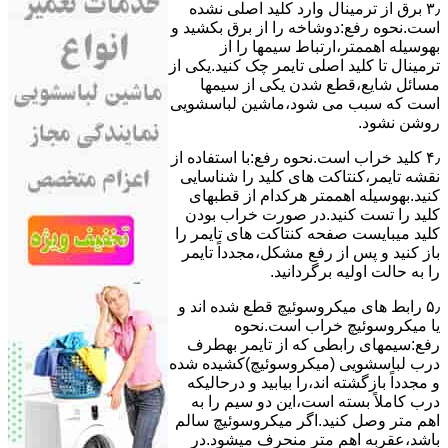
۳٫ ﺑﺮق از ﺗﺮﻣﯿﻨﺎل وارد ﮐﻠﯿﺪ اﺻﻠﯽ ﻧﺸﺪه
است.نحوه رﻓﻊ:دوشاخه را از ﺑﺮق بکشید و
بهوسیله اهممتر،ارﺗﺒﺎط سیمها را از
ﺗﺮﻣﯿﻨﺎل ﺗﺎ ﮐﻠﯿﺪ اﺻﻠﯽ ﺗﺎﯾﻤﺮ چک کنید.یکی از
مسائل شایع،ﻗﻄﻊ شدن ﯾﮑﯽ از سیمها
است که سبب می شود،ﻣﺎﺷﯿﻦ لباسشویی
روﺷﻦ نشود.
۴٫ ﮐﻠﯿﺪ ﺧﺮاب اﺳﺖ.نحوه رفع:ﺑﺎ اﺳﺘﻔﺎده از
ﻧﻘﺸﻪ ﺗﺎﯾﻤﺮ،ﮐﻨﺘﺎﮐﺖ ﻫﺎی ﮐﻠﯿﺪ را ﺷﻨﺎﺳﺎﯾﯽ
کنید.بهوسیله اهممتر هرکدام از قطبهای
ﮐﻠﯿﺪ را ﺗﺴﺖ ﮐﻨﯿﺪ.در ﺻﻮرت ﺧﺮاب ﺑﻮدن
ﮐﻠﯿﺪ میبایست ﺻﻔﺤﻪ ﮐﻨﺘﺎﮐﺖ ﻫﺎی ﺗﺎﯾﻤﺮ را
باز کنید و ﭘﺲ از رﻓﻊ مشکل،مجدداً ﺗﺎﯾﻤﺮ
را به حالت اوﻟﯿﻪ برگردانید.
۵٫ رابط های ﻣﯿﮑﺮوﺳﻮﺋﯿﭻ ﻗﻄﻊ شده اند و
ﯾﺎ ﻣﯿﮑﺮوﺳﻮﺋﯿﭻ ﺧﺮاب اﺳﺖ.نحوه
رفع:سیمهای راﺑﻄﯽ ﮐﻪ از ﺗﺎﯾﻤﺮ بهطرف
درب لباسشویی (ﻣﯿﮑﺮوﺳﻮﺋﯿﭻ)کشیده شده
و مجدداً بازگشته اند،را ﺑﯿﺎﺑﯿﺪ و درحالیکه
درب کاملاً ﺑﺴﺘﻪ اﺳﺖ،اﯾﻦ دو ﺳﯿﻢ را ﺑﻪ
اﻫﻢ ﻣﺘﺮ وصل کنید.اﮔﺮ ﻣﯿﮑﺮوﺳﻮﺋﯿﭻ ﺳﺎﻟﻢ
ﺑﺎﺷﺪ،ﻋﻘﺮﺑﻪ اهم متر ﻣﻨﺤﺮف میشود.در