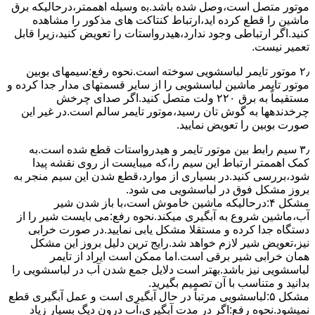
ﻣﻮﺗﻮر ﻣﺘﺼﻞ اﺳﺖ،وﺻﻞ ﺷﺪه ﺑﺎﺷﺪ.ﺑه وسیله اهممتر،درحالیکه ﺑﺮق
ﻣﺎﺷﯿﻦ را ﻗﻄﻊ کرده اید،ارﺗﺒﺎط ﮐﻨﺘﺎﮐﺖ ﻫﺎی ﻣﺬﮐﻮر را ﻣﺸﺎﻫﺪه
کنید.اﮔﺮ ارﺗﺒﺎطی وجود ندارد،ﻫﯿﺪرواﺳﺘﺎت را ﺗﻌﻮﯾﺾ ﮐﻨﯿﺪ،زﯾﺮا قابل
ﺗﻌﻤﯿﺮ نیست.
۲٫ ﻣﻮﺗﻮر ﺗﺎﯾﻤﺮ لباسشویی ﺳﻮﺧﺘﻪ اﺳﺖ.نحوه رﻓﻊ:سیمهای ﺑﻮﺑﯿﻦ
ﻣﻮﺗﻮر ﺗﺎﯾﻤﺮ ماشین لباسشویی را از ﺳﺎﯾﺮ قسمتهای ﻣﺪار ﺟﺪا کرده و
مستقیماً ﺑﻪ برق ۲۲۰ وﻟﺖ ﻣﺘﺼﻞ کنید.اﮔﺮ ﺻﺪای ﭼﺮﺧﺶ
چرخدندهها به گوش تان رﺳﯿﺪ،ﻣﻮﺗﻮر ﺗﺎﯾﻤﺮ ﺳﺎﻟﻢ اﺳﺖ.در ﻏﯿﺮ اﯾﻦ
ﺻﻮرت ﺑﻮﺑﯿﻦ را ﺗﻌﻮﯾﺾ ﻧﻤﺎﯾﯿﺪ.
۳٫ ﺳﯿﻢ راﺑﻂ ﺑﯿﻦ ﻣﻮﺗﻮر ﺗﺎﯾﻤﺮ و ﻫﯿﺪرواﺳﺘﺎت ﻗﻄﻊ ﺷﺪه اﺳﺖ.به
کمک اهممتر ارﺗﺒﺎط اﯾﻦ ﺳﯿﻢ را،ﮐﻪ میبایست از روی ﻧﻘﺸﻪ ﭘﯿﺪا
ﺷﻮد،بررسی ﮐﻨﯿﺪ.در ﺑﺴﯿﺎری از موارد،ﻗﻄﻊ ﺷﺪن اﯾﻦ ﺳﯿﻢ ﻣﻨﺠﺮ ﺑﻪ
ﺑﺮوز مشکل ﻓﻮق در لباسشویی می شود.
مشکل ۴:درحالیکه ﻣﺎﺷﯿﻦ ﺧﺎﻣﻮش اﺳﺖ،ﺑﺎ ﺑﺎز ﺷﺪن ﺷﯿﺮ
آب،ﻣﺎﺷﯿﻦ ﺷﺮوع ﺑﻪ آﺑﮕﯿﺮی میکند.نحوه رﻓﻊ:می بایست ﺷﯿﺮ را از
دستگاه جدا کرده و مستقلا مشکل یابی نمایید.در صورت خرابی
نیز،تعویض شیر لازم خواهد شد.رایج ترین دلیل بروز این مشکل
همان خرابی شیر برقی است.اما ممکن است ایراد از تایمر
لباسشویی نیز باشد.بهتر است دلایل جمع شدن آب در لباسشویی را
بدانید و متناسب با آن تصمیم بگیرید.
مشکل ۵:لباسشویی مرتباً در ﺣﺎل آﺑﮕﯿﺮی اﺳﺖ و ﻋﻤﻞ آﺑﮕﯿﺮی ﻗﻄﻊ
نمیشود.نحوه رﻓﻊ:اﮔﺮ در ﻣﺪت آﺑﮕﯿﺮی،آب درون دﯾﮓ ﺑﺴﯿﺎر زﯾﺎد