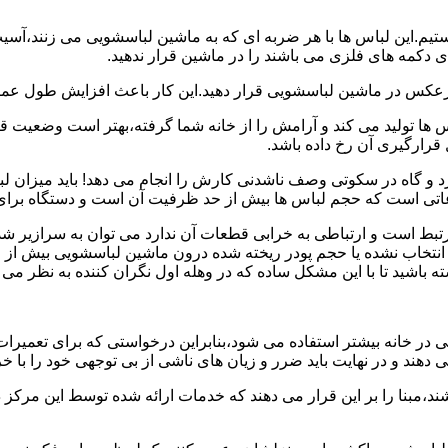
هستیم.این لباس ها با هر ضربه ای که به ماشین لباسشویی می زنند،آس
 دکمه های فلزی می باشند را در ماشین قرار ندهید.
برعکس در ماشین لباسشویی قرار دهید.این کار باعث افزایش طول عم
تولید می کند و آرامش را از خانه شما گرفته،بهتر است وضعیت قرارگ
قرارگیری آن رخ داده باشد.
 و گاه در سکوتی وصف ناشدنی کارش را انجام می دهد! باید میزان ل
اعاتی است که حجم لباس ها بیش از حد ظرفیت آن است و دستگاه برای
رتبط است و ارتباطی به خرابی قطعات آن ندارد می توان به سرازیر شد
انتخاب نشده یا حجم پودر ریخته شده درون ماشین لباسشویی بیش از ح
 باشید تا با این مشکل ساده که در وهله اول نگران کننده به نظر می
در خانه بیشتر استفاده می شود،بنابراین درخواستی که برای تعمیرات 
ند و در نهایت باید ضرر و زیان های ناشی از بی توجهی خود را با خری
ند،مبنا را بر این قرار می دهند که خدمات ارائه شده توسط این مرکز د