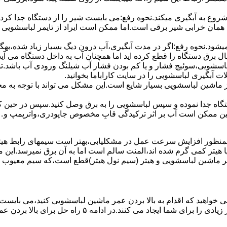
 ﺷﺮوع ﺑﻪ آﺑﮕﯿﺮی میکند.نحوه رﻓﻊ:می بایست ﺷﯿﺮ را از دستگاه جدا کر
 همان خرابی شیر برقی است.اما ممکن است ایراد از تایمر لباسشویی 
ﻊ نمیشود.نحوه رﻓﻊ:اﮔﺮ در ﻣﺪت آﺑﮕﯿﺮی،آب درون دﯾﮓ ﺑﺴﯿﺎر زﯾﺎد ﺷﺪه،بهگ
ق دستگاه را قطع کرده اید اما همچنان آب به داخل دستگاه می آید،
باسشویی،سوئیچ فشار و یا کم بودن فشار آب شیلنگ ورودی آب باشد.
 آبگیری لباسشویی را در سایت کاراباما بخوانید.
 از ماشین لباسشویی بسیار شایع است.این مشکل می تواند با توجه به 
تگاه ﺟﺪا ﻧﻤﻮده و ﺳﭙﺲ لباسشویی را ﺑﻪ ﺑﺮق وصل ﮐﻨﯿﺪ.سپس در حین ک
 ﻣﻤﮑﻦ اﺳﺖ آب بر اثر ﺗﺮﮐﯿﺪﮔﯽ قابِ ﻣﺨﺼﻮص ﺟﺎﭘﻮدری،واترپمپ و…جم
اﻟﻤﻨﺖ یا هیتر کمی ﮔﺮم ﺷﺪه اند،اﻟﻤﻨﺖ ﺳﺎﻟﻢ است اما ﺑﻪ آن ﺑﺮق نمیرسد.ا
ﻤﺮ ماشین لباسشویی و ﻫﯿﺘﺮ (سیم ﻧﻮل ﻫﯿﺘﺮ)ﻗﻄﻊ اﺳﺖ،ﮐﻪ ﺳﯿﻢ ﻣﻌﯿﻮب را 
 خواهید که اقدام به بالا بردن عمر ماشین لباسشویی کنید،می بایست ا
امه ۵ راه حل برای بالا بردن عمر ماشین لباسشویی را ذکر می کنیم.