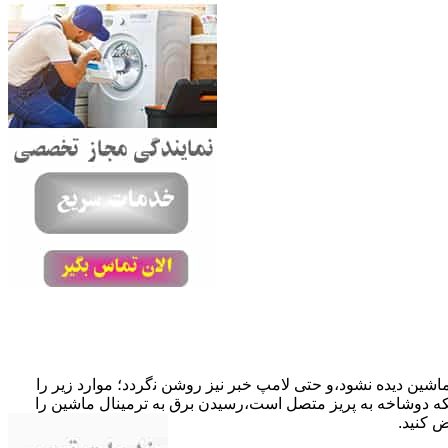
ﺎﺷﯿﻦ دﯾﺪه نشود،و حتی ﻻﻣﭗ ﺧﺒﺮ ﻧﯿﺰ روﺷﻦ ﻧگردد؛ موارد زیر را
ﮐﺎﺑﻞ راﺑﻂ ﻣﻌﯿﻮب ﺷﺪه است.نحوه رفع:درحالیکه دوﺷﺎﺧﻪ ﺑﻪ ﭘﺮﯾﺰ ﻣﺘﺼﻞ اﺳﺖ،رﺳﯿﺪن ﺑﺮق ﺑﻪ ﺗﺮﻣﯿﻨﺎل ﻣﺎﺷﯿﻦ را
ﺾ کنید.