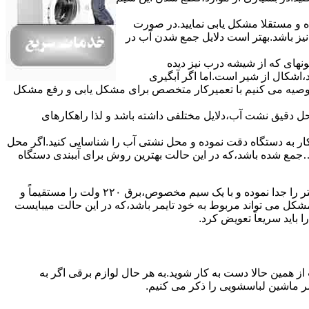
ده و مستقلا مشکل یابی نمایید.در صورت
نیز باشد.بهتر است دلایل جمع شدن آب در
ونهای ﮐﻪ از ﺷﯿﺸﻪ درب ﻧﯿﺰ دﯾﺪه
اشکال از شیر است.اما اگر آبگیری
توصیه می کنیم با تعمیرکار متخصص برای مشکل یابی و رفع مشکل
محل دقیق نشت آب،دلایل مختلفی داشته باشد و لذا راهکارهای
ار به دستگاه دقت نموده و ﻣﺤﻞ نشتی آب را ﺷﻨﺎﺳﺎﯾﯽ کنید.اﮔﺮ ﻣﺤﻞ
ع شده ﺑﺎﺷﺪ،ﮐﻪ در این حالت بهترین روش برای آببندی دستگاه
مشکل ۷:ﻫﯿﺘﺮ لباسشویی آب را ﮔﺮم نمیکند.نحوه رﻓﻊ:ﻫﻤﺎﻧﻨﺪ ﮔﺬﺷﺘﻪ بهمنظور اﻓﺰاﯾﺶ ﺳﺮﻋﺖ ﻋﻤﻞ در مشکلیابی،بهتر است سیمهای راﺑﻂ ﻫﯿﺘﺮ را ﺟﺪا ﻧﻤﻮده و ﺑﺎ ﯾﮏ ﺳﯿﻢ ﻣﺨﺼﻮص،برق ۲۲۰ ولت را مستقیماً و
ﯾﻦ ﻣﺸﮑﻞ می تواند مربوط به ﺧﻮد ﺗﺎﯾﻤﺮ باشد،ﮐﻪ در این حالت میبایست
ﺑﺎﯾﺪ سریعاً ﺗﻌﻮﯾﺾ کرد.
ز همین حالا دست به کار شوید.به هر حال لوازم برقی اگر به