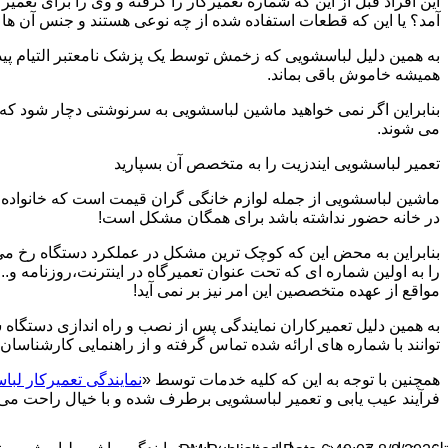
این افراد قبل از این که شماره تعمیرکار را گرفته و وی را برای تعم
آمد؟ یا این که قطعات استفاده شده از چه نوعی هستند و جنس آن ها
به همین دلیل لباسشویی که زخمش توسط یک پزشک نامعتبر التیام پید
همیشه خاموش باقی بماند.
بنابراین اگر نمی خواهید ماشین لباسشویی به سرنوشتی دچار شود که غ
می شوند.
تعمیر لباسشویی ایندزیت را به متخصص آن بسپارید
ماشین لباسشویی از جمله لوازم خانگی گران قیمت است که خانواده ها
در خانه حضور نداشته باشد برای همگان مشکل است!
بنابراین به محض این که کوچک ترین مشکل در عملکرد دستگاه رخ می د
را به اولین شماره ای که تحت عنوان تعمیرگاه در اینترنت،روزنامه و.
مواقع از عهده متخصصین این امر نیز بر نمی آید!
به همین دلیل تعمیرکاران نمایندگی پس از نصب و راه اندازی دستگاه 
توانند با شماره های ارائه شده تماس گرفته و از راهنمایی کارشناسان 
همچنین با توجه به این که کلیه خدمات توسط «
نمایندگی تعمیرکار لبا
فرآیند عیب یابی و تعمیر لباسشویی برطرف شده و با خیال راحت می توا