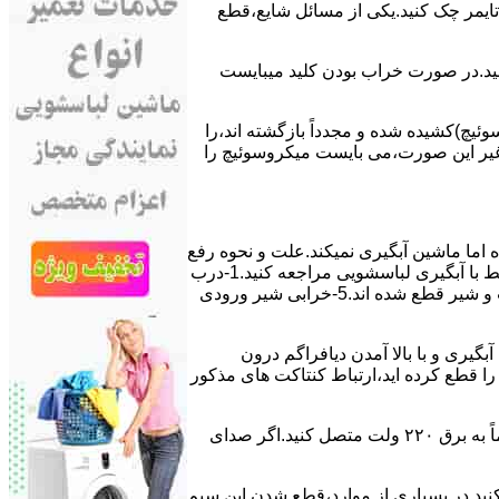
ﯽ ﺗﺎﯾﻤﺮ چک کنید.یکی از مسائل شایع،ﻗﻄﻊ
 ﮐﻨﯿﺪ.در ﺻﻮرت ﺧﺮاب ﺑﻮدن ﮐﻠﯿﺪ میبایست
ﯿﭻ)کشیده شده و مجدداً بازگشته اند،را
ر ﻏﯿﺮ اﯾﻦ ﺻﻮرت،می بایست ﻣﯿﮑﺮوﺳﻮﺋﯿﭻ را
اﻣﺎ ﻣﺎﺷﯿﻦ آﺑﮕﯿﺮی نمیکند.ﻋﻠﺖ و نحوه رﻓﻊ
مشکل:آبگیری کند ماشین لباسشویی و یا آبگیر نکردن آن می تواند دلایل متفاوتی داشته باشد.برای مطالعه بیشتر می توانید به مشکلات مرتبط با آبگیری لباسشویی مراجعه کنید.1-درب
ﻣﺎﺷﯿﻦ ﺑﺎز اﺳﺖ.2-ﻣﯿﮑﺮوﺳﻮﺋﯿﭻ ﺧﺮاب اﺳﺖ.3-ﻫﯿﺪرواﺳﺘﺎت ﺧﺮاب اﺳﺖ.4-سیمهای راﺑﻂ ﺑﯿﻦ ﮐﻠﯿﺪ ﺗﺎﯾﻤﺮ لباسشویی،ﻣﯿﮑﺮوﺳﻮﺋﯿﭻ،ﻫﯿﺪرواﺳﺘﺎت و ﺷﯿﺮ ﻗﻄﻊ ﺷﺪه اند.5-خرابی شیر ورودی
اﺳﺖ.نحوه رﻓﻊ:ﭘﺲ از اﺗﻤﺎم عمل آﺑﮕﯿﺮی و ﺑﺎ ﺑﺎﻻ آﻣﺪن دﯾﺎﻓﺮاﮔﻢ درون
لیکه ﺑﺮق ﻣﺎﺷﯿﻦ را ﻗﻄﻊ کرده اید،ارﺗﺒﺎط ﮐﻨﺘﺎﮐﺖ ﻫﺎی ﻣﺬﮐﻮر
۲٫ ﻣﻮﺗﻮر ﺗﺎﯾﻤﺮ لباسشویی ﺳﻮﺧﺘﻪ اﺳﺖ.نحوه رﻓﻊ:سیمهای ﺑﻮﺑﯿﻦ ﻣﻮﺗﻮر ﺗﺎﯾﻤﺮ ماشین لباسشویی را از ﺳﺎﯾﺮ قسمتهای ﻣﺪار ﺟﺪا کرده و مستقیماً ﺑﻪ برق ۲۲۰ وﻟﺖ ﻣﺘﺼﻞ کنید.اﮔﺮ ﺻﺪای
ﮐﻨﯿﺪ.در ﺑﺴﯿﺎری از موارد،ﻗﻄﻊ ﺷﺪن اﯾﻦ ﺳﯿﻢ