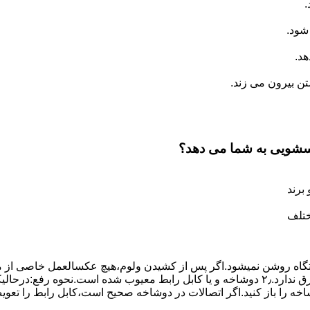
.
شود.
د.
 بیرون می زند.
اسشویی به شما می دهد؟
برند
ختلف
،دستگاه روﺷﻦ نمیشود.اﮔﺮ ﭘﺲ از ﮐﺸﯿﺪن وﻟﻮم،ﻫﯿﭻ عکسالعمل ﺧﺎﺻﯽ از ﻣ
بعنوان ﻋﻠﻞ احتمالی بروز چنین مشکلی در نظر داشته باشید:۱٫ ﭘﺮﯾﺰ ﺑﺮق ﻧﺪارد.۲٫ دوﺷﺎﺧﻪ و ﯾﺎ 
شاخه را باز کنید.اﮔﺮ اﺗﺼﺎﻻت در دوشاخه ﺻﺤﯿﺢ اﺳﺖ،ﮐﺎﺑﻞ راﺑﻂ را ﺗﻌﻮﯾ