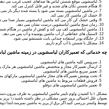
لباسشویی موقع شستن لباس ها صداهای عجیب غریب می دهد
هنگام شستن تکان های شدید و غیر قابل کنترل می کند.
در ماشین لباسشویی بسته نمی شود یا بسته شده دیگر باز نمی 
خشک کن ماشین کار نمی کند.
وقتی خشک کن کار می کند ماشین لباسشویی بسیار صدا می ده
زمان سنج ماشین لباسشویی درست نشان نمی دهد.
ماشین لباسشویی کف می کند و کفش از ماشین در هنگام شستن
لاستیک های حفاظتی از آب ماشین پوسیده و آب پس می دهد.
از جایگاه پودر استفاده چندانی بابت شستشو نمی شود.
مشکل با شستن با آب گرم داریم.
چه خدماتی که تعمیرکاران لباسشویی در زمینه ماشین لب
سرویس کلیه ماشین های لباسشویی
ارسال تعمیرکار مجاز و متخصص ماشین لباسشویی هر مارک و 
تعمیر سریع ماشین های لباسشویی
تحت پوشش تعمیرگاه های مجاز ماشین لباسشویی مارکهای م
فروش قطعات مربوط به ماشین های لباسشویی
تعمیر ماشین لباسشویی های دوقلو
مشکل ۱:ﺑﺎ ﮐﺸﯿﺪن وﻟﻮم ﺗﺎﯾﻤﺮ ماشین لباسشویی به طرف ﺑﯿﺮون
ﺗﻮﺳﻂ ولتمتر بررسی ﮐﻨﯿﺪ.اﮔﺮ ﺑﺮق از ﭘﺮﯾﺰ ﺑﻪ ﻣﺎﺷﯿﻦ نمیرسد،اﺑﺘﺪا دو