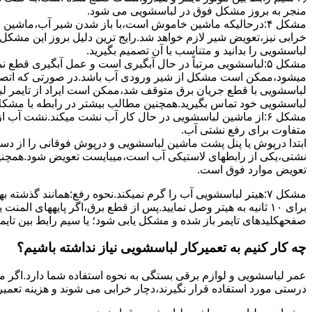
ﻣﻨﺠﺮ ﺑﻪ ﺑﺮوز مشکل ﻓﻮق در لباسشویی می شود.
مشکل ۴:درحالیکه ﻣﺎﺷﯿﻦ ﺧﺎﻣﻮش اﺳﺖ،ﺑﺎ ﺑﺎز ﺷﺪن ﺷﯿﺮ آب،ﻣﺎﺷﯿﻦ
خرابی نیز،تعویض شیر لازم خواهد شد.رایج ترین دلیل بروز این مشکل
لباسشویی را بدانید و متناسب با آن تصمیم بگیرید.
مشکل ۵:لباسشویی مرتباً در ﺣﺎل آﺑﮕﯿﺮی اﺳﺖ و ﻋﻤﻞ آﺑﮕﯿﺮی ﻗﻄ
میشود،ممکن است مشکل از شیر ورودی آب باشد.در صورتی که اتصال بر
لباسشویی با قطع جریان برق متوقف شد،ممکن است ایراد از تایمر ل
لباسشویی خود تماس بگیرید.همچنین مطالب بیشتر در رابطه با مشکلات
مشکل ۶:از ﻣﺎﺷﯿﻦ لباسشویی در ﺣﺎل ﮐﺎر آب ﻧﺸﺖ میکند.نشت آب
متفاوت برای رفع نشتی آب.
ابتدا درپوش یا پنل ﭘﺸﺖ ﻣﺎﺷﯿﻦ لباسشویی و درپوش ﻓﻮﻗﺎﻧﯽ را از دس
نشتی،ﯾﮑﯽ از رابطهای ﻻﺳﺘﯿﮑﯽ آب اﺳﺖ،میبایست ﺗﻌﻮﯾﺾ شود.همچنین
ﺗﻌﻮﯾﺾ ﻣﻮارد ﻓﻮق اﺳﺖ.
برای ۱۰ ﺛﺎﻧﯿﻪ ﺑﻪ ﻫﯿﺘﺮ وصل نمایید.ﭘﺲ از ﻗﻄﻊ ﺑﺮق،اﮔﺮ پایههای 
صفحهکلیدهای ﺗﺎﯾﻤﺮ باز شده و مشکل یابی شود؛ ﯾﺎ ﺳﯿﻢ راﺑﻂ ﺑﯿﻦ ﺗﺎﯾ
چه کار کنیم به تعمیرکار لباسشویی نیاز نداشته باشیم؟
عمر لباسشویی و لوازم برقی بستگی به نحوه استفاده شما دارد.اگر می
درستی مورد استفاده قرار نگیرند،دچار خرابی می شوند و هزینه تعمیر زیادی را برای شما ایجاد می کنند.در اد