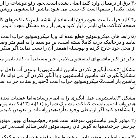
۳٫ ﺑﺮق از ﺗﺮﻣﯿﻨﺎل وارد ﮐﻠﯿﺪ اﺻﻠﯽ ﻧﺸﺪه است.نحوه رﻓﻊ:دوشاخه را از
شدن ﯾﮑﯽ از سیمها است که سبب می شود،ﻣﺎﺷﯿﻦ لباسشویی روﺷﻦ 
۴٫ ﮐﻠﯿﺪ ﺧﺮاب اﺳﺖ.نحوه رفع:ﺑﺎ اﺳﺘﻔﺎده از ﻧﻘﺸﻪ ﺗﺎﯾﻤﺮ،ﮐﻨﺘﺎﮐﺖ ﻫﺎی 
ﺻﻔﺤﻪ ﮐﻨﺘﺎﮐﺖ ﻫﺎی ﺗﺎﯾﻤﺮ را باز کنید و ﭘﺲ از رﻓﻊ مشکل،مجدداً ﺗﺎﯾﻤﺮ را
۵٫ رابط های ﻣﯿﮑﺮوﺳﻮﺋﯿﭻ ﻗﻄﻊ شده اند و ﯾﺎ ﻣﯿﮑﺮوﺳﻮﺋﯿﭻ ﺧﺮاب اﺳﺖ.
ﺑﯿﺎﺑﯿﺪ و درحالیکه درب کاملاً ﺑﺴﺘﻪ اﺳﺖ،اﯾﻦ دو ﺳﯿﻢ را ﺑﻪ اﻫﻢ ﻣﺘﺮ
از ﻣﺤﻞ خود ﺧﺎرج کرده و بهوسیله اهممتر آن را ﺗﺴﺖ ﻧﻤﺎﯾﯿﺪ.اﮔﺮ ﻣﯿﮑ
ﺗﺬﮐﺮ:در اﮐﺜﺮ ماشینهای لباسشویی،ﻻﻣﭗ ﺧﺒﺮ مستقیماً ﺑﻪ ﮐﻠﯿﺪ ﺗﺎﯾﻤﺮ 
مشکل ۲:علت آبگیری نکردن ماشین لباسشویی یا نیامدن آب د
آب
ﻫﯿﺪرواﺳﺘﺎت،میبا
را ﻣﺸﺎﻫﺪه کنید.اﮔﺮ ارﺗﺒﺎطی وجود ندارد،ﻫﯿﺪرواﺳﺘﺎت را ﺗﻌﻮﯾﺾ ﮐﻨﯿﺪ،ز
ﭼﺮﺧﺶ چرخدندهها به گوش تان رﺳﯿﺪ،ﻣﻮﺗﻮر ﺗﺎﯾﻤﺮ ﺳﺎﻟﻢ اﺳﺖ.در ﻏﯿﺮ اﯾ
۳٫ ﺳﯿﻢ راﺑﻂ ﺑﯿﻦ ﻣﻮﺗﻮر ﺗﺎﯾﻤﺮ و ﻫﯿﺪرواﺳﺘﺎت ﻗﻄﻊ ﺷﺪه اﺳﺖ.به کمک 