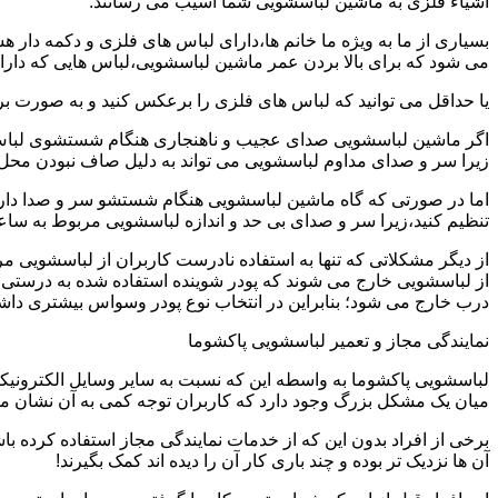
اشیاء فلزی به ماشین لباسشویی شما آسیب می رسانند.
بسیاری از ما به ویژه ما خانم ها،دارای لباس های فلزی و دکمه دار 
می شود که برای بالا بردن عمر ماشین لباسشویی،لباس هایی که دارای
یا حداقل می توانید که لباس های فلزی را برعکس کنید و به صورت 
اگر ماشین لباسشویی صدای عجیب و ناهنجاری هنگام شستشوی لباس ها 
زیرا سر و صدای مداوم لباسشویی می تواند به دلیل صاف نبودن محل 
اما در صورتی که گاه ماشین لباسشویی هنگام شستشو سر و صدا دارد
تنظیم کنید،زیرا سر و صدای بی حد و اندازه لباسشویی مربوط به س
از دیگر مشکلاتی که تنها به استفاده نادرست کاربران از لباسشویی م
از لباسشویی خارج می شوند که پودر شوینده استفاده شده به درستی 
درب خارج می شود؛ بنابراین در انتخاب نوع پودر وسواس بیشتری داشته
نمایندگی مجاز و تعمیر لباسشویی پاکشوما
لباسشویی پاکشوما به واسطه این که نسبت به سایر وسایل الکترونیکی 
میان یک مشکل بزرگ وجود دارد که کاربران توجه کمی به آن نشان می ده
برخی از افراد بدون این که از خدمات نمایندگی مجاز استفاده کرده باش
آن ها نزدیک تر بوده و چند باری کار آن را دیده اند کمک بگیرند!