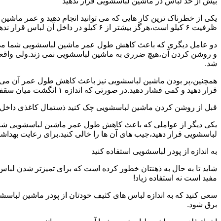
بیش از حد لباس در ماشین لباسشویی قرار ندهید
یکی از خطرناک ترین کار هایی که می توانید انجام دهید و عمر ماش
ظرفیت ۶ کیلو است،هرگز بیشتر از ۶ کیلو در داخل آن لباس قرار ندهید.این کار باعث می شود که عمر ماشین لباسشویی شما به شدت افزایش پیدا کند.
دو عامل دیگری که باعث کاهش طول عمر ماشین لباسشویی شما می شو
و روشن کردن آن،هیچ ضرری به ماشین لباسشویی نمی زند.ولی واق
شد.
همچنین،پر بودن ماشین لباسشویی نیز باعث کاهش طول عمر آن می شود
قرار دهید و کمی فشار دهید.در صورتی که اندازه ۱ انگشت میان سقف ماشین لباسشویی و لباس ها وجود داشت،دیگر نباید ماشین لباسشویی را پر کنید.
قبل از روشن کردن ماشین لباسشویی چک کنید ذستمال کاغذی داخل 
یکی دیگر از عواملی که باعث کاهش طول عمر ماشین لباسشویی شما می 
لباسشویی قرار دهید،جیب های آن ها را خالی کنید.برای رعایت بهداش
به اندازه از پودر لباسشویی استفاده کنید
شاید تا به حال به ذهنتان خطور کرده است که برای تمیزتر شدن لباس
مفید است نه استفاده زیاد!
سعی کنید که به اندازه لباس های کثیف خودتان از پودر ماشین لباسش
برق شود.