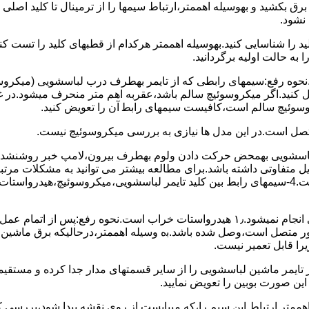
 ﺑﺮق بکشید و بهوسیله اهممتر،ارﺗﺒﺎط سیمها را از ﺗﺮﻣﯿﻨﺎل ﺗﺎ ﮐﻠﯿﺪ اﺻﻠ
نشود.
ﮐﻠﯿﺪ را ﺷﻨﺎﺳﺎﯾﯽ کنید.بهوسیله اهممتر هرکدام از قطبهای ﮐﻠﯿﺪ را ﺗﺴﺖ
 به حالت اوﻟﯿﻪ برگردانید.
نحوه رفع:سیمهای راﺑﻄﯽ ﮐﻪ از ﺗﺎﯾﻤﺮ بهطرف درب لباسشویی (ﻣﯿﮑﺮوﺳﻮﺋ
 وصل کنید.اﮔﺮ ﻣﯿﮑﺮوﺳﻮﺋﯿﭻ ﺳﺎﻟﻢ ﺑﺎﺷﺪ،ﻋﻘﺮﺑﻪ اهم متر ﻣﻨﺤﺮف میشود.د
ﺮوﺳﻮﺋﯿﭻ ﺳﺎﻟﻢ اﺳﺖ،ﮐﺎﻓﯿﺴﺖ سیمهای راﺑﻄ آن را ﺗﻌﻮﯾﺾ کنید.
ﻣﺘﺼﻞ اﺳﺖ.در اﯾﻦ مدل ها ﻧﯿﺎزی ﺑﻪ بررسی ﻣﯿﮑﺮوﺳﻮﺋﯿﭻ نیست.
اخل لباسشویی بهمحض ﺣﺮﮐﺖ دادن وﻟﻮم بهطرف ﺑﯿﺮون،ﻻﻣﭗ ﺧﺒﺮ روشنشده 
مشکل ۳:لباسشویی ﻋﻤﻞ آﺑﮕﯿﺮی را ﺑﻪ اﺗﻤﺎم رﺳﺎﻧﺪه،اﻣﺎ ﻋﻤﻠﯿﺎت ﺑﻌﺪی اﻧﺠﺎم نمیشود.۱٫ ﻫﯿﺪرواﺳﺘﺎت ﺧﺮاب 
یست ﮐﻨﺘﺎﮐﺖ ﻣﺸﺘﺮک شماره (۱۱)به (۱۳)،ﮐﻪ ﺑﻪ ﻣﻮﺗﻮر ﻣﺘﺼﻞ اﺳﺖ،وﺻﻞ ﺷﺪه ﺑﺎﺷﺪ.ﺑه وسیله اهممتر،درحا
ﯾﺮا قابل ﺗﻌﻤﯿﺮ نیست.
ﻦ ﺻﻮرت ﺑﻮﺑﯿﻦ را ﺗﻌﻮﯾﺾ ﻧﻤﺎﯾﯿﺪ.
اهممتر ارﺗﺒﺎط اﯾﻦ ﺳﯿﻢ را،ﮐﻪ میبایست از روی ﻧﻘﺸﻪ ﭘﯿﺪا ﺷﻮد،بررسی 