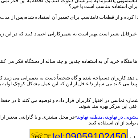
یر لباسشویی پاکشوما به منزلشان دعوت کنند،یک لحظه به این فکر نمی کن
 برای استفاده مناسب است یا خیر؟
ا کرده و از قطعات نامناسب برای تعمیر آن استفاده شده،پس از مدت 
یرقابل تغییر است،بهتر است به تعمیرکارانی اعتماد کنید که در این ز
 هنگام خرید آن به استفاده چندین و چند ساله از دستگاه فکر می کنند
هد کاربران دستپاچه شده و گاه شخصاً دست به تعمیراتی می زنند که 
..پیدا می کنند می سپارند! غافل از این که این عمل مشکل کوچک اولیه
شماره تماسی در اختیار کاربران قرار داده و توصیه می کنند تا در ح
فنی این مرکز بهره مند شوند.
سشویی در نهاوند،،منطقه نهاوند
»در محل مشتری و با گارانتی معتبر ارا
نند از آن استفاده کنند.
☞☏
tel:09059102450