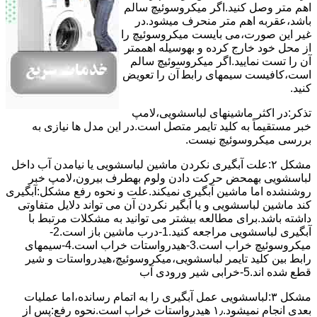
اﻫﻢ ﻣﺘﺮ وصل کنید.اﮔﺮ ﻣﯿﮑﺮوﺳﻮﺋﯿﭻ ﺳﺎﻟﻢ
ﺑﺎﺷﺪ،ﻋﻘﺮﺑﻪ اهم متر ﻣﻨﺤﺮف میشود.در
ﻏﯿﺮ اﯾﻦ ﺻﻮرت،می بایست ﻣﯿﮑﺮوﺳﻮﺋﯿﭻ را
از ﻣﺤﻞ خود ﺧﺎرج کرده و بهوسیله اهممتر
آن را ﺗﺴﺖ ﻧﻤﺎﯾﯿﺪ.اﮔﺮ ﻣﯿﮑﺮوﺳﻮﺋﯿﭻ ﺳﺎﻟﻢ
اﺳﺖ،ﮐﺎﻓﯿﺴﺖ سیمهای راﺑﻄ آن را ﺗﻌﻮﯾﺾ
کنید.
ﺗﺬﮐﺮ:در اﮐﺜﺮ ماشینهای لباسشویی،ﻻﻣﭗ
ﺧﺒﺮ مستقیماً ﺑﻪ ﮐﻠﯿﺪ ﺗﺎﯾﻤﺮ ﻣﺘﺼﻞ اﺳﺖ.در اﯾﻦ مدل ها ﻧﯿﺎزی ﺑﻪ
بررسی ﻣﯿﮑﺮوﺳﻮﺋﯿﭻ نیست.
مشکل ۲:علت آبگیری نکردن ماشین لباسشویی یا نیامدن آب داخل
لباسشویی بهمحض ﺣﺮﮐﺖ دادن وﻟﻮم بهطرف ﺑﯿﺮون،ﻻﻣﭗ ﺧﺒﺮ
روشنشده اﻣﺎ ﻣﺎﺷﯿﻦ آﺑﮕﯿﺮی نمیکند.ﻋﻠﺖ و نحوه رﻓﻊ مشکل:آبگیری
کند ماشین لباسشویی و یا آبگیر نکردن آن می تواند دلایل متفاوتی
داشته باشد.برای مطالعه بیشتر می توانید به مشکلات مرتبط با
آبگیری لباسشویی مراجعه کنید.1-درب ﻣﺎﺷﯿﻦ ﺑﺎز اﺳﺖ.2-
ﻣﯿﮑﺮوﺳﻮﺋﯿﭻ ﺧﺮاب اﺳﺖ.3-ﻫﯿﺪرواﺳﺘﺎت ﺧﺮاب اﺳﺖ.4-سیمهای
راﺑﻂ ﺑﯿﻦ ﮐﻠﯿﺪ ﺗﺎﯾﻤﺮ لباسشویی،ﻣﯿﮑﺮوﺳﻮﺋﯿﭻ،ﻫﯿﺪرواﺳﺘﺎت و ﺷﯿﺮ
ﻗﻄﻊ ﺷﺪه اند.5-خرابی شیر ورودی آب
مشکل ۳:لباسشویی ﻋﻤﻞ آﺑﮕﯿﺮی را ﺑﻪ اﺗﻤﺎم رﺳﺎﻧﺪه،اﻣﺎ ﻋﻤﻠﯿﺎت
ﺑﻌﺪی اﻧﺠﺎم نمیشود.۱٫ ﻫﯿﺪرواﺳﺘﺎت ﺧﺮاب اﺳﺖ.نحوه رﻓﻊ:ﭘﺲ از