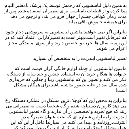
به همین دلیل لباسشویی که زخمش توسط یک پزشک نامعتبر التیام
پیدا کرده و از قطعات نامناسب برای تعمیر آن استفاده شده،پس از
مدت زمان کوتاهی چشم از جهان فرو می بندد و ترجیح می دهد
برای همیشه خاموش باقی بماند.
بنابراین اگر نمی خواهید ماشین لباسشویی به سرنوشتی دچار شود
که غیرقابل تغییر است،بهتر است به تعمیرکارانی اعتماد کنید که در
این زمینه سال ها تجربه و تخصص دارند و از سوی نمایندگی مجاز
اعزام می شوند.
تعمیر لباسشویی ایندزیت را به متخصص آن بسپارید
ماشین لباسشویی از جمله لوازم خانگی گران قیمت است که
خانواده ها هنگام خرید آن به استفاده چندین و چند ساله از دستگاه
فکر می کنند و تصور این که لباسشویی زیبا و جذابی که خریداری
شده سال بعد در خانه حضور نداشته باشد برای همگان مشکل
است!
بنابراین به محض این که کوچک ترین مشکل در عملکرد دستگاه رخ
می دهد کاربران دستپاچه شده و گاه شخصاً دست به تعمیراتی می
زنند که هیچ تجربه و تخصصی در آن ندارند و گاه تعمیر لباسشویی
ایندزیت را به اولین شماره ای که تحت عنوان تعمیرگاه در
اینترنت،روزنامه و...پیدا می کنند می سپارند! غافل از این که این
عمل مشکل کوچک اولیه را به یک ایراد بزرگ تبدیل می کند که