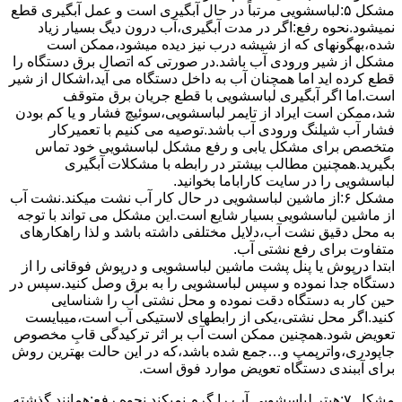
مشکل ۵:لباسشویی مرتباً در ﺣﺎل آﺑﮕﯿﺮی اﺳﺖ و ﻋﻤﻞ آﺑﮕﯿﺮی ﻗﻄﻊ
نمیشود.نحوه رﻓﻊ:اﮔﺮ در ﻣﺪت آﺑﮕﯿﺮی،آب درون دﯾﮓ ﺑﺴﯿﺎر زﯾﺎد
ﺷﺪه،بهگونهای ﮐﻪ از ﺷﯿﺸﻪ درب ﻧﯿﺰ دﯾﺪه میشود،ممکن است
مشکل از شیر ورودی آب باشد.در صورتی که اتصال برق دستگاه را
قطع کرده اید اما همچنان آب به داخل دستگاه می آید،اشکال از شیر
است.اما اگر آبگیری لباسشویی با قطع جریان برق متوقف
شد،ممکن است ایراد از تایمر لباسشویی،سوئیچ فشار و یا کم بودن
فشار آب شیلنگ ورودی آب باشد.توصیه می کنیم با تعمیرکار
متخصص برای مشکل یابی و رفع مشکل لباسشویی خود تماس
بگیرید.همچنین مطالب بیشتر در رابطه با مشکلات آبگیری
لباسشویی را در سایت کاراباما بخوانید.
مشکل ۶:از ﻣﺎﺷﯿﻦ لباسشویی در ﺣﺎل ﮐﺎر آب ﻧﺸﺖ میکند.نشت آب
از ماشین لباسشویی بسیار شایع است.این مشکل می تواند با توجه
به محل دقیق نشت آب،دلایل مختلفی داشته باشد و لذا راهکارهای
متفاوت برای رفع نشتی آب.
ابتدا درپوش یا پنل ﭘﺸﺖ ﻣﺎﺷﯿﻦ لباسشویی و درپوش ﻓﻮﻗﺎﻧﯽ را از
دستگاه ﺟﺪا ﻧﻤﻮده و ﺳﭙﺲ لباسشویی را ﺑﻪ ﺑﺮق وصل ﮐﻨﯿﺪ.سپس در
حین کار به دستگاه دقت نموده و ﻣﺤﻞ نشتی آب را ﺷﻨﺎﺳﺎﯾﯽ
کنید.اﮔﺮ ﻣﺤﻞ نشتی،ﯾﮑﯽ از رابطهای ﻻﺳﺘﯿﮑﯽ آب اﺳﺖ،میبایست
ﺗﻌﻮﯾﺾ شود.همچنین ﻣﻤﮑﻦ اﺳﺖ آب بر اثر ﺗﺮﮐﯿﺪﮔﯽ قابِ ﻣﺨﺼﻮص
ﺟﺎﭘﻮدری،واترپمپ و…جمع شده ﺑﺎﺷﺪ،ﮐﻪ در این حالت بهترین روش
برای آببندی دستگاه ﺗﻌﻮﯾﺾ ﻣﻮارد ﻓﻮق اﺳﺖ.
مشکل ۷:ﻫﯿﺘﺮ لباسشویی آب را ﮔﺮم نمیکند.نحوه رﻓﻊ:ﻫﻤﺎﻧﻨﺪ ﮔﺬﺷﺘﻪ