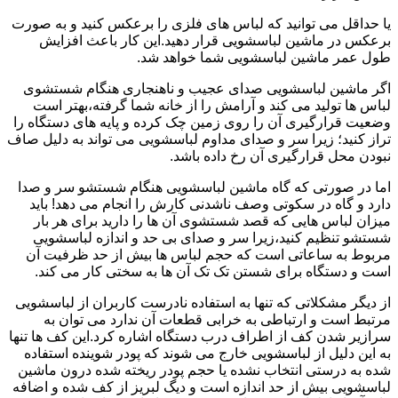
یا حداقل می توانید که لباس های فلزی را برعکس کنید و به صورت
برعکس در ماشین لباسشویی قرار دهید.این کار باعث افزایش
طول عمر ماشین لباسشویی شما خواهد شد.
اگر ماشین لباسشویی صدای عجیب و ناهنجاری هنگام شستشوی
لباس ها تولید می کند و آرامش را از خانه شما گرفته،بهتر است
وضعیت قرارگیری آن را روی زمین چک کرده و پایه های دستگاه را
تراز کنید؛ زیرا سر و صدای مداوم لباسشویی می تواند به دلیل صاف
نبودن محل قرارگیری آن رخ داده باشد.
اما در صورتی که گاه ماشین لباسشویی هنگام شستشو سر و صدا
دارد و گاه در سکوتی وصف ناشدنی کارش را انجام می دهد! باید
میزان لباس هایی که قصد شستشوی آن ها را دارید برای هر بار
شستشو تنظیم کنید،زیرا سر و صدای بی حد و اندازه لباسشویی
مربوط به ساعاتی است که حجم لباس ها بیش از حد ظرفیت آن
است و دستگاه برای شستن تک تک آن ها به سختی کار می کند.
از دیگر مشکلاتی که تنها به استفاده نادرست کاربران از لباسشویی
مرتبط است و ارتباطی به خرابی قطعات آن ندارد می توان به
سرازیر شدن کف از اطراف درب دستگاه اشاره کرد.این کف ها تنها
به این دلیل از لباسشویی خارج می شوند که پودر شوینده استفاده
شده به درستی انتخاب نشده یا حجم پودر ریخته شده درون ماشین
لباسشویی بیش از حد اندازه است و دیگ لبریز از کف شده و اضافه