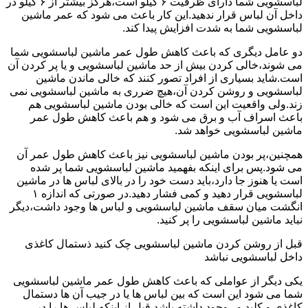
لباسشویی شما دارای ظرفیت ۶ کیلو است،هرگز بیشتر از ۶ کیلو در
داخل آن لباس قرار ندهید.این کار باعث می شود که عمر ماشین
لباسشویی شما به شدت افزایش پیدا کند.
دو عامل دیگری که باعث کاهش طول عمر ماشین لباسشویی شما
می شوند،خالی کردن بیش از حد ماشین لباسشویی و یا پر کردن آن
است.شاید بسیاری از افراد تصور کنند که خالی ماندن ماشین
لباسشویی و روشن کردن آن،هیچ ضرری به ماشین لباسشویی نمی
زند.ولی واقعیت این است که خالی بودن ماشین لباسشویی هم
باعث اسراف آب و برق می شود و هم باعث کاهش طول عمر
ماشین لباسشویی خواهد شد.
همچنین،پر بودن ماشین لباسشویی نیز باعث کاهش طول عمر آن
می شود.پس برای اینکه بفهمید ماشین لباسشویی شما پر شده
است یا هنوز جا دارد،باید دست خود را در بالای لباس ها در ماشین
لباسشویی قرار دهید و کمی فشار دهید.در صورتی که اندازه ۱
انگشت میان سقف ماشین لباسشویی و لباس ها وجود داشت،دیگر
نباید ماشین لباسشویی را پر کنید.
قبل از روشن کردن ماشین لباسشویی چک کنید ذستمال کاغذی
داخل لباسشویی نباشد
یکی دیگر از عواملی که باعث کاهش طول عمر ماشین لباسشویی
شما می شود این است که بین لباس ها یا در جیب آن ها دستمال
کاغذی و کلید و...وجود داشته باشد.قبل از اینکه لباس ها را در