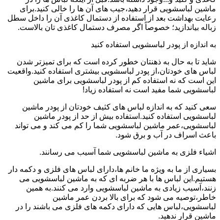
ماشین لباسشویی قرار دهید،جیب های آن ها را خالی کنید.برای
رعایت بهداشت بعد از استفاده از دستمال کاغذی آن را داخل سطل
زباله بیاندازید؛ خصوصاً اگر مصرف دستمال کاغذی تان بالاست.
به اندازه از پودر لباسشویی استفاده کنید
شاید تا به حال به ذهنتان خطور کرده است که برای تمیزتر شدن
لباس های خودتان،از پودر لباسشویی بیشتری استفاده کنید.واقعیت
این است که نه استفاده کم از پودر لباسشویی برای ماشین
لباسشویی شما مفید است نه استفاده زیاد!
سعی کنید که به اندازه لباس های کثیف خودتان از پودر ماشین
لباسشویی استفاده کنید.استفاده بیش از حد از پودر ماشین
لباسشویی،عمر ماشین لباسشویی شما را کم می کند و می تواند
باعث اسراف در آب و برق شود.
اشیاء فلزی به ماشین لباسشویی شما آسیب می رسانند.
بسیاری از ما به ویژه ما خانم ها،دارای لباس های فلزی و دکمه دار
هستیم.این لباس ها با هر ضربه ای که به ماشین لباسشویی می
زنند،آسیب زیادی به ماشین لباسشویی وارد می کنند.به همین
خاطر،توصیه می شود که برای بالا بردن عمر ماشین
لباسشویی،لباس هایی که دارای دکمه های فلزی می باشند را در
ماشین قرار ندهید.