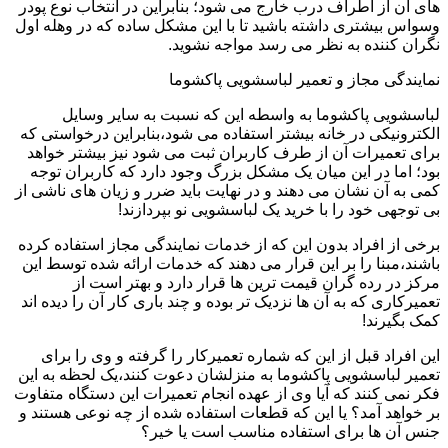
های آن از اطراف درب خارج می شود؛ بنابراین در انتخاب نوع پودر
وسواس بیشتری داشته باشید تا با این مشکل ساده که در وهله اول
نگران کننده به نظر می رسد مواجه نشوید.
نمایندگی مجاز و تعمیر لباسشویی پاکشوما
لباسشویی پاکشوما به واسطه این که نسبت به سایر وسایل
الکترونیکی در خانه بیشتر استفاده می شود،بنابراین درخواستی که
برای تعمیرات آن از طرف کاربران ثبت می شود نیز بیشتر خواهد
بود؛ اما در این میان یک مشکل بزرگ وجود دارد که کاربران توجه
کمی به آن نشان می دهند و در نهایت باید ضرر و زیان های ناشی از
بی توجهی خود را با خرید یک لباسشویی نو بپردازند!
برخی از افراد بدون این که از خدمات نمایندگی مجاز استفاده کرده
باشند،مبنا را بر این قرار می دهند که خدمات ارائه شده توسط این
مرکز در رده گران قیمت ترین ها قرار دارد و بهتر است از
تعمیرکاری که به آن ها نزدیک تر بوده و چند باری کار آن را دیده اند
کمک بگیرند!
این افراد قبل از این که شماره تعمیرکار را گرفته و وی را برای
تعمیر لباسشویی پاکشوما به منزلشان دعوت کنند،یک لحظه به این
فکر نمی کنند که آیا وی از عهده انجام تعمیرات این دستگاه متفاوت
بر خواهد آمد؟ یا این که قطعات استفاده شده از چه نوعی هستند و
جنس آن ها برای استفاده مناسب است یا خیر؟