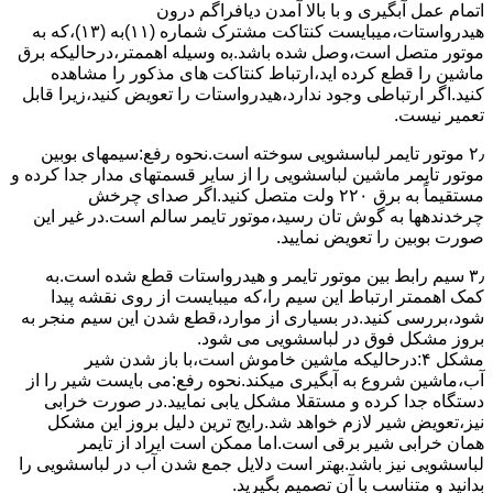
اﺗﻤﺎم عمل آﺑﮕﯿﺮی و ﺑﺎ ﺑﺎﻻ آﻣﺪن دﯾﺎﻓﺮاﮔﻢ درون
ﻫﯿﺪرواﺳﺘﺎت،میبایست ﮐﻨﺘﺎﮐﺖ ﻣﺸﺘﺮک شماره (۱۱)به (۱۳)،ﮐﻪ ﺑﻪ
ﻣﻮﺗﻮر ﻣﺘﺼﻞ اﺳﺖ،وﺻﻞ ﺷﺪه ﺑﺎﺷﺪ.ﺑه وسیله اهممتر،درحالیکه ﺑﺮق
ﻣﺎﺷﯿﻦ را ﻗﻄﻊ کرده اید،ارﺗﺒﺎط ﮐﻨﺘﺎﮐﺖ ﻫﺎی ﻣﺬﮐﻮر را ﻣﺸﺎﻫﺪه
کنید.اﮔﺮ ارﺗﺒﺎطی وجود ندارد،ﻫﯿﺪرواﺳﺘﺎت را ﺗﻌﻮﯾﺾ ﮐﻨﯿﺪ،زﯾﺮا قابل
ﺗﻌﻤﯿﺮ نیست.
۲٫ ﻣﻮﺗﻮر ﺗﺎﯾﻤﺮ لباسشویی ﺳﻮﺧﺘﻪ اﺳﺖ.نحوه رﻓﻊ:سیمهای ﺑﻮﺑﯿﻦ
ﻣﻮﺗﻮر ﺗﺎﯾﻤﺮ ماشین لباسشویی را از ﺳﺎﯾﺮ قسمتهای ﻣﺪار ﺟﺪا کرده و
مستقیماً ﺑﻪ برق ۲۲۰ وﻟﺖ ﻣﺘﺼﻞ کنید.اﮔﺮ ﺻﺪای ﭼﺮﺧﺶ
چرخدندهها به گوش تان رﺳﯿﺪ،ﻣﻮﺗﻮر ﺗﺎﯾﻤﺮ ﺳﺎﻟﻢ اﺳﺖ.در ﻏﯿﺮ اﯾﻦ
ﺻﻮرت ﺑﻮﺑﯿﻦ را ﺗﻌﻮﯾﺾ ﻧﻤﺎﯾﯿﺪ.
۳٫ ﺳﯿﻢ راﺑﻂ ﺑﯿﻦ ﻣﻮﺗﻮر ﺗﺎﯾﻤﺮ و ﻫﯿﺪرواﺳﺘﺎت ﻗﻄﻊ ﺷﺪه اﺳﺖ.به
کمک اهممتر ارﺗﺒﺎط اﯾﻦ ﺳﯿﻢ را،ﮐﻪ میبایست از روی ﻧﻘﺸﻪ ﭘﯿﺪا
ﺷﻮد،بررسی ﮐﻨﯿﺪ.در ﺑﺴﯿﺎری از موارد،ﻗﻄﻊ ﺷﺪن اﯾﻦ ﺳﯿﻢ ﻣﻨﺠﺮ ﺑﻪ
ﺑﺮوز مشکل ﻓﻮق در لباسشویی می شود.
مشکل ۴:درحالیکه ﻣﺎﺷﯿﻦ ﺧﺎﻣﻮش اﺳﺖ،ﺑﺎ ﺑﺎز ﺷﺪن ﺷﯿﺮ
آب،ﻣﺎﺷﯿﻦ ﺷﺮوع ﺑﻪ آﺑﮕﯿﺮی میکند.نحوه رﻓﻊ:می بایست ﺷﯿﺮ را از
دستگاه جدا کرده و مستقلا مشکل یابی نمایید.در صورت خرابی
نیز،تعویض شیر لازم خواهد شد.رایج ترین دلیل بروز این مشکل
همان خرابی شیر برقی است.اما ممکن است ایراد از تایمر
لباسشویی نیز باشد.بهتر است دلایل جمع شدن آب در لباسشویی را
بدانید و متناسب با آن تصمیم بگیرید.