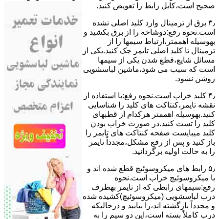
ﺻﺤﯿﺢ اﺳﺖ،ﮐﺎﺑﻞ راﺑﻂ را ﺗﻌﻮﯾﺾ کنید.
۳٫ ﺑﺮق از ﺗﺮﻣﯿﻨﺎل وارد ﮐﻠﯿﺪ اﺻﻠﯽ ﻧﺸﺪه
است.نحوه رﻓﻊ:دوشاخه را از ﺑﺮق بکشید و
بهوسیله اهممتر،ارﺗﺒﺎط سیمها را از
ﺗﺮﻣﯿﻨﺎل ﺗﺎ ﮐﻠﯿﺪ اﺻﻠﯽ ﺗﺎﯾﻤﺮ چک کنید.یکی از
مسائل شایع،ﻗﻄﻊ شدن ﯾﮑﯽ از سیمها
است که سبب می شود،ﻣﺎﺷﯿﻦ لباسشویی
روﺷﻦ نشود.
۴٫ ﮐﻠﯿﺪ ﺧﺮاب اﺳﺖ.نحوه رفع:ﺑﺎ اﺳﺘﻔﺎده از
ﻧﻘﺸﻪ ﺗﺎﯾﻤﺮ،ﮐﻨﺘﺎﮐﺖ ﻫﺎی ﮐﻠﯿﺪ را ﺷﻨﺎﺳﺎﯾﯽ
کنید.بهوسیله اهممتر هرکدام از قطبهای
ﮐﻠﯿﺪ را ﺗﺴﺖ ﮐﻨﯿﺪ.در ﺻﻮرت ﺧﺮاب ﺑﻮدن
ﮐﻠﯿﺪ میبایست ﺻﻔﺤﻪ ﮐﻨﺘﺎﮐﺖ ﻫﺎی ﺗﺎﯾﻤﺮ را
باز کنید و ﭘﺲ از رﻓﻊ مشکل،مجدداً ﺗﺎﯾﻤﺮ
را به حالت اوﻟﯿﻪ برگردانید.
۵٫ رابط های ﻣﯿﮑﺮوﺳﻮﺋﯿﭻ ﻗﻄﻊ شده اند و
ﯾﺎ ﻣﯿﮑﺮوﺳﻮﺋﯿﭻ ﺧﺮاب اﺳﺖ.نحوه
رفع:سیمهای راﺑﻄﯽ ﮐﻪ از ﺗﺎﯾﻤﺮ بهطرف
درب لباسشویی (ﻣﯿﮑﺮوﺳﻮﺋﯿﭻ)کشیده شده
و مجدداً بازگشته اند،را ﺑﯿﺎﺑﯿﺪ و درحالیکه
درب کاملاً ﺑﺴﺘﻪ اﺳﺖ،اﯾﻦ دو ﺳﯿﻢ را ﺑﻪ