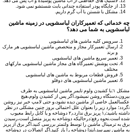
لاستیک های حفاظتی از آب ماشین پوسیده و آب پس می دهد.
از جایگاه پودر استفاده چندانی بابت شستشو نمی شود.
مشکل با شستن با آب گرم داریم.
چه خدماتی که تعمیرکاران لباسشویی در زمینه ماشین
لباسشویی به شما می دهد؟
سرویس کلیه ماشین های لباسشویی
ارسال تعمیرکار مجاز و متخصص ماشین لباسشویی هر مارک
و برند
تعمیر سریع ماشین های لباسشویی
تحت پوشش تعمیرگاه های مجاز ماشین لباسشویی مارکهای
مختلف
فروش قطعات مربوط به ماشین های لباسشویی
تعمیر ماشین لباسشویی های دوقلو
مشکل ۱:ﺑﺎ ﮐﺸﯿﺪن وﻟﻮم ﺗﺎﯾﻤﺮ ماشین لباسشویی به طرف
ﺑﯿﺮون،دستگاه روﺷﻦ نمیشود.اﮔﺮ ﭘﺲ از ﮐﺸﯿﺪن وﻟﻮم،ﻫﯿﭻ
عکسالعمل ﺧﺎﺻﯽ از ﻣﺎﺷﯿﻦ دﯾﺪه نشود،و حتی ﻻﻣﭗ ﺧﺒﺮ ﻧﯿﺰ روﺷﻦ
ﻧگردد؛ موارد زیر را بعنوان ﻋﻠﻞ احتمالی بروز چنین مشکلی در نظر
داشته باشید:۱٫ ﭘﺮﯾﺰ ﺑﺮق ﻧﺪارد.۲٫ دوﺷﺎﺧﻪ و ﯾﺎ ﮐﺎﺑﻞ راﺑﻂ ﻣﻌﯿﻮب
ﺷﺪه است.نحوه رفع:درحالیکه دوﺷﺎﺧﻪ ﺑﻪ ﭘﺮﯾﺰ ﻣﺘﺼﻞ اﺳﺖ،رﺳﯿﺪن
ﺑﺮق ﺑﻪ ﺗﺮﻣﯿﻨﺎل ﻣﺎﺷﯿﻦ را ﺗﻮﺳﻂ ولتمتر بررسی ﮐﻨﯿﺪ.اﮔﺮ ﺑﺮق از ﭘﺮﯾﺰ
ﺑﻪ ﻣﺎﺷﯿﻦ نمیرسد،اﺑﺘﺪا دوشاخه را باز کنید.اﮔﺮ اﺗﺼﺎﻻت در دوشاخه