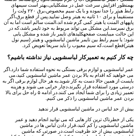
بهمنظور اﻓﺰاﯾﺶ ﺳﺮﻋﺖ ﻋﻤﻞ در مشکلیابی،بهتر است سیمهای
راﺑﻂ ﻫﯿﺘﺮ را ﺟﺪا ﻧﻤﻮده و ﺑﺎ ﯾﮏ ﺳﯿﻢ ﻣﺨﺼﻮص،برق ۲۲۰ ولت را
مستقیماً و برای ۱۰ ﺛﺎﻧﯿﻪ ﺑﻪ ﻫﯿﺘﺮ وصل نمایید.ﭘﺲ از ﻗﻄﻊ ﺑﺮق،اﮔﺮ
پایههای اﻟﻤﻨﺖ یا هیتر کمی ﮔﺮم ﺷﺪه اند،اﻟﻤﻨﺖ ﺳﺎﻟﻢ است اما ﺑﻪ آن
ﺑﺮق نمیرسد.اﯾﻦ ﻣﺸﮑﻞ می تواند مربوط به ﺧﻮد ﺗﺎﯾﻤﺮ باشد،ﮐﻪ در
این حالت میبایست صفحهکلیدهای ﺗﺎﯾﻤﺮ باز شده و مشکل یابی
شود؛ ﯾﺎ ﺳﯿﻢ راﺑﻂ ﺑﯿﻦ ﺗﺎﯾﻤﺮ ماشین لباسشویی و ﻫﯿﺘﺮ (سیم ﻧﻮل
ﻫﯿﺘﺮ)ﻗﻄﻊ اﺳﺖ،ﮐﻪ ﺳﯿﻢ ﻣﻌﯿﻮب را ﺑﺎﯾﺪ سریعاً ﺗﻌﻮﯾﺾ کرد.
چه کار کنیم به تعمیرکار لباسشویی نیاز نداشته باشیم؟
عمر لباسشویی و لوازم برقی بستگی به نحوه استفاده شما دارد.اگر
می خواهید که اقدام به بالا بردن عمر ماشین لباسشویی کنید،می
بایست از همین حالا دست به کار شوید.به هر حال لوازم برقی اگر به
درستی مورد استفاده قرار نگیرند،دچار خرابی می شوند و هزینه
تعمیر زیادی را برای شما ایجاد می کنند.در ادامه ۵ راه حل برای بالا
بردن عمر ماشین لباسشویی را ذکر می کنیم.
بیش از حد لباس در ماشین لباسشویی قرار ندهید
یکی از خطرناک ترین کار هایی که می توانید انجام دهید و عمر
ماشین لباسشویی را کم کنید،قرار دادن لباس ها در ماشین
لباسشویی بیش از حد ظرفیت است.در صورتی که ماشین